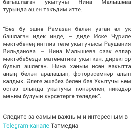
багышлаган укытучы Нина Малышева
турында эшен тәкъдим итте.
“Без бу эшне Рамазан белән узган ел ук
башлаган идек инде, – диде Иске Чүриле
мәктәбенең инглиз теле укытучысы Раушания
Вильданова. – Нина Малышева озак еллар
мәктәбебездә математика укыткан, директор
булып эшләгән. Нина ханым исән вакытта
аның белән аралашып, фоторәсемнәр алып
калдык. Әлеге эшебез белән без Укытучы һәм
остаз елында укытучы һөнәренең никадәр
мөһим булуын күрсәтергә теләдек”.
Следите за самым важным и интересным в
Telegram-канале
Татмедиа