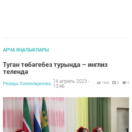
АРЧА ЯҢАЛЫКЛАРЫ
Туган төбәгебез турында – инглиз
телендә
14 апрель 2023 -
Резеда Хәкимҗанова,
1043
0
0
13:46