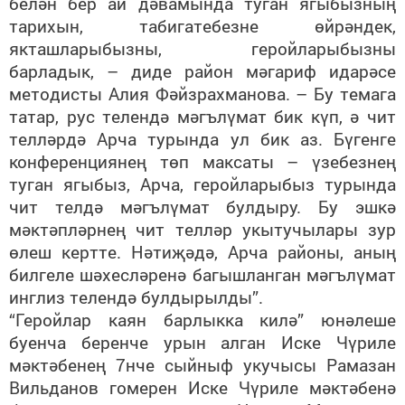
белән бер ай дәвамында туган ягыбызның
тарихын, табигатебезне өйрәндек,
якташларыбызны, геройларыбызны
барладык, – диде район мәгариф идарәсе
методисты Алия Фәйзрахманова. – Бу темага
татар, рус телендә мәгълүмат бик күп, ә чит
телләрдә Арча турында ул бик аз. Бүгенге
конференциянең төп максаты – үзебезнең
туган ягыбыз, Арча, геройларыбыз турында
чит телдә мәгълүмат булдыру. Бу эшкә
мәктәпләрнең чит телләр укытучылары зур
өлеш кертте. Нәтиҗәдә, Арча районы, аның
билгеле шәхесләренә багышланган мәгълүмат
инглиз телендә булдырылды”.
“Геройлар каян барлыкка килә” юнәлеше
буенча беренче урын алган Иске Чүриле
мәктәбенең 7нче сыйныф укучысы Рамазан
Вильданов гомерен Иске Чүриле мәктәбенә