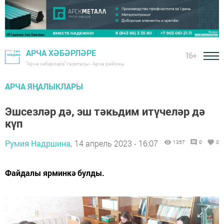
АРЧА ХӘБӘРЛӘРЕ
16+
"Арча хәбәрләре" газетасы - Арча районы
АРЧА ЯҢАЛЫКЛАРЫ
Эшсезләр дә, эш тәкьдим итүчеләр дә
күп
Румия Надршина,
14 апрель 2023 - 16:07
1357
0
0
Файдалы ярминкә булды.