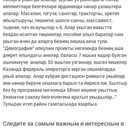
көллиятләре белгечләре ярдәмендә һөнәр үзләштерә
алалар. Мәсәлән, тегүче, санитар, тракторчы, эретеп
ябыштыручы, пешекче, шәхси сакчы, массажист,
тырнак, чәч ясаучылар һ.б. Алар укыган вакытта
бездән исәптән төшмиләр, пособие алып баралар һәм
укыган өчен дә аларга безнең оешма акча түли.
“Демография” илкүләм проекты нигезендә безнең аша
декрет ялындагы әниләр, баласы 7 яшькә кадәр булган
эшләмәүче аналар, 50 яшьтән узганнар, эшсез кешеләр
Казанда федераль операторга кергән оешмаларда
укый алалар. Алар күбрәк дистацион рәвештә укыйлар
яки һөнәр бирүче оешмага барып та йөрисе юк. Былтыр
без бу программа нигезендә 58ләп кешене укыттык.
Хезмәтне саклау белгечлегенә яратып укыдылар..."
Тулырак итеп район газетасында язарбыз.
Следите за самым важным и интересным в