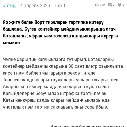
автор,
14 апрель 2023 - 15:30
749
0
0
Яз җитү белән йорт тирәләрен тәртипкә китерү
башлана. Бүген контейнер мәйданчыкларында агач
ботаклары, яфрак һәм төзелеш калдыклары күрергә
мөмкин.
Чүпне бары тик капчыкларга тутырып, ботакларны
контейнер мәйданчыкларына 80 сантиметр озынлыкта
кисеп һәм бәйләп чыгарырга рөхсәт ителә.
Төзелеш калдыкларын хуҗалары үзләре түгәргә тиеш.
Аларны контейнер мәйданчыкларына кую тыела.
Кагыйдәләрне бозучылар штрафка тартылачак.
Каты көнкүреш калдыклары мәйданчыкларында
чисталык һәм тәртип саклавыгызны сорыйбыз.
Арча шәһәре башкарма комитеты