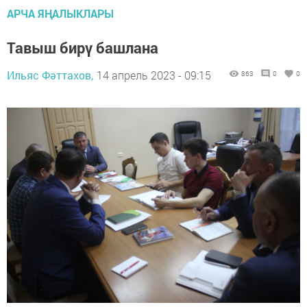
АРЧА ЯҢАЛЫКЛАРЫ
Тавыш бирү башлана
Ильяс Фәттахов,
14 апрель 2023 - 09:15
863
0
0