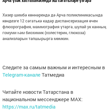
Арча үзәк хастаханәсендә эш сәгатьләре үзгәрә
Хәзер шимбә көннәрендә дә Арча поликлиникасында
көндезге 12 сәгатькә кадәр диспансеризация өчен
флюорография, маммография үтәргә, шулай ук канның
гомуми һәм биохимик (холестерин, глюкоза)
анализларын тапшырырга мөмкин.
Следите за самым важным и интересным в
Telegram-канале
Татмедиа
Читайте новости Татарстана в
национальном мессенджере MАХ:
https://max.ru/tatmedia