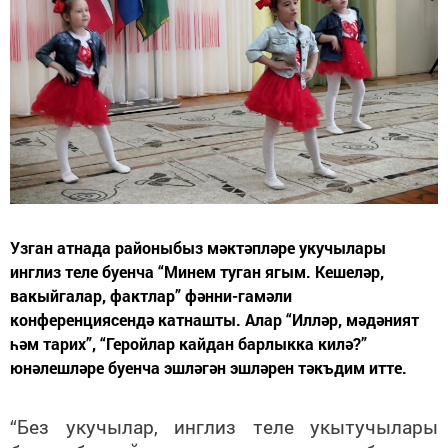
Узган атнада районыбыз мәктәпләре укучылары
инглиз теле буенча “Минем туган ягым. Кешеләр,
вакыйгалар, фактлар” фәнни-гамәли
конференциясендә катнашты. Алар “Илләр, мәдәният
һәм тарих”, “Геройлар кайдан барлыкка килә?”
юнәлешләре буенча эшләгән эшләрен тәкъдим итте.
“Без укучылар, инглиз теле укытучылары