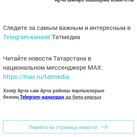
Следите за самым важным и интересным в
Telegram-канале
Татмедиа
Читайте новости Татарстана в
национальном мессенджере MАХ:
https://max.ru/tatmedia
Хәзер Арча һәм Арча районы яңалыкларын
безнең
Telegram-каналдан
да белә аласыз
Перейти на страницу новости