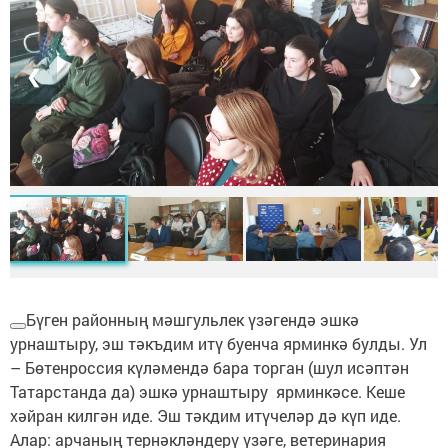
❮
❯
Бүген районның мәшгульлек үзәгендә эшкә
урнаштыру, эш тәкъдим итү буенча ярминкә булды. Ул
– Бөтенроссия күләмендә бара торган (шул исәптән
Татарстанда да) эшкә урнаштыру ярминкәсе. Кеше
хәйран килгән иде. Эш тәкдим итүчеләр дә күп иде.
Алар: арчаның тернәкләндерү үзәге, ветеринария