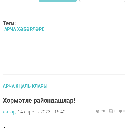
Теги:
АРЧА ХӘБӘРЛӘРЕ
АРЧА ЯҢАЛЫКЛАРЫ
Хөрмәтле райондашлар!
автор,
14 апрель 2023 - 15:40
793
0
0