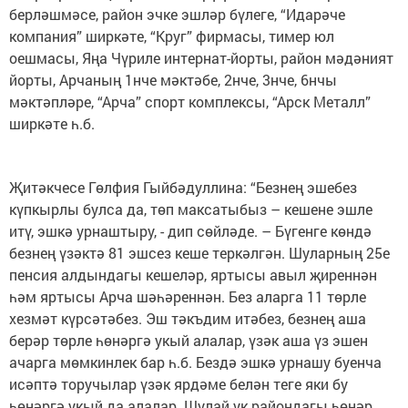
берләшмәсе, район эчке эшләр бүлеге, “Идарәче
компания” ширкәте, “Круг” фирмасы, тимер юл
оешмасы, Яңа Чүриле интернат-йорты, район мәдәният
йорты, Арчаның 1нче мәктәбе, 2нче, 3нче, 6нчы
мәктәпләре, “Арча” спорт комплексы, “Арск Металл”
ширкәте һ.б.
Җитәкчесе Гөлфия Гыйбәдуллина: “Безнең эшебез
күпкырлы булса да, төп максатыбыз – кешене эшле
итү, эшкә урнаштыру, - дип сөйләде. – Бүгенге көндә
безнең үзәктә 81 эшсез кеше теркәлгән. Шуларның 25е
пенсия алдындагы кешеләр, яртысы авыл җиреннән
һәм яртысы Арча шәһәреннән. Без аларга 11 төрле
хезмәт күрсәтәбез. Эш тәкъдим итәбез, безнең аша
берәр төрле һөнәргә укый алалар, үзәк аша үз эшен
ачарга мөмкинлек бар һ.б. Бездә эшкә урнашу буенча
исәптә торучылар үзәк ярдәме белән теге яки бу
һөнәргә укый да алалар. Шулай ук райондагы һөнәр