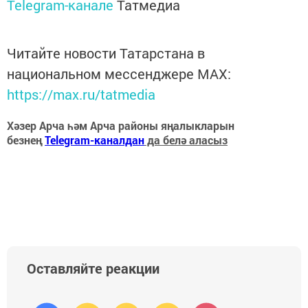
Telegram-канале
Татмедиа
Читайте новости Татарстана в
национальном мессенджере MАХ:
https://max.ru/tatmedia
Хәзер Арча һәм Арча районы яңалыкларын
безнең
Telegram-каналдан
да белә аласыз
Оставляйте реакции