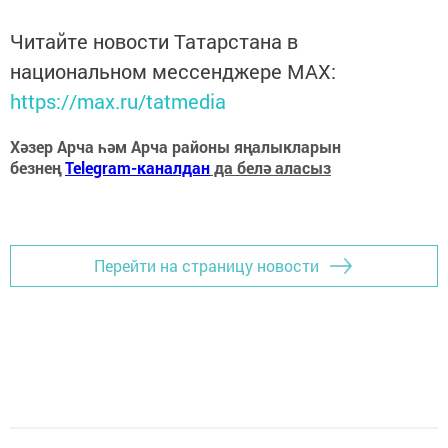
Читайте новости Татарстана в
национальном мессенджере MАХ:
https://max.ru/tatmedia
Хәзер Арча һәм Арча районы яңалыкларын
безнең
Telegram-каналдан
да белә аласыз
Перейти на страницу новости