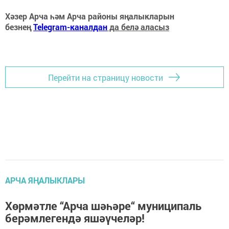
Хәзер Арча һәм Арча районы яңалыкларын
безнең
Telegram-каналдан
да белә аласыз
Перейти на страницу новости
АРЧА ЯҢАЛЫКЛАРЫ
Хөрмәтле “Арча шәһәре“ муниципаль
берәмлегендә яшәүчеләр!