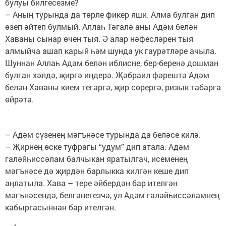
булуы билгесезме?
– Аның турында да төрле фикер яши. Алма булган дип
өзеп әйтеп булмый. Аллаһ Тәгалә аны Адәм белән
Хаваны сынар өчен тыя. Ә алар нәфесләрен тыя
алмыйча ашап карый һәм шунда ук гаурәтләре ачыла.
Шуннан Аллаһ Адәм белән иблисне, бер-беренә дошман
булган хәлдә, җиргә иңдерә. Җәбраил фәрештә Адәм
белән Хаваны кием тегәргә, җир сөрергә, ризык табарга
өйрәтә.
– Адәм сүзенең мәгънәсе турында да беләсе килә.
– Җирнең өске туфрагы “удум” дип атала. Адәм
галәйһиссәлам балчыкан яратылгач, исеменең
мәгънәсе дә җирдән барлыкка килгән кеше дип
аңлатыла. Хава – тере әйбердән бар ителгән
мәгънәсендә, белгәнегезчә, ул Адәм галәйһиссәламнең
кабыргасыннан бар ителгән.