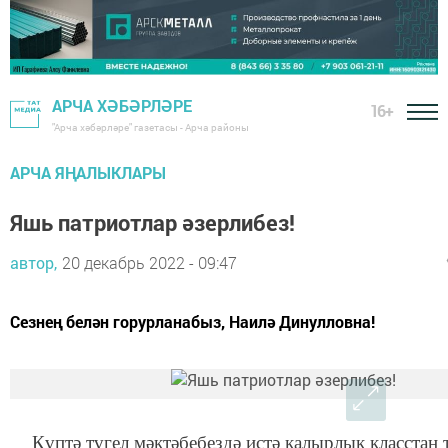
АРЧА ХӘБӘРЛӘРЕ
16+
"Арча хәбәрләре" газетасы - Арча районы
АРЧА ЯҢАЛЫКЛАРЫ
Яшь патриотлар әзерлибез!
автор,
20 декабрь 2022 - 09:47
Сезнең белән горурланабыз, Наилә Динулловна!
Күптә түгел мәктәбебездә истә калырлык класстан 