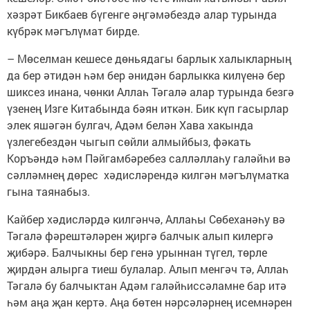
хәзрәт Бикбаев бүгенге әңгәмәбездә алар турында
күбрәк мәгълүмат бирде.
– Мөселман кешесе дөньядагы барлык халыкларның
да бер әтидән һәм бер әнидән барлыкка килүенә бер
шиксез инана, чөнки Аллаһ Тәгалә алар турында безгә
үзенең Изге Китабында бәян иткән. Бик күп гасырлар
элек яшәгән булгач, Адәм белән Хава хакында
үзлегебездән чыгып сөйли алмыйбыз, фәкать
Коръәндә һәм Пәйгамбәребез салләллаһу галәйһи вә
сәлләмнең дөрес хәдисләрендә килгән мәгълүматка
гына таянабыз.
Кайбер хәдисләрдә килгәнчә, Аллаһы Сөбеханәһу вә
Тәгалә фәрештәләрен җиргә балчык алып килергә
җибәрә. Балчыкны бер генә урыннан түгел, төрле
җирдән алырга тиеш булалар. Алып менгәч тә, Аллаһ
Тәгалә бу балчыктан Адәм галәйһиссәламне бар итә
һәм аңа җан кертә. Аңа бөтен нәрсәләрнең исемнәрен