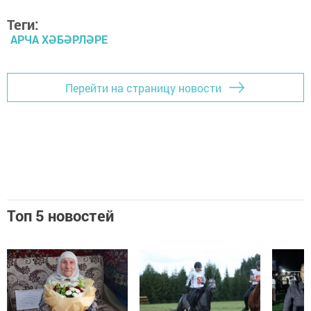
Теги:
АРЧА ХӘБӘРЛӘРЕ
Перейти на страницу новости
Топ 5 новостей