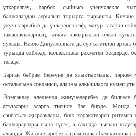
үткәрелгәч, һәрбер сыйныф үзенчәлекле чы
башкалардан аерылып торырга тырышты. Кичәне 
укучыларыбыз да үзләренең саф, матур татарча сөй
тамашачыларның, кичәгә чакырылган өлкән кунаг
яулады. Наилә Динулловнага да сүз сәгатьтән артык б
турында сөйләде, коллективка рәхмәтен белдерде, 
теләде.
Барган бәйрәм берәүне дә ялыктырмады, һәркем
осталыгына сокланып, аларны алкышларга күмеп ут
Йомгаклау өлешендә җиңүчеләребез дә билгеле 
әгъзалары аларга тиешле бәя бирде. Монда 
сәнгатьле җырлаулары, бию хәрәкәтләрен ритимга к
башкараулары гына түгел, ә сәхнәдә чыгыш ясаула
алынды. Җиңүчеләребезгә грамоталар һәм китаплар