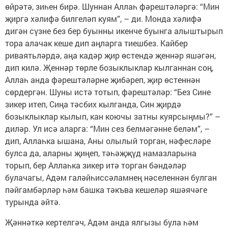
өйрәтә, зиһен бирә. Шуннан Аллаһ фәрештәләргә: “Мин
җиргә хәлифә билгеләп куям”, – ди. Монда хәлифә
дигән сүзне без бер буынны икенче буынга алыштырып
тора алачак кеше дип аңларга тиешбез. Кайбер
риваятьләрдә, аңа кадәр җир өстендә җеннәр яшәгән,
дип килә. Җеннәр төрле бозыклыклар кылганнан соң,
Аллаһ анда фәрештәләрне җибәреп, җир өстеннән
сөрдергән. Шуны истә тотып, фәрештәләр: “Без Сине
зикер итеп, Сиңа тәсбих кылганда, Син җирдә
бозыклыклар кылып, кан коючы затны куярсыңмы?” –
диләр. Ул исә аларга: “Мин сез белмәгәнне беләм”, –
дип, Аллаһка ышана, Аны олылый торган, нәфесләре
булса да, аларны җиңеп, тәһәҗҗүд намазларына
торып, бер Аллаһка зикер итә торган бәндәләр
булачагы, Адәм галәйһиссәламнең нәселеннән булган
пәйгамбәрләр һәм башка тәкъва кешеләр яшәячәге
турында әйтә.
Җәннәткә кертелгәч, Адәм анда ялгызы була һәм