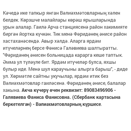
Кәчедә ике тапкыр янган Вәлиәхмәтовларның хәлен
белдек. Көрзшче малайлары көрәш ярышларында
урын алалар. Гаилә Арча станциясенә район хакимияте
биргән йортка күчкән. Тик менә Фәридәнең әнисе район
хастаханәсендә. Авыр хәлдә. Аларга ярдәм
итүчеләрнең берсе Фәнисә Галәвиева шалтыратты.
"Фәридәнең әнисен больницада карарга кеше таптык.
Әмма ул түләүле бит. Ярдәм итүчеләр булса, яхшы
булыр иде. Менә шул караучыны алырга барыш", - диде
ул. Хөрмәтле сайтны укучылар, ярдәм итик без
Вәлиәхмәтовлар гаиләсенә. Фәридәнең әнисе, балалар
хакына.
Акча күчерү өчен реквизит: 89083496906 -
Галявиева Фаниса Фанисовна. (Сбербанк картасына
беркетелгән) - Вәлиәхмәтовларның күршесе
.