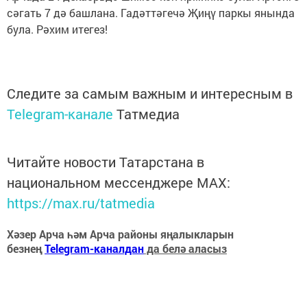
сәгать 7 дә башлана. Гадәттәгечә Җиңү паркы янында
була. Рәхим итегез!
Следите за самым важным и интересным в
Telegram-канале
Татмедиа
Читайте новости Татарстана в
национальном мессенджере MАХ:
https://max.ru/tatmedia
Хәзер Арча һәм Арча районы яңалыкларын
безнең
Telegram-каналдан
да белә аласыз