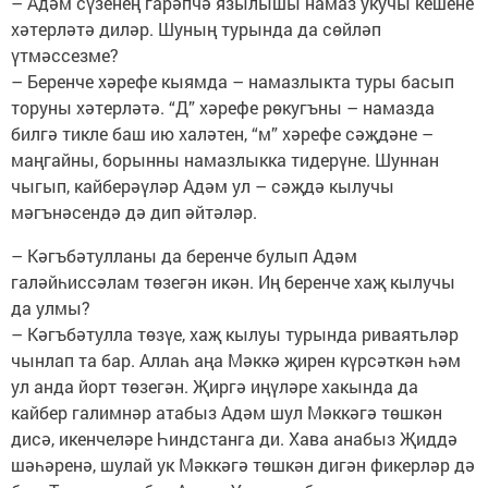
– Адәм сүзенең гарәпчә язылышы намаз укучы кешене
хәтерләтә диләр. Шуның турында да сөйләп
үтмәссезме?
– Беренче хәрефе кыямда – намазлыкта туры басып
торуны хәтерләтә. “Д” хәрефе рөкугъны – намазда
билгә тикле баш ию халәтен, “м” хәрефе сәҗдәне –
маңгайны, борынны намазлыкка тидерүне. Шуннан
чыгып, кайберәүләр Адәм ул – сәҗдә кылучы
мәгънәсендә дә дип әйтәләр.
– Кәгъбәтулланы да беренче булып Адәм
галәйһиссәлам төзегән икән. Иң беренче хаҗ кылучы
да улмы?
– Кәгъбәтулла төзүе, хаҗ кылуы турында риваятьләр
чынлап та бар. Аллаһ аңа Мәккә җирен күрсәткән һәм
ул анда йорт төзегән. Җиргә иңүләре хакында да
кайбер галимнәр атабыз Адәм шул Мәккәгә төшкән
дисә, икенчеләре Һиндстанга ди. Хава анабыз Җиддә
шәһәренә, шулай ук Мәккәгә төшкән дигән фикерләр дә