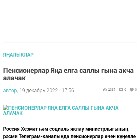
ЯҢАЛЫКЛАР
Пенсионерлар Яңа елга саллы гына акча
алачак
автор,
19 декабрь 2022 - 17:56
2337
0
0
Россия Хезмәт һәм социаль яклау министрлыгының
рәсми Телеграм-каналында пенсионерлар өчен күңелле