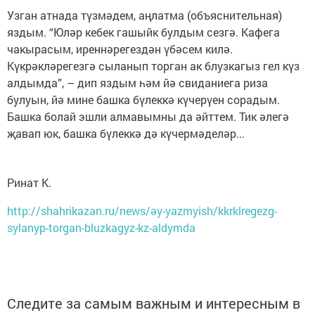
Узган атнада түзмәдем, аңлатма (объяснительная)
яздым. “Юләр кебек гашыйк булдым сезгә. Кафега
чакырасым, иреннәрегездән үбәсем килә.
Күкрәкләрегезгә сыланып торган ак блузкагыз гел күз
алдымда”, – дип яздым һәм йә свиданиега риза
булуын, йә мине башка бүлеккә күчерүен сорадым.
Башка болай эшли алмавымны да әйттем. Тик әлегә
җавап юк, башка бүлеккә дә күчермәделәр...
Ринат К.
http://shahrikazan.ru/news/әy-yazmyish/kkrklregezg-
sylanyp-torgan-bluzkagyz-kz-aldymda
Следите за самым важным и интересным в