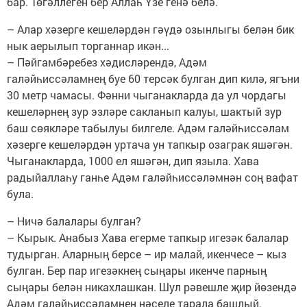
бар. Төгәллеген бер Аллаһ Үзе генә белә.
– Алар хәзерге кешеләрдән гәүдә озынлыгы белән бик
нык аерылып торганнар икән...
– Пәйгамбәребез хәдисләрендә, Адәм
галәйһиссәламнең буе 60 терсәк булган дип килә, ягъни
30 метр чамасы. Фәнни чыганакларда да ул чордагы
кешеләрнең зур эзләре сакланып калуы, шактый зур
баш сөякләре табылуы билгеле. Адәм галәйһиссәлам
хәзерге кешеләрдән уртача ун тапкыр озаграк яшәгән.
Чыганакларда, 1000 ел яшәгән, дип языла. Хава
радыйаллаһу ганһе Адәм галәйһиссәләмнән соң вафат
була.
– Ничә балалары булган?
– Кырык. Анабыз Хава егерме тапкыр игезәк балалар
тудырган. Аларның берсе – ир малай, икенчесе – кыз
булган. Бер пар игезәкнең сыңары икенче парның
сыңары белән никахлашкан. Шул рәвешле җир йөзендә
Адәм галәйһиссәламнең нәселе тарала башлый.