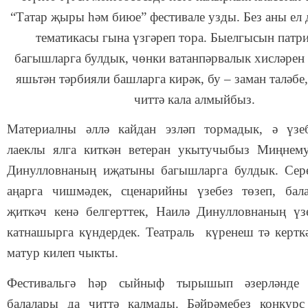
“Татар җыры һәм биюе” фестивале узды. Без аны ел д
тематикасы гына үзгәреп тора. Быелгысын патр
багышларга булдык, чөнки ватанпәрвалык хисләрен
яшьтән тәрбияли башларга кирәк, бу – заман таләбе,
читтә кала алмыйбыз.
Материалны әллә кайдан эзләп тормадык, ә үзе
лаеклы ялга киткән ветеран укытучыбыз Миңнем
Динулловнаның иҗатыны багышларга булдык. Сер
аңарга чишмәдек, сценарийны үзебез төзеп, бал
җиткәч кенә белгерттек, Наилә Динулловнаның ү
катнашырга күндердек. Театраль күренеш тә керткә
матур килеп чыкты.
Фестивальгә һәр сыйныф тырышып әзерләнде 
балалары да читтә калмады. Бәйрәмебез конкур