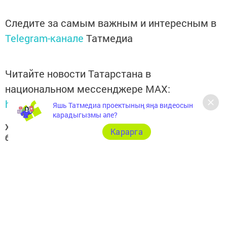
Следите за самым важным и интересным в
Telegram-канале
Татмедиа
Читайте новости Татарстана в
национальном мессенджере MАХ:
https://max.ru/tatmedia
Яшь Татмедиа проектының яңа видеосын
карадыгызмы әле?
Хәзер Арча һәм Арча районы яңалыкларын
Карарга
безнең
Telegram-каналдан
да белә аласыз
Теги:
АРЧА ХӘБӘРЛӘРЕ