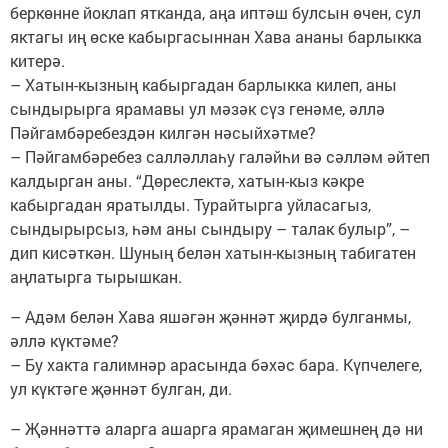
беркөнне йоклап ятканда, аңа иптәш булсын өчен, сул
яктагы иң өске кабыргасыннан Хава ананы барлыкка
китерә.
– Хатын-кызның кабыргадан барлыкка килеп, аны
сындырырга ярамавы ул мәзәк сүз генәме, әллә
Пәйгамбәребездән килгән нәсыйхәтме?
– Пәйгамбәребез салләллаһу галәйһи вә сәлләм әйтеп
калдырган аны. “Дөреслектә, хатын-кыз кәкре
кабыргадан яратылды. Турайтырга уйласагыз,
сындырырсыз, һәм аны сындыру – талак булыр”, –
дип кисәткән. Шуның белән хатын-кызның табигатен
аңлатырга тырышкан.
– Адәм белән Хава яшәгән җәннәт җирдә булганмы,
әллә күктәме?
– Бу хакта галимнәр арасында бәхәс бара. Күпчелеге,
ул күктәге җәннәт булган, ди.
– Җәннәттә аларга ашарга ярамаган җимешнең дә ни