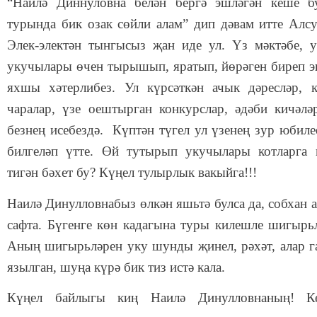
“Наилә Диннуловна белән бергә эшләгән кеше б
турында бик озак сөйли алам” дип дәвам итте Алсу
Элек-электән тынгысыз җан иде ул. Үз мәктәбе, 
укучылары өчен тырышып, яратып, йөрәген биреп э
яхшы хәтерлибез. Ул күрсәткән ачык дәресләр, 
чаралар, үзе оештырган конкурслар, әдәби кичәләр
безнең исебездә. Күптән түгел ул үзенең зур юбил
билгеләп үтте. Өй тутырып укучылары котларга 
тигән бәхет бу? Күңел тулырлык вакыйга!!!
Наилә Динулловнабыз өлкән яшьтә булса да, собхан ал
сафта. Бүгенге көн кадагына туры килешле шигырьл
Аның шигырьләрен уку шунды җинел, рәхәт, алар га
язылган, шуңа күрә бик тиз истә кала.
Күңел байлыгы киң Наилә Динулловнаның! К