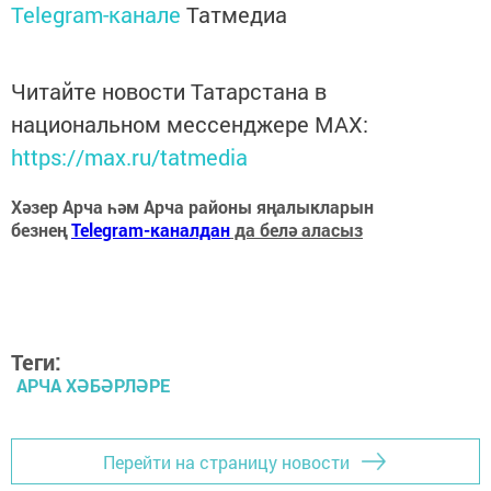
Telegram-канале
Татмедиа
Читайте новости Татарстана в
национальном мессенджере MАХ:
https://max.ru/tatmedia
Хәзер Арча һәм Арча районы яңалыкларын
безнең
Telegram-каналдан
да белә аласыз
Теги:
АРЧА ХӘБӘРЛӘРЕ
Перейти на страницу новости