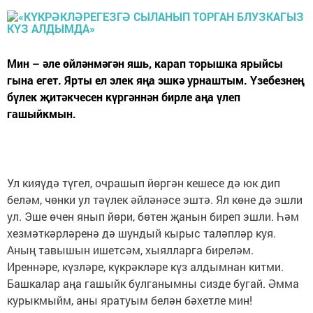
Мин – әле өйләнмәгән яшь, карап торышка ярыйсы
гына егет. Ярты ел элек яңа эшкә урнаштым. Үзебезнең
бүлек җитәкчесен күргәннән бирле аңа үлеп
гашыйкмын.
Ул кияүдә түгел, очрашып йөргән кешесе дә юк дип
беләм, чөнки ул тәүлек әйләнәсе эштә. Ял көне дә эшли
ул. Эше өчен янып йөри, бөтен җанын биреп эшли. Һәм
хезмәткәрләренә дә шундый кырыс таләпләр куя.
Аның тавышын ишетсәм, хыялларга биреләм.
Иреннәре, күзләре, күкрәкләре күз алдымнан китми.
Башкалар аңа гашыйк булганымны сизде бугай. Әмма
курыкмыйм, аны яратуым белән бәхетле мин!