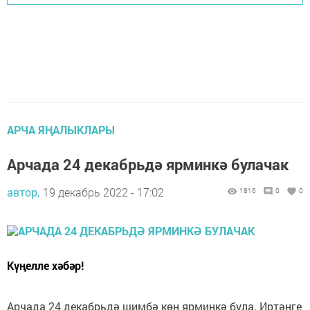
АРЧА ЯҢАЛЫКЛАРЫ
Арчада 24 декабрьдә ярминкә булачак
автор,
19 декабрь 2022 - 17:02
1816
0
0
Күңелле хәбәр!
Арчада 24 декабрьдә шимбә көн ярминкә була. Иртәнге