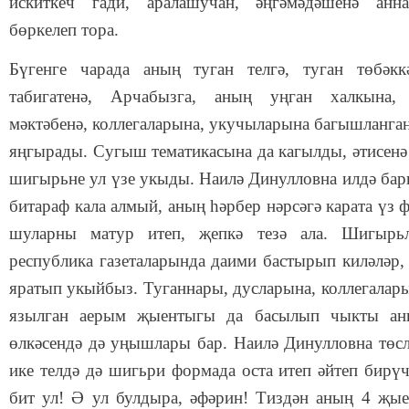
искиткеч гади, аралашучан, әңгәмәдәшенә ан
бөркелеп тора.
Бүгенге чарада аның туган телгә, туган төбәк
табигатенә, Арчабызга, аның уңган халкына,
мәктәбенә, коллегаларына, укучыларына багышланга
яңгырады. Сугыш тематикасына да кагылды, әтисенә
шигырьне ул үзе укыды. Наилә Динулловна илдә бар
битараф кала алмый, аның һәрбер нәрсәгә карата үз ф
шуларны матур итеп, җепкә тезә ала. Шигырьл
республика газеталарында даими бастырып киләләр,
яратып укыйбыз. Туганнары, дусларына, коллегалар
язылган аерым җыентыгы да басылып чыкты ан
өлкәсендә дә уңышлары бар. Наилә Динулловна төсл
ике телдә дә шигьри формада оста итеп әйтеп бирү
бит ул! Ә ул булдыра, әфәрин! Тиздән аның 4 җы