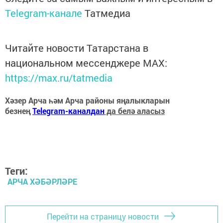
Telegram-канале
Татмедиа
Читайте новости Татарстана в
национальном мессенджере MАХ:
https://max.ru/tatmedia
Хәзер Арча һәм Арча районы яңалыкларын
безнең
Telegram-каналдан
да белә аласыз
Теги:
АРЧА ХӘБӘРЛӘРЕ
Перейти на страницу новости