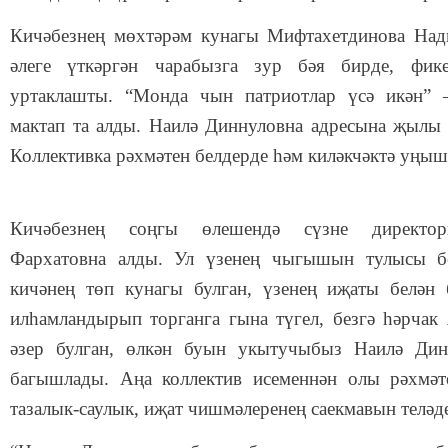
Кичәбезнең мөхтәрәм кунагы Мифтахетдинова Над
әлеге үткәргән чарабызга зур бәя бирде, фике
уртаклашты. “Монда чын патриотлар үсә икән” 
мактап та алды. Наилә Диннуловна адресына җылы с
Коллективка рәхмәтен белдерде һәм киләкчәктә уңыш
Кичәбезнең соңгы өлешендә сүзне директо
Фархатовна алды. Ул үзенең чыгышын тулысы бе
кичәнең төп кунагы булган, үзенең иҗаты белән 
илһамландырып торганга гына түгел, безгә һәрчак 
әзер булган, өлкән буын укытучыбыз Наилә Дин
багышлады. Аңа коллектив исеменнән олы рәхмәт
тазалык-саулык, иҗат чишмәлеренең саекмавын теләд