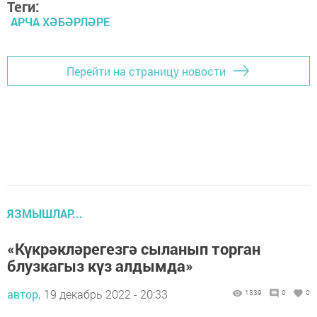
Теги:
АРЧА ХӘБӘРЛӘРЕ
Перейти на страницу новости
ЯЗМЫШЛАР...
«Күкрәкләрегезгә сыланып торган
блузкагыз күз алдымда»
автор,
19 декабрь 2022 - 20:33
1339
0
0