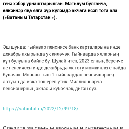
генә хәбәр урнаштырылган. Мәгълүм булганча,
өлкәннәр яңа елга зур күләмдә акчага исәп тота ала
(»Ватаным Татарстан »).
Эш шунда: гыйнвар пенсиясе банк карталарына инде
декабрь ахырында ук киләчәк. Гыйнварда ялларның
күп булуына бәйле бу. Шулай итеп, 2023 елның беренче
ае пенсиясен инде декабрьдә үк тоту мөмкинлеге пәйда
булачак. Моннан тыш 1 гыйнвардан пенсияләрнең
артуын да искә төшереп үтик. Миллионнарча
пенсионерның акчасы күбәячәк, дигән сүз.
https://vatantat.ru/2022/12/99718/
Следите за самым важным и интересным в