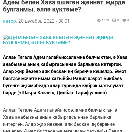
Адәм белән Хава яшәгән җәннәт җирдә
булганмы, әллә күктәме?
автор,
20 декабрь 2022 - 08:01
1370
0
0
Аллаһ Тәгалә Адәм галәйһиссәламне балчыктан, ә Хава
анабызны аның кабыргасыннан барлыкка китергән.
Алар җир йөзенә аяк баскан иң беренче кешеләр. Әмәт
бистәсе мәчете имам хатыйбы Равил хәзрәт Бикбаев
бүгенге әңгәмәбездә алар турында күбрәк мәгълүмат
бирде (»Шәһри Казан », Дилбәр. Гарифуллина) .
Аллаһ Тәгалә Адәм галәйһиссәламне балчыктан, ә
Хава анабызны аның кабыргасыннан барлыкка
китергән. Алар җир йөзенә аяк баскан иң беренче
кешеләр. Әмәт бистәсе мәчете имам хатыйбы Равил