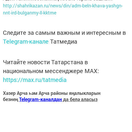
http://shahrikazan.ru/news/din/adm-beln-khava-yashgn-
nnt-ird-bulganmy-ll-kktme
Следите за самым важным и интересным в
Telegram-канале
Татмедиа
Читайте новости Татарстана в
национальном мессенджере MАХ:
https://max.ru/tatmedia
Хәзер Арча һәм Арча районы яңалыкларын
безнең
Telegram-каналдан
да белә аласыз