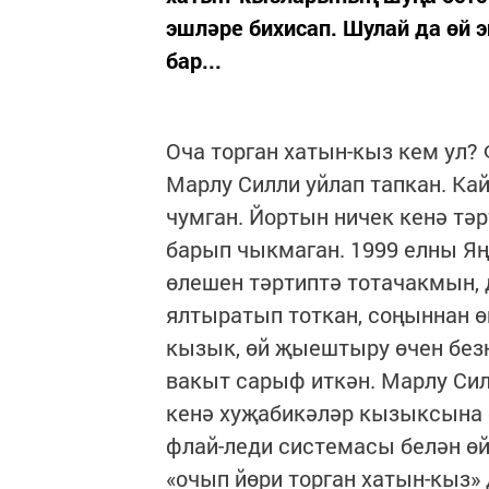
эшләре бихисап. Шулай да өй 
бар...
Оча торган хатын-кыз кем ул
Марлу Силли уйлап тапкан. Кай
чумган. Йортын ничек кенә тә
барып чыкмаган. 1999 елны Яңа
өлешен тәртиптә тотачакмын, д
ялтыратып тоткан, соңыннан ө
кызык, өй җыештыру өчен безне
вакыт сарыф иткән. Марлу Силл
кенә хуҗабикәләр кызыксына б
флай-леди системасы бе­лән өй
«очып йөри торган хатын-­кыз»