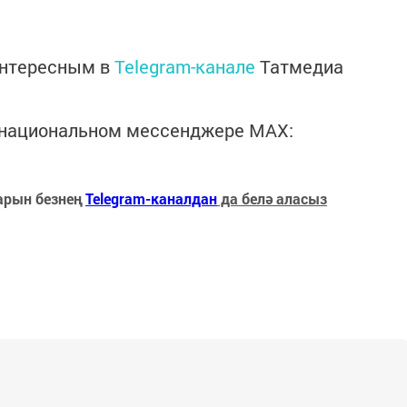
интересным в
Telegram-канале
Татмедиа
в национальном мессенджере MАХ:
арын безнең
Telegram-каналдан
да белә аласыз