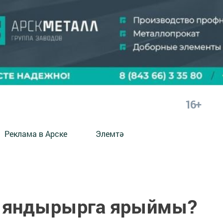
16+
Реклама в Арске
Элемтә
е яндырырга ярыймы?