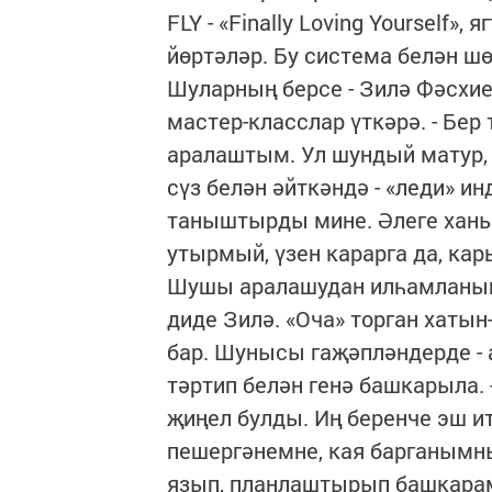
FLY - «Finally Loving Yourself»,
йөртәләр. Бу система белән ш
Шуларның берсе - Зилә Фәсхие
мастер-класслар үткәрә. - Бер
аралаштым. Ул шундый матур, 
сүз белән әйткәндә - «леди» и
таныштырды мине. Әлеге хан
утырмый, үзен карарга да, кар
Шушы аралашудан илһамланып,
диде Зилә. «Оча» торган хаты
бар. Шунысы гаҗәпләндерде - а
тәртип белән генә башкарыла.
җиңел булды. Иң беренче эш 
пешергәнемне, кая барганымн
язып, планлаштырып башкарам