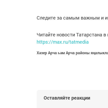
Следите за самым важным и 
Читайте новости Татарстана 
https://max.ru/tatmedia
Хәзер Арча һәм Арча районы яңалыкл
Оставляйте реакции