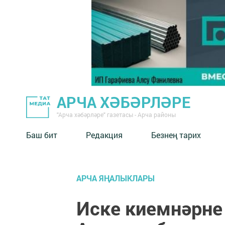
АРЧА ХӘБӘРЛӘРЕ
"Арча хәбәрләре" газетасы - Арча районы
Баш бит
Редакция
Безнең тарих
АРЧА ЯҢАЛЫКЛАРЫ
Иске киемнәрн