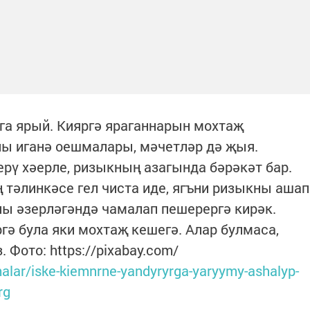
га ярый. Кияргә яраганнарын мохтаҗ
ы иганә оешмалары, мәчетләр дә җыя.
ү хәерле, ризыкның азагында бәрәкәт бар.
тәлинкәсе гел чиста иде, ягъни ризыкны ашап
аны әзерләгәндә чамалап пешерергә кирәк.
гә була яки мохтаҗ кешегә. Алар булмаса,
 Фото: https://pixabay.com/
alar/iske-kiemnrne-yandyryrga-yaryymy-ashalyp-
rg