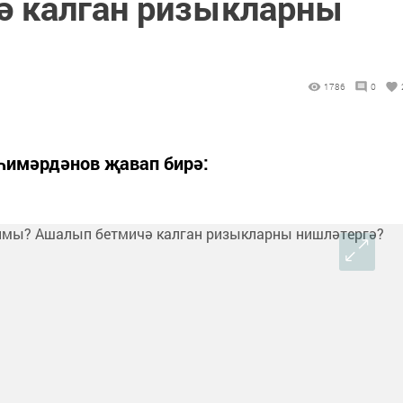
ә калган ризыкларны
1786
0
һимәрдәнов җавап бирә: