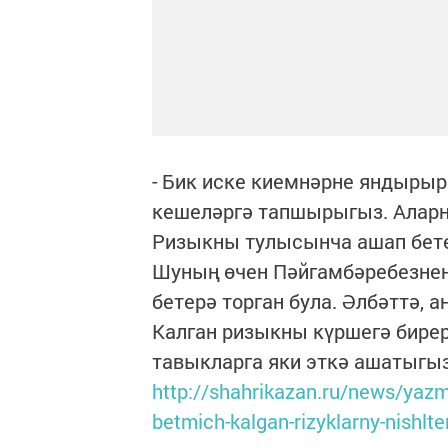
- Бик иске киемнәрне яндырыр
кешеләргә тапшырыгыз. Аларн
Ризыкны тулысынча ашап бетер
Шуның өчен Пәйгамбәребезнең 
бетерә торган була. Әлбәттә, 
Калган ризыкны күршегә бирер
тавыкларга яки эткә ашатыгыз.
http://shahrikazan.ru/news/yazm
betmich-kalgan-rizyklarny-nishlte