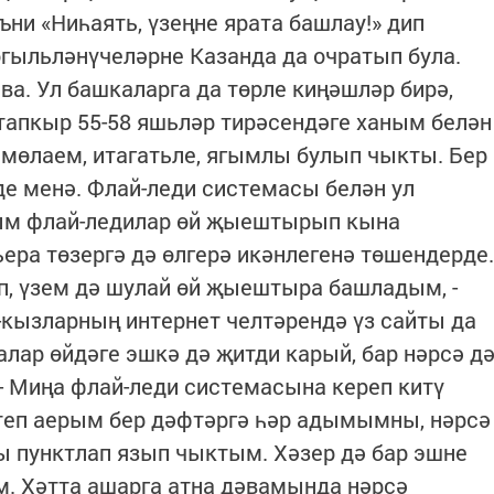
 ягъни «Ниһаять, үзеңне ярата башлау!» дип
өгыльләнүчеләрне Казанда да очратып була.
ва. Ул башкаларга да төрле киңәшләр бирә,
 тапкыр 55-58 яшь­ләр тирәсендәге ханым белән
мөлаем, итагатьле, ягымлы булып чык­ты. Бер
нде менә. Флай-леди системасы белән ул
ым флай-ледилар өй җыештырып кына
ьера ­төзергә дә өлгерә икәнлегенә төшендерде.
 үзем дә шулай өй җыеш­тыра башладым, -
н-кызларның интернет челтәрендә үз сайты да
лар өйдәге эшкә дә җитди карый, бар нәрсә д
 - Миңа флай-леди системасына кереп китү
итеп аерым бер дәфтәргә һәр адымымны, нәрсә
ы пунктлап язып чыктым. Хәзер дә бар эшне
. Хәтта ашарга атна дәвамында нәрсә