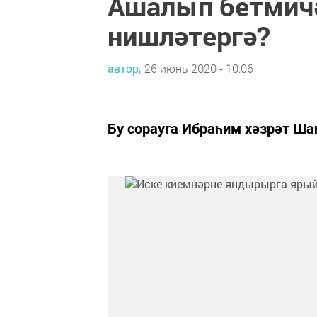
Ашалып бетмич
нишләтергә?
автор,
26 июнь 2020 - 10:06
Бу сорауга Ибраһим хәзрәт Ша