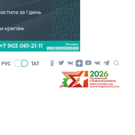
РУС
ТАТ