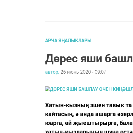
АРЧА ЯҢАЛЫКЛАРЫ
Дөрес яши башл
автор,
26 июнь 2020 - 09:07
Хатын-кызның эшен тавык та 
кайтасың, ә анда ашарга әзерл
юарга, өй җыештырырга, балал
хатын-кызларының шуңа өстәп,