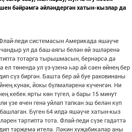
эшен бәйрәмгә әйләндергән хатын-кызлар да
? Флай-леди системасын Америкада яшәүче
чандыр ул да баш-­аягы белән өй эшләренә
ртиптә тотарга тырышмасын, бернәрсә дә
 ел төнендә ул үз-үзенә һәр ай саен өйнең бер
ип сүз биргән. Башта бер ай буе раковинаны
йнең кунак, йокы бүлмәләренә күченгән. Ни
ң кебек ярты көн түгел, ә бары 15 минут
и үзе өчен генә уйлап тапкан эш белән күп
ашлаган. Бүген 64 илдә яшәүче хатын-кыз
ләрен тәртиптә тота. Флай-леди сүзе ­гадәттә
 дип тәрҗемә ителә. Ләкин хуҗабикәләр аны