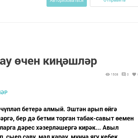
Авторизоваться
ау өчен киңәшләр
1508
0
чүпләп бетерә алмый. Эштән арып өйгә
әргә, бер дә бетми торган табак-савыт өемен
арга дәрес хәзерләшергә кирәк... Авыл
 сыер саву, мал карау, мунча ягу кебек