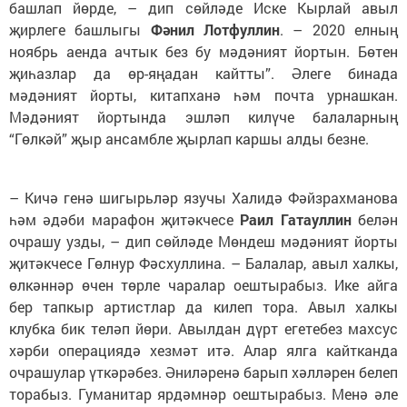
башлап йөрде, – дип сөйләде Иске Кырлай авыл
җирлеге башлыгы
Фәнил Лотфуллин
. – 2020 елның
ноябрь аенда ачтык без бу мәдәният йортын. Бөтен
җиһазлар да өр-яңадан кайтты”. Әлеге бинада
мәдәният йорты, китапханә һәм почта урнашкан.
Мәдәният йортында эшләп килүче балаларның
“Гөлкәй” җыр ансамбле җырлап каршы алды безне.
– Кичә генә шигырьләр язучы Халидә Фәйзрахманова
һәм әдәби марафон җитәкчесе
Раил Гатауллин
белән
очрашу узды, – дип сөйләде Мөндеш мәдәният йорты
җитәкчесе Гөлнур Фәсхуллина. – Балалар, авыл халкы,
өлкәннәр өчен төрле чаралар оештырабыз. Ике айга
бер тапкыр артистлар да килеп тора. Авыл халкы
клубка бик теләп йөри. Авылдан дүрт егетебез махсус
хәрби операциядә хезмәт итә. Алар ялга кайтканда
очрашулар үткәрәбез. Әниләренә барып хәлләрен белеп
торабыз. Гуманитар ярдәмнәр оештырабыз. Менә әле