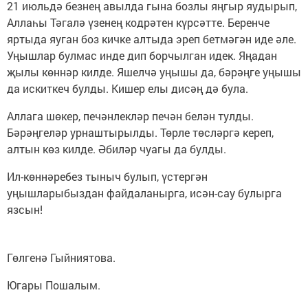
21 июльдә безнең авылда гына бозлы яңгыр яудырып,
Аллаһы Тәгалә үзенең кодрәтен күрсәтте. Беренче
яртыда яуган боз кичке алтыда эреп бетмәгән иде әле.
Уңышлар булмас инде дип борчылган идек. Яңадан
җылы көннәр килде. Яшелчә уңышы да, бәрәңге уңышы
да искиткеч булды. Кишер елы дисәң дә була.
Аллага шөкер, печәнлекләр печән белән тулды.
Бәрәңгеләр урнаштырылды. Төрле төсләргә кереп,
алтын көз килде. Әбиләр чуагы да булды.
Ил-көннәребез тыныч булып, үстергән
уңышларыбыздан файдаланырга, исән-сау булырга
язсын!
Гөлгенә Гыйниятова.
Югары Пошалым.