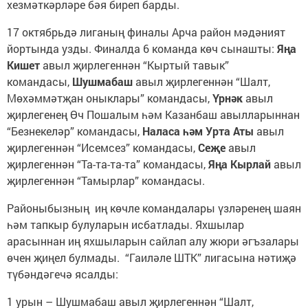
хезмәткәрләре бәя биреп барды.
17 октябрьдә лиганың финалы Арча район мәдәният
йортында узды. Финалда 6 команда көч сынашты:
Яңа
Кишет
авыл җирлегеннән “Кыртый тавык”
командасы,
Шушмабаш
авыл җирлегеннән “Шалт,
Мөхәммәтҗан оныклары” командасы,
Үрнәк
авыл
җирлегенең Өч Пошалым һәм Казанбаш авылларыннан
“Безнекеләр” командасы,
Наласа һәм Урта Аты
авыл
җирлегеннән “Исемсез” командасы,
Сеҗе
авыл
җирлегеннән “Та-та-та-та” командасы,
Яңа Кырлай
авыл
җирлегеннән “Тамырлар” командасы.
Районыбызның иң көчле командалары үзләренең шаян
һәм тапкыр булуларын исбатлады. Яхшылар
арасыннан иң яхшыларын сайлап алу жюри әгъзалары
өчен җиңел булмады. “Гаиләле ШТК” лигасына нәтиҗә
түбәндәгечә ясалды:
1 урын – Шушмабаш
авыл җирлегеннән “Шалт,