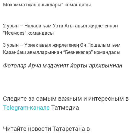
Мөхәммәтҗан оныклары” командасы
2 урын – Наласа һәм Урта Аты авыл җирлегеннән
“Исемсез” командасы
3 урын – Үрнәк авыл җирлегенең Өч Пошалым һәм
Казанбаш авылларыннан “Безнекеләр” командасы
Фотолар Арча мәдәният йорты архивыннан
Следите за самым важным и интересным в
Telegram-канале
Татмедиа
Читайте новости Татарстана в