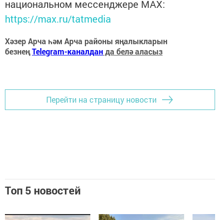
национальном мессенджере MАХ:
https://max.ru/tatmedia
Хәзер Арча һәм Арча районы яңалыкларын
безнең
Telegram-каналдан
да белә аласыз
Перейти на страницу новости
Топ 5 новостей