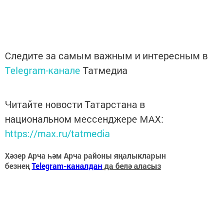
Следите за самым важным и интересным в
Telegram-канале
Татмедиа
Читайте новости Татарстана в
национальном мессенджере MАХ:
https://max.ru/tatmedia
Хәзер Арча һәм Арча районы яңалыкларын
безнең
Telegram-каналдан
да белә аласыз