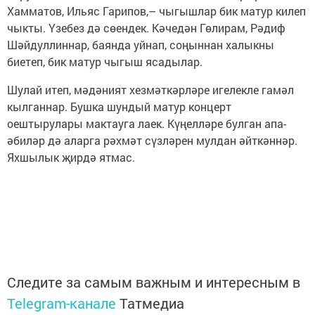
Хамматов, Ильяс Гарипов,– чыгышлар бик матур килеп
чыкты. Үзебез дә сөендек. Кәчедән Гөлирам, Рәдиф
Шәйдуллиннар, баянда уйнап, соңыннан халыкны
биетеп, бик матур чыгыш ясадылар.
Шулай итеп, мәдәният хезмәткәрләре игелекле гамәл
кылганнар. Бушка шундый матур концерт
оештырулары мактауга лаек. Күңелләре булган апа-
әбиләр дә аларга рәхмәт сүзләрен мулдан әйткәннәр.
Яхшылык җирдә ятмас.
Следите за самым важным и интересным в
Telegram-канале
Татмедиа