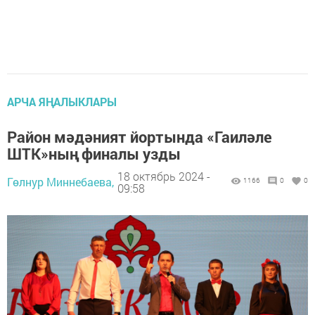
АРЧА ЯҢАЛЫКЛАРЫ
Район мәдәният йортында «Гаиләле
ШТК»ның финалы узды
18 октябрь 2024 -
Гөлнур Миннебаева,
1166
0
0
09:58