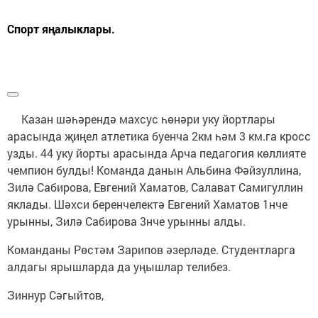
Спорт яңалыклары.
Казан шәһәрендә махсус һөнәри уку йортлары
арасында җиңел атлетика буенча 2км һәм 3 км.га кросс
узды. 44 уку йорты арасында Арча педагогия көллияте
чемпион булды! Команда данын Альбина Фәйзуллина,
Зилә Сабирова, Евгений Хаматов, Салават Самигуллин
яклады. Шәхси беренчелектә Евгений Хаматов 1нче
урынны, Зилә Сабирова 3нче урынны алды.
Команданы Рөстәм Зарипов әзерләде. Студентларга
алдагы ярышларда да уңышлар телибез.
Зиннур Сәгыйтов,