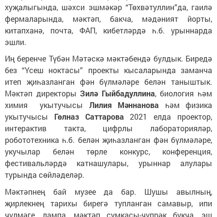
хуҗалыгында, шәхси эшмәкәр “Төхвәтуллин”да, гаилә
фермаларында, мәктәп, бакча, мәдәният йорты,
китапханә, почта, ФАП, кибетләрдә һ.б. урыннарда
эшли.
Иң беренче Түбән Мәтәскә мәктәбендә булдык. Биредә
без “Үсеш ноктасы” проекты кысаларында заманча
итеп җиһазланган фән бүлмәләре белән таныштык.
Мәктәп директоры
Зилә Гыйбадуллина
, биология һәм
химия укытучысы
Лилия Мәннанова
һәм физика
укытучысы
Гөлназ Саттарова
2021 елда проектор,
интерактив такта, цифрлы лабораторияләр,
робототехника һ.б. белән җиһазланган фән бүлмәләре,
укучылар белән төрле конкурс, конференция,
фестивальләрдә катнашулары, урыннар алулары
турында сөйләделәр.
Мәктәпнең бай музее да бар. Шушы авылның,
җирлекнең тарихы бирегә тупланган самавыр, ипи
чүлмәге, лампа, мәктәп сумкасы-чүпрәк букча, эш