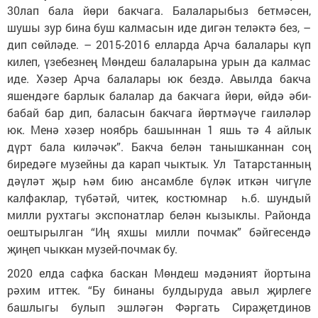
30лап бала йөри бакчага. Балаларыбыз бетмәсен,
шушы зур бина буш калмасын иде дигән теләктә без, –
дип сөйләде. – 2015-2016 елларда Арча балалары күп
килеп, үзебезнең Мөндеш балаларына урын да калмас
иде. Хәзер Арча балалары юк бездә. Авылда бакча
яшендәге барлык балалар да бакчага йөри, өйдә әби-
бабай бар дип, баласын бакчага йөртмәүче гаиләләр
юк. Менә хәзер ноябрь башыннан 1 яшь тә 4 айлык
дүрт бала киләчәк”. Бакча белән танышканнан соң
биредәге музейны да карап чыктык. Ул Татарстанның
дәүләт җыр һәм бию ансамбле бүләк иткән чигүле
калфаклар, түбәтәй, читек, костюмнар һ.б. шундый
милли рухтагы экспонатлар белән кызыклы. Районда
оештырылган “Иң яхшы милли почмак” бәйгесендә
җиңеп чыккан музей-почмак бу.
2020 елда сафка баскан Мөндеш мәдәният йортына
рәхим иттек. “Бу бинаны булдыруда авыл җирлеге
башлыгы булып эшләгән Фәргать Сираҗетдинов