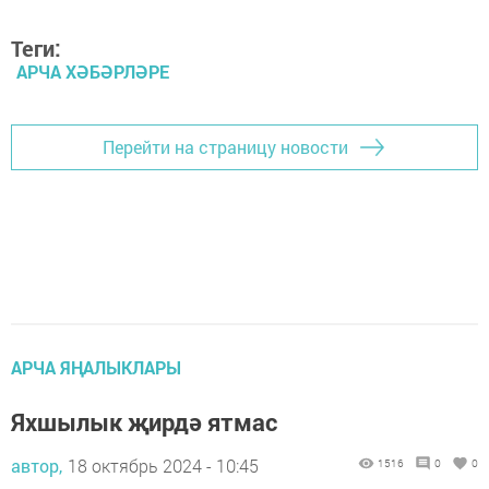
Теги:
АРЧА ХӘБӘРЛӘРЕ
Перейти на страницу новости
АРЧА ЯҢАЛЫКЛАРЫ
Яхшылык җирдә ятмас
автор,
18 октябрь 2024 - 10:45
1516
0
0