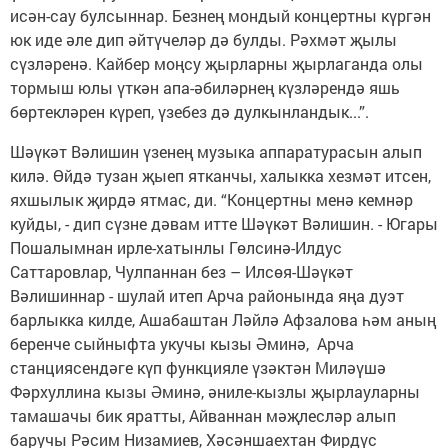
исән-сау булсыннар. Безнең мондый концертны күргән
юк иде әле дип әйтүчеләр дә булды. Рәхмәт җылы
сүзләренә. Кайбер моңсу җырларны җырлаганда олы
тормыш юлы үткән апа-әбиләрнең күзләрендә яшь
бөртекләрен күреп, үзебез дә дулкынландык...”.
Шәүкәт Вәлишин үзенең музыка аппаратурасын алып
килә. Өйдә тузан җыеп ятканчы, халыкка хезмәт итсен,
яхшылык җирдә ятмас, ди. “Концертны менә кемнәр
куйды, - дип сүзне дәвам итте Шәүкәт Вәлишин. - Югары
Пошалымнан ирле-хатынлы Гөлсинә-Илдус
Саттаровлар, Чулпаннан без – Илсөя-Шәүкәт
Вәлишиннар - шулай итеп Арча районында яңа дуэт
барлыкка килде, Ашабаштан Ләйлә Афзалова һәм аның
беренче сыйныфта укучы кызы Әминә, Арча
станциясендәге күп функцияле үзәктән Миләүшә
Фәрхуллина кызы Әминә, әниле-кызлы җырлауларны
тамашачы бик яратты, Айваннан мәҗлесләр алып
баручы Рәсим Низамиев, Хәсәншаехтан Фирдүс