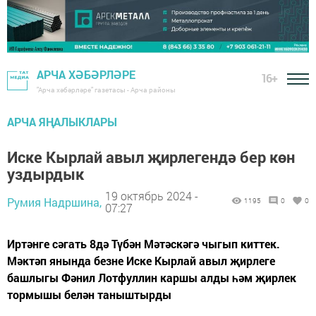
АРЧА ХӘБӘРЛӘРЕ
16+
"Арча хәбәрләре" газетасы - Арча районы
АРЧА ЯҢАЛЫКЛАРЫ
Иске Кырлай авыл җирлегендә бер көн
уздырдык
19 октябрь 2024 -
Румия Надршина,
1195
0
0
07:27
Иртәнге сәгать 8дә Түбән Мәтәскәгә чыгып киттек.
Мәктәп янында безне Иске Кырлай авыл җирлеге
башлыгы Фәнил Лотфуллин каршы алды һәм җирлек
тормышы белән таныштырды