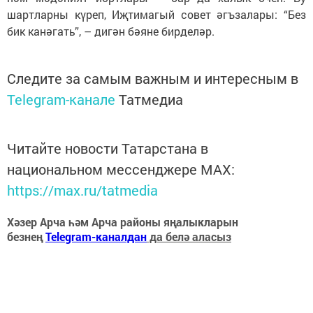
шартларны күреп, Иҗтимагый совет әгъзалары: “Без
бик канәгать”, – дигән бәяне бирделәр.
Следите за самым важным и интересным в
Telegram-канале
Татмедиа
Читайте новости Татарстана в
национальном мессенджере MАХ:
https://max.ru/tatmedia
Хәзер Арча һәм Арча районы яңалыкларын
безнең
Telegram-каналдан
да белә аласыз