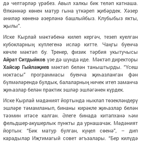
дә челтәрләр үрәбез. Авыл халкы бик теләп катнаша.
Өлкәннәр көнен матур гына үткәреп җибәрдек. Хәзер
әниләр көненә әзерләнә башлыйбыз. Клубыбыз якты,
җылы”.
Иске Кырлай мәктәбенә килеп кергәч, тезеп куелган
кубокларның күплегенә исләр китте. Чаңгы буенча
көчле мәктәп бу. Тренер, физик тәрбия укытучысы
Айрат Ситдыйков
үзе дә шунда иде. Мәктәп директоры
Хайсәр Гыйләҗиев
мәктәп белән таныштырды. “Үсеш
ноктасы” программасы буенча җиһазланган фән
бүлмәләрендә булдык, балаларның ничек итеп заманча
җиһазлар белән практик эшләр эшләгәнен күрдек.
Иске Кырлай мәдәният йортында ныклап төзекләндерү
эшләре тәмамланып, бинаны кирәкле җиһазлар белән
тәэмин итәсе калган. Әлеге бинада китапханә һәм
фельдшер-акушерлык пункты да урнашачак. Мәдәният
йортын: “Бик матур булган, күңел сөенә”, – дип
карадылар Иҗтимагый совет әгъзалары. “Бер килүдә