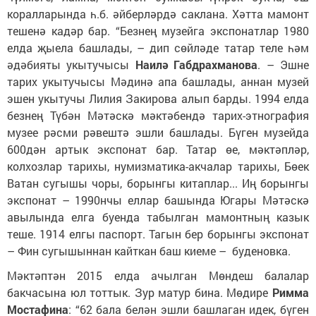
коралларында һ.б. әйберләрдә саклана. Хәтта мамонт
тешенә кадәр бар. “Безнең музейга экспонатлар 1980
елда җыела башлады, – дип сөйләде татар теле һәм
әдәбияты укытучысы
Наилә Габдрахманова
. – Эшне
тарих укытучысы Мәдинә апа башлады, аннан музей
эшен укытучы Лилия Закирова алып барды. 1994 елда
безнең Түбән Мәтәскә мәктәбендә тарих-этнография
музее рәсми рәвештә эшли башлады. Бүген музейда
600дән артык экспонат бар. Татар өе, мәктәпләр,
колхозлар тарихы, нумизматика-акчалар тарихы, Бөек
Ватан сугышы чоры, борынгы китаплар... Иң борынгы
экспонат – 1990нчы еллар башында Югары Мәтәскә
авылында елга буенда табылган мамонтның казык
теше. 1914 елгы паспорт. Тагын бер борынгы экспонат
– Фин сугышыннан кайткан баш киеме – буденовка.
Мәктәптән 2015 елда ачылган Мөндеш балалар
бакчасына юл тоттык. Зур матур бина. Мөдире
Римма
Мостафина
: “62 бала белән эшли башлаган идек, бүген