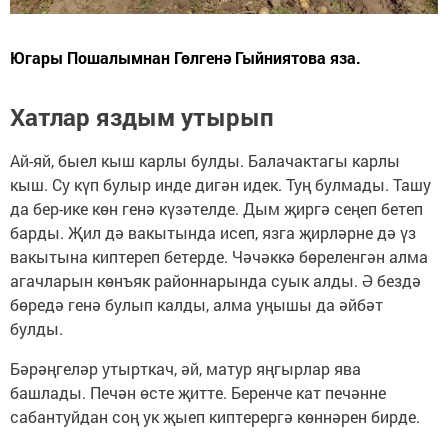
Югары Пошалымнан Гөлгенә Гыйниятова яза.
Хатлар яздым утырып
Ай-яй, быел кыш карлы булды. Балачактагы карлы
кыш. Су күп булыр инде дигән идек. Туң булмады. Ташу
да бер-ике көн генә күзәтелде. Дым җиргә сеңеп бетеп
барды. Җил дә вакытында исеп, язга җирләрне дә үз
вакытына киптереп бетерде. Чәчәккә бөреленгән алма
агачларын көнъяк районнарында суык алды. Ә бездә
бөредә генә булып калды, алма уңышы да әйбәт
булды.
Бәрәңгеләр утырткач, әй, матур яңгырлар ява
башлады. Печән өсте җитте. Беренче кат печәнне
сабантуйдан соң ук җыеп киптерергә көннәрен бирде.