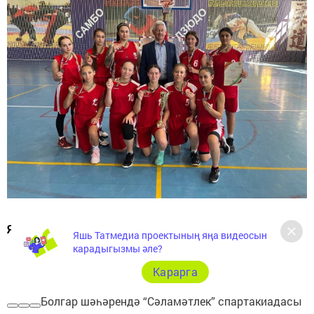
Яхшы хәбәрләр.
Яшь Татмедиа проектының яңа видеосын
карадыгызмы әле?
Карарга
Болгар шәһәрендә “Сәламәтлек” спартакиадасы