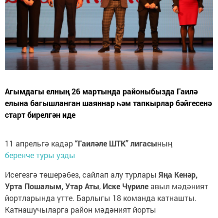
Агымдагы елның 26 мартында районыбызда Гаилә
елына багышланган шаяннар һәм тапкырлар бәйгесенә
старт бирелгән иде
11 апрельгә кадәр
“Гаиләле ШТК” лигасы
ның
беренче туры узды
Исегезгә төшерәбез, сайлап алу турлары
Яңа Кенәр,
Урта Пошалым, Утар Аты
,
Иске Чүриле
авыл мәдәният
йортларында үтте. Барлыгы 18 команда катнашты.
Катнашучыларга район мәдәният йорты