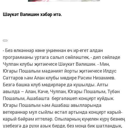
Шәүкәт Вәлишин хәбәр итә.
- Без өлкәннәр көне уңаеннан өч ир-егет алдан
программаны уртага салып сөйләштек, - дип сөйләде
Чулпан клубы җитәкчесе Шәүкәт Вәлишин. - Мин,
Югары Пошалым мәдәният йорты җитәкчесе Илдус
Саттаров һәм Алан клубы мөдире Рәсим Низамиев.
Безгә башка клуб мөдирләре дә кушылды. Алты
авылда – Алан, Кәче, Чулпан, Югары Пошалым, Түбән
Пошалым, Ашабашта бергәләшеп концерт куйдык.
Югары Пошалым һәм Ашабаш авылларында
ветераннар мул сыйлы өстәл артында концерт карый-
карый бәйрәм иттеләр. Олыларның күңелен күрү безнең
үзебезгә дә рухи азык бирде, без моңа бик шатландык,