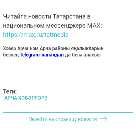
Читайте новости Татарстана в
национальном мессенджере MАХ:
https://max.ru/tatmedia
Хәзер Арча һәм Арча районы яңалыкларын
безнең
Telegram-каналдан
да белә аласыз
Теги:
АРЧА ХӘБӘРЛӘРЕ
Перейти на страницу новости