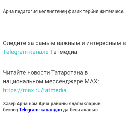
Арча педагогия көллиятенең физик тәрбия җитәкчесе.
Следите за самым важным и интересным в
Telegram-канале
Татмедиа
Читайте новости Татарстана в
национальном мессенджере MАХ:
https://max.ru/tatmedia
Хәзер Арча һәм Арча районы яңалыкларын
безнең
Telegram-каналдан
да белә аласыз