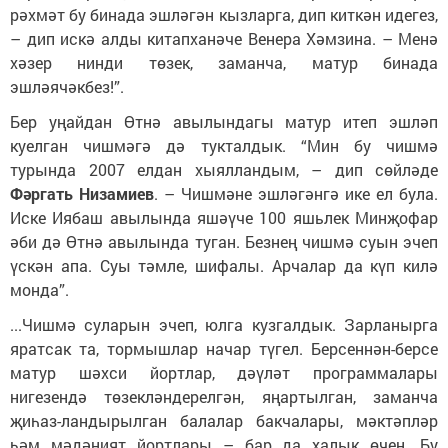
рәхмәт бу бинада эшләгән кызларга, дип киткән идегез,
– дип искә алды китапханәче Венера Хәмзина. – Менә
хәзер нинди төзек, заманча, матур бинада
эшләячәкбез!”.
Бер уңайдан Өтнә авылындагы матур итеп эшләп
куелган чишмәгә дә тукталдык. “Мин бу чишмә
турында 2007 елдан хыялландым, – дип сөйләде
Фәргать Низамиев
. – Чишмәне эшләгәнгә ике ел була.
Иске Иябаш авылында яшәүче 100 яшьлек Минҗофар
әби дә Өтнә авылында туган. Безнең чишмә суын эчеп
үскән апа. Суы тәмле, шифалы. Арчалар да күп килә
монда”.
...Чишмә суларын эчеп, юлга кузгалдык. Зарланырга
яратсак та, тормышлар начар түгел. Берсеннән-берсе
матур шәхси йортлар, дәүләт программалары
нигезендә төзекләндерелгән, яңартылган, заманча
җиһаз-ландырылган балалар бакчалары, мәктәпләр
һәм мәдәният йортлары – бар да халык өчен. Бу