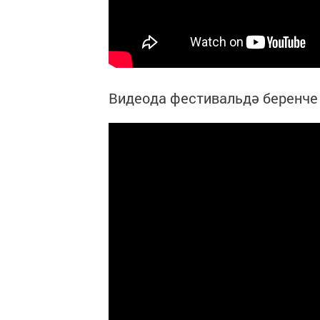
Видеода фестивальдә беренче