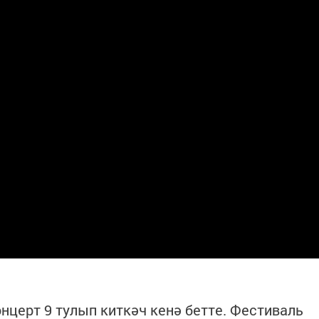
онцерт 9 тулып киткәч кенә бетте. Фестиваль