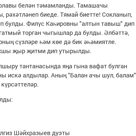
рлавы белән тәмамланды. Тамашачы
 рәхәтләнеп биеде. Тямай биетте! Сокланып,
п булды. Филүс Каһировны "алтын тавыш" дип
гатмый торган чыгышлар да булды. Әлбәттә,
ның сүзләре һәм көе дә бик әһәмиятле.
яхшы җыр җитми дип утырылды.
пшыру тантанасында яңа гына вафат булган
 искә алдылар. Аның "Балан ачы шул, балам"
күрсәттеләр.
лды:
лгиз Шәйхразыев дуэты