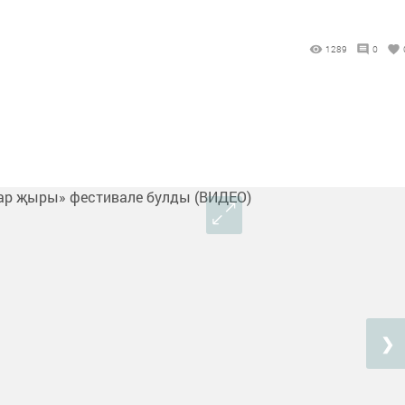
1289
0
❯