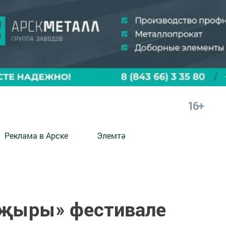
16+
Реклама в Арске
Элемтә
 җыры» фестивале