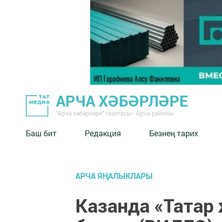
АРЧА ХӘБӘРЛӘРЕ
"Арча хәбәрләре" газетасы - Арча районы
Баш бит
Редакция
Безнең тарих
АРЧА ЯҢАЛЫКЛАРЫ
Казанда «Татар