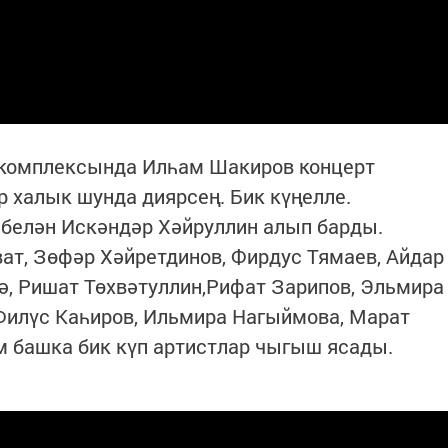
 комплексында Илһам Шакиров концерт
р халык шунда диярсең. Бик күңелле.
 белән Искәндәр Хәйруллин алып барды.
ат, Зөфәр Хәйретдинов, Фирдус Тямаев, Айдар
кә, Ришат Төхвәтуллин,Рифат Зарипов, Эльмира
Филүс Каһиров, Ильмира Нагыймова, Марат
м башка бик күп артистлар чыгыш ясады.