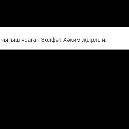
 чыгыш ясаган Зөлфәт Хәким җырлый.