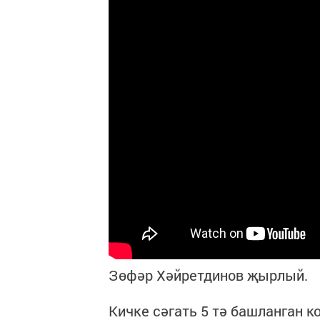
Зөфәр Хәйретдинов җырлый.
Кичке сәгать 5 тә башланган к