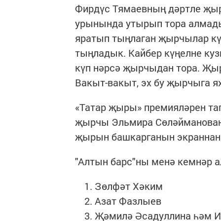
Фирдүс Тямаевның дәртле җы
урынында утырып тора алмады,
яратып тыңлаган җырчылар кү
тыңладык. Кайбер күңелне куз
күп нәрсә җырчыдан тора. Җыр
Вакыт-вакыт, эх бу җырчыга 
«Татар җыры» премияләрен та
җырчы Эльмира Сөләйманованы
җырын башкарганын экраннан 
"Алтын барс"ны менә кемнәр а
Зөлфәт Хәким
Азат Фазлыев
Җәмилә Әсадуллина һәм И