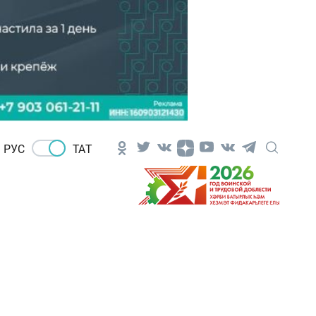
РУС
ТАТ