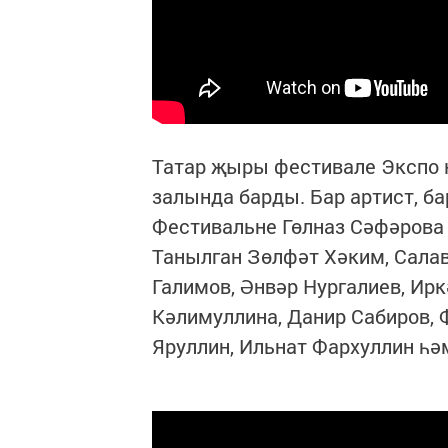
Татар җыры фестивале Экспо
залында барды. Бар артист, ба
Фестивальне Гөлназ Сәфәрова
Танылган Зөлфәт Хәким, Салав
Галимов, Әнвәр Нургалиев, Ир
Кәлимуллина, Данир Сабиров, 
Яруллин, Ильнат Фархуллин һә