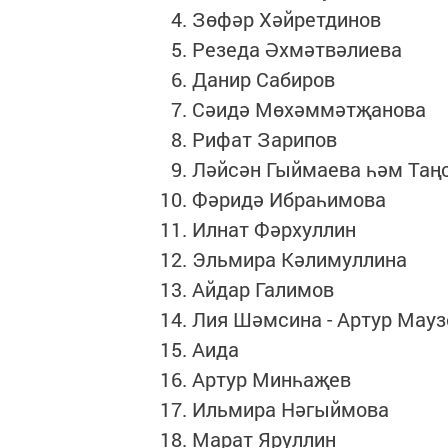
Зөфәр Хәйретдинов
Резеда Әхмәтвәлиева
Данир Сабиров
Сәидә Мөхәммәтҗанова
Рифат Зарипов
Ләйсән Гыймаева һәм Таң
Фәридә Ибраһимова
Илнат Фәрхуллин
Эльмира Кәлимуллина
Айдар Галимов
Лия Шәмсина - Артур Мауз
Аида
Артур Минһаҗев
Ильмира Нәгыймова
Марат Яруллин