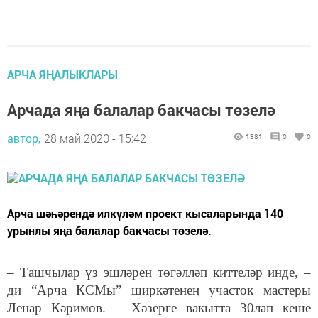
АРЧА ЯҢАЛЫКЛАРЫ
Арчада яңа балалар бакчасы төзелә
автор,
28 май 2020 - 15:42
1381
0
0
Арча шәһәрендә илкүләм проект кысаларында 140
урынлы яңа балалар бакчасы төзелә.
– Ташчылар үз эшләрен төгәлләп киттеләр инде, –
ди “Арча КСМы” ширкәтенең участок мастеры
Ленар Кәримов. – Хәзерге вакытта 30лап кеше