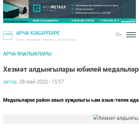
АРЧА ХӘБӘРЛӘРЕ
16+
"Арча хәбәрләре" газетасы - Арча районы
АРЧА ЯҢАЛЫКЛАРЫ
Хезмәт алдынгылары юбилей медальләр
автор,
28 май 2020 - 15:57
Медальләрне район авыл хуҗалыгы һәм азык-төлек ида