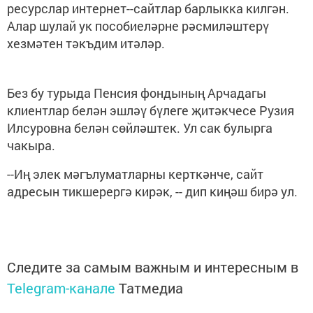
ресурслар интернет--сайтлар барлыкка килгән.
Алар шулай ук пособиеләрне рәсмиләштерү
хезмәтен тәкъдим итәләр.
Без бу турыда Пенсия фондының Арчадагы
клиентлар белән эшләү бүлеге җитәкчесе Рузия
Илсуровна белән сөйләштек. Ул сак булырга
чакыра.
--Иң элек мәгълуматларны керткәнче, сайт
адресын тикшерергә кирәк, -- дип киңәш бирә ул.
Следите за самым важным и интересным в
Telegram-канале
Татмедиа