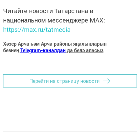
Читайте новости Татарстана в
национальном мессенджере MАХ:
https://max.ru/tatmedia
Хәзер Арча һәм Арча районы яңалыкларын
безнең
Telegram-каналдан
да белә аласыз
Перейти на страницу новости