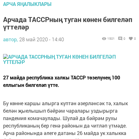
АРЧА ЯҢАЛЫКЛАРЫ
Арчада ТАССРның туган көнен билгеләп
үттеләр
автор,
28 май 2020 - 14:40
1501
0
0
27 майда республика халкы ТАССР төзелүнең 100
еллыгын билгеләп үтте.
Бу көнне каршы алырга күптән әзерләнсәк тә, халык
белән җыелышып бәйрәм чаралары уздырырга
пандемия комачаулады. Шулай да бәйрәм рухы
республиканың бер генә районын да читләп үтмәде.
Арча районында әлеге датаны 26 майда ук халыкка