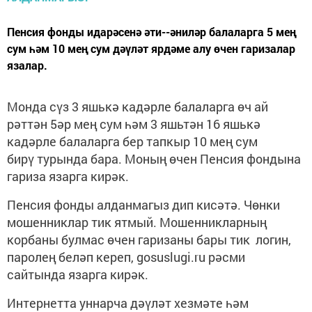
Пенсия фонды идарәсенә әти--әниләр балаларга 5 мең
сум һәм 10 мең сум дәүләт ярдәме алу өчен гаризалар
язалар.
Монда сүз 3 яшькә кадәрле балаларга өч ай
рәттән 5әр мең сум һәм 3 яшьтән 16 яшькә
кадәрле балаларга бер тапкыр 10 мең сум
бирү турында бара. Моның өчен Пенсия фондына
гариза язарга кирәк.
Пенсия фонды алданмагыз дип кисәтә. Чөнки
мошенниклар тик ятмый. Мошенникларның
корбаны булмас өчен гаризаны бары тик логин,
паролең беләп кереп, gosuslugi.ru рәсми
сайтында язарга кирәк.
Интернетта уннарча дәүләт хезмәте һәм