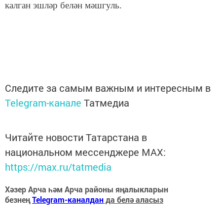
калган эшләр белән мәшгуль.
Следите за самым важным и интересным в
Telegram-канале
Татмедиа
Читайте новости Татарстана в
национальном мессенджере MАХ:
https://max.ru/tatmedia
Хәзер Арча һәм Арча районы яңалыкларын
безнең
Telegram-каналдан
да белә аласыз