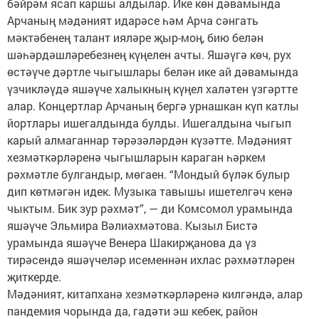
бәйрәм ясап каршы алдылар. Ике көн дәвамында
Арчаның мәдәният идарәсе һәм Арча сәнгать
мәктәбенең талант ияләре җыр-моң, бию белән
шәһәрдәшләребезнең күңелен ачты. Яшәүгә көч, рух
өстәүче дәртле чыгышлары белән ике ай дәвамында
үзчикләүдә яшәүче халыкның күңел халәтен үзгәртте
алар. Концертлар Арчаның бергә урнашкан күп катлы
йортлары ишегалдында булды. Ишегалдына чыгып
карый алмаганнар тәрәзәләрдән күзәтте. Мәдәният
хезмәткәрләренә чыгышларын караган һәркем
рәхмәтле булгандыр, мөгаен. “Мондый бүләк булыр
дип көтмәгән идек. Музыка тавышы ишетелгәч кенә
чыктым. Бик зур рәхмәт”, — ди Комсомол урамында
яшәүче Эльмира Вәлиәхмәтова. Кызыл Бистә
урамында яшәүче Венера Шакирҗанова да үз
тирәсендә яшәүчеләр исеменнән ихлас рәхмәтләрен
җиткерде.
Мәдәният, китапханә хезмәткәрләренә килгәндә, алар
пандемия чорында да, гадәти эш кебек, район