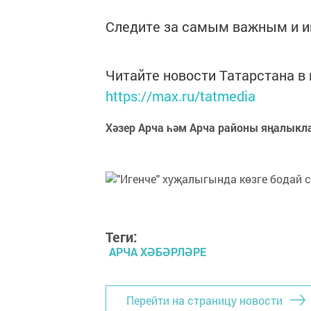
Следите за самым важным и 
Читайте новости Татарстана 
https://max.ru/tatmedia
Хәзер Арча һәм Арча районы яңалыкл
Теги:
АРЧА ХӘБӘРЛӘРЕ
Перейти на страницу новости