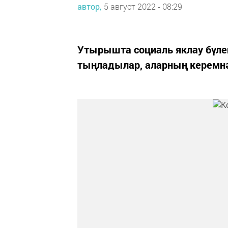
автор,
5 август 2022 - 08:29
Утырышта социаль яклау бүле
тыңладылар, аларның керемнә