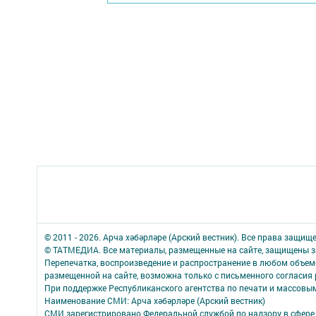
© 2011 - 2026. Арча хәбәрләре (Арский вестник). Все права защищ
© ТАТМЕДИА. Все материалы, размещенные на сайте, защищены з
Перепечатка, воспроизведение и распространение в любом объе
размещенной на сайте, возможна только с письменного согласия
При поддержке Республиканского агентства по печати и массов
Наименование СМИ: Арча хәбәрләре (Арский вестник)
СМИ зарегистрировано Федеральной службой по надзору в сфере 