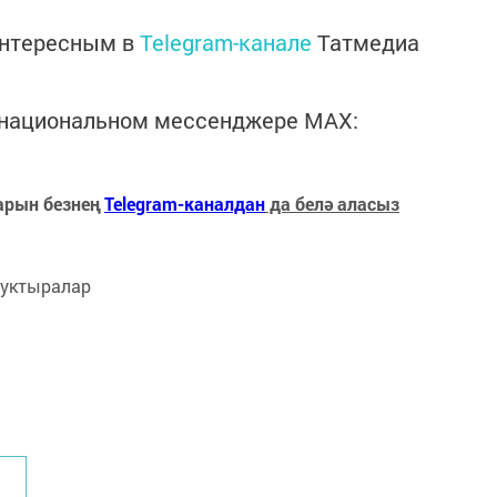
интересным в
Telegram-канале
Татмедиа
в национальном мессенджере MАХ:
арын безнең
Telegram-каналдан
да белә аласыз