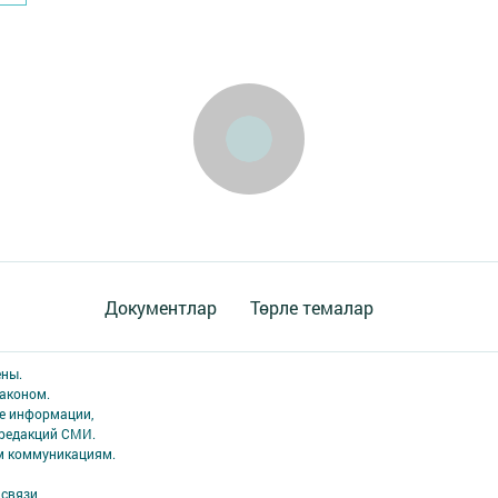
Документлар
Төрле темалар
ены.
аконом.
ме информации,
 редакций СМИ.
ым коммуникациям.
связи,