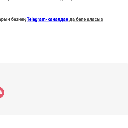
арын безнең
Telegram-каналдан
да белә аласыз