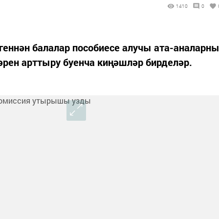
1410
0
геннән балалар пособиесе алучы ата-аналарн
рен арттыру буенча киңәшләр бирделәр.