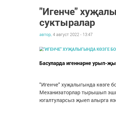
"Игенче" хуҗал
суктыралар
автор,
4 август 2022 - 13:47
Басуларда игеннәрне урып-җы
"Игенче" хуҗалыгында көзге б
Механизаторлар тырышып эшл
югалтуларсыз җыеп алырга яз