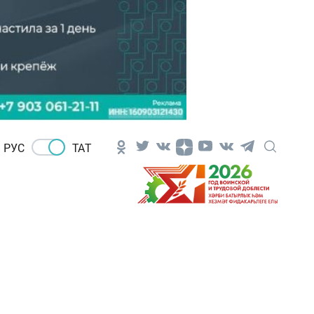
РУС
ТАТ