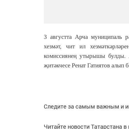
3 августта Арча муниципаль 
хезмәт, чит ил хезмәткәрләре
комиссиянең утырышы булды. 
җитәкчесе Ренат Гатиятов алып 
Следите за самым важным и 
Читайте новости Татарстана 