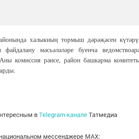
районында халыкның тормыш дәрәҗәсен күтәрү
н файдалану мәсьәләләре буенча ведомствоар
Аны комиссия рәисе, район башкарма комитет
барды.
интересным в
Telegram-канале
Татмедиа
в национальном мессенджере MАХ: