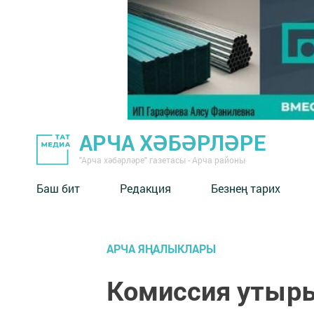
АРЧА ХӘБӘРЛӘРЕ
"Арча хәбәрләре" газетасы - Арча районы
Баш бит
Редакция
Безнең тарих
АРЧА ЯҢАЛЫКЛАРЫ
Комиссия утыр