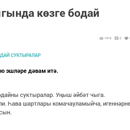
ыгында көзге бодай
1919
0
ю эшләре дәвам итә.
одайны суктыралар. Уңыш әйбәт чыга.
и. Һава шартлары комачауламыйча, игеннәрн
сын.