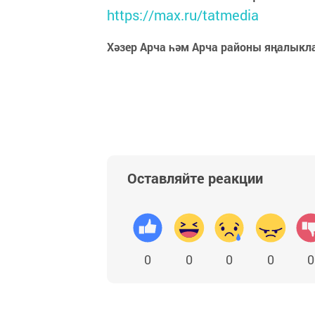
https://max.ru/tatmedia
Хәзер Арча һәм Арча районы яңалыкл
Оставляйте реакции
0
0
0
0
0