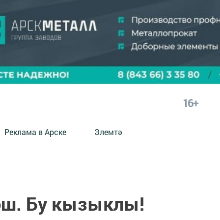
16+
Реклама в Арске
Элемтә
әш. Бу кызыклы!