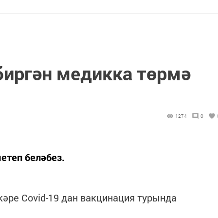
биргән медикка төрмә
1274
0
етеп беләбез.
әре Covid-19 дан вакцинация турында