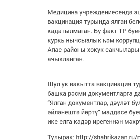
Медицина учреждениесендә эш
вакцинация турында ялган бел
кадатылмаган. Бу факт ТР бу
куркынычсызлык һәм коррупц
Апас районы хокук сакчылары
ачыкланган.
Шул ук вакытта вакцинация т
башка рәсми документларга да
“Ялган документлар, дәүләт бү
әйләнештә йөртү” маддәсе буе
ике елга кадәр ирегеннән мәх
Тулырак: http://shahrikazan.ru