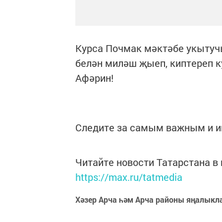
Курса Почмак мәктәбе укытучы
белән миләш җыеп, киптереп к
Афәрин!
Следите за самым важным и 
Читайте новости Татарстана 
https://max.ru/tatmedia
Хәзер Арча һәм Арча районы яңалыкл