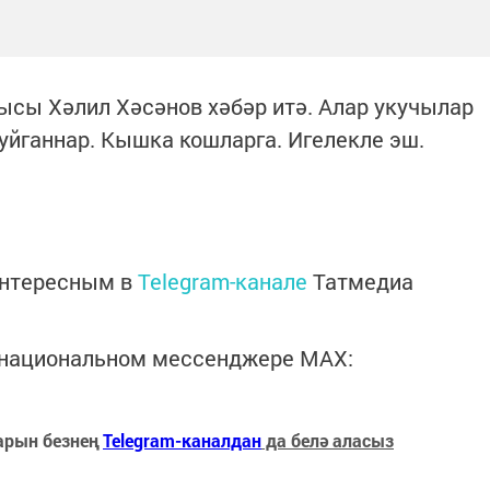
сы Хәлил Хәсәнов хәбәр итә. Алар укучылар
уйганнар. Кышка кошларга. Игелекле эш.
интересным в
Telegram-канале
Татмедиа
в национальном мессенджере MАХ:
арын безнең
Telegram-каналдан
да белә аласыз