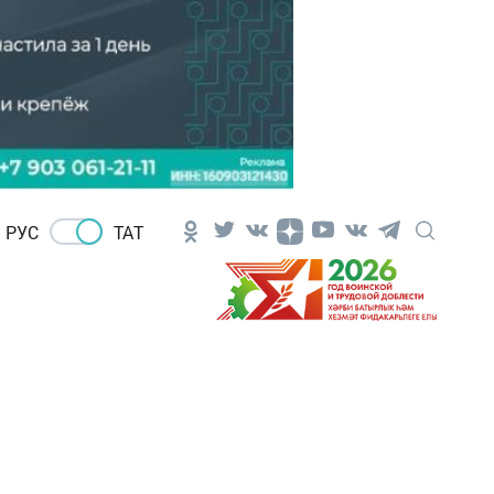
РУС
ТАТ