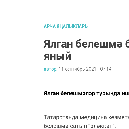
АРЧА ЯҢАЛЫКЛАРЫ
Ялган белешмә 
яный
автор,
11 сентябрь 2021 - 07:14
Ялган белешмәләр турында иш
Татарстанда медицина хезмәтк
белешмә сатып "эләккән".