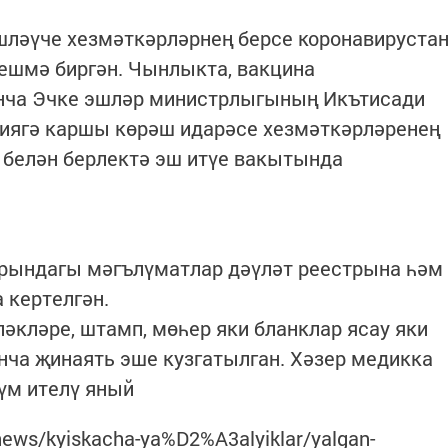
ләүче хезмәткәрләрнең берсе коронавируста
ешмә биргән. Чынлыкта, вакцина
енча Эчке эшләр министрлыгының Икътисади
иягә каршы көрәш идарәсе хезмәткәрләренең
 белән берлектә эш итүе вакытында
урындагы мәгълүматлар дәүләт реестрына һәм
 кертелгән.
ләкләре, штамп, мөһер яки бланклар ясау яки
нча җинаять эше кузгатылган. Хәзер медикка
рүм ителү яный
/news/kyiskacha-ya%D2%A3alyiklar/yalgan-