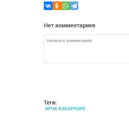
Нет комментариев
Теги:
АРЧА ХӘБӘРЛӘРЕ