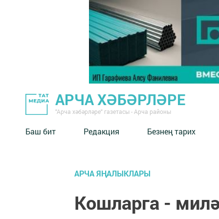
АРЧА ХӘБӘРЛӘРЕ
"Арча хәбәрләре" газетасы - Арча районы
Баш бит
Редакция
Безнең тарих
АРЧА ЯҢАЛЫКЛАРЫ
Кошларга - мил