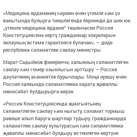
«Медицина ярдәменең һәркем өчен үтемле һәм үз
вакытында булырга тиешлегендә бернинди дә шик юк.
„үтемле медицина ярдәме“ төшенчәсен Россия
Конституциясенә кертү гражданнар хокукларын
яклауның өстәмә гарантиясе булачак», — диде
республика сәламәтлек саклау министры.
Марат Садыйков фикеренчә, халыкның сәламәтлеген
саклау һәм гомер озынлыгын арттыру — Россия
дәүләтенең әһәмиятле бурычлары. Моңа ирешү өчен
Россия халкында сәламәтлеккә карата җаваплы
мөнәсәбәт булдырырга кирәк.
«Россия Конституциясендә җәмгыятьнең
сәламәтлеген саклау һәм ныгыту, сәламәт тормыш
рәвеше алып баруга шартлар тудыру, гражданнарда
сәламәтлек саклау культурасын һәм сәламәтлеккә
җаваплы мөнәсәбәт булдыру өстенлеген кертүне