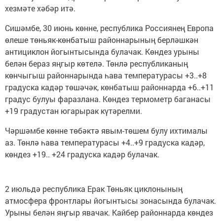
хезмәте хәбәр итә.
Сишәмбе, 30 июнь көнне, республика Россиянең Европа
өлеше төньяк-көнбатыш районнарының берләшкән
антициклон йогынтысында булачак. Көндез урыны
белән бераз яңгыр көтелә. Төнлә республиканың
көнчыгыш районнарында һава температурасы +3..+8
градуска кадәр төшәчәк, көнбатыш районнарда +6..+11
градус булуы фаразлана. Көндез термометр баганасы
+19 градустан югарырак күтәрелми.
Чәршәмбе көнне төбәктә явым-төшем булу ихтималы
аз. Төнлә һава температурасы +4..+9 градуска кадәр,
көндез +19.. +24 градуска кадәр булачак.
2 июльдә республика Ерак Төньяк циклонының
атмосфера фронтлары йогынтысы зонасында булачак.
Урыны белән яңгыр явачак. Кайбер районнарда көндез