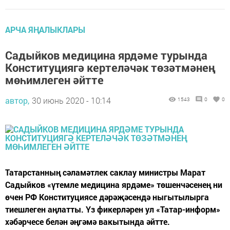
АРЧА ЯҢАЛЫКЛАРЫ
Садыйков медицина ярдәме турында
Конституциягә кертеләчәк төзәтмәнең
мөһимлеген әйтте
автор,
30 июнь 2020 - 10:14
1543
0
0
Татарстанның сәламәтлек саклау министры Марат
Садыйков «үтемле медицина ярдәме» төшенчәсенең ни
өчен РФ Конституциясе дәрәҗәсендә ныгытылырга
тиешлеген аңлатты. Үз фикерләрен ул «Татар-информ»
хәбәрчесе белән әңгәмә вакытында әйтте.