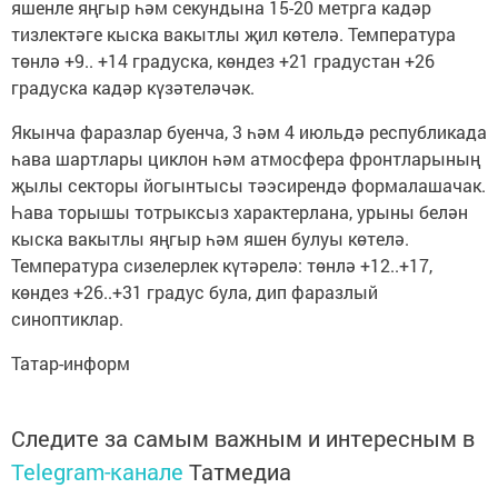
яшенле яңгыр һәм секундына 15-20 метрга кадәр
тизлектәге кыска вакытлы җил көтелә. Температура
төнлә +9.. +14 градуска, көндез +21 градустан +26
градуска кадәр күзәтеләчәк.
Якынча фаразлар буенча, 3 һәм 4 июльдә республикада
һава шартлары циклон һәм атмосфера фронтларының
җылы секторы йогынтысы тәэсирендә формалашачак.
Һава торышы тотрыксыз характерлана, урыны белән
кыска вакытлы яңгыр һәм яшен булуы көтелә.
Температура сизелерлек күтәрелә: төнлә +12..+17,
көндез +26..+31 градус була, дип фаразлый
синоптиклар.
Татар-информ
Следите за самым важным и интересным в
Telegram-канале
Татмедиа