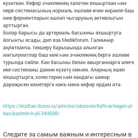
күзәткән. Кефир эчәклекнең халәтен яхшырткан һәм
нерв системасының нормаль эшләве өчен кирәкле баш
мие ферментларын эшләп чыгаруның активлыгын
арттырган.
Болар барысы да артериаль басымны яхшыртуга
йогынты ясады, дип яза Medikforum. Галимнәр
аңлатканча, тикшерү барышында алынган
мәгълүматлар баш мие һәм эчәклекнең бергә эшләве
турында сөйли. Кан басымы белән авырганнарга әлеге
ике системаны даими күзәтү мөһим. Аларның эшен
яхшыртырга, холестерин һәм кандагы шикәр
дәрәҗәсен киметергә нәкъ менә кефир ярдәм итә.
https://kiziltan.rbsmi.ru/articles/zdorovie/Kefir-echegez-ul-
kan-basimin-k-yli-344608/
Следите за самым важным и интересным в