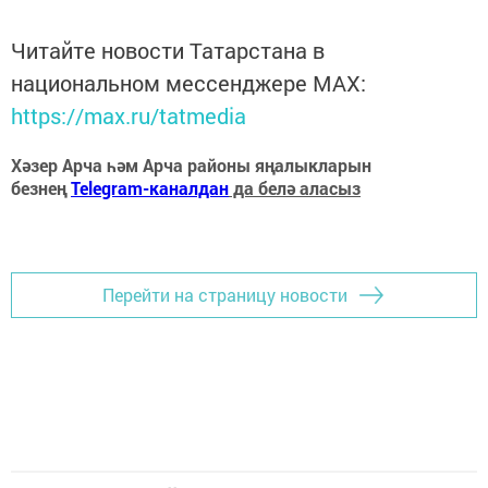
Читайте новости Татарстана в
национальном мессенджере MАХ:
https://max.ru/tatmedia
Хәзер Арча һәм Арча районы яңалыкларын
безнең
Telegram-каналдан
да белә аласыз
Перейти на страницу новости