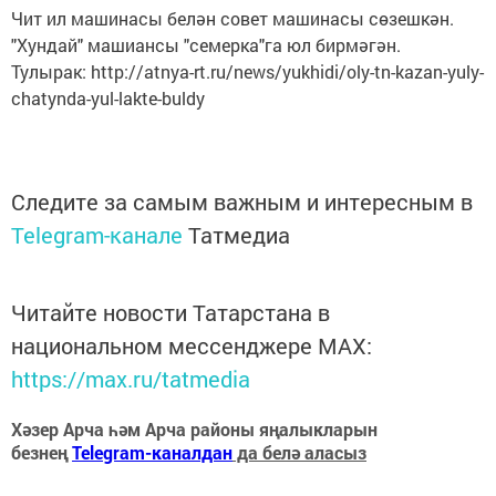
Чит ил машинасы белән совет машинасы сөзешкән.
"Хундай" машиансы "семерка"га юл бирмәгән.
Тулырак: http://atnya-rt.ru/news/yukhidi/oly-tn-kazan-yuly-
chatynda-yul-lakte-buldy
Следите за самым важным и интересным в
Telegram-канале
Татмедиа
Читайте новости Татарстана в
национальном мессенджере MАХ:
https://max.ru/tatmedia
Хәзер Арча һәм Арча районы яңалыкларын
безнең
Telegram-каналдан
да белә аласыз