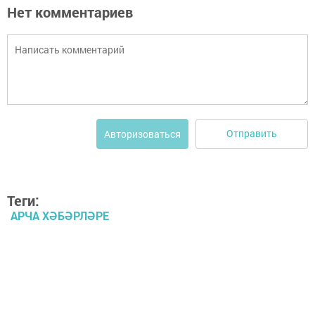
Нет комментариев
Отправить
Авторизоваться
Теги:
АРЧА ХӘБӘРЛӘРЕ