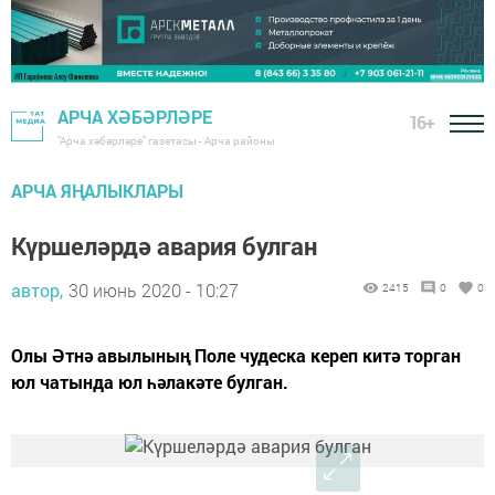
АРЧА ХӘБӘРЛӘРЕ
16+
"Арча хәбәрләре" газетасы - Арча районы
АРЧА ЯҢАЛЫКЛАРЫ
Күршеләрдә авария булган
автор,
30 июнь 2020 - 10:27
2415
0
0
Олы Әтнә авылының Поле чудеска кереп китә торган
юл чатында юл һәлакәте булган.