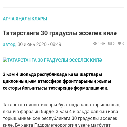
АРЧА ЯҢАЛЫКЛАРЫ
Татарстанга 30 градуслы эсселек килә
автор,
30 июнь 2020 - 08:49
1499
0
0
3 һәм 4 июльдә республикада һава шартлары
циклонның һәм атмосфера фронтларының җылы
секторы йогынтысы тәэсирендә формалашачак.
Татарстан синоптиклары бу атнада һава торышының
якынча фаразын бирде. 3 һәм 4 июльдә салкын һава
торышыннан соң республикага 30 градуслы эсселек
килә. Бу хакта Гидрометеорология үзәге матбугат