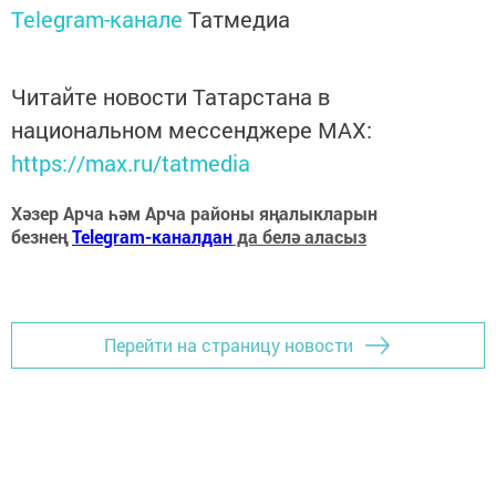
Telegram-канале
Татмедиа
Читайте новости Татарстана в
национальном мессенджере MАХ:
https://max.ru/tatmedia
Хәзер Арча һәм Арча районы яңалыкларын
безнең
Telegram-каналдан
да белә аласыз
Перейти на страницу новости