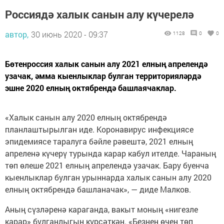
Россиядә халык санын алу күчерелә
автор,
30 июнь 2020 - 09:37
1128
0
0
Бөтенроссия халык санын алу 2021 елның апрелендә
узачак, әмма кыенлыклар булган территорияләрдә
эшне 2020 елның октябрендә башлаячаклар.
«Халык санын алу 2020 елның октябрендә
планлаштырылган иде. Коронавирус инфекциясе
эпидемиясе таралуга бәйле рәвештә, 2021 елның
апреленә күчерү турында карар кабул ителде. Чараның
төп өлеше 2021 елның апрелендә узачак. Бару буенча
кыенлыклар булган урыннарда халык санын алу 2020
елның октябрендә башланачак», — диде Малков.
Аның сүзләренә караганда, вакыт моның «нигезле
карар» булганлыгын күрсәткән. «Безнең өчен төп