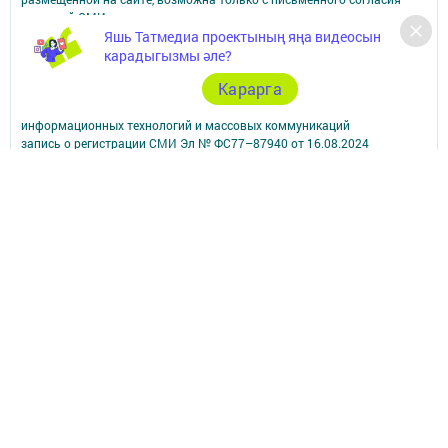
редакций СМИ.
Яшь Татмедиа проектының яңа видеосын
При поддержке Республиканского агентства по печати и массовым
коммуникациям.
карадыгызмы әле?
Наименование СМИ: Арча хәбәрләре (Арский вестник)
Карарга
СМИ зарегистрировано Федеральной службой по надзору в сфере
связи,
информационных технологий и массовых коммуникаций
запись о регистрации СМИ Эл № ФС77–87940 от 16.08.2024
ФИО главного редактора: Насибуллин Исрафил Рахматуллович
Адрес редакции: 422000, Российская Федерация, Республика
Татарстан, Арский муниципальный район, г. Арск, ул. Банковская, д.
2а
Адрес учредителя: 420066, Россия, Республика Татарстан, Г.Казань,
ул.Декабристов, д.2
Телефон редакции: 8(84366) 3-10-58, 89179076963.
Электронная почта: arskij-vestnik@tatmedia.com
Учредитель СМИ: АО «ТАТМЕДИА»
Антикоррупционная политика
АО «ТАТМЕДИА» использует «cookie»
для персонализации сервисов и
удобства пользователей сайтом.
Использование «cookie» можно отменить в настройках браузера.
Политика конфиденциальности