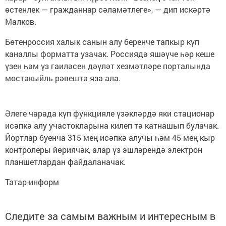
өстенлек — гражданнар сәламәтлеге», — дип искәртә
Малков.
Бөтенроссия халык санын алу беренче тапкыр күп
каналлы форматта узачак. Россиядә яшәүче һәр кеше
үзен һәм үз гаиләсен дәүләт хезмәтләре порталында
мөстәкыйль рәвештә яза ала.
Әлеге чарада күп функцияле үзәкләрдә яки стационар
исәпкә алу участокларына килеп тә катнашып булачак.
Йортлар буенча 315 мең исәпкә алучы һәм 45 мең кыр
контролеры йөриячәк, алар үз эшләрендә электрон
планшетлардан файдаланачак.
Татар-информ
Следите за самым важным и интересным в