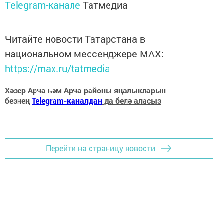
Telegram-канале
Татмедиа
Читайте новости Татарстана в
национальном мессенджере MАХ:
https://max.ru/tatmedia
Хәзер Арча һәм Арча районы яңалыкларын
безнең
Telegram-каналдан
да белә аласыз
Перейти на страницу новости