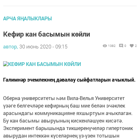
АРЧА ЯҢАЛЫКЛАРЫ
Кефир кан басымын көйли
автор,
30 июнь 2020 - 09:15
1382
0
2
Галимнәр эчемлекнең дәвалау сыйфатларын ачыклый.
Оберна университеты һәм Вила-Велья Университет
үзәге белгечләре кефирның баш мие белән эчәклек
арасындагы коммуникацияне яхшыртуын ачыклаган.
Бу кан басымы авыруының кискенләшүен кисәтә.
Эксперимент барышында тикшеренүчеләр гипертоник
авырудан интеккән күселәрнең үз-үзен тотышын