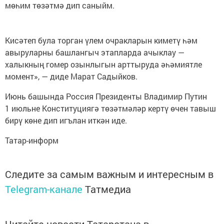
мөһим төзәтмә дип саныйм.
Кисәтеп була торган үлем очракларын киметү һәм
авыруларны башлангыч этапларда ачыклау —
халыкның гомер озынлыгын арттыруда әһәмиятле
момент», — диде Марат Садыйков.
Июнь башында Россия Президенты Владимир Путин
1 июльне Конституциягә төзәтмәләр кертү өчен тавыш
бирү көне дип игълан иткән иде.
Татар-информ
Следите за самым важным и интересным в
Telegram-канале
Татмедиа
Читайте новости Татарстана в