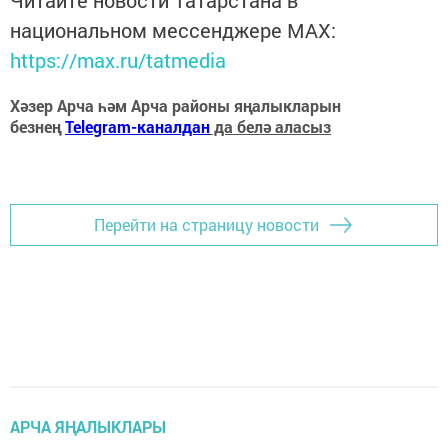
национальном мессенджере MАХ:
https://max.ru/tatmedia
Хәзер Арча һәм Арча районы яңалыкларын
безнең
Telegram-каналдан
да белә аласыз
Перейти на страницу новости
АРЧА ЯҢАЛЫКЛАРЫ