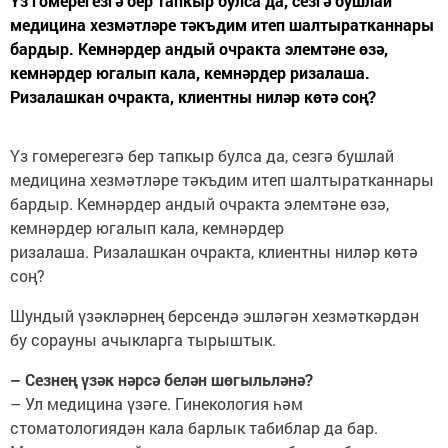
Үз гомерегезгә бер тапкыр булса да, сезгә бушлай
медицина хезмәтләре тәкъдим итеп шалтыратканнары
бардыр. Кемнәрдер андый очракта элемтәне өзә,
кемнәрдер югалып кала, кемнәрдер ризалаша.
Ризалашкан очракта, клиентны ниләр көтә соң?
Үз гомерегезгә бер тапкыр булса да, сезгә бушлай
медицина хезмәтләре тәкъдим итеп шалтыратканнары
бардыр. Кемнәрдер андый очракта элемтәне өзә,
кемнәрдер югалып кала, кемнәрдер
ризалаша. Ризалашкан очракта, клиентны ниләр көтә
соң?
Шундый үзәкләрнең берсендә эшләгән хезмәткәрдән
бу сорауны ачыкларга тырыштык.
– Сезнең үзәк нәрсә белән шөгыльләнә?
– Ул медицина үзәге. Гинекология һәм
стоматологиядән кала барлык табиблар да бар.