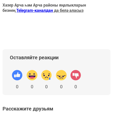
Хәзер Арча һәм Арча районы яңалыкларын
безнең
Telegram-каналдан
да белә аласыз
Оставляйте реакции
0
0
0
0
0
Расскажите друзьям