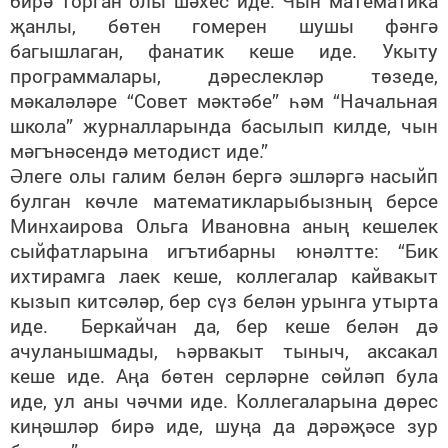
бирә торган олы шәхес иде. Чын математика
җанлы, бөтен гомерен шушы фәнгә
багышлаган, фанатик кеше иде. Укыту
программалары, дәреслекләр төзеде,
мәкаләләре “Совет мәктәбе” һәм “Начальная
школа” журналларында басылып килде, чын
мәгънәсендә методист иде.”
Әлеге олы галим белән бергә эшләргә насыйп
булган көчле математикларыбызның берсе
Минхаирова Ольга Ивановна аның кешелек
сыйфатларына игътибарны юнәлтте: “Бик
ихтирамга лаек кеше, коллегалар кайвакыт
кызып китсәләр, бер сүз белән урынга утырта
иде. Беркайчан да, бер кеше белән дә
ачуланышмады, һәрвакыт тыныч, аксакал
кеше иде. Аңа бөтен серләрне сөйләп була
иде, ул аны чәчми иде. Коллегаларына дөрес
киңәшләр бирә иде, шуңа да дәрәҗәсе зур