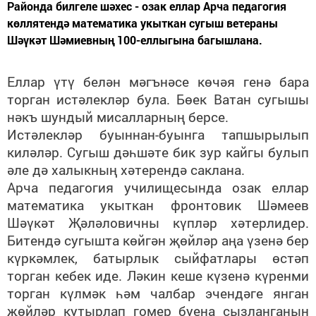
Районда билгеле шәхес - озак еллар Арча педагогия
көллятендә математика укыткан сугыш ветераны
Шәүкәт Шәмиевның 100-еллыгына багышлана.
Еллар үтү белән мәгънәсе көчәя генә бара
торган истәлекләр була. Бөек Ватан сугышы
нәкъ шундый мисалларның берсе.
Истәлекләр буыннан-буынга тапшырылып
киләләр. Сугыш дәһшәте бик зур кайгы булып
әле дә халыкның хәтерендә саклана.
Арча педагогия училищесында озак еллар
математика укыткан фронтовик Шәмеев
Шәүкәт Җәләловичны күпләр хәтерлидер.
Битендә сугышта көйгән җөйләр аңа үзенә бер
күркәмлек, батырлык сыйфатлары өстәп
торган кебек иде. Ләкин кеше күзенә күренми
торган күлмәк һәм чалбар эчендәге янган
җөйләр кутырлап гомер буена сызланганын