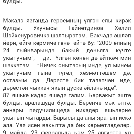
булды.”
Мәкалә язганда героемның үлгән елы кирәк
булды. Укучысы Гайнетдинов Хәлил
Шәйхенуровичка шалтыратам. Бакчада эшләп
йөри, өйгә кермичә генә әйтә бу: “2009 елның
24 гыйнварында бакый дөньяга күчте
укытучым”, – ди. Үлгән көнен дә әйткәч мин
шаккатам. “Ничек онытасың инде, ул минем
укытучым гына түгел, хезмәттәшем дә,
остазым да. Дәрестә бик таләпчән иде,
дәрестән чыккач якын дуска әйләнә иде”.
87 яшькә кадәр яшәде галим. Һәрвакыт эштә
булды, аралашуда булды. Беренче мәктәптә,
аннары педучилищеда никадәр яшьләрне
укытып чыгарды. Барысы да аны яратып искә
ала. Үзе исән вакытта да бик хөрмәтләделәр.
9 майда, 23 февральдә һәм 25 августта ул