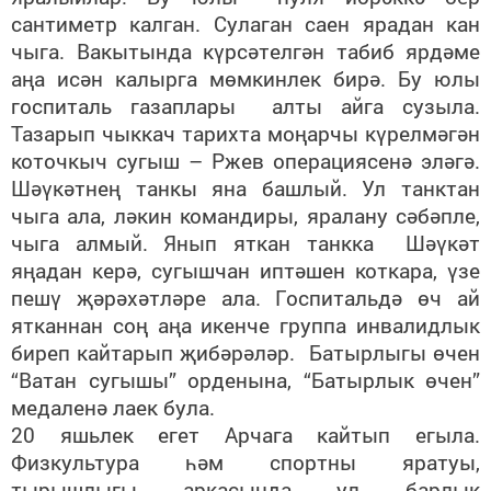
сантиметр калган. Сулаган саен ярадан кан
чыга. Вакытында күрсәтелгән табиб ярдәме
аңа исән калырга мөмкинлек бирә. Бу юлы
госпиталь газаплары алты айга сузыла.
Тазарып чыккач тарихта моңарчы күрелмәгән
коточкыч сугыш – Ржев операциясенә эләгә.
Шәүкәтнең танкы яна башлый. Ул танктан
чыга ала, ләкин командиры, яралану сәбәпле,
чыга алмый. Янып яткан танкка Шәүкәт
яңадан керә, сугышчан иптәшен коткара, үзе
пешү җәрәхәтләре ала. Госпитальдә өч ай
ятканнан соң аңа икенче группа инвалидлык
биреп кайтарып җибәрәләр. Батырлыгы өчен
“Ватан сугышы” орденына, “Батырлык өчен”
медаленә лаек була.
20 яшьлек егет Арчага кайтып егыла.
Физкультура һәм спортны яратуы,
тырышлыгы аркасында ул барлык