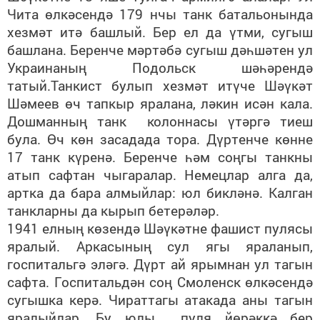
Чита өлкәсендә 179 нчы танк батальонында
хезмәт итә башлый. Бер ел да үтми, сугыш
башлана. Беренче мәртәбә сугыш дәһшәтен ул
Украинаның Подольск шәһәрендә
татый.Танкист булып хезмәт итүче Шәүкәт
Шәмеев өч тапкыр яралана, ләкин исән кала.
Дошманның танк колоннасы үтәргә тиеш
була. Өч көн засадада тора. Дүртенче көнне
17 танк күренә. Беренче һәм соңгы танкны
атып сафтан чыгаралар. Немецлар алга да,
артка да бара алмыйлар: юл бикләнә. Калган
танкларны да кырып бетерәләр.
1941 елның көзендә Шәүкәтне фашист пулясы
яралый. Аркасының сул ягы яраланып,
госпитальгә эләгә. Дүрт ай ярымнан ул тагын
сафта. Госпитальдән соң Смоленск өлкәсендә
сугышка керә. Чираттагы атакада аны тагын
яралыйлар. Бу юлы пуля йөрәккә бер