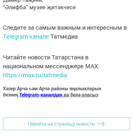
“Әлифба” музее җитәкчесе
Следите за самым важным и интересным в
Telegram-канале
Татмедиа
Читайте новости Татарстана в
национальном мессенджере MАХ:
https://max.ru/tatmedia
Хәзер Арча һәм Арча районы яңалыкларын
безнең
Telegram-каналдан
да белә аласыз
Перейти на страницу новости