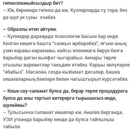
гипнозламыйсыздыр бит?
– Юк, бернинди гипноз да юк. Куллерларда су тора, без
дә шул ук суны эчәбез.
– Образлы итеп әйтүем.
– Күпмедер дәрәҗәдә психологик басым бар инде.
Килгән кешегә башта “салкын җибәрәбез”, ягъни аның
үзен каравы-карамавы, кайсы клиникага йөрүе безгә
барыбер дигән кыяфәт чыгарабыз. Аннары төрле
отышлы вариантлар тәкъдим итәбез. Каршы килүләрне
“ябабыз”. Мәсәлән, сездә кыйммәт дисәләр, башка
оешмаларның бәяләре белән чагыштырып күрсәтәбез.
– Кеше сау-сәламәт булса да, берәр төрле процедурага
булса да аны тартып китерергә тырышасыз инде,
шулаймы?
– Тулысынча сәламәт кешеләр юк. Анализ биргәндә,
УЗИ үткәндә барыбер нинди дә булса тайпылыш
табыла.