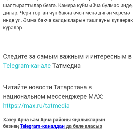
шалтыраттылар безгә. Камера куймыйча булмас инде,
диләр. Чери торган чүп бакча өчен менә дигән черемә
инде ул. Әмма бакча калдыкларын ташлауны кулаерак
күрәләр.
Следите за самым важным и интересным в
Telegram-канале
Татмедиа
Читайте новости Татарстана в
национальном мессенджере MАХ:
https://max.ru/tatmedia
Хәзер Арча һәм Арча районы яңалыкларын
безнең
Telegram-каналдан
да белә аласыз