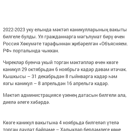
2022-2023 уку елында мәктәп каникулларының вакыты
билгеле булды. Ул гражданнарга мәгълүмат бирү өчен
Россия Хөкүмәте тарафыннан җибәрелгән «Объясняем.
РФ» порталында чыккан.
Чирекләр буенча укый торган мәктәпләр өчен көзге
каникул 29 октябрьдән 6 ноябрьгә кадәр дәвам итәчәк.
Кышкысы – 31 декабрьдән 8 гыйнварга кадәр һәм
язгы каникул – 8 апрельдән 16 апрельгә кадәр.
Мәктәп администрациясе үзенең датасын билгели ала,
диелә әлеге хәбәрдә.
Көзге каникул вакытына 4 ноябрьдә билгеләп үтелә
торган дәүләт бәйрәме – Халыклар бердәмлеге көне