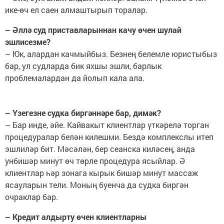
ике-өч ел саен алмаштырып торалар.
– Әллә суд приставларыннан качу өчен шулай
эшлисезме?
– Юк, алардан качмыйбыз. Безнең белемле юристыбыз
бар, ул судларда бик яхшы эшли, барлык
проблемалардан да йолып кала ала.
– Үзегезне судка биргәннәре бар, димәк?
– Бар инде, әйе. Кайвакыт клиентлар үткәрелә торган
процедуралар белән килешми. Бездә комплекслы итеп
эшлиләр бит. Мәсәлән, бер сеанска киләсең, анда
унбишәр минут өч төрле процедура ясыйлар. Ә
клиентлар һәр зонага кырык бишәр минут массаж
ясауларын тели. Моның буенча да судка биргән
очраклар бар.
– Кредит алдырту өчен клиентларны