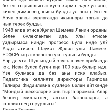
бөтен тырышлыгын куеп хөрмәтләде ул аны,
килен димәссең, кызы булды ул аның. Бөтен
Арча халкы зурлаганда якыннары тагын да
нык терәк булды.
1948 елда әтисе Җәләл Шәмеев Ленин ордены
белән бүләкләнгән иде. Улы әтисен
уздырмаса нинди прогресс була инде ул?
Узды әтисен. Шәүкәт Җәләл улы Шәмеев
РСФСРның атказанган укытучысы булды.
Бар да үтә. Шушындый олугъ шәхес арабызда
юк. Исән булса бүген аңа 100 яшь булыр иде.
Үзе булмаса да без аны искә алабыз.
Педагогика көллияте директоры Гарипова
Гөлнара Фидаилевна сүзләре белән әйткәндә
“Мондый шәхесләрне онытырга ярамый. Алар
безнең милләтнең алтын баганалары, ә
көллиятнең горурлыгы”.
Дамир Таҗиев,