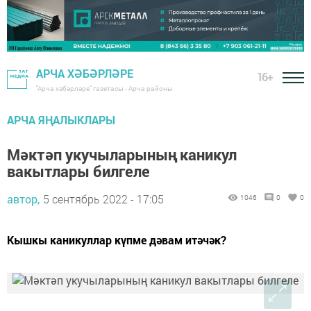
АРЧА ХӘБӘРЛӘРЕ
16+
"Арча хәбәрләре" газетасы - Арча районы
АРЧА ЯҢАЛЫКЛАРЫ
Мәктәп укучыларының каникул
вакытлары билгеле
автор,
5 сентябрь 2022 - 17:05
1046
0
0
Кышкы каникуллар күпме дәвам итәчәк?