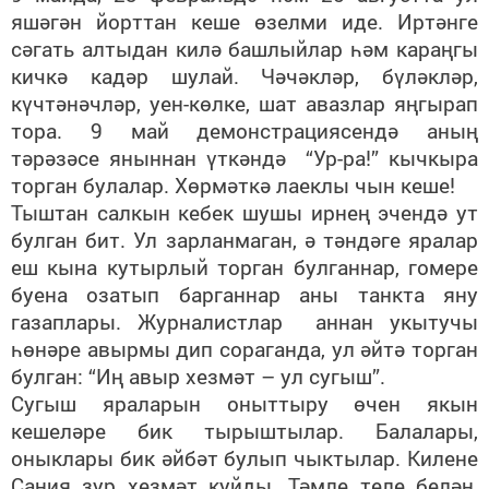
яшәгән йорттан кеше өзелми иде. Иртәнге
сәгать алтыдан килә башлыйлар һәм караңгы
кичкә кадәр шулай. Чәчәкләр, бүләкләр,
күчтәнәчләр, уен-көлке, шат авазлар яңгырап
тора. 9 май демонстрациясендә аның
тәрәзәсе яныннан үткәндә “Ур-ра!” кычкыра
торган булалар. Хөрмәткә лаеклы чын кеше!
Тыштан салкын кебек шушы ирнең эчендә ут
булган бит. Ул зарланмаган, ә тәндәге яралар
еш кына кутырлый торган булганнар, гомере
буена озатып барганнар аны танкта яну
газаплары. Журналистлар аннан укытучы
һөнәре авырмы дип сораганда, ул әйтә торган
булган: “Иң авыр хезмәт – ул сугыш”.
Сугыш яраларын оныттыру өчен якын
кешеләре бик тырыштылар. Балалары,
оныклары бик әйбәт булып чыктылар. Килене
Сания зур хезмәт куйды. Тәмле теле белән,