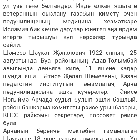
ул үзе генә белгәндер. Инде өлкән яшьтәге
ветеранның сызлану газабын киметү өчен
педучилищеның медицина хезмәткәре
Исламия бик көчле дарулар юнәтеп аңа ярдәм
итәргә тырышуы күп нәрсәләр турында
сөйли.
Шәмеев Шәүкәт Җәләлович 1922 елның 25
августында Буа районының Адав-Толымбай
авылында дөньяга килә, 11 яшенә кадәр
шунда яши. Әтисе Җәләл Шәмеевны, Казан
педагогия институтын тәмамлагач, Арча
педучилищесына эшкә күчерәләр. Әнисе
Нәгыймә Арчада судья булып эшли башлый,
район башкарма комитеты рәисе урынбасары,
КПСС райкомы секретаре, поссовет рәисе
була.
Арчаның беренче мәктәбен тәмамлаган
Шәүкәтне 18 яше тулгач армиягә алалар. Ул