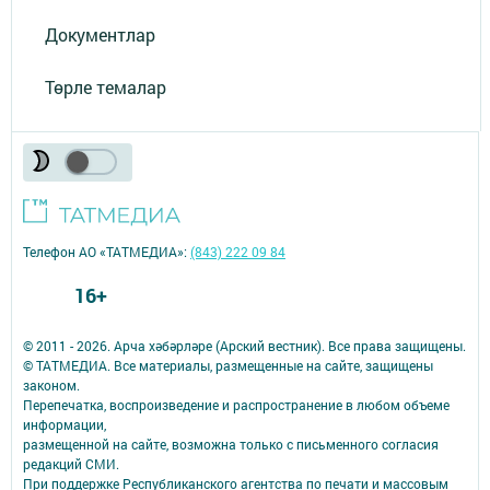
Документлар
Төрле темалар
Телефон АО «ТАТМЕДИА»:
(843) 222 09 84
16+
© 2011 - 2026. Арча хәбәрләре (Арский вестник). Все права защищены.
© ТАТМЕДИА. Все материалы, размещенные на сайте, защищены
законом.
Перепечатка, воспроизведение и распространение в любом объеме
информации,
размещенной на сайте, возможна только с письменного согласия
редакций СМИ.
При поддержке Республиканского агентства по печати и массовым