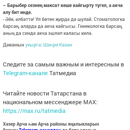
– Барыбер сезнең максат кеше кайгырту түгел, ә акча
алу бит инде.
- Әйе, әлбәттә! Ул бөтен җирдә дә шулай. Стоматологка
барсаң, аларда да акча кайгысы. Гинекологка барсаң,
аның да синдә акча эшләп каласы килә.
Дәвамын
укырга
:
Шәһри Казан
Следите за самым важным и интересным в
Telegram-канале
Татмедиа
Читайте новости Татарстана в
национальном мессенджере MАХ:
https://max.ru/tatmedia
Хәзер Арча һәм Арча районы яңалыкларын
безнең
Telegram-каналдан
да белә аласыз