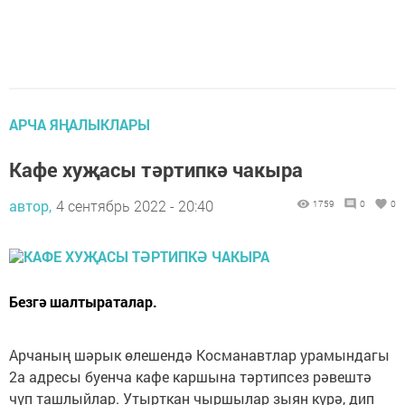
АРЧА ЯҢАЛЫКЛАРЫ
Кафе хуҗасы тәртипкә чакыра
автор,
4 сентябрь 2022 - 20:40
1759
0
0
Безгә шалтыраталар.
Арчаның шәрык өлешендә Косманавтлар урамындагы
2а адресы буенча кафе каршына тәртипсез рәвештә
чүп ташлыйлар. Утырткан чыршылар зыян күрә, дип