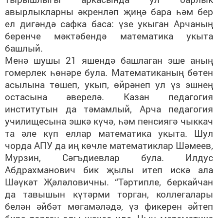
авырлыкларны әкренләп җиңә бара һәм бер
ел дигәндә сафка баса: үзе укыган Арчаның
беренче мәктәбендә математика укыта
башлый.
Менә шушы 21 яшендә башлаган эше аның
гомерлек һөнәре була. Математиканың бөтен
асылына төшеп, укып, өйрәнеп ул үз эшнең
остасына әверелә. Казан педагогия
институтын да тәмамлый, Арча педагогия
училищесына эшкә күчә, һәм пенсиягә чыккач
та әле күп еллар математика укыта. Шул
чорда АПУ да иң көчле математиклар Шәмеев,
Мурзин, Сәгъдиевлар була. Илдус
Абдрахманович бик җылы итеп искә ала
Шәүкәт Җәләловичны. “Тәртипле, беркайчан
да тавышын күтәрми торган, коллегалары
белән әйбәт мөгамәләдә, үз фикерен әйтеп