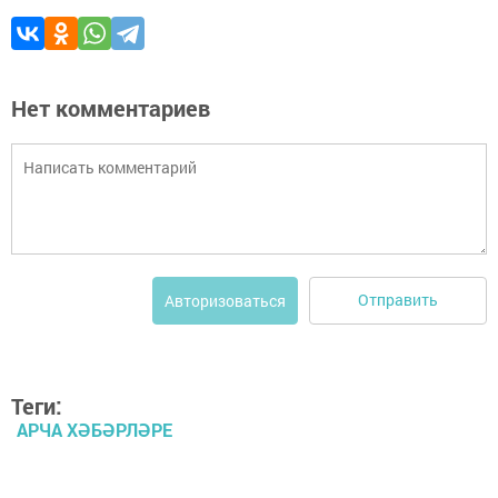
Нет комментариев
Отправить
Авторизоваться
Теги:
АРЧА ХӘБӘРЛӘРЕ