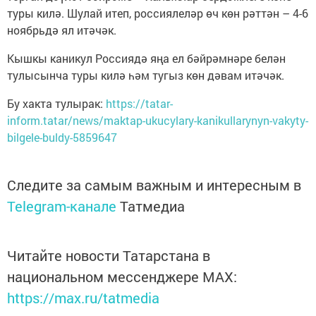
туры килә. Шулай итеп, россиялеләр өч көн рәттән – 4-6
ноябрьдә ял итәчәк.
Кышкы каникул Россиядә яңа ел бәйрәмнәре белән
тулысынча туры килә һәм тугыз көн дәвам итәчәк.
Бу хакта тулырак:
https://tatar-
inform.tatar/news/maktap-ukucylary-kanikullarynyn-vakyty-
bilgele-buldy-5859647
Следите за самым важным и интересным в
Telegram-канале
Татмедиа
Читайте новости Татарстана в
национальном мессенджере MАХ:
https://max.ru/tatmedia