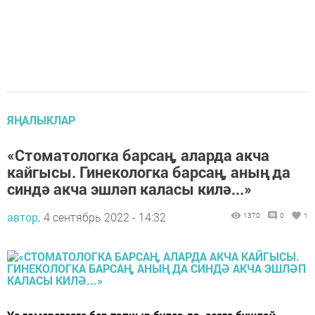
ЯҢАЛЫКЛАР
«Стоматологка барсаң, аларда акча
кайгысы. Гинекологка барсаң, аның да
синдә акча эшләп каласы килә...»
автор,
4 сентябрь 2022 - 14:32
1370
0
1