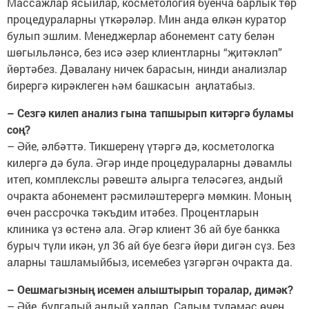
Массажлар ясыйлар, косметология буенча барлык төр
процедураларны үткәрәләр. Мин анда өлкән куратор
булып эшлим. Менеджерлар абонемент сату белән
шөгыльләнсә, без исә әзер клиентларны “җитәкләп”
йөртәбез. Дәвалану ничек барасын, нинди анализлар
бирергә кирәклеген һәм башкасын аңлатабыз.
– Сезгә килеп анализ гына тапшырып китәргә буламы
соң?
– Әйе, әлбәттә. Тикшеренү үтәргә дә, косметологка
килергә дә була. Әгәр инде процедураларны дәвамлы
итеп, комплекслы рәвештә алырга теләсәгез, андый
очракта абонемент рәсмиләштерергә мөмкин. Моның
өчен рассрочка тәкъдим итәбез. Процентларын
клиника үз өстенә ала. Әгәр клиент 36 ай буе банкка
бурыч түли икән, ул 36 ай буе безгә йөри дигән сүз. Без
аларны ташламыйбыз, исемебез үзгәргән очракта да.
– Оешмагызның исемен алыштырып торалар, димәк?
– Әйе, булгалый андый хәлләр. Салым түләмәс өчен