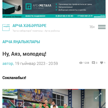
АРЧА ХӘБӘРЛӘРЕ
16+
"Арча хәбәрләре" газетасы - Арча районы
АРЧА ЯҢАЛЫКЛАРЫ
Ну, Аяз, молодец!
автор,
19 гыйнвар 2023 - 20:59
1208
0
1
Сокланабыз!