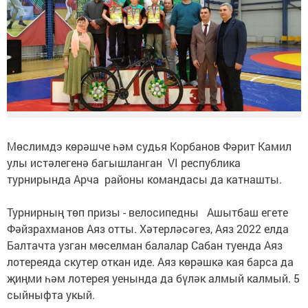
Мөслимдэ көрәшче һәм судья Корбанов Фәрит Камил
улы истәлегенә багышланган VI республика
турнирында Арча районы командасы да катнашты.
Турнирның төп призы - велосипедны Ашытбаш егете
Фәйзрахманов Аяз отты. Хәтерләсәгез, Аяз 2022 елда
Балтачта узган мөселман балалар Сабан туенда Аяз
лотереяда скутер откан иде. Аяз көрәшкә кая барса да
җиңми һәм лотерея уенында да бүләк алмый калмый. 5
сыйныфта укый.