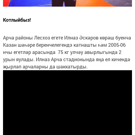
Котлыйбыз!
Арча районы Лесхоз егете Илназ Әскәров көрәш буенча
Казан шәһәре беренчелегендэ катнашты һәм 2005-06
нчы егетләр арасында 75 кг улчәу авырлыгында 2
урын яулады. Илназ Арча стадионында яңа ел кичендә
җырлап арчаларны да шаккатырды.