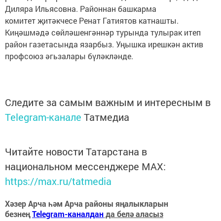
Диляра Ильясовна. Районнан башкарма
комитет җитәкчесе Ренат Гатиятов катнашты.
Киңәшмәдә сөйләшенгәннәр турында тулырак итеп
район газетасында язарбыз. Уңышка ирешкән актив
профсоюз әгьзалары бүләкләнде.
Следите за самым важным и интересным в
Telegram-канале
Татмедиа
Читайте новости Татарстана в
национальном мессенджере MАХ:
https://max.ru/tatmedia
Хәзер Арча һәм Арча районы яңалыкларын
безнең
Telegram-каналдан
да белә аласыз