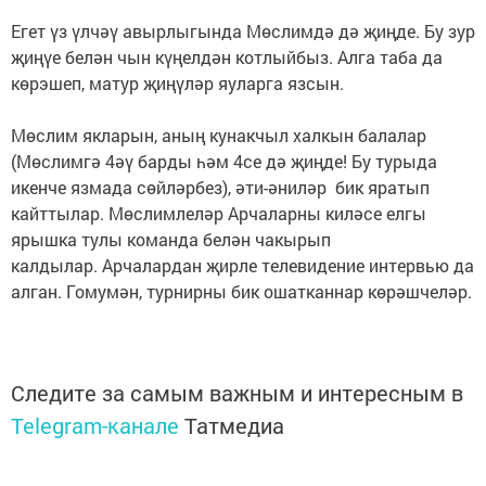
Егет үз үлчәү авырлыгында Мөслимдә дә җиңде. Бу зур
җиңүе белән чын күңелдән котлыйбыз. Алга таба да
көрэшеп, матур җиңүләр яуларга язсын.
Мөслим якларын, аның кунакчыл халкын балалар
(Мөслимгә 4әү барды һәм 4се дә җиңде! Бу турыда
икенче язмада сөйләрбез), әти-әниләр бик яратып
кайттылар. Мөслимлеләр Арчаларны киләсе елгы
ярышка тулы команда белән чакырып
калдылар. Арчалардан җирле телевидение интервью да
алган. Гомумән, турнирны бик ошатканнар көрәшчеләр.
Следите за самым важным и интересным в
Telegram-канале
Татмедиа