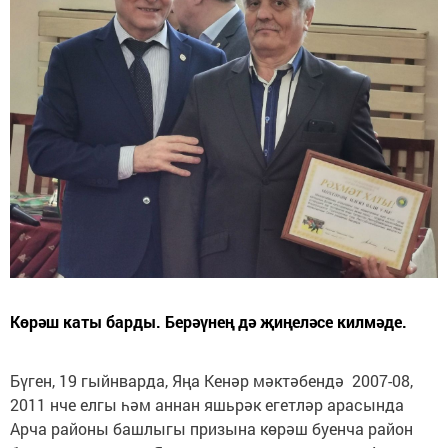
Көрәш каты барды. Берәүнең дә җиңеләсе килмәде.
Бүген, 19 гыйнварда, Яңа Кенәр мәктәбендә 2007-08,
2011 нче елгы һәм аннан яшьрәк егетләр арасында
Арча районы башлыгы призына көрәш буенча район