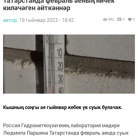
Татарстанда февраль аеның ничек
киләчәген әйткәннәр
автор,
19 гыйнвар 2023 - 18:42
882
0
0
Кышның соңгы ае гыйнвар кебек үк суык булачак.
Россия Гидрометеоүзәгенең лаборатория мөдире
Людмила Паршина Татарстанда февраль аенда суык