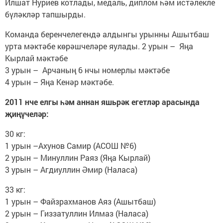
Илшат Нуриев котлады, медаль, диплом һәм истәлекле
бүләкләр тапшырды.
Команда беренчелегендә алдынгы урынны Ашытбаш
урта мәктәбе көрәшчеләре яулады. 2 урын – Яңа
Кырлай мәктәбе
3 урын – Арчаның 6 нчы номерлы мәктәбе
4 урын – Яңа Кенәр мәктәбе.
2011 нче елгы һәм аннан яшьрәк егетләр арасында
җиңүчеләр:
30 кг:
1 урын –Ахунов Самир (АСОШ №6)
2 урын – Минуллин Раяз (Яңа Кырлай)
3 урын – Агдиуллин Әмир (Наласа)
33 кг:
1 урын – Файзрахманов Аяз (Ашытбаш)
2 урын – Гиззатуллин Илмаз (Наласа)