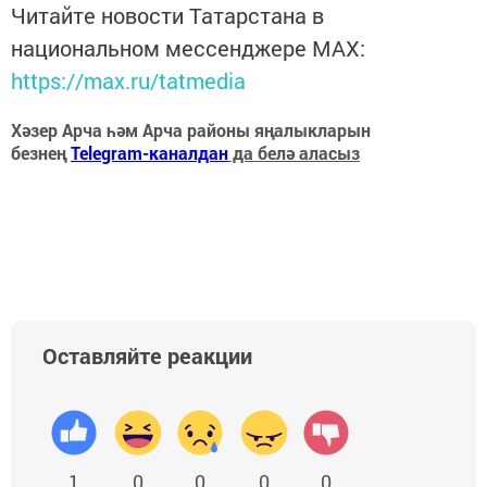
Читайте новости Татарстана в
национальном мессенджере MАХ:
https://max.ru/tatmedia
Хәзер Арча һәм Арча районы яңалыкларын
безнең
Telegram-каналдан
да белә аласыз
Оставляйте реакции
1
0
0
0
0