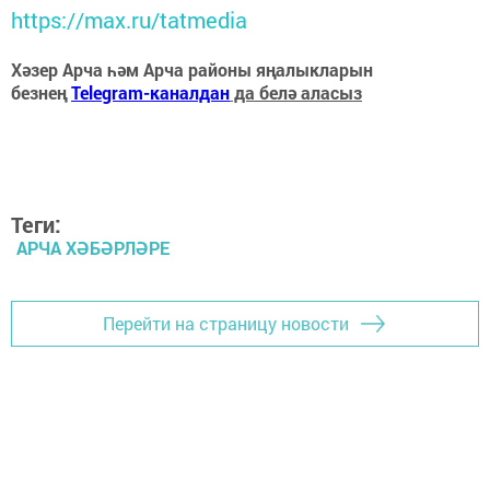
https://max.ru/tatmedia
Хәзер Арча һәм Арча районы яңалыкларын
безнең
Telegram-каналдан
да белә аласыз
Теги:
АРЧА ХӘБӘРЛӘРЕ
Перейти на страницу новости