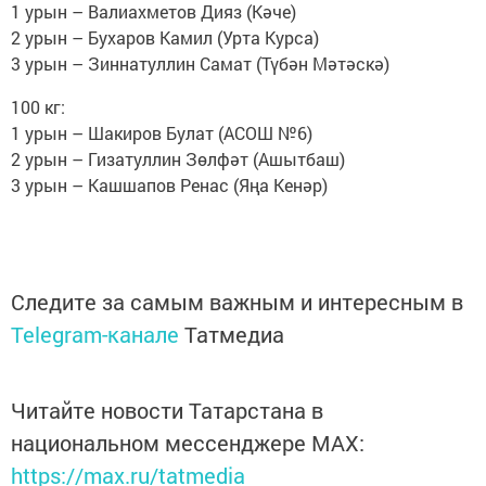
1 урын – Валиахметов Дияз (Кәче)
2 урын – Бухаров Камил (Урта Курса)
3 урын – Зиннатуллин Самат (Түбән Мәтәскә)
100 кг:
1 урын – Шакиров Булат (АСОШ №6)
2 урын – Гизатуллин Зөлфәт (Ашытбаш)
3 урын – Кашшапов Ренас (Яңа Кенәр)
Следите за самым важным и интересным в
Telegram-канале
Татмедиа
Читайте новости Татарстана в
национальном мессенджере MАХ:
https://max.ru/tatmedia