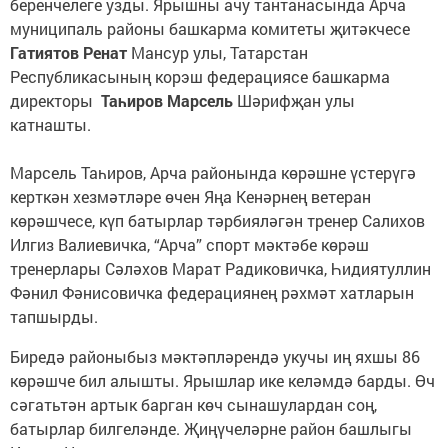
беренчелеге узды. Ярышны ачу тантанасында Арча
муниципаль районы башкарма комитеты җитәкчесе
Гатиятов Ренат
Мансур улы, Татарстан
Республикасының корэш федерациясе башкарма
директоры
Таһиров Марсель
Шәрифҗан улы
катнашты.
Марсель Таһиров, Арча районында көрәшне үстерүгә
керткән хезмәтләре өчен Яңа Кенәрнең ветеран
көрәшчесе, күп батырлар тәрбияләгән тренер Салихов
Илгиз Валиевичка, “Арча” спорт мәктәбе көрәш
тренерлары Сәләхов Марат Радиковичка, Һидиятуллин
Фәнил Фәнисовичка федерациянең рәхмәт хатларын
тапшырды.
Биредә районыбыз мәктәпләрендә укучы иң яхшы 86
көрәшче бил алышты. Ярышлар ике келәмдә барды. Өч
сәгатьтән артык барган көч сынашулардан соң,
батырлар билгеләнде. Җиңүчеләрне район башлыгы