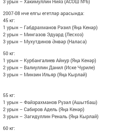
3 урын – Хакимуллин Нияз (АСОШ №6)
2007-08 нче елгы егетләр арасында:
45 кг:
1 урын – Габдрахманов Рәзил (Яңа Кенәр)
2 урын – Мингазов Эдуард (Лесхоз)
3 урын – Мухутдинов Әнвәр (Наласа)
50 кг:
1 урын – Курбангалиев Айнур (Яңа Кенәр)
2 урын – Валиуллин Данил (Иске Чүриле)
3 урын – Минзин Ильяр (Яңа Кырлай)
55 кг:
1 урын – Файзрахманов Рүзәл (Ашытбаш)
2 урын – Сабиров Адель (Яңа Кенәр)
3 урын – Загидуллин Реналь (Яңа Кырлай)
60 кг: