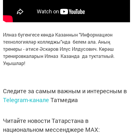
Илназ бугенгесе көндә Казаннын "Информацион
технологияләр колледжы"нда белем ала. Аның
тренеры - әтисе Әскәров Илүс Илдусович. Көрәш
тренировкаларын Илназ Казанда да туктатмый.
Уңышлар!
Следите за самым важным и интересным в
Telegram-канале
Татмедиа
Читайте новости Татарстана в
национальном мессенджере MАХ: