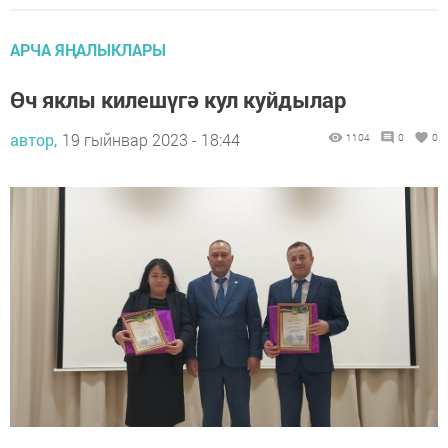
АРЧА ЯҢАЛЫКЛАРЫ
Өч яклы килешүгә кул куйдылар
автор,
19 гыйнвар 2023 - 18:44
1104
0
0