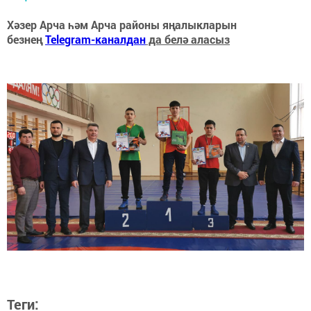
Хәзер Арча һәм Арча районы яңалыкларын
безнең
Telegram-каналдан
да белә аласыз
Теги: