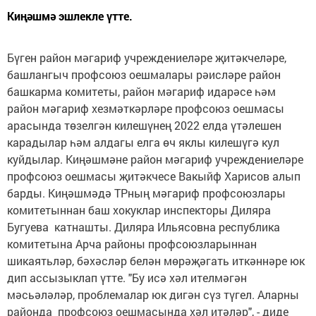
Киңәшмә эшлекле үтте.
Бүген район мәгариф учреждениеләре җитәкчеләре,
башлангыч профсоюз оешмалары рәисләре район
башкарма комитеты, район мәгариф идарәсе һәм
район мәгариф хезмәткәрләре профсоюз оешмасы
арасында төзелгән килешүнең 2022 елда үтәлешен
карадылар һәм алдагы елга өч яклы килешүгә кул
куйдылар. Киңәшмәне район мәгариф учреждениеләре
профсоюз оешмасы җитәкчесе Вакыйф Харисов алып
барды. Киңәшмәдә ТРның мәгариф профсоюзлары
комитетыннан баш хокуклар инспекторы Диляра
Бугуева катнашты. Диляра Ильясовна республика
комитетына Арча районы профсоюзларыннан
шикаятьләр, бәхәсләр белән мөрәҗәгать иткәннәре юк
дип ассызыклап үтте. "Бу исә хәл ителмәгән
мәсьәләләр, проблемалар юк дигән сүз түгел. Аларны
районда профсоюз оешмасында хәл итәләр", - диде