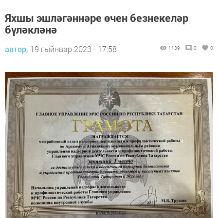
Яхшы эшләгәннәре өчен безнекеләр
бүләкләнә
автор,
19 гыйнвар 2023 - 17:58
1139
0
0