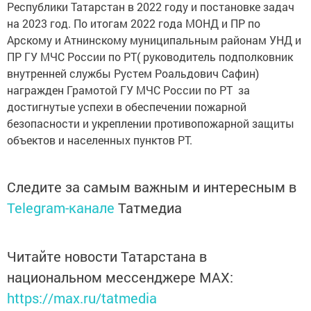
Республики Татарстан в 2022 году и постановке задач
на 2023 год. По итогам 2022 года МОНД и ПР по
Арскому и Атнинскому муниципальным районам УНД и
ПР ГУ МЧС России по РТ( руководитель подполковник
внутренней службы Рустем Роальдович Сафин)
награжден Грамотой ГУ МЧС России по РТ за
достигнутые успехи в обеспечении пожарной
безопасности и укреплении противопожарной защиты
объектов и населенных пунктов РТ.
Следите за самым важным и интересным в
Telegram-канале
Татмедиа
Читайте новости Татарстана в
национальном мессенджере MАХ:
https://max.ru/tatmedia