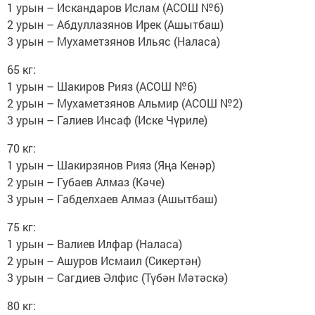
1 урын – Искандаров Ислам (АСОШ №6)
2 урын – Абдуллазянов Ирек (Ашытбаш)
3 урын – Мухаметзянов Ильяс (Наласа)
65 кг:
1 урын – Шакиров Рияз (АСОШ №6)
2 урын – Мухаметзянов Альмир (АСОШ №2)
3 урын – Галиев Инсаф (Иске Чүриле)
70 кг:
1 урын – Шакирзянов Рияз (Яңа Кенәр)
2 урын – Губаев Алмаз (Кәче)
3 урын – Габделхаев Алмаз (Ашытбаш)
75 кг:
1 урын – Валиев Илфар (Наласа)
2 урын – Ашуров Исмаил (Сикертән)
3 урын – Сагдиев Әлфис (Түбән Мәтәскә)
80 кг: