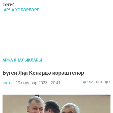
Теги:
АРЧА ХӘБӘРЛӘРЕ
АРЧА ЯҢАЛЫКЛАРЫ
Бүген Яңа Кенәрдә көрәштеләр
автор,
19 гыйнвар 2023 - 20:41
1165
0
0