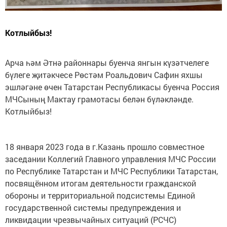
Котлыйбыз!
Арча һәм Әтнә районнары буенча янгын күзәтчелеге
бүлеге җитәкчесе Рөстәм Роальдович Сафин яхшы
эшләгәне өчен Татарстан Республикасы буенча Россия
МЧСының Мактау грамотасы белән бүләкләнде.
Котлыйбыз!
18 января 2023 года в г.Казань прошло совместное
заседании Коллегий Главного управления МЧС России
по Республике Татарстан и МЧС Республики Татарстан,
посвящённом итогам деятельности гражданской
обороны и территориальной подсистемы Единой
государственной системы предупреждения и
ликвидации чрезвычайных ситуаций (РСЧС)