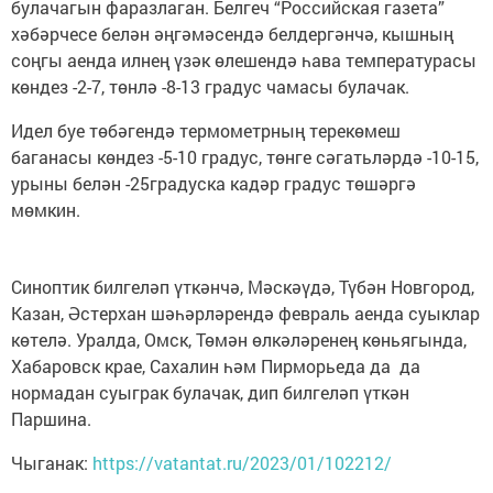
булачагын фаразлаган. Белгеч “Российская газета”
хәбәрчесе белән әңгәмәсендә белдергәнчә, кышның
соңгы аенда илнең үзәк өлешендә һава температурасы
көндез -2-7, төнлә -8-13 градус чамасы булачак.
Идел буе төбәгендә термометрның терекөмеш
баганасы көндез -5-10 градус, төнге сәгатьләрдә -10-15,
урыны белән -25градуска кадәр градус төшәргә
мөмкин.
Синоптик билгеләп үткәнчә, Мәскәүдә, Түбән Новгород,
Казан, Әстерхан шәһәрләрендә февраль аенда суыклар
көтелә. Уралда, Омск, Төмән өлкәләренең көньягында,
Хабаровск крае, Сахалин һәм Пирморьеда да да
нормадан суыграк булачак, дип билгеләп үткән
Паршина.
Чыганак:
https://vatantat.ru/2023/01/102212/