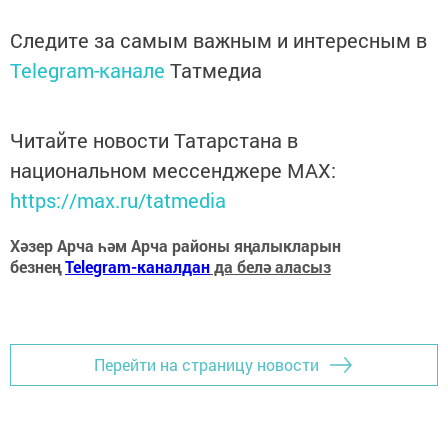
Следите за самым важным и интересным в
Telegram-канале
Татмедиа
Читайте новости Татарстана в
национальном мессенджере MАХ:
https://max.ru/tatmedia
Хәзер Арча һәм Арча районы яңалыкларын
безнең
Telegram-каналдан
да белә аласыз
Перейти на страницу новости