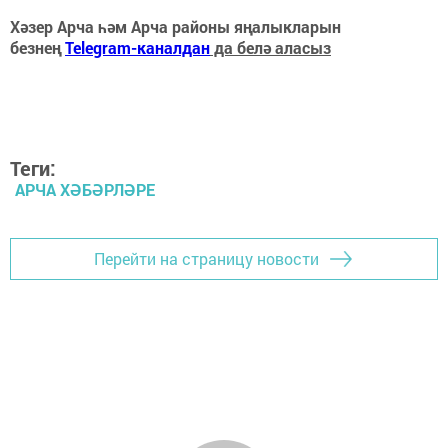
Хәзер Арча һәм Арча районы яңалыкларын
безнең
Telegram-каналдан
да белә аласыз
Теги:
АРЧА ХӘБӘРЛӘРЕ
Перейти на страницу новости