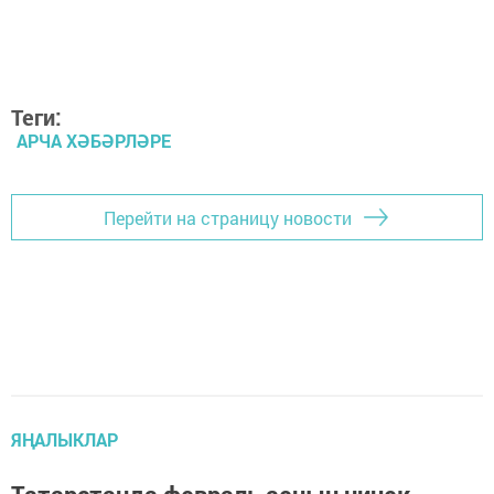
Теги:
АРЧА ХӘБӘРЛӘРЕ
Перейти на страницу новости
ЯҢАЛЫКЛАР