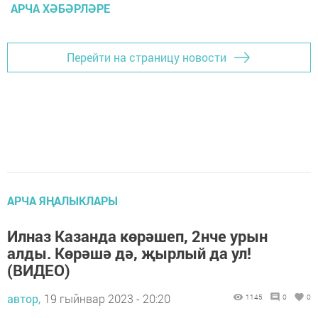
АРЧА ХӘБӘРЛӘРЕ
Перейти на страницу новости
АРЧА ЯҢАЛЫКЛАРЫ
Илназ Казанда көрәшеп, 2нче урын
алды. Көрәшә дә, җырлый да ул!
(ВИДЕО)
автор,
19 гыйнвар 2023 - 20:20
1145
0
0