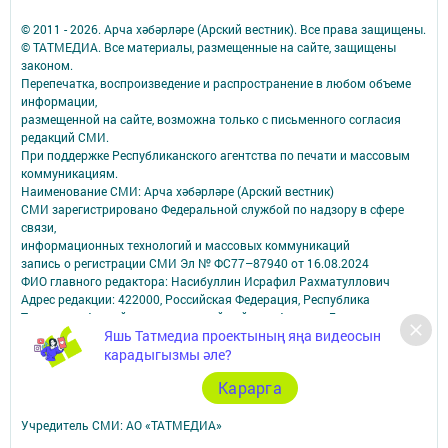
© 2011 - 2026. Арча хәбәрләре (Арский вестник). Все права защищены.
© ТАТМЕДИА. Все материалы, размещенные на сайте, защищены
законом.
Перепечатка, воспроизведение и распространение в любом объеме
информации,
размещенной на сайте, возможна только с письменного согласия
редакций СМИ.
При поддержке Республиканского агентства по печати и массовым
коммуникациям.
Наименование СМИ: Арча хәбәрләре (Арский вестник)
СМИ зарегистрировано Федеральной службой по надзору в сфере
связи,
информационных технологий и массовых коммуникаций
запись о регистрации СМИ Эл № ФС77–87940 от 16.08.2024
ФИО главного редактора: Насибуллин Исрафил Рахматуллович
Адрес редакции: 422000, Российская Федерация, Республика
Татарстан, Арский муниципальный район, г. Арск, ул. Банковская, д.
Яшь Татмедиа проектының яңа видеосын
2а
Адрес учредителя: 420066, Россия, Республика Татарстан, Г.Казань,
карадыгызмы әле?
ул.Декабристов, д.2
Карарга
Телефон редакции: 8(84366) 3-10-58, 89179076963.
Электронная почта: arskij-vestnik@tatmedia.com
Учредитель СМИ: АО «ТАТМЕДИА»