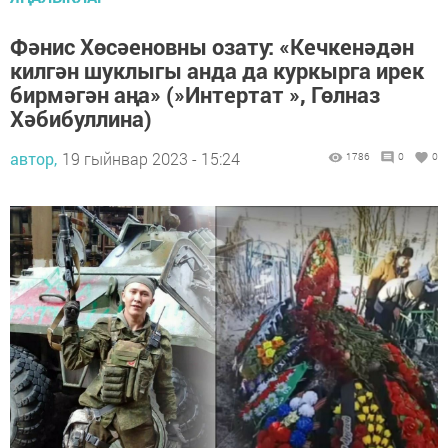
Фәнис Хөсәеновны озату: «Кечкенәдән
килгән шуклыгы анда да куркырга ирек
бирмәгән аңа» (»Интертат », Гөлназ
Хәбибуллина)
автор,
19 гыйнвар 2023 - 15:24
1786
0
0