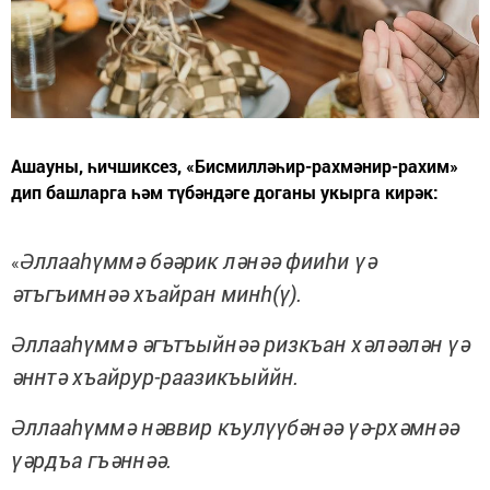
Ашауны, һичшиксез, «Бисмилләһир-рахмәнир-рахим»
дип башларга һәм түбәндәге доганы укырга кирәк:
Әллааһүммә бәәрик ләнәә фииһи үә
«
әтъгъимнәә хъайран минһ(ү).
Әллааһүммә әгътъыйнәә ризкъан хәләәлән үә
әннтә хъайрур-раазикъыййн.
Әллааһүммә нәввир къулүүбәнәә үә-рхәмнәә
үәрдъа гъәннәә.