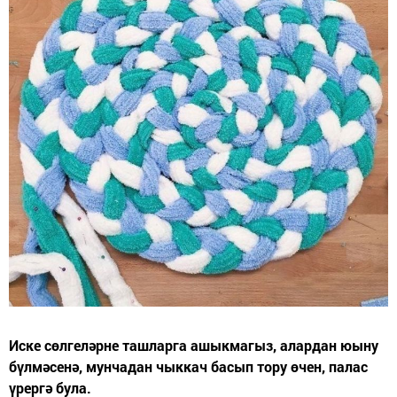
Иске сөлгеләрне ташларга ашыкмагыз, алардан юыну
бүлмәсенә, мунчадан чыккач басып тору өчен, палас
үрергә була.