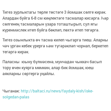
Тигез зурлыктагы төрле төстәге 3 йомшак сөлге кирәк.
Алардан буйга 6-8 см киңлектәге тасмалар кисәргә. Һәр
сөлгенең тасмаларын үзара тоташтырып, сул ягы
күренмәслек итеп буйга бөкләп, пөхтә итеп тегәргә.
Тигез озынлыкта өч тасма килеп чыгарга тиеш. Аларны
чәч үргән кебек үрергә һәм түгәрәкләп чорнап, беркетеп
тегәргә кирәк.
Паласны юыну бүлмәсенә, мунчадан чыккач басып
тору өчен куярга мөмкин, алар бик йомшак, юеш
аякларны сөртергә уңайлы.
Чыганак:
http://baltaci.ru/news/faydaly-kish/iske-
solgedan-palas