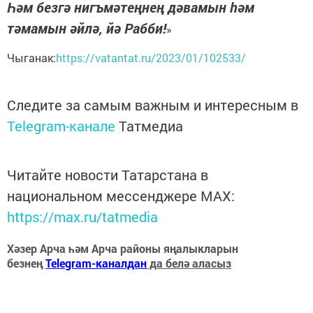
Һәм безгә нигъмәтеңнең дәвамын һәм
тәмамын әйлә, йә Рабби!
»
Чыганак:
https://vatantat.ru/2023/01/102533/
Следите за самым важным и интересным в
Telegram-канале
Татмедиа
Читайте новости Татарстана в
национальном мессенджере MАХ:
https://max.ru/tatmedia
Хәзер Арча һәм Арча районы яңалыкларын
безнең
Telegram-каналдан
да белә аласыз