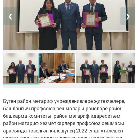
❮
❯
Бүген район мәгариф учреждениеләре җитәкчеләре,
башлангыч профсоюз оешмалары рәисләре район
башкарма комитеты, район мәгариф идарәсе һәм
район мәгариф хезмәткәрләре профсоюз оешмасы
арасында төзелгән килешүнең 2022 елда үтәлешен
карадылар һәм алдагы елга өч яклы килешүгә кул