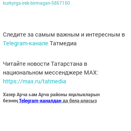
kurkyrga-irek-birmagan-5857150
Следите за самым важным и интересным в
Telegram-канале
Татмедиа
Читайте новости Татарстана в
национальном мессенджере MАХ:
https://max.ru/tatmedia
Хәзер Арча һәм Арча районы яңалыкларын
безнең
Telegram-каналдан
да белә аласыз