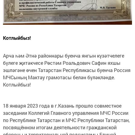
Котлыйбыз!
Арча һәм Әтнә районнары буенча янгын күзәтчелеге
бүлеге җитәкчесе Рөстәм Роальдович Сафин яхшы
эшләгәне өчен Татарстан Республикасы буенча Россия
МЧСының Мактау грамотасы белән бүләкләнде.
Котлыйбыз!
18 января 2023 года в г.Казань прошло совместное
заседании Коллегий Главного управления МЧС России
по Республике Татарстан и МЧС Республики Татарстан,
посвящённом итогам деятельности гражданской
обороны и территориальной подсистемы Единой