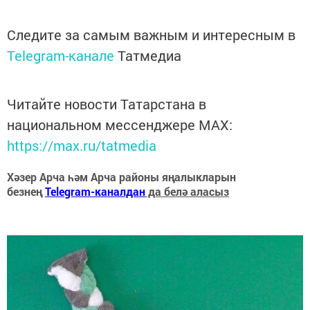
Следите за самым важным и интересным в
Telegram-канале
Татмедиа
Читайте новости Татарстана в
национальном мессенджере MАХ:
https://max.ru/tatmedia
Хәзер Арча һәм Арча районы яңалыкларын
безнең
Telegram-каналдан
да белә аласыз