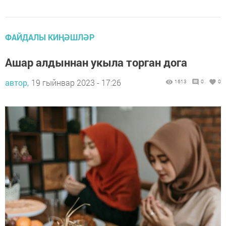
ФАЙДАЛЫ КИҢӘШЛӘР
Ашар алдыннан укыла торган дога
автор,
19 гыйнвар 2023 - 17:26
1613
0
0