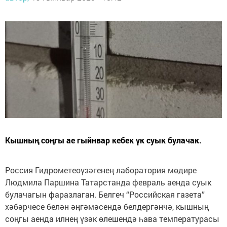
Кышның соңгы ае гыйнвар кебек үк суык булачак.
Россия Гидрометеоүзәгенең лаборатория мөдире
Людмила Паршина Татарстанда февраль аенда суык
булачагын фаразлаган. Белгеч “Российская газета”
хәбәрчесе белән әңгәмәсендә белдергәнчә, кышның
соңгы аенда илнең үзәк өлешендә һава температурасы