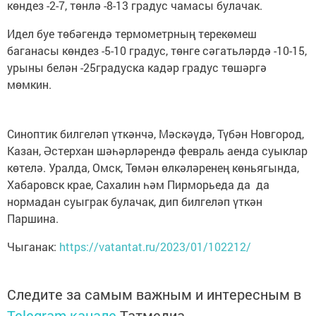
көндез -2-7, төнлә -8-13 градус чамасы булачак.
Идел буе төбәгендә термометрның терекөмеш
баганасы көндез -5-10 градус, төнге сәгатьләрдә -10-15,
урыны белән -25градуска кадәр градус төшәргә
мөмкин.
Синоптик билгеләп үткәнчә, Мәскәүдә, Түбән Новгород,
Казан, Әстерхан шәһәрләрендә февраль аенда суыклар
көтелә. Уралда, Омск, Төмән өлкәләренең көньягында,
Хабаровск крае, Сахалин һәм Пирморьеда да да
нормадан суыграк булачак, дип билгеләп үткән
Паршина.
Чыганак:
https://vatantat.ru/2023/01/102212/
Следите за самым важным и интересным в
Telegram-канале
Татмедиа