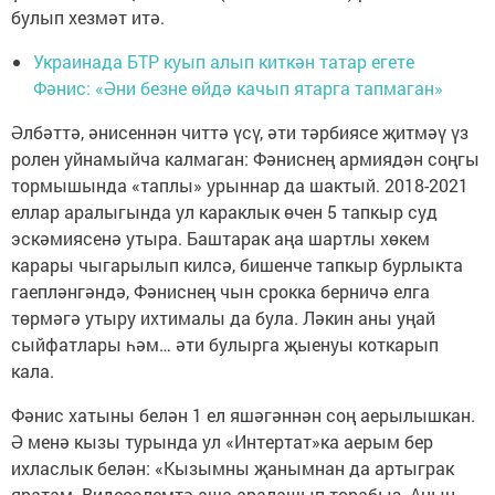
булып хезмәт итә.
Украинада БТР куып алып киткән татар егете
Фәнис: «Әни безне өйдә качып ятарга тапмаган»
Әлбәттә, әнисеннән читтә үсү, әти тәрбиясе җитмәү үз
ролен уйнамыйча калмаган: Фәниснең армиядән соңгы
тормышында «таплы» урыннар да шактый. 2018-2021
еллар аралыгында ул караклык өчен 5 тапкыр суд
эскәмиясенә утыра. Баштарак аңа шартлы хөкем
карары чыгарылып килсә, бишенче тапкыр бурлыкта
гаепләнгәндә, Фәниснең чын срокка берничә елга
төрмәгә утыру ихтималы да була. Ләкин аны уңай
сыйфатлары һәм… әти булырга җыенуы коткарып
кала.
Фәнис хатыны белән 1 ел яшәгәннән соң аерылышкан.
Ә менә кызы турында ул «Интертат»ка аерым бер
ихласлык белән: «Кызымны җанымнан да артыграк
яратам. Видеоэлемтә аша аралашып торабыз. Аның