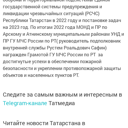
государственной системы предупреждения и
ликвидации чрезвычайных ситуаций (РСЧС)
Республики Татарстан в 2022 году и постановке задач
на 2023 год. По итогам 2022 года МОНД и ПР по
Арскому и Атнинскому муниципальным районам УНД и
ПР ГУ МЧС России по РТ( руководитель подполковник
внутренней службы Рустем Роальдович Сафин)
награжден Грамотой ГУ МЧС России по РТ за
достигнутые успехи в обеспечении пожарной
безопасности и укреплении противопожарной защиты
объектов и населенных пунктов РТ.
Следите за самым важным и интересным в
Telegram-канале
Татмедиа
Читайте новости Татарстана в