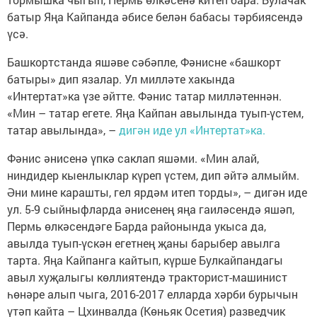
батыр Яңа Кайпанда әбисе белән бабасы тәрбиясендә
үсә.
Башкортстанда яшәве сәбәпле, Фәнисне «башкорт
батыры» дип язалар. Ул милләте хакында
«Интертат»ка үзе әйтте. Фәнис татар милләтеннән.
«Мин – татар егете. Яңа Кайпан авылында туып-үстем,
татар авылында», –
дигән иде ул «Интертат»ка.
Фәнис әнисенә үпкә саклап яшәми. «Мин алай,
ниндидер кыенлыклар күреп үстем, дип әйтә алмыйм.
Әни мине карашты, гел ярдәм итеп торды», – дигән иде
ул. 5-9 сыйныфларда әнисенең яңа гаиләсендә яшәп,
Пермь өлкәсендәге Барда районында укыса да,
авылда туып-үскән егетнең җаны барыбер авылга
тарта. Яңа Кайпанга кайтып, күрше Булкайпандагы
авыл хуҗалыгы көллиятендә тракторист-машинист
һөнәре алып чыга, 2016-2017 елларда хәрби бурычын
үтәп кайта – Цхинвалда (Көньяк Осетия) разведчик