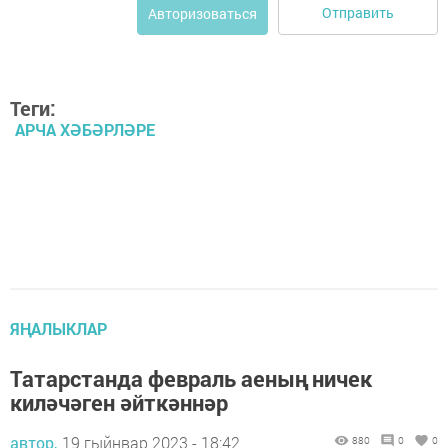
Отправить
Авторизоваться
Теги:
АРЧА ХӘБӘРЛӘРЕ
ЯҢАЛЫКЛАР
Татарстанда февраль аеның ничек
киләчәген әйткәннәр
автор,
19 гыйнвар 2023 - 18:42
880
0
0