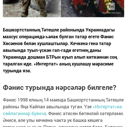
Башкортстанның Тәтешле районында Украинадагы
махсус операциядә һәлак булган татар егете Фәнис
Хөсәенов белән хушлаштылар. Кечкенә генә татар
авылында туып-үскән гап-гади егетнең даны
Украинада дошман БТРын куып алып киткәннән соң
таралган иде. «Интертат» аның хушлашу мәрасиме
турында яза.
Фәнис турында нәрсәләр билгеле?
Фәнис 1998 елның 14 маенда Башкортстанның Тәтешле
районы Яңа Кайпан авылында туган. Үзе
«Интертат»ка
сөйләгәннәр буенча,
Фәнис әтисен бөтенләй хәтерләми.
Әнисе, әле улы кечкенә чакта ук башка кешегә
тормышка чыгып, Пермь өлкәсенә китеп бара. Булачак