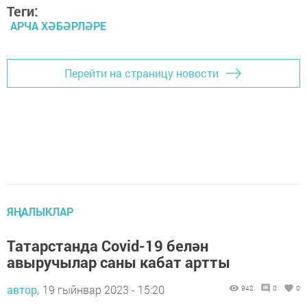
Теги:
АРЧА ХӘБӘРЛӘРЕ
Перейти на страницу новости
ЯҢАЛЫКЛАР
Татарстанда Сovid-19 белән
авыручылар саны кабат артты
автор,
19 гыйнвар 2023 - 15:20
942
0
0