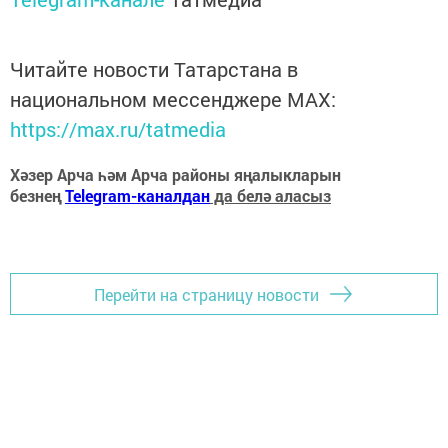
Читайте новости Татарстана в
национальном мессенджере MАХ:
https://max.ru/tatmedia
Хәзер Арча һәм Арча районы яңалыкларын
безнең
Telegram-каналдан
да белә аласыз
Перейти на страницу новости