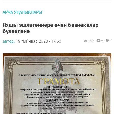
АРЧА ЯҢАЛЫКЛАРЫ
Яхшы эшләгәннәре өчен безнекеләр
бүләкләнә
автор,
19 гыйнвар 2023 - 17:58
1137
0
0