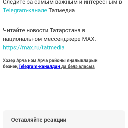
Следите за самым важным и интересным в
Telegram-канале
Татмедиа
Читайте новости Татарстана в
национальном мессенджере MАХ:
https://max.ru/tatmedia
Хәзер Арча һәм Арча районы яңалыкларын
безнең
Telegram-каналдан
да белә аласыз
Оставляйте реакции