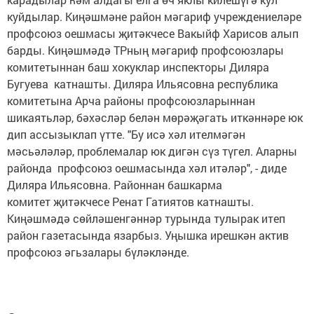
куйдылар. Киңәшмәне район мәгариф учреждениеләре
профсоюз оешмасы җитәкчесе Вакыйф Харисов алып
барды. Киңәшмәдә ТРның мәгариф профсоюзлары
комитетыннан баш хокуклар инспекторы Диляра
Бугуева катнашты. Диляра Ильясовна республика
комитетына Арча районы профсоюзларыннан
шикаятьләр, бәхәсләр белән мөрәҗәгать иткәннәре юк
дип ассызыклап үтте. "Бу исә хәл ителмәгән
мәсьәләләр, проблемалар юк дигән сүз түгел. Аларны
районда профсоюз оешмасында хәл итәләр", - диде
Диляра Ильясовна. Районнан башкарма
комитет җитәкчесе Ренат Гатиятов катнашты.
Киңәшмәдә сөйләшенгәннәр турында тулырак итеп
район газетасында язарбыз. Уңышка ирешкән актив
профсоюз әгьзалары бүләкләнде.