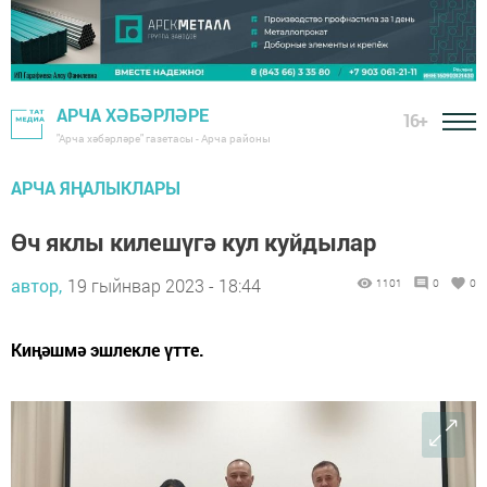
АРЧА ХӘБӘРЛӘРЕ
16+
"Арча хәбәрләре" газетасы - Арча районы
АРЧА ЯҢАЛЫКЛАРЫ
Өч яклы килешүгә кул куйдылар
автор,
19 гыйнвар 2023 - 18:44
1101
0
0
Киңәшмә эшлекле үтте.