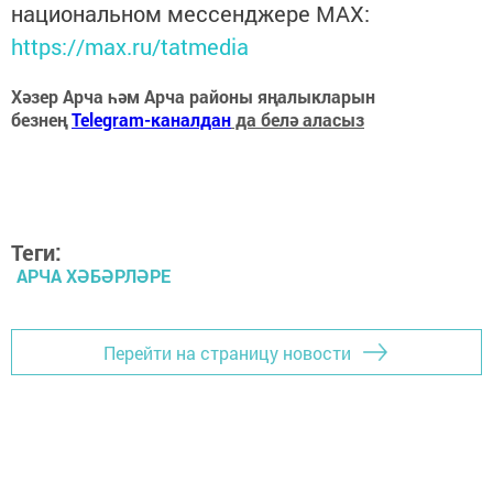
национальном мессенджере MАХ:
https://max.ru/tatmedia
Хәзер Арча һәм Арча районы яңалыкларын
безнең
Telegram-каналдан
да белә аласыз
Теги:
АРЧА ХӘБӘРЛӘРЕ
Перейти на страницу новости