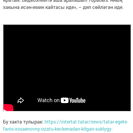
хакына исән-имин кайтасы иде», – дип сөйләгән иде.
Бу хакта тулырак:
https://intertat.tatar/news/tatar-egete-
fanis-xosaenovny-ozatu-keckenadan-kilgan-suklygy-