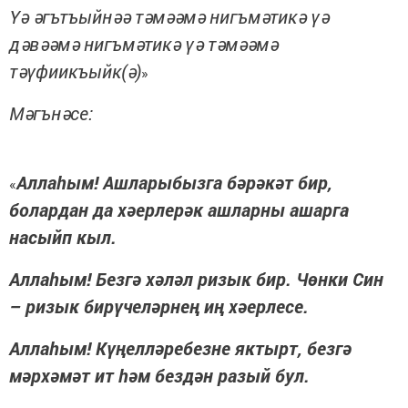
Үә әгътъыйнәә тәмәәмә нигъмәтикә үә
дәвәәмә нигъмәтикә үә тәмәәмә
тәүфиикъыйк(ә)
»
Мәгънәсе:
Аллаһым! Ашларыбызга бәрәкәт бир,
«
болардан да хәерлерәк ашларны ашарга
насыйп кыл.
Аллаһым! Безгә хәләл ризык бир. Чөнки Син
– ризык бирүчеләрнең иң хәерлесе.
Аллаһым! Күңелләребезне яктырт, безгә
мәрхәмәт ит һәм бездән разый бул.