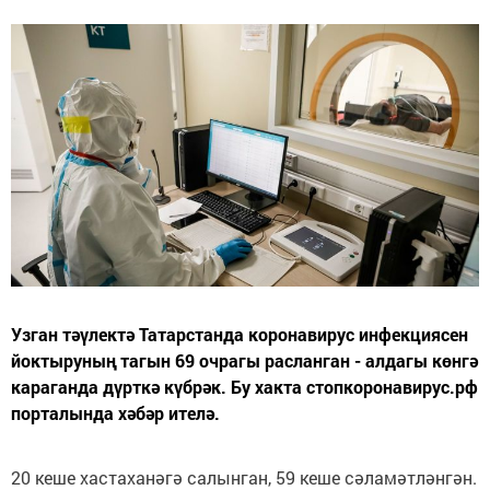
Узган тәүлектә Татарстанда коронавирус инфекциясен
йоктыруның тагын 69 очрагы расланган - алдагы көнгә
караганда дүрткә күбрәк. Бу хакта стопкоронавирус.рф
порталында хәбәр ителә.
20 кеше хастаханәгә салынган, 59 кеше сәламәтләнгән.