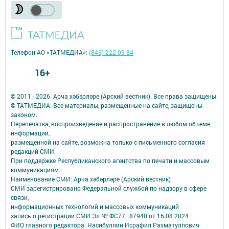
Телефон АО «ТАТМЕДИА»:
(843) 222 09 84
16+
© 2011 - 2026. Арча хәбәрләре (Арский вестник). Все права защищены.
© ТАТМЕДИА. Все материалы, размещенные на сайте, защищены
законом.
Перепечатка, воспроизведение и распространение в любом объеме
информации,
размещенной на сайте, возможна только с письменного согласия
редакций СМИ.
При поддержке Республиканского агентства по печати и массовым
коммуникациям.
Наименование СМИ: Арча хәбәрләре (Арский вестник)
СМИ зарегистрировано Федеральной службой по надзору в сфере
связи,
информационных технологий и массовых коммуникаций
запись о регистрации СМИ Эл № ФС77–87940 от 16.08.2024
ФИО главного редактора: Насибуллин Исрафил Рахматуллович