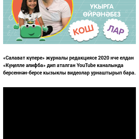
«Салават күпере» журналы редакциясе 2020 нче елдан
«Күңелле әлифба» дип аталган YouTube каналында
берсеннән-берсе кызыклы видеолар урнаштырып бара.