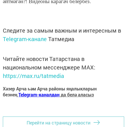
әйтмәгән?! Видеоны карагач белербез.
Следите за самым важным и интересным в
Telegram-канале
Татмедиа
Читайте новости Татарстана в
национальном мессенджере MАХ:
https://max.ru/tatmedia
Хәзер Арча һәм Арча районы яңалыкларын
безнең
Telegram-каналдан
да белә аласыз
Перейти на страницу новости