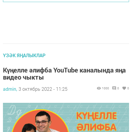
ҮЗӘК ЯҢАЛЫКЛАР
Күңелле әлифба YouTube каналында яңа
видео чыкты
admin,
3 октябрь 2022 - 11:25
1000
0
0