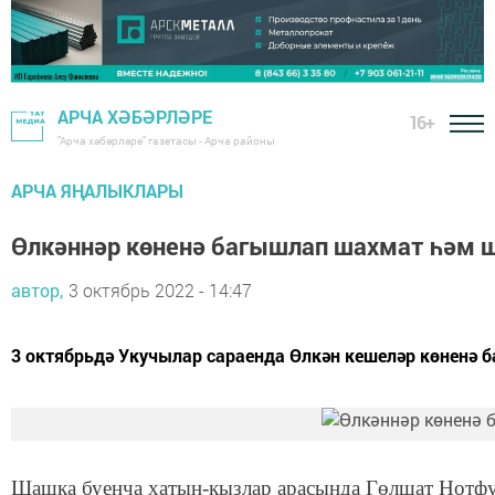
АРЧА ХӘБӘРЛӘРЕ
16+
"Арча хәбәрләре" газетасы - Арча районы
АРЧА ЯҢАЛЫКЛАРЫ
Өлкәннәр көненә багышлап шахмат һәм ш
автор,
3 октябрь 2022 - 14:47
3 октябрьдә Укучылар сараенда Өлкән кешеләр көненә 
Шашка буенча хатын-кызлар арасында Гөлшат Нотфу