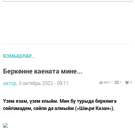
ЯЗМЫШЛАР...
Беркөнне каената мине...
автор,
3 октябрь 2022 - 09:11
8311
1
0
Үзем язам, үзем елыйм. Мин бу турыда беркемгә
сөйләмәдем, сөйли дә алмыйм (»Шәһри Казан»).