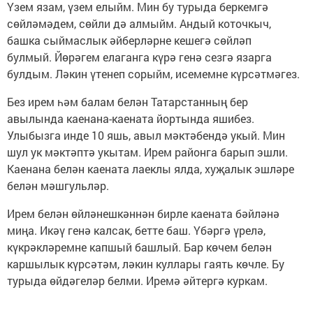
Үзем язам, үзем елыйм. Мин бу турыда беркемгә
сөйләмәдем, сөйли дә алмыйм. Андый коточкыч,
башка сыймаслык әйберләрне кешегә сөйләп
булмый. Йөрәгем елаганга күрә генә сезгә язарга
булдым. Ләкин үтенеп сорыйм, исемемне күрсәтмәгез.
Без ирем һәм балам белән Татарстанның бер
авылында каенана-каената йортында яшибез.
Улыбызга инде 10 яшь, авыл мәктәбендә укый. Мин
шул ук мәктәптә укытам. Ирем районга барып эшли.
Каенана белән каената лаеклы ялда, хуҗалык эшләре
белән мәшгульләр.
Ирем белән өйләнешкәннән бирле каената бәйләнә
миңа. Икәү генә калсак, бетте баш. Үбәргә үрелә,
күкрәкләремне капшый башлый. Бар көчем белән
каршылык күрсәтәм, ләкин куллары гаять көчле. Бу
турыда өйдәгеләр белми. Иремә әйтергә куркам.