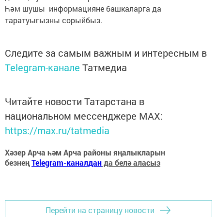
Һәм шушы информацияне башкаларга да
таратуыгызны сорыйбыз.
Следите за самым важным и интересным в
Telegram-канале
Татмедиа
Читайте новости Татарстана в
национальном мессенджере MАХ:
https://max.ru/tatmedia
Хәзер Арча һәм Арча районы яңалыкларын
безнең
Telegram-каналдан
да белә аласыз
Перейти на страницу новости