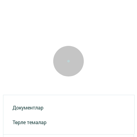
Документлар
Төрле темалар