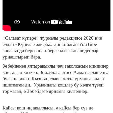
«Салават күпере» журналы редакциясе 2020 нче
елдан «Күңелле әлифба» дип аталган YouTube
каналында берсеннән-берсе кызыклы видеолар
урнаштырып бара.
Зөбәйдәнең ялтыравыклы чәч заколкасын ниндидер
кош алып киткән. Зөбәйдәгә әтисе Алмаз эзләшергә
булыша икән. Кызның елавы хәтта урманга кадәр
ишетелгән ди. Урмандагы кошлар бу хәлгә түзеп
тормаган, ә Зөбәйдәгә ярдәмгә килгәннәр.
Кайсы кош иң акыллысы, ә кайсы бер сүз дә