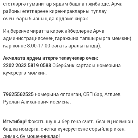
егетләргә гуманитар ярдәм башлап җибәрде. Арча
районы егетләренә кирәк-яракларны туплау
өчен барыбызның дә ярдәме кирәк.
Иң беренче чиратта кирәк әйберләрне Арча
администрациясенең гаражына тапшырырга мөмкин(
һәр көнне 8.00-17.00 сәгать аралыгында).
Акчалата ярдәм итергә теләүчеләр өчен:
2202 2032 5819 0588
Сбербанк картасы номерына
күчерергә мөмкин,
79625562525
номерына ялганган, СБП бар, Аглиев
Руслан Алиханович исеменә.
Игътибар!
Фәкать шушы бер генә счет, безнең исемнән
башка номерга, счетка күчерүегезне сорыйлар икән,
димәк, бу мошенниклар!