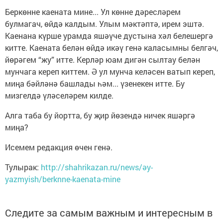
Беркөнне каената мине... Ул көнне дәресләрем
булмагач, өйдә калдым. Улым мәктәптә, ирем эштә.
Каенана күрше урамда яшәүче дустына хәл белешергә
китте. Каената белән өйдә икәү генә каласымны белгәч,
йөрәгем “жу” итте. Керләр юам дигән сылтау белән
мунчага кереп киттем. Ә ул мунча келәсен ватып кереп,
миңа бәйләнә башлады һәм... үзенекен итте. Бу
мизгелдә үләселәрем килде.
Алга таба бу йортта, бу җир йөзендә ничек яшәргә
миңа?
Исемем редакция өчен генә.
Тулырак:
http://shahrikazan.ru/news/әy-
yazmyish/berknne-kaenata-mine
Следите за самым важным и интересным в