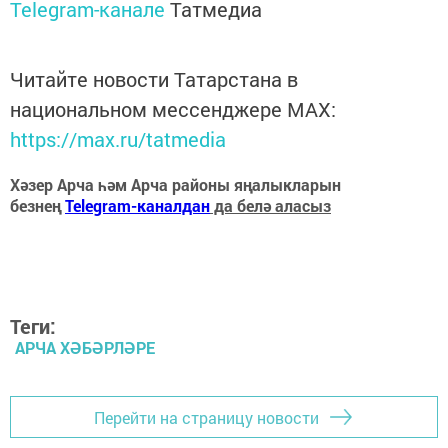
Telegram-канале
Татмедиа
Читайте новости Татарстана в
национальном мессенджере MАХ:
https://max.ru/tatmedia
Хәзер Арча һәм Арча районы яңалыкларын
безнең
Telegram-каналдан
да белә аласыз
Теги:
АРЧА ХӘБӘРЛӘРЕ
Перейти на страницу новости