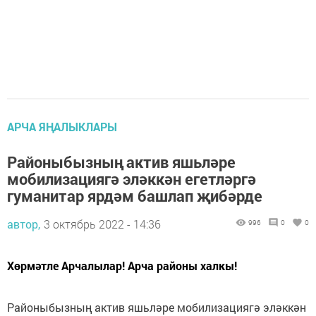
АРЧА ЯҢАЛЫКЛАРЫ
Районыбызның актив яшьләре
мобилизациягә эләккән егетләргә
гуманитар ярдәм башлап җибәрде
автор,
3 октябрь 2022 - 14:36
996
0
0
Хөрмәтле Арчалылар! Арча районы халкы!
Районыбызның актив яшьләре мобилизациягә эләккән