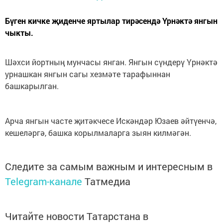
Бүген кичке җиденче яртылар тирәсендә Үрнәктә янгын
чыкты.
Шәхси йортның мунчасы янган. Янгын сүндерү Үрнәктә
урнашкан янгын сагы хезмәте тарафыннан
башкарылган.
Арча янгын часте җитәкчесе Искәндәр Юзаев әйтүенчә,
кешеләргә, башка корылмаларга зыян килмәгән.
Следите за самым важным и интересным в
Telegram-канале
Татмедиа
Читайте новости Татарстана в