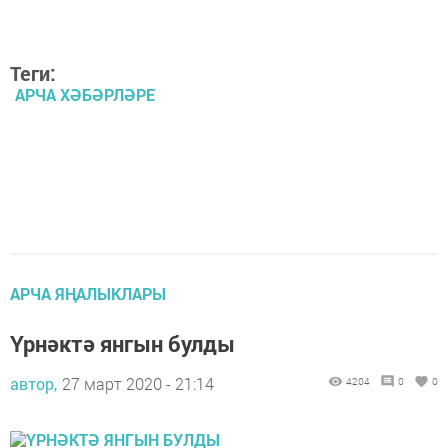
Теги:
АРЧА ХӘБӘРЛӘРЕ
АРЧА ЯҢАЛЫКЛАРЫ
Үрнәктә янгын булды
автор,
27 март 2020 - 21:14
4204
0
0