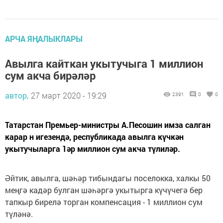
АРЧА ЯҢАЛЫКЛАРЫ
Авылга кайткан укытучыга 1 миллион
сум акча бирәләр
автор,
27 март 2020 - 19:29
2391
0
0
Татарстан Премьер-министры А.Песошин имза салган
карар н игезендә, республикада авылга күчкән
укытучыларга 1әр миллион сум акча түлиләр.
Әйтик, авылга, шәһәр тибындагы поселокка, халкы 50
меңгә кадәр булган шәһәргә укытырга күчүчегә бер
тапкыр бирелә торган компенсация - 1 миллион сум
түләнә.