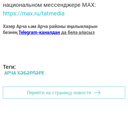
национальном мессенджере MАХ:
https://max.ru/tatmedia
Хәзер Арча һәм Арча районы яңалыкларын
безнең
Telegram-каналдан
да белә аласыз
Теги:
АРЧА ХӘБӘРЛӘРЕ
Перейти на страницу новости