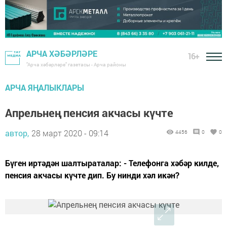
АРЧА ХӘБӘРЛӘРЕ
16+
"Арча хәбәрләре" газетасы - Арча районы
АРЧА ЯҢАЛЫКЛАРЫ
Апрельнең пенсия акчасы күчте
автор,
28 март 2020 - 09:14
4456
0
0
Бүген иртәдән шалтыраталар: - Телефонга хәбәр килде,
пенсия акчасы күчте дип. Бу нинди хәл икән?