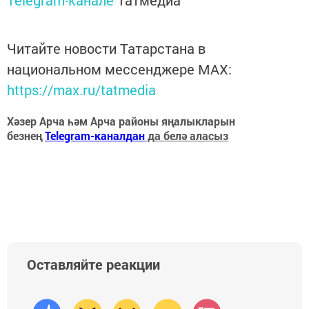
Читайте новости Татарстана в
национальном мессенджере MАХ:
https://max.ru/tatmedia
Хәзер Арча һәм Арча районы яңалыкларын
безнең
Telegram-каналдан
да белә аласыз
Оставляйте реакции