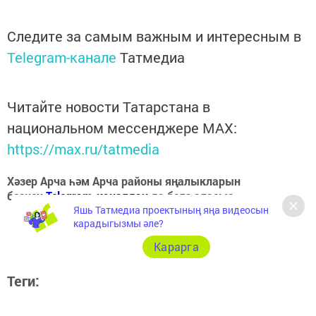
Следите за самым важным и интересным в
Telegram-канале
Татмедиа
Читайте новости Татарстана в
национальном мессенджере MАХ:
https://max.ru/tatmedia
Хәзер Арча һәм Арча районы яңалыкларын
безнең
Telegram-каналдан
да белә аласыз
Яшь Татмедиа проектының яңа видеосын
карадыгызмы әле?
Карарга
Теги:
АРЧА ХӘБӘРЛӘРЕ