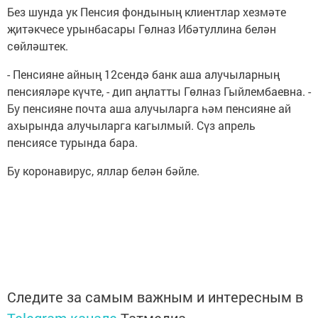
Без шунда ук Пенсия фондының клиентлар хезмәте
җитәкчесе урынбасары Гөлназ Ибәтуллина белән
сөйләштек.
- Пенсияне айның 12сендә банк аша алучыларның
пенсияләре күчте, - дип аңлатты Гөлназ Гыйлембаевна. -
Бу пенсияне почта аша алучыларга һәм пенсияне ай
ахырында алучыларга кагылмый. Сүз апрель
пенсиясе турында бара.
Бу коронавирус, яллар белән бәйле.
Следите за самым важным и интересным в
Telegram-канале
Татмедиа