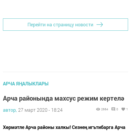
Перейти на страницу новости
АРЧА ЯҢАЛЫКЛАРЫ
Арча районында махсус режим кертелә
автор,
27 март 2020 - 18:24
2664
0
1
Хөрмәтле Арча районы халкы! Сезнең игътибарга Арча