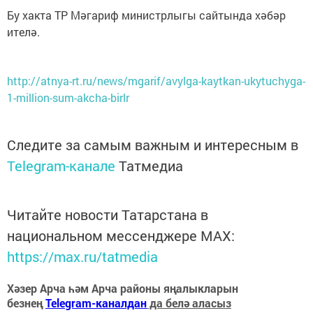
Бу хакта ТР Мәгариф министрлыгы сайтында хәбәр
ителә.
http://atnya-rt.ru/news/mgarif/avylga-kaytkan-ukytuchyga-
1-million-sum-akcha-birlr
Следите за самым важным и интересным в
Telegram-канале
Татмедиа
Читайте новости Татарстана в
национальном мессенджере MАХ:
https://max.ru/tatmedia
Хәзер Арча һәм Арча районы яңалыкларын
безнең
Telegram-каналдан
да белә аласыз