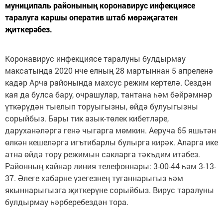
муниципаль районының коронавирус инфекциясе
таралуга каршы оператив штаб мөрәҗәгатен
җиткерәбез.
Коронавирус инфекциясе таралуны булдырмау
максатында 2020 нче елның 28 мартыннан 5 апреленә
кадәр Арча районында махсус режим кертелә. Сездән
кая да булса бару, очрашулар, тантана һәм бәйрәмнәр
үткәрүдән тыелып торуыгызны, өйдә булуыгызны
сорыйбыз. Бары тик азык-төлек кибетләре,
даруханәләргә генә чыгарга мөмкин. Аеруча 65 яшьтән
өлкән кешеләргә игътибарлы булырга кирәк. Аларга ике
атна өйдә тору режимын сакларга тәкъдим итәбез.
Районның кайнар линия телефоннары: 3-00-44 һәм 3-13-
37. Әлеге хәбәрне үзегезнең туганнарыгыз һәм
якыннарыгызга җиткерүне сорыйбыз. Вирус таралуны
булдырмау һәрберебездән тора.