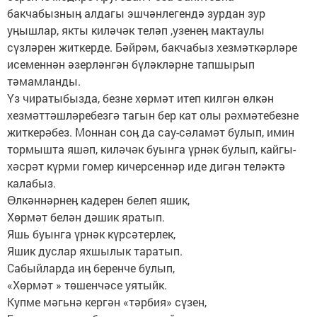
бакчабызныӊ алдагы эшчәнлегендә зурдан зур
уӊышлар, якты киләчəк теләп ,узенеӊ мактаулы
сүзләрен житкерде. Бәйрәм, бакчабыз хезмәткәрләре
исеменнән әзерләнгән бүләкләрне тапшырып
тәмамланды.
Yз чиратыбызда, безне хөрмәт итеп килгəн өлкән
хезмəттəшлəребезгə тагын бер кат олы рəхмəтебезне
житкерəбез. Моннан соӊ да сау-сəламəт булып, имин
тормышта яшəп, килəчəк буынга үрнəк булып, кайгы-
хəсрəт күрми гомер кичерсеннәр иде дигән теләктә
калабыз.
ϴлкәннәрнеӊ кадерен белеп яшик,
Хөрмәт белән дәшик яратып.
Яшь буынга үрнәк күрсәтерлек,
Яшик дуслар яхшылык таратып.
Сабыйларда иӊ беренче булып,
«Хөрмәт » төшенчәсе уятыйк.
Купме мәгьнә кергән «тәрбия» сүзен,