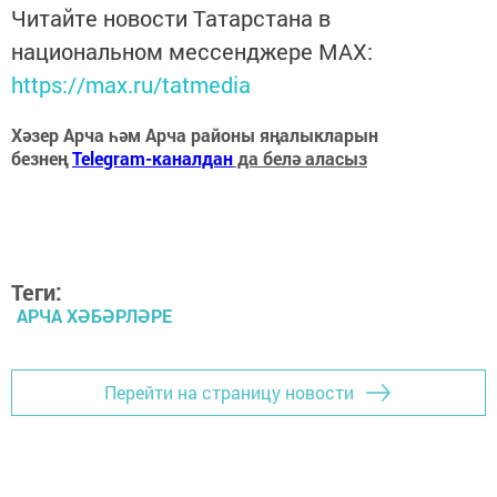
Читайте новости Татарстана в
национальном мессенджере MАХ:
https://max.ru/tatmedia
Хәзер Арча һәм Арча районы яңалыкларын
безнең
Telegram-каналдан
да белә аласыз
Теги:
АРЧА ХӘБӘРЛӘРЕ
Перейти на страницу новости