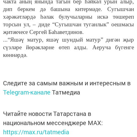
чакта аның янында тагын бер һәйкәл урын алыр,
дип беркем дә башына китермәде. Сугышчан
хәрәкәтләрдә һәлак булучыларны искә төшереп
торсын ул, – диде “Сугышчан туганлык” оешмасы
җитәкчесе Сергей Баһаветдинов.
...“Яшәү матур, яшәү шундый матур” дигән җыр
сүзләре йөрәкләрне өтеп алды. Аеруча бүгенге
көннәрдә.
Следите за самым важным и интересным в
Telegram-канале
Татмедиа
Читайте новости Татарстана в
национальном мессенджере MАХ:
https://max.ru/tatmedia