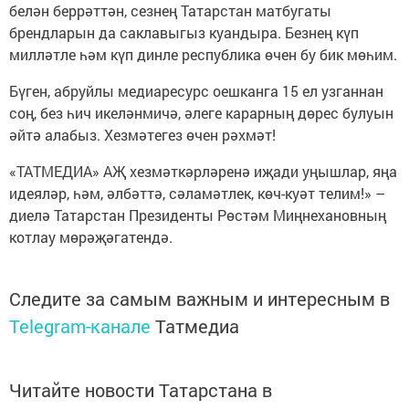
белән беррәттән, сезнең Татарстан матбугаты
брендларын да саклавыгыз куандыра. Безнең күп
милләтле һәм күп динле республика өчен бу бик мөһим.
Бүген, абруйлы медиаресурс оешканга 15 ел узганнан
соң, без һич икеләнмичә, әлеге карарның дөрес булуын
әйтә алабыз. Хезмәтегез өчен рәхмәт!
«ТАТМЕДИА» АҖ хезмәткәрләренә иҗади уңышлар, яңа
идеяләр, һәм, әлбәттә, сәламәтлек, көч-куәт телим!» –
диелә Татарстан Президенты Рөстәм Миңнехановның
котлау мөрәҗәгатендә.
Следите за самым важным и интересным в
Telegram-канале
Татмедиа
Читайте новости Татарстана в