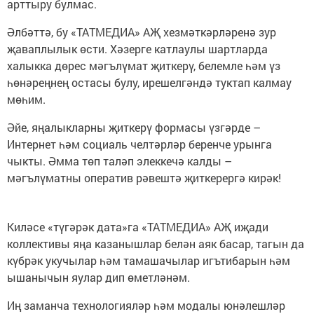
арттыру булмас.
Әлбәттә, бу «ТАТМЕДИА» АҖ хезмәткәрләренә зур
җаваплылык өсти. Хәзерге катлаулы шартларда
халыкка дөрес мәгълүмат җиткерү, белемле һәм үз
һөнәреңнең остасы булу, ирешелгәндә туктап калмау
мөһим.
Әйе, яңалыкларны җиткерү формасы үзгәрде –
Интернет һәм социаль челтәрләр беренче урынга
чыкты. Әмма төп таләп элеккечә калды –
мәгълүматны оператив рәвештә җиткерергә кирәк!
Киләсе «түгәрәк дата»га «ТАТМЕДИА» АҖ иҗади
коллективы яңа казанышлар белән аяк басар, тагын да
күбрәк укучылар һәм тамашачылар игътибарын һәм
ышанычын яулар дип өметләнәм.
Иң заманча технологияләр һәм модалы юнәлешләр