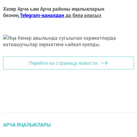
Хәзер Арча һәм Арча районы яңалыкларын
безнең
Telegram-каналдан
да белә аласыз
Перейти на страницу новости
АРЧА ЯҢАЛЫКЛАРЫ