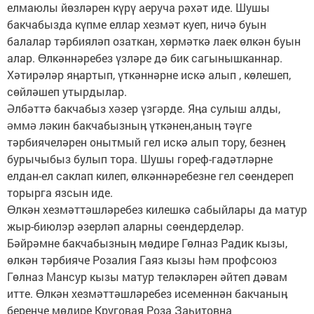
елмаюлы йөзләрен күрү аеруча рәхәт иде. Шушы
бакчабызда күпме еллар хезмәт куеп, ничә буын
балалар тәрбияләп озаткан, хөрмәткә лаек өлкән буын
алар. ϴлкәннәребез үзләре дә бик сагынышканнар.
Хәтирәләр яӊартып, үткәннәрне искә алып , көлешеп,
сөйләшеп утырдылар.
Әлбәттә бакчабыз хəзер үзгəрде. Яӊа сулыш алды,
əммə лəкин бакчабызныӊ үткәнен,аныӊ тәүге
тәрбиячеләрен онытмый гел искә алып тору, безнеӊ
бурычыбыз булып тора. Шушы гореф-гадәтләрне
елдан-ел саклап килеп, өлкәннәребезне гел сөендереп
торырга язсын иде.
ϴлкән хезмәттәшләребез килешкә сабыйлары да матур
жыр-биюлэр әзерләп аларны сөендерделәр.
Бәйрәмне бакчабызныӊ мөдире Гөлназ Радик кызы,
өлкән тәрбияче Розалия Гаяз кызы həм профсоюз
Гөлназ Мансур кызы матур теләкләрен әйтеп дәвам
итте. ϴлкән хезмәттәшләребез исеменнән бакчаныӊ
беренче мөдире Круговая Роза Заһитовна