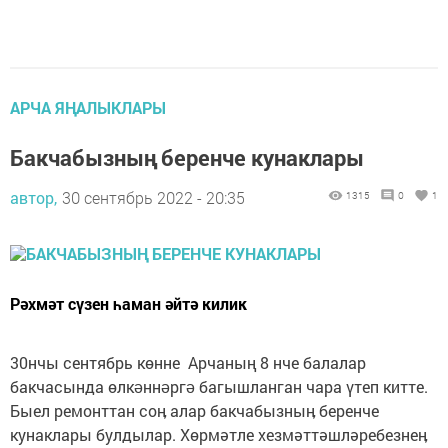
АРЧА ЯҢАЛЫКЛАРЫ
Бакчабызның беренче кунаклары
автор,
30 сентябрь 2022 - 20:35
1315
0
1
Рәхмәт сүзен һаман әйтә килик
30нчы сентябрь көнне Арчаның 8 нче балалар
бакчасында өлкəннəргə багышланган чара үтеп китте.
Быел ремонттан соӊ алар бакчабызныӊ беренче
кунаклары булдылар. Хөрмәтле хезмәттәшләребезнеӊ