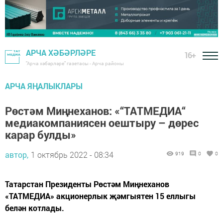
АРЧА ХӘБӘРЛӘРЕ
16+
"Арча хәбәрләре" газетасы - Арча районы
АРЧА ЯҢАЛЫКЛАРЫ
Рөстәм Миңнеханов: «“ТАТМЕДИА“
медиакомпаниясен оештыру – дөрес
карар булды»
автор,
1 октябрь 2022 - 08:34
919
0
0
Татарстан Президенты Рөстәм Миңнеханов
«ТАТМЕДИА» акционерлык җәмгыятен 15 еллыгы
белән котлады.