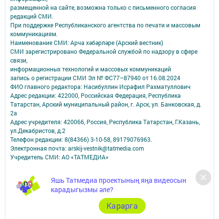
размещенной на сайте, возможна только с письменного согласия
редакций СМИ.
При поддержке Республиканского агентства по печати и массовым
коммуникациям.
Наименование СМИ: Арча хәбәрләре (Арский вестник)
СМИ зарегистрировано Федеральной службой по надзору в сфере
связи,
информационных технологий и массовых коммуникаций
запись о регистрации СМИ Эл № ФС77–87940 от 16.08.2024
ФИО главного редактора: Насибуллин Исрафил Рахматуллович
Адрес редакции: 422000, Российская Федерация, Республика
Татарстан, Арский муниципальный район, г. Арск, ул. Банковская, д.
2а
Адрес учредителя: 420066, Россия, Республика Татарстан, Г.Казань,
ул.Декабристов, д.2
Телефон редакции: 8(84366) 3-10-58, 89179076963.
Электронная почта: arskij-vestnik@tatmedia.com
Учредитель СМИ: АО «ТАТМЕДИА»
Антикоррупционная политика
Яшь Татмедиа проектының яңа видеосын
АО «ТАТМЕДИА» использует «cookie»
для персонализации сервисов и
карадыгызмы әле?
удобства пользователей сайтом.
Использование «cookie» можно отменить в настройках браузера.
Карарга
Политика конфиденциальности