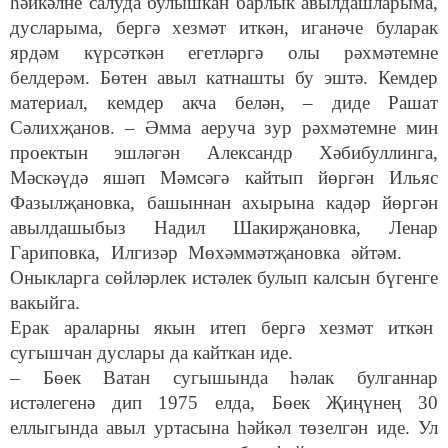
һәйкәлне салуда булышкан барлык авылдашларыма,
дусларыма, бергә хезмәт иткән, иганәче буларак
ярдәм күрсәткән егетләргә олы рәхмәтемне
белдерәм. Бөтен авыл катнашты бу эштә. Кемдер
материал, кемдер акча белән, – диде Рашат
Сәлихҗанов. – Әмма аеруча зур рәхмәтемне мин
проектын эшләгән Александр Хәбибуллинга,
Мәскәүдә яшәп Мәмсәгә кайтып йөргән Ильяс
Фазылҗановка, башыннан ахырына кадәр йөргән
авылдашыбыз Надил Шакирҗановка, Ленар
Гариповка, Илгизәр Мөхәммәтҗановка әйтәм.
Оныкларга сөйләрлек истәлек булып калсын бүгенге
вакыйга.
Ерак араларны якын итеп бергә хезмәт иткән
сугышчан дуслары да кайткан иде.
– Бөек Ватан сугышында һәлак булганнар
истәлегенә дип 1975 елда, Бөек Җиңүнең 30
еллыгында авыл уртасына һәйкәл төзелгән иде. Ул