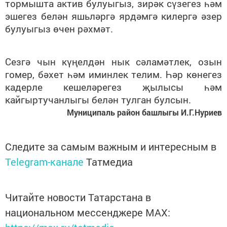
тормышта актив булуыгыз, зирәк сүзегез һәм
эшегез белән яшьләргә ярдәмгә килергә әзер
булуыгыз өчен рәхмәт.
Сезгә чын күңелдән нык сәламәтлек, озын
гомер, бәхет һәм иминлек телим. Һәр көнегез
кадерле кешеләрегез җылысы һәм
кайгыртучанлыгы белән тулган булсын.
Муниципаль район башлыгы И.Г.Нуриев
Следите за самым важным и интересным в
Telegram-канале
Татмедиа
Читайте новости Татарстана в
национальном мессенджере MАХ: