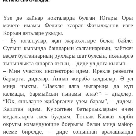
Үзе дә кайнар нокталарда булган Югары Оры
мәчете имамы Феликс хәзрәт Фазылҗанов изге
Коръән аятьләре укыды.
– Бу югалтулар, җан җәрәхәтләре белән бәйле.
Сугыш кырында башларын салганнарның, кайткач
вафат булганнарның рухлары шат булсын, исәннәргә
тынычлыкта яшәргә язсын, – диде ул дога кылып.
– Мин участок инспекторы идем. Ирекле рәвештә
барырга, диделәр. Аннан жирәбә салдылар. Ә ул
миңа чыкты. “Лаеклы ялга чыгарыңа да күп
калмады, бармыйсың гынамы әллә?” – диделәр.
“Юк, яшьләрне җибәргәнче үзем барам”, – дидем.
Капитан идем. Күрсәткән батырлыкларым өчен
медальләргә лаек булдым, Төньяк Кавказ хәрби
округы командующие боерыгы белән миңа майор
исеме бирелде, – диде соңыннан аралашканда