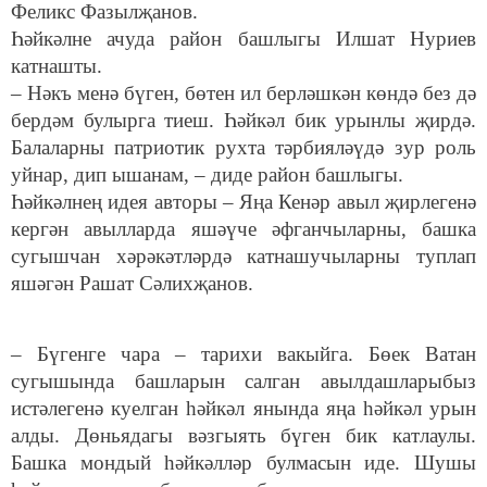
Феликс Фазылҗанов.
Һәйкәлне ачуда район башлыгы Илшат Нуриев
катнашты.
– Нәкъ менә бүген, бөтен ил берләшкән көндә без дә
бердәм булырга тиеш. Һәйкәл бик урынлы җирдә.
Балаларны патриотик рухта тәрбияләүдә зур роль
уйнар, дип ышанам, – диде район башлыгы.
Һәйкәлнең идея авторы – Яңа Кенәр авыл җирлегенә
кергән авылларда яшәүче әфганчыларны, башка
сугышчан хәрәкәтләрдә катнашучыларны туплап
яшәгән Рашат Сәлихҗанов.
– Бүгенге чара – тарихи вакыйга. Бөек Ватан
сугышында башларын салган авылдашларыбыз
истәлегенә куелган һәйкәл янында яңа һәйкәл урын
алды. Дөньядагы вәзгыять бүген бик катлаулы.
Башка мондый һәйкәлләр булмасын иде. Шушы