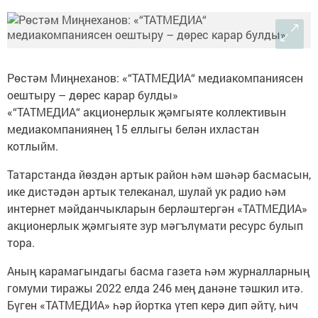
Рөстәм Миңнеханов: «“ТАТМЕДИА“ медиакомпаниясен
оештыру – дөрес карар булды»
«“ТАТМЕДИА“ акционерлык җәмгыяте коллективын
медиакомпаниянең 15 еллыгы белән ихластан
котлыйм.
Татарстанда йөздән артык район һәм шәһәр басмасын,
ике дистәдән артык телеканал, шулай ук радио һәм
интернет мәйданчыкларын берләштергән «ТАТМЕДИА»
акционерлык җәмгыяте зур мәгълүмати ресурс булып
тора.
Аның карамагындагы басма газета һәм журналларның
гомуми тиражы 2022 елда 246 мең данәне тәшкил итә.
Бүген «ТАТМЕДИА» һәр йортка үтеп керә дип әйтү, һич