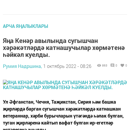
АРЧА ЯҢАЛЫКЛАРЫ
Яңа Кенәр авылында сугышчан
хәрәкәтләрдә катнашучылар хөрмәтенә
һәйкәл куелды.
Румия Надршина,
1 октябрь 2022 - 08:26
863
0
0
Ул Әфганстан, Чечня, Таҗикстан, Сирия һәм башка
җирләрдә барган сугышчан хәрәкәтләрдә катнашкан
ветераннар, хәрби бурычларын үтәгәндә һәлак булган,
туган җирләренә кайтып вафат булган ир-егетләр
истәлегенә ачылды.