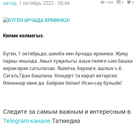
автор,
1 октябрь 2022 - 06:44
1093
0
0
Килми калмагыз.
Бүген, 1 октябрьдә, шимбә көн Арчада ярминкә. Җиңү
паркы янында. Авыл хуҗалыгы азык-төлеге һәм башка
кирәк-ярак сатылачак. Яшелчә, бәрәңге, ашлык һ.б.
Сәгать7дән башлана. Концерт та карап китәрсез.
Өлкәннәр көне дә. Бәйрәм белән! Исән-сау булыйк!
Следите за самым важным и интересным в
Telegram-канале
Татмедиа