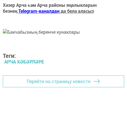
Хәзер Арча һәм Арча районы яңалыкларын
безнең
Telegram-каналдан
да белә аласыз
Теги:
АРЧА ХӘБӘРЛӘРЕ
Перейти на страницу новости