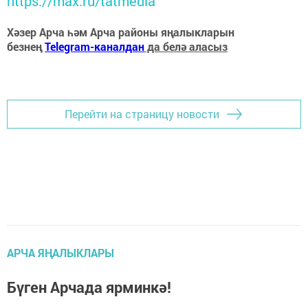
https://max.ru/tatmedia
Хәзер Арча һәм Арча районы яңалыкларын
безнең
Telegram-каналдан
да белә аласыз
Перейти на страницу новости
АРЧА ЯҢАЛЫКЛАРЫ
Бүген Арчада ярминкә!