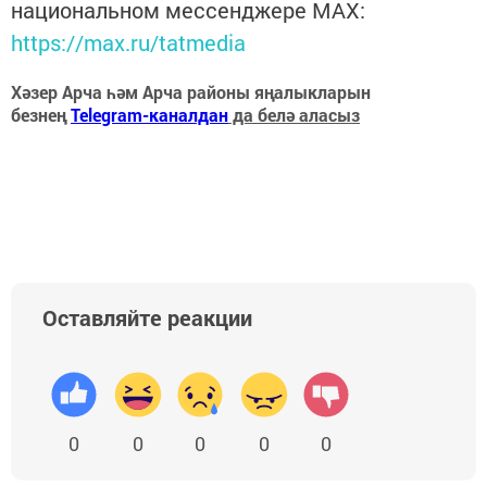
национальном мессенджере MАХ:
https://max.ru/tatmedia
Хәзер Арча һәм Арча районы яңалыкларын
безнең
Telegram-каналдан
да белә аласыз
Оставляйте реакции
0
0
0
0
0