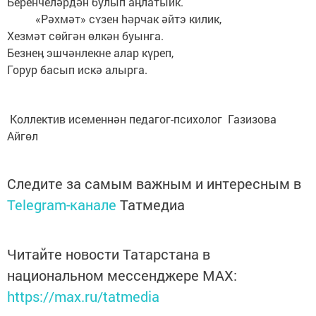
Беренчеләрдəн булып аӊлатыйк.
«Рәхмәт» сʏзен həрчак әйтэ килик,
Хезмәт сөйгән өлкән буынга.
Безнеӊ эшчәнлекне алар күреп,
Горур басып искә алырга.
Коллектив исеменнән педагог-психолог Газизова
Айгөл
Следите за самым важным и интересным в
Telegram-канале
Татмедиа
Читайте новости Татарстана в
национальном мессенджере MАХ:
https://max.ru/tatmedia