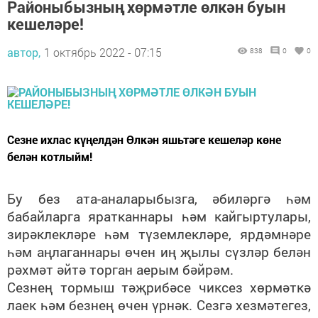
Районыбызның хөрмәтле өлкән буын
кешеләре!
автор,
1 октябрь 2022 - 07:15
838
0
0
Сезне ихлас күңелдән Өлкән яшьтәге кешеләр көне
белән котлыйм!
Бу без ата-аналарыбызга, әбиләргә һәм
бабайларга яратканнары һәм кайгыртулары,
зирәклекләре һәм түземлекләре, ярдәмнәре
һәм аңлаганнары өчен иң җылы сүзләр белән
рәхмәт әйтә торган аерым бәйрәм.
Сезнең тормыш тәҗрибәсе чиксез хөрмәткә
лаек һәм безнең өчен үрнәк. Сезгә хезмәтегез,