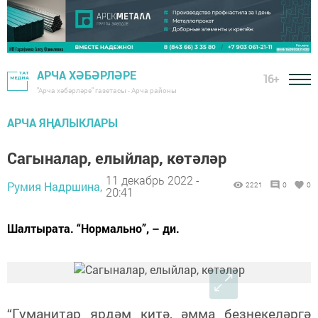
АРЧА ХӘБӘРЛӘРЕ
16+
"Арча хәбәрләре" газетасы - Арча районы
АРЧА ЯҢАЛЫКЛАРЫ
Сагыналар, елыйлар, көтәләр
11 декабрь 2022 -
Румия Надршина,
2221
0
0
20:41
Шалтырата. “Нормально”, – ди.
“Гуманитар ярдәм китә, әмма безнекеләргә