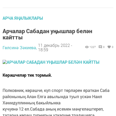
АРЧА ЯҢАЛЫКЛАРЫ
Арчалар Сабадан уңышлар белән
кайтты
11 декабрь 2022 -
Гөлсинә Зәкиева,
1227
0
0
18:59
Көрәшчеләр тик тормый.
Полковник, көрәшче, күп спорт төрләрен яраткан Саба
районының Алан Елга авылында туып үскән Наил
Хәмидуллинның бакыйлыкка
күчүенә 12 ел.Сабада аның исемен мәңгеләштереп,
татарча көрәш турнирын үткәрүне традициягә