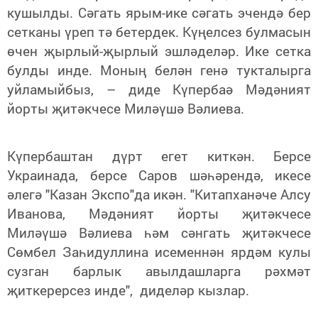
кушылды. Сәгать ярым-ике сәгать эчендә бер
сетканы үреп тә бетердек. Күңелсез булмасын
өчен җырлый-җырлый эшләделәр. Ике сетка
булды инде. Моның белән генә тукталырга
уйламыйбыз, – диде Күпербаә Мәдәният
йорты җитәкчесе Миләүшә Вәлиева.
Күпербаштан дүрт егет киткән. Берсе
Украинада, берсе Саров шәһәрендә, икесе
әлегә "Казан Экспо"да икән. "Китапханәче Алсу
Иванова, Мәдәният йорты җитәкчесе
Миләүшә Вәлиева һәм сәнгать җитәкчесе
Сөмбел Заһидуллина исеменнән ярдәм кулы
сузган барлык авылдашларга рәхмәт
җиткерерсез инде", диделәр кызлар.