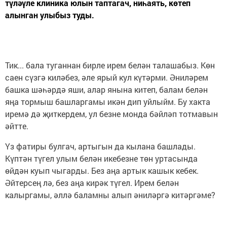
түләүле клиника юлын таптагач, ниһаять, көтеп
алынган улыбыз туды.
Тик... бала туганнан бирле ирем белән талашабыз. Көн
саен сүзгә киләбез, әле ярый кул күтәрми. Әниләрем
башка шәһәрдә яши, алар янына китеп, балам белән
яңа тормыш башларгамы икән дип уйлыйм. Бу хакта
иремә дә җиткердем, ул безне монда бәйләп тотмавын
әйтте.
Үз фатиры булгач, артыгын да кылана башлады.
Күптән түгел улым белән икебезне төн уртасында
өйдән куып чыгарды. Без аңа артык кашык кебек.
Әйтерсең лә, без аңа кирәк түгел. Ирем белән
калыргамы, әллә баламны алып әниләргә китәргәме?