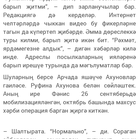
барып җитми”, – дип зарланучылар бар.
Редакциягә дә керделәр. Интернет
челтәрләрдә чыккан видео бу фикерләрне
тагын да күпертеп җибәрде. Әмма дөреслеккә
туры килми, барып җитә икән бит. “Рәхмәт,
ярдәмегезне алдык”, – дигән хәбәрләр килә
инде. Адреслы посылкаларның ияләренә
барып ирешүе турында да мәгълуматлар бар.
Шуларның берсе Арчада яшәүче Ахуновлар
гаиләсе. Руфина Ахунова белән сөйләштек.
Аның ире Фәнис 26 сентяберьдә
мобилизацияләнгән, октябрь башында махсус
хәрби операция барган җиргә киткән.
– Шалтырата. “Нормально”, – ди. Сораган