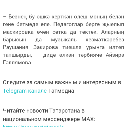
– Безнең бу эшкә керткән өлеш моның белән
генә бетмәде әле. Педагоглар бергә җыелып
маскировка өчен сетка да тектек. Аларның
барысын да музыкаль хезмәткәребез
Раушания Закирова тиешле урынга илтеп
тапшырды, – диде өлкән тәрбияче Айзирә
Галлямова.
Следите за самым важным и интересным в
Telegram-канале
Татмедиа
Читайте новости Татарстана в
национальном мессенджере MАХ: