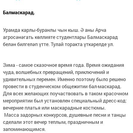
Балмаскарад.
Урамда карлы-буранлы чын кыш. Ә аны Арча
агросәнәгать көллияте студентлары Балмаскарад
белән билгеләп үтте. Тулай торакта үткәрелде ул.
Зима - самое сказочное время года. Время ожидания
чуда, волшебных превращений, приключений и
удивительных перемен. Именно поэтому было решено
провести в студенческом общежитии бал-маскарад.
Для всех желающих поучаствовать в таком красочном
мероприятии был установлен специальный дресс-код:
вечерние платья или маскарадные костюмы.
Масса задорных конкурсов, душевные песни и танцы
сделали этот вечер теплым, праздничным и
запоминающимся.