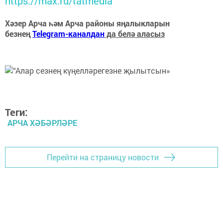
https://max.ru/tatmedia
Хәзер Арча һәм Арча районы яңалыкларын
безнең
Telegram-каналдан
да белә аласыз
Теги:
АРЧА ХӘБӘРЛӘРЕ
Перейти на страницу новости