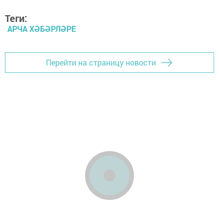
Теги:
АРЧА ХӘБӘРЛӘРЕ
Перейти на страницу новости