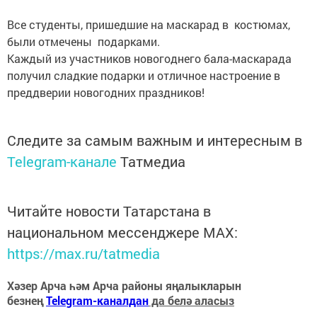
Все студенты, пришедшие на маскарад в костюмах,
были отмечены подарками.
Каждый из участников новогоднего бала-маскарада
получил сладкие подарки и отличное настроение в
преддверии новогодних праздников!
Следите за самым важным и интересным в
Telegram-канале
Татмедиа
Читайте новости Татарстана в
национальном мессенджере MАХ:
https://max.ru/tatmedia
Хәзер Арча һәм Арча районы яңалыкларын
безнең
Telegram-каналдан
да белә аласыз