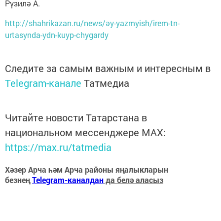
Рүзилә А.
http://shahrikazan.ru/news/әy-yazmyish/irem-tn-
urtasynda-ydn-kuyp-chygardy
Следите за самым важным и интересным в
Telegram-канале
Татмедиа
Читайте новости Татарстана в
национальном мессенджере MАХ:
https://max.ru/tatmedia
Хәзер Арча һәм Арча районы яңалыкларын
безнең
Telegram-каналдан
да белә аласыз