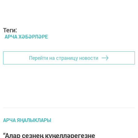
Теги:
АРЧА ХӘБӘРЛӘРЕ
Перейти на страницу новости
АРЧА ЯҢАЛЫКЛАРЫ
“Алар сезнең күңелләрегезне