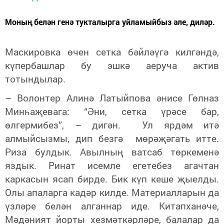
Моның белән генә тукталырга уйламыйбыз әле, диләр.
Маскировка өчен сетка бәйләүгә килгәндә,
күпербашлар бу эшкә аеруча актив
тотындылар.
– Волонтер Алинә Латыйпова әнисе Гөлназ
Минһаҗевага: “Әни, сетка үрәсе бар,
өлгермибез”, – дигән. Ул ярдәм итә
алмыйсызмы, дип безгә мөрәҗәгать итте.
Риза булдык. Авылның ватсаб төркеменә
яздык. Ринат исемле егетебез агачтан
каркасын ясап бирде. Бик күп кеше җыелды.
Олы апаларга кадәр килде. Материалларын да
үзләре белән алганнар иде. Китапханәче,
Мәдәният йорты хезмәткәрләре, балалар да