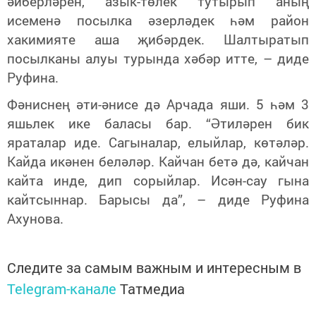
әйберләрен, азык-төлек тутырып аның
исеменә посылка әзерләдек һәм район
хакимияте аша җибәрдек. Шалтыратып
посылканы алуы турында хәбәр итте, – диде
Руфина.
Фәниснең әти-әнисе дә Арчада яши. 5 һәм 3
яшьлек ике баласы бар. “Әтиләрен бик
яраталар иде. Сагыналар, елыйлар, көтәләр.
Кайда икәнен беләләр. Кайчан бетә дә, кайчан
кайта инде, дип сорыйлар. Исән-сау гына
кайтсыннар. Барысы да”, – диде Руфина
Ахунова.
Следите за самым важным и интересным в
Telegram-канале
Татмедиа