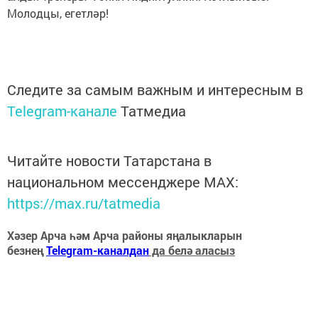
Молодцы, егетләр!
Следите за самым важным и интересным в
Telegram-канале
Татмедиа
Читайте новости Татарстана в
национальном мессенджере MАХ:
https://max.ru/tatmedia
Хәзер Арча һәм Арча районы яңалыкларын
безнең
Telegram-каналдан
да белә аласыз