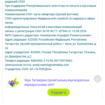
редакций СМИ.
При поддержке Республиканского агентства по печати и массовым
коммуникациям.
Наименование СМИ: Арча хәбәрләре (Арский вестник)
СМИ зарегистрировано Федеральной службой по надзору в сфере
связи,
информационных технологий и массовых коммуникаций
запись о регистрации СМИ Эл № ФС77–87940 от 16.08.2024
ФИО главного редактора: Насибуллин Исрафил Рахматуллович
Адрес редакции: 422000, Российская Федерация, Республика
Татарстан, Арский муниципальный район, г. Арск, ул. Банковская, д.
2а
Адрес учредителя: 420066, Россия, Республика Татарстан, Г.Казань,
ул.Декабристов, д.2
Телефон редакции: 8(84366) 3-10-58, 89179076963.
Электронная почта: arskij-vestnik@tatmedia.com
Учредитель СМИ: АО «ТАТМЕДИА»
Антикоррупционная политика
Яшь Татмедиа проектының яңа видеосын
АО «ТАТМЕДИА» использует «cookie»
для персонализации сервисов и
карадыгызмы әле?
удобства пользователей сайтом.
Использование «cookie» можно отменить в настройках браузера.
Карарга
Политика конфиденциальности