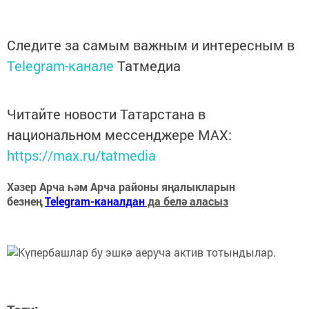
Следите за самым важным и интересным в
Telegram-канале
Татмедиа
Читайте новости Татарстана в
национальном мессенджере MАХ:
https://max.ru/tatmedia
Хәзер Арча һәм Арча районы яңалыкларын
безнең
Telegram-каналдан
да белә аласыз