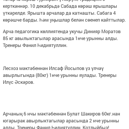
керткәннәр. 10 декабрьдә Сабада көрәш ярышлары
үткәрелде. Ярышта арчалар да катнашты. Сабага 4
көрәшче барды. Һәм уңышлар белән сөенеп кайттылар.
Арча педагогика көллиятендә укучы Динияр Моратов
85 кг авылыктагылар арасында 1нче урынны алды.
Тренеры Фәнил Һидиятуллин.
Лесхоз мәктәбеннән Илсаф Йосыпов үз үлчәү
авырлыгында (80кг) 1нче урынны яулады. Тренеры
Илүс Әскәров.
Арчаның 6 нчы мәктәбеннән Булат Шакиров 60кг.нан
югарырак авырлыктагылар арасында 2 нче урынны
алды. Тренеры Фәнил Һидиятуллин. Котлыйбыз!