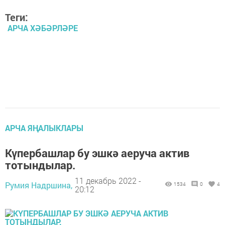
Теги:
АРЧА ХӘБӘРЛӘРЕ
АРЧА ЯҢАЛЫКЛАРЫ
Күпербашлар бу эшкә аеруча актив
тотындылар.
11 декабрь 2022 -
Румия Надршина,
1534
0
4
20:12