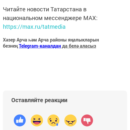
Читайте новости Татарстана в
национальном мессенджере MАХ:
https://max.ru/tatmedia
Хәзер Арча һәм Арча районы яңалыкларын
безнең
Telegram-каналдан
да белә аласыз
Оставляйте реакции