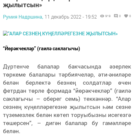
җылытсын»
Румия Надршина,
11 декабрь 2022 - 19:52
919
0
0
“Йөрәкчекләр” (гаилә саклагычы)
Дүртенче балалар бакчасында әзерлек
төркеме балалары тәрбиячеләр, әти-әниләре
белән берлектә безнең солдатлар өчен
фетрдан төрле формада “йөрәкчекләр” (гаилә
саклагычы – оберег семь) теккәннәр. “Алар
сезнең күңелләрегезне җылытсын һәм сезне
түземезлек белән көтеп торуыбызны исегезгә
төшерсен”, – дигән балалар бу гамәлләре
белән.