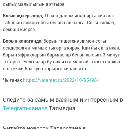
сыгылмалылыгын арттыра.
Көзән җыерганда,
10 көн дәвамында иртә-кич аяк
табанын лимон согы белән ышкырга. Согы кипкәч,
оекбаш кияргә.
Борын канаганда
, борын тишегенә лимон согы
сеңдерелгән мамык тыгарга кирәк. Кан нык ага икән,
борын яфракларын бармаклар белән кысып, 3 минут
тотарга. Белгечләр бу вакытта маңгайга юеш салкын
сөлге яки боз куеп торырга киңәш итә.
Чыганак
https://vatantat.ru/2022/10/95498/
Следите за самым важным и интересным в
Telegram-канале
Татмедиа
Читайте новости Татарстана в