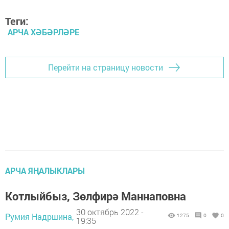
Теги:
АРЧА ХӘБӘРЛӘРЕ
Перейти на страницу новости
АРЧА ЯҢАЛЫКЛАРЫ
Котлыйбыз, Зөлфирә Маннаповна
30 октябрь 2022 -
Румия Надршина,
1275
0
0
19:35