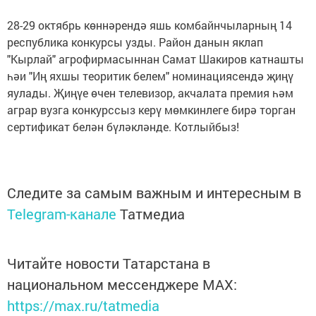
28-29 октябрь көннәрендә яшь комбайнчыларның 14
республика конкурсы узды. Район данын яклап
"Кырлай" агрофирмасыннан Самат Шакиров катнашты
һәи "Иң яхшы теоритик белем" номинациясендә җиңү
яулады. Җиңүе өчен телевизор, акчалата премия һәм
аграр вузга конкурссыз керү мөмкинлеге бирә торган
сертификат белән бүләкләнде. Котлыйбыз!
Следите за самым важным и интересным в
Telegram-канале
Татмедиа
Читайте новости Татарстана в
национальном мессенджере MАХ:
https://max.ru/tatmedia