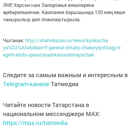
ЛНР, Херсон һәм Запорожье өлкәләренә
җибәрелмәячәк. Кампания барышында 120 мең кеше
чакырылыр дип планлаштырыла.
Чыганак:
http://shahrikazan.ru/news/kyiskacha-
ya%D2%A3alyiklar/rf-general-shtaby-chakyrylyshtagy-ir-
egetlr-khrbi-operatsiyad-katnashmayachak
Следите за самым важным и интересным в
Telegram-канале
Татмедиа
Читайте новости Татарстана в
национальном мессенджере MАХ:
https://max.ru/tatmedia