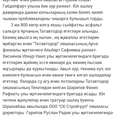
Габделфәрт улына бик зур рәхмәт. Юл эшләү
дәверендә даими юлчыларның хәлен белеп, килеп
чыккан проблемаларны чишәргә булышып торды.
3 км 800 метр юлга яхшы сыйфатлы асфальт
салырга Арчаның Татавтодор егетләре алынды.
Безнең авылга иң эшчән , иң җаваплы егетләрен
җибәргән өчен “Татавтодор” оешмасының Арча
филиалы җитәкчесе Альберт Сафиевка рәхмәт.
Хөсәенов Илнур Наил улы җитәкчелегендәге бригада
егетләрен җәйнең эссе көннәре дә, көзнең пыскак
яңгырлары да куркытмады. Авыл зур, техника күп, юл
өзеклеге булмасын өчен көнне төнгә ялгап эшләделәр
егетләр. Язларда су агу өчен лотокларны Татавтодор
оешмасының Теләчедән килгән Шәрипов Фәнис
Рәфкать улы җитәкчелегендәге бригада ясады. Юл
читенә җәяүлеләр өчен тратуар эшләү буенча
Шушмабаш авылында ООО “СК Стройгруп” оешмасы
директоры Гарипов Руслан Радик улы җитәкчелегендә