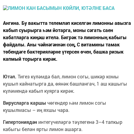
Ангина. Бу вакытта телемләп киселгән лимонны авызга
кабып суырырга һәм йотарга, моны сәгать саен
кабатларга киңәш ителә. Бигрәк тә лимонның кабыгы
файдалы. Аны чәйнәгәннән соң, С витамины тамак
төбендәге бактерияләрне үтерсен өчен, башка ризык
капмый торырга кирәк.
Ютәл.
Тигез күләмдә бал, лимон согы, шикәр комы
кушып кайнатырга да, өянәк башлангач, 1 аш кашыгы
күләмендә кабып куярга кирәк.
Вирусларга каршы
чөгендер һәм лимон согы
кушылмасы – иң яхшы чара.
Гипертониядән
интегүчеләргә тәүлегенә 3–4 тапкыр
кабыгы белән ярты лимон ашарга.