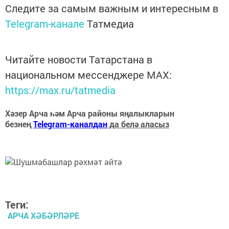
Следите за самым важным и интересным в
Telegram-канале
Татмедиа
Читайте новости Татарстана в
национальном мессенджере MАХ:
https://max.ru/tatmedia
Хәзер Арча һәм Арча районы яңалыкларын
безнең
Telegram-каналдан
да белә аласыз
Теги:
АРЧА ХӘБӘРЛӘРЕ