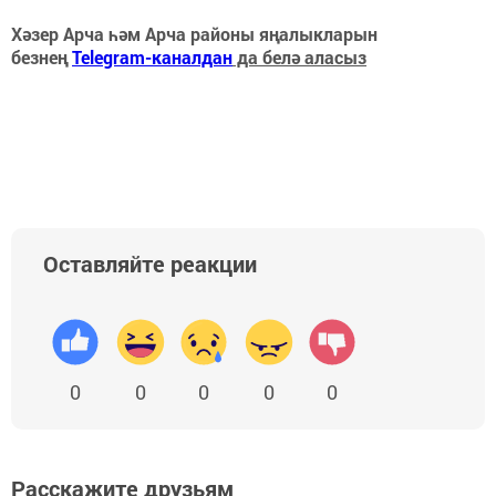
Хәзер Арча һәм Арча районы яңалыкларын
безнең
Telegram-каналдан
да белә аласыз
Оставляйте реакции
0
0
0
0
0
Расскажите друзьям