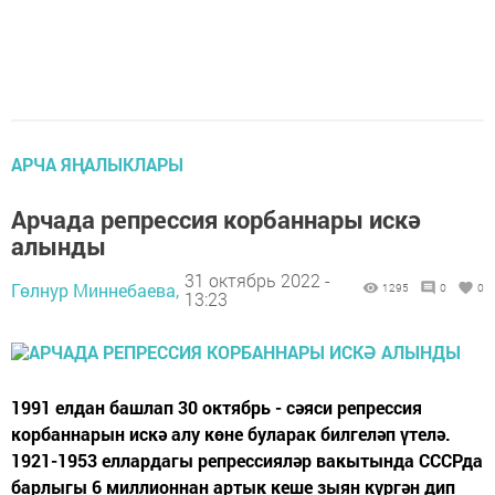
АРЧА ЯҢАЛЫКЛАРЫ
Арчада репрессия корбаннары искә
алынды
31 октябрь 2022 -
Гөлнур Миннебаева,
1295
0
0
13:23
1991 елдан башлап 30 октябрь - сәяси репрессия
корбаннарын искә алу көне буларак билгеләп үтелә.
1921-1953 еллардагы репрессияләр вакытында СССРда
барлыгы 6 миллионнан артык кеше зыян күргән дип