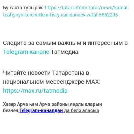
Бу хакта тулырак:
https://tatar-inform.tatar/news/kamal-
teatrynyn-kurenekle-artisty-nail-dunaev-vafat-5862205
Следите за самым важным и интересным в
Telegram-канале
Татмедиа
Читайте новости Татарстана в
национальном мессенджере MАХ:
https://max.ru/tatmedia
Хәзер Арча һәм Арча районы яңалыкларын
безнең
Telegram-каналдан
да белә аласыз