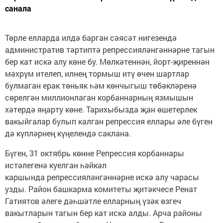
санала
Төрле елларда илдә барган сәясәт нигезендә
административ тәртиптә репрессияләнгәннәрне тагын
бер кат искә алу көне бу. Мөлкәтеннән, йорт-җиреннән
мәхрүм ителеп, илнең тормыш итү өчен шартлар
булмаган ерак төньяк һәм көнчыгыш төбәкләренә
сөрелгән миллионлаган корбаннарның язмышын
хәтердә яңарту көне. Тарихыбызда җан өшетерлек
вакыйгалар булып калган репрессия еллары әле бүген
дә күпләрнең күңелендә саклана.
Бүген, 31 октябрь көнне Репрессия корбаннары
истәлегенә куелган һәйкәл
каршында репрессияләнгәннәрне искә алу чарасы
узды. Район башкарма комитеты җитәкчесе Ренат
Гатиятов әлеге дәһшәтле елларның үзәк өзгеч
вакытларын тагын бер кат искә алды. Арча районы