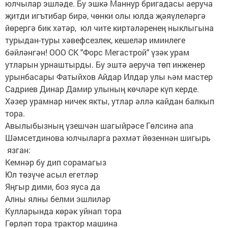
юлчылар эшләде. Бу эшкә Маннур бригадасы аеруча
җитди игътибар бирә, чөнки олы юлда җәяүлеләргә
йөрергә бик хәтәр, юл чите киртәләренең ныклыгына
турыдан-туры хәвефсезлек, кешеләр иминлеге
бәйләнгән! ООО СК "Форс Мегастрой" үзәк урам
утларын урнаштырды. Бу эштә аеруча төп инженер
урынбасары Фатыйхов Айдар Илдар улы һәм мастер
Садриев Динар Дамир улының көчләре күп керде.
Хәзер урамнар ничек якты, утлар әллә кайдан балкып
тора.
Авылыбызның үзешчән шагыйрәсе Гөлсинә апа
Шәмсетдинова юлчыларга рәхмәт йөзеннән шигырь
язган:
Кемнәр бу дип сорамагыз
Юл төзүче асыл егетләр
Яңгыр дими, боз яуса да
Алны ялны белми эшлиләр
Кулларында көрәк уйнап тора
Гөрләп тора трактор машина