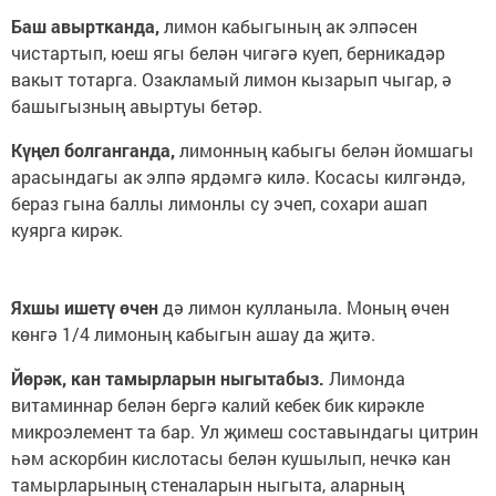
Баш авыртканда,
лимон кабыгының ак элпәсен
чистартып, юеш ягы белән чигәгә куеп, берникадәр
вакыт тотарга. Озакламый лимон кызарып чыгар, ә
башыгызның авыртуы бетәр.
Күңел болганганда,
лимонның кабыгы белән йомшагы
арасындагы ак элпә ярдәмгә килә. Косасы килгәндә,
бераз гына баллы лимонлы су эчеп, сохари ашап
куярга кирәк.
Яхшы ишетү өчен
дә лимон кулланыла. Моның өчен
көнгә 1/4 лимоның кабыгын ашау да җитә.
Йөрәк, кан тамырларын ныгытабыз.
Лимонда
витаминнар белән бергә калий кебек бик кирәкле
микроэлемент та бар. Ул җимеш составындагы цитрин
һәм аскорбин кислотасы белән кушылып, нечкә кан
тамырларының стеналарын ныгыта, аларның