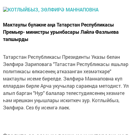
Мактаулы бүләкне аңа Татарстан Республикасы
Премьер- министры урынбасары Ләйлә Фазлыева
тапшырды
Татарстан Республикасы Президенты Указы белән
Зөлфирә Зариповага "Татастан Республикасы яшьләр
политикасы өлкәсенең атказанган хезмәткәре"
мактаулы исеме бирелде. Зөлфирә Маннаповна күп
еллардан бирле Арча укучылар сараенда методист. Ул
алып барган "Нур" балалар телестудиясенең хезмәте
һәм ирешкән уңышлары искиткеч зур. Котлыйбыз,
Зөлфирә. Сез бу исемгә лаек.