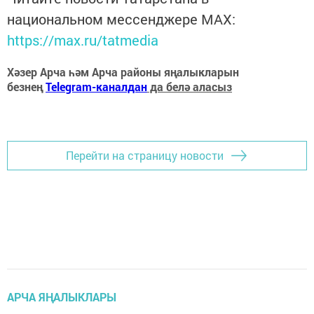
национальном мессенджере MАХ:
https://max.ru/tatmedia
Хәзер Арча һәм Арча районы яңалыкларын
безнең
Telegram-каналдан
да белә аласыз
Перейти на страницу новости
АРЧА ЯҢАЛЫКЛАРЫ