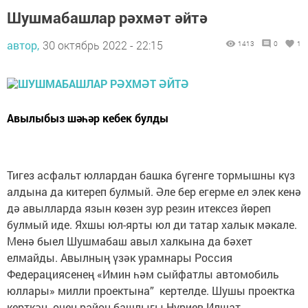
Шушмабашлар рәхмәт әйтә
автор,
30 октябрь 2022 - 22:15
1413
0
1
Авылыбыз шәһәр кебек булды
Тигез асфальт юллардан башка бүгенге тормышны күз
алдына да китереп булмый. Әле бер егерме ел элек кенә
дә авылларда язын көзен зур резин итексез йөреп
булмый иде. Яхшы юл-ярты юл ди татар халык мәкале.
Менә быел Шушмабаш авыл халкына да бәхет
елмайды. Авылның үзәк урамнары Россия
Федерациясенең «Имин һәм сыйфатлы автомобиль
юллары» милли проектына” кертелде. Шушы проектка
керткән өчен район башлыгы Нуриев Илшат