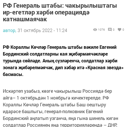
РФ Генераль штабы: чакырылыштагы
ир-егетләр хәрби операциядә
катнашмаячак
автор,
31 октябрь 2022 - 11:24
1076
0
0
РФ Кораллы Көчләр Генераль штабы вәкиле Евгений
Бординский солдатларны кая җибәрмәячәкләре
турында сөйләде. Аның сүзләренчә, солдатлар хәрби
зонага җибәрелмәячәк, дип хәбәр итә «Красная звезда»
басмасы.
Искәртеп узабыз, көзге чакырылыш Россиядә бер
айга– 1 октябрьдән 1 ноябрьгә кичектерелде. РФ
Кораллы Көчләр Генераль штабы Баш оештыру
идарәсе башлыгы, генерал-полковник Евгений
Бординский аңлатып узганча, яңа гына шинель кигән
солдатлар Россиянең яңа территорияләрендә – ДНР,