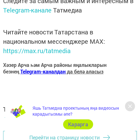
Следите за самым важным и интересным в
Telegram-канале
Татмедиа
Читайте новости Татарстана в
национальном мессенджере MАХ:
https://max.ru/tatmedia
Хәзер Арча һәм Арча районы яңалыкларын
безнең
Telegram-каналдан
да белә аласыз
Теги:
Яшь Татмедиа проектының яңа видеосын
карадыгызмы әле?
АРЧА ХӘБӘРЛӘРЕ
Карарга
Перейти на страницу новости