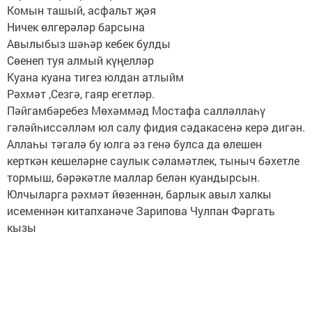
Комын ташый, асфальт җәя
Ничек өлгерәләр барсына
Авылыбыз шәһәр кебек булды
Сөенеп туя алмый күңелләр
Куана куана тигез юлдан атлыйм
Рәхмәт ,Сезгә, гаяр егетләр.
Пәйгамбәребез Мөхәммәд Мостафа салләллаһү
гәләйһиссәлләм юл салу фидия сәдакасенә керә дигән.
Аллаһы тәгалә бу юлга әз генә булса да өлешен
керткән кешеләрне саулык сәламәтлек, тыныч бәхетле
тормыш, бәрәкәтле маллар белән куандырсын.
Юлчыларга рәхмәт йөзеннән, барлык авыл халкы
исеменнән китапханәче Зарипова Чулпан Фәргать
кызы