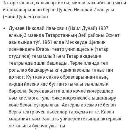
Татарстанның халык артисты, милли сәхнәбезнең якты
йолдызларыннан берсе Дунаев Николай Иван улы
(Наил Дунаев) вафат.
Дунаев Николай Иванович (Наил Дунай) 1937
елның 3 маенда Татарстанның Зәй районы Әхмәт
авылында туf. 1961 елда Мәскәүдә Щепкин
исемендәге Югары театр училищесын (татар
студиясе) тәмамлый һәм Татар академия
театрында эшли башлады. Төрле планда төп
рольләр башкаручы киң диапазонлы танылган
артист. Күп кенә сәхнә образларыннан аның
иҗади йөзенә хас булган ягымлы зыялылык
бөркелә, берүк вакытта алар көчле кичерешләр
һәм хисләргә тулы эчке киеренкелек, ышандыру
көче белән сугарылган. Актерлык хезмәте белән
бергә театр өчен пьесалар тәрҗемә итте. Казан
мәдәният һәм сәнгать университетында актерлык
осталыгы буенча укытты.