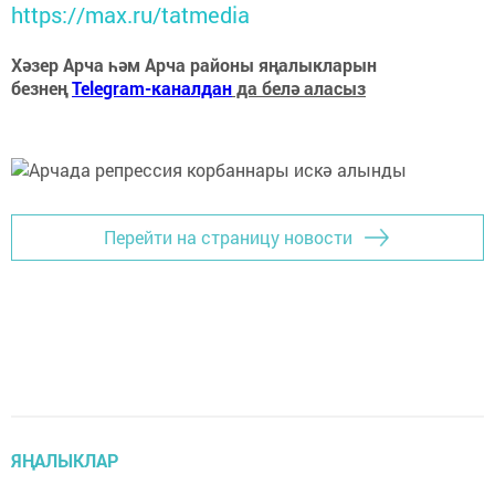
https://max.ru/tatmedia
Хәзер Арча һәм Арча районы яңалыкларын
безнең
Telegram-каналдан
да белә аласыз
Перейти на страницу новости
ЯҢАЛЫКЛАР