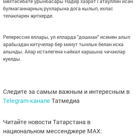
мөхтәсибәте урынбасары Надир хәзрәт Гатауллин исән
булмаганнарның рухларына дога кылып, ихлас
теләкләрен җиткерде.
Реперессия еллары, ул елларда "дошман" исемен алып
арабыздан китүчеләр бер минут тынлык белән искә
алынды. Алар истәлегенә һәйкәл каршына чәчәкләр
куелды.
Следите за самым важным и интересным в
Telegram-канале
Татмедиа
Читайте новости Татарстана в
национальном мессенджере MАХ: