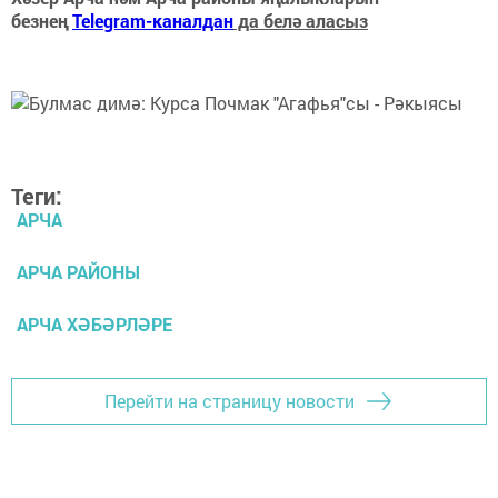
безнең
Telegram-каналдан
да белә аласыз
Теги:
АРЧА
АРЧА РАЙОНЫ
АРЧА ХӘБӘРЛӘРЕ
Перейти на страницу новости