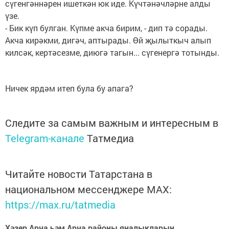
сүгенгәннәрен ишеткән юк иде. Күчтәнәчләрне алды
үзе.
- Бик күп булган. Күпме акча бирим, - дип тә сорады.
Акча кирәкми, дигәч, аптырады. Өй җылыткыч алып
килсәк, кертәсезме, диюгә тагын... сүгенергә тотынды.
Ничек ярдәм итеп була бу апага?
Следите за самым важным и интересным в
Telegram-канале
Татмедиа
Читайте новости Татарстана в
национальном мессенджере MАХ:
https://max.ru/tatmedia
Хәзер Арча һәм Арча районы яңалыкларын