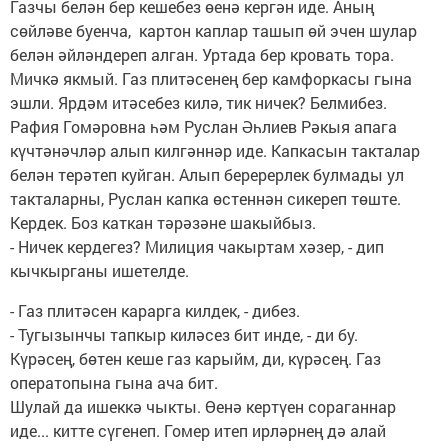
Газчы белән бер кешебез өенә кергән иде. Аның
сөйләве буенча, картон каплар ташып өй эчен шулар
белән әйләндереп алган. Уртада бер кровать тора.
Мичкә якмый. Газ плитәсенең бер камфоркасы гына
эшли. Ярдәм итәсебез килә, тик ничек? Белмибез.
Рафия Гомәровна һәм Руслан Әһлиев Рәкыя апага
күчтәнәчләр алып килгәннәр иде. Капкасын такталар
белән терәтеп куйган. Алып беререрлек булмады ул
такталарны, Руслан капка өстеннән сикереп төште.
Кердек. Боз каткан тәрәзәне шакыйбыз.
- Ничек кердегез? Милиция чакыртам хәзер, - дип
кычкырганы ишетелде.
- Газ плитәсен карарга килдек, - дибез.
- Тугызынчы тапкыр киләсез бит инде, - ди бу.
Күрәсең, бөтен кеше газ карыйм, ди, күрәсең. Газ
оператопына гына ача бит.
Шулай да ишеккә чыкты. Өенә кертүен сораганнар
иде... китте сүгенеп. Гомер итеп ирләрнең дә алай