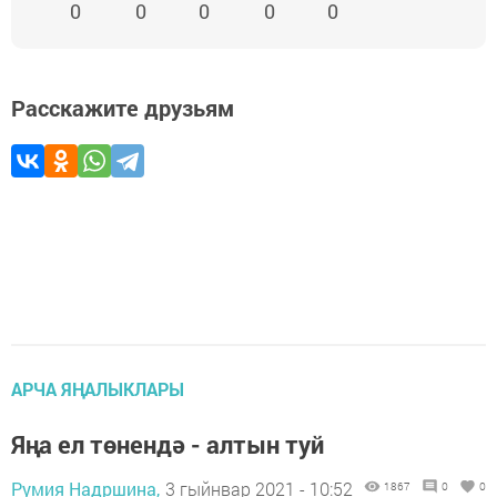
0
0
0
0
0
Расскажите друзьям
АРЧА ЯҢАЛЫКЛАРЫ
Яңа ел төнендә - алтын туй
Румия Надршина,
3 гыйнвар 2021 - 10:52
1867
0
0