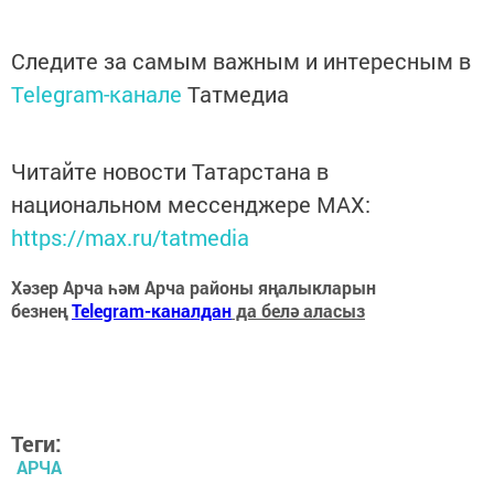
Следите за самым важным и интересным в
Telegram-канале
Татмедиа
Читайте новости Татарстана в
национальном мессенджере MАХ:
https://max.ru/tatmedia
Хәзер Арча һәм Арча районы яңалыкларын
безнең
Telegram-каналдан
да белә аласыз
Теги:
АРЧА