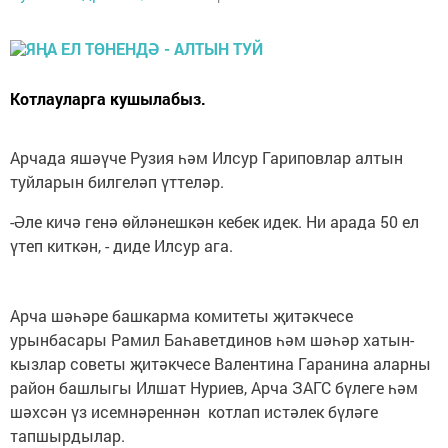
Котлауларга кушылабыз.
Арчада яшәүче Рузия һәм Илсур Гариповлар алтын
туйларын билгеләп үттеләр.
-Әле кичә генә өйләнешкән кебек идек. Ни арада 50 ел
үтеп киткән, - диде Илсур ага.
Арча шәһәре башкарма комитеты җитәкчесе
урынбасары Рамил Баһаветдинов һәм шәһәр хатын-
кызлар советы җитәкчесе Валентина Гаранина аларны
район башлыгы Илшат Нуриев, Арча ЗАГС бүлеге һәм
шәхсән үз исемнәреннән котлап истәлек бүләге
тапшырдылар.