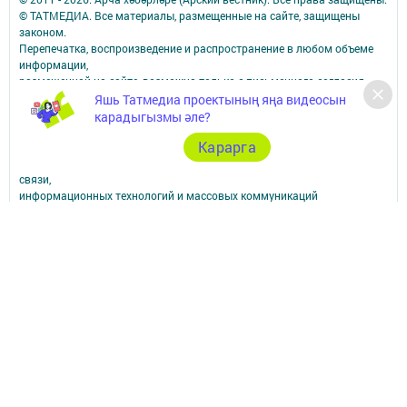
© ТАТМЕДИА. Все материалы, размещенные на сайте, защищены
законом.
Перепечатка, воспроизведение и распространение в любом объеме
информации,
размещенной на сайте, возможна только с письменного согласия
редакций СМИ.
Яшь Татмедиа проектының яңа видеосын
При поддержке Республиканского агентства по печати и массовым
карадыгызмы әле?
коммуникациям.
Карарга
Наименование СМИ: Арча хәбәрләре (Арский вестник)
СМИ зарегистрировано Федеральной службой по надзору в сфере
связи,
информационных технологий и массовых коммуникаций
запись о регистрации СМИ Эл № ФС77–87940 от 16.08.2024
ФИО главного редактора: Насибуллин Исрафил Рахматуллович
Адрес редакции: 422000, Российская Федерация, Республика
Татарстан, Арский муниципальный район, г. Арск, ул. Банковская, д.
2а
Адрес учредителя: 420066, Россия, Республика Татарстан, Г.Казань,
ул.Декабристов, д.2
Телефон редакции: 8(84366) 3-10-58, 89179076963.
Электронная почта: arskij-vestnik@tatmedia.com
Учредитель СМИ: АО «ТАТМЕДИА»
Антикоррупционная политика