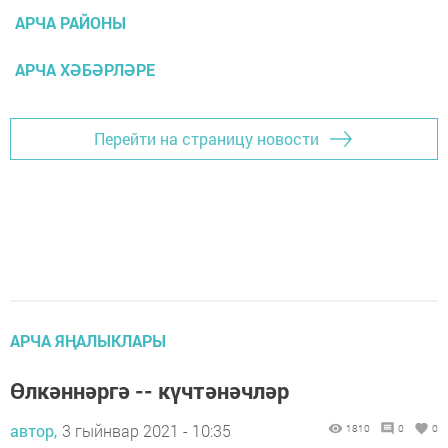
АРЧА РАЙОНЫ
АРЧА ХӘБӘРЛӘРЕ
Перейти на страницу новости
АРЧА ЯҢАЛЫКЛАРЫ
Өлкәннәргә -- күчтәнәчләр
автор,
3 гыйнвар 2021 - 10:35
1810
0
0