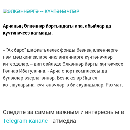
Арчаның Өлкәннәр йөртындагы апа, абыйлар да
күчтәнәчсез калмады.
-- "Ак барс" шәфкатьлелек фонды безнең өлкәннәргә
һәм мөмкинлекләре чикләнгәннәргә күчтәнәчләр
китерделәр, -- дип сөйләде Өлкәннәр йөрты җитәкчесе
Гөлназ Ибәтуллина. - Арча спорт комплексы да
бүләкләр әзерләгәннәр. Безнекеләр Яңа ел
котлауларына, күчтәнәчләргә бик куандылар. Рәхмәт.
Следите за самым важным и интересным в
Telegram-канале
Татмедиа