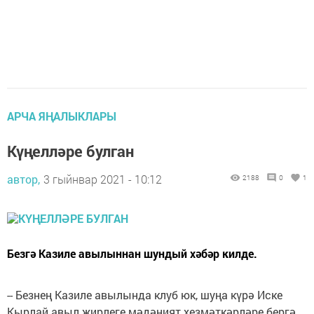
АРЧА ЯҢАЛЫКЛАРЫ
Күңелләре булган
автор,
3 гыйнвар 2021 - 10:12
2188
0
1
Безгә Казиле авылыннан шундый хәбәр килде.
-- Безнең Казиле авылында клуб юк, шуңа күрә Иске
Кырлай авыл җирлеге мәдәният хезмәткәрләре бергә