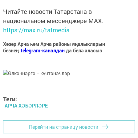
Читайте новости Татарстана в
национальном мессенджере MАХ:
https://max.ru/tatmedia
Хәзер Арча һәм Арча районы яңалыкларын
безнең
Telegram-каналдан
да белә аласыз
Теги:
АРЧА ХӘБӘРЛӘРЕ
Перейти на страницу новости