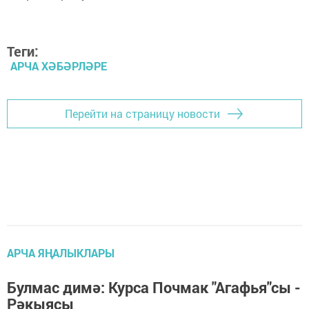
Теги:
АРЧА ХӘБӘРЛӘРЕ
Перейти на страницу новости
АРЧА ЯҢАЛЫКЛАРЫ
Булмас димә: Курса Почмак "Агафья"сы -
Рәкыясы