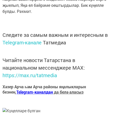
җыелып, Яңа ел бәйрәме оештырдылар. Бик күңелле
булды. Рәхмәт.
Следите за самым важным и интересным в
Telegram-канале
Татмедиа
Читайте новости Татарстана в
национальном мессенджере MАХ:
https://max.ru/tatmedia
Хәзер Арча һәм Арча районы яңалыкларын
безнең
Telegram-каналдан
да белә аласыз