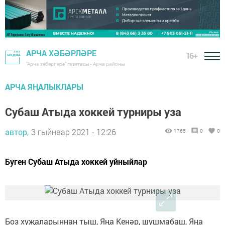
АРЧА ХӘБӘРЛӘРЕ
16+
"Арча хәбәрләре" газетасы - Арча районы
АРЧА ЯҢАЛЫКЛАРЫ
Субаш Атыда хоккей турниры уза
автор,
3 гыйнвар 2021 - 12:26
1765
0
0
Буген Субаш Атыда хоккей уйныйлар
Боз хуҗаларыннан тыш, Яңа Кенәр, шушмабаш, Яңа