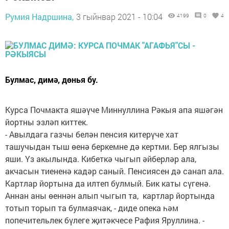
Румия Надршина,
3 гыйнвар 2021 - 10:04
4199
0
4
Булмас, димә, дөнья бу.
Курса Почмакта яшәүче Миннуллина Рәкыя апа яшәгән
йортны эзләп киттек.
- Авылдага газчы белән пенсия китерүче хат
ташучыдан тыш өенә беркемне дә кертми. Бер ялгызы
яши. Үз акылында. Кибеткә чыгып әйберләр ала,
акчасын тиененә кадәр саный. Пенсиясен дә санап ала.
Картлар йортына да илтеп булмый. Бик каты сүгенә.
Аннан аны өеннән алып чыгып та, картлар йортында
тотып торып та булмаячак, - диде опека һәм
попечительлек бүлеге җитәкчесе Рафия Яруллина. -