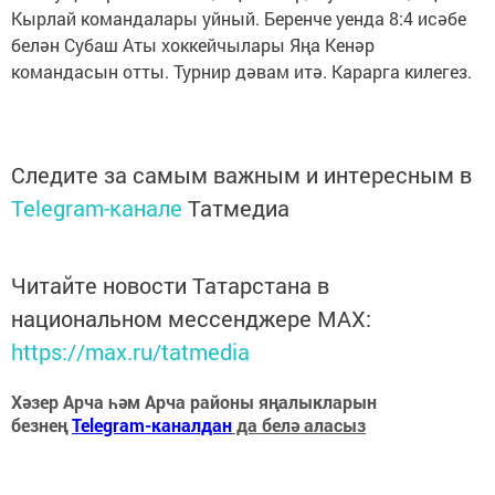
Кырлай командалары уйный. Беренче уенда 8:4 исәбе
белән Субаш Аты хоккейчылары Яңа Кенәр
командасын отты. Турнир дәвам итә. Карарга килегез.
Следите за самым важным и интересным в
Telegram-канале
Татмедиа
Читайте новости Татарстана в
национальном мессенджере MАХ:
https://max.ru/tatmedia
Хәзер Арча һәм Арча районы яңалыкларын
безнең
Telegram-каналдан
да белә аласыз