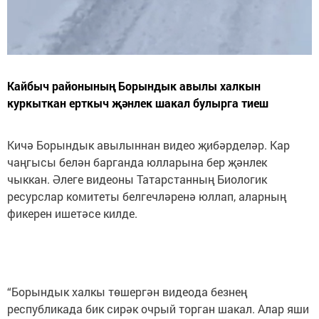
Кайбыч районының Борындык авылы халкын
куркыткан ерткыч җәнлек шакал булырга тиеш
Кичә Борындык авылыннан видео җибәрделәр. Кар
чаңгысы белән барганда юлларына бер җәнлек
чыккан. Әлеге видеоны Татарстанның Биологик
ресурслар комитеты белгечләренә юллап, аларның
фикерен ишетәсе килде.
“Борындык халкы төшергән видеода безнең
республикада бик сирәк очрый торган шакал. Алар яши