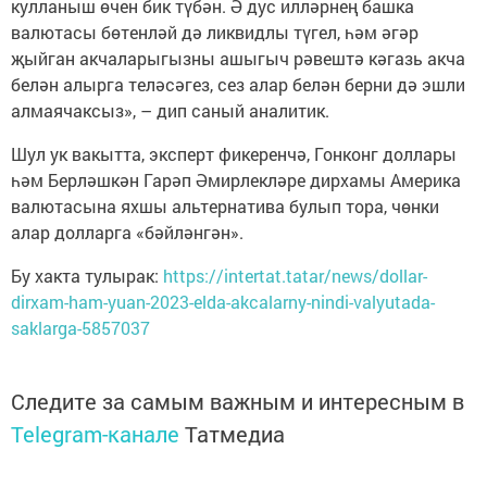
кулланыш өчен бик түбән. Ә дус илләрнең башка
валютасы бөтенләй дә ликвидлы түгел, һәм әгәр
җыйган акчаларыгызны ашыгыч рәвештә кәгазь акча
белән алырга теләсәгез, сез алар белән берни дә эшли
алмаячаксыз», – дип саный аналитик.
Шул ук вакытта, эксперт фикеренчә, Гонконг доллары
һәм Берләшкән Гарәп Әмирлекләре дирхамы Америка
валютасына яхшы альтернатива булып тора, чөнки
алар долларга «бәйләнгән».
Бу хакта тулырак:
https://intertat.tatar/news/dollar-
dirxam-ham-yuan-2023-elda-akcalarny-nindi-valyutada-
saklarga-5857037
Следите за самым важным и интересным в
Telegram-канале
Татмедиа