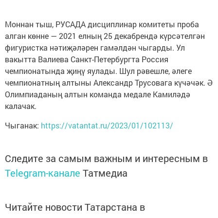
Моннан тыш, РУСАДА дисциплинар комитеты проба
алган көнне — 2021 елның 25 декабрендә күрсәтелгән
фигуристка нәтиҗәләрен гамәлдән чыгарды. Ул
вакытта Валиева Санкт-Петербургта Россия
чемпионатында җиңү яулады. Шул рәвешле, әлеге
чемпионатның алтыны Александр Трусовага күчәчәк. Ә
Олимпиаданың алтын команда медале Камиләдә
калачак.
Чыганак:
https://vatantat.ru/2023/01/102113/
Следите за самым важным и интересным в
Telegram-канале
Татмедиа
Читайте новости Татарстана в