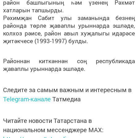
район башлыгының һәм үзенең Рәхмәт
хатларын тапшырды.
Рәхимҗан Сабит улы заманында безнең
районда төрле җаваплы урыннарда эшләде,
колхоз рәисе, район авыл хуҗалыгы идарәсе
җитәкчесе (1993-1997) булды.
Районнан киткәннән соң республикада
җаваплы урыннарда эшләде.
Следите за самым важным и интересным в
Telegram-канале
Татмедиа
Читайте новости Татарстана в
национальном мессенджере MАХ: