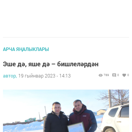
АРЧА ЯҢАЛЫКЛАРЫ
Эше дә, яше дә – бишлеләрдән
автор,
19 гыйнвар 2023 - 14:13
789
0
0