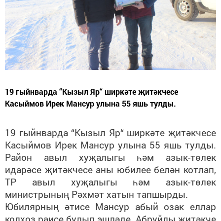
19 гыйнварда “Кызыл Яр“ ширкәте җитәкчесе
Касыймов Ирек Мансур улына 55 яшь тулды.
19 гыйнварда “Кызыл Яр“ ширкәте җитәкчесе
Касыймов Ирек Мансур улына 55 яшь тулды.
Район авыл хуҗалыгы һәм азык-төлек
идарәсе җитәкчесе аны юбилее белән котлап,
ТР авыл хуҗалыгы һәм азык-төлек
министрының Рәхмәт хатын тапшырды.
Юбилярның әтисе Мансур абый озак еллар
колхоз рәисе булып эшләде. Абруйлы җитәкче