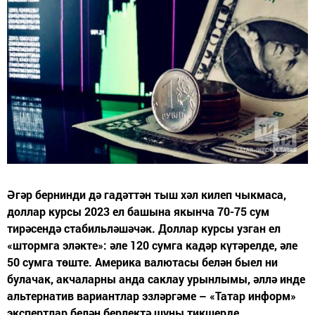
Әгәр бернинди дә гадәттән тыш хәл килеп чыкмаса,
доллар курсы 2023 ел башына якынча 70-75 сум
тирәсендә стабильләшәчәк. Доллар курсы узган ел
«штормга эләкте»: әле 120 сумга кадәр күтәрелде, әле
50 сумга төште. Америка валютасы белән быел ни
булачак, акчаларны анда саклау урынлымы, әллә инде
альтернатив вариантлар эзләргәме – «Татар информ»
экспертлар белән берлектә шуны тикшерде.