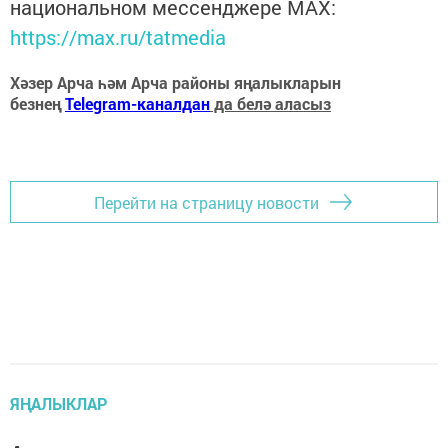
национальном мессенджере MАХ:
https://max.ru/tatmedia
Хәзер Арча һәм Арча районы яңалыкларын
безнең
Telegram-каналдан
да белә аласыз
Перейти на страницу новости
ЯҢАЛЫКЛАР