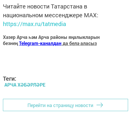
Читайте новости Татарстана в
национальном мессенджере MАХ:
https://max.ru/tatmedia
Хәзер Арча һәм Арча районы яңалыкларын
безнең
Telegram-каналдан
да белә аласыз
Теги:
АРЧА ХӘБӘРЛӘРЕ
Перейти на страницу новости