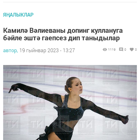
ЯҢАЛЫКЛАР
Камилә Вәлиеваны допинг куллануга
бәйле эштә гаепсез дип таныдылар
автор,
19 гыйнвар 2023 - 13:27
1119
0
0