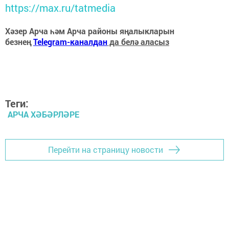
https://max.ru/tatmedia
Хәзер Арча һәм Арча районы яңалыкларын
безнең
Telegram-каналдан
да белә аласыз
Теги:
АРЧА ХӘБӘРЛӘРЕ
Перейти на страницу новости