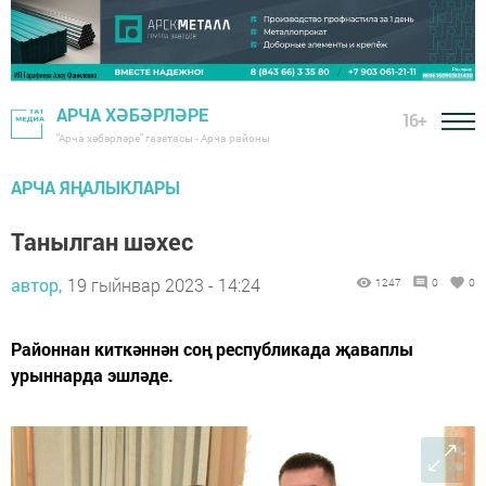
АРЧА ХӘБӘРЛӘРЕ
16+
"Арча хәбәрләре" газетасы - Арча районы
АРЧА ЯҢАЛЫКЛАРЫ
Танылган шәхес
автор,
19 гыйнвар 2023 - 14:24
1247
0
0
Районнан киткәннән соң республикада җаваплы
урыннарда эшләде.