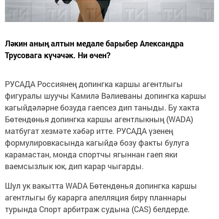
Ләкин аның алтын медале барыбер Александра
Трусовага күчәчәк. Ни өчен?
РУСАДА Россиянең допингка каршы агентлыгы
фигуралы шуучы Камилә Вәлиеваны допингка каршы
кагыйдәләрне бозуда гаепсез дип таныды. Бу хакта
Бөтендөнья допингка каршы агентлыкның (WADA)
матбугат хезмәте хәбәр итте. РУСАДА үзенең
формулировкасында кагыйдә бозу факты булуга
карамастан, монда спортчы ягыннан гаеп яки
ваемсызлык юк, дип карар чыгарды.
Шул ук вакытта WADA Бөтендөнья допингка каршы
агентлыгы бу карарга апелляция бирү планнары
турында Спорт арбитраж судына (CAS) белдерде.