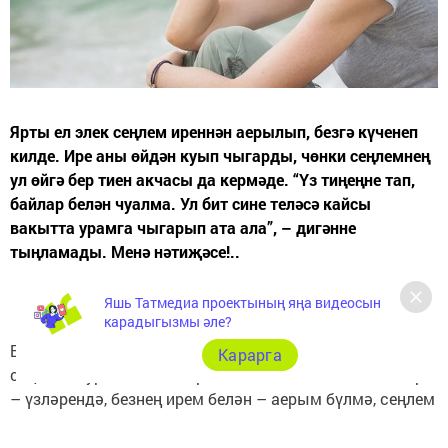
Ярты ел элек сеңлем иреннән аерылып, безгә күченеп
килде. Ире аны өйдән куып чыгарды, чөнки сеңлемнең
ул өйгә бер тиен акчасы да кермәде. “Үз тиңеңне тап,
байлар белән чуалма. Ул бит сине теләсә кайсы
вакытта урамга чыгарып ата ала”, – дигәнне
тыңламады. Менә нәтиҗәсе!..
Яшь Татмедиа проектының яңа видеосын
карадыгызмы әле?
Безнең фатир алай зур булмаса да, сыйдык. Бертуган
Карарга
сеңлемне урамда калдыра алмыйм бит инде! Балалар
– үзләрендә, безнең ирем белән – аерым бүлмә, сеңлем
залда йоклады. Тик күптән түгел иремнең сеңлемә
карата гадәти булмаган игътибарын тоя башладым.