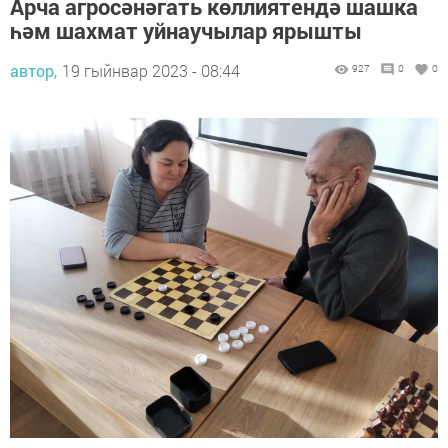
Арча агросәнәгать көллиятендә шашка
һәм шахмат уйнаучылар ярышты
автор,
19 гыйнвар 2023 - 08:44
927
0
0