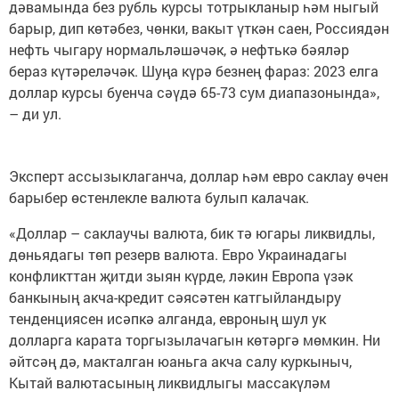
дәвамында без рубль курсы тотрыкланыр һәм ныгый
барыр, дип көтәбез, чөнки, вакыт үткән саен, Россиядән
нефть чыгару нормальләшәчәк, ә нефтькә бәяләр
бераз күтәреләчәк. Шуңа күрә безнең фараз: 2023 елга
доллар курсы буенча сәүдә 65-73 сум диапазонында»,
– ди ул.
Эксперт ассызыклаганча, доллар һәм евро саклау өчен
барыбер өстенлекле валюта булып калачак.
«Доллар – саклаучы валюта, бик тә югары ликвидлы,
дөньядагы төп резерв валюта. Евро Украинадагы
конфликттан җитди зыян күрде, ләкин Европа үзәк
банкының акча-кредит сәясәтен катгыйландыру
тенденциясен исәпкә алганда, евроның шул ук
долларга карата торгызылачагын көтәргә мөмкин. Ни
әйтсәң дә, макталган юаньга акча салу куркыныч,
Кытай валютасының ликвидлыгы массакүләм