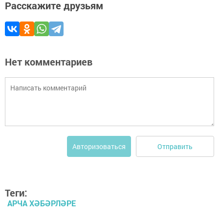
Расскажите друзьям
Нет комментариев
Отправить
Авторизоваться
Теги:
АРЧА ХӘБӘРЛӘРЕ