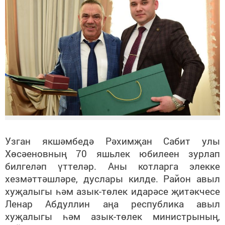
Узган якшәмбедә Рәхимҗан Сабит улы
Хөсәеновның 70 яшьлек юбилеен зурлап
билгеләп үттеләр. Аны котларга элекке
хезмәттәшләре, дуслары килде. Район авыл
хуҗалыгы һәм азык-төлек идарәсе җитәкчесе
Ленар Абдуллин аңа республика авыл
хуҗалыгы һәм азык-төлек министрының,