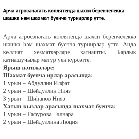
Арча агросәнәгать көллятендә шәхси беренчелеккә
шашка һәм шахмат буенча турнирлар үтте.
Арча агросәнәгать көллятендә шәхси беренчелеккә
шашка һәм шахмат буенча турнирлар үтте. Анда
көллият хезмәткәрләре катнашты. Барлык
катнашучылар матур уен күрсәтте.
Ярыш нәтиҗәләре:
Шахмат буенча ирләр арасында:
1 урын – Абдуллин Илфат
2 урын – Шәйдуллин Нияз
3 урын – Шиһапов Нияз
Хатын-кызлар арасында шахмат буенча:
1 урын – Гафурова Гөлнара
2 урын – Шәйдуллина Люция