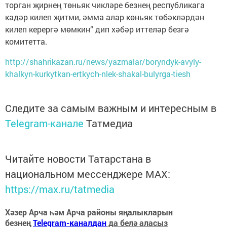
торган җирнең төньяк чикләре безнең республикага
кадәр килеп җитми, әмма алар көньяк төбәкләрдән
килеп керергә мөмкин” дип хәбәр иттеләр безгә
комитетта.
http://shahrikazan.ru/news/yazmalar/boryndyk-avyly-
khalkyn-kurkytkan-ertkych-nlek-shakal-bulyrga-tiesh
Следите за самым важным и интересным в
Telegram-канале
Татмедиа
Читайте новости Татарстана в
национальном мессенджере MАХ:
https://max.ru/tatmedia
Хәзер Арча һәм Арча районы яңалыкларын
безнең
Telegram-каналдан
да белә аласыз