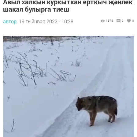
Авыл халкын куркыткан ерткыч җәнлек
шакал булырга тиеш
автор,
19 гыйнвар 2023 - 10:28
1375
0
0