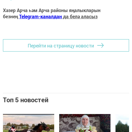
Хәзер Арча һәм Арча районы яңалыкларын
безнең
Telegram-каналдан
да белә аласыз
Перейти на страницу новости
Топ 5 новостей