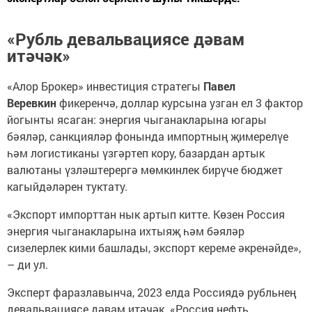
«Рубль девальвациясе дәвам
итәчәк»
«Алор Брокер» инвестиция стратегы
Павел
Веревкин
фикеренчә, доллар курсына узган ел 3 фактор
йогынты ясаган: энергия чыганакларына югары
бәяләр, санкцияләр фонында импортның җимерелүе
һәм логистиканы үзгәртеп кору, базардан артык
валютаны үзләштерергә мөмкинлек бирүче бюджет
кагыйдәләрен туктату.
«Экспорт импорттан нык артып китте. Көзен Россия
энергия чыганакларына ихтыяҗ һәм бәяләр
сизелерлек кими башлады, экспорт кереме әкренәйде»,
– ди ул.
Эксперт фаразлавынча, 2023 елда Россиядә рубльнең
девальвациясе дәвам итәчәк. «Россия нефть