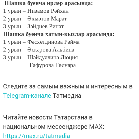
Шашка буенча ирләр арасында:
1 урын – Низамов Рәйхан
2 урын – Әхмәтов Марат
3 урын – Зәйдиев Ринат
Шашка буенча хатын-кызлар арасында:
1 урын – Фәсхетдинова Рәйма
2 урын – Әскәрова Альбина
3 урын – Шәйдуллина Люция
Гафурова Гөлнара
Следите за самым важным и интересным в
Telegram-канале
Татмедиа
Читайте новости Татарстана в
национальном мессенджере MАХ:
https://max.ru/tatmedia