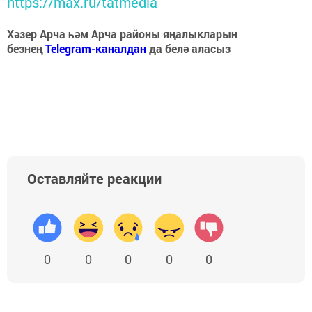
https://max.ru/tatmedia
Хәзер Арча һәм Арча районы яңалыкларын
безнең
Telegram-каналдан
да белә аласыз
Оставляйте реакции
0
0
0
0
0