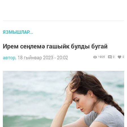
ЯЗМЫШЛАР...
Ирем сеңлемә гашыйк булды бугай
автор,
18 гыйнвар 2023 - 20:02
1905
0
0