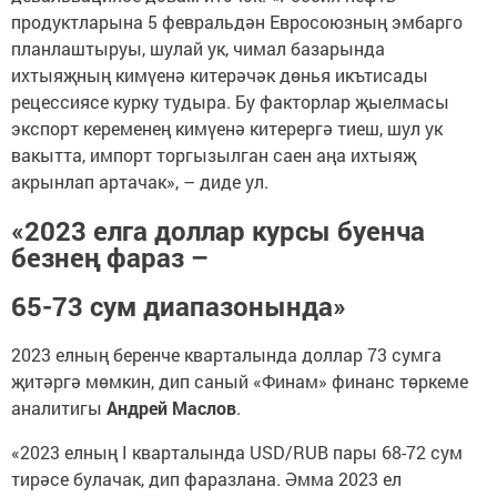
продуктларына 5 февральдән Евросоюзның эмбарго
планлаштыруы, шулай ук, чимал базарында
ихтыяҗның кимүенә китерәчәк дөнья икътисады
рецессиясе курку тудыра. Бу факторлар җыелмасы
экспорт кеременең кимүенә китерергә тиеш, шул ук
вакытта, импорт торгызылган саен аңа ихтыяҗ
акрынлап артачак», – диде ул.
«2023 елга доллар курсы буенча
безнең фараз –
65-73 сум диапазонында»
2023 елның беренче кварталында доллар 73 сумга
җитәргә мөмкин, дип саный «Финам» финанс төркеме
аналитигы
Андрей Маслов
.
«2023 елның I кварталында USD/RUB пары 68-72 сум
тирәсе булачак, дип фаразлана. Әмма 2023 ел