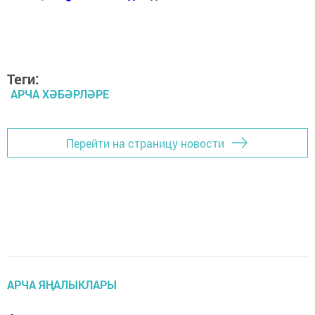
Теги:
АРЧА ХӘБӘРЛӘРЕ
Перейти на страницу новости
АРЧА ЯҢАЛЫКЛАРЫ