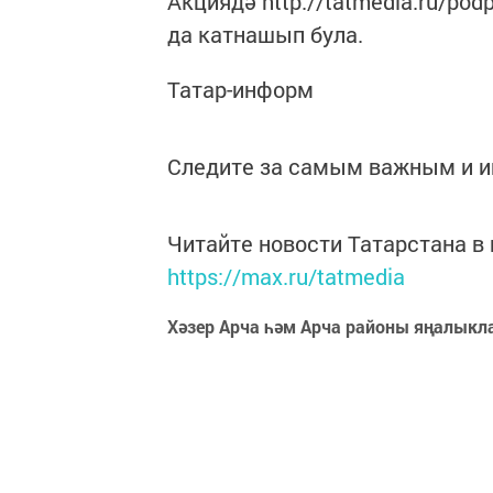
Акциядә http://tatmedia.ru/po
да катнашып була.
Татар-информ
Следите за самым важным и 
Читайте новости Татарстана 
https://max.ru/tatmedia
Хәзер Арча һәм Арча районы яңалыкл