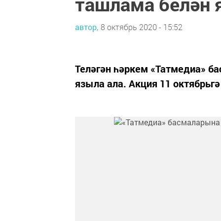
ташлама белән
автор,
8 октябрь 2020 - 15:52
Теләгән һәркем «Татмедиа» б
языла ала. Акция 11 октябрьгә