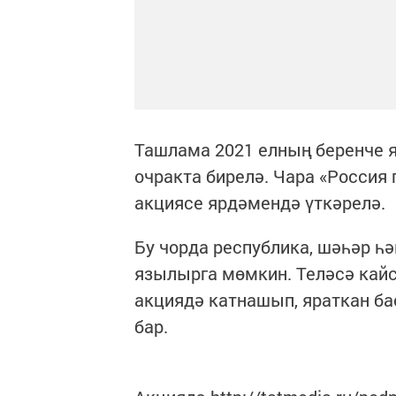
Ташлама 2021 елның беренче 
очракта бирелә. Чара «Россия
акциясе ярдәмендә үткәрелә.
Бу чорда республика, шәһәр һ
язылырга мөмкин. Теләсә кайс
акциядә катнашып, яраткан б
бар.