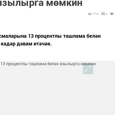
 язылырга мөмкин
1713
0
асмаларына 13 процентлы ташлама белән
 кадәр дәвам итәчәк.