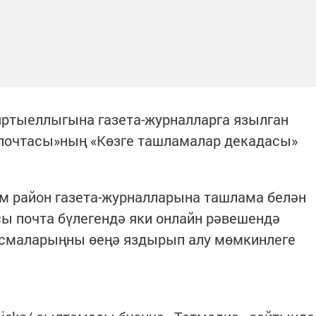
яртыеллыгына газета-журналларга язылган
 почтасы»ның «Көзге ташламалар декадасы»
әм район газета-журналларына ташлама белән
ы почта бүлегендә яки онлайн рәвешендә
асмаларыңны өеңә яздырып алу мөмкинлеге