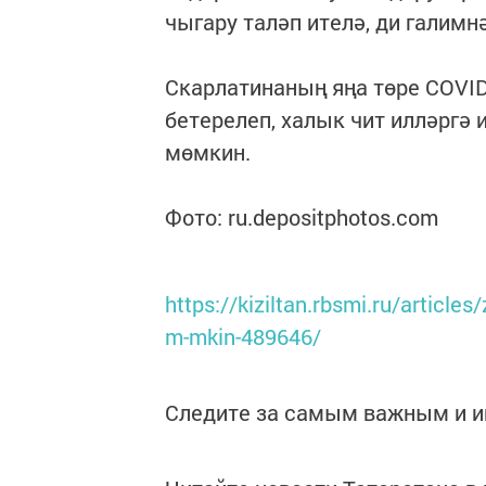
чыгару таләп ителә, ди галимн
Скарлатинаның яңа төре COVID
бетерелеп, халык чит илләргә
мөмкин.
Фото: ru.depositphotos.com
https://kiziltan.rbsmi.ru/articles
m-mkin-489646/
Следите за самым важным и 