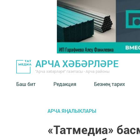
АРЧА ХӘБӘРЛӘРЕ
"Арча хәбәрләре" газетасы - Арча районы
Баш бит
Редакция
Безнең тарих
АРЧА ЯҢАЛЫКЛАРЫ
«Татмедиа» бас