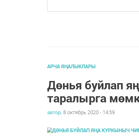
АРЧА ЯҢАЛЫКЛАРЫ
Дөнья буйлап я
таралырга мөм
автор,
8 октябрь 2020 - 14:59