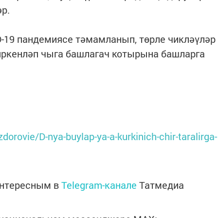
әр.
-19 пандемиясе тәмамланып, төрле чикләүләр
 иркенләп чыга башлагач котырына башларга
/zdorovie/D-nya-buylap-ya-a-kurkinich-chir-taralirga-
интересным в
Telegram-канале
Татмедиа