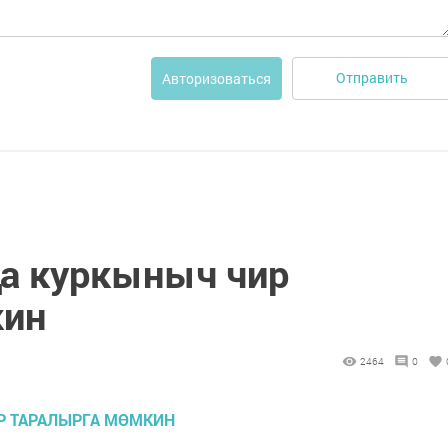
Отправить
Авторизоваться
ңа куркыныч чир
кин
2464
0