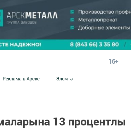
16+
Реклама в Арске
Элемтә
маларына 13 процентлы