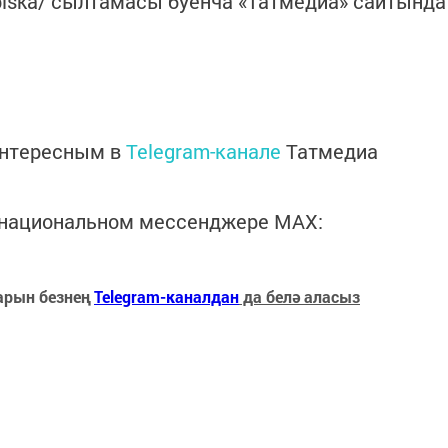
dpiska/ сылтамасы буенча «Татмедиа» сайтында
интересным в
Telegram-канале
Татмедиа
в национальном мессенджере MАХ:
арын безнең
Telegram-каналдан
да белә аласыз