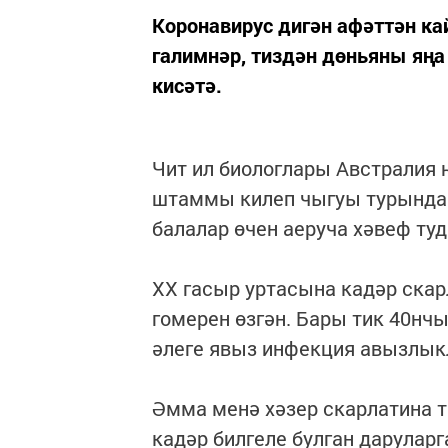
Коронавирус дигән афәттән кай
галимнәр, тиздән дөньяны яң
кисәтә.
Чит ил биологлары Австралия 
штаммы килеп чыгуы турында х
балалар өчен аеруча хәвеф туд
XX гасыр уртасына кадәр скар
гомерен өзгән. Бары тик 40нчы
әлеге явыз инфекция авызлык
Әмма менә хәзер скарлатина т
кадәр билгеле булган даруларг