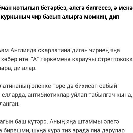
чан котылып бетәрбез, әлегә билгесез, ә менә
а куркыныч чир басып алырга мөмкин, дип
һәм Англиядә скарлатина дигән чирнең яңа
әбәр итә. "А" төркеменә караучы стрептококк
ыра, ди алар.
латинаның элекке төре дә бихисап сабый
 елларда, антибиотиклар уйлап табылгач кына,
ланган.
агын баш күтәрә. Аның яңа штаммы әлегә
а бирешми, шуңа күрә тиз арада яңа дарулар