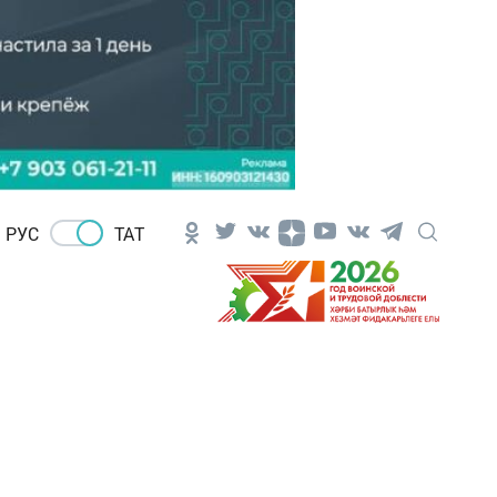
РУС
ТАТ