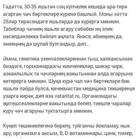
Гадәттә, 30-35 яшьтән соң күпчелек кешедә ара-тирә
агарган чәч бөртекләре күренә башлый. Моны хәтта
25ләр тирәсендәге яшьләрдә дә күрергә мөмкин.
Табиблар чәчнең яшьли агару сәбәбен иң элек
нәселдәнлеккә бәйләп аңлата. Янәсе, әбиеңнең дә,
әниеңнең дә шулай булгандыр, дип…
Әмма, генетика үзенчәлекләреннән тыш, калкансыман
биздәге, гормоннардагы кимчелекләр, шикәр чире,
азканлылык та чәчләрнең вакытыннан алда агаруына
китерергә мөмкин. Шуңа күрә чал чәч бөртекләре бик
яшьли пәйда булса, кичекмәстән медицина тикшеренүе
узарга кирәк, дип яза vatantat.ru. Организмдагы
җитешсезлекләрне вакытында белеп, тиешле чаралар
күрү чәч агаруны туктатырга мөмкин.
Күңел төшенкелегенә бирелү, туйганчы йокламау, нык
ару, организмга аксым, B, D витаминнары, цинк, тимер,