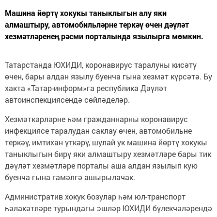
Машина йөртү хокукы таныклыгын алу яки
алмаштыру, автомобильләрне теркәү өчен дәүләт
хезмәтләренең рәсми порталында язылырга мөмкин.
Татарстанда ЮХИДИ, коронавирус таралуны кисәтү
өчен, бары алдан язылу буенча гына хезмәт күрсәтә. Бу
хакта «Татар-информ»га республика Дәүләт
автоинспекциясендә сөйләделәр.
Хезмәткәрләрне һәм гражданнарны коронавирус
инфекциясе таралудан саклау өчен, автомобильне
теркәү, имтихан үткәрү, шулай ук машина йөртү хокукы
таныклыгын бирү яки алмаштыру хезмәтләре бары тик
дәүләт хезмәтләре порталы аша алдан язылып кую
буенча гына гамәлгә ашырылачак.
Административ хокук бозулар һәм юл-транспорт
һәлакәтләре турындагы эшләр ЮХИДИ бүлекчәләрендә