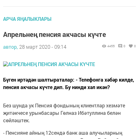
АРЧА ЯҢАЛЫКЛАРЫ
Апрельнең пенсия акчасы күчте
автор,
28 март 2020 - 09:14
4455
0
0
Бүген иртәдән шалтыраталар: - Телефонга хәбәр килде,
пенсия акчасы күчте дип. Бу нинди хәл икән?
Без шунда ук Пенсия фондының клиентлар хезмәте
җитәкчесе урынбасары Гөлназ Ибәтуллина белән
сөйләштек.
- Пенсияне айның 12сендә банк аша алучыларның