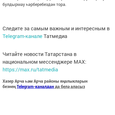
булдырмау һәрберебездән тора.
Следите за самым важным и интересным в
Telegram-канале
Татмедиа
Читайте новости Татарстана в
национальном мессенджере MАХ:
https://max.ru/tatmedia
Хәзер Арча һәм Арча районы яңалыкларын
безнең
Telegram-каналдан
да белә аласыз