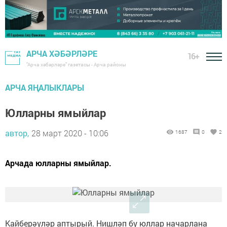
АРЧА ХӘБӘРЛӘРЕ
16+
"Арча хәбәрләре" газетасы - Арча районы
АРЧА ЯҢАЛЫКЛАРЫ
Юлларны ямыйлар
автор,
28 март 2020 - 10:06
1687
0
2
Арчада юлларны ямыйлар.
Кайберәүләр аптырый. Нишләп бу юллар начарлана