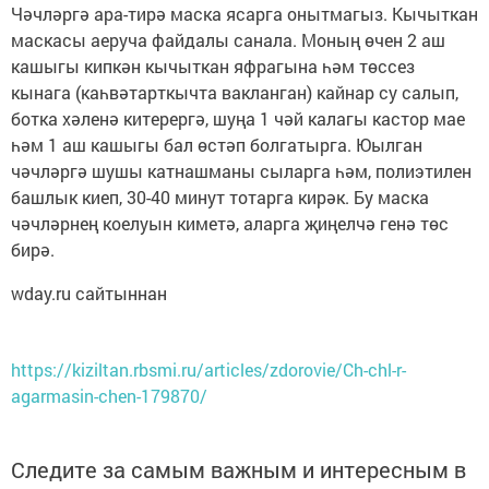
Чәчләргә ара-тирә маска ясарга онытмагыз. Кычыткан
маскасы аеруча файдалы санала. Моның өчен 2 аш
кашыгы кипкән кычыткан яфрагына һәм төссез
кынага (каһвәтарткычта вакланган) кайнар су салып,
ботка хәленә китерергә, шуңа 1 чәй калагы кастор мае
һәм 1 аш кашыгы бал өстәп болгатырга. Юылган
чәчләргә шушы катнашманы сыларга һәм, полиэтилен
башлык киеп, 30-40 минут тотарга кирәк. Бу маска
чәчләрнең коелуын киметә, аларга җиңелчә генә төс
бирә.
wday.ru сайтыннан
https://kiziltan.rbsmi.ru/articles/zdorovie/Ch-chl-r-
agarmasin-chen-179870/
Следите за самым важным и интересным в