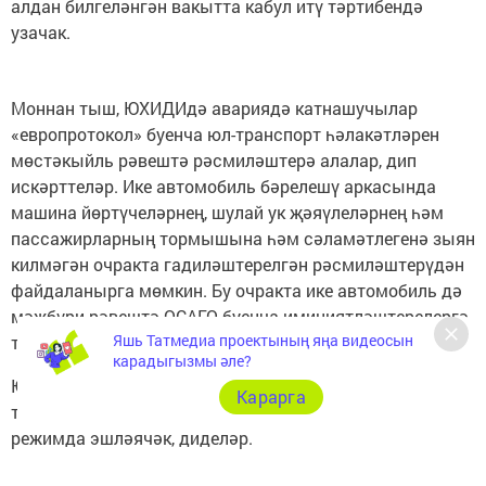
алдан билгеләнгән вакытта кабул итү тәртибендә
узачак.
Моннан тыш, ЮХИДИдә авариядә катнашучылар
«европротокол» буенча юл-транспорт һәлакәтләрен
мөстәкыйль рәвештә рәсмиләштерә алалар, дип
искәрттеләр. Ике автомобиль бәрелешү аркасында
машина йөртүчеләрнең, шулай ук җәяүлеләрнең һәм
пассажирларның тормышына һәм сәламәтлегенә зыян
килмәгән очракта гадиләштерелгән рәсмиләштерүдән
файдаланырга мөмкин. Бу очракта ике автомобиль дә
мәҗбүри рәвештә ОСАГО буенча иминиятләштерелергә
Яшь Татмедиа проектының яңа видеосын
тиеш.
карадыгызмы әле?
ЮХИДИ хезмәткәрләре Казанда һәм Чаллыда юл-
Карарга
транспорт һәлакәтләрен теркәү үзәкләре гадәти
режимда эшләячәк, диделәр.
https://tatar-inform.tatar/news/incident/27-03-