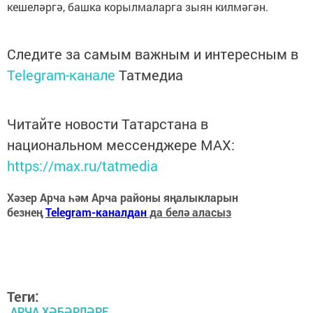
кешеләргә, башка корылмаларга зыян килмәгән.
Следите за самым важным и интересным в
Telegram-канале
Татмедиа
Читайте новости Татарстана в
национальном мессенджере MАХ:
https://max.ru/tatmedia
Хәзер Арча һәм Арча районы яңалыкларын
безнең
Telegram-каналдан
да белә аласыз
Теги:
АРЧА ХӘБӘРЛӘРЕ