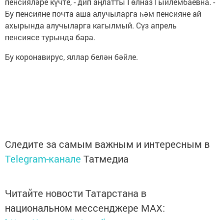
пенсияләре күчте, - дип аңлатты Гөлназ Гыйлембаевна. -
Бу пенсияне почта аша алучыларга һәм пенсияне ай
ахырында алучыларга кагылмый. Сүз апрель
пенсиясе турында бара.
Бу коронавирус, яллар белән бәйле.
Следите за самым важным и интересным в
Telegram-канале
Татмедиа
Читайте новости Татарстана в
национальном мессенджере MАХ: