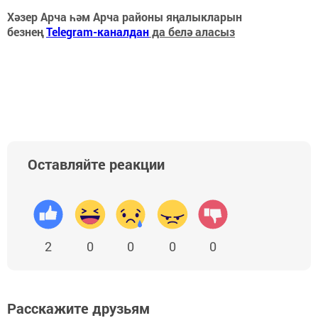
Хәзер Арча һәм Арча районы яңалыкларын
безнең
Telegram-каналдан
да белә аласыз
Оставляйте реакции
2
0
0
0
0
Расскажите друзьям