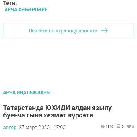
Теги:
АРЧА ХӘБӘРЛӘРЕ
Перейти на страницу новости
АРЧА ЯҢАЛЫКЛАРЫ
Татарстанда ЮХИДИ алдан язылу
буенча гына хезмәт күрсәтә
автор,
27 март 2020 - 17:00
1849
0
0