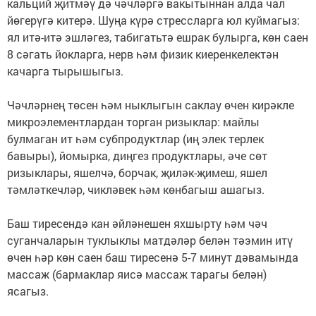
кальций җитмәү дә чәчләргә вакытыннан алда чал
йөгерүгә китерә. Шуңа күрә стрессларга юл куймагыз:
ял итә-итә эшләгез, табигатьтә ешрак булырга, көн саен
8 сәгать йокларга, нерв һәм физик киеренкелектән
качарга тырышыгыз.
Чәчләрнең төсен һәм ныклыгын саклау өчен кирәкле
микроэлементлардан торган ризыклар: майлы
булмаган ит һәм субпродуктлар (иң элек терлек
бавыры), йомырка, диңгез продуктлары, әче сөт
ризыклары, яшелчә, борчак, җиләк-җимеш, яшел
тәмләткечләр, чикләвек һәм көнбагыш ашагыз.
Баш тиресендә кан әйләнешен яхшырту һәм чәч
суганчаларын туклыклы матдәләр белән тәэмин итү
өчен һәр көн саен баш тиресенә 5-7 минут дәвамында
массаж (бармаклар яисә массаж тарагы белән)
ясагыз.