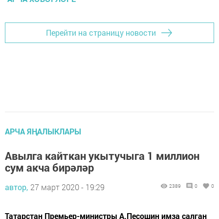
Перейти на страницу новости
АРЧА ЯҢАЛЫКЛАРЫ
Авылга кайткан укытучыга 1 миллион
сум акча бирәләр
автор,
27 март 2020 - 19:29
2389
0
0
Татарстан Премьер-министры А.Песошин имза салган