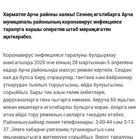
Хөрмәтле Арча районы халкы! Сезнең игътибарга Арча
муниципаль районының коронавирус инфекциясе
таралуга каршы оператив штаб мөрәҗәгатен
җиткерәбез.
Коронавирус инфекциясе таралуны булдырмау
максатында 2020 нче елның 28 мартыннан 5 апреленә
кадәр Арча районында махсус режим кертелә. Сездән
кая да булса бару, очрашулар, тантана һәм бәйрәмнәр
үткәрүдән тыелып торуыгызны, өйдә булуыгызны
сорыйбыз. Бары тик азык-төлек кибетләре,
даруханәләргә генә чыгарга мөмкин. Аеруча 65 яшьтән
өлкән кешеләргә игътибарлы булырга кирәк. Аларга ике
атна өйдә тору режимын сакларга тәкъдим итәбез.
Районның кайнар линия телефоннары: 3-00-44 һәм 3-13-
37. Әлеге хәбәрне үзегезнең туганнарыгыз һәм
якыннарыгызга җиткерүне сорыйбыз. Вирус таралуны