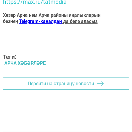
https://max.ru/tatmedia
Хәзер Арча һәм Арча районы яңалыкларын
безнең
Telegram-каналдан
да белә аласыз
Теги:
АРЧА ХӘБӘРЛӘРЕ
Перейти на страницу новости