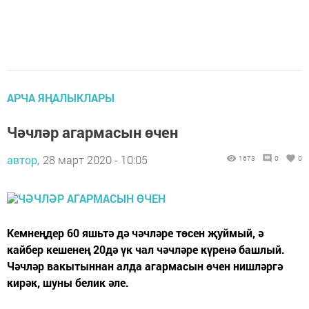
АРЧА ЯҢАЛЫКЛАРЫ
Чәчләр агармасын өчен
автор,
28 март 2020 - 10:05
1673
0
0
Кемнеңдер 60 яшьтә дә чәчләре төсен җуймый, ә
кайбер кешенең 20дә үк чал чәчләре күренә башлый.
Чәчләр вакытыннан алда агармасын өчен нишләргә
кирәк, шуны белик әле.