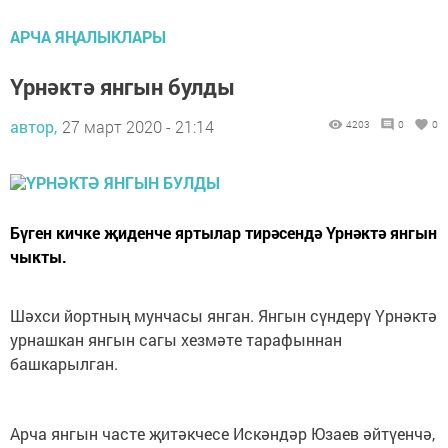
АРЧА ЯҢАЛЫКЛАРЫ
Үрнәктә янгын булды
автор,
27 март 2020 - 21:14
4203
0
0
Бүген кичке җиденче яртылар тирәсендә Үрнәктә янгын
чыкты.
Шәхси йортның мунчасы янган. Янгын сүндерү Үрнәктә
урнашкан янгын сагы хезмәте тарафыннан
башкарылган.
Арча янгын часте җитәкчесе Искәндәр Юзаев әйтүенчә,