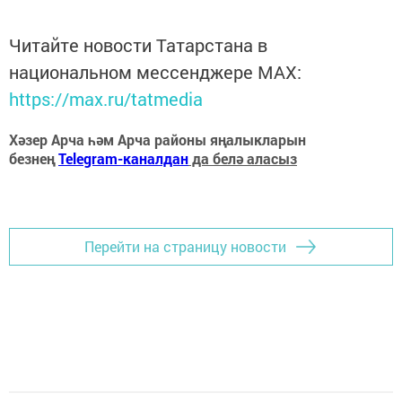
Читайте новости Татарстана в
национальном мессенджере MАХ:
https://max.ru/tatmedia
Хәзер Арча һәм Арча районы яңалыкларын
безнең
Telegram-каналдан
да белә аласыз
Перейти на страницу новости