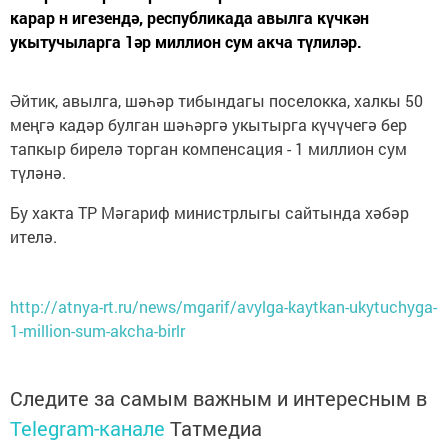
карар н игезендә, республикада авылга күчкән
укытучыларга 1әр миллион сум акча түлиләр.
Әйтик, авылга, шәһәр тибындагы поселокка, халкы 50
меңгә кадәр булган шәһәргә укытырга күчүчегә бер
тапкыр бирелә торган компенсация - 1 миллион сум
түләнә.
Бу хакта ТР Мәгариф министрлыгы сайтында хәбәр
ителә.
http://atnya-rt.ru/news/mgarif/avylga-kaytkan-ukytuchyga-
1-million-sum-akcha-birlr
Следите за самым важным и интересным в
Telegram-канале
Татмедиа