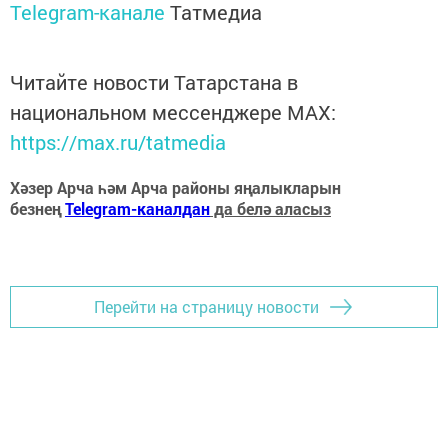
Telegram-канале
Татмедиа
Читайте новости Татарстана в
национальном мессенджере MАХ:
https://max.ru/tatmedia
Хәзер Арча һәм Арча районы яңалыкларын
безнең
Telegram-каналдан
да белә аласыз
Перейти на страницу новости