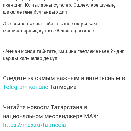
икән дип. Юлчыларны сүгәләр. Эшләүләре шуның
шикелле генә булгандыр дип.
Ә юлчылар моны табигать шартлары һәм
машиналарның күплеге белән аңлаталар.
- Ай-һай монда табигать, машина гаеплеме икән!? - дип
каршы килүчеләр дә күп.
Следите за самым важным и интересным в
Telegram-канале
Татмедиа
Читайте новости Татарстана в
национальном мессенджере MАХ:
https://max.ru/tatmedia