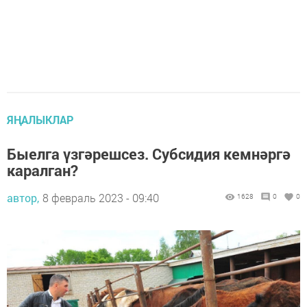
ЯҢАЛЫКЛАР
Быелга үзгәрешсез. Субсидия кемнәргә
каралган?
автор,
8 февраль 2023 - 09:40
1628
0
0