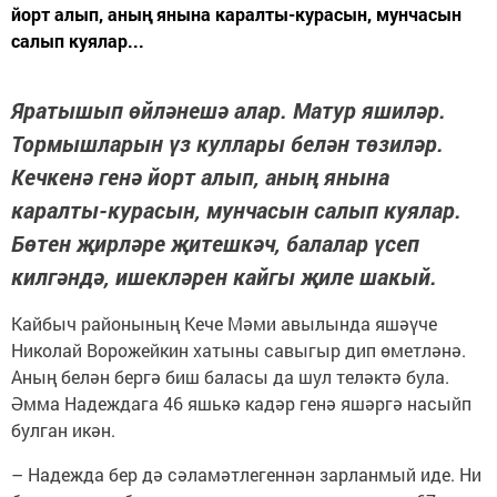
йорт алып, аның янына каралты-курасын, мунчасын
салып куялар...
Яратышып өйләнешә алар. Матур яшиләр.
Тормышларын үз куллары белән төзиләр.
Кечкенә генә йорт алып, аның янына
каралты-курасын, мунчасын салып куялар.
Бөтен җирләре җитешкәч, балалар үсеп
килгәндә, ишекләрен кайгы җиле шакый.
Кайбыч районының Кече Мәми авылында яшәүче
Николай Ворожейкин хатыны савыгыр дип өметләнә.
Аның белән бергә биш баласы да шул теләктә була.
Әмма Надеждага 46 яшькә кадәр генә яшәргә насыйп
булган икән.
– Надежда бер дә сәламәтлегеннән зарланмый иде. Ни