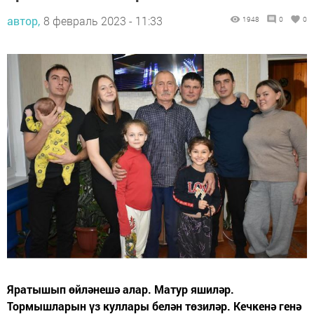
автор,
8 февраль 2023 - 11:33
1948
0
0
Яратышып өйләнешә алар. Матур яшиләр.
Тормышларын үз куллары белән төзиләр. Кечкенә генә