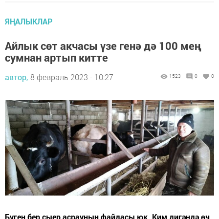
ЯҢАЛЫКЛАР
Айлык сөт акчасы үзе генә дә 100 мең
сумнан артып китте
автор,
8 февраль 2023 - 10:27
1523
0
0
Бүген бер сыер асрауның файдасы юк. Ким дигәндә өч