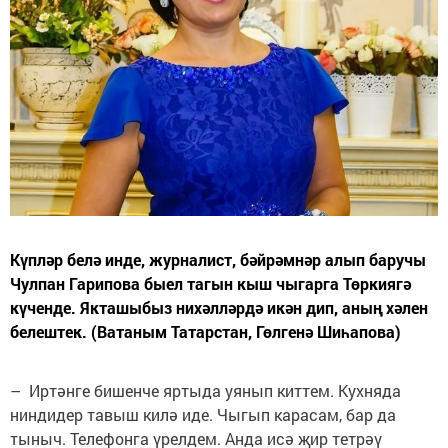
Күпләр белә инде, журналист, бәйрәмнәр алып баручы
Чулпан Гарипова быел тагын кыш чыгарга Төркиягә
күченде. Якташыбыз нихәлләрдә икән дип, аның хәлен
белештек. (Ватаным Татарстан, Гөлгенә Шиһапова)
– Иртәнге бишенче яртыда уянып киттем. Кухняда
ниндидер тавыш килә иде. Чыгып карасам, бар да
тыныч. Телефонга үрелдем. Анда исә җир тетрәү