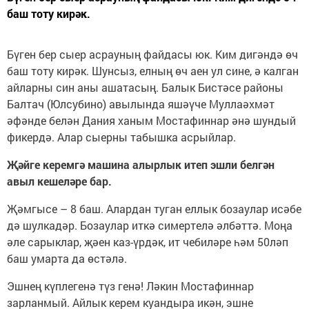
баш тоту кирәк.
Бүген бер сыер асрауның файдасы юк. Ким дигәндә өч
баш тоту кирәк. Шунсыз, елның өч аен ул сине, ә калган
айларны син аны ашатасың. Балык Бистәсе районы
Балтач (Юлсубино) авылында яшәүче Муллаәхмәт
әфәнде белән Дания ханым Мостафиннар әнә шундый
фикердә. Алар сыерны табышка асрыйлар.
Җәйге керемгә машина алырлык итеп эшли белгән
авыл кешеләре бар.
Җәмгысе – 8 баш. Алардан туган еллык бозаулар исәбе
дә шулкадәр. Бозаулар иткә симертелә әлбәттә. Моңа
әле сарыклар, җәен каз-үрдәк, ит чебиләре һәм 50ләп
баш умарта да өстәлә.
Эшнең күплегенә түз генә! Ләкин Мостафиннар
зарланмый. Айлык керем куандыра икән, эшне