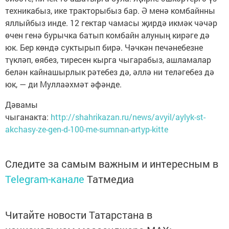
техникабыз, ике тракторыбыз бар. Ә менә комбайнны
яллыйбыз инде. 12 гектар чамасы җирдә икмәк чәчәр
өчен генә бурычка батып комбайн алуның кирәге дә
юк. Бер көндә суктырып бирә. Чәчкән печәнебезне
түкләп, өябез, тиресен кырга чыгарабыз, ашламалар
белән кайнашырлык рәтебез дә, әллә ни теләгебез дә
юк, — ди Муллаәхмәт әфәнде.
Дәвамы
чыганакта:
http://shahrikazan.ru/news/avyil/aylyk-st-
akchasy-ze-gen-d-100-me-sumnan-artyp-kitte
Следите за самым важным и интересным в
Telegram-канале
Татмедиа
Читайте новости Татарстана в