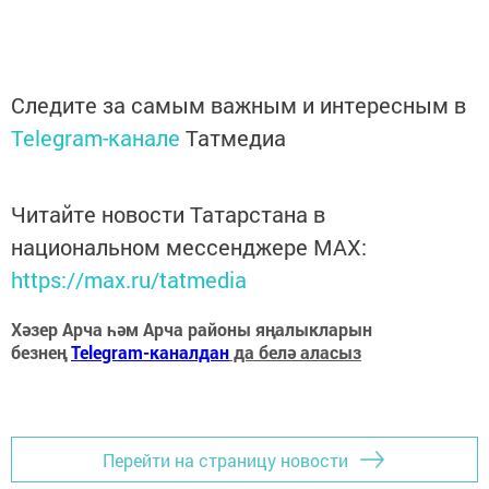
Следите за самым важным и интересным в
Telegram-канале
Татмедиа
Читайте новости Татарстана в
национальном мессенджере MАХ:
https://max.ru/tatmedia
Хәзер Арча һәм Арча районы яңалыкларын
безнең
Telegram-каналдан
да белә аласыз
Перейти на страницу новости