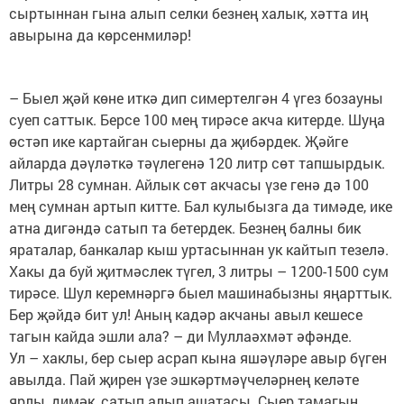
сыртыннан гына алып селки безнең халык, хәтта иң
авырына да көрсенмиләр!
– Быел җәй көне иткә дип симертелгән 4 үгез бозауны
суеп саттык. Берсе 100 мең тирәсе акча китерде. Шуңа
өстәп ике картайган сыерны да җибәрдек. Җәйге
айларда дәүләткә тәүлегенә 120 литр сөт тапшырдык.
Литры 28 сумнан. Айлык сөт акчасы үзе генә дә 100
мең сумнан артып китте. Бал кулыбызга да тимәде, ике
атна дигәндә сатып та бетердек. Безнең балны бик
яраталар, банкалар кыш уртасыннан ук кайтып тезелә.
Хакы да буй җитмәслек түгел, 3 литры – 1200-1500 сум
тирәсе. Шул керемнәргә быел машинабызны яңарттык.
Бер җәйдә бит ул! Аның кадәр акчаны авыл кешесе
тагын кайда эшли ала? – ди Муллаәхмәт әфәнде.
Ул – хаклы, бер сыер асрап кына яшәүләре авыр бүген
авылда. Пай җирен үзе эшкәртмәүчеләрнең келәте
ярлы, димәк, сатып алып ашатасы. Сыер тамагын