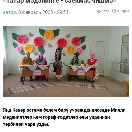
«Татар мәдәнияте - саекмас чишмә»
автор,
8 февраль 2023 - 09:54
1508
0
0
Яңа Кенәр өстәмә белем бирү учреждениясендә Милли
мәдәниятләр һәм гореф-гадәтләр елы уңаеннан
тәрбияви чара узды.