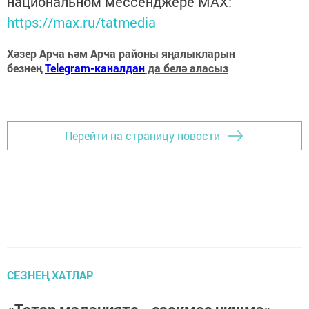
национальном мессенджере MАХ:
https://max.ru/tatmedia
Хәзер Арча һәм Арча районы яңалыкларын
безнең
Telegram-каналдан
да белә аласыз
Перейти на страницу новости
СЕЗНЕҢ ХАТЛАР