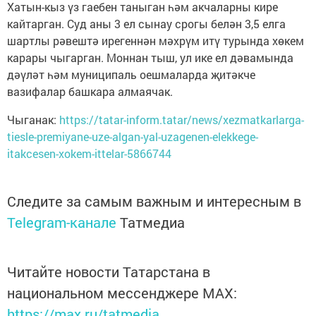
Хатын-кыз үз гаебен таныган һәм акчаларны кире
кайтарган. Суд аны 3 ел сынау срогы белән 3,5 елга
шартлы рәвештә ирегеннән мәхрүм итү турында хөкем
карары чыгарган. Моннан тыш, ул ике ел дәвамында
дәүләт һәм муниципаль оешмаларда җитәкче
вазифалар башкара алмаячак.
Чыганак:
https://tatar-inform.tatar/news/xezmatkarlarga-
tiesle-premiyane-uze-algan-yal-uzagenen-elekkege-
itakcesen-xokem-ittelar-5866744
Следите за самым важным и интересным в
Telegram-канале
Татмедиа
Читайте новости Татарстана в
национальном мессенджере MАХ:
https://max.ru/tatmedia