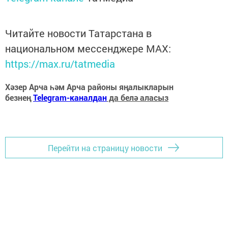
Читайте новости Татарстана в
национальном мессенджере MАХ:
https://max.ru/tatmedia
Хәзер Арча һәм Арча районы яңалыкларын
безнең
Telegram-каналдан
да белә аласыз
Перейти на страницу новости