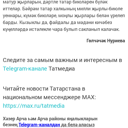
матур җырларын, дәртле татар биюләрен бүләк
иттеләр. Бәйрәм татар халкының милли җырлы-биюле
уеннары, күмәк биюләре, моңлы җырлары белән үрелеп
барды. Кызыклы да, файдалы да мәдәни кичәбез
күңелләрдә истәлекле чара булып сакланып калачак.
Гөлчәчәк Нуриева
Следите за самым важным и интересным в
Telegram-канале
Татмедиа
Читайте новости Татарстана в
национальном мессенджере MАХ:
https://max.ru/tatmedia
Хәзер Арча һәм Арча районы яңалыкларын
безнең
Telegram-каналдан
да белә аласыз