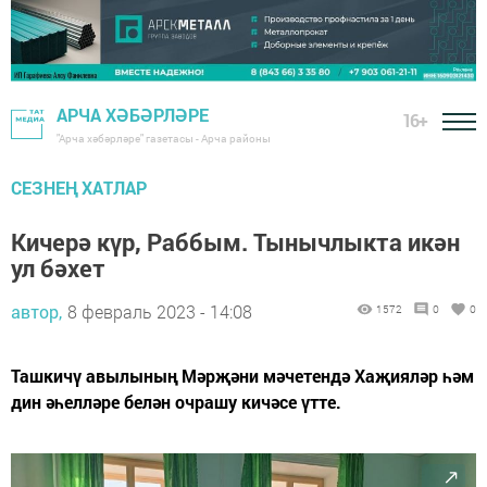
АРЧА ХӘБӘРЛӘРЕ
16+
"Арча хәбәрләре" газетасы - Арча районы
СЕЗНЕҢ ХАТЛАР
Кичерә күр, Раббым. Тынычлыкта икән
ул бәхет
автор,
8 февраль 2023 - 14:08
1572
0
0
Ташкичү авылының Мәрҗәни мәчетендә Хаҗияләр һәм
дин әһелләре белән очрашу кичәсе үтте.