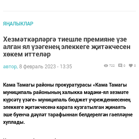
ЯҢАЛЫКЛАР
Хезмәткәрләргә тиешле премияне үзе
алган ял үзәгенең элеккеге җитәкчесен
хөкем иттеләр
автор,
8 февраль 2023 - 13:35
722
0
0
Кама Тамагы районы прокуратурасы «Кама Тамагы
муниципаль районының халыкка мәдәни-ял хезмәте
күрсәтү үзәге» муниципаль бюджет учреждениесенең
элеккеге җитәкчесенә карата кузгатылган җинаять
эше буенча дәүләт тарафыннан белдерелгән гаепләүне
хуплады.