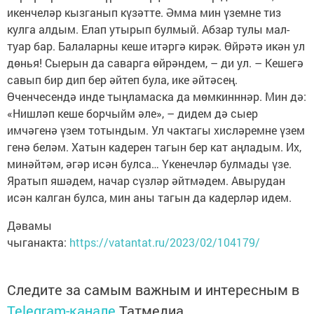
икенчеләр кызганып күзәтте. Әмма мин үземне тиз
кулга алдым. Елап утырып булмый. Абзар тулы мал-
туар бар. Балаларны кеше итәргә кирәк. Өйрәтә икән ул
дөнья! Сыерын да саварга өйрәндем, – ди ул. – Кешегә
савып бир дип бер әйтеп була, ике әйтәсең.
Өченчесендә инде тыңламаска да мөмкинннәр. Мин дә:
«Нишләп кеше борчыйм әле», – дидем дә сыер
имчәгенә үзем тотындым. Ул чактагы хисләремне үзем
генә беләм. Хатын кадерен тагын бер кат аңладым. Их,
минәйтәм, әгәр исән булса… Үкенечләр булмады үзе.
Яратып яшәдем, начар сүзләр әйтмәдем. Авырудан
исән калган булса, мин аны тагын да кадерләр идем.
Дәвамы
чыганакта:
https://vatantat.ru/2023/02/104179/
Следите за самым важным и интересным в
Telegram-канале
Татмедиа