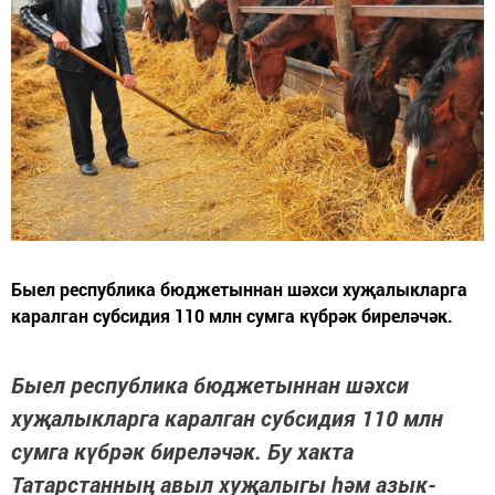
Быел республика бюджетыннан шәхси хуҗалыкларга
каралган субсидия 110 млн сумга күбрәк биреләчәк.
Быел республика бюджетыннан шәхси
хуҗалыкларга каралган субсидия 110 млн
сумга күбрәк биреләчәк. Бу хакта
Татарстанның авыл хуҗалыгы һәм азык-