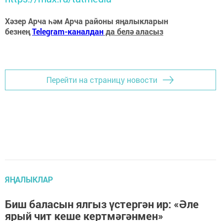
Хәзер Арча һәм Арча районы яңалыкларын
безнең
Telegram-каналдан
да белә аласыз
Перейти на страницу новости
ЯҢАЛЫКЛАР
Биш баласын ялгыз үстергән ир: «Әле
ярый чит кеше кертмәгәнмен»