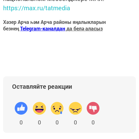
https://max.ru/tatmedia
Хәзер Арча һәм Арча районы яңалыкларын
безнең
Telegram-каналдан
да белә аласыз
Оставляйте реакции
0
0
0
0
0