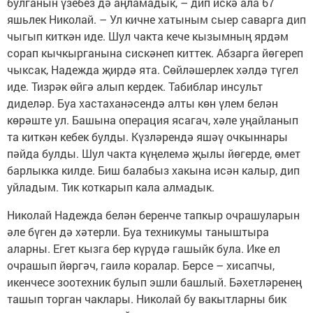
булганын үзебез дә аңламадык, – дип искә ала 67
яшьлек Николай. – Ул кичне хатыным сыер саварга дип
чыгып киткән иде. Шул чакта кече кызымның ярдәм
сорап кычкырганына сискәнеп киттек. Абзарга йөгереп
чыксак, Надежда җирдә ята. Сөйләшерлек хәлдә түгел
иде. Тизрәк өйгә алып кердек. Табиблар инсульт
диделәр. Буа хастаханәсендә алты көн үлем белән
көрәште ул. Башына операция ясагач, хәле уңайланып
та киткән кебек булды. Күзләрендә яшәү очкыннары
пәйда булды. Шул чакта күңелемә җылы йөгерде, өмет
барлыкка килде. Биш балабыз хакына исән калыр, дип
уйладым. Тик коткарып кала алмадык.
Николай Надежда белән беренче тапкыр очрашуларын
әле бүген дә хәтерли. Буа техникумы таныштыра
аларны. Егет кызга бер күрүдә гашыйк була. Ике ел
очрашып йөргәч, гаилә коралар. Берсе – хисапчы,
икенчесе зоотехник булып эшли башлый. Бәхетләренең
ташып торган чаклары. Николай бу вакытларны бик