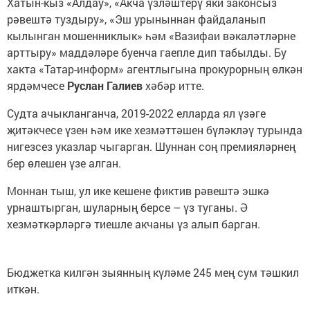
Хатын-кыз «Алдау», «Акча үзләштерү яки законсыз
рәвештә туздыру», «Эш урыныннан файдаланып
кылынган мошенниклык» һәм «Вазифаи вәкаләтләрне
арттыру» маддәләре буенча гаепле дип табылды. Бу
хакта «Татар-информ» агентлыгына прокурорның өлкән
ярдәмчесе
Руслан Галиев
хәбәр итте.
Судта ачыкланганча, 2019-2022 елларда ял үзәге
җитәкчесе үзен һәм ике хезмәттәшен бүләкләү турында
нигезсез указлар чыгарган. Шуннан соң премияләрнең
бер өлешен үзе алган.
Моннан тыш, ул ике кешене фиктив рәвештә эшкә
урнаштырган, шуларның берсе – үз туганы. Ә
хезмәткәрләргә тиешле акчаны үз алып барган.
Бюджетка килгән зыянның күләме 245 мең сум тәшкил
иткән.