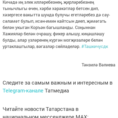
Кичәдә иң элек илләребезнең, җирләребезнең
тынычлыгы өчен, хәрби хәрәкәтләр бетсен дип,
хәзергесе вакытта шунда булучы егетләребез дә сау-
сәламәт булып, исән-имин кайтсын диеп, җәмәгать
белән укыган Коръән багышланды. Соңыннан
Хажияләр белән очрашу, фикер алышу, киңәшләшу
булды, алар үзләренең күргән могҗизаләре белән
уртаклаштылар, вәгазләр сөйләделәр.
#Ташкичусдк
Тәнзилә Вәлиева
Следите за самым важным и интересным в
Telegram-канале
Татмедиа
Читайте новости Татарстана в
национальном мессенджере MАХ: