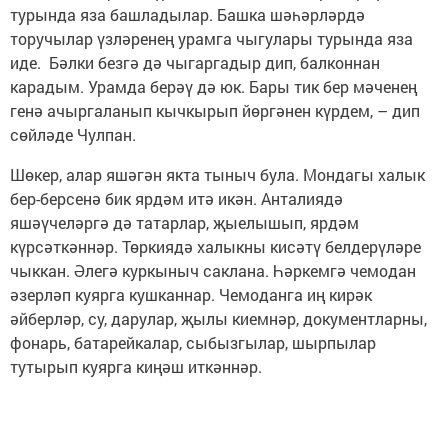
турында яза башладылар. Башка шәһәрләрдә
торучылар үзләренең урамга чыгулары турында яза
иде. Бәлки безгә дә чыгаргадыр дип, балконнан
карадым. Урамда берәү дә юк. Бары тик бер мәченең
генә ачыргаланып кычкырып йөргәнен күрдем, – дип
сөйләде Чулпан.
Шөкер, алар яшәгән якта тыныч була. Мондагы халык
бер-берсенә бик ярдәм итә икән. Анталиядә
яшәүчеләргә дә татарлар, җыелышып, ярдәм
күрсәткәннәр. Төркиядә халыкны кисәтү белдерүләре
чыккан. Әлегә куркыныч саклана. Һәркемгә чемодан
әзерләп куярга кушканнар. Чемоданга иң кирәк
әйберләр, су, дарулар, җылы киемнәр, документларны,
фонарь, батарейкалар, сыбызгылар, шырпылар
тутырып куярга киңәш иткәннәр.