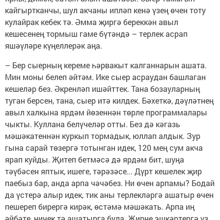
кайгыртканчы, шул акчаны ипләп кенә үзең өчен тоту
кулайрак кебек тә. Әмма җиргә береккән авыл
кешесенең тормыш гаме бүтәндә – терлек асрап
яшәүләре күңеллерәк аңа.
– Бер сыерның кереме һәрвакыт калганнарын ашата.
Мин моны белеп әйтәм. Ике сыер асраудан башлаган
кешеләр без. Әкренләп ишәйттек. Тана бозауларның
туган берсен, тана, сыер итә килдек. Бәхеткә, дәүләтнең
авыл халкына ярдәм йөзеннән төрле программалары
чыкты. Куллана белүчеләр отты. Без дә кәгазь
мәшәкатеннән куркып тормадык, юллап алдык. Зур
гына сарай төзергә тотынган идек, 120 мең сум акча
ярап куйды. Җитеп бетмәсә дә ярдәм бит, шуңа
тәүбәсен яптык, ишеге, тәрәзәсе... Дүрт кешелек җир
паебыз бар, анда арпа чәчәбез. Ни өчен арпамы? Бодай
да үстерә алыр идек, тик аны терлекләргә ашатыр өчен
пешереп бирергә кирәк, өстәмә мәшәкать. Арпа иң
әйбәте, ничек тә ашатырга була. Җирне эшкәртергә үз