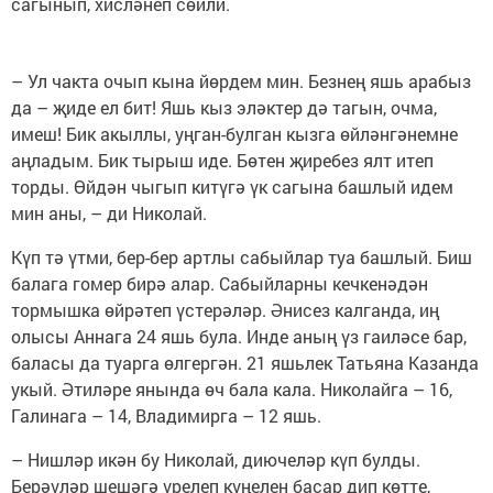
сагынып, хисләнеп сөйли.
– Ул чакта очып кына йөрдем мин. Безнең яшь арабыз
да – җиде ел бит! Яшь кыз эләктер дә тагын, очма,
имеш! Бик акыллы, уңган-булган кызга өйләнгәнемне
аңладым. Бик тырыш иде. Бөтен җиребез ялт итеп
торды. Өйдән чыгып китүгә үк сагына башлый идем
мин аны, – ди Николай.
Күп тә үтми, бер-бер артлы сабыйлар туа башлый. Биш
балага гомер бирә алар. Сабыйларны кечкенәдән
тормышка өйрәтеп үстерәләр. Әнисез калганда, иң
олысы Аннага 24 яшь була. Инде аның үз гаиләсе бар,
баласы да туарга өлгергән. 21 яшьлек Татьяна Казанда
укый. Әтиләре янында өч бала кала. Николайга – 16,
Галинага – 14, Владимирга – 12 яшь.
– Нишләр икән бу Николай, диючеләр күп булды.
Берәүләр шешәгә үрелеп күңелен басар дип көтте,