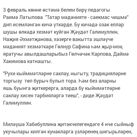
3 февраль көнне өстәмә белем бирү педагогы
Раимә Латыпова "Татар мәдәнияте - саекмас чишмә"
дип исемләнгән кичә үткәрде. Бу кичәдә озак еллар
шушы өлкәдә хезмәт куйган Җәүдәт Галимуллин,
Наҗия Әхмәтҗанова, хәзерге вакытта эшләүче
мәдәният хезмәткәре Гөлнур Сафина һәм җыр-моң
яратучы авылдашларыбыз Гөлчәчәк Карпова, Даймә
Хакимова катнашты.
"Рухи кыйммәтләрне саклау, ныгыту, традицияләрне
торгызу төп бурыч булып тора. Һәм без аларны
яшь буынга җиткерергә, аларда бу кыйммәтләрне
саклау хисен тәрбияләргә тиеш", - диде Җәүдәт
Галимуллин.
Миләүшә Хабибуллина җитәкчелегендәге 4 нче сыйныф
укучылары килгән кунакларга үзләренең шигырьләрен,