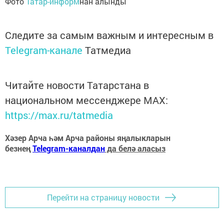
Фото
Татар-информ
нан алынды
Следите за самым важным и интересным в
Telegram-канале
Татмедиа
Читайте новости Татарстана в
национальном мессенджере MАХ:
https://max.ru/tatmedia
Хәзер Арча һәм Арча районы яңалыкларын
безнең
Telegram-каналдан
да белә аласыз
Перейти на страницу новости