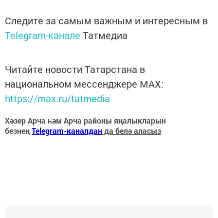
Следите за самым важным и интересным в
Telegram-канале
Татмедиа
Читайте новости Татарстана в
национальном мессенджере MАХ:
https://max.ru/tatmedia
Хәзер Арча һәм Арча районы яңалыкларын
безнең
Telegram-каналдан
да белә аласыз