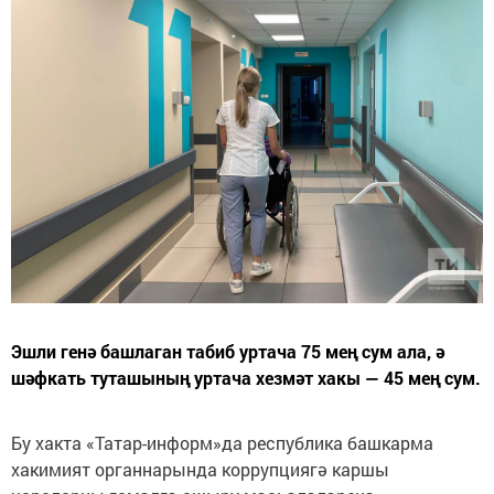
Эшли генә башлаган табиб уртача 75 мең сум ала, ә
шәфкать туташының уртача хезмәт хакы — 45 мең сум.
Бу хакта «Татар-информ»да республика башкарма
хакимият органнарында коррупциягә каршы