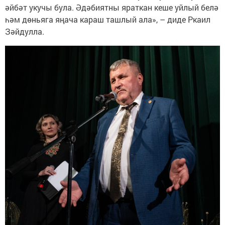
әйбәт укучы була. Әдәбиятны яраткан кеше уйлый белә
һәм дөньяга яңача караш ташлый ала», – диде Ркаил
Зәйдулла.