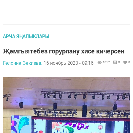
АРЧА ЯҢАЛЫКЛАРЫ
Җәмгыятебез горурлану хисе кичерсен
Гөлсинә Зәкиева,
16 ноябрь 2023 - 09:16
1817
0
0