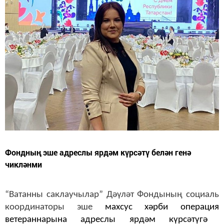
Фондның эше адреслы ярдәм күрсәтү белән генә
чикләнми
“Ватанны саклаучылар” Дәүләт Фондының социаль
координаторы эше
махсус
хәрби
операция
ветераннарына
адреслы ярд
ә
м к
ү
р
сә
т
ү
г
ә