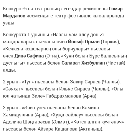
Конкурс Әтнә театрының легендар режиссеры
Гомәр
Мәрдәнов
исемендәге театр фестивале кысаларында
узды.
Конкурста 1 урынны «Назлы һәм алсу дөнья
маҗаралары» пьесасы өчен
Йосыф Орман
(Төркия),
«Кечкенә кешеләрнең олы борчулары» пьесасы
өчен
Динә Сафина
(Әтнә), «Куян белән Бүре баласының
дуслыгы» пьесасы белән
Салават Хизбуллин
(Чистай)
алды.
2 урын - «Туп» пьесасы белән Закир Сираев (Чаллы),
«Сәяхәт» пьесасы белән Ильяс Сираев (Чаллы), «Олы
юл чатында Зилә» Габдрахманова (Арча).
3 урын - «Әни сүзе» пьесасы белән Камилә
Хәмидуллина (Арча), «Хуҗа сайлау» пьесасы белән
Аделина Шәңгәрәева (Әлмәт), «Көтеп алган күчтәнәч»
пьесасы белән Айзирә Кашапова (Актаныш).