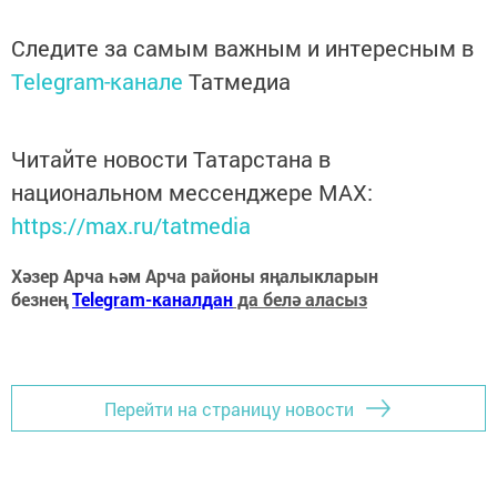
Следите за самым важным и интересным в
Telegram-канале
Татмедиа
Читайте новости Татарстана в
национальном мессенджере MАХ:
https://max.ru/tatmedia
Хәзер Арча һәм Арча районы яңалыкларын
безнең
Telegram-каналдан
да белә аласыз
Перейти на страницу новости