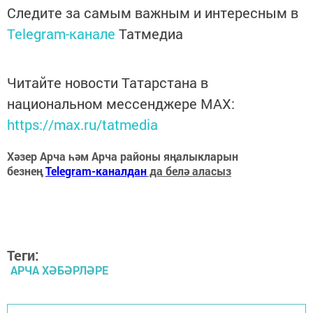
Следите за самым важным и интересным в
Telegram-канале
Татмедиа
Читайте новости Татарстана в
национальном мессенджере MАХ:
https://max.ru/tatmedia
Хәзер Арча һәм Арча районы яңалыкларын
безнең
Telegram-каналдан
да белә аласыз
Теги:
АРЧА ХӘБӘРЛӘРЕ