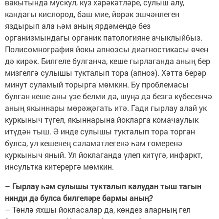
вакытында мускул, күз хәрәкәтләре, сулыш алу,
кандагы кислород, баш мие, йөрәк эшчәнлеген
яздырып ала һәм аның ярдәмендә без
организмындагы органик патологияне ачыклыйбыз.
Полисомнография йокы апноэсы диагностикасы өчен
дә кирәк. Билгеле булганча, кеше гырлаганда аның бер
мизгелгә сулышы тукталып тора (апноэ). Хәтта берәр
минут суламый торырга мөмкин. Бу проблемасы
булган кеше аны үзе белми дә, шуңа да безгә күбесенчә
аның якыннары мөрәҗәгать итә. Гади гырлау алай ук
куркыныч түгел, якыннарына йокларга комачаулык
итүдән тыш. Ә инде сулышы тукталып тора торган
булса, ул кешенең сәламәтлегенә һәм гомеренә
куркыныч яный. Ул йоклаганда үлеп китүгә, инфаркт,
инсультка китерергә мөмкин.
– Гырлау һәм сулышы тукталып калудан тыш тагын
нинди дә булса билгеләре бармы аның?
– Төнлә яхшы йокласалар да, көндез аларның гел