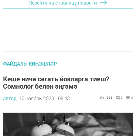
Перейти на страницу новости
ФАЙДАЛЫ КИҢӘШЛӘР
Кеше ничә сәгать йокларга тиеш?
Сомнолог белән әңгәмә
автор,
16 ноябрь 2023 - 08:43
1368
0
0