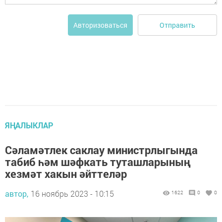
Отправить
Авторизоваться
ЯҢАЛЫКЛАР
Сәламәтлек саклау министрлыгында
табиб һәм шәфкать туташларының
хезмәт хакын әйттеләр
автор,
16 ноябрь 2023 - 10:15
1622
0
0