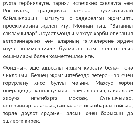
рухта тәрбияләүгә, тарихи истәлекне саклауга һәм
Россиянең традициягә кергән рухи-әхлакый
байлыкларын ныгытуга юнәлдерелгән җәмгыять
проектларына җәлеп итү. Моннан тыш “Ватанны
саклаучылар” Дәүләт Фонды махсус хәрби операция
ветераннарына һәм аларның гаиләләренә ярдәм
итүче коммерцияле булмаган һәм волонтерлык
оешмалары белән хезмәттәшлек итә.
Фондның эше адреслы ярдәм күрсәтү белән генә
чикләнми. Безнең җәмгыятебездә ветераннар өчен
горурлану хисе булуы мөһим. Махсус хәрби
операциядә катнашучылар һәм аларның гаиләләре
аеруча игътибарга мохтаҗ. Сугышчылар,
ветераннар, аларның гаиләләре игътибарны тойсын,
төрле дәүләт ярдәмен алсын өчен барысын да
эшләргә кирәк.