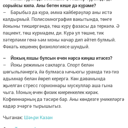
сорыйсы килә. Аны бөтен кеше дә күрәме?
– Барыбыз да күрә, әмма кайберәүләр аны истә
калдырмый. Полисомнография вакытында, төнге
йокыны тикшергәндә, төш күрү фазасы да теркәлә. Ә
пациент, төш күрмәдем, ди. Күрә ул төшне, тик
хәтерләми генә һәм моны начар дип әйтеп булмый.
Фәкать кешенең физиологиясе шундый.
– Йокың яхшы булсын өчен нәрсә киңәш итәсез?
– Йокы режимын сакларга. Спорт белән
шөгыльләнергә, йә булмаса һичьюгы урамда тиз-тиз
адымнар белән йөреп керергә. Көн дәвамында
җыелган стресс гормоннары мускуллар аша гына
чыга. Моның өчен физик киеренкелек кирәк.
Кофеиннарның да тәсире бар. Аны көндезге уникеләргә
кадәр эчәргә тырышыгыз.
Чыганак:
Шәһри Казан