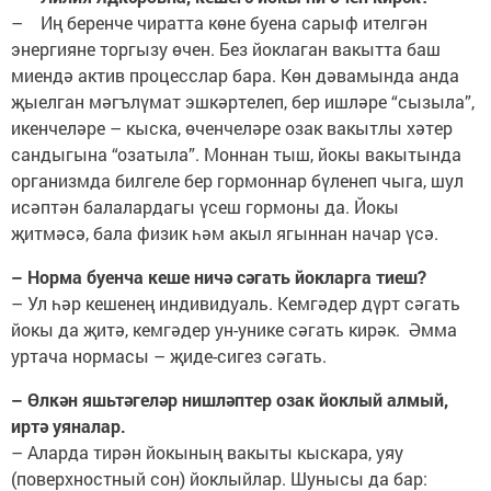
– Иң беренче чиратта көне буена сарыф ителгән
энергияне торгызу өчен. Без йоклаган вакытта баш
миендә актив процесслар бара. Көн дәвамында анда
җыелган мәгълүмат эшкәртелеп, бер ишләре “сызыла”,
икенчеләре – кыска, өченчеләре озак вакытлы хәтер
сандыгына “озатыла”. Моннан тыш, йокы вакытында
организмда билгеле бер гормоннар бүленеп чыга, шул
исәптән балалардагы үсеш гормоны да. Йокы
җитмәсә, бала физик һәм акыл ягыннан начар үсә.
– Норма буенча кеше ничә сәгать йокларга тиеш?
– Ул һәр кешенең индивидуаль. Кемгәдер дүрт сәгать
йокы да җитә, кемгәдер ун-унике сәгать кирәк. Әмма
уртача нормасы – җиде-сигез сәгать.
– Өлкән яшьтәгеләр нишләптер озак йоклый алмый,
иртә уяналар.
– Аларда тирән йокының вакыты кыскара, уяу
(поверхностный сон) йоклыйлар. Шунысы да бар: