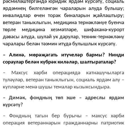
рәсмиләштергәндә юридик ярдәм күрсәтү, социаль
ярдәмнең билгеләнгән чараларын алуда булышу;
инвалидлар өчен торак биналарын җайлаштыру;
ветеран таныклыгын, медицина тернәкләнүе буенча
төрле медицина хезмәтләре, шифаханә-курорт
дәвасы алуда, шулай ук дарулар, техник-тернәкләнү
чаралары белән тәэмин итүдә булышлык күрсәтү.
– Алинә, мөрәҗәгать итүчеләр бармы? Нинди
сораулар белән күбрәк киләләр, шалтыраталар?
– Махсус хәрби операциядә катнашучыларга
түләүләр, ветеран таныклыгын, социаль ярдәм алу –
күпләрне менә шушы темалар кызыксындыра.
– Димәк, фондның төп эше – адреслы ярдәм
күрсәтү?
– Фондның тагын бер бурычы – махсус хәрби
операция ветераннарын гражданнарны патриотик