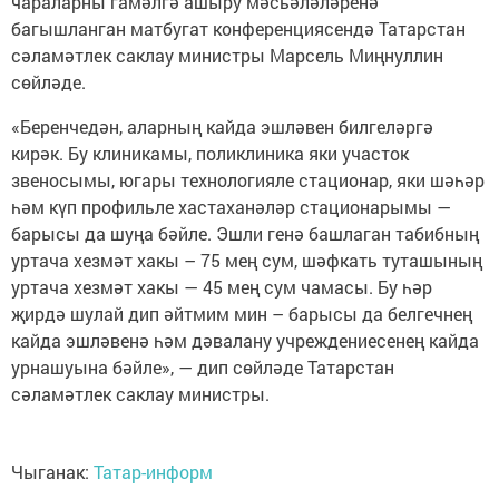
чараларны гамәлгә ашыру мәсьәләләренә
багышланган матбугат конференциясендә Татарстан
сәламәтлек саклау министры Марсель Миңнуллин
сөйләде.
«Беренчедән, аларның кайда эшләвен билгеләргә
кирәк. Бу клиникамы, поликлиника яки участок
звеносымы, югары технологияле стационар, яки шәһәр
һәм күп профильле хастаханәләр стационарымы —
барысы да шуңа бәйле. Эшли генә башлаган табибның
уртача хезмәт хакы – 75 мең сум, шәфкать туташының
уртача хезмәт хакы — 45 мең сум чамасы. Бу һәр
җирдә шулай дип әйтмим мин – барысы да белгечнең
кайда эшләвенә һәм дәвалану учреждениесенең кайда
урнашуына бәйле», — дип сөйләде Татарстан
сәламәтлек саклау министры.
Чыганак:
Татар-информ