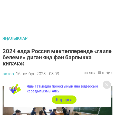
ЯҢАЛЫКЛАР
2024 елда Россия мәктәпләрендә «гаилә
белеме» дигән яңа фән барлыкка
киләчәк
автор,
16 ноябрь 2023 - 08:03
1056
0
0
Яшь Татмедиа проектының яңа видеосын
карадыгызмы әле?
Карарга