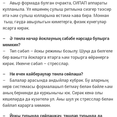
– Авыр формада булган очракта, СИПАП аппараты
кулланыла. Ул кешенең сулыш ритмына сизгер тәэсир
итә һәм сулыш юлларына өстәмә һава бирә. Моннан
тыш, гәүдә авырлыгын киметергә, физик күнегүләр
ясарга кирәк.
– Ә төнлә начар йоклауның сәбәбе нәрсәдә булырга
мөмкин?
– Төп сәбәп – йокы режимы бозылу. Шуңа да билгеле
бер вакытта йокларга ятарга һәм торырга өйрәнергә
кирәк. Икенче сәбәп – стресслар.
– Ни өчен кайберәүләр төнлә сөйләшә?
– Балалар арасында андыйлар күбрәк. Бу аларның
нерв системасы формалашып бетмәү белән бәйле һәм
аның бернинди дә куркынычы юк. Сирәк кенә олы
кешеләрдә дә күзәтелә ул. Аны шул ук стресслар белән
бәйләп карарга мөмкин.
– Йокы турында сөйләшкәч, төшләр турында да