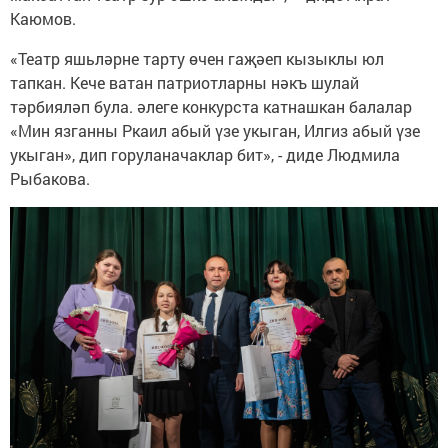
Каюмов.
«Театр яшьләрне тарту өчен гаҗәеп кызыклы юл
тапкан. Кече ватан патриотларны нәкъ шулай
тәрбияләп була. әлеге конкурста катнашкан балалар
«Мин язганны Ркаил абый үзе укыган, Илгиз абый үзе
укыган», дип горуланачаклар бит», - диде Людмила
Рыбакова.