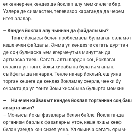
өлкәннәрнең көндез дә йоклап алу мөмкинлеге бар.
Үзләре дә сизмәстән, телевизор караганда да черем
итеп алалар.
– Көндез йоклап алу чыннан да файдалымы?
– Төнге йокысы белән проблемасы булмаган сәламәт
кеше өчен файдалы. Әмма ул көндезге сәгать дүрттән
дә соң булмаска һәм егерме-утыз минуттан да
артмаска тиеш. Сәгать алтылардан соң йоклаган
очракта ул төнге йокы хисабына була һәм аның
сыйфаты да начарая. Төнлә начар йоклый, еш уяна
торган кешегә дә көндез йокламау хәерле, чөнки бу
очракта да ул төнге йокы хисабына булырга мөмкин.
– Ни өчен кайвакыт көндез йоклап торганнан соң баш
авырта икән?
– Монысы йокы фазалары белән бәйле. Йоклаганда
организм барлык фазаларны үтсә, кеше яхшы кәеф
белән үзендә көч сизеп уяна. Ул якынча сәгать ярым-