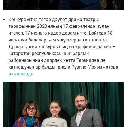
Конкурс Әтнә татар дәүләт драма театры
тарафыннан 2023 елның 17 февралендә иълан
ителеп, 17 июньгә кадәр дәвам итте. Бәйгедә 18
яшькәчә балалар һәм яшүсмерләр катнашты.
Драматургия конкурсының географиясе дә киң –
Татарстан республикасының барлык
районнарыннан диярлек, хәтта Төркиядән дә
катнашучылар булды, диелә Рүзилә Мөхәммәтова
язмасында