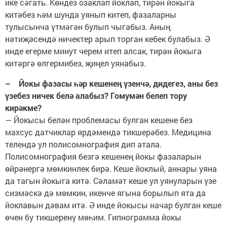
ике сәгать. Көндез озаклап йоклап, тирән йокыга
китәбез һәм шунда уянып китеп, фазаларны
тулысынча үтмәгән булып чыгабыз. Аның
нәтиҗәсендә ничектер арып торган кебек булабыз. Ә
инде егерме минут черем итеп алсак, тирән йокыга
китәргә өлгермибез, җиңел уянабыз.
– Йокы фазасы һәр кешенең үзенчә, дидегез, аны без
үзебез ничек белә алабыз? Гомумән белеп тору
кирәкме?
— Йокысы белән проблемасы булган кешене без
махсус датчиклар ярдәмендә тикшерәбез. Медицина
телендә ул полисомнография дип атала.
Полисомнография безгә кешенең йокы фазаларын
өйрәнергә мөмкинлек бирә. Кеше йоклый, аннары уяна
да тагын йокыга китә. Сәламәт кеше ул уянуларын үзе
сизмәскә дә мөмкин, икенче ягына борылып ята да
йоклавын дәвам итә. Ә инде йокысы начар булган кеше
өчен бу тикшеренү мөһим. Гипнограмма йокы