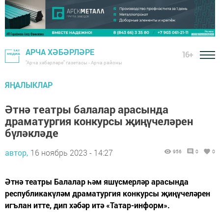
АРЧА ХӘБӘРЛӘРЕ
16+
"Арча хәбәрләре" газетасы - Арча районы
ЯҢАЛЫКЛАР
Әтнә театры балалар арасында
драматургия конкурсы җиңүчеләрен
бүләкләде
автор,
16 ноябрь 2023 - 14:27
956
0
0
Әтнә театры Балалар һәм яшүсмерләр арасында
республикакүләм драматургия конкурсы җиңүчеләрен
игълан итте, дип хәбәр итә «Татар-информ».