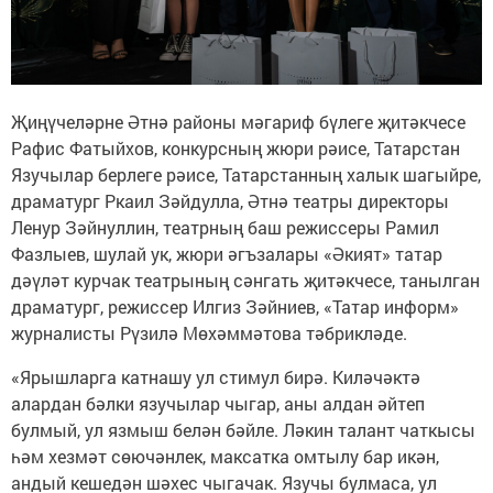
Җиңүчеләрне Әтнә районы мәгариф бүлеге җитәкчесе
Рафис Фатыйхов, конкурсның жюри рәисе, Татарстан
Язучылар берлеге рәисе, Татарстанның халык шагыйре,
драматург Ркаил Зәйдулла, Әтнә театры директоры
Ленур Зәйнуллин, театрның баш режиссеры Рамил
Фазлыев, шулай ук, жюри әгъзалары «Әкият» татар
дәүләт курчак театрының сәнгать җитәкчесе, танылган
драматург, режиссер Илгиз Зәйниев, «Татар информ»
журналисты Рүзилә Мөхәммәтова тәбрикләде.
«Ярышларга катнашу ул стимул бирә. Киләчәктә
алардан бәлки язучылар чыгар, аны алдан әйтеп
булмый, ул язмыш белән бәйле. Ләкин талант чаткысы
һәм хезмәт сөючәнлек, максатка омтылу бар икән,
андый кешедән шәхес чыгачак. Язучы булмаса, ул