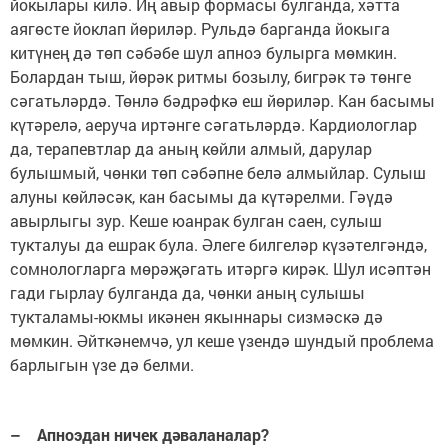
йокылары килә. Иң авыр формасы булганда, хәтта
аягөсте йоклап йөриләр. Рульдә барганда йокыга
китүнең дә төп сәбәбе шул апноэ булырга мөмкин.
Болардан тыш, йөрәк ритмы бозылу, бигрәк тә төнге
сәгатьләрдә. Төнлә бәдрәфкә еш йөриләр. Кан басымы
күтәрелә, аеруча иртәнге сәгатьләрдә. Кардиологлар
да, терапевтлар да аның көйли алмый, дарулар
булышмый, чөнки төп сәбәпне белә алмыйлар. Сулыш
алуны көйләсәк, кан басымы да күтәрелми. Гәүдә
авырлыгы зур. Кеше юанрак булган саен, сулыш
тукталуы да ешрак була. Әлеге билгеләр күзәтелгәндә,
сомнологларга мөрәҗәгать итәргә кирәк. Шул исәптән
гади гырлау булганда да, чөнки аның сулышы
тукталамы-юкмы икәнен якыннары сизмәскә дә
мөмкин. Әйткәнемчә, ул кеше үзендә шундый проблема
барлыгын үзе дә белми.
– Апноэдан ничек дәваланалар?