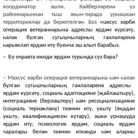
координатор эшли. Кайберләренә үз
районнарыннан тыш якын-тирәдә урнашкан
территорияләр дә беркетелгән. Без м
ахсус хәрби
операция ветераннарына адреслы ярдәм күрсәтү,
һәлак булган сугышчыларның гаиләләренә
һәрьяклап ярдәм итү буенча эш алып барабыз.
– Бу очракта нинди ярдәм турында сүз бара?
– Махсус хәрби операция ветераннарына һәм һәлак
булган сугышчыларның гаиләләренә адреслы
ярдәм күрсәтү, социаль адаптацияне (җайлаштыру),
интеграцияне (берләштерү) һәм ресоциализацияне
(социаль тернәкләнү) тәэмин итү, укыту (яңадан
укыту, квалификациясен күтәрү), эшкә урнашуда
ярдәм итү; психологик ярдәм, социаль ярдәм
чаралары белән тәэмин иткәндә һәм аларны