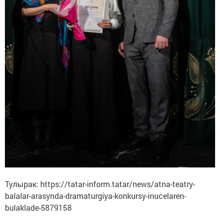
Тулырак: https://tatar-inform.tatar/news/atna-teatry-
balalar-arasynda-dramaturgiya-konkursy-inucelaren-
bulaklade-5879158