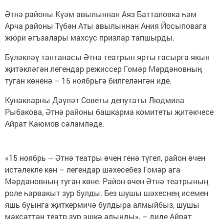
Әтнә районы Күәм авылыннан Аяз Батталовка һәм
Арча районы Түбән Аты авылыннан Ания Йосыповага
жюри әгъзалары махсус призлар тапшырды.
Бүләкләү тантанасы Әтнә театрын ярты гасырга якын
җитәкләгән легендар режиссер Гомәр Мәрдәновның
туган көненә – 15 ноябрьгә билгеләнгән иде.
Кунакларны Дәүләт Советы депутаты Людмила
Рыбакова, Әтнә районы башкарма комитеты җитәкчесе
Айрат Каюмов сәламләде.
«15 ноябрь – Әтнә театры өчен генә түгел, район өчен
истәлекле көн – легендар шәхесебез Гомәр ага
Мәрдановның туган көне. Район өчен Әтнә театрының
роле һәрвакыт зур булды. Без шушы шәхеснең исемен
яшь буынга җиткермичә булдыра алмыйбыз, шушы
максаттан театр зур эшкә алынды», – диде Айрат