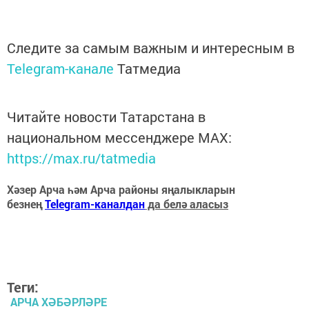
Следите за самым важным и интересным в
Telegram-канале
Татмедиа
Читайте новости Татарстана в
национальном мессенджере MАХ:
https://max.ru/tatmedia
Хәзер Арча һәм Арча районы яңалыкларын
безнең
Telegram-каналдан
да белә аласыз
Теги:
АРЧА ХӘБӘРЛӘРЕ