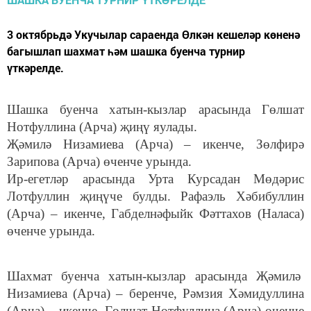
3 октябрьдә Укучылар сараенда Өлкән кешеләр көненә
багышлап шахмат һәм шашка буенча турнир
үткәрелде.
Шашка буенча хатын-кызлар арасында Гөлшат
Нотфуллина (Арча) җиңү яулады.
Җәмилә Низамиева (Арча) – икенче, Зөлфирә
Зарипова (Арча) өченче урында.
Ир-егетләр арасында Урта Курсадан Мөдәрис
Лотфуллин җиңүче булды. Рафаэль Хәбибуллин
(Арча) – икенче, Габделнәфыйк Фәттахов (Наласа)
өченче урында.
Шахмат буенча хатын-кызлар арасында Җәмилә
Низамиева (Арча) – беренче, Рәмзия Хәмидуллина
(Арча) – икенче, Гөлшат Нотфуллина (Арча) өченче