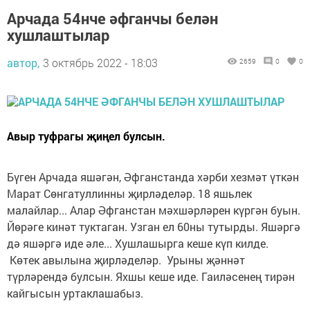
Арчада 54нче әфганчы белән
хушлаштылар
автор,
3 октябрь 2022 - 18:03
2659
0
0
Авыр туфрагы җиңел булсын.
Бүген Арчада яшәгән, Әфганстанда хәрби хезмәт үткән
Марат Сөнгатуллинны җирләделәр. 18 яшьлек
малайлар... Алар Әфганстан мәхшәрләрен күргән буын.
Йөрәге кинәт туктаган. Узган ел 60ны тутырды. Яшәргә
дә яшәргә иде әле... Хушлашырга кеше күп килде.
Көтек авылына җирләделәр. Урыны җәннәт
түрләрендә булсын. Яхшы кеше иде. Гаиләсенең тирән
кайгысын уртаклашабыз.