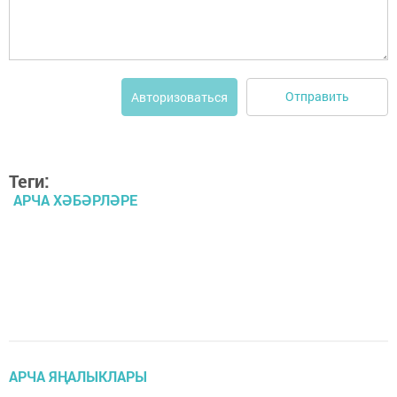
Отправить
Авторизоваться
Теги:
АРЧА ХӘБӘРЛӘРЕ
АРЧА ЯҢАЛЫКЛАРЫ