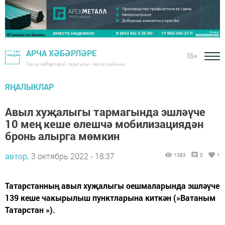
АРЧА ХӘБӘРЛӘРЕ
16+
"Арча хәбәрләре" газетасы - Арча районы
ЯҢАЛЫКЛАР
Авыл хуҗалыгы тармагында эшләүче
10 мең кеше өлешчә мобилизациядән
бронь алырга мөмкин
автор,
3 октябрь 2022 - 18:37
1383
0
1
Татарстанның авыл хуҗалыгы оешмаларында эшләүче
139 кеше чакырылыш пунктларына киткән (»Ватаным
Татарстан »).