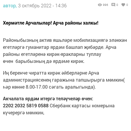
автор,
3 октябрь 2022 - 14:36
996
0
0
Хөрмәтле Арчалылар! Арча районы халкы!
Районыбызның актив яшьләре мобилизациягә эләккән
егетләргә гуманитар ярдәм башлап җибәрде. Арча
районы егетләренә кирәк-яракларны туплау
өчен барыбызның дә ярдәме кирәк.
Иң беренче чиратта кирәк әйберләрне Арча
администрациясенең гаражына тапшырырга мөмкин(
һәр көнне 8.00-17.00 сәгать аралыгында).
Акчалата ярдәм итергә теләүчеләр өчен:
2202 2032 5819 0588
Сбербанк картасы номерына
күчерергә мөмкин,