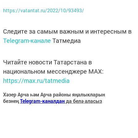
https://vatantat.ru/2022/10/93493/
Следите за самым важным и интересным в
Telegram-канале
Татмедиа
Читайте новости Татарстана в
национальном мессенджере MАХ:
https://max.ru/tatmedia
Хәзер Арча һәм Арча районы яңалыкларын
безнең
Telegram-каналдан
да белә аласыз