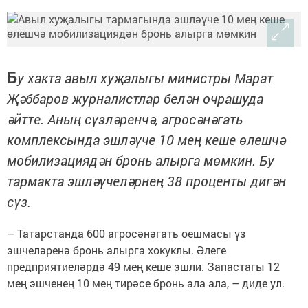
Б
у хакта авыл хуҗалыгы министры Марат
Җәббаров журналистлар белән очрашуда
әйтте. Аның сүзләренчә, агросәнәгать
комплексында эшләүче 10 мең кеше өлешчә
мобилизациядән бронь алырга мөмкин. Бу
тармакта эшләүчеләрнең 38 проценты дигән
сүз.
– Татарстанда 600 агросәнәгать оешмасы үз
эшчеләренә бронь алырга хокуклы. Әлеге
предприятиеләрдә 49 мең кеше эшли. Запастагы 12
мең эшченең 10 мең тирәсе бронь ала ала, – диде ул.