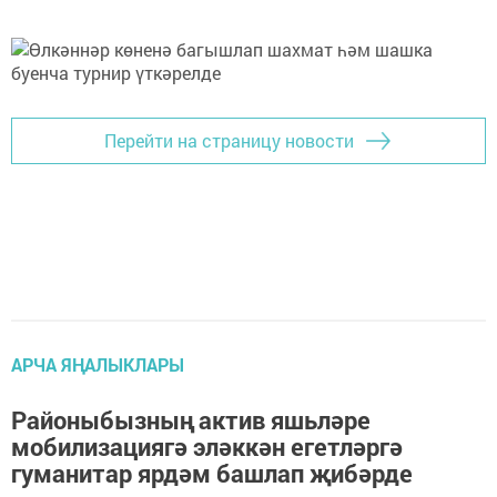
Перейти на страницу новости
АРЧА ЯҢАЛЫКЛАРЫ
Районыбызның актив яшьләре
мобилизациягә эләккән егетләргә
гуманитар ярдәм башлап җибәрде