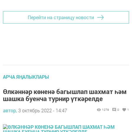
Перейти на страницу новости
АРЧА ЯҢАЛЫКЛАРЫ
Өлкәннәр көненә багышлап шахмат һәм
шашка буенча турнир үткәрелде
автор,
3 октябрь 2022 - 14:47
1279
0
1