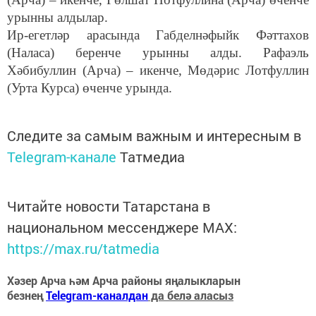
урынны алдылар.
Ир-егетләр арасында Габделнәфыйк Фәттахов
(Наласа) беренче урынны алды. Рафаэль
Хәбибуллин (Арча) – икенче, Мөдәрис Лотфуллин
(Урта Курса) өченче урында.
Следите за самым важным и интересным в
Telegram-канале
Татмедиа
Читайте новости Татарстана в
национальном мессенджере MАХ:
https://max.ru/tatmedia
Хәзер Арча һәм Арча районы яңалыкларын
безнең
Telegram-каналдан
да белә аласыз