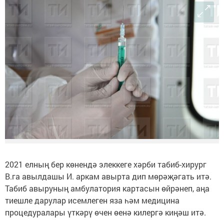
2021 елның бер көнендә элеккеге хәрби табиб-хирург
В.га авылдашы И. аркам авырта дип мөрәҗәгать итә.
Табиб авыруның амбулатория картасын өйрәнеп, аңа
тиешле дарулар исемлеген яза һәм медицина
процедуралары үткәрү өчен өенә килергә киңәш итә.