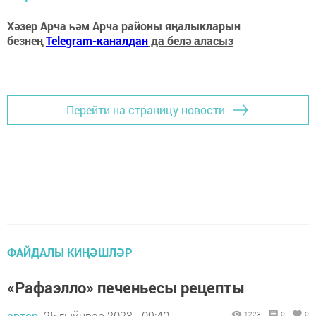
Хәзер Арча һәм Арча районы яңалыкларын
безнең
Telegram-каналдан
да белә аласыз
Перейти на страницу новости
ФАЙДАЛЫ КИҢӘШЛӘР
«Рафаэлло» печеньесы рецепты
автор,
25 гыйнвар 2023 - 09:40
1223
0
0