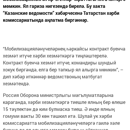
мөмкин. Ял гариза нигезендә бирелә. Бу хакта
“Казанские ведомости” хәбәрчесенә Татарстан хәрби
комиссариатында аңлатма биргәннәр.
“Мобилизацияләнүчеләрнең һәркайсы контракт буенча
хезмәт итүче хәрби хезмәткәргә тиңләштерелә.
Контракт буенча хезмәт итүче, командиры шундый
хокук биргәндә, елга бер тапкыр ял алырга мөмкин”, –
дип хәбәр иткәннәр ведомствоның матбугат
хезмәтендә.
Россия Оборона министрлыгы мәгълүматларына
караганда, хәрби хезмәткәргә тиешле ялның бер өлеше
15 тәүлектән дә ким булмаска тиеш. Ә инде ялның
гомуми вакты 30 көн тәшкил итә. Шулай ук хәрби
комиссариатта мобилизацияләнүчеләргә гаилә хәле
буенча да ял алырга мөмкин булуын әйткәннәр.