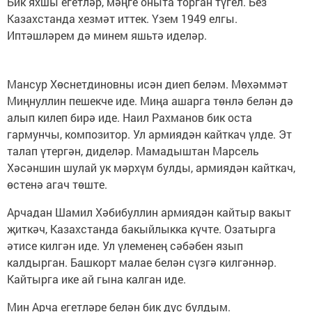
Бик яхшы егетләр, мәңге оныта торган түгел. Без
Казахстанда хезмәт иттек. Үзем 1949 елгы.
Иптәшләрем дә минем яшьтә иделәр.
Мансур Хөснетдиновны исән диеп беләм. Мөхәммәт
Миңнуллин пешекче иде. Миңа ашарга төнлә белән дә
алып килеп бирә иде. Наил Рахманов бик оста
гармунчы, композитор. Ул армиядән кайткач үлде. Эт
талап үтергән, диделәр. Мамадыштан Марсель
Хәсәншин шулай ук мәрхүм булды, армиядән кайткач,
өстенә агач төште.
Арчадан Шамил Хәбибуллин армиядән кайтыр вакыт
җиткәч, Казахстанда бакыйлыкка күчте. Озатырга
әтисе килгән иде. Ул үлеменең сәбәбен язып
калдырган. Башкорт малае белән сүзгә килгәннәр.
Кайтырга ике ай гына калган иде.
Мин Арча егетләре белән бик дус булдым.