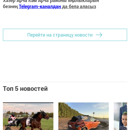
Хәзер Арча һәм Арча районы яңалыкларын
безнең
Telegram-каналдан
да белә аласыз
Перейти на страницу новости
Топ 5 новостей