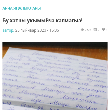
АРЧА ЯҢАЛЫКЛАРЫ
Бу хатны укымыйча калмагыз!
автор,
25 гыйнвар 2023 - 16:05
2528
0
1