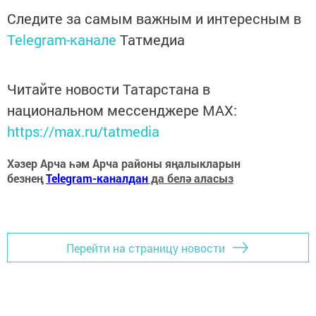
Следите за самым важным и интересным в
Telegram-канале
Татмедиа
Читайте новости Татарстана в
национальном мессенджере MАХ:
https://max.ru/tatmedia
Хәзер Арча һәм Арча районы яңалыкларын
безнең
Telegram-каналдан
да белә аласыз
Перейти на страницу новости