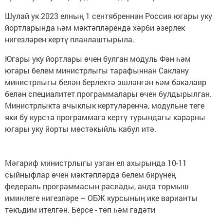
Шулай ук 2023 елның 1 сентябреннән Россия югары уку
йортларында һәм мәктәпләрендә хәрби әзерлек
нигезләрен кертү планлаштырыла.
Югары уку йортлары өчен булган модуль Фән һәм
югары белем министрлыгы тарафыннан Саклану
министрлыгы белән берлектә эшләнгән һәм бакалавр
белән специалитет программалары өчен булдырылган.
Министрлыкта ачыклык кертүләренчә, модульне теге
яки бу курста программага кертү турындагы карарны
югары уку йорты мөстәкыйль кабул итә.
Мәгариф министрлыгы узган ел ахырында 10-11
сыйныфлар өчен мәктәпләрдә белем бирүнең
федераль программасын раслады, анда тормыш
иминлеге нигезләре – ОБЖ курсының ике варианты
тәкъдим ителгән. Берсе - төп һәм гадәти