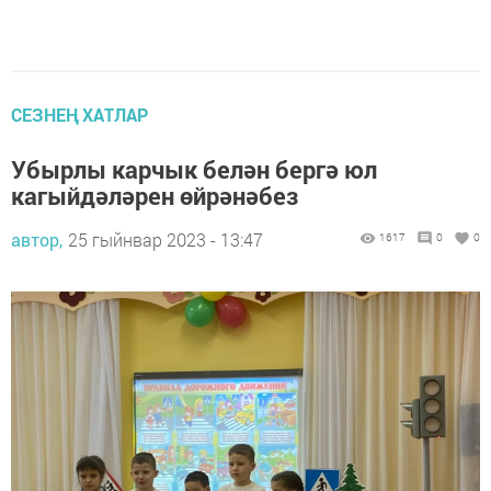
СЕЗНЕҢ ХАТЛАР
Убырлы карчык белән бергә юл
кагыйдәләрен өйрәнәбез
автор,
25 гыйнвар 2023 - 13:47
1617
0
0