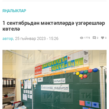
ЯҢАЛЫКЛАР
1 сентябрьдән мәктәпләрдә үзгәрешләр
көтелә
автор,
25 гыйнвар 2023 - 15:26
1775
0
0