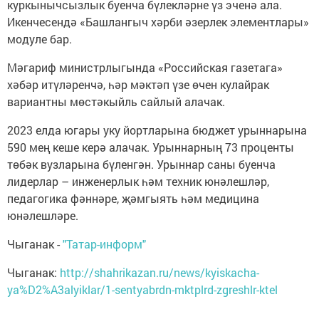
куркынычсызлык буенча бүлекләрне үз эченә ала.
Икенчесендә «Башлангыч хәрби әзерлек элементлары»
модуле бар.
Мәгариф министрлыгында «Российская газетага»
хәбәр итүләренчә, һәр мәктәп үзе өчен кулайрак
вариантны мөстәкыйль сайлый алачак.
2023 елда югары уку йортларына бюджет урыннарына
590 мең кеше керә алачак. Урыннарның 73 проценты
төбәк вузларына бүленгән. Урыннар саны буенча
лидерлар – инженерлык һәм техник юнәлешләр,
педагогика фәннәре, җәмгыять һәм медицина
юнәлешләре.
Чыганак -
"Татар-информ"
Чыганак:
http://shahrikazan.ru/news/kyiskacha-
ya%D2%A3alyiklar/1-sentyabrdn-mktplrd-zgreshlr-ktel