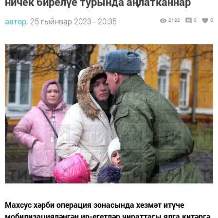
ничек бирелүе турында аңлатканнар
автор,
25 гыйнвар 2023 - 20:35
2132
0
0
Махсус хәрби операция зонасында хезмәт итүче
мобилизацияләнгән ир-егетләр чираттагы ялга китәргә