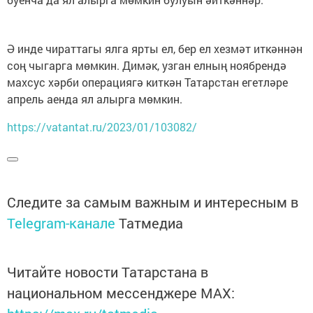
Ә инде чираттагы ялга ярты ел, бер ел хезмәт иткәннән
соң чыгарга мөмкин. Димәк, узган елның ноябрендә
махсус хәрби операциягә киткән Татарстан егетләре
апрель аенда ял алырга мөмкин.
https://vatantat.ru/2023/01/103082/
Следите за самым важным и интересным в
Telegram-канале
Татмедиа
Читайте новости Татарстана в
национальном мессенджере MАХ: