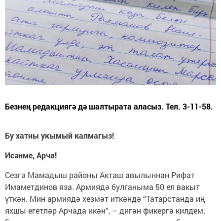
Безнең редакциягә дә шалтырата аласыз. Тел. 3-11-58.
Бу хатны укымый калмагыз!
Исәнме, Арча!
Сезгә Мамадыш районы Акташ авылыннан Рифат
Имаметдинов яза. Армиядә булганыма 50 ел вакыт
үткән. Мин армиядә хезмәт иткәндә “Татарстанда иң
яхшы егетләр Арчада икән”, – дигән фикергә килдем.