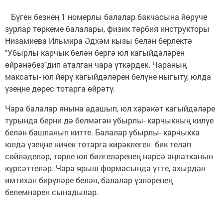
Бүген безнең 1 номерлы балалар бакчасына йөрүче
зурлар төркеме балалары, физик тәрбия инструкторы
Низамиева Ильмира Әдхәм кызы белән берлектә
"Убырлы карчык белән бергә юл кагыйдәләрен
өйрәнәбез"дип аталган чара үткәрдек. Чараның
максаты- юл йөрү кагыйдәләрен белүне ныгыту, юлда
үзеңне дөрес тотарга өйрәтү.
Чара балалар янына адашып, юл хәрәкәт кагыйдәләре
турында берни дә белмәгән убырлы- карчыкның килүе
белән башланып китте. Балалар убырлы- карчыкка
юлда үзеңне ничек тотарга кирәклеген бик теләп
сөйләделәр, төрле юл билгеләренең нәрсә аңлатканын
күрсәттеләр. Чара ярыш формасында үтте, ахырдан
имтихан бирүләре белән, балалар үзләренең
белемнәрен сынадылар.