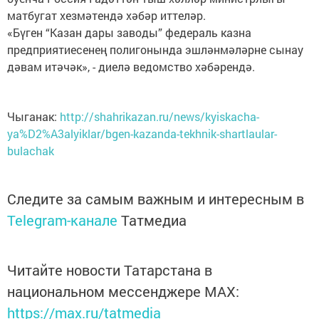
матбугат хезмәтендә хәбәр иттеләр.
«Бүген “Казан дары заводы” федераль казна
предприятиесенең полигонында эшләнмәләрне сынау
дәвам итәчәк», - диелә ведомство хәбәрендә.
Чыганак:
http://shahrikazan.ru/news/kyiskacha-
ya%D2%A3alyiklar/bgen-kazanda-tekhnik-shartlaular-
bulachak
Следите за самым важным и интересным в
Telegram-канале
Татмедиа
Читайте новости Татарстана в
национальном мессенджере MАХ:
https://max.ru/tatmedia