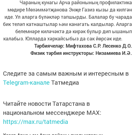
Чараның кунагы Арча районының профилактика
мөдире Мөхәммәтҗанова Энҗе Газиз кызы да килгән
иде. Ул аларга бүләкләр тапшырды. Балалар бу чарада
бик теләп катнаштылар һәм канәгать калдылар. Аларга
белемнәре киләчәктә дә кирәк булыр дип ышанып
калабыз. Юлларда хәркайсыбыз да сак йөрсәк иде.
Тәрбиячеләр: Мифтахова С.Р. Лесенко Д.О.
Физик тәрбия инструкторы: Низамиева И.Ә.
Следите за самым важным и интересным в
Telegram-канале
Татмедиа
Читайте новости Татарстана в
национальном мессенджере MАХ:
https://max.ru/tatmedia