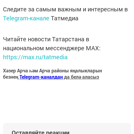
Следите за самым важным и интересным в
Telegram-канале
Татмедиа
Читайте новости Татарстана в
национальном мессенджере MАХ:
https://max.ru/tatmedia
Хәзер Арча һәм Арча районы яңалыкларын
безнең
Telegram-каналдан
да белә аласыз
Оставляйте реакции