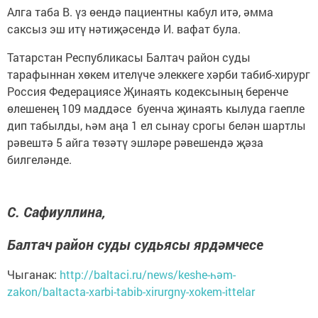
Алга таба В. үз өендә пациентны кабул итә, әмма
саксыз эш итү нәтиҗәсендә И. вафат була.
Татарстан Республикасы Балтач район суды
тарафыннан хөкем ителүче элеккеге хәрби табиб-хирург
Россия Федерациясе Җинаять кодексының беренче
өлешенең 109 маддәсе буенча җинаять кылуда гаепле
дип табылды, һәм аңа 1 ел сынау срогы белән шартлы
рәвештә 5 айга төзәтү эшләре рәвешендә җәза
билгеләнде.
С. Сафиуллина,
Балтач район суды судьясы ярдәмчесе
Чыганак:
http://baltaci.ru/news/keshe-һәm-
zakon/baltacta-xarbi-tabib-xirurgny-xokem-ittelar