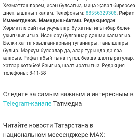
Хезмәттәшләрем, исән булсагыз, миңа җавап бирерсез
диеп, ышанып калам. Телефоным:
88556329308
.
Рифат
Имаметдинов. Мамадыш-Акташ. Редакциядән
:
Хөрмәтле сайтны укучылар, бу хатны игътибар белән
укып чыгыгыз. Исән-сау булганнар дәшми калмагыз.
Бәлки хатта язылганнарның туганнары, танышлары
булыр. Мәрхүм булсалар да, алар турында да яза
аласыз. Рифат абый гына түгел, без дә шалтыратулар,
хатлар көтәбез! Языгыз, шалтыратыгыз! Редакция
телефоны: 3-11-58
Следите за самым важным и интересным в
Telegram-канале
Татмедиа
Читайте новости Татарстана в
национальном мессенджере MАХ: