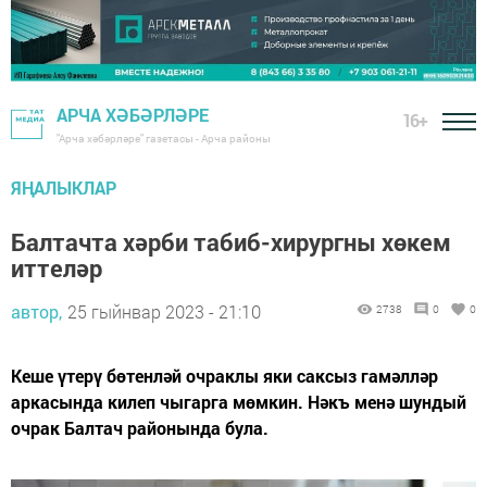
АРЧА ХӘБӘРЛӘРЕ
16+
"Арча хәбәрләре" газетасы - Арча районы
ЯҢАЛЫКЛАР
Балтачта хәрби табиб-хирургны хөкем
иттеләр
автор,
25 гыйнвар 2023 - 21:10
2738
0
0
Кеше үтерү бөтенләй очраклы яки саксыз гамәлләр
аркасында килеп чыгарга мөмкин. Нәкъ менә шундый
очрак Балтач районында була.