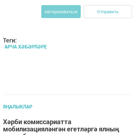
Отправить
Авторизоваться
Теги:
АРЧА ХӘБӘРЛӘРЕ
ЯҢАЛЫКЛАР
Хәрби комиссариатта
мобилизацияләнгән егетләргә ялның