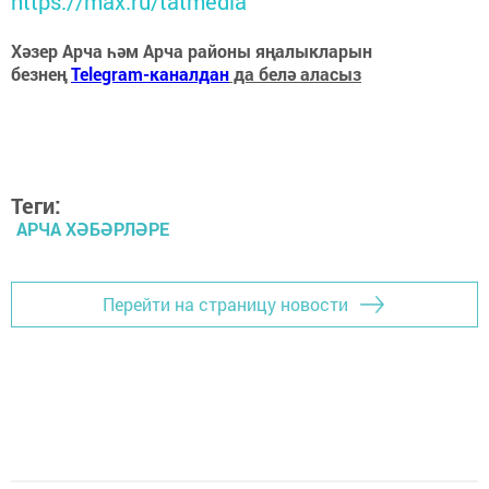
https://max.ru/tatmedia
Хәзер Арча һәм Арча районы яңалыкларын
безнең
Telegram-каналдан
да белә аласыз
Теги:
АРЧА ХӘБӘРЛӘРЕ
Перейти на страницу новости