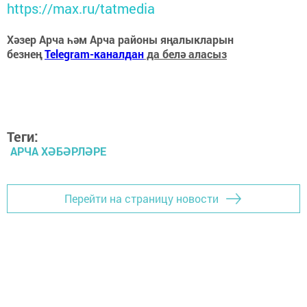
https://max.ru/tatmedia
Хәзер Арча һәм Арча районы яңалыкларын
безнең
Telegram-каналдан
да белә аласыз
Теги:
АРЧА ХӘБӘРЛӘРЕ
Перейти на страницу новости