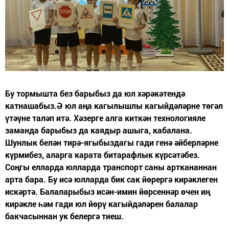
Бу тормышта без барыбыз да юл хәрәкәтендә
катнашабыз.Ә юл аңа кагылышлы кагыйдәләрне төгәл
үтәүне таләп итә. Хәзерге алга киткән технологияле
заманда барыбыз да каядыр ашыга, кабалана.
Шунлык белән тирә-ягыбыздагы гади генә әйберләрне
күрмибез, аларга карата битарафлык күрсәтәбез.
Соңгы елларда юлларда транспорт саны арткананнан
арта бара. Бу исә юлларда бик сак йөрергә кирәклеген
искәртә. Балаларыбыз исән-имин йөрсеннәр өчен иң
кирәкле һәм гади юл йөрү кагыйдәләрен балалар
бакчасыннан ук белергә тиеш.