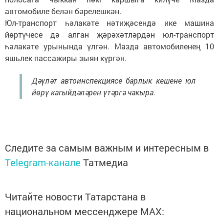
автомобиле белән бәрелешкән.
Юл-транспорт һәлакәте нәтиҗәсендә ике машина
йөртүчесе дә алган җәрәхәтләрдән юл-транспорт
һәлакәте урынында үлгән. Мазда автомобиленең 10
яшьлек пассажиры зыян күргән.
Дәүләт автоинспекциясе барлык кешене юл
йөрү кагыйдәләрен үтәргә чакыра.
Следите за самым важным и интересным в
Telegram-канале
Татмедиа
Читайте новости Татарстана в
национальном мессенджере MАХ: