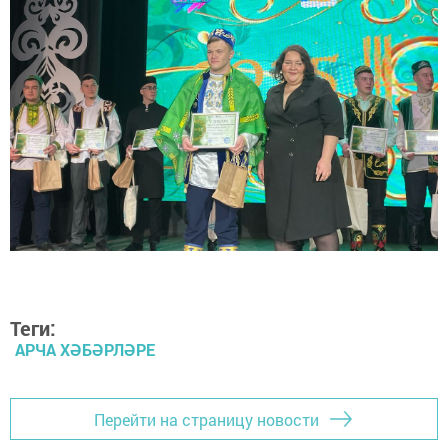
Теги:
АРЧА ХӘБӘРЛӘРЕ
Перейти на страницу новости