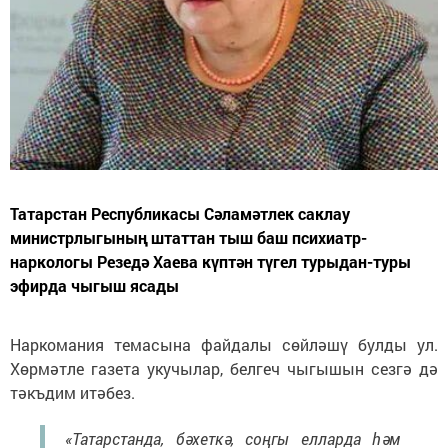
Татарстан Республикасы Сәламәтлек саклау
министрлыгының штаттан тыш баш психиатр-
наркологы Резедә Хаева күптән түгел турыдан-туры
эфирда чыгыш ясады
Наркомания темасына файдалы сөйләшү булды ул.
Хөрмәтле газета укучылар, белгеч чыгышын сезгә дә
тәкъдим итәбез.
«Татарстанда, бәхеткә, соңгы елларда һәм