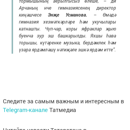
тормышының аерылгысыз өлеше, – ди
Арчаның нче гимназиясенең директор
киңәшчесе
Энҗе Усманова.
– Өмәдә
гимназия хезмәткәрләре һәм укучылары
катнашты. Чүп-чар, коры яфраклар җыю
буенча зур эш башкарылды. Яхшы һава
торышы, күтәренке музыка, бердәмлек һәм
үзара ярдәмләшү нәтиҗәле эшкә ярдәм итте”.
Следите за самым важным и интересным в
Telegram-канале
Татмедиа
Читайте новости Татарстана в