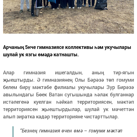
Арчаның 5нче гимназиясе коллективы һәм укучылары
шулай ук язгы өмәдә катнашты.
Алар гимназия ишегалдын, аның тир-ягын
җыештырды. Ә гимназиянең Олы Бәрәзә төп гомуми
белем бирү мәктәбе филиалы укучылары Зур Бирәзә
авылындагы Бөек Ватан сугышында һәлак булганнар
истәлегенә куелган һәйкәл территориясен, мәктәп
территориясен җыештырдылар, шулай ук мәчеттән
алып зиратка кадәр территорияне чистарттылар.
“Безнең гимназия өчен өмә – гомуми мәктәп