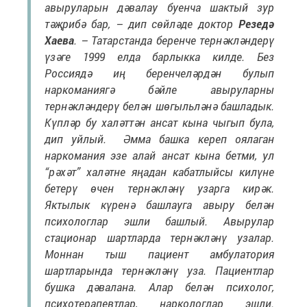
авыруларын дәвалау буенча шактый зур
тәҗрибә бар, – дип сөйләде доктор
Резедә
Хаева
. – Татарстанда беренче тернәкләндерү
үзәге 1999 елда барлыкка килде. Без
Россиядә иң беренчеләрдән булып
наркоманиягә бәйле авыруларны
тернәкләндерү белән шөгыльләнә башладык.
Күпләр бу халәттән ансат кына чыгып була,
дип уйлый. Әмма башка кереп оялаган
наркомания эзе алай ансат кына бетми, ул
“рәхәт” халәтне яңадан кабатлыйсы килүне
бетерү өчен тернәкләнү узарга кирәк.
Яктылык күренә башлауга авыру белән
психологлар эшли башлый. Авырулар
стационар шартларда тернәкләнү узалар.
Моннан тыш пациент амбулатория
шартларында тернәкләнү уза. Пациентлар
бушка дәвалана. Алар белән психолог,
психотерапевтлар, наркологлар эшли.