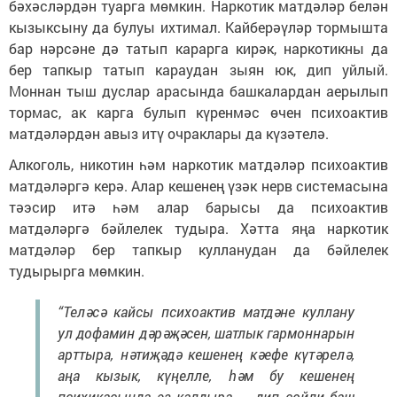
бәхәсләрдән туарга мөмкин. Наркотик матдәләр белән
кызыксыну да булуы ихтимал. Кайберәүләр тормышта
бар нәрсәне дә татып карарга кирәк, наркотикны да
бер тапкыр татып караудан зыян юк, дип уйлый.
Моннан тыш дуслар арасында башкалардан аерылып
тормас, ак карга булып күренмәс өчен психоактив
матдәләрдән авыз итү очраклары да күзәтелә.
Алкоголь, никотин һәм наркотик матдәләр психоактив
матдәләргә керә. Алар кешенең үзәк нерв системасына
тәэсир итә һәм алар барысы да психоактив
матдәләргә бәйлелек тудыра. Хәтта яңа наркотик
матдәләр бер тапкыр кулланудан да бәйлелек
тудырырга мөмкин.
“Теләсә кайсы психоактив матдәне куллану
ул дофамин дәрәҗәсен, шатлык гармоннарын
арттыра, нәтиҗәдә кешенең кәефе күтәрелә,
аңа кызык, күңелле, һәм бу кешенең
психикасында эз калдыра, – дип сөйли баш