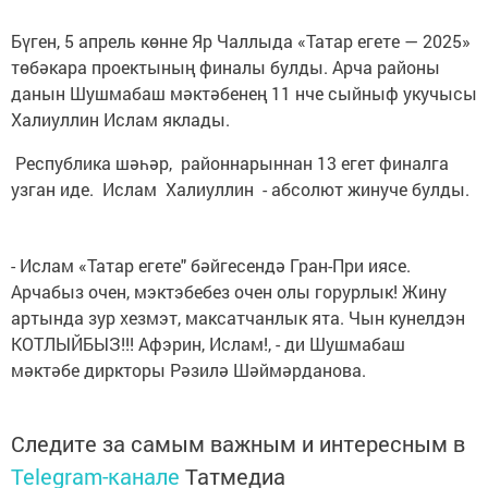
Бүген, 5 апрель көнне Яр Чаллыда «Татар егете — 2025»
төбәкара проектының финалы булды. Арча районы
данын Шушмабаш мәктәбенең 11 нче сыйныф укучысы
Халиуллин Ислам яклады.
Республика шәһәр, районнарыннан 13 егет финалга
узган иде. Ислам Халиуллин - абсолют жинуче булды.
- Ислам «Татар егете" бәйгесендә Гран-При иясе.
Арчабыз очен, мэктэбебез очен олы горурлык! Жину
артында зур хезмэт, максатчанлык ята. Чын кунелдэн
КОТЛЫЙБЫЗ!!! Афэрин, Ислам!, - ди Шушмабаш
мәктәбе диркторы Рәзилә Шәймәрданова.
Следите за самым важным и интересным в
Telegram-канале
Татмедиа