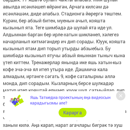
авылда исәнләшеп өйрәнгән, Арчага килсәм дә
исәнләшәм, диде апабыз. Стадионга йөрергә төштем.
Күрәм, бер абзый битен, муенын ачып, кояшта
кызынып ята. Теге шимбәдә дә шулай ята иде ул.
Алдымнан барган бер ирле-хатын шикләнеп, хәлегез
начарланып китмәгәндер ич дип сорады. Юуук, кояшта
кызынып ятам дип торып утырды абзыебыз. Бу
шимбәдә кызынып ятучы абзый яныннан тыныч кына
үтеп киттем. Тренажерлар янында ике яшь хатын-кыз
кофе эчә-эчә ял итеп утыра иде. Дәшмичә кала
алмадым, иртәнге сәгать 9, кофе саталырмы әллә
монда, дип сорадым. Кызларның берсе шулкадәр
матур итеп кояштай елмаеп, юуук шул, сатмыйлар, дип,
тагын бер стакан кофесы булса бирердәй булып җавап
Яшь Татмедиа проектының яңа видеосын
карадыгызмы әле?
бирде. Рәхмәт, бик күңелем булып китеп бардым
яннарыннан. Юлымны дәвам иттем. Юлның ике ягында
Карарга
чыршы, наратлар. Ылыс исе... Каршыма бер яшь
ханым килә. Аңа карап, нарат агачлары бигрәк тә хуш