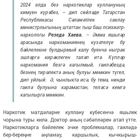
2024 елда без наркотиклар куллануның
кимүен күрәбез, – дип сөйләде Татарстан
Республикасы Сәламәтлек саклау
министрлыгының штаттан тыш баш психиатр-
наркологы
Резедә Хаева.
– Әмма яшьләр
арасында наркоманиянең күзәтелүе бу
бәйлелекне булдырмый калу буенча ныграк
эшләргә кирәклеген таләп итә. Күпләр
наркомания безгә кагылмый, гаиләбездә,
безнең тирәлектә аның булуы мөмкин түгел,
дип уйлый. Ә, чынлыкта исә, бу тема, нинди
гаилә булуына карамастан, теләсә кемгә
кагылырга мөмкин.
Наркотик матдәләрне куллану күбесенчә яшьлек
чорына туры килә. Доктор аның сәбәпләрен атап үтте.
Наркотикларга бәйлелек эчке проблемалар, гаиләдә
бер-береңне аңламау, каршылык, кычкырыш-