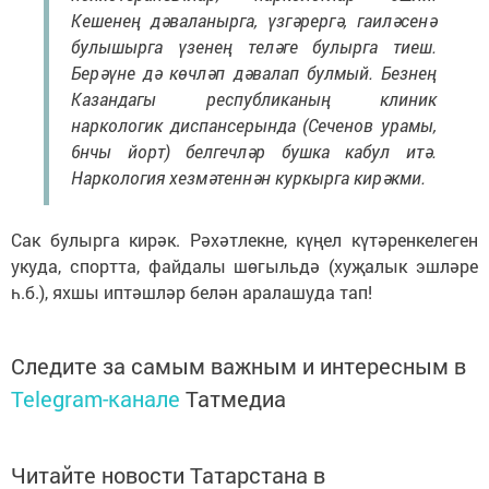
Кешенең дәваланырга, үзгәрергә, гаиләсенә
булышырга үзенең теләге булырга тиеш.
Берәүне дә көчләп дәвалап булмый. Безнең
Казандагы республиканың клиник
наркологик диспансерында (Сеченов урамы,
6нчы йорт) белгечләр бушка кабул итә.
Наркология хезмәтеннән куркырга кирәкми.
Сак булырга кирәк. Рәхәтлекне, күңел күтәренкелеген
укуда, спортта, файдалы шөгыльдә (хуҗалык эшләре
һ.б.), яхшы иптәшләр белән аралашуда тап!
Следите за самым важным и интересным в
Telegram-канале
Татмедиа
Читайте новости Татарстана в