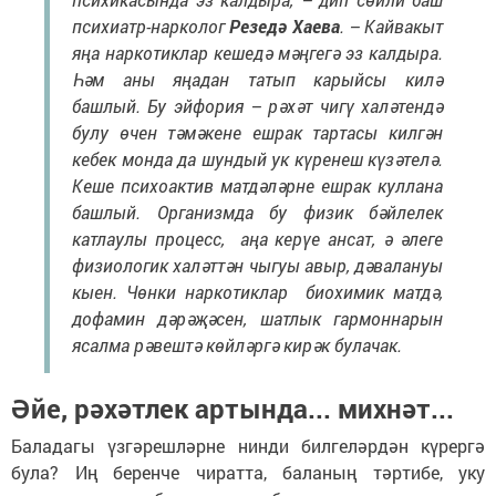
психиатр-нарколог
Резедә Хаева
. – Кайвакыт
яңа наркотиклар кешедә мәңгегә эз калдыра.
Һәм аны яңадан татып карыйсы килә
башлый. Бу эйфория – рәхәт чигү халәтендә
булу өчен тәмәкене ешрак тартасы килгән
кебек монда да шундый ук күренеш күзәтелә.
Кеше психоактив матдәләрне ешрак куллана
башлый. Организмда бу физик бәйлелек
катлаулы процесс, аңа керүе ансат, ә әлеге
физиологик халәттән чыгуы авыр, дәвалануы
кыен. Чөнки наркотиклар биохимик матдә,
дофамин дәрәҗәсен, шатлык гармоннарын
ясалма рәвештә көйләргә кирәк булачак.
Әйе, рәхәтлек артында... михнәт...
Баладагы үзгәрешләрне нинди билгеләрдән күрергә
була? Иң беренче чиратта, баланың тәртибе, уку