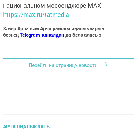
национальном мессенджере MАХ:
https://max.ru/tatmedia
Хәзер Арча һәм Арча районы яңалыкларын
безнең
Telegram-каналдан
да белә аласыз
Перейти на страницу новости
АРЧА ЯҢАЛЫКЛАРЫ