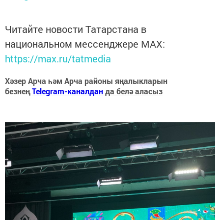
Читайте новости Татарстана в
национальном мессенджере MАХ:
https://max.ru/tatmedia
Хәзер Арча һәм Арча районы яңалыкларын
безнең
Telegram-каналдан
да белә аласыз