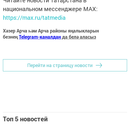
национальном мессенджере MАХ:
https://max.ru/tatmedia
Хәзер Арча һәм Арча районы яңалыкларын
безнең
Telegram-каналдан
да белә аласыз
Перейти на страницу новости
Топ 5 новостей