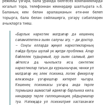
режимы үзгәрә, бала урамда билгесез компанияләрдә
югалып тора, телефоннан кемнәрдер шалтырата һ.б.
Баланың кем белән аралашканын әти-әни белеп
торырга, бала белән сөйләшергә, үзгәрү сәбәпләрен
ачыкларга тиеш.
«Барлык наркотик матдәләр дә кешенең
сәламәтлегенә зыян салучы агу, – ди доктор.
– Соңгы елларда җиңел наркотикларның
пәйда булуы шулай ук җитди проблема. Алар
бәйлелек тудырмый, зур зыян салмый, дип
әйтелсә дә, чынлыкта исә, синтетик
наркотиклар тагын да куркынычрак, чөнки ул
матдәләр иң элек психика, логик фикерләү
өлкәсендә үзгәрешләр китереп чыгара.
Кешенең психикасы үзгәрә, анда төрле
тормышка ашмастай идеяләр барлыкка килә,
ниндидер төрле галлюцинация, уйдырмалар
туа. Нәтиҗәдә ул психиатрия хастаханәсе