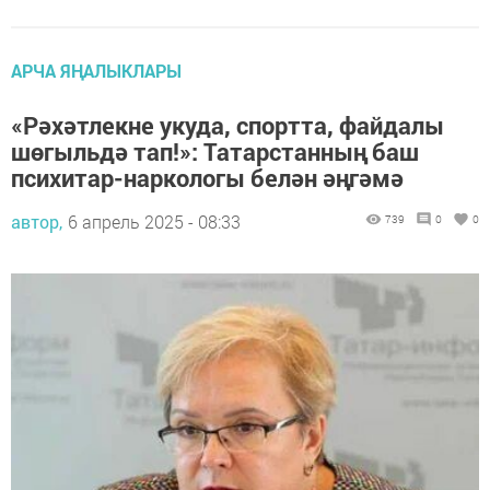
АРЧА ЯҢАЛЫКЛАРЫ
«Рәхәтлекне укуда, спортта, файдалы
шөгыльдә тап!»: Татарстанның баш
психитар-наркологы белән әңгәмә
автор,
6 апрель 2025 - 08:33
739
0
0