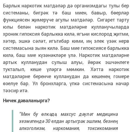
Барлык наркотик матдәләр дә организмдагы тулы бер
системаны, бигрәк тә баш миен, бавыр, бөерләр
функциясен җимерүче агулы матдәләр. Сигарет тарту
юлы белән наркотик матдәләрне кулланучыларда
хроник гипоксия барлыкка килә, ягъни кислород җитми,
хәтер, эшкә сәләт, игътибар кими, иң элек үзәк нерв
системасына зыян килә. Баш мие гипоксиясе барлыкка
килә, баш мие күзәнәкләре үлә. Наркотик матдәләрне
артык кулланудан сулыш алуы, йөрәк эшчәнлеге
тукталып, кеше үләргә мөмкин. Хәтта наркотик
матдәләрне беренче кулланудан да кешенең гомере
өзелүе бар. Ул бронхларга, үпкә системасына начар
тәэсир итә.
Ничек дәваланырга?
“Мин бу өлкәдә, махсус дәүләт медицина
хезмәтендә 30 елдан артыграк эшлим, безнең
алкоголизм, наркомания, токсикомания