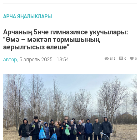
АРЧА ЯҢАЛЫКЛАРЫ
Арчаның 5нче гимназиясе укучылары:
“Өмә – мәктәп тормышының
аерылгысыз өлеше”
автор,
5 апрель 2025 - 18:54
815
0
0