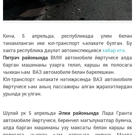
Кичә, 5 апрельдә, республикада үлем белән
тәмамланган ике юл-транспорт һәлакәте булган. Бу
хакта республика дәүләт автоинспекциясе
хәбәр итә
.
Питрәч районында
BMW автомобиле йөртүчесе алда
барган машинаны узарга теләп, каршы як полосага
чыккан һәм ВАЗ автомобиле белән бәрелешкән.
Юл-транспорт һәлакәте нәтиҗәсендә ВАЗ автомобиле
йөртүчесе һәм аның пассажиры алган җәрәхәтләрдән
урында ук үлгән.
Шулай ук 5 апрельдә
Әлки районында
Лада Гранта
автомобиле йөртүчесе, беренчел мәгълүматлар буенча,
алда барган машинаны узу максаты белән каршы як
полосага чыккан һәм каршыга килүче Мазда