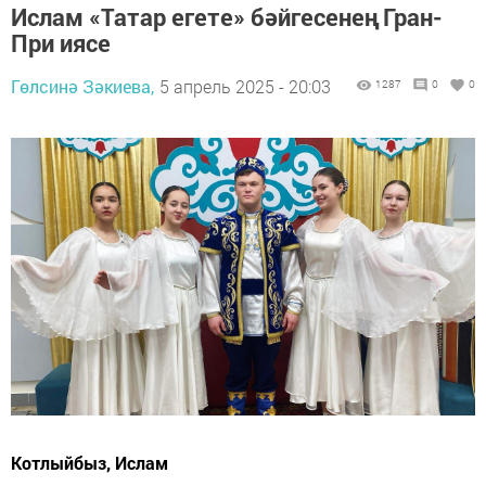
Ислам «Татар егете» бәйгесенең Гран-
При иясе
Гөлсинә Зәкиева,
5 апрель 2025 - 20:03
1287
0
0
Котлыйбыз, Ислам