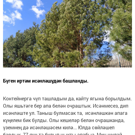
Бүген иртәм исәнләшүдән башланды.
Контейнерга чүп ташладым да, кайту ягына борылдым.
Олы яшьтәге бер апа белән очраштык. Исәнмесез, дип
исәнләште ул. Таныш булмасак та, исәнләшкән апага
күңелем бик булды. Олы кешеләр белән очрашканда,
үземнең дә исәнләшәсем килә... Юлда сөйләшеп
бардык. 77 яшьтә булып чыкты апабыз. Мин шулай