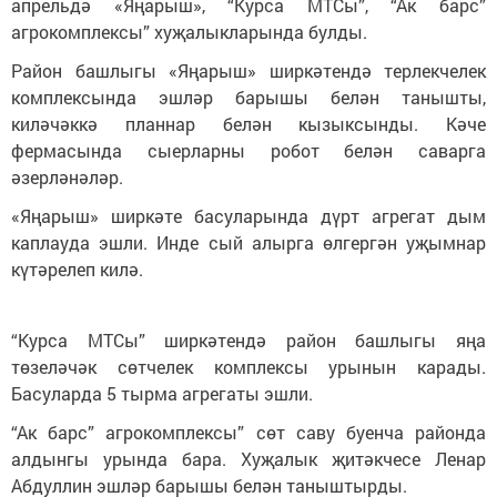
апрельдә «Яңарыш», “Курса МТСы”, “Ак барс”
агрокомплексы” хуҗалыкларында булды.
Район башлыгы «Яңарыш» ширкәтендә терлекчелек
комплексында эшләр барышы белән танышты,
киләчәккә планнар белән кызыксынды. Кәче
фермасында сыерларны робот белән саварга
әзерләнәләр.
«Яңарыш» ширкәте басуларында дүрт агрегат дым
каплауда эшли. Инде сый алырга өлгергән уҗымнар
күтәрелеп килә.
“Курса МТСы” ширкәтендә район башлыгы яңа
төзеләчәк сөтчелек комплексы урынын карады.
Басуларда 5 тырма агрегаты эшли.
“Ак барс” агрокомплексы” сөт саву буенча районда
алдынгы урында бара. Хуҗалык җитәкчесе Ленар
Абдуллин эшләр барышы белән таныштырды.