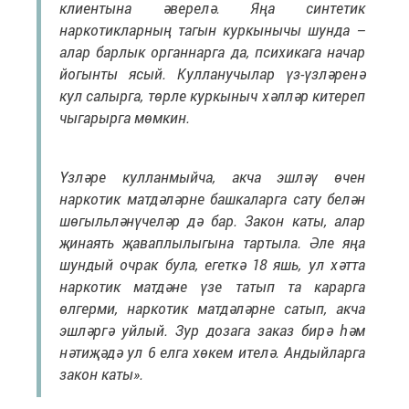
клиентына әверелә. Яңа синтетик
наркотикларның тагын куркынычы шунда –
алар барлык органнарга да, психикага начар
йогынты ясый. Кулланучылар үз-үзләренә
кул салырга, төрле куркыныч хәлләр китереп
чыгарырга мөмкин.
Үзләре кулланмыйча, акча эшләү өчен
наркотик матдәләрне башкаларга сату белән
шөгыльләнүчеләр дә бар. Закон каты, алар
җинаять җаваплылыгына тартыла. Әле яңа
шундый очрак була, егеткә 18 яшь, ул хәтта
наркотик матдәне үзе татып та карарга
өлгерми, наркотик матдәләрне сатып, акча
эшләргә уйлый. Зур дозага заказ бирә һәм
нәтиҗәдә ул 6 елга хөкем ителә. Андыйларга
закон каты».