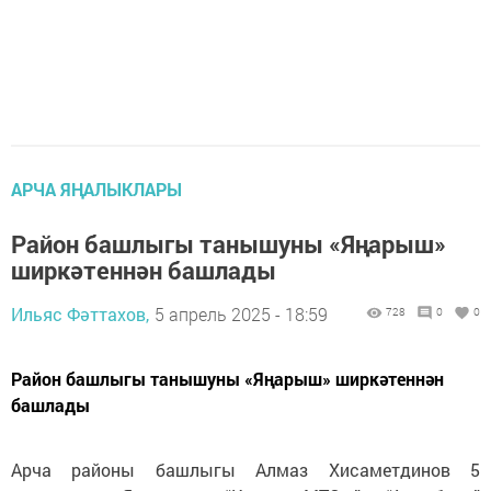
АРЧА ЯҢАЛЫКЛАРЫ
Район башлыгы танышуны «Яңарыш»
ширкәтеннән башлады
Ильяс Фәттахов,
5 апрель 2025 - 18:59
728
0
0
Район башлыгы танышуны «Яңарыш» ширкәтеннән
башлады
Арча районы башлыгы Алмаз Хисаметдинов 5