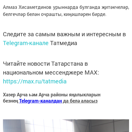
Алмаз Хисаметдинов урыннарда булганда җитәкчеләр,
белгечләр белән очрашты, киңәшләрен бирде.
Следите за самым важным и интересным в
Telegram-канале
Татмедиа
Читайте новости Татарстана в
национальном мессенджере MАХ:
https://max.ru/tatmedia
Хәзер Арча һәм Арча районы яңалыкларын
безнең
Telegram-каналдан
да белә аласыз