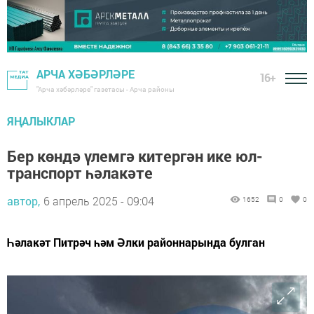
АРЧА ХӘБӘРЛӘРЕ
16+
"Арча хәбәрләре" газетасы - Арча районы
ЯҢАЛЫКЛАР
Бер көндә үлемгә китергән ике юл-
транспорт һәлакәте
автор,
6 апрель 2025 - 09:04
1652
0
0
Һәлакәт Питрәч һәм Әлки районнарында булган