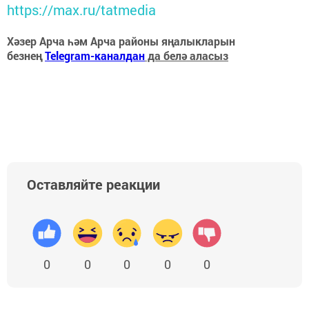
https://max.ru/tatmedia
Хәзер Арча һәм Арча районы яңалыкларын
безнең
Telegram-каналдан
да белә аласыз
Оставляйте реакции
0
0
0
0
0