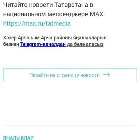
Читайте новости Татарстана в
национальном мессенджере MАХ:
https://max.ru/tatmedia
Хәзер Арча һәм Арча районы яңалыкларын
безнең
Telegram-каналдан
да белә аласыз
Перейти на страницу новости
ЯҢАЛЫКЛАР