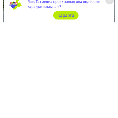
Яшь Татмедиа проектының яңа видеосын
карадыгызмы әле?
Карарга
Узган атнада Чаллыда 1991 елгы ир-егет, самокаты
«көйсезләнеп», реанимациягә озатылган.
Ике көннән соң вафат булган. Бу хакта шәһәрнең
матбугат хезмәте үзенең телеграм-каналында хәбәр
иткән.
Башлангыч мәгълүматларга караганда, 1991 елгы ир-
егет электр самокатыннан егылган. Нәтиҗәдә, башы
җәрәхәтләнеп, реанимациягә озатылган. Ике көннән
соң хастаханәдә җан тәслим кылган.
Исегезгә төшерәбез: 1 марттан электр самокатлары юл