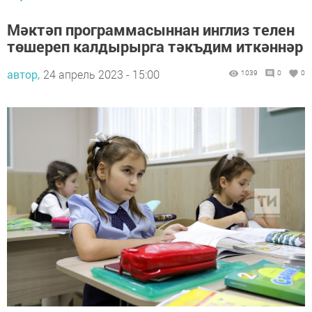
Мәктәп программасыннан инглиз телен
төшереп калдырырга тәкъдим иткәннәр
автор,
24 апрель 2023 - 15:00
1039
0
0