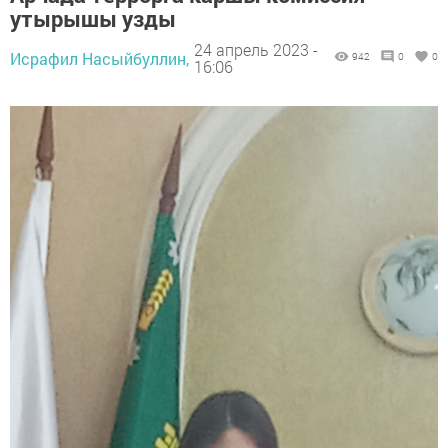
утырышы узды
24 апрель 2023 -
Исрафил Насыйбуллин,
942
0
0
16:06