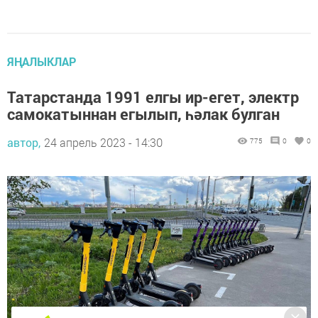
ЯҢАЛЫКЛАР
Татарстанда 1991 елгы ир-егет, электр
самокатыннан егылып, һәлак булган
автор,
24 апрель 2023 - 14:30
775
0
0