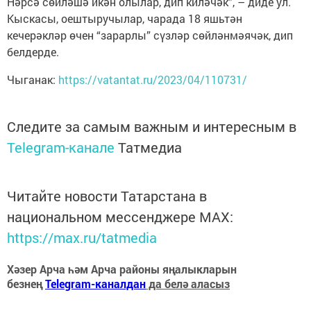
Нәрсә сөйләшә икән олылар, дип киләчәк”, – диде ул.
Кыскасы, оештыручылар, чарада 18 яшьтән
кечерәкләр өчен “зарарлы” сүзләр сөйләнмәячәк, дип
белдерде.
Чыганак:
https://vatantat.ru/2023/04/110731/
Следите за самым важным и интересным в
Telegram-канале
Татмедиа
Читайте новости Татарстана в
национальном мессенджере MАХ:
https://max.ru/tatmedia
Хәзер Арча һәм Арча районы яңалыкларын
безнең
Telegram-каналдан
да белә аласыз