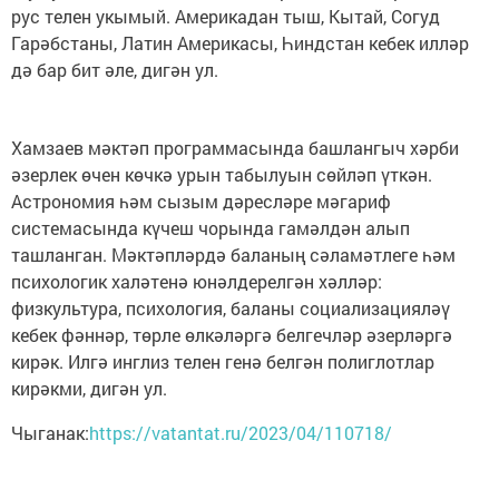
рус телен укымый. Америкадан тыш, Кытай, Согуд
Гарәбстаны, Латин Америкасы, Һиндстан кебек илләр
дә бар бит әле, дигән ул.
Хамзаев мәктәп программасында башлангыч хәрби
әзерлек өчен көчкә урын табылуын сөйләп үткән.
Астрономия һәм сызым дәресләре мәгариф
системасында күчеш чорында гамәлдән алып
ташланган. Мәктәпләрдә баланың сәламәтлеге һәм
психологик халәтенә юнәлдерелгән хәлләр:
физкультура, психология, баланы социализацияләү
кебек фәннәр, төрле өлкәләргә белгечләр әзерләргә
кирәк. Илгә инглиз телен генә белгән полиглотлар
кирәкми, дигән ул.
Чыганак:
https://vatantat.ru/2023/04/110718/