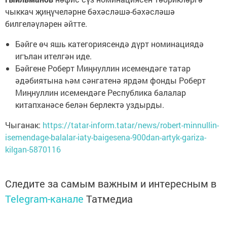
чыккач җиңүчеләрне бәхәсләшә-бәхәсләшә
билгеләүләрен әйтте.
Бәйге өч яшь категориясендә дүрт номинациядә
игълан ителгән иде.
Бәйгене Роберт Миңнуллин исемендәге татар
әдәбиятына һәм сәнгатенә ярдәм фонды Роберт
Миңнуллин исемендәге Республика балалар
китапханәсе белән берлектә уздырды.
Чыганак:
https://tatar-inform.tatar/news/robert-minnullin-
isemendage-balalar-iaty-baigesena-900dan-artyk-gariza-
kilgan-5870116
Следите за самым важным и интересным в
Telegram-канале
Татмедиа