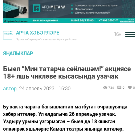
АРЧА ХӘБӘРЛӘРЕ
16+
"Арча хәбәрләре" газетасы - Арча районы
ЯҢАЛЫКЛАР
Быел “Мин татарча сөйләшәм!” акциясе
18+ яшь чикләве кысасында узачак
автор,
24 апрель 2023 - 16:30
734
0
0
Бу хакта чарага багышланган матбугат очрашуында
хәбәр иттеләр. Ул елдагыча 26 апрельдә узачак.
Уздыру урыны үзгәрмәгән – быел да 18 яшьтән
өлкәнрәк яшьләрне Камал театры янында көтәләр.