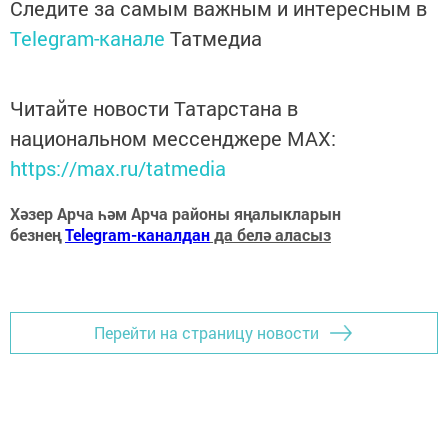
Следите за самым важным и интересным в
Telegram-канале
Татмедиа
Читайте новости Татарстана в
национальном мессенджере MАХ:
https://max.ru/tatmedia
Хәзер Арча һәм Арча районы яңалыкларын
безнең
Telegram-каналдан
да белә аласыз
Перейти на страницу новости