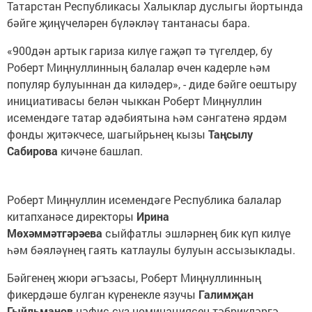
Татарстан Республикасы Халыклар дуслыгы йортында
бәйге җиңүчеләрен бүләкләү тантанасы бара.
«900дән артык гариза килүе гаҗәп тә түгелдер, бу
Роберт Миңнуллинның балалар өчен кадерле һәм
популяр булуыннан да киләдер», - диде бәйге оештыру
инициативасы белән чыккан Роберт Миңнуллин
исемендәге татар әдәбиятына һәм сәнгатенә ярдәм
фонды җитәкчесе, шагыйрьнең кызы
Таңсылу
Сабирова
кичәне башлап.
Роберт Миңнуллин исемендәге Республика балалар
китапханәсе директоры
Ирина
Мөхәммәтгәрәева
сыйфатлы эшләрнең бик күп килүе
һәм бәяләүнең гаять катлаулы булуын ассызыклады.
Бәйгенең жюри әгъзасы, Роберт Миңнуллинның
фикердәше булган күренекле язучы
Галимҗан
Гыйльманов
нәфис сүз номинациясен тәбрикләргә