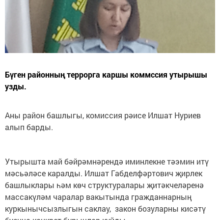
Бүген районның террорга каршы коммссия утырышы
узды.
Аны район башлыгы, комиссия рәисе Илшат Нуриев
алып барды.
Утырышта май бәйрәмнәрендә иминлекне тәэмин итү
мәсьәләсе каралды. Илшат Габделфәртович җирлек
башлыклары һәм көч структуралары җитәкчеләренә
массакүләм чаралар вакытында гражданнарның
куркынычсызлыгын саклау, закон бозуларны кисәтү