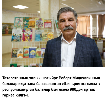
Татарстанның халык шагыйре Роберт Миңнуллинның
балалар иҗатына багышланган «Шигърияткә сәяхәт»
республикакүләм балалар бәйгесенә 900дән артык
гариза килгән.