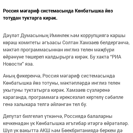
Россия мәгариф системасында Көнбатышка йөз
тотудан туктарга кирәк.
Дәүләт Думасының Иминлек һәм коррупциягә каршы
көрәш комитеты әгъзасы Солтан Хамзаев белдергәнчә,
мәктәп программасыннан инглиз телен мәҗбүри
өйрәнүне төшереп калдырырга кирәк. Бу хакта “РИА
Новости” яза.
Аның фикеренчә, Россия мәгариф системасында
Көнбатышка йөз тотуны, мәктәпләрдә инглиз телен
укытуны туктатырга кирәк. Хамзаев сүзләренә
караганда, программага ирексезләп кертелү сәбәпле
генә халыкара телгә әйләнгән тел бу.
Депутат билгеләп үткәнчә, Россиядә балаларны
кечкенәдән үк Көнбатышка игътибар итәргә өйрәтәләр.
Шул ук вакытта АКШ һәм Бөекбританиядә беркем дә