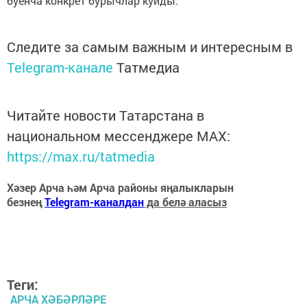
буенча конкрет бурычлар куйды.
Следите за самым важным и интересным в
Telegram-канале
Татмедиа
Читайте новости Татарстана в
национальном мессенджере MАХ:
https://max.ru/tatmedia
Хәзер Арча һәм Арча районы яңалыкларын
безнең
Telegram-каналдан
да белә аласыз
Теги:
АРЧА ХӘБӘРЛӘРЕ