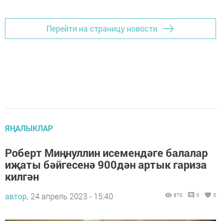
Перейти на страницу новости
ЯҢАЛЫКЛАР
Роберт Миңнуллин исемендәге балалар
иҗаты бәйгесенә 900дән артык гариза
килгән
автор,
24 апрель 2023 - 15:40
870
0
0