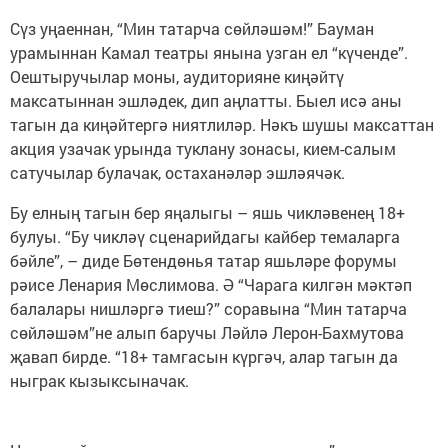
Сүз уңаеннан, “Мин татарча сөйләшәм!” Бауман
урамыннан Камал театры янына узган ел “күченде”.
Оештыручылар моны, аудиторияне киңәйтү
максатыннан эшләдек, дип аңлатты. Быел исә аны
тагын да киңәйтергә ниятлиләр. Нәкъ шушы максаттан
акция узачак урында туклану зонасы, кием-салым
сатучылар булачак, остаханәләр эшләячәк.
Бу елның тагын бер яңалыгы – яшь чикләвенең 18+
булуы. “Бу чикләү сценарийдагы кайбер темаларга
бәйле”, – диде Бөтендөнья татар яшьләре форумы
рәисе Ленария Мөслимова. Ә “Чарага килгән мәктәп
балалары нишләргә тиеш?” соравына “Мин татарча
сөйләшәм”не алып баручы Ләйлә Лерон-Бахмутова
җавап бирде. “18+ тамгасын күргәч, алар тагын да
ныграк кызыксыначак.