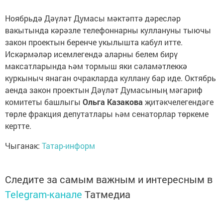
Ноябрьдә Дәүләт Думасы мәктәптә дәресләр
вакытында кәрәзле телефоннарны куллануны тыючы
закон проектын беренче укылышта кабул итте.
Искәрмәләр исемлегендә аларны белем бирү
максатларында һәм тормыш яки сәламәтлеккә
куркыныч янаган очракларда куллану бар иде. Октябрь
аенда закон проектын Дәүләт Думасының мәгариф
комитеты башлыгы
Ольга Казакова
җитәкчелегендәге
төрле фракция депутатлары һәм сенаторлар төркеме
кертте.
Чыганак:
Татар-информ
Следите за самым важным и интересным в
Telegram-канале
Татмедиа