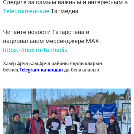
Следите за самым важным и интересным в
Telegram-канале
Татмедиа
Читайте новости Татарстана в
национальном мессенджере MАХ:
https://max.ru/tatmedia
Хәзер Арча һәм Арча районы яңалыкларын
безнең
Telegram-каналдан
да белә аласыз