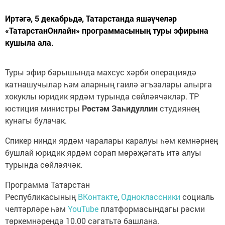
Иртәгә, 5 декабрьдә, Татарстанда яшәүчеләр
«ТатарстанОнлайн» программасының туры эфирына
кушыла ала.
Туры эфир барышында махсус хәрби операциядә
катнашучылар һәм аларның гаилә әгъзалары алырга
хокуклы юридик ярдәм турында сөйләячәкләр. ТР
юстиция министры
Рөстәм Заһидуллин
студиянең
кунагы булачак.
Спикер нинди ярдәм чаралары каралуы һәм кемнәрнең
бушлай юридик ярдәм сорап мөрәҗәгать итә алуы
турында сөйләячәк.
Программа Татарстан
Республикасының
ВКонтакте
,
Одноклассники
социаль
челтәрләре һәм
YouTube
платформасындагы рәсми
төркемнәрендә 10.00 сәгатьтә башлана.