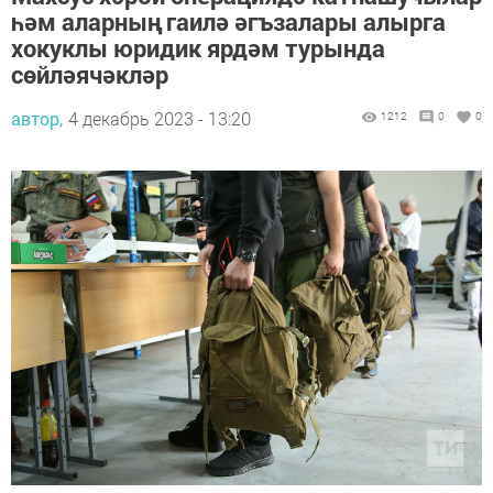
һәм аларның гаилә әгъзалары алырга
хокуклы юридик ярдәм турында
сөйләячәкләр
автор,
4 декабрь 2023 - 13:20
1212
0
0