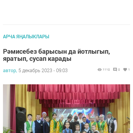
АРЧА ЯҢАЛЫКЛАРЫ
Рәмисебез барысын да йотлыгып,
яратып, сусап карады
автор,
5 декабрь 2023 - 09:03
1110
0
1