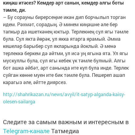
киңәш итәсез? Кемдер арт санын, кемдер алгы боты
тәмле, ди.
– Бу сорауны бирерсеңме икән дип борчылып торган
идем. Рәхмәт, сорадың. Ә минем киңәшне әле бер
тапкыр да ишеткәнең юктыр. Терлекнең сул ягы тәмле
була. Сул якта йөрәк, ул якка ятарга ярамый. Әмма
кешеләр барыбер сул якларында йоклый. Ә менә
терлеккә беркем дә әйтми, ул исә уң ягына ята. Ул ягы
мускуллы була, сул ягы кебек үк тәмле булмый. Алгы
бот ашка әйбәт, арт санында ите күп була инде. Терлек
суйган көнне муен ите бик тәмле була. Пешереп ашап
карагыз әле, әйтте диярсез.
http://shahrikazan.ru/news/avyil/it-satyp-alganda-kaisy-
olesen-sailarga
Следите за самым важным и интересным в
Telegram-канале
Татмедиа