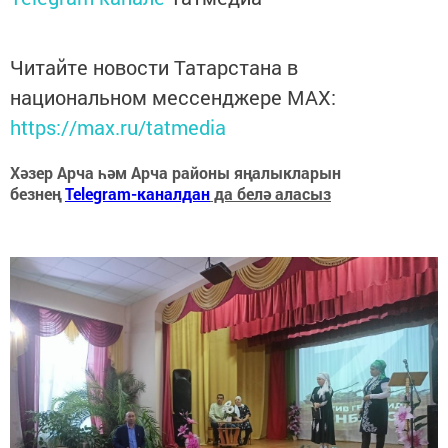
Читайте новости Татарстана в
национальном мессенджере MАХ:
https://max.ru/tatmedia
Хәзер Арча һәм Арча районы яңалыкларын
безнең
Telegram-каналдан
да белә аласыз