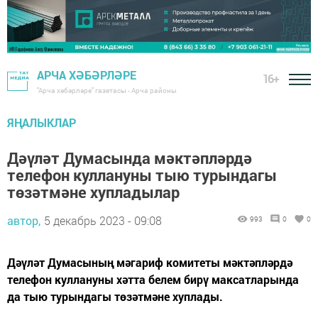
АРЧА ХӘБӘРЛӘРЕ
16+
"Арча хәбәрләре" газетасы - Арча районы
ЯҢАЛЫКЛАР
Дәүләт Думасында мәктәпләрдә
телефон куллануны тыю турындагы
төзәтмәне хупладылар
автор,
5 декабрь 2023 - 09:08
993
0
0
Дәүләт Думасының мәгариф комитеты мәктәпләрдә
телефон куллануны хәтта белем бирү максатларында
да тыю турындагы төзәтмәне хуплады.