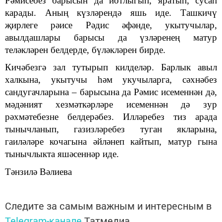
Рәмисебез барысын да йотлыгып, яратып, сусап
карады. Аның күзләрендә яшь иде. Ташкичү
җирлеге рәисе Рәдис әфәнде, укытучылар,
авылдашлары барысы да үзләренең матур
теләкләрен белдерде, бүләкләрен бирде.
Кичәбезгә зал тутырып килделәр. Барлык авыл
халкына, укытучы һәм укучыларга, сәхнәбез
сандугачларына – барысына да Рәмис исеменнән дә,
мәдәният хезмәткәрләре исеменнән дә зур
рәхмәтебезне белдерәбез. Илләребез тиз арада
тынычланып, газизләребез туган якларына,
гаиләләре кочагына әйләнеп кайтып, матур гына
тынычлыкта яшәсеннәр иде.
Тәнзилә Вәлиева
Следите за самым важным и интересным в
Telegram-канале
Татмедиа