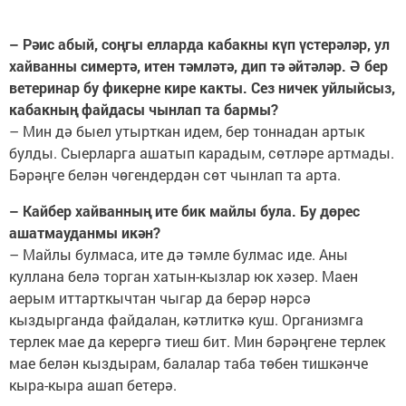
– Рәис абый, соңгы елларда кабакны күп үстерәләр, ул
хайванны симертә, итен тәмләтә, дип тә әйтәләр. Ә бер
ветеринар бу фикерне кире какты. Сез ничек уйлыйсыз,
кабакның файдасы чынлап та бармы?
– Мин дә быел утырткан идем, бер тоннадан артык
булды. Сыерларга ашатып карадым, сөтләре артмады.
Бәрәңге белән чөгендердән сөт чынлап та арта.
– Кайбер хайванның ите бик майлы була. Бу дөрес
ашатмауданмы икән?
– Майлы булмаса, ите дә тәмле булмас иде. Аны
куллана белә торган хатын-кызлар юк хәзер. Маен
аерым иттарткычтан чыгар да берәр нәрсә
кыздырганда файдалан, кәтлиткә куш. Организмга
терлек мае да керергә тиеш бит. Мин бәрәңгене терлек
мае белән кыздырам, балалар таба төбен тишкәнче
кыра-кыра ашап бетерә.