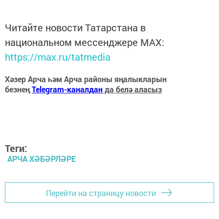
Читайте новости Татарстана в
национальном мессенджере MАХ:
https://max.ru/tatmedia
Хәзер Арча һәм Арча районы яңалыкларын
безнең
Telegram-каналдан
да белә аласыз
Теги:
АРЧА ХӘБӘРЛӘРЕ
Перейти на страницу новости