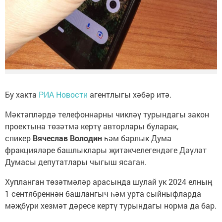
Бу хакта
РИА Новости
агентлыгы хәбәр итә.
Мәктәпләрдә телефоннарны чикләү турындагы закон
проектына төзәтмә кертү авторлары буларак,
спикер
Вячеслав Володин
һәм барлык Дума
фракцияләре башлыклары җитәкчелегендәге Дәүләт
Думасы депутатлары чыгыш ясаган.
Хупланган төзәтмәләр арасында шулай ук 2024 елның
1 сентябреннән башлангыч һәм урта сыйныфларда
мәҗбүри хезмәт дәресе кертү турындагы норма да бар.