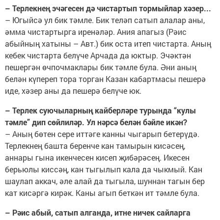
– Терлекнең эчәгесен дә чистартып тормыйлар хәзер...
– Югыйсә ул бик тәмле. Бик теләп сатып алалар аны,
әмма чистартырга иренәләр. Ания апагыз (Рәис
абыйның хатыны – Авт.) бик оста итеп чистарта. Аның
кебек чистарта белүче Арчада да юктыр. Эчәктән
пешергән өчпочмаклары бик тәмле була. Әни аның
белән күпереп тора торган Казан кабартмасы пешерә
иде, хәзер аны да пешерә белүче юк.
– Терлек суючыларның кайберләре турында “кулы
тәмле” дип сөйлиләр. Ул нәрсә белән бәйле икән?
– Аның бөтен сере иттәге канны чыгарып бетерүдә.
Терлекнең башта беренче кан тамырын кисәсең,
аннары гына икенчесен кисеп җибәрәсең. Икесен
берьюлы киссәң, кан тыгылып кала да чыкмый. Кан
шаулап аккач, әле алай да тыгыла, шуннан тагын бер
кат кисәргә кирәк. Каны агып беткән ит тәмле була.
– Рәис абый, сатып алганда, итне ничек сайларга