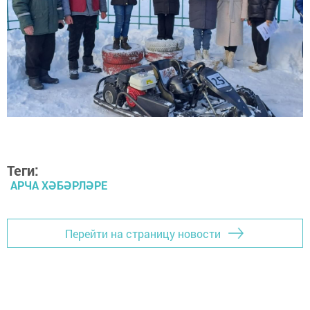
Теги:
АРЧА ХӘБӘРЛӘРЕ
Перейти на страницу новости