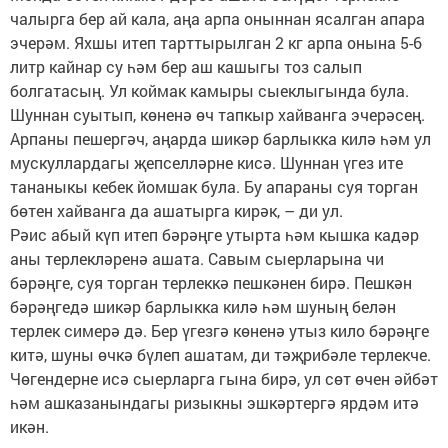
чалырга бер ай кала, аңа арпа оныннан ясалган апара
эчерәм. Яхшы итеп тарттырылган 2 кг арпа онына 5-6
литр кайнар су һәм бер аш кашыгы тоз салып
болгатасың. Ул коймак камыры сыеклыгында була.
Шуннан суытып, көненә өч тапкыр хайванга эчерәсең.
Арпаны пешергәч, аңарда шикәр барлыкка килә һәм ул
мускуллардагы җепселләрне кисә. Шуннан үгез ите
тананыкы кебек йомшак була. Бу апараны суя торган
бөтен хайванга да ашатырга кирәк, – ди ул.
Рәис абый күп итеп бәрәңге утырта һәм кышка кадәр
аны терлекләренә ашата. Савым сыерларына чи
бәрәңге, суя торган терлеккә пешкәнен бирә. Пешкән
бәрәңгедә шикәр барлыкка килә һәм шуның белән
терлек симерә дә. Бер үгезгә көненә утыз кило бәрәңге
китә, шуны өчкә бүлеп ашатам, ди тәҗрибәле терлекче.
Чөгендерне исә сыерларга гына бирә, ул сөт өчен әйбәт
һәм ашказанындагы ризыкны эшкәртергә ярдәм итә
икән.