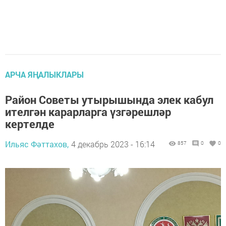
АРЧА ЯҢАЛЫКЛАРЫ
Район Советы утырышында элек кабул
ителгән карарларга үзгәрешләр
кертелде
Ильяс Фәттахов,
4 декабрь 2023 - 16:14
857
0
0