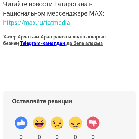
Читайте новости Татарстана в
национальном мессенджере MАХ:
https://max.ru/tatmedia
Хәзер Арча һәм Арча районы яңалыкларын
безнең
Telegram-каналдан
да белә аласыз
Оставляйте реакции
0
0
0
0
0