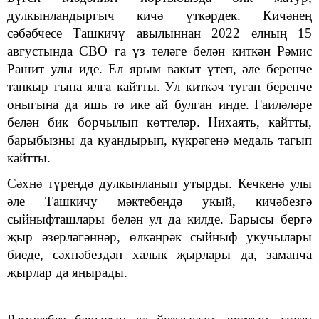
дулкынландыргыч кичә үткәрдек. Кичәнең
сәбәбчесе Ташкичү авылыннан 2022 елның 15
августында СВО га үз теләге белән киткән Рәмис
Рашит улы иде. Ел ярым вакыт үтеп
,
әле беренче
тапкыр гына ялга кайтты
.
У
л киткәч туган беренче
оныгына да яшь
тә ике ай булган инде
.
Г
аиләләре
белән бик борчылып көттеләр
.
Н
их
а
ят
ь,
кайтты,
барыбызны да куандырып
,
күкрәгенә медаль тагып
кайтты.
Сәхнә түрендә дулкынланып утырды. Кечкенә улы
әле Ташкичу мәктебендә укый, кичәбезгә
сыйныфташлары белән ул да килде
. Барысы бергә
җыр әзерләгәннәр, өлкәнрәк сыйныф укучылары
биеде, сәхнәбездән халык җырлары да, заманча
җырлар да яңырады.