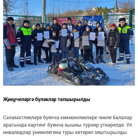
Җиңүчеләргә бүләкләр тапшырылды
Сәламәтлекләре буенча мөмкинлекләре чикле балалар
арасында картинг буенча кышкы турнир үткәрелде. Ул
инвалидлар ункөнлегенә туры китереп оештырылды.