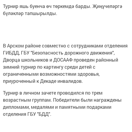
Турнир яшь буенча өч төркемдә барды. Җиңүчеләргә
бүләкләр тапшырылды.
В Арском районе совместно с сотрудниками отделения
ГИБДД, ГБУ "Безопасность дорожного движения",
Дворца школьников и ДОСААФ проведен районный
зимний турнир по картингу среди детей с
ограниченными возможностями здоровья,
приуроченный к Декаде инвалидов.
Турнир в личном зачете проводился по трем
возрастным группам. Победители были награждены
дипломами, медалями и памятными подарками
отделения ГБУ "БДД".