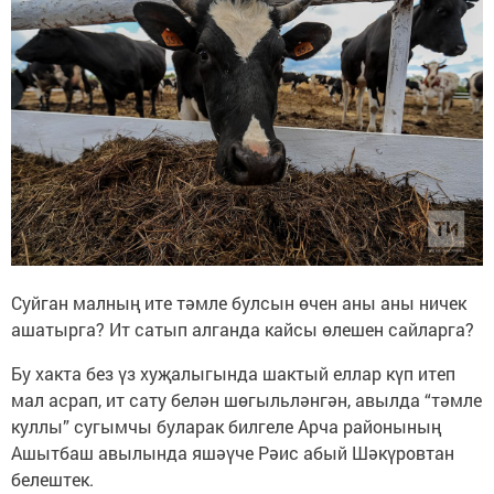
Суйган малның ите тәмле булсын өчен аны аны ничек
ашатырга? Ит сатып алганда кайсы өлешен сайларга?
Бу хакта без үз хуҗалыгында шактый еллар күп итеп
мал асрап, ит сату белән шөгыльләнгән, авылда “тәмле
куллы” сугымчы буларак билгеле Арча районының
Ашытбаш авылында яшәүче Рәис абый Шәкүровтан
белештек.