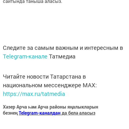
сайтында таныша аласыз.
Следите за самым важным и интересным в
Telegram-канале
Татмедиа
Читайте новости Татарстана в
национальном мессенджере MАХ:
https://max.ru/tatmedia
Хәзер Арча һәм Арча районы яңалыкларын
безнең
Telegram-каналдан
да белә аласыз