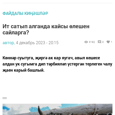
ФАЙДАЛЫ КИҢӘШЛӘР
Ит сатып алганда кайсы өлешен
сайларга?
автор,
4 декабрь 2023 - 20:15
3192
0
1
Көннәр суытуга, җиргә ак кар яугач, авыл кешесе
алдан ук сугымга дип тәрбияләп үстергән терлеген чалу
җаен карый башлый.