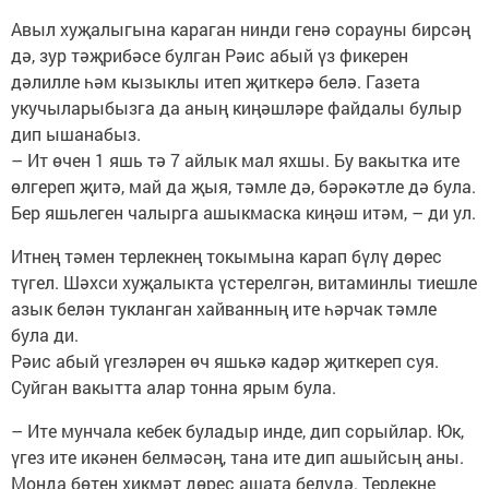
Авыл хуҗалыгына караган нинди генә сорауны бирсәң
дә, зур тәҗрибәсе булган Рәис абый үз фикерен
дәлилле һәм кызыклы итеп җиткерә белә. Газета
укучыларыбызга да аның киңәшләре файдалы булыр
дип ышанабыз.
– Ит өчен 1 яшь тә 7 айлык мал яхшы. Бу вакытка ите
өлгереп җитә, май да җыя, тәмле дә, бәрәкәтле дә була.
Бер яшьлеген чалырга ашыкмаска киңәш итәм, – ди ул.
Итнең тәмен терлекнең токымына карап бүлү дөрес
түгел. Шәхси хуҗалыкта үстерелгән, витаминлы тиешле
азык белән тукланган хайванның ите һәрчак тәмле
була ди.
Рәис абый үгезләрен өч яшькә кадәр җиткереп суя.
Суйган вакытта алар тонна ярым була.
– Ите мунчала кебек буладыр инде, дип сорыйлар. Юк,
үгез ите икәнен белмәсәң, тана ите дип ашыйсың аны.
Монда бөтен хикмәт дөрес ашата белүдә. Терлекне