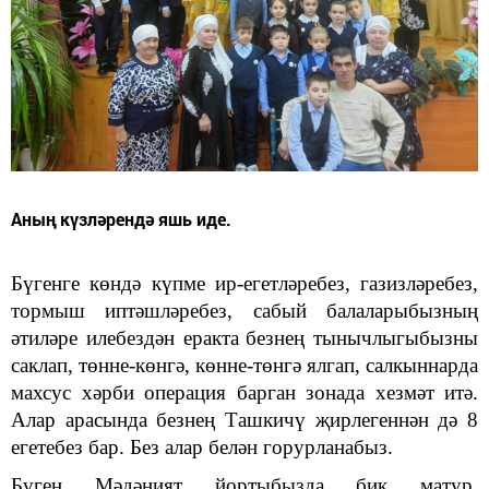
Аның күзләрендә яшь иде.
Бүгенге көндә күпме ир
-
егетләребез, газизләребез,
тормыш иптәшләребез, сабый балаларыбызның
әтиләре илебездән еракта
безнең тынычлыгыбызны
саклап, төнне-көнгә, көнне-төнгә ялгап
,
салкыннарда
махсус хәрби операция
барган зонада
хезмәт итә.
Алар арасында безнең Ташкичү җирлегеннән дә 8
егетебез бар. Без алар белән горурланабыз.
Бүген
М
әдәният йортыбызда бик матур,