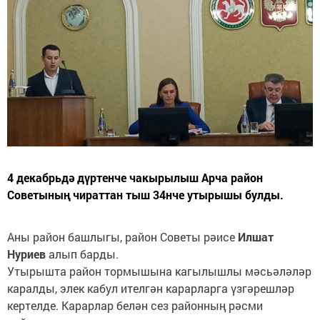
4 декабрьдә дүртенче чакырылыш Арча район
Советының чираттан тыш 34нче утырышы булды.
Аны район башлыгы, район Советы рәисе
Илшат
Нуриев
алып барды.
Утырышта район тормышына кагылышлы мәсьәләләр
каралды, элек кабул ителгән карарларга үзгәрешләр
кертелде. Карарлар белән сез районның рәсми