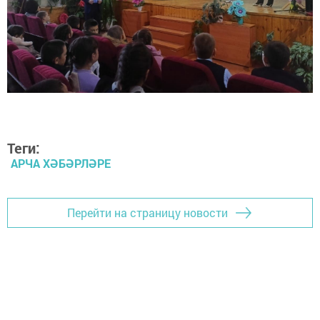
Теги:
АРЧА ХӘБӘРЛӘРЕ
Перейти на страницу новости