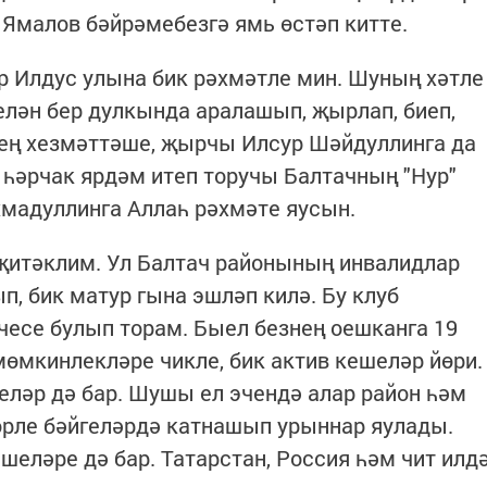
Ямалов бәйрәмебезгә ямь өстәп китте.
р Илдус улына бик рәхмәтле мин. Шуның хәтле
белән бер дулкында аралашып, җырлап, биеп,
нең хезмәттәше, җырчы Илсур Шәйдуллинга да
а һәрчак ярдәм итеп торучы Балтачның "Нур"
хмадуллинга Аллаһ рәхмәте яусын.
җитәклим. Ул Балтач районының инвалидлар
, бик матур гына эшләп килә. Бу клуб
чесе булып торам. Быел безнең оешканга 19
мөмкинлекләре чикле, бик актив кешеләр йөри.
ләр дә бар. Шушы ел эчендә алар район һәм
өрле бәйгеләрдә катнашып урыннар яулады.
шеләре дә бар. Татарстан, Россия һәм чит илд