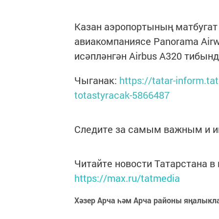
Казан аэропортының матбугат 
авиакомпаниясе Panorama Airw
исәпләнгән Airbus A320 тибын
Чыганак:
https://tatar-inform.t
totastyracak-5866487
Следите за самым важным и 
Читайте новости Татарстана 
https://max.ru/tatmedia
Хәзер Арча һәм Арча районы яңалыкл