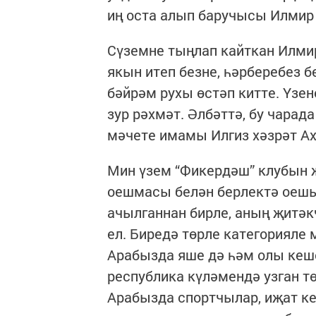
иң оста алып баручысы Илмир 
Сүземне тыңлап кайткан Илми
якын итеп безне, һәрберебез 
бәйрәм рухы өстәп китте. Үзе
зур рәхмәт. Әлбәттә, бу чарад
мәчете имамы Илгиз хәзрәт А
Мин үзем “Фикердәш” клубын 
оешмасы белән берлектә оешып
ачылганнан бирле, аның җитәк
ел. Биредә төрле категорияле 
Арабызда яше дә һәм олы кеше
республика күләмендә узган т
Арабызда спортчылар, иҗат ке