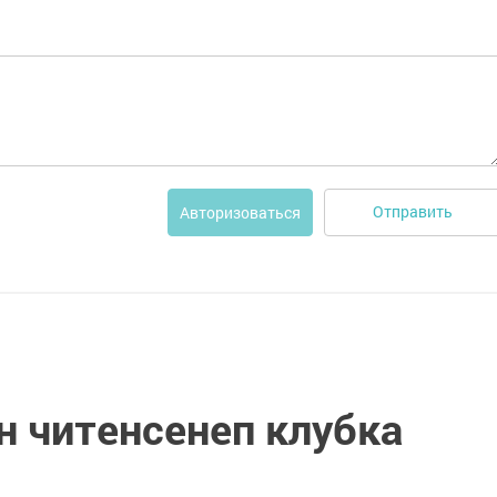
Отправить
Авторизоваться
 читенсенеп клубка