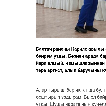
Балтач районы Кариле авылын
бәйрәм узды. Безнең арада ба
йөри алмый. Язмышларыннан ч
тере артист, алып баручыны к
Алар тырыш, бар яктан да булг
оештырып уздырам. Быел бәйр
узды. Шушы чарага чын күңел