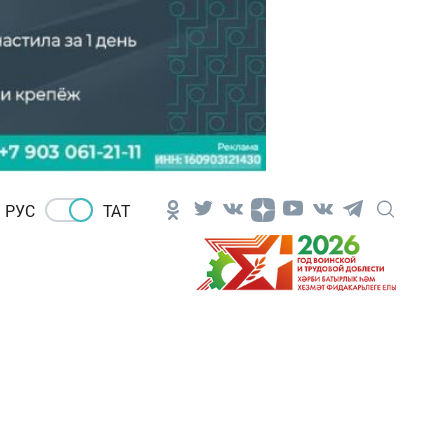
РУС
ТАТ