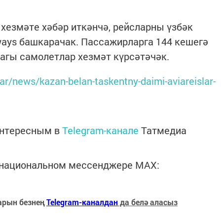
хезмәте хәбәр иткәнчә, рейсларны үзбәк
ays башкарачак. Пассажирларга 144 кешегә
дагы самолетлар хезмәт күрсәтәчәк.
atar/news/kazan-belan-taskentny-daimi-aviareislar-
интересным в
Telegram-канале
Татмедиа
в национальном мессенджере MАХ:
арын безнең
Telegram-каналдан
да белә аласыз