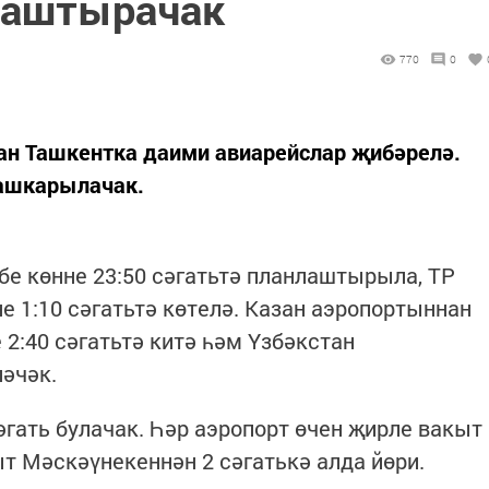
таштырачак
770
0
ан Ташкентка даими авиарейслар җибәрелә.
башкарылачак.
е көнне 23:50 сәгатьтә планлаштырыла, ТР
е 1:10 сәгатьтә көтелә. Казан аэропортыннан
2:40 сәгатьтә китә һәм Үзбәкстан
ләчәк.
гать булачак. Һәр аэропорт өчен җирле вакыт
ыт Мәскәүнекеннән 2 сәгатькә алда йөри.