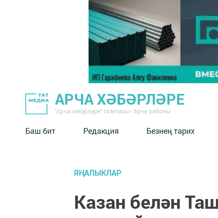
АРЧА ХӘБӘРЛӘРЕ
"Арча хәбәрләре" газетасы - Арча районы
Баш бит
Редакция
Безнең тарих
ЯҢАЛЫКЛАР
Казан белән Та