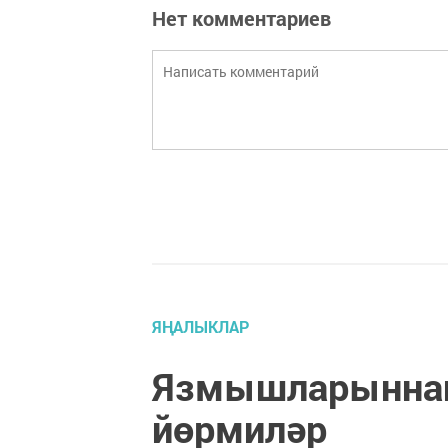
Нет комментариев
ЯҢАЛЫКЛАР
Язмышларыннан
йөрмиләр