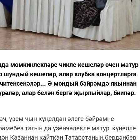
да мөмкинлекләре чикле кешеләр өчен матур
р шундый кешеләр, алар клубка концертларга
итенсенәләр... Ә мондый бәйрәмдә якыннан
үрәләр, алар белән бергә җырлыйлар, бииләр.
ач, үзем чын күңелдән әлеге бәйрәмне
әмебез тагын да үзенчәлекле матур, күңелле
дән Казаннан кайткан Татарстаның бердәнбер