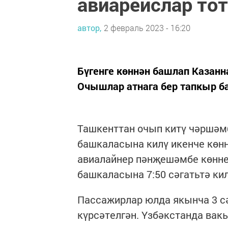
авиарейслар то
автор,
2 февраль 2023 - 16:20
Бүгенге көннән башлап Казанн
Очышлар атнага бер тапкыр 
Ташкенттан очып китү чәршәмб
башкаласына килү икенче көнн
авиалайнер пәнҗешәмбе көнне 
башкаласына 7:50 сәгатьтә ки
Пассажирлар юлда якынча 3 сә
күрсәтелгән. Үзбәкстанда вак