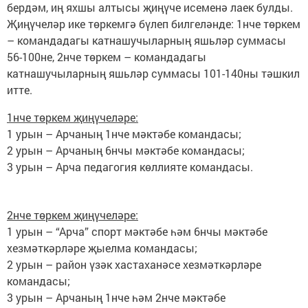
бердәм, иң яхшы алтысы җиңүче исеменә лаек булды.
Җиңүчеләр ике төркемгә бүлеп билгеләнде: 1нче төркем
– командадагы катнашучыларның яшьләр суммасы
56-100не, 2нче төркем – командадагы
катнашучыларның яшьләр суммасы 101-140ны тәшкил
итте.
1нче төркем җиңүчеләре:
1 урын – Арчаның 1нче мәктәбе командасы;
2 урын – Арчаның 6нчы мәктәбе командасы;
3 урын – Арча педагогия көллияте командасы.
2нче төркем җиңүчеләре:
1 урын – “Арча” спорт мәктәбе һәм 6нчы мәктәбе
хезмәткәрләре җыелма командасы;
2 урын – район үзәк хастаханәсе хезмәткәрләре
командасы;
3 урын – Арчаның 1нче һәм 2нче мәктәбе