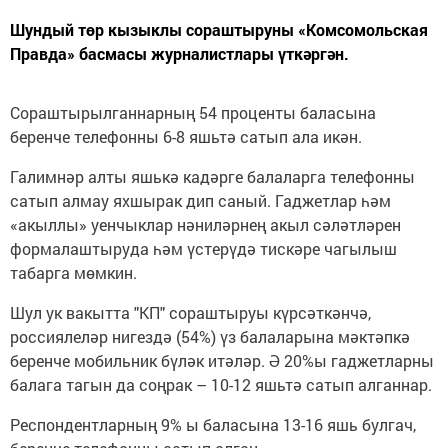
Шундый төр кызыклы сораштыруны «Комсомольская
Правда» басмасы журналистлары үткәргән.
Сораштырылганнарның 54 проценты баласына
беренче телефонны 6-8 яшьтә сатып ала икән.
Галимнәр алты яшькә кадәрге балаларга телефонны
сатып алмау яхшырак дип саный. Гаджетлар һәм
«акыллы» уенчыклар нәниләрнең акыл сәләтләрен
формалаштыруда һәм үстерүдә тискәре чагылыш
табарга мөмкин.
Шул ук вакытта "КП" сораштыруы күрсәткәнчә,
россиялеләр нигездә (54%) үз балаларына мәктәпкә
беренче мобильник бүләк итәләр. Ә 20%ы гаджетларны
балага тагын да соңрак – 10-12 яшьтә сатып алганнар.
Респондентларның 9% ы баласына 13-16 яшь булгач,