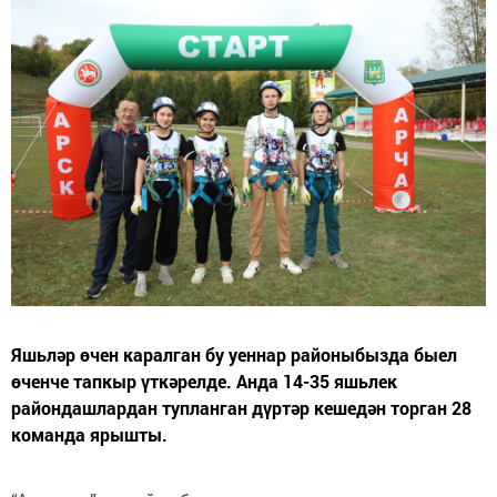
Яшьләр өчен каралган бу уеннар районыбызда быел
өченче тапкыр үткәрелде. Анда 14-35 яшьлек
райондашлардан тупланган дүртәр кешедән торган 28
команда ярышты.