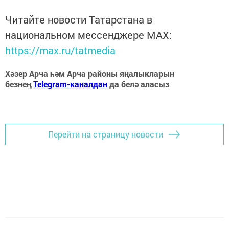
Читайте новости Татарстана в
национальном мессенджере MАХ:
https://max.ru/tatmedia
Хәзер Арча һәм Арча районы яңалыкларын
безнең
Telegram-каналдан
да белә аласыз
Перейти на страницу новости