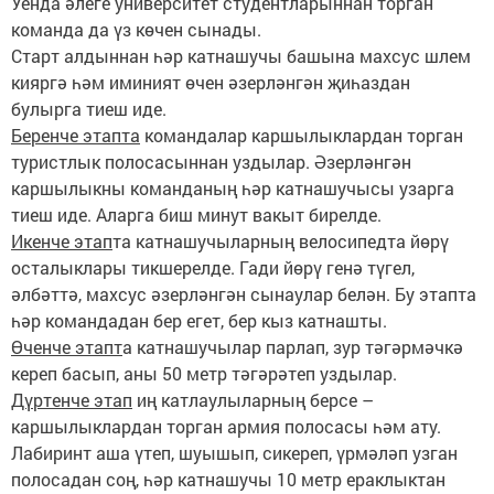
Уенда әлеге университет студентларыннан торган
команда да үз көчен сынады.
Старт алдыннан һәр катнашучы башына махсус шлем
кияргә һәм иминият өчен әзерләнгән җиһаздан
булырга тиеш иде.
Беренче этапта
командалар каршылыклардан торган
туристлык полосасыннан уздылар. Әзерләнгән
каршылыкны команданың һәр катнашучысы узарга
тиеш иде. Аларга биш минут вакыт бирелде.
Икенче этап
та катнашучыларның велосипедта йөрү
осталыклары тикшерелде. Гади йөрү генә түгел,
әлбәттә, махсус әзерләнгән сынаулар белән. Бу этапта
һәр командадан бер егет, бер кыз катнашты.
Өченче этапт
а катнашучылар парлап, зур тәгәрмәчкә
кереп басып, аны 50 метр тәгәрәтеп уздылар.
Дүртенче этап
иң катлаулыларның берсе –
каршылыклардан торган армия полосасы һәм ату.
Лабиринт аша үтеп, шуышып, сикереп, үрмәләп узган
полосадан соң, һәр катнашучы 10 метр ераклыктан