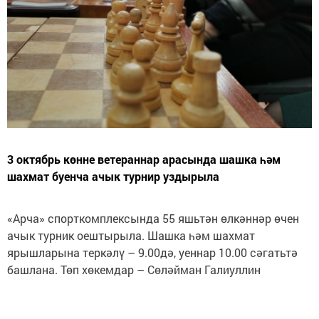
3 октябрь көнне ветераннар арасында шашка һәм
шахмат буенча ачык турнир уздырыла
«Арча» спорткомплексында 55 яшьтән өлкәннәр өчен
ачык турник оештырыла. Шашка һәм шахмат
ярышларына теркәлү – 9.00дә, уеннар 10.00 сәгатьтә
башлана. Төп хөкемдар – Сөләйман Галиуллин