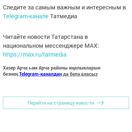
Следите за самым важным и интересным в
Telegram-канале
Татмедиа
Читайте новости Татарстана в
национальном мессенджере MАХ:
https://max.ru/tatmedia
Хәзер Арча һәм Арча районы яңалыкларын
безнең
Telegram-каналдан
да белә аласыз
Перейти на страницу новости