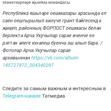
хезмәткәрләре җыелма командасы.
Республика яшьләре оешмалары арасында ел
саен оештырылып килүче грант бәйгесендә
җиңеп, районның ФОРПОСТ оешмасы белән
берлектә Арча Укучылар сарае өченче ел
рәттән әлеге юнәлеш буенча эш алып бара. /
Фотолар Арча Укучылар сарае
архивыннан
https://vk.com/album-
185727872_304340297
Следите за самым важным и интересным в
Telegram-канале
Татмедиа