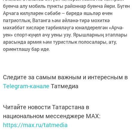
буенча алу мобиль пункты районнар буенча йөри. Бүген
Арчага килүләрен сәбәбе – биредә яшьләр өчен
патриотлык, Ватанга һәм әйләнә-тирә мохиткә
мәхәббәт хисләре тәрбияләүгә юнәлдерелгән «Арча-
уен» спорт-күңел ачу уены узу. Ярышларның этаплары
арасында армия һәм туристлык полосалары, ату,
ориентлашу бар иде.
Следите за самым важным и интересным в
Telegram-канале
Татмедиа
Читайте новости Татарстана в
национальном мессенджере MАХ:
https://max.ru/tatmedia