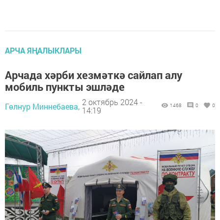
АРЧА ЯҢАЛЫКЛАРЫ
Арчада хәрби хезмәткә сайлап алу
мобиль пункты эшләде
2 октябрь 2024 -
Гөлнур Миннебаева,
1468
0
0
14:19