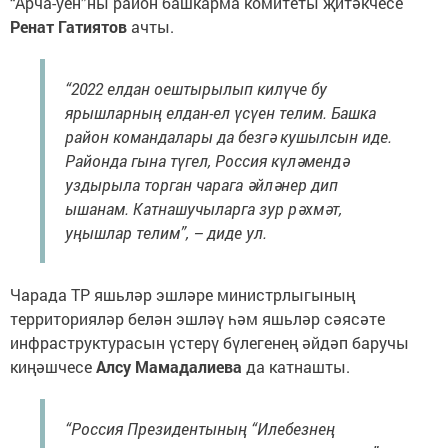
“Арча-уен”ны район башкарма комитеты җитәкчесе
Ренат Гатиятов
ачты.
“2022 елдан оештырылып килүче бу
ярышларның елдан-ел үсүен телим. Башка
район командалары да безгә кушылсын иде.
Районда гына түгел, Россия күләмендә
уздырыла торган чарага әйләнер дип
ышанам. Катнашучыларга зур рәхмәт,
уңышлар телим”, – диде ул.
Чарада ТР яшьләр эшләре министрлыгының
территорияләр белән эшләү һәм яшьләр сәясәте
инфраструктурасын үстерү бүлегенең әйдәп баручы
киңәшчесе
Алсу Мамадалиева
да катнашты.
“Россия Президентының “Илебезнең