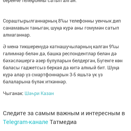
беренче телефонны сатып алган.
Сораштырылганнарның 8%ы телефонны уенчык дип
санамавын таныган, шуңа күрә аны гомумән сатып
алмаганнар.
Ә менә тикшеренүдә катнашучыларның калган 9%ы
галимнәр белән дә, башка респондентлар белән дә
бәхәсләшергә әзер булуларын белдергән, Бүгенге көн
баласы гаджетсыз беркая да китә алмый бит. Шуңа
күрә алар үз смартфоннарын 3-5 яшьтә үк үз
балаларына бүләк иткәннәр.
Чыганак:
Шәһри Казан
Следите за самым важным и интересным в
Telegram-канале
Татмедиа