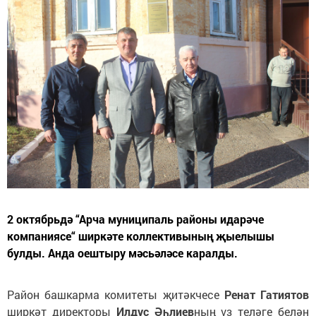
2 октябрьдә “Арча муниципаль районы идарәче
компаниясе“ ширкәте коллективының җыелышы
булды. Анда оештыру мәсьәләсе каралды.
Район башкарма комитеты җитәкчесе
Ренат Гатиятов
ширкәт директоры
Илдус Әһлиев
ның үз теләге белән