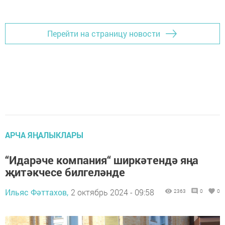
Перейти на страницу новости
АРЧА ЯҢАЛЫКЛАРЫ
“Идарәче компания“ ширкәтендә яңа
җитәкчесе билгеләнде
Ильяс Фәттахов,
2 октябрь 2024 - 09:58
2363
0
0