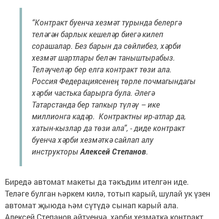
“Контракт буенча хезмәт турында белергә
теләгән барлык кешеләр биегә килеп
сорашалар. Без барын да сөйлибез, хәрби
хезмәт шартлары белән таныштырабыз.
Теләүчеләр бер елга контракт төзи ала.
Россия Федерациясенең төрле почмагындагы
хәрби частька барырга була. Әлегә
Татарстанда бер тапкыр түләү – ике
миллионга кадәр. Контрактны ир-атлар да,
хатын-кызлар да төзи ала”, - диде контракт
буенча хәрби хезмәткә сайлап алу
инструкторы
Алексей Степанов
.
Биредә автомат макеты да тәкъдим ителгән иде.
Теләге булган һәркем килә, тотып карый, шулай ук үзен
автомат җыюда һәм сүтүдә сынап карый ала.
Алексей Степанов әйтүенчә, хәрби хезмәткә контракт