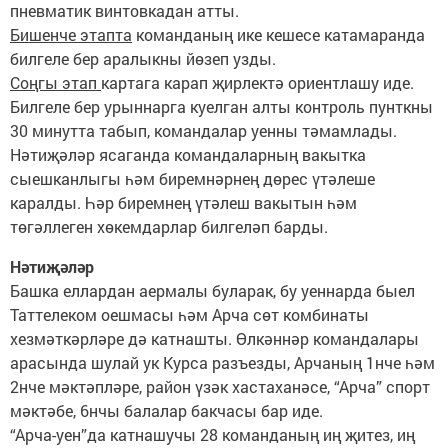
пневматик винтовкадан атты.
Бишенче этапта
команданың ике кешесе катамаранда
билгеле бер аралыкны йөзеп узды.
Соңгы этап
картага карап җирлектә ориентлашу иде.
Билгеле бер урыннарга куелган алты контроль пунткны
30 минутта табып, командалар уенны тәмамлады.
Нәтиҗәләр ясаганда командаларның вакытка
сыешканлыгы һәм биремнәрнең дөрес үтәлеше
каралды. Һәр биремнең үтәлеш вакытын һәм
төгәллеген хөкемдарлар билгеләп барды.
Нәтиҗәләр
Башка еллардан аермалы буларак, бу уеннарда быел
Таттелеком оешмасы һәм Арча сөт комбинаты
хезмәткәрләре дә катнашты. Өлкәннәр командалары
арасында шулай ук Курса разъезды, Арчаның 1нче һәм
2нче мәктәпләре, район үзәк хастаханәсе, “Арча” спорт
мәктәбе, 6нчы балалар бакчасы бар иде.
“Арча-уен”да катнашучы 28 команданың иң җитез, иң