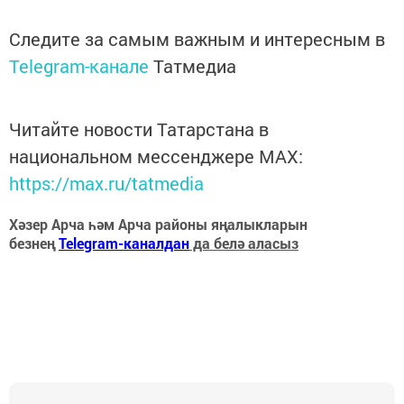
Следите за самым важным и интересным в
Telegram-канале
Татмедиа
Читайте новости Татарстана в
национальном мессенджере MАХ:
https://max.ru/tatmedia
Хәзер Арча һәм Арча районы яңалыкларын
безнең
Telegram-каналдан
да белә аласыз