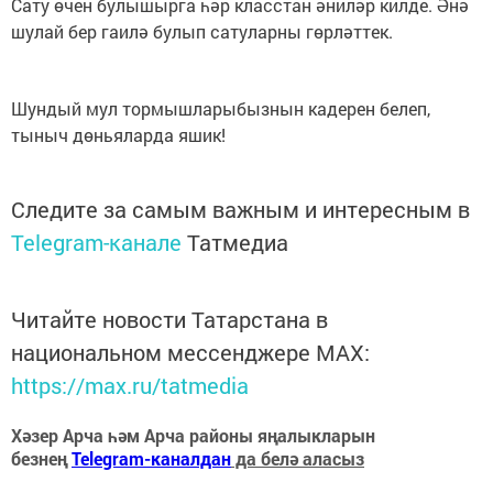
Сату өчен булышырга һәр класстан әниләр килде. Әнә
шулай бер гаилә булып сатуларны гөрләттек.
Шундый мул тормышларыбызнын кадерен белеп,
тыныч дөньяларда яшик!
Следите за самым важным и интересным в
Telegram-канале
Татмедиа
Читайте новости Татарстана в
национальном мессенджере MАХ:
https://max.ru/tatmedia
Хәзер Арча һәм Арча районы яңалыкларын
безнең
Telegram-каналдан
да белә аласыз