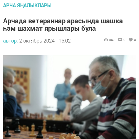
АРЧА ЯҢАЛЫКЛАРЫ
Арчада ветераннар арасында шашка
һәм шахмат ярышлары була
автор,
2 октябрь 2024 - 16:02
867
0
0