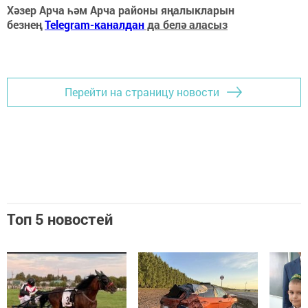
Хәзер Арча һәм Арча районы яңалыкларын
безнең
Telegram-каналдан
да белә аласыз
Перейти на страницу новости
Топ 5 новостей