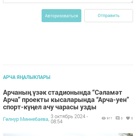
Отправить
Авторизоваться
АРЧА ЯҢАЛЫКЛАРЫ
Арчаның үзәк стадионында “Сәламәт
Арча” проекты кысаларында “Арча-уен”
спорт-күңел ачу чарасы узды
3 октябрь 2024 -
Гөлнур Миннебаева,
911
0
0
08:54