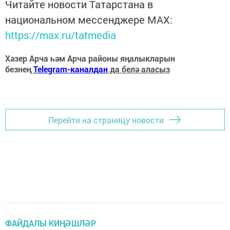
Читайте новости Татарстана в
национальном мессенджере MАХ:
https://max.ru/tatmedia
Хәзер Арча һәм Арча районы яңалыкларын
безнең
Telegram-каналдан
да белә аласыз
Перейти на страницу новости
ФАЙДАЛЫ КИҢӘШЛӘР