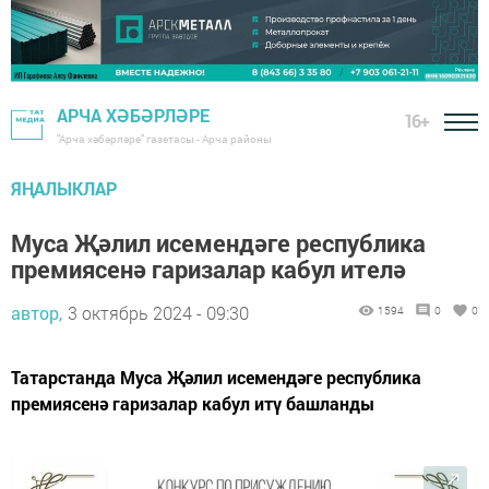
АРЧА ХӘБӘРЛӘРЕ
16+
"Арча хәбәрләре" газетасы - Арча районы
ЯҢАЛЫКЛАР
Муса Җәлил исемендәге республика
премиясенә гаризалар кабул ителә
автор,
3 октябрь 2024 - 09:30
1594
0
0
Татарстанда Муса Җәлил исемендәге республика
премиясенә гаризалар кабул итү башланды