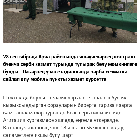
28 сентябрьдә Арча районында яшәүчеләрнең контракт
буенча хәрби хезмәт турында тулырак белү мөмкинлеге
булды. Шәһәрнең үзәк стадионында хәрби хезмәткә
сайлап алу мобиль пункты хезмәт күрсәтте.
Палаткада барлык теләүчеләр әлеге юнәлеш буенча
кызыксындырган сорауларын бирергә, гариза язарга
һәм ташламалар турында белешергә мөмкин иде.
Агитация күргәзмәсе эшләде, әңгәмә үткәрелде.
Катнашучыларның яше 18 яшьтән 55 яшькә кадәр,
сәламәтлеге яхшы булу шарт.