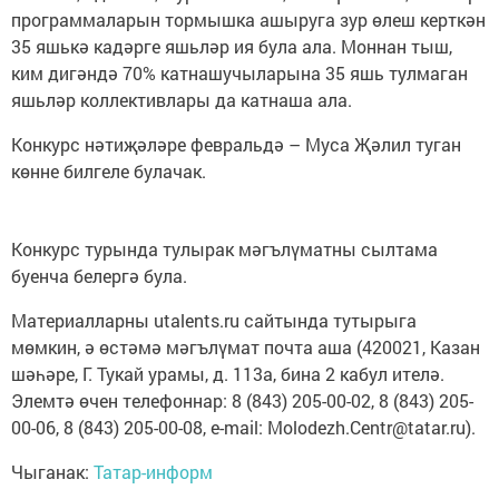
программаларын тормышка ашыруга зур өлеш керткән
35 яшькә кадәрге яшьләр ия була ала. Моннан тыш,
ким дигәндә 70% катнашучыларына 35 яшь тулмаган
яшьләр коллективлары да катнаша ала.
Конкурс нәтиҗәләре февральдә – Муса Җәлил туган
көнне билгеле булачак.
Конкурс турында тулырак мәгълүматны сылтама
буенча белергә була.
Материалларны utalents.ru сайтында тутырыга
мөмкин, ә өстәмә мәгълүмат почта аша (420021, Казан
шәһәре, Г. Тукай урамы, д. 113а, бина 2 кабул ителә.
Элемтә өчен телефоннар: 8 (843) 205-00-02, 8 (843) 205-
00-06, 8 (843) 205-00-08, e-mail: Molodezh.Centr@tatar.ru).
Чыганак:
Татар-информ