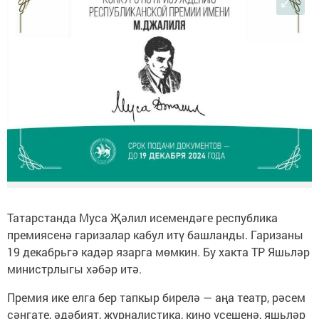
Татарстанда Муса Җәлил исемендәге республика
премиясенә гаризалар кабул итү башланды. Гаризаны
19 декабрьгә кадәр язарга мөмкин. Бу хакта ТР Яшьләр
министрлыгы хәбәр итә.
Премия ике елга бер тапкыр бирелә — аңа театр, рәсем
сәнгате, әдәбият, журналистика, кино үсешенә, яшьләр