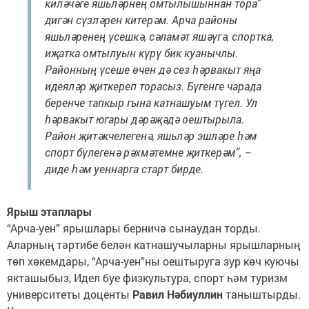
киләчәге яшьләрнең омтылышыннан тора”
дигән сүзләрен китерәм. Арча районы
яшьләренең үсешкә, сәламәт яшәүгә, спортка,
иҗатка омтылуын күрү бик куанычлы.
Районның үсеше өчен дә сез һәрвакыт яңа
идеяләр җиткереп торасыз. Бүгенге чарада
беренче тапкыр гына катнашуым түгел. Ул
һәрвакыт югары дәрәҗәдә оештырыла.
Район җитәкчелегенә, яшьләр эшләре һәм
спорт бүлегенә рәхмәтемне җиткерәм”, –
диде һәм уеннарга старт бирде.
Ярыш этаплары
“Арча-уен” ярышлары берничә сынаудан торды.
Аларның тәртибе белән катнашучыларны ярышларның
төп хөкемдары, “Арча-уен”ны оештыруга зур көч куючы
якташыбыз, Идел буе физкультура, спорт һәм туризм
университеты доценты
Равил Нәбиуллин
таныштырды.