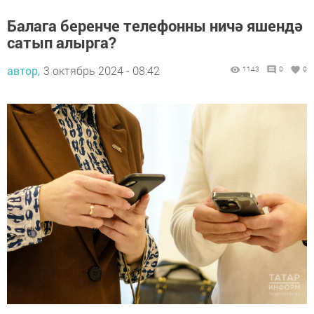
Балага беренче телефонны ничә яшендә
сатып алырга?
автор,
3 октябрь 2024 - 08:42
1143
0
0