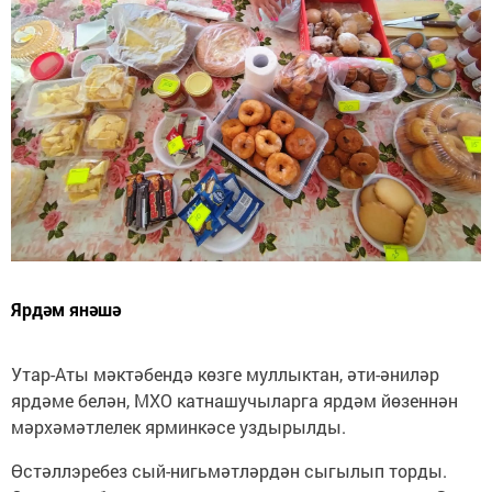
Ярдәм янәшә
Утар-Аты мәктәбендә көзге муллыктан, әти-әниләр
ярдәме белән, МХО катнашучыларга ярдәм йөзеннән
мәрхәмәтлелек ярминкәсе уздырылды.
Өстәллэребез сый-нигьмәтләрдән сыгылып торды.