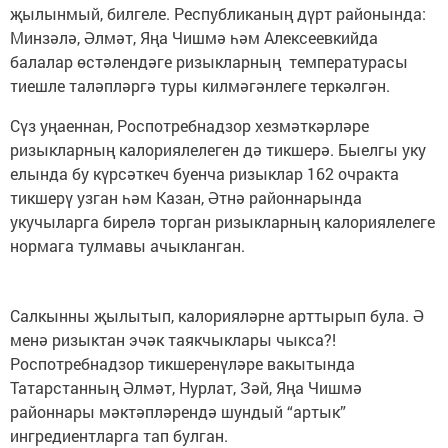
җылынмый, билгеле. Республиканың дүрт районында:
Минзәлә, Әлмәт, Яңа Чишмә һәм Алексеевкийда
балалар өстәлендәге ризыкларның температурасы
тиешле таләпләргә туры килмәгәнлеге теркәлгән.
Сүз уңаеннан, Роспотребнадзор хезмәткәрләре
ризыкларның калориялелеген дә тикшерә. Быелгы уку
елында бу күрсәткеч буенча ризыклар 162 очракта
тикшерү узган һәм Казан, Әтнә районнарында
укучыларга бирелә торган ризыкларның калориялелеге
нормага тулмавы ачыкланган.
Салкынны җылытып, калорияләрне арттырып була. Ә
менә ризыктан эчәк таякчыклары чыкса?!
Роспотребнадзор тикшеренүләре вакытында
Татарстанның Әлмәт, Нурлат, Зәй, Яңа Чишмә
районнары мәктәпләрендә шундый “артык”
ингредиентларга тап булган.