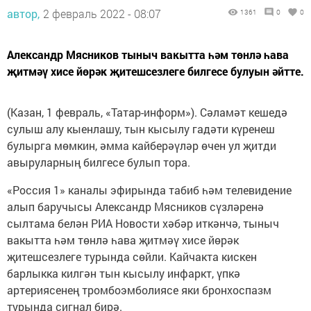
автор,
2 февраль 2022 - 08:07
1361
0
0
Александр Мясников тыныч вакытта һәм төнлә һава
җитмәү хисе йөрәк җитешсезлеге билгесе булуын әйтте.
(Казан, 1 февраль, «Татар-информ»). Сәламәт кешедә
сулыш алу кыенлашу, тын кысылу гадәти күренеш
булырга мөмкин, әмма кайберәүләр өчен ул җитди
авыруларның билгесе булып тора.
«Россия 1» каналы эфирында табиб һәм телевидение
алып баручысы Александр Мясников сүзләренә
сылтама белән РИА Новости хәбәр иткәнчә, тыныч
вакытта һәм төнлә һава җитмәү хисе йөрәк
җитешсезлеге турында сөйли. Кайчакта кискен
барлыкка килгән тын кысылу инфаркт, үпкә
артериясенең тромбоэмболиясе яки бронхоспазм
турында сигнал бирә.