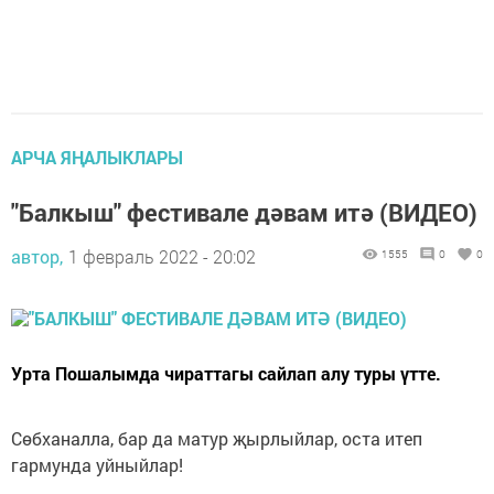
АРЧА ЯҢАЛЫКЛАРЫ
"Балкыш" фестивале дәвам итә (ВИДЕО)
автор,
1 февраль 2022 - 20:02
1555
0
0
Урта Пошалымда чираттагы сайлап алу туры үтте.
Сөбханалла, бар да матур җырлыйлар, оста итеп
гармунда уйныйлар!