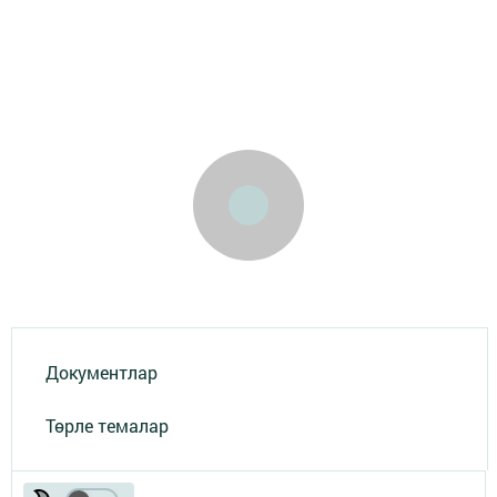
Документлар
Төрле темалар