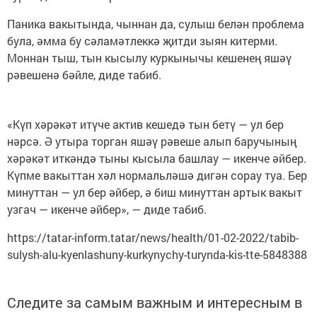
Паника вакытында, чыннан да, сулыш белән проблема
була, әмма бу сәламәтлеккә җитди зыян китерми.
Моннан тыш, тын кысылу куркынычы кешенең яшәү
рәвешенә бәйле, диде табиб.
«Күп хәрәкәт итүче актив кешедә тын бетү — ул бер
нәрсә. Ә утыра торган яшәү рәвеше алып баручының
хәрәкәт иткәндә тыны кысыла башлау — икенче әйбер.
Күпме вакыттан хәл нормальләшә дигән сорау туа. Бер
минуттан — ул бер әйбер, ә биш минуттан артык вакыт
узгач — икенче әйбер», — диде табиб.
https://tatar-inform.tatar/news/health/01-02-2022/tabib-
sulysh-alu-kyenlashuny-kurkynychy-turynda-kis-tte-5848388
Следите за самым важным и интересным в