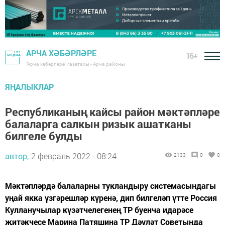
АРЧА ХӘБӘРЛӘРЕ
16+
"Арча хәбәрләре" газетасы - Арча районы
ЯҢАЛЫКЛАР
Республиканың кайсы район мәктәпләре
балаларга салкын ризык ашатканы
билгеле булды
автор,
2 февраль 2022 - 08:24
2133
0
0
Мәктәпләрдә балаларны тукландыру системасындагы
уңай якка үзгәрешләр күренә, дип билгеләп үтте Россия
Кулланучылар күзәтчелегенең ТР буенча идарәсе
җитәкчесе Марина Патяшина ТР Дәүләт Советында