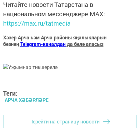
Читайте новости Татарстана в
национальном мессенджере MАХ:
https://max.ru/tatmedia
Хәзер Арча һәм Арча районы яңалыкларын
безнең
Telegram-каналдан
да белә аласыз
Теги:
АРЧА ХӘБӘРЛӘРЕ
Перейти на страницу новости