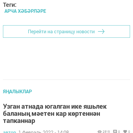
Теги:
АРЧА ХӘБӘРЛӘРЕ
Перейти на страницу новости
ЯҢАЛЫКЛАР
Узган атнада югалган ике яшьлек
баланың мәетен кар көртеннән
тапканнар
автор,
1 февраль 2022 - 14:08
2515
0
0