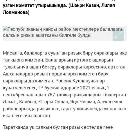
узган комитет утырышында. (Шәһри Казан, Лилия
Локманова)
Мисалга, балаларга суынган ризык бирү очраклары ике
тапкырга кимегән. Балаларның иртәнге ашларын
тулысынча ашап бетерү очраклары киресенчә, артктан.
Ашханәләрдә ризык порцияләрен киметеп бирү
очраклары да кимегән. Россия Кулланучылар
күзәтчелегенең ТР буенча идарәсе 2021 елның 1
сентябреннән алып 757 тапкыр ризыкларны тикшергән.
Әлмәт, Кайбыч, Югары Ослан, Яңа Чишмә, Алексеевск
районнарында ризыкның тарату линиясендә үк салкын
икәнлеге ачыкланган.
Таратканда ук салкын булган ризык өстәлдә генә