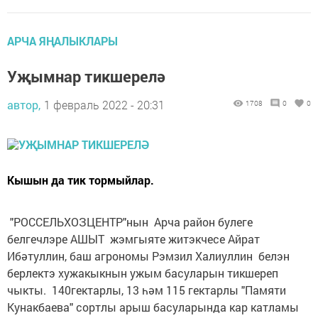
АРЧА ЯҢАЛЫКЛАРЫ
Уҗымнар тикшерелә
автор,
1 февраль 2022 - 20:31
1708
0
0
Кышын да тик тормыйлар.
"РОССЕЛЬХОЗЦЕНТР"нын Арча район булеге
белгечлэре АШЫТ жэмгыяте житэкчесе Айрат
Ибәтуллин, баш агрономы Рэмзил Халиуллин белэн
берлектэ хужакыкнын ужым басуларын тикшереп
чыкты. 140гектарлы, 13 һәм 115 гектарлы "Памяти
Кунакбаева" сортлы арыш басуларында кар катламы