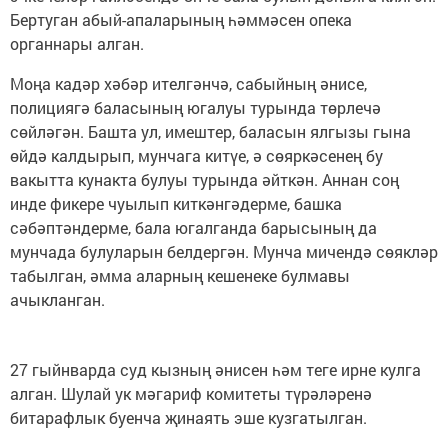
Бертуган абый-апаларының һәммәсен опека
органнары алган.
Моңа кадәр хәбәр ителгәнчә, сабыйның әнисе,
полициягә баласының югалуы турында төрлечә
сөйләгән. Башта ул, имештер, баласын ялгызы гына
өйдә калдырып, мунчага китүе, ә сөяркәсенең бу
вакытта кунакта булуы турында әйткән. Аннан соң
инде фикере чуылып киткәнгәдерме, башка
сәбәптәндерме, бала югалганда барысының да
мунчада булуларын белдергән. Мунча мичендә сөякләр
табылган, әмма аларның кешенеке булмавы
ачыкланган.
27 гыйнварда суд кызның әнисен һәм теге ирне кулга
алган. Шулай ук мәгариф комитеты түрәләренә
битарафлык буенча җинаять эше кузгатылган.