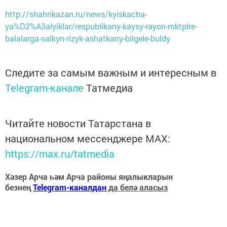
http://shahrikazan.ru/news/kyiskacha-
ya%D2%A3alyiklar/respublikany-kaysy-rayon-mktplre-
balalarga-salkyn-rizyk-ashatkany-bilgele-buldy
Следите за самым важным и интересным в
Telegram-канале
Татмедиа
Читайте новости Татарстана в
национальном мессенджере MАХ:
https://max.ru/tatmedia
Хәзер Арча һәм Арча районы яңалыкларын
безнең
Telegram-каналдан
да белә аласыз