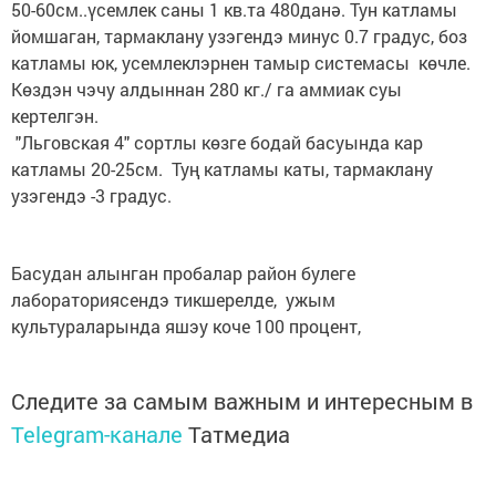
50-60см..үсемлек саны 1 кв.та 480данә. Тун катламы
йомшаган, тармаклану узэгендэ минус 0.7 градус, боз
катламы юк, усемлеклэрнен тамыр системасы көчле.
Көздэн чэчу алдыннан 280 кг./ га аммиак суы
кертелгэн.
"Льговская 4" сортлы көзге бодай басуында кар
катламы 20-25см. Туң катламы каты, тармаклану
узэгендэ -3 градус.
Басудан алынган пробалар район булеге
лабораториясендэ тикшерелде, ужым
культураларында яшэу коче 100 процент,
Следите за самым важным и интересным в
Telegram-канале
Татмедиа