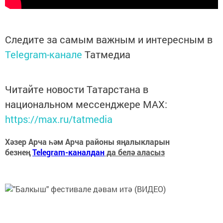
Следите за самым важным и интересным в
Telegram-канале
Татмедиа
Читайте новости Татарстана в
национальном мессенджере MАХ:
https://max.ru/tatmedia
Хәзер Арча һәм Арча районы яңалыкларын
безнең
Telegram-каналдан
да белә аласыз