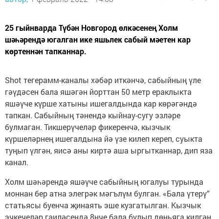
25 гыйнварда Түбән Новгород өлкәсенең Холм
шәһәрендә югалган ике яшьлек сабый мәетен кар
көртеннән тапканнар.
Shot тегерамм-каналы хәбәр иткәнчә, сабыйның үле
гәүдәсен бала яшәгән йорттан 50 метр ераклыкта
яшәүче күрше хатыны ишегалдында кар көрәгәндә
тапкан. Сабыйның тәнендә кыйнау-сугу эзләре
булмаган. Тикшерүчеләр фикеренчә, кызчык
күршеләрнең ишегалдына йә үзе килеп кереп, суыкта
туңып үлгән, яисә аны киртә аша ыргытканнар, дип яза
канал.
Холм шәһәрендә яшәүче сабыйның югалуы турында
моннан бер атна элегрәк мәгълүм булган. «Бала үтерү”
статьясы буенча җинаять эше кузгатылган. Кызчык
эчкечеләр гаиләсендә 8нче бала булып дөньяга килгән.