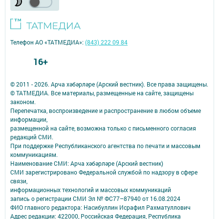
Телефон АО «ТАТМЕДИА»:
(843) 222 09 84
16+
© 2011 - 2026. Арча хәбәрләре (Арский вестник). Все права защищены.
© ТАТМЕДИА. Все материалы, размещенные на сайте, защищены
законом.
Перепечатка, воспроизведение и распространение в любом объеме
информации,
размещенной на сайте, возможна только с письменного согласия
редакций СМИ.
При поддержке Республиканского агентства по печати и массовым
коммуникациям.
Наименование СМИ: Арча хәбәрләре (Арский вестник)
СМИ зарегистрировано Федеральной службой по надзору в сфере
связи,
информационных технологий и массовых коммуникаций
запись о регистрации СМИ Эл № ФС77–87940 от 16.08.2024
ФИО главного редактора: Насибуллин Исрафил Рахматуллович
Адрес редакции: 422000, Российская Федерация, Республика