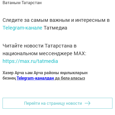
Ватаным Татарстан
Следите за самым важным и интересным в
Telegram-канале
Татмедиа
Читайте новости Татарстана в
национальном мессенджере MАХ:
https://max.ru/tatmedia
Хәзер Арча һәм Арча районы яңалыкларын
безнең
Telegram-каналдан
да белә аласыз
Перейти на страницу новости