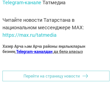
Telegram-канале
Татмедиа
Читайте новости Татарстана в
национальном мессенджере MАХ:
https://max.ru/tatmedia
Хәзер Арча һәм Арча районы яңалыкларын
безнең
Telegram-каналдан
да белә аласыз
Перейти на страницу новости