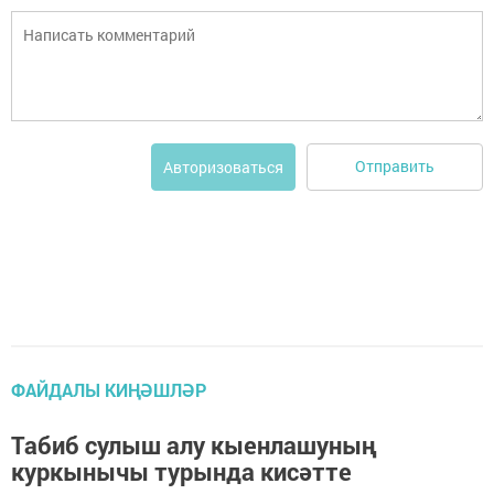
Отправить
Авторизоваться
ФАЙДАЛЫ КИҢӘШЛӘР
Табиб сулыш алу кыенлашуның
куркынычы турында кисәтте