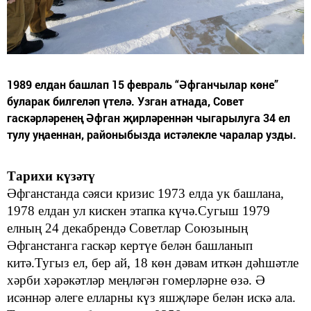
1989 елдан башлап 15 февраль “Әфганчылар көне”
буларак билгеләп үтелә. Узган атнада, Совет
гаскәрләренең Әфган җирләреннән чыгарылуга 34 ел
тулу уңаеннан, районыбызда истәлекле чаралар узды.
Тарихи күзәтү
Әфганстанда сәяси кризис 1973 елда
ук башлана,
1978 елдан
ул
кискен этапка күчә.
С
угыш 1979
елның 24 декабрендә Советлар Союзының
Әфганстанга гаскәр кертүе белән башланып
китә.
Тугыз ел, бер ай, 18 көн дәвам иткән дәһшәтле
хәрби хәрәкәтләр
меңләгән гомерләрне өзә. Ә
исәннәр әлеге елларны күз яшҗләре белән искә ала.