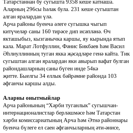
Татарстаннан бу сугышта 9358 кеше катнаша.
Аларның 296сы һәлак була. 231 кеше сугыштан
алган яралардан үлә.
Арча районы буенча әлеге сугышка чыгып
китүчеләр саны 160 тирәсе дип исәпләнә. Өч
якташыбыз, кызганычка каршы, яу кырында ятып
кала.
Марат Лотфуллин, Фәнис Бикбаев һәм Васил
Әһлиуллинның
туган якка
җәсәдләре генә кайт
а. Тик
сугыштан
алган яралардан яки авырып вафат булган
райондашла
рның саны
бүген
инде
54кә
җитте.
Быелгы
34 еллык бәйрәмне
районда 103
әфганчы каршы алды.
Аларны онытмыйлар
Арча районының
“Хәрби
туганлык” сугышчан-
интернационалистлар берләшмәсе һәм Татарстан
хәрби комиссариатының Арча һәм Әтнә районнары
буенча бүлеге ел саен әфганчыларның әти-әнисе,