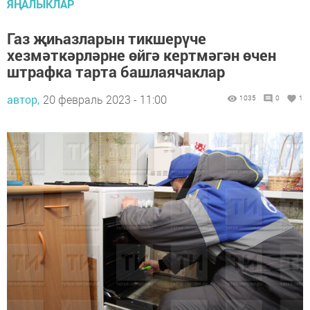
ЯҢАЛЫКЛАР
Газ җиһазларын тикшерүче
хезмәткәрләрне өйгә кертмәгән өчен
штрафка тарта башлаячаклар
автор,
20 февраль 2023 - 11:00
1035
0
1