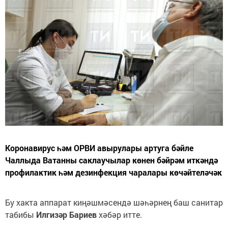
Коронавирус һәм ОРВИ авырулары артуга бәйле
Чаллыда Ватанны саклаучылар көнен бәйрәм иткәндә
профилактик һәм дезинфекция чаралары көчәйтеләчәк
Бу хакта аппарат киңәшмәсендә шәһәрнең баш санитар
табибы
Илгизәр Бариев
хәбәр итте.