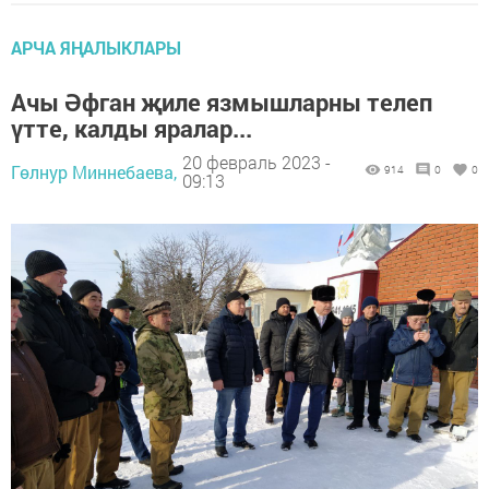
АРЧА ЯҢАЛЫКЛАРЫ
Ачы Әфган җиле язмышларны телеп
үтте, калды яралар...
20 февраль 2023 -
Гөлнур Миннебаева,
914
0
0
09:13