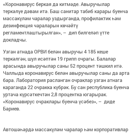
«Коронавирус беркая да китмәде. Авыручылар
теркәлүе дәвам итә. Баш санитар табиб карары буенча
массакүләм чаралар уздырганда, профилактик һәм
дезинфекция чараларын көчәйтү
регламентлаштырылган», – дип билгеләп үтте
докладчы.
Узган атнада ОРВИ белән авыручы 4 185 кеше
теркәлгән, шул исәптән 19 грипп очрагы. Балалар
арасында авыручылар саны 52 процент тәшкил итә.
Чаллыда коронавирус белән авыручылар саны да арта
бара. Лаборатория расланган очраклар узган атнага
караганда 22 очракка күбрәк. Бу сан республика буенча
уртача күрсәткечтән 2,8 процентка югарырак.
«Коронавирус очраклары буенча үсәбез», – диде
Бариев.
Автошәһәрдә массакүләм чаралар һәм корпоративлар