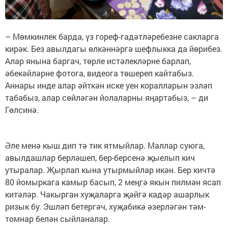
– Мөмкинлек барда, үз гореф-гадәтләребезне сакларга
кирәк. Без авылдагы өлкәннәргә шефлыкка да йөрибез.
Алар янына баргач, төрле истәлекләрне барлап,
әбекәйләрне фотога, видеога төшереп кайтабыз.
Аннары инде алар әйткән иске уен коралларын эзләп
табабыз, алар сөйләгән йолаларны яңартабыз, – ди
Гөлсинә.
Әле менә кыш дип тә тик ятмыйлар. Маллар суюга,
авылдашлар берләшеп, бер-берсенә җыелып кич
утыралар. Җырлап кына утырмыйлар икән. Бер кичтә
80 йомыркага камыр басып, 2 меңгә якын пилмән ясап
китәләр. Чакырган хуҗаларга җәйгә кадәр ашарлык
ризык бу. Эшләп бетергәч, хуҗабикә әзерләгән тәм-
томнар белән сыйланалар.