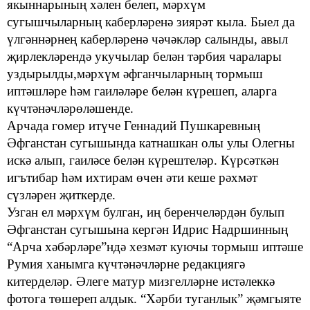
якыннарының хәлен белеп, мәрхүм
сугышчыларның каберләренә зиярәт кыла.
Быел
да
үлгәннәрнең каберләренә чәчәкләр салынды, авыл
җирлекләрендә укучылар белән тәрбия чаралары
уздырылды,
м
әрхүм
әфганчыларның тормыш
иптәшләре һәм гаиләләре белән күрешеп,
аларга
күчтәнәчләр
өләш
енде
.
Арчада гомер итүче Геннадий Пушкаревның
Әфганстан сугышында катнашкан олы улы Олегны
искә алып, гаиләсе
белән күрештеләр. Күрсәткән
игъ
тибар һәм ихтирам өчен әти кеше рәхмәт
сүзләрен җиткерде.
Узган ел мәрхүм булган, иң беренчеләрдән булып
Әфганстан сугышын
а кергән Идрис Надршинның
“Арча хәбәрләре”ндә хезмәт куючы тормыш иптәше
Румия ханымга күчтәнәчләр
не редакц
иягә
китерделәр. Әлеге матур мизгелләрне истәлеккә
фотога төшереп
алдык. “Хәрби
туганлык
”
җәмгыяте