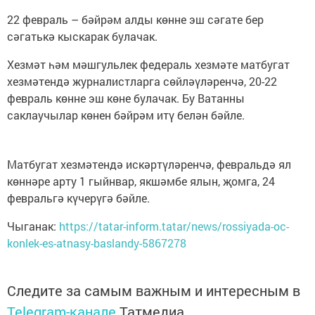
22 февраль – бәйрәм алды көнне эш сәгате бер
сәгатькә кыскарак булачак.
Хезмәт һәм мәшгульлек федераль хезмәте матбугат
хезмәтендә журналистларга сөйләүләренчә, 20-22
февраль көнне эш көне булачак. Бу Ватанны
саклаучылар көнен бәйрәм итү белән бәйле.
Матбугат хезмәтендә искәртүләренчә, февральдә ял
көннәре арту 1 гыйнвар, якшәмбе ялын, җомга, 24
февральгә күчерүгә бәйле.
Чыганак:
https://tatar-inform.tatar/news/rossiyada-oc-
konlek-es-atnasy-baslandy-5867278
Следите за самым важным и интересным в
Telegram-канале
Татмедиа