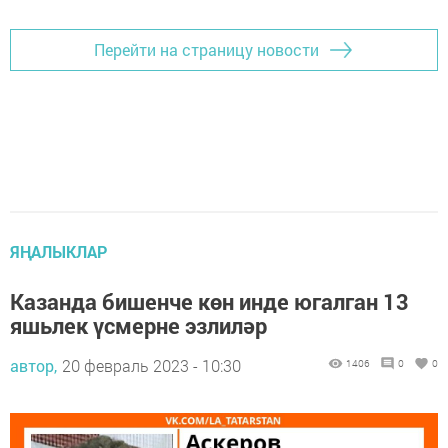
Перейти на страницу новости
ЯҢАЛЫКЛАР
Казанда бишенче көн инде югалган 13
яшьлек үсмерне эзлиләр
автор,
20 февраль 2023 - 10:30
1406
0
0