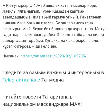
– Кич утырырга 40–50 яшьлек хатын-кызлар йөри.
Лаеклы ялга чыгып, Түбән Камадан кайткан
авылдашыбыз Нияз абый гармун уйный. Рәхәтләнеп
пилмән бөгә-бөгә ял итәбез. Бу эшләр тиккә генә
оештырылмый. Безне бит балалар да күреп тора. Матур
гадәтләр югалмасын, дибез. Әле алга таба әллә ниләр
эшләргә дип торабыз. Кунакка да чакырырбыз әле,
күреп китәрсез, – ди Гөлсинә.
Чыганак:
https://vatantat.ru/2023/02/105235/
Следите за самым важным и интересным в
Telegram-канале
Татмедиа
Читайте новости Татарстана в
национальном мессенджере MАХ: