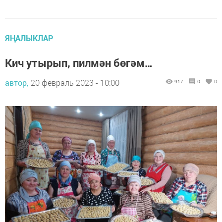
ЯҢАЛЫКЛАР
Кич утырып, пилмән бөгәм…
автор,
20 февраль 2023 - 10:00
917
0
0