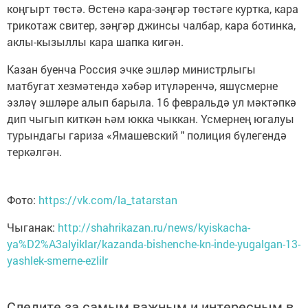
коңгырт төстә. Өстенә кара-зәңгәр төстәге куртка, кара
трикотаж свитер, зәңгәр джинсы чалбар, кара ботинка,
аклы-кызыллы кара шапка кигән.
Казан буенча Россия эчке эшләр министрлыгы
матбугат хезмәтендә хәбәр итүләренчә, яшүсмерне
эзләү эшләре алып барыла. 16 февральдә ул мәктәпкә
дип чыгып киткән һәм юкка чыккан. Үсмернең югалуы
турындагы гариза «Ямашевский " полиция бүлегендә
теркәлгән.
Фото:
https://vk.com/la_tatarstan
Чыганак:
http://shahrikazan.ru/news/kyiskacha-
ya%D2%A3alyiklar/kazanda-bishenche-kn-inde-yugalgan-13-
yashlek-smerne-ezlilr
Следите за самым важным и интересным в