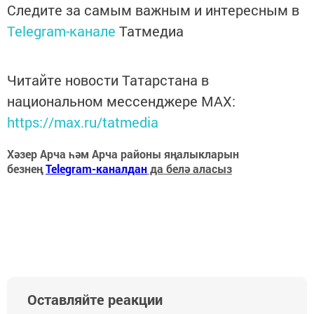
Следите за самым важным и интересным в
Telegram-канале
Татмедиа
Читайте новости Татарстана в
национальном мессенджере MАХ:
https://max.ru/tatmedia
Хәзер Арча һәм Арча районы яңалыкларын
безнең
Telegram-каналдан
да белә аласыз
Оставляйте реакции