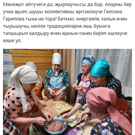
Мөнәҗәт әйтүчесе дә, җырлаучысы да бар. Аларны бер
учка җыеп, шушы коллективны җитәкләүче Гөлсинә
Гарипова гына ни тора! Бетмәс энергияле, халык өчен
тырышучы, милли традицияләрне яшь буынга
тапшырып калдыру өчен җанын-тәнен биреп эшләүче
кеше ул.