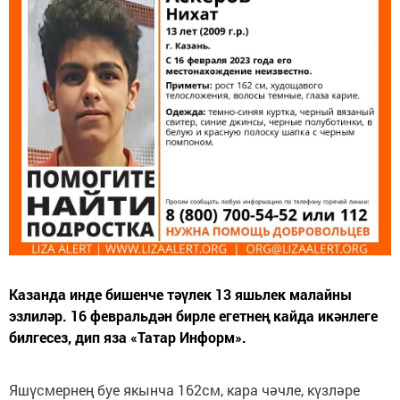
Казанда инде бишенче тәүлек 13 яшьлек малайны
эзлиләр. 16 февральдән бирле егетнең кайда икәнлеге
билгесез, дип яза «Татар Информ».
Яшүсмернең буе якынча 162см, кара чәчле, күзләре