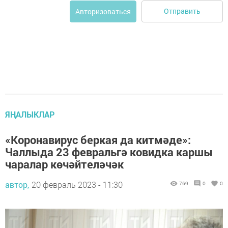
Отправить
Авторизоваться
ЯҢАЛЫКЛАР
«Коронавирус беркая да китмәде»:
Чаллыда 23 февральгә ковидка каршы
чаралар көчәйтеләчәк
автор,
20 февраль 2023 - 11:30
769
0
0