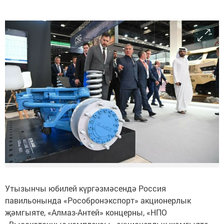
Утызынчы юбилей күргәзмәсендә Россия
павильонында «Рособронэкспорт» акционерлык
җәмгыяте, «Алмаз-Антей» концерны, «НПО