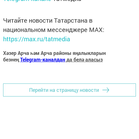
Читайте новости Татарстана в
национальном мессенджере MАХ:
https://max.ru/tatmedia
Хәзер Арча һәм Арча районы яңалыкларын
безнең
Telegram-каналдан
да белә аласыз
Перейти на страницу новости