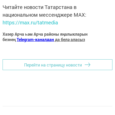
Читайте новости Татарстана в
национальном мессенджере MАХ:
https://max.ru/tatmedia
Хәзер Арча һәм Арча районы яңалыкларын
безнең
Telegram-каналдан
да белә аласыз
Перейти на страницу новости