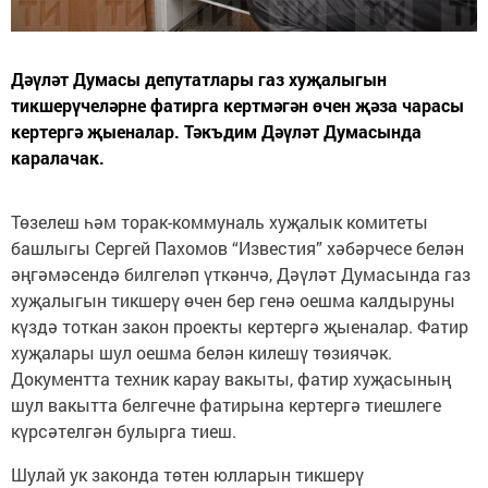
Дәүләт Думасы депутатлары газ хуҗалыгын
тикшерүчеләрне фатирга кертмәгән өчен җәза чарасы
кертергә җыеналар. Тәкъдим Дәүләт Думасында
каралачак.
Төзелеш һәм торак-коммуналь хуҗалык комитеты
башлыгы Сергей Пахомов “Известия” хәбәрчесе белән
әңгәмәсендә билгеләп үткәнчә, Дәүләт Думасында газ
хуҗалыгын тикшерү өчен бер генә оешма калдыруны
күздә тоткан закон проекты кертергә җыеналар. Фатир
хуҗалары шул оешма белән килешү төзиячәк.
Документта техник карау вакыты, фатир хуҗасының
шул вакытта белгечне фатирына кертергә тиешлеге
күрсәтелгән булырга тиеш.
Шулай ук законда төтен юлларын тикшерү