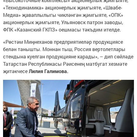
«Высокоточные комплексы» акционерлык җәмгыяте,
«Технодинамика» акционерлык җәмгыяте, «Швабе-
Медиа» җаваплылыгы чикләнгән җәмгыяте, «ОПК»
акционерлык җәмгыяте, Ульяновск патрон заводы,
ФПК «Казанский ГКПЗ» оешмасы тәкъдим ителде.
«Рөстәм Миңнеханов предприятиеләр продукциясе
белән танышты. Моннан тыш, Россия вертолетлары
стендына куелган продукцияне карады», – дип сөйләде
Татарстан Республикасы Рәисенең матбугат хезмәте
җитәкчесе
Лилия Галимова.