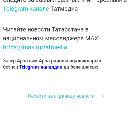
Telegram-канале
Татмедиа
Читайте новости Татарстана в
национальном мессенджере MАХ:
https://max.ru/tatmedia
Хәзер Арча һәм Арча районы яңалыкларын
безнең
Telegram-каналдан
да белә аласыз
Перейти на страницу новости