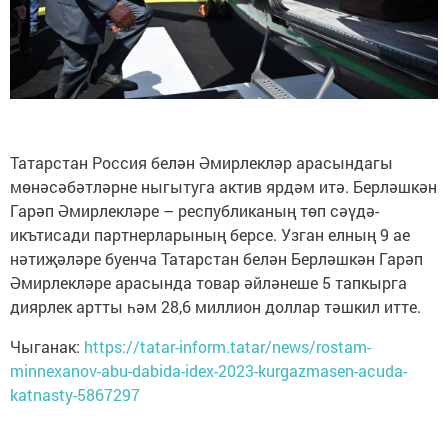
Татарстан Россия белән Әмирлекләр арасындагы
мөнәсәбәтләрне ныгытуга актив ярдәм итә. Берләшкән
Гарәп Әмирлекләре – республиканың төп сәүдә-
икътисади партнерларының берсе. Узган елның 9 ае
нәтиҗәләре буенча Татарстан белән Берләшкән Гарәп
Әмирлекләре арасында товар әйләнеше 5 тапкырга
диярлек артты һәм 28,6 миллион доллар тәшкил итте.
Чыганак:
https://tatar-inform.tatar/news/rostam-
minnexanov-abu-dabida-idex-2023-kurgazmasen-acuda-
katnasty-5867297