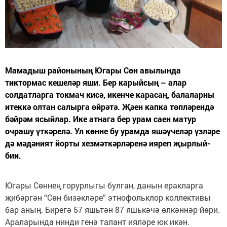
Мамадыш районының Югары Сөн авылында
тиктормас кешеләр яши. Бер карыйсың – алар
солдатларга токмач кисә, икенче карасаң, балаларны
итеккә олтан салырга өйрәтә. Җәен капка төпләрендә
бәйрәм ясыйлар. Ике атнага бер урам саен матур
очрашу үткәрелә. Ул көнне бу урамда яшәүчеләр үзләре
дә мәдәният йорты хезмәткәрләренә ияреп җырлый-
бии.
Югары Сөннең горурлыгы булган, данын еракларга
җибәргән “Сөн бизәкләре” этнофольклор коллективы
бар аның. Бирегә 57 яшьтән 87 яшькәчә өлкәннәр йөри.
Араларында нинди генә талант ияләре юк икән.