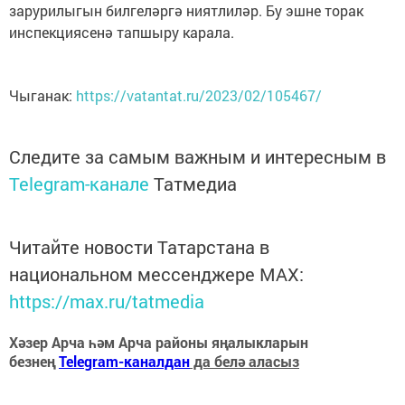
зарурилыгын билгеләргә ниятлиләр. Бу эшне торак
инспекциясенә тапшыру карала.
Чыганак:
https://vatantat.ru/2023/02/105467/
Следите за самым важным и интересным в
Telegram-канале
Татмедиа
Читайте новости Татарстана в
национальном мессенджере MАХ:
https://max.ru/tatmedia
Хәзер Арча һәм Арча районы яңалыкларын
безнең
Telegram-каналдан
да белә аласыз