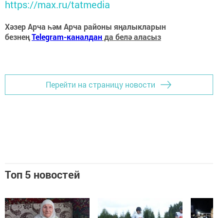
https://max.ru/tatmedia
Хәзер Арча һәм Арча районы яңалыкларын
безнең
Telegram-каналдан
да белә аласыз
Перейти на страницу новости
Топ 5 новостей