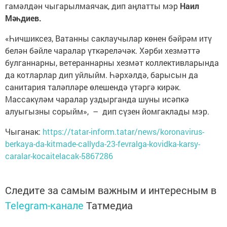
гамәлдән чыгарылмаячак, дип аңлатты мэр
Наил
Мәһдиев.
«Һичшиксез, Ватанны саклаучылар көнен бәйрәм итү
белән бәйле чаралар үткәреләчәк. Хәрби хезмәттә
булганнарны, ветераннарны хезмәт коллективларында
да котларлар дип уйлыйм. Һәрхәлдә, барысын да
санитария таләпләре өлешендә үтәргә кирәк.
Массакүләм чаралар уздырганда шуны исәпкә
алуыгызны сорыйм», – дип сүзен йомгаклады мэр.
Чыганак:
https://tatar-inform.tatar/news/koronavirus-
berkaya-da-kitmade-callyda-23-fevralga-kovidka-karsy-
caralar-kocaitelacak-5867286
Следите за самым важным и интересным в
Telegram-канале
Татмедиа