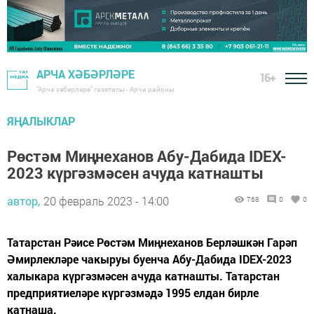
АРЧА ХӘБӘРЛӘРЕ
16+
"Арча хәбәрләре" газетасы - Арча районы
ЯҢАЛЫКЛАР
Рөстәм Миңнеханов Абу-Дабида IDEX-
2023 күргәзмәсен ачуда катнашты
автор,
20 февраль 2023 - 14:00
768
0
0
Татарстан Рәисе Рөстәм Миңнеханов Берләшкән Гарәп
Әмирлекләре чакыруы буенча Абу-Дабида IDEX-2023
халыкара күргәзмәсен ачуда катнашты. Татарстан
предприятиеләре күргәзмәдә 1995 елдан бирле
катнаша.