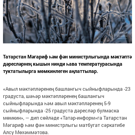
Татарстан Мәгариф һәм фән министрлыгында мәктәптә
дәресләрнең кышын нинди һава температурасында
туктатылырга мөмкинлеген аңлаттылар.
«Авыл мәктәпләренең башлангыч сыйныфларында -23
градуста, шәһәр мәктәпләренең башлангыч
сыйныфларында һәм авыл мәктәпләренең 5-9
сыйныфларында -25 градуста дәресләр булмаска
мөмкин», — дип сөйләде «Татар-информ»га Татарстан
Мәгариф һәм фән министрлыгы матбугат сәркатибе
Алсу Мөхәммәтова.