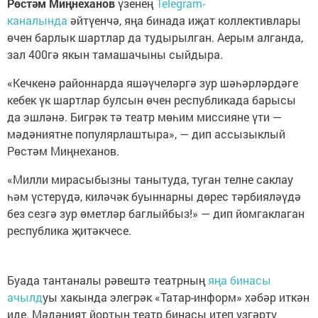
Рөстәм Миңнеханов
үзенең
Telegram-
каналында
әйтүенчә, яңа бинада иҗат коллективлары
өчен барлык шартлар да тудырылган. Аерым алганда,
зал 400гә якын тамашачыны сыйдыра.
«Кечкенә районнарда яшәүчеләргә зур шәһәрләрдәге
кебек үк шартлар булсын өчен республикада барысы
да эшләнә. Бигрәк тә театр мөһим миссияне үти —
мәдәниятне популярлаштыра», — дип ассызыклый
Рөстәм Миңнеханов.
«Милли мирасыбызны танытуда, туган телне саклау
һәм үстерүдә, киләчәк буыннарны дөрес тәрбияләүдә
без сезгә зур өметләр баглыйбыз!» — дип йомгаклаган
республика җитәкчесе.
Буада тантаналы рәвештә театрның
яңа бинасы
ачылд
уы хакында элегрәк «Татар-информ» хәбәр иткән
иде. Мәдәният йортын театр бинасы итеп үзгәртү