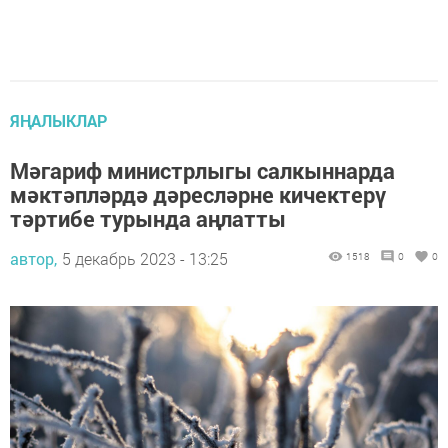
ЯҢАЛЫКЛАР
Мәгариф министрлыгы салкыннарда
мәктәпләрдә дәресләрне кичектерү
тәртибе турында аңлатты
автор,
5 декабрь 2023 - 13:25
1518
0
0