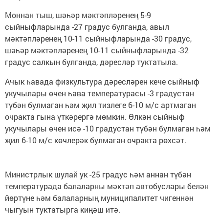
Моннан тыш, шәһәр мәктәпләренең 5-9
сыйныфларында -27 градус булганда, авыл
мәктәпләренең 10-11 сыйныфларында -30 градус,
шәһәр мәктәпләренең 10-11 сыйныфларында -32
градус салкын булганда, дәресләр туктатыла.
Ачык һавада физкультура дәресләрен кече сыйныф
укучылары өчен һава температурасы -3 градустан
түбән булмаган һәм җил тизлеге 6-10 м/с артмаган
очракта гына үткәрергә мөмкин. Өлкән сыйныф
укучылары өчен исә -10 градустан түбән булмаган һәм
җил 6-10 м/с көчлерәк булмаган очракта рөхсәт.
Министрлык шулай ук -25 градус һәм аннан түбән
температурада балаларны мәктәп автобуслары белән
йөртүне һәм балаларның муниципалитет чигеннән
чыгуын туктатырга киңәш итә.