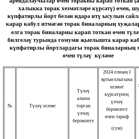
арендалаучылар өчен торакны карап тоткан (а
халыкка торак хезмәтләре күрсәтү) өчен, ш
күпфатирлы йорт белән идарә итү ысулын сайл
карар кабул итмәгән торак биналарның хуҗал
елга торак биналарны карап тоткан өчен түлә
билгеләү турында гомуми җыелышта карар каб
күпфатирлы йортлардагы торак биналарның
өчен түләү күләме
2024 елның I
яртыеллыгына
хезмәт
Түләү
күрсәтүнең
алына
үлчәү
№
Түләү исеме
торган
берәмлеге
үлчәү
өчен тариф
берәмлеге
(сум)