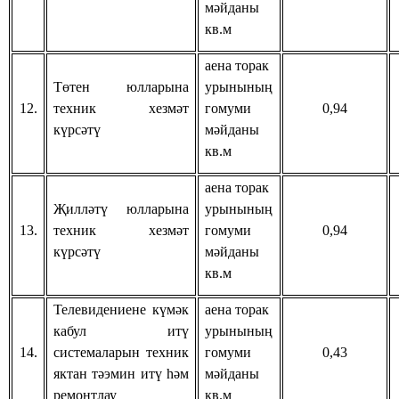
мәйданы
кв.м
аена торак
Төтен юлларына
урынының
12.
техник хезмәт
гомуми
0,94
күрсәтү
мәйданы
кв.м
аена торак
Җилләтү юлларына
урынының
13.
техник хезмәт
гомуми
0,94
күрсәтү
мәйданы
кв.м
Телевидениене күмәк
аена торак
кабул итү
урынының
14.
системаларын техник
гомуми
0,43
яктан тәэмин итү һәм
мәйданы
ремонтлау
кв.м