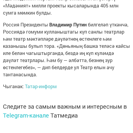
«Мәдәният» милли проекты кысаларында 405 млн
сумга мөмкин булды.
Россия Президенты
Владимир Путин
билгеләп үткәнчә,
Россиядә гомуми кулланыштагы күп санлы театрлар
һәм театр мәктәпләре дәүләтнең өстенлеге һәм
казанышы булып тора. «Дөньяның башка теләсә кайсы
иле белән чагыштырганда, бездә иң күп күләмдә
дәүләт театрлары. Һәм бу — әлбәттә, безнең зур
өстенлегебез», — дип белдерде ул Театр елын ачу
тантанасында.
Чыганак:
Татар-информ
Следите за самым важным и интересным в
Telegram-канале
Татмедиа