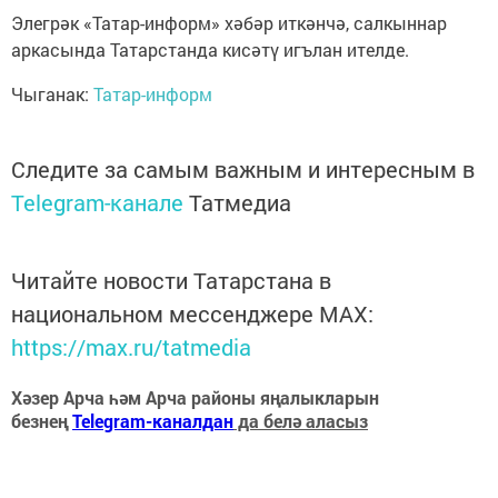
Элегрәк «Татар-информ» хәбәр иткәнчә, салкыннар
аркасында Татарстанда кисәтү игълан ителде.
Чыганак:
Татар-информ
Следите за самым важным и интересным в
Telegram-канале
Татмедиа
Читайте новости Татарстана в
национальном мессенджере MАХ:
https://max.ru/tatmedia
Хәзер Арча һәм Арча районы яңалыкларын
безнең
Telegram-каналдан
да белә аласыз