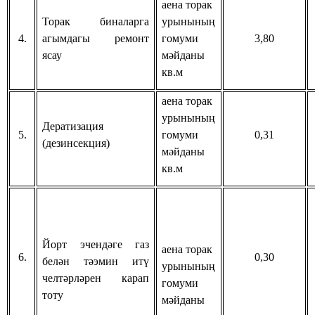
аена торак
Торак биналарга
урынының
4.
агымдагы ремонт
гомуми
3,80
ясау
мәйданы
кв.м
аена торак
урынының
Дератизация
5.
гомуми
0,31
(дезинсекция)
мәйданы
кв.м
Йорт эчендәге газ
аена торак
6.
0,30
белән тәэмин итү
урынының
челтәрләрен карап
гомуми
тоту
мәйданы