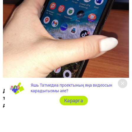
Яшь Татмедиа проектының яңа видеосын
Дәүләт Думасының мәгариф комитеты мәктәпләрдә
карадыгызмы әле?
телефон куллануны хәтта белем бирү максатларында
Карарга
да тыю турындагы төзәтмәне хуплады.
Бу хакта
РИА Новости
агентлыгы хәбәр итә.