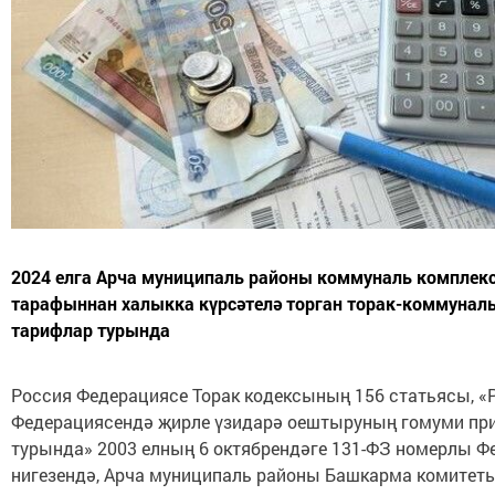
2024 елга Арча муниципаль районы коммуналь компле
тарафыннан халыкка күрсәтелә торган торак-коммуналь
тарифлар турында
Россия Федерациясе Торак кодексының 156 статьясы, «
Федерациясендә җирле үзидарә оештыруның гомуми пр
турында» 2003 елның 6 октябрендәге 131-ФЗ номерлы Ф
нигезендә, Арча муниципаль районы Башкарма комитет