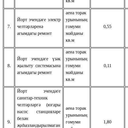
кв.м
аена торак
Йорт эчендәге электр
урынының
7.
челтәрләренә
гомуми
0,55
агымдагы ремонт
мәйданы
кв.м
аена торак
Йорт эчендәге үзәк
урынының
8.
җылыту системасына
гомуми
0,11
агымдагы ремонт
мәйданы
кв.м
Йорт эчендәге
санитар-техник
челтәрләргә (югары
аена торак
насос станцияләре
урынының
белән
9.
гомуми
1,80
җиһазландырылмаган