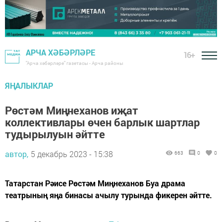
АРЧА ХӘБӘРЛӘРЕ
16+
"Арча хәбәрләре" газетасы - Арча районы
ЯҢАЛЫКЛАР
Рөстәм Миңнеханов иҗат
коллективлары өчен барлык шартлар
тудырылуын әйтте
автор,
5 декабрь 2023 - 15:38
663
0
0
Татарстан Рәисе Рөстәм Миңнеханов Буа драма
театрының яңа бинасы ачылу турында фикерен әйтте.