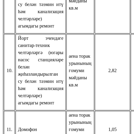
мәйданы
су белән тәэмин итү
кв.м
һәм канализация
челтәрләре)
агымдагы ремонт
Йорт эчендәге
санитар-техник
челтәрләргә (югары
аена торак
насос станцияләре
урынының
белән
10.
гомуми
2,82
җиһазландырылган
мәйданы
су белән тәэмин итү
кв.м
һәм канализация
челтәрләре)
агымдагы ремонт
аена торак
урынының
11.
Домофон
гомуми
1,05