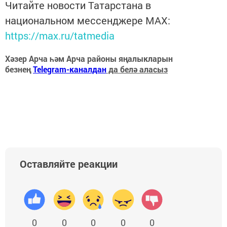
Читайте новости Татарстана в
национальном мессенджере MАХ:
https://max.ru/tatmedia
Хәзер Арча һәм Арча районы яңалыкларын
безнең
Telegram-каналдан
да белә аласыз
Оставляйте реакции
0
0
0
0
0