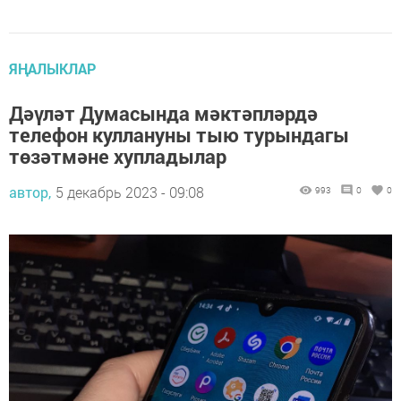
ЯҢАЛЫКЛАР
Дәүләт Думасында мәктәпләрдә
телефон куллануны тыю турындагы
төзәтмәне хупладылар
автор,
5 декабрь 2023 - 09:08
993
0
0