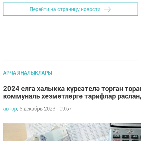
Перейти на страницу новости
АРЧА ЯҢАЛЫКЛАРЫ
2024 елга халыкка күрсәтелә торган тора
коммуналь хезмәтләргә тарифлар расла
автор,
5 декабрь 2023 - 09:57