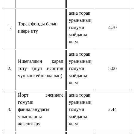
аена торак
урынының
Торак фонды белән
1.
гомуми
4,70
идарә итү
мәйданы
кв.м
аена торак
Ишегалдын карап
урынының
2.
тоту (шул исәптән
гомуми
5,00
чүп контейнерларын)
мәйданы
кв.м
Йорт эчендәге
аена торак
гомуми
урынының
3.
файдаланудагы
гомуми
2,44
урыннарны
мәйданы
җыештыру
кв.м