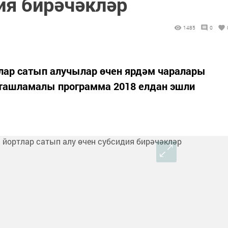
ия бирәчәкләр
1485
0
тлар сатып алучылар өчен ярдәм чаралары
, ташламалы программа 2018 елдан эшли