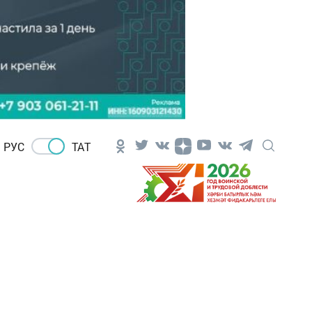
РУС
ТАТ