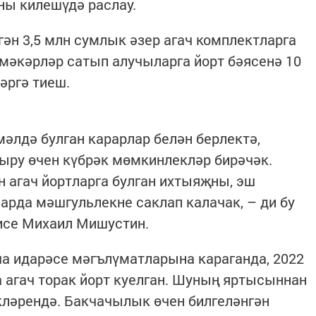
ны килешүдә раслау.
ән 3,5 млн сумлык әзер агач комплектларга
мәкәрләр сатып алучыларга йорт бәясенә 10
әргә тиеш.
әлдә булган карарлар белән берлектә,
ыру өчен күбрәк мөмкинлекләр бирәчәк.
н агач йортларга булган ихтыяҗны, эш
рда мәшгульлекне саклап калачак, – ди бу
исе Михаил Мишустин.
а идарәсе мәгълүматларына караганда, 2022
а агач торак йорт куелган. Шуның яртысыннан
кләрендә. Бакчачылык өчен билгеләнгән