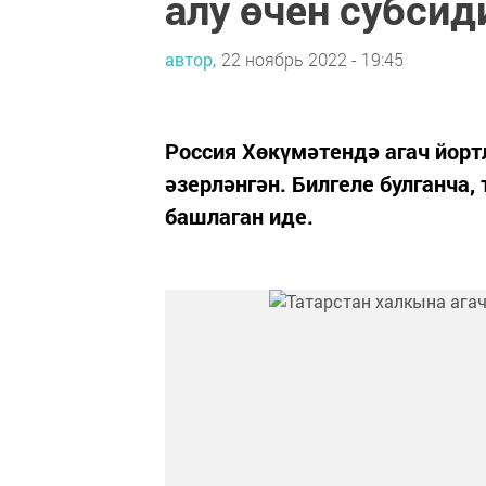
алу өчен субсид
автор,
22 ноябрь 2022 - 19:45
Россия Хөкүмәтендә агач йор
әзерләнгән. Билгеле булганча
башлаган иде.