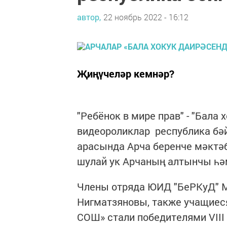
автор,
22 ноябрь 2022 - 16:12
Җиңүчеләр кемнәр?
"Ребёнок в мире прав" - "Бала
видеороликлар республика бә
арасында Арча беренче мәктә
шулай ук Арчаның алтынчы һә
Члены отряда ЮИД "БеРКуД" М
Нигматзяновы, также учащие
СОШ» стали победителями VIII