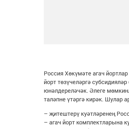
Россия Хөкүмәте агач йортлар
йорт төзүчеләргә субсидияләр 
юнәлдереләчәк. Әлеге мөмкинл
таләпне үтәргә кирәк. Шулар 
– җитештерү куәтләренең Росс
– агач йорт комплектларына ку