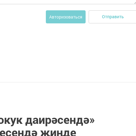
Отправить
Авторизоваться
окук даирәсендә»
гесендә җиңде