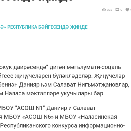
988
0
 хокук даирәсендә" дигән мәгълумати-соцаль
йгесе җиңүчеләрен бүләкләделәр. Җиңүчеләр
беннән Данияр һәм Салават Нигъмәтҗановлар,
м Наласа мәктәпләре укучылары бар. .
БОУ "АСОШ N1" Данияр и Салават
ся МБОУ «АСОШ N6» и МБОУ «Наласинская
 Республиканского конкурса информационно-