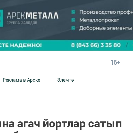
16+
Реклама в Арске
Элемтә
на агач йортлар сатып