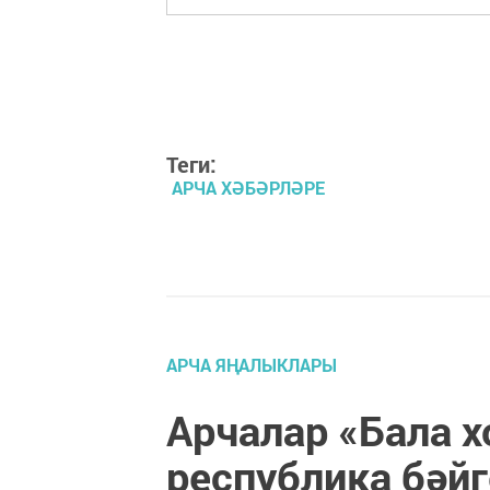
Теги:
АРЧА ХӘБӘРЛӘРЕ
АРЧА ЯҢАЛЫКЛАРЫ
Арчалар «Бала х
республика бәй