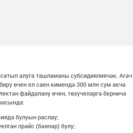
 сатып алуга ташламаны субсидиялиячәк. Агач
бирү өчен ел саен кимендә 300 млн сум акча
ектән файдалану өчен, төзүчеләргә берничә
арасында:
иядә булуын раслау;
елган прайс (бәяләр) булу;