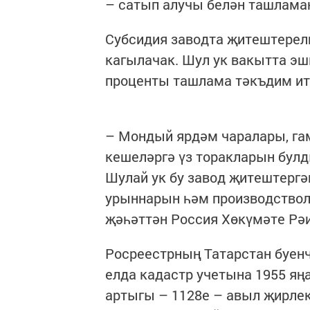
– сатып алучы белән ташлама
Субсидия заводта җитештерелг
кагылачак. Шул ук вакытта эш
проценты ташлама тәкъдим ит
– Мондый ярдәм чаралары, гам
кешеләргә үз торакларын булд
Шулай ук бу завод җитештергә
урыннарын һәм производствола
җәһәттән Россия Хөкүмәте Рә
Росреестрның Татарстан буенч
елда кадастр учетына 1955 яң
артыгы – 1128е – авыл җирле