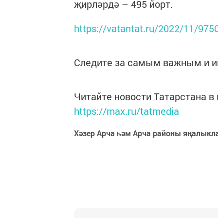
җирләрдә – 495 йорт.
https://vatantat.ru/2022/11/975
Следите за самым важным и 
Читайте новости Татарстана 
https://max.ru/tatmedia
Хәзер Арча һәм Арча районы яңалыкл