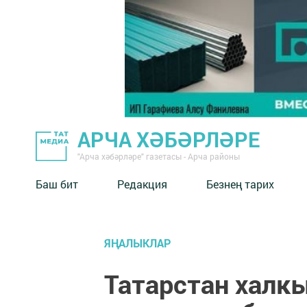
АРЧА ХӘБӘРЛӘРЕ
"Арча хәбәрләре" газетасы - Арча районы
Баш бит
Редакция
Безнең тарих
ЯҢАЛЫКЛАР
Татарстан халкы