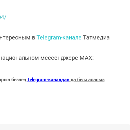
04/
интересным в
Telegram-канале
Татмедиа
в национальном мессенджере MАХ:
арын безнең
Telegram-каналдан
да белә аласыз