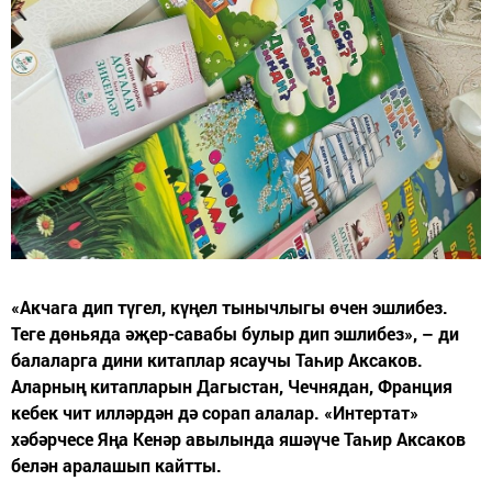
«Акчага дип түгел, күңел тынычлыгы өчен эшлибез.
Теге дөньяда әҗер-савабы булыр дип эшлибез», – ди
балаларга дини китаплар ясаучы Таһир Аксаков.
Аларның китапларын Дагыстан, Чечнядан, Франция
кебек чит илләрдән дә сорап алалар. «Интертат»
хәбәрчесе Яңа Кенәр авылында яшәүче Таһир Аксаков
белән аралашып кайтты.