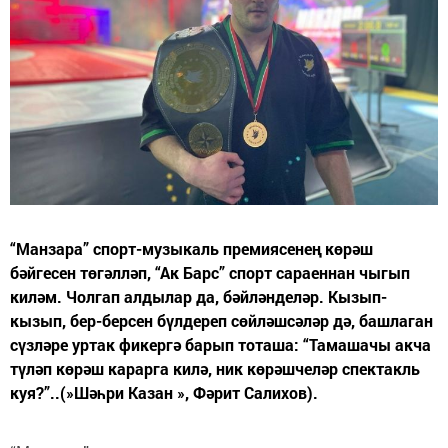
“Манзара” спорт-музыкаль премиясенең көрәш
бәйгесен төгәлләп, “Ак Барс” спорт сараеннан чыгып
киләм. Чолгап алдылар да, бәйләнделәр. Кызып-
кызып, бер-берсен бүлдереп сөйләшсәләр дә, башлаган
сүзләре уртак фикергә барып тоташа: “Тамашачы акча
түләп көрәш карарга килә, ник көрәшчеләр спектакль
куя?”..(»Шәһри Казан », Фәрит Салихов).