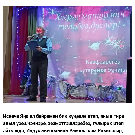
Искечә Яңа ел бәйрәмен бик күңелле итеп, якын тирә
авыл үзешчәннәре, хезмәттәшләребез, тулырак итеп
әйткәндә, Илдус авылыннан Рамилә һәм Равиләләр,