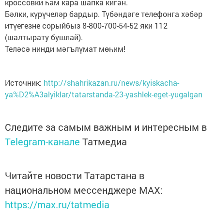
кроссовки һәм кара шапка кигән.
Бәлки, күрүчеләр бардыр. Түбәндәге телефонга хәбәр
итүегезне сорыйбыз 8-800-700-54-52 яки 112
(шалтырату бушлай).
Теләсә нинди мәгълүмат мөһим!
Источник:
http://shahrikazan.ru/news/kyiskacha-
ya%D2%A3alyiklar/tatarstanda-23-yashlek-eget-yugalgan
Следите за самым важным и интересным в
Telegram-канале
Татмедиа
Читайте новости Татарстана в
национальном мессенджере MАХ:
https://max.ru/tatmedia