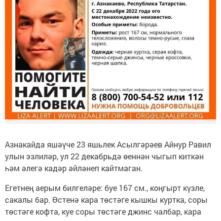
Азнакайда яшәүче 23 яшьлек Асылгәрәев Айнур Равил
улын эзлиләр, ул 22 декабрьдә өеннән чыгып киткән
һәм әлегә кадәр әйләнеп кайтмаган.
Егетнең аерым билгеләре: буе 167 см., коңгырт күзле,
сакалы бар. Өстенә кара төстәге кышкы куртка, соры
төстәге кофта, куе соры төстәге джинс чалбар, кара