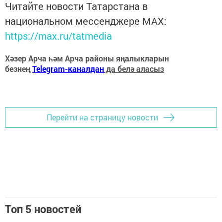
Читайте новости Татарстана в
национальном мессенджере MАХ:
https://max.ru/tatmedia
Хәзер Арча һәм Арча районы яңалыкларын
безнең
Telegram-каналдан
да белә аласыз
Перейти на страницу новости
Топ 5 новостей