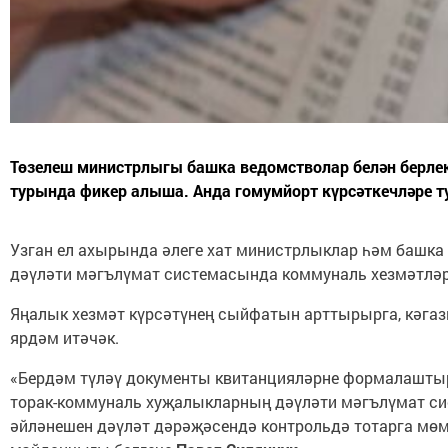
Төзелеш министрлыгы башка ведомстволар белән берлек
турында фикер алыша. Анда гомумйорт күрсәткечләре т
Узган ел ахырында әлеге хат министрлыклар һәм башка
дәүләти мәгълүмат системасында коммуналь хезмәтләр 
Яңалык хезмәт күрсәтүнең сыйфатын арттырырга, кәгаз
ярдәм итәчәк.
«Бердәм түләү документы квитанцияләрне формалаштырг
торак-коммуналь хуҗалыкларның дәүләти мәгълүмат сист
әйләнешен дәүләт дәрәҗәсендә контрольдә тотарга мөм