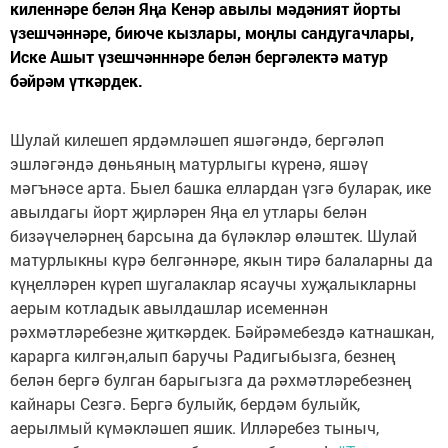
киленнәре белән Яңа Кенәр авылы мәдәният йорты
үзешчәннәре, биюче кызлары, моңлы сандугачлары,
Иске Ашыт үзешчәнннәре белән бергәлектә матур
бәйрәм үткәрдек.
Шулай килешеп ярдәмләшеп яшәгәндә, бергәләп
эшләгәндә дөньяның матурлыгы күренә, яшәү
мәгънәсе арта. Быел башка еллардан үзгә буларак, ике
авылдагы йорт җирләрен Яңа ел утлары белән
бизәүчеләрнең барсына да бүләкләр өләштек. Шулай
матурлыкны күрә белгәннәре, якын тирә балаларны да
күңелләрен күреп шугалаклар ясаучы хуҗалыкларны
аерым котладык авылдашлар исеменнән
рәхмәтләребезне җиткәрдек. Бәйрәмебездә катнашкан,
карарга килгән,алып баручы Радигыбызга, безнең
белән бергә булган барыгызга да рәхмәтләребезнең
кайнары Сезгә. Бергә булыйк, бердәм булыйк,
аерылмый күмәкләшеп яшик. Илләребез тыныч,