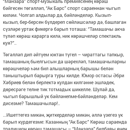
“Манзара” спорт-музыкаль премиясенең көрәш
бәйгесен төгәлләп, “Ак Барс” спорт сараеннан чыгып
киләм. Чолгап алдылар да, бәйләнделәр. Кызып-
кызып, бер-берсен бүлдереп сөйләшсәләр дә, башлаган
сүзләре уртак фикергә барып тоташа: “Тамашачы акча
түләп көрәш карарга килә, ник көрәшчеләр спектакль
куя?”..
Төгәлләп дип әйтүем юктан түгел – чираттагы тапкыр,
тамашаның быелгысын да шәрехләп, тамашачыларны
көрәшчеләр һәм бил алышларның барышы белән
таныштырып барырга туры килде. Юмор остасы Әбри
Хәбриев белән берлектә кулдан килгәнне эшләдек,
дөресрәге телне тик тотмадык шикелле. Шулай да,
чыгып барышлый ук бәйләнепме-бәйләнделәр. Кем
дисезме? Тамашачылар!..
...Ишеттегез микән, җиткерделәр микән, әллә үзегез үк
барып күрдегезме: Казанның “Ак Барс” Көрәш сараенда
традицион көрәш тамашасы – “Манзара” билбавы өчен