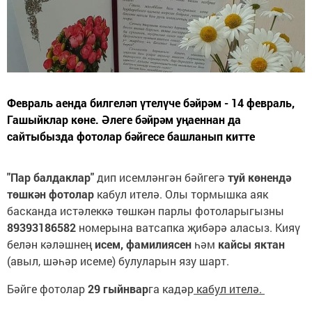
Февраль аенда билгеләп үтелүче бәйрәм - 14 февраль,
Гашыйклар көне. Әлеге бәйрәм уңаеннан да
сайтыбызда фотолар бәйгесе башланып китте
"Пар балдаклар"
дип исемләнгән бәйгегә
туй көнендә
төшкән фотолар
кабул ителә. Олы тормышка аяк
басканда истәлеккә төшкән парлы фотоларыгызны
89393186582
номерына ватсапка җибәрә аласыз. Кияү
белән кәләшнең
исем, фамилиясен
һәм
кайсы яктан
(авыл, шәһәр исеме) булуларын язу шарт.
Бәйге фотолар
29 гыйнвар
га кадәр
кабул ителә.