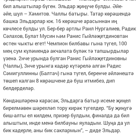
бил алыштылар бүген. Эльдар җиңүче булды. Әйе-
әйе, шул – Хәмитов. Чаллы батыры. Татар көрәшендә
башка Эльдарлар юк. 16 көрәшче арасыннан иң
көчлесе булды ул. Бер-бер артлы Раил Нургалиев, Радик
Сәлахов, Булат Мусин һәм Ранис Гыйләҗетдиновтан
өстен чыкты егет! Чемпион билбавы гына түгел, 100
мең сум күләмендә акчалата бүләк тә тапшырдылар
үзенә. 2нче урында булган Ранис Гыйләҗетдиновны
(Чаллы), 3нче урынга кадәр күтәрелә алган Рәдис
Сәмигуллинны (Балтач) гына түгел, беренче әйләнештә
төшеп калган 8 көрәшчене дә буш итмибез, дип
белдерделәр.
Көндәшләренә карасак, Эльдарга батыр исеме җиңел
бирелмәвен шәрехләп тору кирәк түгелдер. “Бу җиңүгә
биш-алты ел килдем, призер булдым, финалда да бил
алыштым, инде менә билбауны яуладым. Шуңа да ул
бик кадерле, аны бик саклармын”, – диде Эльдар.