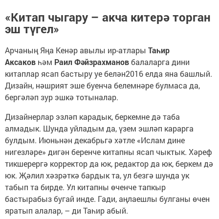
«Китап чыгару – акча китерә торган
эш түгел»
Арчаның Яңа Кенәр авылы ир-атлары
Таһир
Аксаков
һәм
Раил Фәйзрахманов
балаларга дини
китаплар ясап бастыру уе белән2016 елда яна башлый.
Дизайн, нәшрият эше буенча белемнәре булмаса да,
бергәләп зур эшкә тотыналар.
Дизайнерлар эзләп карадык, беркемне дә таба
алмадык. Шунда уйладым да, үзем эшләп карарга
булдым. Июньнән декабрьгә хәтле «Ислам дине
нигезләре» дигән беренче китапны ясап чыктык. Хәреф
тикшерергә корректор да юк, редактор да юк, беркем дә
юк. Җәлил хәзрәткә бардык та, ул безгә шунда ук
табып та бирде. Ул китапны өченче тапкыр
бастырабыз бугай инде. Гади, аңлаешлы булганы өчен
яратып алалар, – ди Таһир абый.