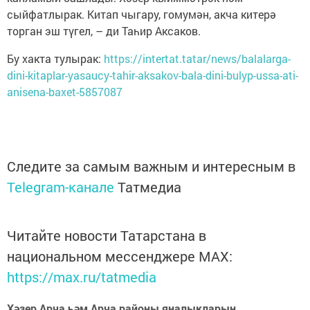
сыйфатлырак. Китап чыгару, гомумән, акча китерә
торган эш түгел, – ди Таһир Аксаков.
Бу хакта тулырак:
https://intertat.tatar/news/balalarga-
dini-kitaplar-yasaucy-tahir-aksakov-bala-dini-bulyp-ussa-ati-
anisena-baxet-5857087
Следите за самым важным и интересным в
Telegram-канале
Татмедиа
Читайте новости Татарстана в
национальном мессенджере MАХ:
https://max.ru/tatmedia
Хәзер Арча һәм Арча районы яңалыкларын