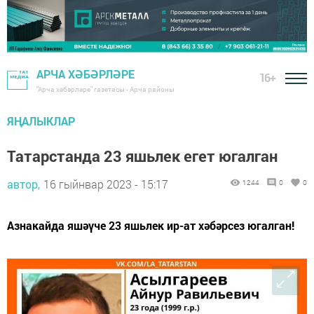
АРЧА ХӘБӘРЛӘРЕ
16+
"Арча хәбәрләре" газетасы - Арча районы
ЯҢАЛЫКЛАР
Татарстанда 23 яшьлек егет югалган
автор,
16 гыйнвар 2023 - 15:17
1244
0
0
Азнакайда яшәүче 23 яшьлек ир-ат хәбәрсез югалган!