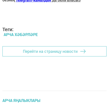
Теги:
АРЧА ХӘБӘРЛӘРЕ
Перейти на страницу новости
АРЧА ЯҢАЛЫКЛАРЫ