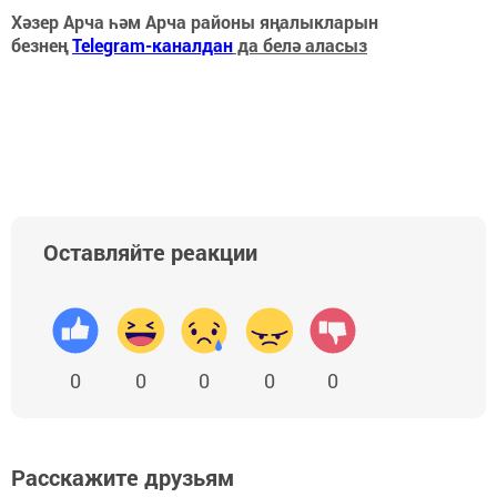
Хәзер Арча һәм Арча районы яңалыкларын
безнең
Telegram-каналдан
да белә аласыз
Оставляйте реакции
0
0
0
0
0
Расскажите друзьям