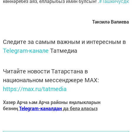
көннәребез аяз, елларыбыз имин булсын! .
#Ташкичусдк
Тәнзилә Вәлиева
Следите за самым важным и интересным в
Telegram-канале
Татмедиа
Читайте новости Татарстана в
национальном мессенджере MАХ:
https://max.ru/tatmedia
Хәзер Арча һәм Арча районы яңалыкларын
безнең
Telegram-каналдан
да белә аласыз