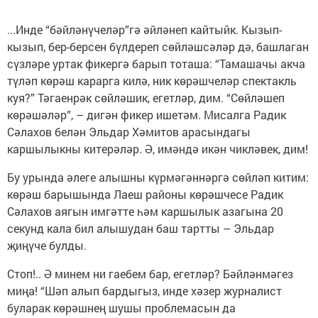
...Инде “бәйләнүчеләр”гә әйләнеп кайтыйк. Кызып-
кызып, бер-берсен бүлдереп сөйләшсәләр дә, башлаган
сүзләре уртак фикергә барып тоташа: “Тамашачы акча
түләп көрәш карарга килә, ник көрәшчеләр спектакль
куя?” Тәгаенрәк сөйләшик, егетләр, дим. “Сөйләшеп
көрәшәләр”, – дигән фикер ишетәм. Мисалга Радик
Сәлахов белән Эльдар Хәмитов арасындагы
каршылыкны китерәләр. Ә, имәндә икән чикләвек, дим!
Бу урында әлеге алышны күрмәгәннәргә сөйләп китим:
көрәш барышында Лаеш районы көрәшчесе Радик
Сәлахов аягын имгәтте һәм каршылык азагына 20
секунд кала бил алышудан баш тартты – Эльдар
җиңүче булды.
Стоп!.. Ә минем ни гаебем бар, егетләр? Бәйләнмәгез
миңа! “Шәп алып бардыгыз, инде хәзер журналист
буларак көрәшнең шушы проблемасын да