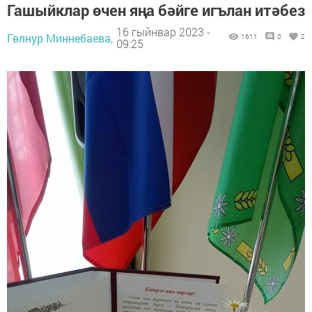
Гашыйклар өчен яңа бәйге игълан итәбез
16 гыйнвар 2023 -
Гөлнур Миннебаева,
1611
0
2
09:25