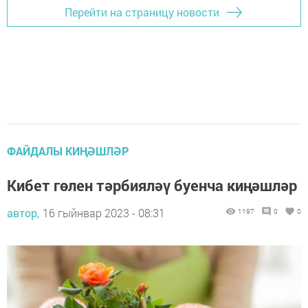
Перейти на страницу новости
ФАЙДАЛЫ КИҢӘШЛӘР
Кибет гөлен тәрбияләү буенча киңәшләр
автор,
16 гыйнвар 2023 - 08:31
1197
0
0