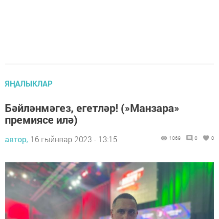
ЯҢАЛЫКЛАР
Бәйләнмәгез, егетләр! (»Манзара»
премиясе илә)
автор,
16 гыйнвар 2023 - 13:15
1069
0
0