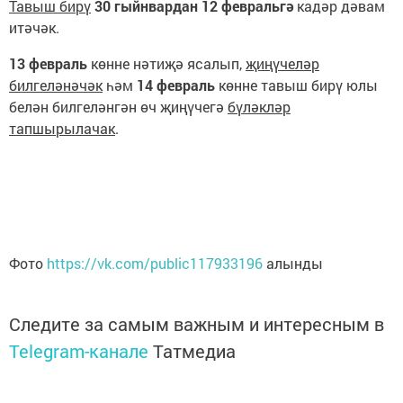
Тавыш бирү
30 гыйнвардан 12 февральгә
кадәр дәвам
итәчәк.
13 февраль
көнне нәтиҗә ясалып,
җиңүчеләр
билгеләнәчәк
һәм
14 февраль
көнне тавыш бирү юлы
белән билгеләнгән өч җиңүчегә
бүләкләр
тапшырылачак
.
Фото
https://vk.com/public117933196
алынды
Следите за самым важным и интересным в
Telegram-канале
Татмедиа