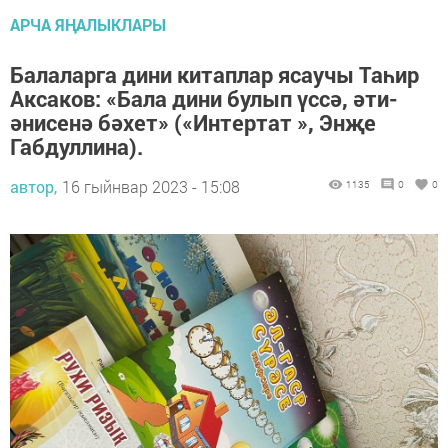
АРЧА ЯҢАЛЫКЛАРЫ
Балаларга дини китаплар ясаучы Таһир
Аксаков: «Бала дини булып үссә, әти-
әнисенә бәхет» («Интертат », Энҗе
Габдуллина).
автор,
16 гыйнвар 2023 - 15:08
1135
0
0