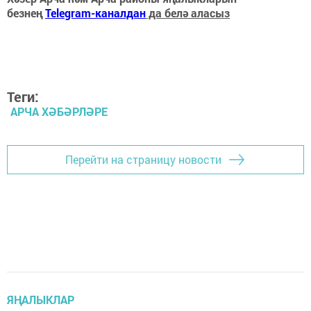
безнең
Telegram-каналдан
да белә аласыз
Теги:
АРЧА ХӘБӘРЛӘРЕ
Перейти на страницу новости
ЯҢАЛЫКЛАР