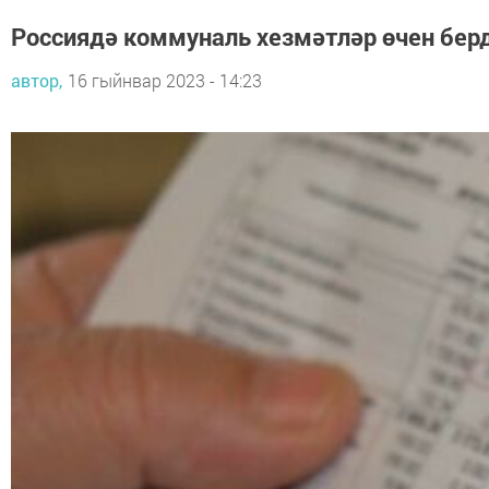
Россиядә коммуналь хезмәтләр өчен бер
автор,
16 гыйнвар 2023 - 14:23