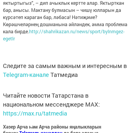
яктыртыгыз”, – дип ачыклык кертте алар. Яктырткан
бар, анысы. Мактану булмасын – чишү юлларын да
күрсәтеп караган бар, ләбаса! Нәтиҗәме?
Көрәшчеләрнең дошманына әйләндек, әмма проблема
кала бирде.
http://shahrikazan.ru/news/sport/bylnmgez-
egetlr
Следите за самым важным и интересным в
Telegram-канале
Татмедиа
Читайте новости Татарстана в
национальном мессенджере MАХ:
https://max.ru/tatmedia
Хәзер Арча һәм Арча районы яңалыкларын
безнең
Telegram-каналдан
да белә аласыз