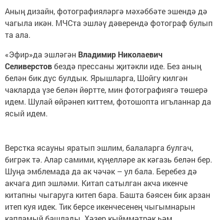
Аның дизайн, фотографияләргә мәхәббәте эшендә дә
чагыла икән. МЧСта эшләү дәверендә фотограф булып
та ала.
«Эфир»да эшләгән
Владимир Николаевич
Селиверстов
бездә прессаны җитәкли иде. Без аның
белән бик дус булдык. Ярышларга, Шойгу килгән
чакларда үзе белән йөртте, мин фотографиягә төшерә
идем. Шулай өйрәнеп киттем, фотошопта игъланнар да
ясый идем.
Верстка ясауны яратып эшлим, балаларга булгач,
бигрәк тә. Алар самими, күңелләре ак кәгазь белән бер.
Шуңа эмблемада да ак чәчәк – ул бала. Беребез дә
акчага дип эшләми. Китап сатылган акча икенче
китапны чыгаруга китеп бара. Башта бәясен бик арзан
итеп куя идек. Тик берсе икенчесенең чыгымнарын
капламый башлады. Хәзер кыйммәтрәк һәм