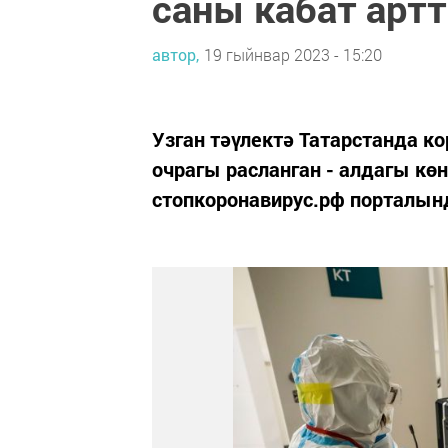
саны кабат арт
автор,
19 гыйнвар 2023 - 15:20
Узган тәүлектә Татарстанда к
очрагы расланган - алдагы көн
стопкоронавирус.рф порталынд