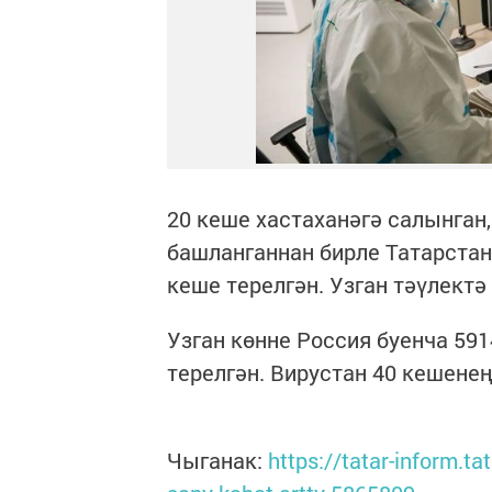
20 кеше хастаханәгә салынган
башланганнан бирле Татарстан
кеше терелгән. Узган тәүлектә
Узган көнне Россия буенча 59
терелгән. Вирустан 40 кешенең
Чыганак:
https://tatar-inform.t