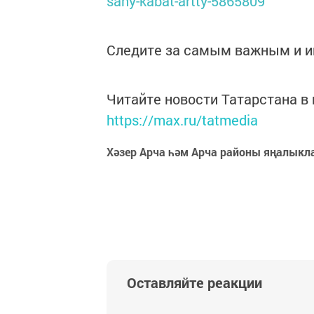
sany-kabat-artty-5865809
Следите за самым важным и 
Читайте новости Татарстана 
https://max.ru/tatmedia
Хәзер Арча һәм Арча районы яңалыкл
Оставляйте реакции