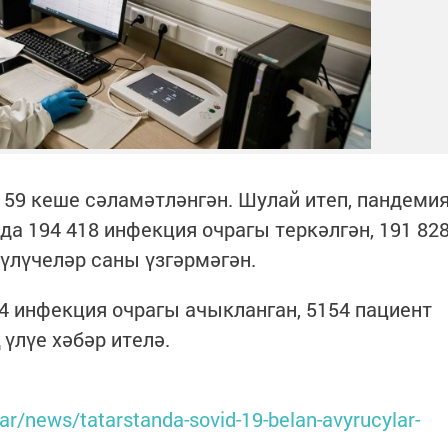
, 59 кеше сәламәтләнгән. Шулай итеп, пандеми
да 194 418 инфекция очрагы теркәлгән, 191 82
 үлүчеләр саны үзгәрмәгән.
14 инфекция очрагы ачыкланган, 5154 пациент
 үлүе хәбәр ителә.
atar/news/tatarstanda-sovid-19-belan-avyrucylar-