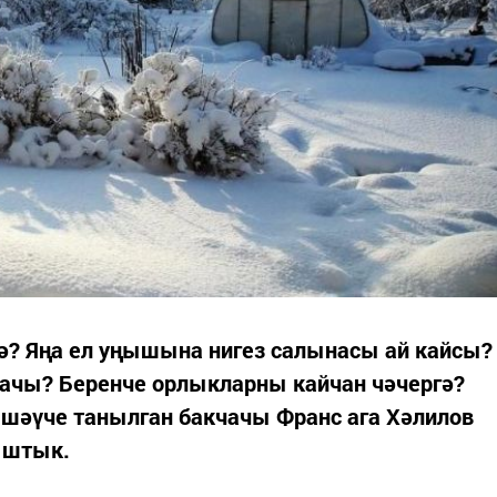
ә? Яңа ел уңышына нигез салынасы ай кайсы?
чачы? Беренче орлыкларны кайчан чәчергә?
шәүче танылган бакчачы Франс ага Хәлилов
ыштык.