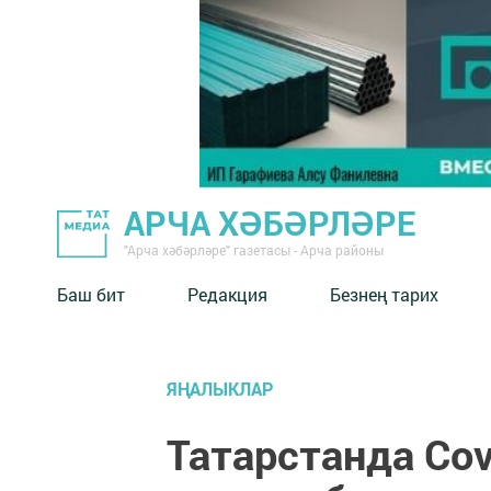
АРЧА ХӘБӘРЛӘРЕ
"Арча хәбәрләре" газетасы - Арча районы
Баш бит
Редакция
Безнең тарих
ЯҢАЛЫКЛАР
Татарстанда Сo