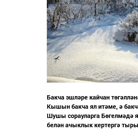
Бакча эшләре кайчан төгәллән
Кышын бакча ял итәме, ә бак
Шушы сорауларга Бөгелмәдә я
белән ачыклык кертергә тыр