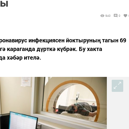
ты
940
0
оронавирус инфекциясен йоктыруның тагын 69
гә караганда дүрткә күбрәк. Бу хакта
а хәбәр ителә.