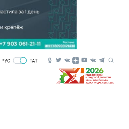
РУС
ТАТ