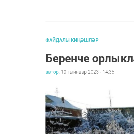
ФАЙДАЛЫ КИҢӘШЛӘР
Беренче орлыкл
автор,
19 гыйнвар 2023 - 14:35