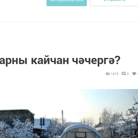
арны кайчан чәчергә?
1015
0