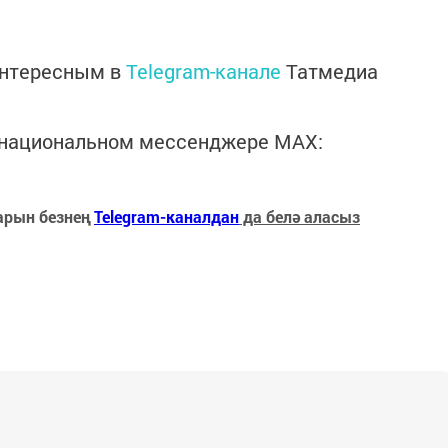
интересным в
Telegram-канале
Татмедиа
в национальном мессенджере MАХ:
арын безнең
Telegram-каналдан
да белә аласыз