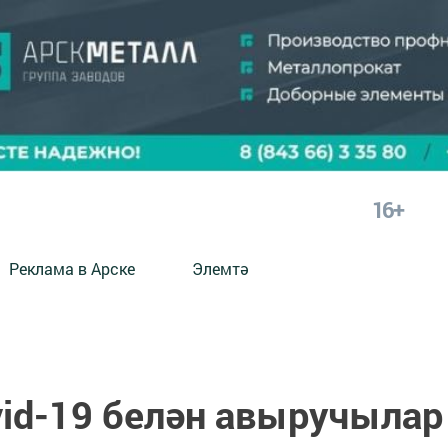
16+
Реклама в Арске
Элемтә
vid-19 белән авыручылар