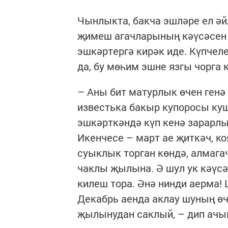
Чынлыкта, бакча эшләре ел әй
җимеш агачларының кәүсәсен а
эшкәртергә кирәк иде. Күпчел
да, бу мөһим эшне язгы чорга
– Аны бит матурлык өчен генә
известька бакыр купоросы ку
эшкәрткәндә күп кенә зарарл
Икенчесе – март ае җиткәч, к
суыклык торган көндә, алмага
чаклы җылына. Ә шул ук кәүсә
килеш тора. Әнә нинди аерма!
Декабрь аенда аклау шуның өче
җылынудан саклый, – дип ачык