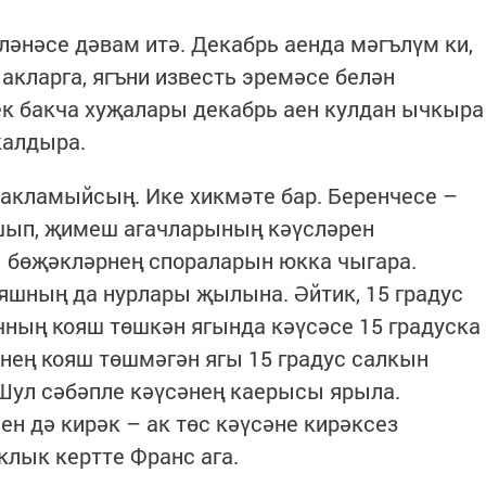
ләнәсе дәвам итә. Декабрь аенда мәгълүм ки,
кларга, ягъни известь эремәсе белән
ек бакча хуҗалары декабрь аен кулдан ычкыра
 калдыра.
 акламыйсың. Ике хикмәте бар. Беренчесе –
шып, җимеш агачларының кәүсләрен
ы бөҗәкләрнең спораларын юкка чыгара.
ояшның да нурлары җылына. Әйтик, 15 градус
чның кояш төшкән ягында кәүсәсе 15 градуска
нең кояш төшмәгән ягы 15 градус салкын
 Шул сәбәпле кәүсәнең каерысы ярыла.
н дә кирәк – ак төс кәүсәне кирәксез
лык кертте Франс ага.