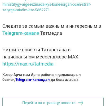
ministrlygy-aige-rezinada-kys-kone-iorgan-ocen-straf-
salyrga-takdim-itte-5862271
Следите за самым важным и интересным в
Telegram-канале
Татмедиа
Читайте новости Татарстана в
национальном мессенджере MАХ:
https://max.ru/tatmedia
Хәзер Арча һәм Арча районы яңалыкларын
безнең
Telegram-каналдан
да белә аласыз
Перейти на страницу новости