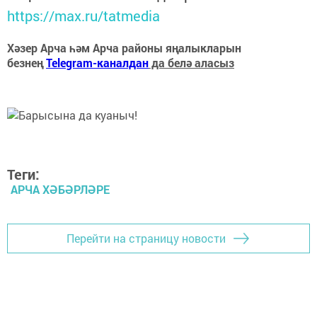
https://max.ru/tatmedia
Хәзер Арча һәм Арча районы яңалыкларын
безнең
Telegram-каналдан
да белә аласыз
Теги:
АРЧА ХӘБӘРЛӘРЕ
Перейти на страницу новости