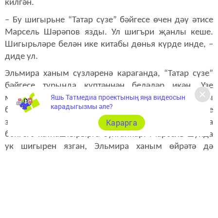
килгән.
– Бу шигырьне “Татар сүзе” бәйгесе өчен дәү әтисе
Марсель Шәрәпов язды. Ул шигъри җанлы кеше.
Шигырьләре белән ике китабы дөнья күрде инде, –
диде ул.
Эльмира ханым сүзләренә караганда, “Татар сүзе”
бәйгесе турында күптәннән беләләр икән. Үзе
Яшь Татмедиа проектының яңа видеосын
мәктәптә эшләгәнгә, укучылары белән катнашканы
карадыгызмы әле?
булган. Ул вакытта Радмир әле кечкенә. Быел инде
Карарга
зур үскән һәм өйдәгеләр белән сөйләшеп, аны да
бәйгегә катнаштырырга булганнар. Марсель шунда
ук шигырен язган, Эльмира ханым өйрәтә дә
башлаган.
– Безнең гаиләдә татар теленә бик зур роль бирелә.
Кунаккка кайтканда без, өйләрендә әти-әниләре
балалар белән татарча сөйләшәбез. Аннан бу
бәйгене дә мин татар телен саклауны, өйрәнүне