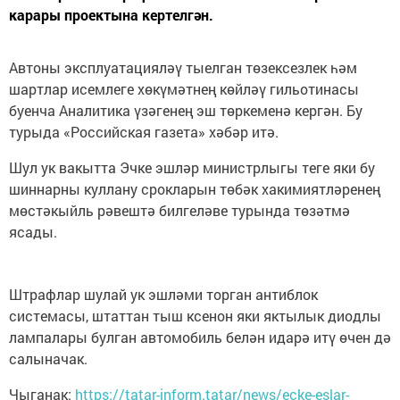
карары проектына кертелгән.
Автоны эксплуатацияләү тыелган төзексезлек һәм
шартлар исемлеге хөкүмәтнең көйләү гильотинасы
буенча Аналитика үзәгенең эш төркеменә кергән. Бу
турыда «Российская газета» хәбәр итә.
Шул ук вакытта Эчке эшләр министрлыгы теге яки бу
шиннарны куллану срокларын төбәк хакимиятләренең
мөстәкыйль рәвештә билгеләве турында төзәтмә
ясады.
Штрафлар шулай ук эшләми торган антиблок
системасы, штаттан тыш ксенон яки яктылык диодлы
лампалары булган автомобиль белән идарә итү өчен дә
салыначак.
Чыганак:
https://tatar-inform.tatar/news/ecke-eslar-