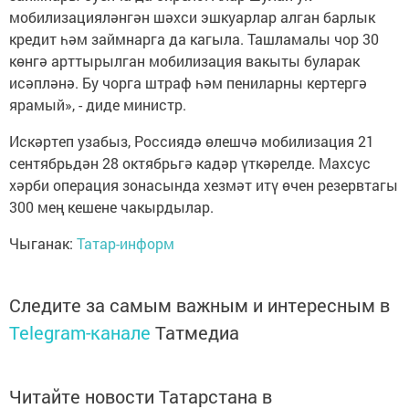
мобилизацияләнгән шәхси эшкуарлар алган барлык
кредит һәм займнарга да кагыла. Ташламалы чор 30
көнгә арттырылган мобилизация вакыты буларак
исәпләнә. Бу чорга штраф һәм пениларны кертергә
ярамый», - диде министр.
Искәртеп узабыз, Россиядә өлешчә мобилизация 21
сентябрьдән 28 октябрьгә кадәр үткәрелде. Махсус
хәрби операция зонасында хезмәт итү өчен резервтагы
300 мең кешене чакырдылар.
Чыганак:
Татар-информ
Следите за самым важным и интересным в
Telegram-канале
Татмедиа
Читайте новости Татарстана в