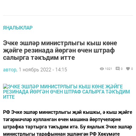
ЯҢАЛЫКЛАР
Эчке эшләр министрлыгы кыш көне
җәйге резинада йөргән өчен штраф
салырга тәкъдим итте
автор,
1 ноябрь 2022 - 14:15
1021
0
0
РФ Эчке эшләр министрлыгы җәй кышкы, ә кыш җәйге
тәгәрмәчләр кулланган өчен машина йөртүчеләрне
штрафка тартырга тәкъдим итә. Бу яңалык Эчке эшләр
министрлыгы тарафыннан эшләнгән РФ Хөкүмәте