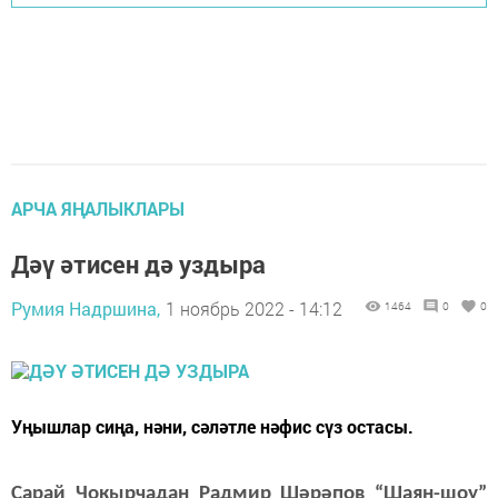
АРЧА ЯҢАЛЫКЛАРЫ
Дәү әтисен дә уздыра
Румия Надршина,
1 ноябрь 2022 - 14:12
1464
0
0
Уңышлар сиңа, нәни, сәләтле нәфис сүз остасы.
Сарай Чокырчадан Радмир Шәрәпов “Шаян-шоу”