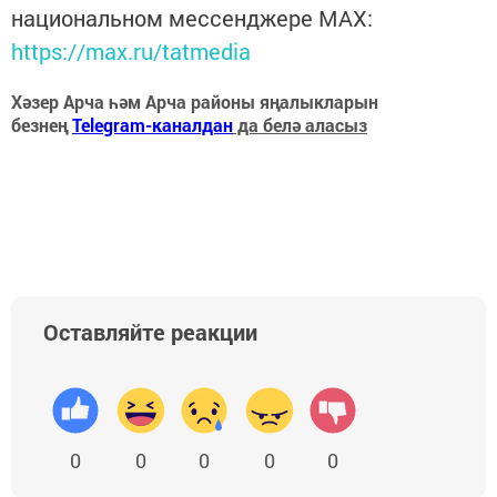
национальном мессенджере MАХ:
https://max.ru/tatmedia
Хәзер Арча һәм Арча районы яңалыкларын
безнең
Telegram-каналдан
да белә аласыз
Оставляйте реакции
0
0
0
0
0