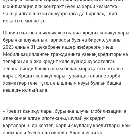
мобилизация яки контракт буенча хәрби хезмәткә
чакырылган шәхси эшкуарларга да бирелә», - дип
искәртте министр.
Шаһиәхмәтов ачыклык керткәнчә, кредит каникуллары
бурычка алучының гаризасы буенча бирелә, ул аны
2023 елның 31 декабренә кадәр җибәрергә тиеш.
Мобилизацияләнгән гражданинга үзенең кредиторына
телефон аша яки кредит килешүендә күрсәтелгән
теләсә нинди башка алым белән мөрәҗәгать итәргә
кирәк. Кредит каникуллары турында таләпне хәрби
хезмәткәр генә түгел, ә ышаныч язуы булган башка
кеше дә юллый ала.
«Кредит каникуллары, бурычка алучы мобилизациягә
эләккәнче алган ипотеканы, шулай ук кредит
карталарын да кертеп, барлык куллану кредитлары һәм
займнары буенча да бирелә. Алар шулай ук