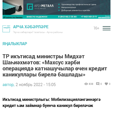
АРЧА ХӘБӘРЛӘРЕ
16+
"Арча хәбәрләре" газетасы - Арча районы
ЯҢАЛЫКЛАР
ТР икътисад министры Мидхәт
Шаһиәхмәтов: «Махсус хәрби
операциядә катнашучылар өчен кредит
каникуллары бирелә башлады»
автор,
2 ноябрь 2022 - 15:05
838
0
0
Икътисад министрлыгы: Мобилизацияләнгәннәргә
кредит һәм займнар буенча каникул биреләчәк