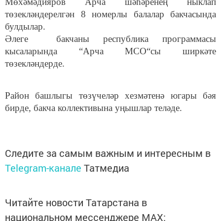
Мөхәмәдияров Арча шәһәренең ныклап
төзекләндерелгән 8 номерлы балалар бакчасында
булдылар.
Әлеге бакчаны республика программасы
кысаларында “Арча МСО“сы ширкәте
төзекләндерде.
Район башлыгы төзүчеләр хезмәтенә югары бәя
бирде, бакча коллективына уңышлар теләде.
Следите за самым важным и интересным в
Telegram-канале
Татмедиа
Читайте новости Татарстана в
национальном мессенджере MАХ: