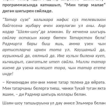
программасында катнашып, “Мин татар малае”
дигән шигырен сөйләде.
“Татар сүзе” халыкара нәфис сүз телевизион
бәйгесенә җибәрү өчен әзерләгән ул аны. Аңа
кадәр “Шаян-шоу”да эләккән. Бу кечкенә шигырь
сөйләү остасын хәзер бөтен Татарстан белә!
Радмирга бары биш яшь, әмма үзен чын
артистларча иркен тота ул. Каушамый да,
курыкмый да, оялмый да. Ике кулын биленә куеп,
кычкырып, сәнгатьле итеп сөйли. Милли татар
киеме дә үзенә килешеп тора, чын татар егете
инде!
– Кечкенәдән әти-әни мине татар теленә дә өйрәтә.
Мин татарчаны белергә тиеш, чөнки Тукай туган якта
яшим, – ди Радмир шигырь юллары белән.
Шаян-шоу тапшыруына ул дәү әнисе Эльмира белән