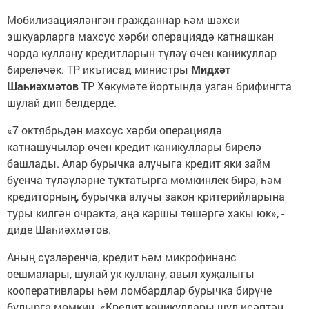
Мобилизацияләнгән гражданнар һәм шәхси
эшкуарларга махсус хәрби операциядә катнашкан
чорда куллану кредитларын түләү өчен каникуллар
биреләчәк. ТР икътисад министры
Мидхәт
Шаһиәхмәтов
ТР Хөкүмәте йортында узган брифингта
шулай дип белдерде.
«7 октябрьдән махсус хәрби операциядә
катнашучылар өчен кредит каникуллары бирелә
башлады. Алар бурычка алучыга кредит яки займ
буенча түләүләрне туктатырга мөмкинлек бирә, һәм
кредиторның, бурычка алучы закон критерийларына
туры килгән очракта, аңа каршы төшәргә хакы юк», -
диде Шаһиәхмәтов.
Аның сүзләренчә, кредит һәм микрофинанс
оешмалары, шулай ук куллану, авыл хуҗалыгы
кооперативлары һәм ломбардлар бурычка бирүче
булырга мөмкин. «Кредит каникуллары шул исәптән