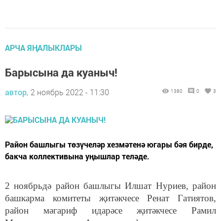
АРЧА ЯҢАЛЫКЛАРЫ
Барысына да куаныч!
автор,
2 ноябрь 2022 - 11:30
1380
0
3
Район башлыгы төзүчеләр хезмәтенә югары бәя бирде,
бакча коллективына уңышлар теләде.
2 ноябрьдә район башлыгы Илшат Нуриев, район
башкарма комитеты җитәкчесе Ренат Гатиятов,
район мәгариф идарәсе җитәкчесе Рамил