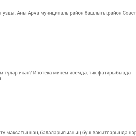
ы узды. Аны Арча муниципаль район башлыгы,район Сове
ем түләр икән? Ипотека минем исемдә, тик фатирыбызда
н
сәтү максатыннан, балаларыгызның буш вакытларында нә