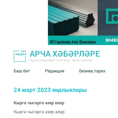
АРЧА ХӘБӘРЛӘРЕ
"Арча хәбәрләре" газетасы - Арча районы
Баш бит
Редакция
Безнең тарих
24 март 2023 яңалыклары
Кырга чыгарга әзер алар
Кырга чыгарга әзер алар