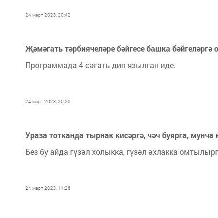
24 март 2023, 20:42
Җәмәгать тәрбиячеләре бәйгесе башка бәйгеләргә
Программада 4 сәгать дип язылган иде.
24 март 2023, 20:20
Ураза тотканда тырнак кисәргә, чәч буярга, мунча
Без бу айда гүзәл холыкка, гүзәл әхлакка омтылыр
24 март 2023, 11:26