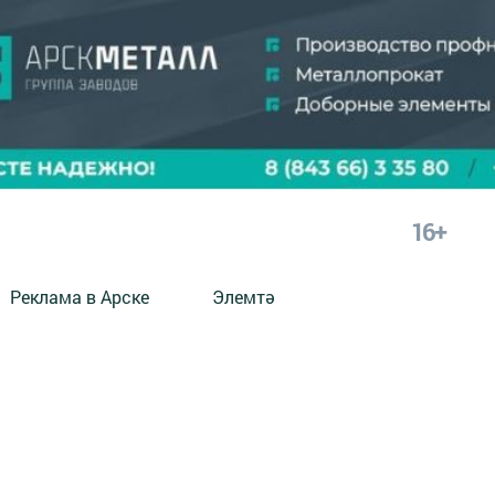
16+
Реклама в Арске
Элемтә