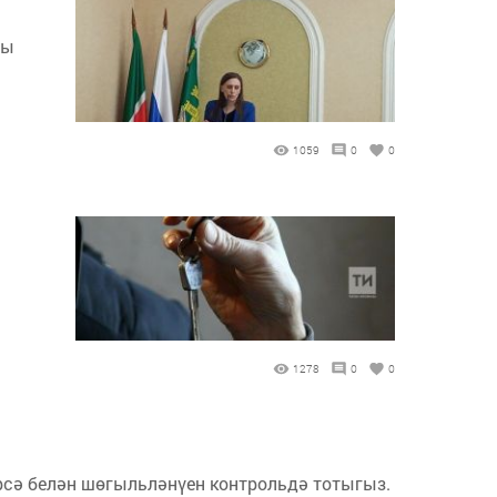
ты
1059
0
0
1278
0
0
рсә белән шөгыльләнүен контрольдә тотыгыз.