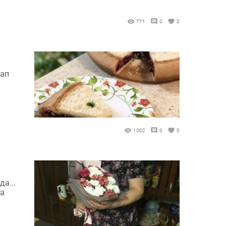
771
0
0
тап
1002
0
0
а...
та