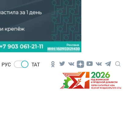
РУС
ТАТ