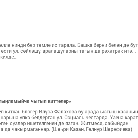
әллә нинди бер тәмле ис тарала. Башка берни белән дә бу
сти ул, сөйләшү, аралашуларны тагын да рәхәтрәк итә...
килде...
, тыңламыйча чыгып киттеләр»
еп киткән блогер Илүсә Фәләхова бу арада ызгыш казанынд
нарына үпкә белдергән ул. Социаль челтәрдә. Үзенә кара
әгән сүзләр ишетелгәнен дә язган. Җитмәсә, сабыйдан
а да чакырмаганнар. (Шәһри Казан, Гөлнур Шәрәфиева)