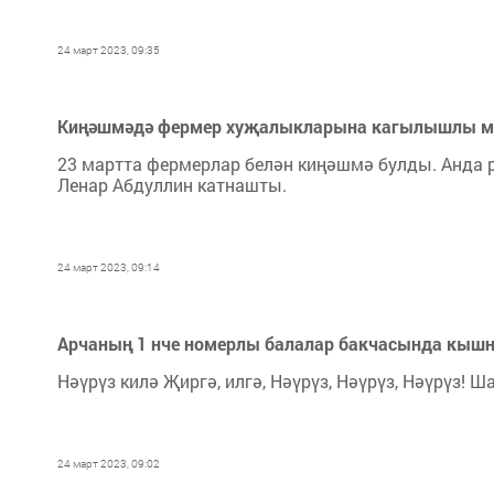
24 март 2023, 09:35
Киңәшмәдә фермер хуҗалыкларына кагылышлы м
23 мартта фермерлар белән киңәшмә булды. Анда 
Ленар Абдуллин катнашты.
24 март 2023, 09:14
Арчаның 1 нче номерлы балалар бакчасында кышн
Нәүрүз килә Җиргә, илгә, Нәүрүз, Нәүрүз, Нәүрүз! Ша
24 март 2023, 09:02