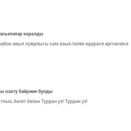
әсьәләләр каралды
район авыл хуҗалыгы һәм азык-төлек идарәсе җитәкчесе
ы озату бәйрәме булды
тлык, бәхет белән Түрдән уз! Түрдән уз!