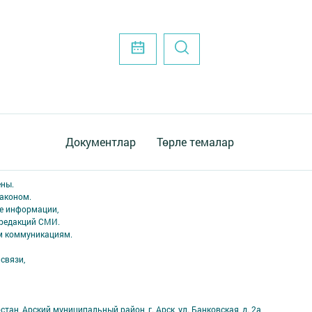
Документлар
Төрле темалар
ены.
аконом.
ме информации,
 редакций СМИ.
ым коммуникациям.
связи,
тан, Арский муниципальный район, г. Арск, ул. Банковская, д. 2а