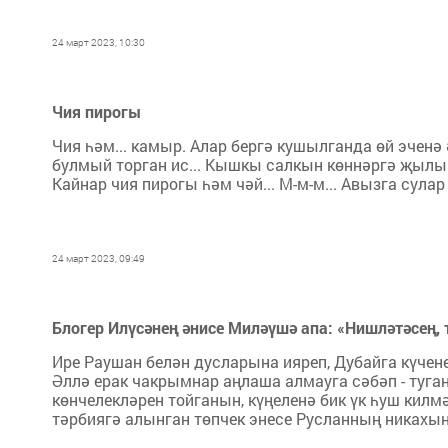
24 март 2023, 10:30
Чия пирогы
Чия һәм... камыр. Алар бергә кушылганда өй эченә 
булмый торган ис... Кышкы салкын көннәргә җылы ө
Кайнар чия пирогы һәм чәй... М-м-м... Авызга сулар 
24 март 2023, 09:49
Блогер Илүсәнең әнисе Миләүшә апа: «Нишләтәсең
Ире Раушан белән дусларына ияреп, Дубайга күчен
Әллә ерак чакрымнар аңлаша алмауга сәбәп - туган
көнчелекләрен тойганын, күңеленә бик үк һуш килм
тәрбиягә алынган төпчек энесе Русланның никахын