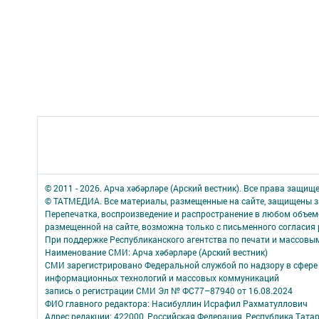
© 2011 - 2026. Арча хәбәрләре (Арский вестник). Все права защищ
© ТАТМЕДИА. Все материалы, размещенные на сайте, защищены з
Перепечатка, воспроизведение и распространение в любом объе
размещенной на сайте, возможна только с письменного согласия
При поддержке Республиканского агентства по печати и массов
Наименование СМИ: Арча хәбәрләре (Арский вестник)
СМИ зарегистрировано Федеральной службой по надзору в сфере 
информационных технологий и массовых коммуникаций
запись о регистрации СМИ Эл № ФС77–87940 от 16.08.2024
ФИО главного редактора: Насибуллин Исрафил Рахматуллович
Адрес редакции: 422000, Российская Федерация, Республика Татарс