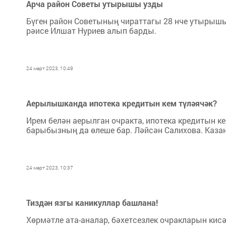
Арча район Советы утырышы узды
Бүген район Советының чираттагы 28 нче утырыш
рәисе Илшат Нуриев алып барды.
24 март 2023, 10:49
Аерылышканда ипотека кредитын кем түләячәк?
Ирем белән аерылган очракта, ипотека кредитын к
барыбызның да өлеше бар. Ләйсән Салихова. Каза
24 март 2023, 10:37
Тиздән язгы каникуллар башлана!
Хөрмәтле ата-аналар, бәхетсезлек очракларын ки