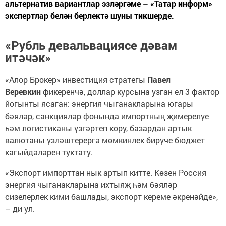
альтернатив вариантлар эзләргәме – «Татар информ»
экспертлар белән берлектә шуны тикшерде.
«Рубль девальвациясе дәвам
итәчәк»
«Алор Брокер» инвестиция стратегы
Павел
Веревкин
фикеренчә, доллар курсына узган ел 3 фактор
йогынты ясаган: энергия чыганакларына югары
бәяләр, санкцияләр фонында импортның җимерелүе
һәм логистиканы үзгәртеп кору, базардан артык
валютаны үзләштерергә мөмкинлек бирүче бюджет
кагыйдәләрен туктату.
«Экспорт импорттан нык артып китте. Көзен Россия
энергия чыганакларына ихтыяҗ һәм бәяләр
сизелерлек кими башлады, экспорт кереме әкренәйде»,
– ди ул.