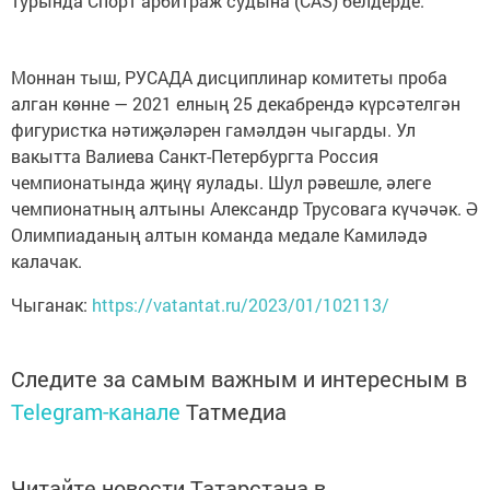
турында Спорт арбитраж судына (CAS) белдерде.
Моннан тыш, РУСАДА дисциплинар комитеты проба
алган көнне — 2021 елның 25 декабрендә күрсәтелгән
фигуристка нәтиҗәләрен гамәлдән чыгарды. Ул
вакытта Валиева Санкт-Петербургта Россия
чемпионатында җиңү яулады. Шул рәвешле, әлеге
чемпионатның алтыны Александр Трусовага күчәчәк. Ә
Олимпиаданың алтын команда медале Камиләдә
калачак.
Чыганак:
https://vatantat.ru/2023/01/102113/
Следите за самым важным и интересным в
Telegram-канале
Татмедиа
Читайте новости Татарстана в