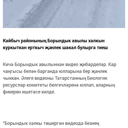
Кайбыч районының Борындык авылы халкын
куркыткан ерткыч җәнлек шакал булырга тиеш
Кичә Борындык авылыннан видео җибәрделәр. Кар
чаңгысы белән барганда юлларына бер җәнлек
чыккан. Әлеге видеоны Татарстанның Биологик
ресурслар комитеты белгечләренә юллап, аларның
фикерен ишетәсе килде.
“Борындык халкы төшергән видеода безнең