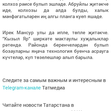
колхоз рәисе булып эшләде. Абруйлы җитәкче
иде, колхозы да алда булды, халык
мәнфәгатьләрен иң алгы планга куеп яшәде.
Ирек Мансур улы да ипле, төпле җитәкче.
“Кызыл Яр“ ширкәте мактаулы хуҗалыклар
рәтендә. Районда беренчеләрдән булып
бозауларны яңача технология буенча асрауга
күчтеләр, күп төзелешләр алып барыла.
Следите за самым важным и интересным в
Telegram-канале
Татмедиа
Читайте новости Татарстана в