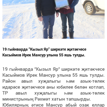
19 гыйнварда “Кызыл Яр“ ширкәте җитәкчесе
Касыймов Ирек Мансур улына 55 яшь тулды.
19 гыйнварда “Кызыл Яр“ ширкәте җитәкчесе
Касыймов Ирек Мансур улына 55 яшь тулды.
Район авыл хуҗалыгы һәм азык-төлек
идарәсе җитәкчесе аны юбилее белән котлап,
ТР авыл хуҗалыгы һәм азык-төлек
министрының Рәхмәт хатын тапшырды.
Юбилярның әтисе Мансур абый озак еллар