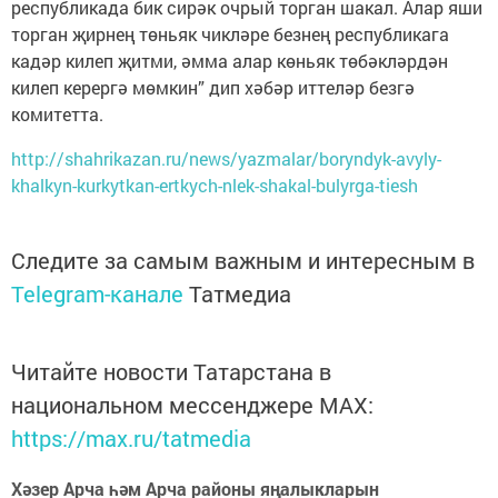
республикада бик сирәк очрый торган шакал. Алар яши
торган җирнең төньяк чикләре безнең республикага
кадәр килеп җитми, әмма алар көньяк төбәкләрдән
килеп керергә мөмкин” дип хәбәр иттеләр безгә
комитетта.
http://shahrikazan.ru/news/yazmalar/boryndyk-avyly-
khalkyn-kurkytkan-ertkych-nlek-shakal-bulyrga-tiesh
Следите за самым важным и интересным в
Telegram-канале
Татмедиа
Читайте новости Татарстана в
национальном мессенджере MАХ:
https://max.ru/tatmedia
Хәзер Арча һәм Арча районы яңалыкларын