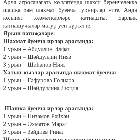
Арча агросәнәгать көллятендә шәхси беренчелеккә
шашка һәм шахмат буенча турнирлар үтте. Анда
көллият хезмәткәрләре катнашты. Барлык
катнашучылар матур уен күрсәтте.
Ярыш нәтиҗәләре:
Шахмат буенча ирләр арасында:
1 урын – Абдуллин Илфат
2 урын – Шәйдуллин Нияз
3 урын – Шиһапов Нияз
Хатын-кызлар арасында шахмат буенча:
1 урын – Гафурова Гөлнара
2 урын – Шәйдуллина Люция
Шашка буенча ирләр арасында:
1 урын – Низамов Рәйхан
2 урын – Әхмәтов Марат
3 урын – Зәйдиев Ринат
Шашка буенча хатын-кызлар арасында: