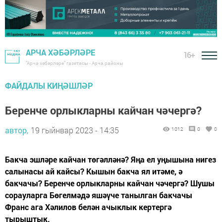
АРЧА ХӘБӘРЛӘРЕ
16+
"Арча хәбәрләре" газетасы - Арча районы
ФАЙДАЛЫ КИҢӘШЛӘР
Беренче орлыкларны кайчан чәчергә?
автор,
19 гыйнвар 2023 - 14:35
1012
0
0
Бакча эшләре кайчан төгәлләнә? Яңа ел уңышына нигез
салынасы ай кайсы? Кышын бакча ял итәме, ә
бакчачы? Беренче орлыкларны кайчан чәчергә? Шушы
сорауларга Бөгелмәдә яшәүче танылган бакчачы
Франс ага Хәлилов белән ачыклык кертергә
тырыштык.