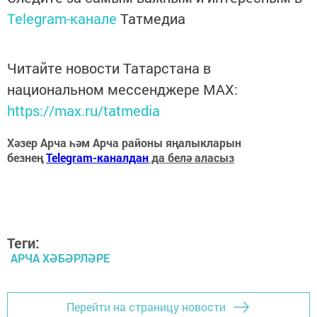
Telegram-канале
Татмедиа
Читайте новости Татарстана в
национальном мессенджере MАХ:
https://max.ru/tatmedia
Хәзер Арча һәм Арча районы яңалыкларын
безнең
Telegram-каналдан
да белә аласыз
Теги:
АРЧА ХӘБӘРЛӘРЕ
Перейти на страницу новости