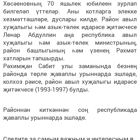
Хөсәеновның 70 яшьлек юбилеен зурлап
билгеләп үттеләр. Аны котларга элекке
хезмәттәшләре, дуслары килде. Район авыл
хуҗалыгы һәм азык-төлек идарәсе җитәкчесе
Ленар Абдуллин аңа республика авыл
хуҗалыгы һәм азык-төлек министрының,
район башлыгының һәм үзенең Рәхмәт
хатларын тапшырды.
Рәхимҗан Сабит улы заманында безнең
районда төрле җаваплы урыннарда эшләде,
колхоз рәисе, район авыл хуҗалыгы идарәсе
җитәкчесе (1993-1997) булды.
Районнан киткәннән соң республикада
җаваплы урыннарда эшләде.
Следите за самым важным и интересным в