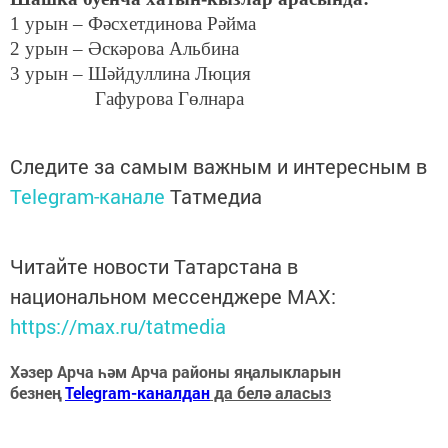
1 урын – Фәсхетдинова Рәйма
2 урын – Әскәрова Альбина
3 урын – Шәйдуллина Люция
Гафурова Гөлнара
Следите за самым важным и интересным в
Telegram-канале
Татмедиа
Читайте новости Татарстана в
национальном мессенджере MАХ:
https://max.ru/tatmedia
Хәзер Арча һәм Арча районы яңалыкларын
безнең
Telegram-каналдан
да белә аласыз