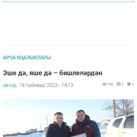
АРЧА ЯҢАЛЫКЛАРЫ
Эше дә, яше дә – бишлеләрдән
автор,
19 гыйнвар 2023 - 14:13
786
0
0