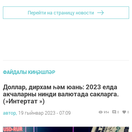
Перейти на страницу новости
ФАЙДАЛЫ КИҢӘШЛӘР
Доллар, дирхам һәм юань: 2023 елда
акчаларны нинди валютада сакларга.
(»Интертат »)
автор,
19 гыйнвар 2023 - 07:09
954
0
0