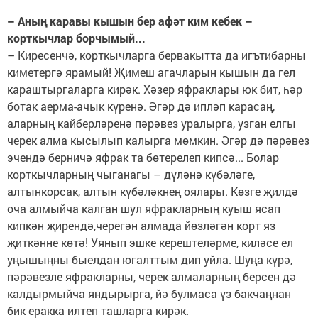
– Аның каравы кышын бер афәт ким кебек –
корткычлар борчымый...
– Киресенчә, корткычларга бервакытта да игътибарны
киметергә ярамый! Җимеш агачларын кышын да гел
караштыргаларга кирәк. Хәзер яфраклары юк бит, һәр
ботак аерма-ачык күренә. Әгәр дә ипләп карасаң,
аларның кайберләренә пәрәвез уралырга, узган елгы
черек алма кысылып калырга мөмкин. Әгәр дә пәрәвез
эчендә берничә яфрак та бөтерелеп кипсә... Болар
корткычларның чыганагы – дүләнә күбәләге,
алтынкорсак, алтын күбәләкнең оялары. Көзге җилдә
оча алмыйча калган шул яфракларның куыш ясап
кипкән җирендә,черегән алмада йөзләгән корт яз
җиткәнне көтә! Уянып эшке керештеләрме, киләсе ел
уңышыңны быелдан югалттым дип уйла. Шуңа күрә,
пәрәвезле яфракларны, черек алмаларның берсен дә
калдырмыйча яндырырга, йә булмаса үз бакчаңнан
бик еракка илтеп ташларга кирәк.