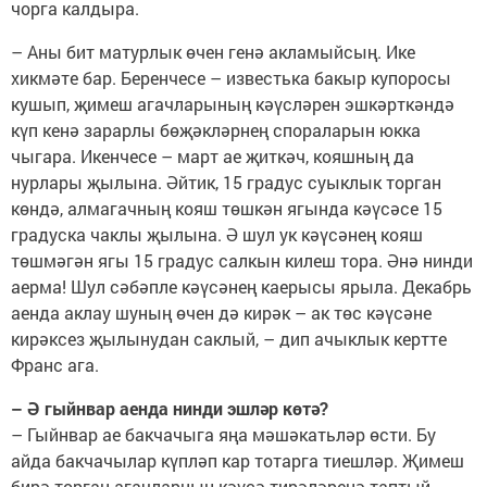
чорга калдыра.
– Аны бит матурлык өчен генә акламыйсың. Ике
хикмәте бар. Беренчесе – известька бакыр купоросы
кушып, җимеш агачларының кәүсләрен эшкәрткәндә
күп кенә зарарлы бөҗәкләрнең спораларын юкка
чыгара. Икенчесе – март ае җиткәч, кояшның да
нурлары җылына. Әйтик, 15 градус суыклык торган
көндә, алмагачның кояш төшкән ягында кәүсәсе 15
градуска чаклы җылына. Ә шул ук кәүсәнең кояш
төшмәгән ягы 15 градус салкын килеш тора. Әнә нинди
аерма! Шул сәбәпле кәүсәнең каерысы ярыла. Декабрь
аенда аклау шуның өчен дә кирәк – ак төс кәүсәне
кирәксез җылынудан саклый, – дип ачыклык кертте
Франс ага.
– Ә гыйнвар аенда нинди эшләр көтә?
– Гыйнвар ае бакчачыга яңа мәшәкатьләр өсти. Бу
айда бакчачылар күпләп кар тотарга тиешләр. Җимеш
бирә торган агачларның кәүсә тирәләренә таптый-