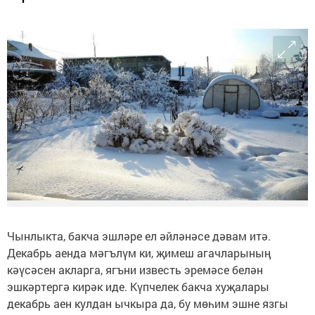
Чынлыкта, бакча эшләре ел әйләнәсе дәвам итә.
Декабрь аенда мәгълүм ки, җимеш агачларының
кәүсәсен акларга, ягъни известь эремәсе белән
эшкәртергә кирәк иде. Күпчелек бакча хуҗалары
декабрь аен кулдан ычкыра да, бу мөһим эшне язгы