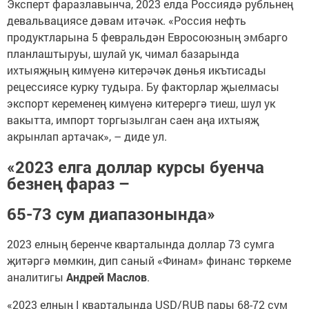
Эксперт фаразлавынча, 2023 елда Россиядә рубльнең
девальвациясе дәвам итәчәк. «Россия нефть
продуктларына 5 февральдән Евросоюзның эмбарго
планлаштыруы, шулай ук, чимал базарында
ихтыяҗның кимүенә китерәчәк дөнья икътисады
рецессиясе курку тудыра. Бу факторлар җыелмасы
экспорт кеременең кимүенә китерергә тиеш, шул ук
вакытта, импорт торгызылган саен аңа ихтыяҗ
акрынлап артачак», – диде ул.
«2023 елга доллар курсы буенча
безнең фараз –
65-73 сум диапазонында»
2023 елның беренче кварталында доллар 73 сумга
җитәргә мөмкин, дип саный «Финам» финанс төркеме
аналитигы
Андрей Маслов
.
«2023 елның I кварталында USD/RUB пары 68-72 сум