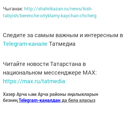
Чыганак:
http://shahrikazan.ru/news/kish-
tabyish/berenche-orlyklarny-kaychan-chcherg
Следите за самым важным и интересным в
Telegram-канале
Татмедиа
Читайте новости Татарстана в
национальном мессенджере MАХ:
https://max.ru/tatmedia
Хәзер Арча һәм Арча районы яңалыкларын
безнең
Telegram-каналдан
да белә аласыз