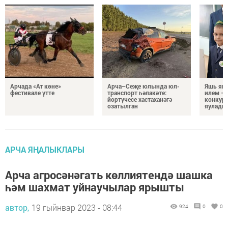
Арчада «Ат көне»
Арча–Сеҗе юлында юл-
Яшь як
фестивале үтте
транспорт һәлакәте:
илем – 
йөртүчесе хастаханәгә
конкур
озатылган
яулады
АРЧА ЯҢАЛЫКЛАРЫ
Арча агросәнәгать көллиятендә шашка
һәм шахмат уйнаучылар ярышты
автор,
19 гыйнвар 2023 - 08:44
924
0
0