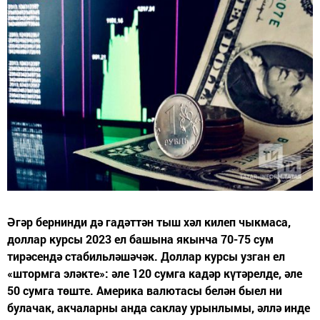
Әгәр бернинди дә гадәттән тыш хәл килеп чыкмаса,
доллар курсы 2023 ел башына якынча 70-75 сум
тирәсендә стабильләшәчәк. Доллар курсы узган ел
«штормга эләкте»: әле 120 сумга кадәр күтәрелде, әле
50 сумга төште. Америка валютасы белән быел ни
булачак, акчаларны анда саклау урынлымы, әллә инде