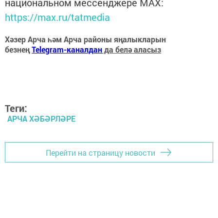
национальном мессенджере MАХ:
https://max.ru/tatmedia
Хәзер Арча һәм Арча районы яңалыкларын
безнең
Telegram-каналдан
да белә аласыз
Теги:
АРЧА ХӘБӘРЛӘРЕ
Перейти на страницу новости