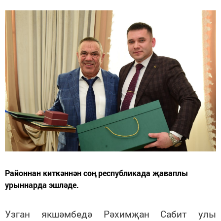
Районнан киткәннән соң республикада җаваплы
урыннарда эшләде.
Узган якшәмбедә Рәхимҗан Сабит улы