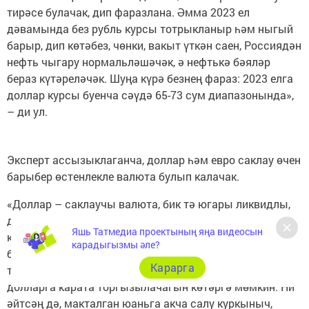
тирәсе булачак, дип фаразлана. Әмма 2023 ел
дәвамында без рубль курсы тотрыкланыр һәм ныгый
барыр, дип көтәбез, чөнки, вакыт үткән саен, Россиядән
нефть чыгару нормальләшәчәк, ә нефтькә бәяләр
бераз күтәреләчәк. Шуңа күрә безнең фараз: 2023 елга
доллар курсы буенча сәүдә 65-73 сум диапазонында»,
– ди ул.
Эксперт ассызыклаганча, доллар һәм евро саклау өчен
барыбер өстенлекле валюта булып калачак.
«Доллар – саклаучы валюта, бик тә югары ликвидлы,
дөньядагы төп резерв валюта. Евро Украинадагы
Яшь Татмедиа проектының яңа видеосын
конфликттан җитди зыян күрде, ләкин Европа үзәк
карадыгызмы әле?
банкының акча-кредит сәясәтен катгыйландыру
Карарга
тенденциясен исәпкә алганда, евроның шул ук
долларга карата торгызылачагын көтәргә мөмкин. Ни
әйтсәң дә, макталган юаньга акча салу куркыныч,