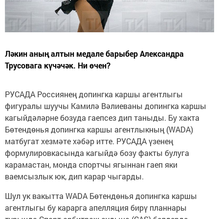
Ләкин аның алтын медале барыбер Александра
Трусовага күчәчәк. Ни өчен?
РУСАДА Россиянең допингка каршы агентлыгы
фигуралы шуучы Камилә Вәлиеваны допингка каршы
кагыйдәләрне бозуда гаепсез дип таныды. Бу хакта
Бөтендөнья допингка каршы агентлыкның (WADA)
матбугат хезмәте хәбәр итте. РУСАДА үзенең
формулировкасында кагыйдә бозу факты булуга
карамастан, монда спортчы ягыннан гаеп яки
ваемсызлык юк, дип карар чыгарды.
Шул ук вакытта WADA Бөтендөнья допингка каршы
агентлыгы бу карарга апелляция бирү планнары