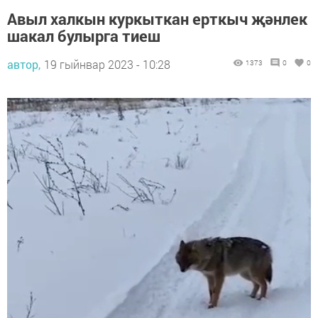
Авыл халкын куркыткан ерткыч җәнлек
шакал булырга тиеш
автор,
19 гыйнвар 2023 - 10:28
1373
0
0