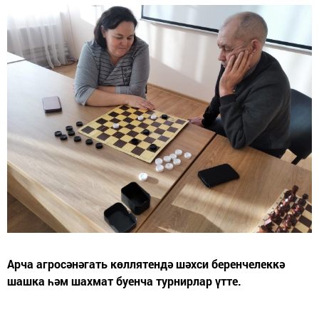
Арча агросәнәгать көллятендә шәхси беренчелеккә
шашка һәм шахмат буенча турнирлар үтте.