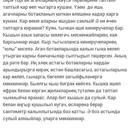
таптый кар өеп чыгарга кушам. Үзем дә яшь
агачларны ботакланып киткән өлешенә кадәр карга
күмәм. Кар өеме аларны өшүдән саклый! Ә ни өчен
таптарга кирәкме? Куян, тычкан ише кимерүчеләр бар.
Кышын азык запасы кимегәч, мескенкәйләрем, кая
барсыннар инде. Кыр тыгызланса кимерүчеләрнең
“юлы” киселә. Агач ботакларында калын гына өелеп
утырган карны бакчачылар сыптырып төшерсен. Аның
да рәте бар. Иң элек астагы ботакларны кардан
арындырырга кирәк, өстән башласагыз, астагыларына
кар өелеп, сынарга, бөгелеп зәгыйфьләнергә
мөмкиннәр. Быелгы кыш бигрәк көйсез. Кышка яшел
яфрак белән кергән җиләкләрнең түтәлен дә таптап
чыкмыйча ярамас. Алар бит кышын да сулый. Кар
белән яңгыр кушылып яугач, өсләренә берәр
сантиметр калынлыгында боз катты. Ә боз астында
сулый алмыйлар, үләргә мөмкиннәр.