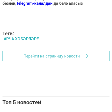
безнең
Telegram-каналдан
да белә аласыз
Теги:
АРЧА ХӘБӘРЛӘРЕ
Перейти на страницу новости
Топ 5 новостей