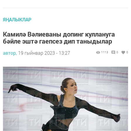
ЯҢАЛЫКЛАР
Камилә Вәлиеваны допинг куллануга
бәйле эштә гаепсез дип таныдылар
автор,
19 гыйнвар 2023 - 13:27
1113
0
0