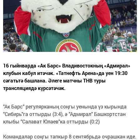
16 гыйнварда «Ак Барс» Владивостокның «Адмирал»
клубын кабул итәчәк. «Татнефть Арена»да уен 19:30
сәгатьтә башлана. Әлеге матчны ТНВ туры
трансляциядә күрсәтәчәк.
"Ак Барс" регулярканың соңгы уенында үз кырында
"Сибирь"га оттырды (3:4), ә "Адмирал" Башкортстан
клыбы "Салават Юлаев"ка оттырды (0:2)
Командалар соңгы тапкыр 8 сентябрьдә очрашкан иде.