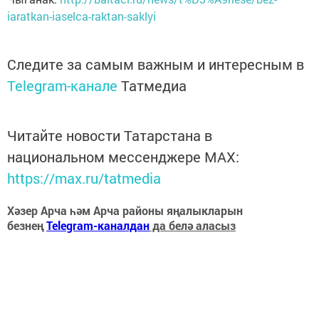
iaratkan-iaselca-raktan-saklyi
Следите за самым важным и интересным в
Telegram-канале
Татмедиа
Читайте новости Татарстана в
национальном мессенджере MАХ:
https://max.ru/tatmedia
Хәзер Арча һәм Арча районы яңалыкларын
безнең
Telegram-каналдан
да белә аласыз