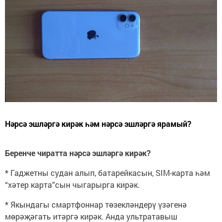
Нәрсә эшләргә кирәк һәм нәрсә эшләргә ярамый?
Беренче чиратта нәрсә эшләргә кирәк?
* Гаджетны судан алып, батарейкасын, SIM-карта һәм
“хәтер карта”сын чыгарырга кирәк.
* Якындагы смартфоннар төзекләндерү үзәгенә
мөрәҗәгать итәргә кирәк. Анда ультратавыш