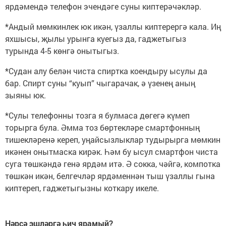
ярдәмендә телефон эчендәге суны киптерәчәкләр.
*Андый мөмкинлек юк икән, үзаллы киптерергә кала. Иң
яхшысы, җылы урынга куегыз да, гаджетыгыз
турында 4-5 көнгә онытыгыз.
*Судан алу белән чиста спиртка коендыру ысулы да
бар. Спирт суны “куып” чыгарачак, ә үзенең аның
зыяны юк.
*Сулы телефонны тозга я булмаса дөгегә күмеп
торырга була. Әмма тоз бөртекләре смартфонның
тишекләренә кереп, уңайсызлыклар тудырырга мөмкин
икәнен онытмаска кирәк. Һәм бу ысул смартфон чиста
суга төшкәндә генә ярдәм итә. Ә сокка, чәйгә, компотка
төшкән икән, белгечләр ярдәменнән тыш үзаллы гына
киптереп, гаджетыгызны коткару икеле.
Нәрсә эшләргә һич ярамый?