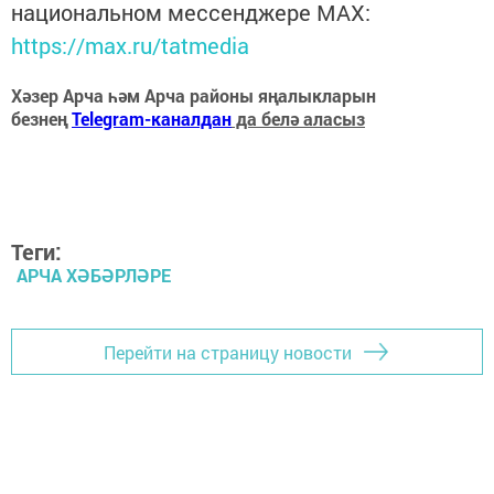
национальном мессенджере MАХ:
https://max.ru/tatmedia
Хәзер Арча һәм Арча районы яңалыкларын
безнең
Telegram-каналдан
да белә аласыз
Теги:
АРЧА ХӘБӘРЛӘРЕ
Перейти на страницу новости