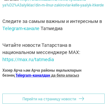
ya%D2%A3alyiklar/din-m-ilnur-zakirovlar-kelle-yaalyk-itkerde
Следите за самым важным и интересным в
Telegram-канале
Татмедиа
Читайте новости Татарстана в
национальном мессенджере MАХ:
https://max.ru/tatmedia
Хәзер Арча һәм Арча районы яңалыкларын
безнең
Telegram-каналдан
да белә аласыз
Перейти на страницу новости