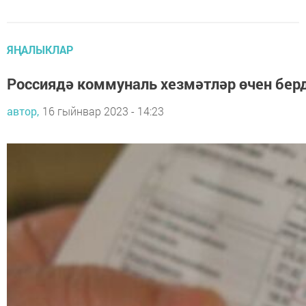
ЯҢАЛЫКЛАР
Россиядә коммуналь хезмәтләр өчен бер
автор,
16 гыйнвар 2023 - 14:23