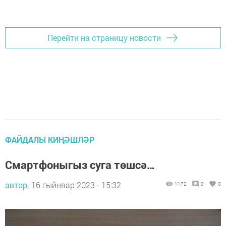
Перейти на страницу новости
ФАЙДАЛЫ КИҢӘШЛӘР
Смартфоныгыз суга төшсә…
автор,
16 гыйнвар 2023 - 15:32
1172
0
0