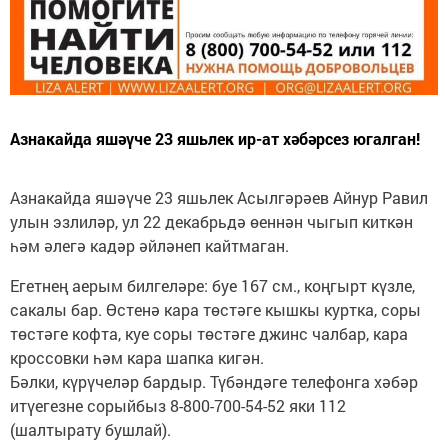
Азнакайда яшәүче 23 яшьлек ир-ат хәбәрсез югалган!
Азнакайда яшәүче 23 яшьлек Асылгәрәев Айнур Равил
улын эзлиләр, ул 22 декабрьдә өеннән чыгып киткән
һәм әлегә кадәр әйләнеп кайтмаган.
Егетнең аерым билгеләре: буе 167 см., коңгырт күзле,
сакалы бар. Өстенә кара төстәге кышкы куртка, соры
төстәге кофта, куе соры төстәге джинс чалбар, кара
кроссовки һәм кара шапка кигән.
Бәлки, күрүчеләр бардыр. Түбәндәге телефонга хәбәр
итүегезне сорыйбыз 8-800-700-54-52 яки 112
(шалтырату бушлай).