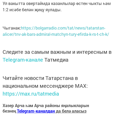
Ул вакытта овертаймда казанлылар өстен чыкты һәм
1:2 исәбе белән җиңү яулады.
Чыганак:
https://bolgarradio.com/tat/news/tatarstan-
alicer/tnv-ak-bars-admiral-matchyn-tury-efirda-k-rs-t-ch-k/
Следите за самым важным и интересным в
Telegram-канале
Татмедиа
Читайте новости Татарстана в
национальном мессенджере MАХ:
https://max.ru/tatmedia
Хәзер Арча һәм Арча районы яңалыкларын
безнең
Telegram-каналдан
да белә аласыз