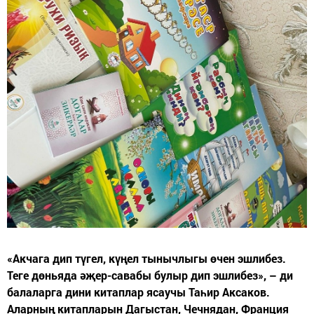
«Акчага дип түгел, күңел тынычлыгы өчен эшлибез.
Теге дөньяда әҗер-савабы булыр дип эшлибез», – ди
балаларга дини китаплар ясаучы Таһир Аксаков.
Аларның китапларын Дагыстан, Чечнядан, Франция