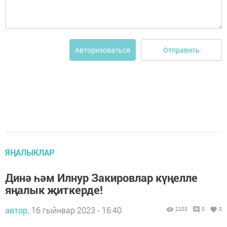
Отправить
Авторизоваться
ЯҢАЛЫКЛАР
Динә һәм Илнур Закировлар күңелле
яңалык җиткерде!
автор,
16 гыйнвар 2023 - 16:40
2203
0
0