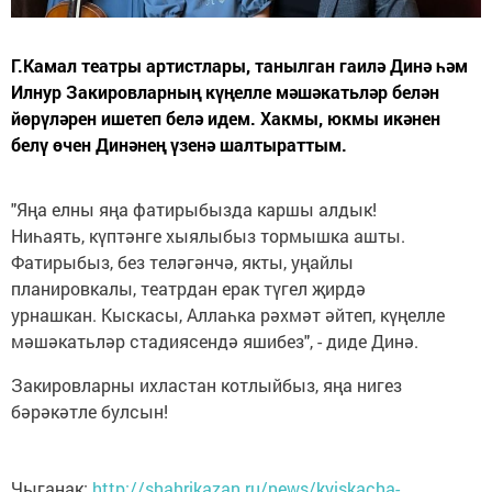
Г.Камал театры артистлары, танылган гаилә Динә һәм
Илнур Закировларның күңелле мәшәкатьләр белән
йөрүләрен ишетеп белә идем. Хакмы, юкмы икәнен
белү өчен Динәнең үзенә шалтыраттым.
"Яңа елны яңа фатирыбызда каршы алдык!
Ниһаять, күптәнге хыялыбыз тормышка ашты.
Фатирыбыз, без теләгәнчә, якты, уңайлы
планировкалы, театрдан ерак түгел җирдә
урнашкан. Кыскасы, Аллаһка рәхмәт әйтеп, күңелле
мәшәкатьләр стадиясендә яшибез", - диде Динә.
Закировларны ихластан котлыйбыз, яңа нигез
бәрәкәтле булсын!
Чыганак:
http://shahrikazan.ru/news/kyiskacha-