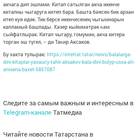
акчага дип эшләми. Китап сатылган акча икенче
китапны чыгаруга китеп бара. Башта бәясен бик арзан
итеп куя идек. Тик берсе икенчесенең чыгымнарын
капламый башлады. Хәзер кыйммәтрәк һәм
сыйфатлырак. Китап чыгару, гомумән, акча китерә
торган эш түгел, – ди Таһир Аксаков.
Бу хакта тулырак:
https://intertat.tatar/news/balalarga-
dini-kitaplar-yasaucy-tahir-aksakov-bala-dini-bulyp-ussa-ati-
anisena-baxet-5857087
Следите за самым важным и интересным в
Telegram-канале
Татмедиа
Читайте новости Татарстана в