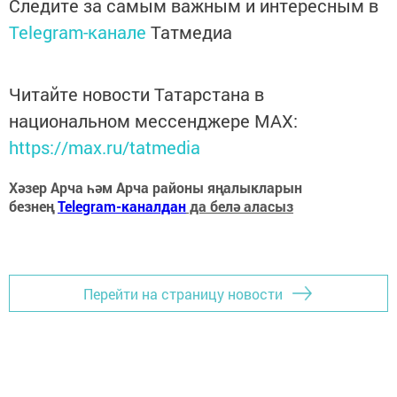
Следите за самым важным и интересным в
Telegram-канале
Татмедиа
Читайте новости Татарстана в
национальном мессенджере MАХ:
https://max.ru/tatmedia
Хәзер Арча һәм Арча районы яңалыкларын
безнең
Telegram-каналдан
да белә аласыз
Перейти на страницу новости