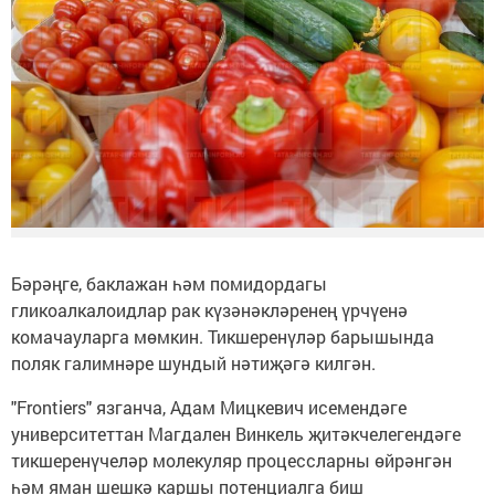
Бәрәңге, баклажан һәм помидордагы
гликоалкалоидлар рак күзәнәкләренең үрчүенә
комачауларга мөмкин. Тикшеренүләр барышында
поляк галимнәре шундый нәтиҗәгә килгән.
"Frontiers" язганча, Адам Мицкевич исемендәге
университеттан Магдален Винкель җитәкчелегендәге
тикшеренүчеләр молекуляр процессларны өйрәнгән
һәм яман шешкә каршы потенциалга биш