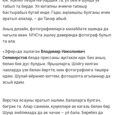
табып та бирде. Ул китапны өченче тапкыр
бастырабыз бугай инде. Гади, аңлаешлы булганы өчен
яратып алалар, – ди Таһир абый.
Аның дизайн, фотографияләргә мәхәббәте эшендә дә
чагыла икән. МЧСта эшләү дәверендә фотограф булып
та ала.
«Эфир»да эшләгән
Владимир Николаевич
Селиверстов
бездә прессаны җитәкли иде. Без аның
белән бик дус булдык. Ярышларга, Шойгу килгән
чакларда үзе белән йөртте, мин фотографиягә төшерә
идем. Шулай өйрәнеп киттем, фотошопта игъланнар да
ясый идем.
Верстка ясауны яратып эшлим, балаларга булгач,
бигрәк тә. Алар самими, күңелләре ак кәгазь белән бер.
Шуңа эмблемада да ак чәчәк – ул бала. Беребез дә