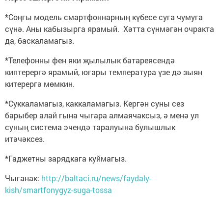
*Соңгы модель смартфоннарның күбесе суга чумуга
сүнә. Аны кабызырга ярамый. Хәтта сүнмәгән очракта
да, баскаламагыз.
*Телефонны фен яки җылылык батареясендә
киптерергә ярамый, югары температура үзе дә зыян
китерергә мөмкин.
*Суккаламагыз, каккаламагыз. Кергән суны сез
барыбер алай гына чыгара алмаячаксыз, ә менә ул
суның система эчендә таралуына булышлык
итәчәксез.
*Гаджетны зарядкага куймагыз.
Чыганак:
http://baltaci.ru/news/faydaly-
kish/smartfonygyz-suga-tossa