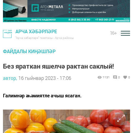
АРЧА ХӘБӘРЛӘРЕ
16+
"Арча хәбәрләре" газетасы - Арча районы
ФАЙДАЛЫ КИҢӘШЛӘР
Без яраткан яшелчә рактан саклый!
автор,
16 гыйнвар 2023 - 17:06
1131
0
0
Галимнәр әһәмиятле ачыш ясаган.