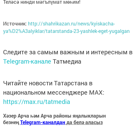
Теләсә нинди мәгълүмат мөһим!
Источник:
http://shahrikazan.ru/news/kyiskacha-
ya%D2%A3alyiklar/tatarstanda-23-yashlek-eget-yugalgan
Следите за самым важным и интересным в
Telegram-канале
Татмедиа
Читайте новости Татарстана в
национальном мессенджере MАХ:
https://max.ru/tatmedia
Хәзер Арча һәм Арча районы яңалыкларын
безнең
Telegram-каналдан
да белә аласыз