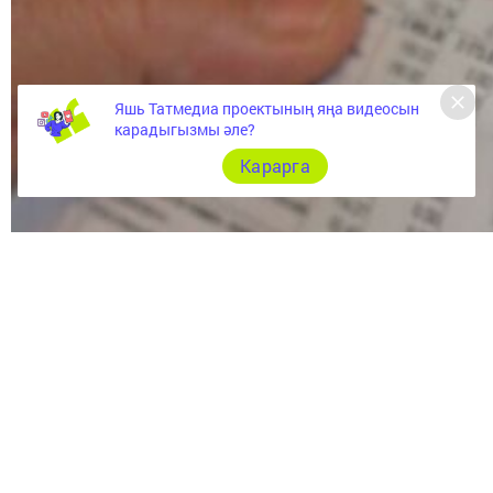
Яшь Татмедиа проектының яңа видеосын
карадыгызмы әле?
Карарга
Төзелеш министрлыгы башка ведомстволар белән берлек
турында фикер алыша. Анда гомумйорт күрсәткечләре т
Узган ел ахырында әлеге хат министрлыклар һәм башка
дәүләти мәгълүмат системасында коммуналь хезмәтләр 
Яңалык хезмәт күрсәтүнең сыйфатын арттырырга, кәгаз
ярдәм итәчәк.