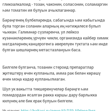
гликоалкалоид - тозан, чаконин, соласонин, соламаргин
һәм томатин ия булуын ачыклаганнар.
Бәрәңгенең бүлбеләрендә, сабагында һәм кабыгында
була торган соланин аларның иң нәтиҗәлесе булып
чыккан. Галимнәр сүзләренчә, ул лейкоз
күзәнәкләренең үрчүен чикли, организмда кайбер химик
матдәләрнең канцерогенга әверелүен туктата һәм инде
булган шешләрнең метастазлануын баса.
Билгеле булганча, тозанин стероид препаратлар
җитештерү өчен кулланыла, әмма рак белән көрәшү
өчен моңа кадәр кулланылмаган.
Шул ук вакытта тикшеренүчеләр бәрәңге һәм
помидордан ясалган ракка каршы дару барлыкка
килүнең әле бик ерак булуын билгели.
Чыганак:
http://baltaci.ru/news/t%D3%A9rlese/bez-