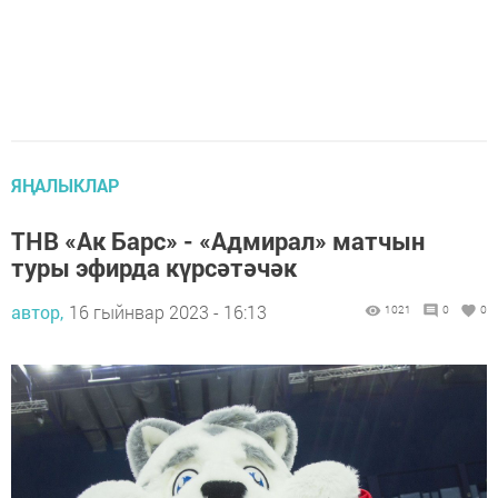
ЯҢАЛЫКЛАР
ТНВ «Ак Барс» - «Адмирал» матчын
туры эфирда күрсәтәчәк
автор,
16 гыйнвар 2023 - 16:13
1021
0
0