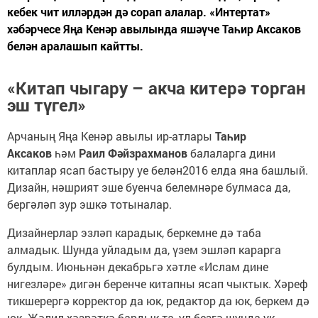
кебек чит илләрдән дә сорап алалар. «Интертат»
хәбәрчесе Яңа Кенәр авылында яшәүче Таһир Аксаков
белән аралашып кайтты.
«Китап чыгару – акча китерә торган
эш түгел»
Арчаның Яңа Кенәр авылы ир-атлары
Таһир
Аксаков
һәм
Раил Фәйзрахманов
балаларга дини
китаплар ясап бастыру уе белән2016 елда яна башлый.
Дизайн, нәшрият эше буенча белемнәре булмаса да,
бергәләп зур эшкә тотыналар.
Дизайнерлар эзләп карадык, беркемне дә таба
алмадык. Шунда уйладым да, үзем эшләп карарга
булдым. Июньнән декабрьгә хәтле «Ислам дине
нигезләре» дигән беренче китапны ясап чыктык. Хәреф
тикшерергә корректор да юк, редактор да юк, беркем дә
юк. Җәлил хәзрәткә бардык та, ул безгә шунда ук