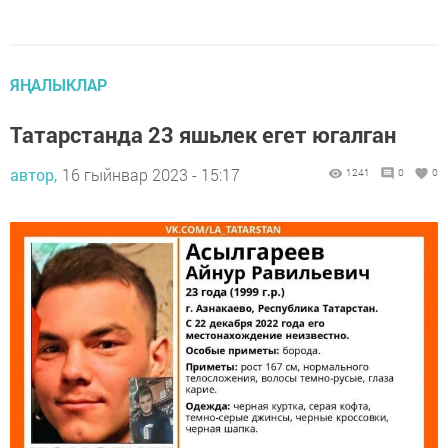
ЯҢАЛЫКЛАР
Татарстанда 23 яшьлек егет югалган
автор,
16 гыйнвар 2023 - 15:17
1241
0
0