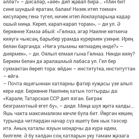
әллә?» – дисәләр, «әйе» дип җавап бирә... «Мин бит
сине шундый яратам, балам! Нәзек итеп токмач
кисүләрең генә түгел, ничек итеп йоклауларыңа кадәр
ошый миңа. Кереп, карап-карап торам», – ди ул. Ә
беркөнне Хәмзә абый: «Гөлназ, әгәр Наилне көтмичә
кияүгә чыксаң, барыбер урамда күрермен үзеңне. Ирең
белән барганда: «Нигә улымны көтмәдең инде?» –
диярмен», – ди. Оялып елмая гына Гөлназ. Нинди кияү?
Беркем белән дә аралашмый лабаса ул. Гел бер
сукмактан йөреп тора: өйдән – институтка, институттан
– өйгә.
– Почта ящигыннан хатларны фатир хуҗасы үзе алып
керә иде. Беркөнне Наилнең хатын тоттырды да:
«Карале, Татарская ССР дип язган. Бигрәк
безграмотный егет бу», – диде. Миңа шул җитә калды...
Яшь чакта максимализм көчле була бит. Йөргән кешең
турында читләрдән начар сүз ишетү бик нык тәэсир
итә. Аның хаталы язуын моңарчы да күрә идем,
билгеле. Ә бу хәлдән соң хатларын уку тәмам җәзага