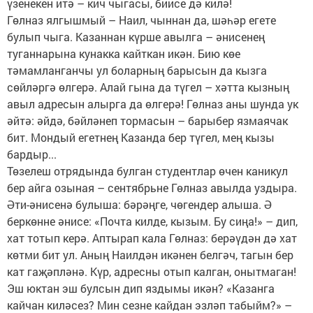
үзенекен итә – кич чыгасы, биисе дә килә!
Гөлназ ялгышмый – Наил, чыннан да, шәһәр егете
булып чыга. Казаннан күрше авылга – әнисенең
туганнарына кунакка кайткан икән. Бию көе
тәмамланганчы ул боларның барысын да кызга
сөйләргә өлгерә. Алай гына да түгел – хәтта кызның
авыл адресын алырга да өлгерә! Гөлназ аны шунда ук
әйтә: әйдә, бәйләнеп тормасын – барыбер язмаячак
бит. Мондый егетнең Казанда бер түгел, мең кызы
бардыр...
Төзелеш отрядында булган студентлар өчен каникул
бер айга озыная – сентябрьне Гөлназ авылда уздыра.
Әти-әнисенә булыша: бәрәңге, чөгендер алыша. Ә
беркөнне әнисе: «Почта килде, кызым. Бу сиңа!» – дип,
хат тотып керә. Аптырап кала Гөлназ: берәүдән дә хат
көтми бит ул. Аның Наилдән икәнен белгәч, тагын бер
кат гаҗәпләнә. Күр, адресны отып калган, онытмаган!
Эш юктан эш булсын дип яздымы икән? «Казанга
кайчан киләсез? Мин сезне кайдан эзләп табыйм?» –