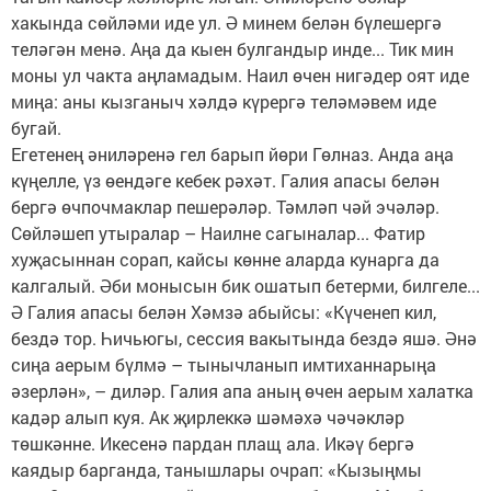
хакында сөйләми иде ул. Ә минем белән бүлешергә
теләгән менә. Аңа да кыен булгандыр инде... Тик мин
моны ул чакта аңламадым. Наил өчен нигәдер оят иде
миңа: аны кызганыч хәлдә күрергә теләмәвем иде
бугай.
Егетенең әниләренә гел барып йөри Гөлназ. Анда аңа
күңелле, үз өендәге кебек рәхәт. Галия апасы белән
бергә өчпочмаклар пешерәләр. Тәмләп чәй эчәләр.
Сөйләшеп утыралар – Наилне сагыналар... Фатир
хуҗасыннан сорап, кайсы көнне аларда кунарга да
калгалый. Әби монысын бик ошатып бетерми, билгеле...
Ә Галия апасы белән Хәмзә абыйсы: «Күченеп кил,
бездә тор. Һичьюгы, сессия вакытында бездә яшә. Әнә
сиңа аерым бүлмә – тынычланып имтиханнарыңа
әзерлән», – диләр. Галия апа аның өчен аерым халатка
кадәр алып куя. Ак җирлеккә шәмәхә чәчәкләр
төшкәнне. Икесенә пардан плащ ала. Икәү бергә
каядыр барганда, танышлары очрап: «Кызыңмы