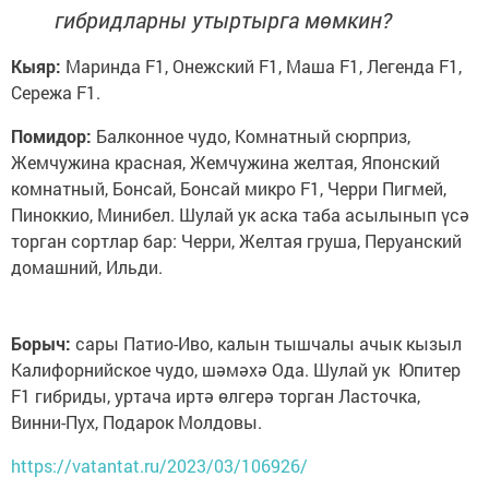
гибридларны утыртырга мөмкин?
Кыяр:
Маринда F1, Онежский F1, Маша F1, Легенда F1,
Сережа F1.
Помидор
:
Балконное чудо, Комнатный сюрприз,
Жемчужина красная, Жемчужина желтая, Японский
комнатный, Бонсай, Бонсай микро F1, Черри Пигмей,
Пиноккио, Минибел. Шулай ук аска таба асылынып үсә
торган сортлар бар: Черри, Желтая груша, Перуанский
домашний, Ильди.
Борыч:
сары Патио-Иво, калын тышчалы ачык кызыл
Калифорнийское чудо, шәмәхә Ода. Шулай ук Юпитер
F1 гибриды, уртача иртә өлгерә торган Ласточка,
Винни-Пух, Подарок Молдовы.
https://vatantat.ru/2023/03/106926/