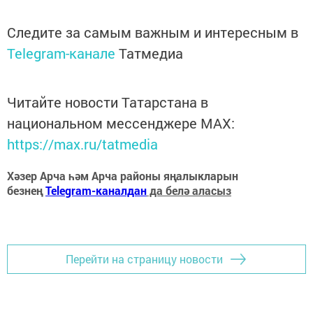
Следите за самым важным и интересным в
Telegram-канале
Татмедиа
Читайте новости Татарстана в
национальном мессенджере MАХ:
https://max.ru/tatmedia
Хәзер Арча һәм Арча районы яңалыкларын
безнең
Telegram-каналдан
да белә аласыз
Перейти на страницу новости