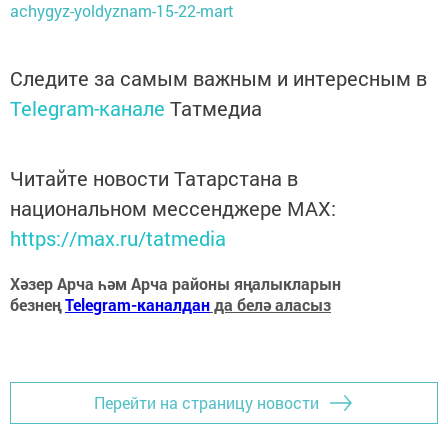
achygyz-yoldyznam-15-22-mart
Следите за самым важным и интересным в
Telegram-канале
Татмедиа
Читайте новости Татарстана в
национальном мессенджере MАХ:
https://max.ru/tatmedia
Хәзер Арча һәм Арча районы яңалыкларын
безнең
Telegram-каналдан
да белә аласыз
Перейти на страницу новости