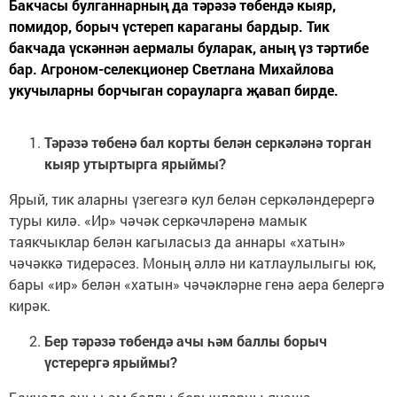
Бакчасы булганнарның да тәрәзә төбендә кыяр,
помидор, борыч үстереп караганы бардыр. Тик
бакчада үскәннән аермалы буларак, аның үз тәртибе
бар. Агроном-селекционер Светлана Михайлова
укучыларны борчыган сорауларга җавап бирде.
Тәрәзә төбенә бал корты белән серкәләнә торган
кыяр утыртырга ярыймы?
Ярый, тик аларны үзегезгә кул белән серкәләндерергә
туры килә. «Ир» чәчәк серкәчләренә мамык
таякчыклар белән кагыласыз да аннары «хатын»
чәчәккә тидерәсез. Моның әллә ни катлаулылыгы юк,
бары «ир» белән «хатын» чәчәкләрне генә аера белергә
кирәк.
Бер тәрәзә төбендә ачы һәм баллы борыч
үстерергә ярыймы?