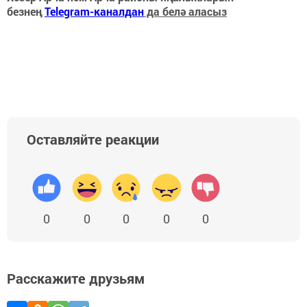
безнең
Telegram-каналдан
да белә аласыз
Оставляйте реакции
0
0
0
0
0
Расскажите друзьям