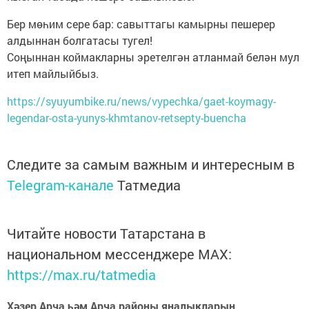
Бер мөһим сере бар: савыттагы камырны пешерер
алдыннан болгатасы тугел!
Соңыннан коймакларны эретелгән атланмай белән мул
итеп майлыйбыз.
https://syuyumbike.ru/news/vypechka/gaet-koymagy-
legendar-osta-yunys-khmtanov-retsepty-buencha
Следите за самым важным и интересным в
Telegram-канале
Татмедиа
Читайте новости Татарстана в
национальном мессенджере MАХ:
https://max.ru/tatmedia
Хәзер Арча һәм Арча районы яңалыкларын