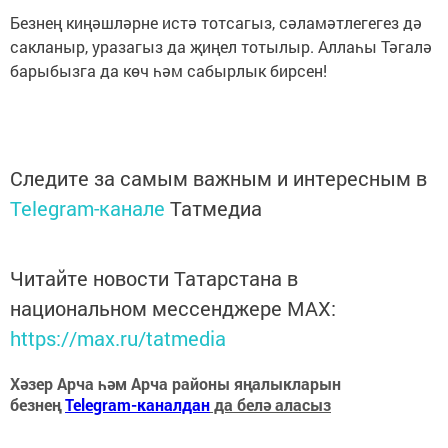
Безнең киңәшләрне истә тотсагыз, сәламәтлегегез дә
сакланыр, уразагыз да җиңел тотылыр. Аллаһы Тәгалә
барыбызга да көч һәм сабырлык бирсен!
Следите за самым важным и интересным в
Telegram-канале
Татмедиа
Читайте новости Татарстана в
национальном мессенджере MАХ:
https://max.ru/tatmedia
Хәзер Арча һәм Арча районы яңалыкларын
безнең
Telegram-каналдан
да белә аласыз