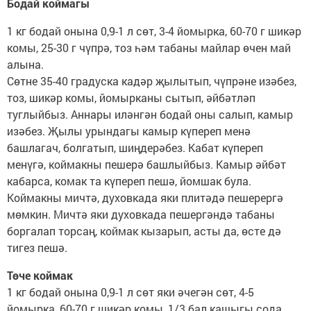
Бодай коймагы
1 кг бодай онына 0,9-1 л сөт, 3-4 йомырка, 60-70 г шикәр
комы, 25-30 г чүпрә, тоз һәм табаны майлар өчен май
алына.
Сөтне 35-40 градуска кадәр җылытып, чүпрәне изәбез,
тоз, шикәр комы, йомырканы сытып, әйбәтләп
туглыйбыз. Аннары иләнгән бодай оны салып, камыр
изәбез. Җылы урындагы камыр күпереп менә
башлагач, болгатып, шиңдерәбез. Кабат күпереп
менүгә, коймакны пешерә башлыйбыз. Камыр әйбәт
кабарса, комак та күпереп пешә, йомшак була.
Коймакны мичтә, духовкада яки плитәдә пешерергә
мөмкин. Мичтә яки духовкада пешергәндә табаны
боргалап торсаң, коймак кызарып, асты да, өсте дә
тигез пешә.
Төче коймак
1 кг бодай онына 0,9-1 л сөт яки әчегән сөт, 4-5
йомырка, 60-70 г шикәр комы, 1/3 бал кашыгы сода,