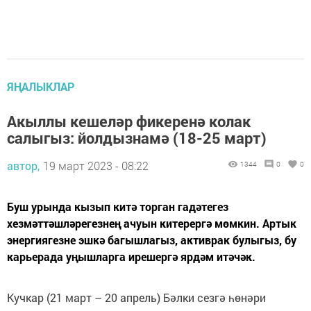
ЯҢАЛЫКЛАР
Акыллы кешеләр фикеренә колак
салыгыз: йолдызнамә (18-25 март)
автор,
19 март 2023 - 08:22
1344
0
0
Буш урында кызып китә торган гадәтегез
хезмәттәшләрегезнең ачуын китерергә мөмкин. Артык
энергиягезне эшкә багышлагыз, активрак булыгыз, бу
карьерада уңышларга ирешергә ярдәм итәчәк.
Кучкар (21 март – 20 апрель) Бәлки сезгә һөнәри