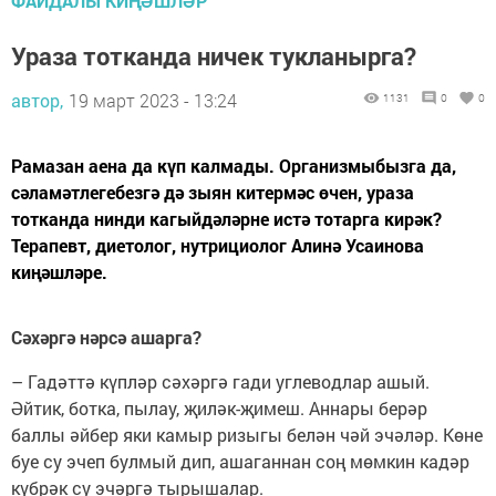
ФАЙДАЛЫ КИҢӘШЛӘР
Ураза тотканда ничек тукланырга?
автор,
19 март 2023 - 13:24
1131
0
0
Рамазан аена да күп калмады. Организмыбызга да,
сәламәтлегебезгә дә зыян китермәс өчен, ураза
тотканда нинди кагыйдәләрне истә тотарга кирәк?
Терапевт, диетолог, нутрициолог Алинә Усаинова
киңәшләре.
Сәхәргә нәрсә ашарга?
– Гадәттә күпләр сәхәргә гади углеводлар ашый.
Әйтик, ботка, пылау, җиләк-җимеш. Аннары берәр
баллы әйбер яки камыр ризыгы белән чәй эчәләр. Көне
буе су эчеп булмый дип, ашаганнан соң мөмкин кадәр
күбрәк су эчәргә тырышалар.