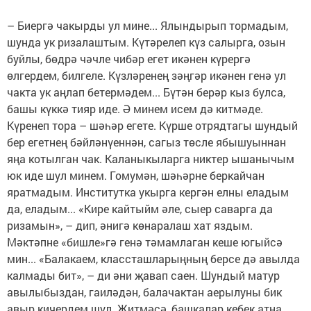
– Биергә чакырды ул мине... Ялындырып тормадым,
шунда ук ризалаштым. Күтәрелеп күз салырга, озын
буйлы, бөдрә чәчле чибәр егет икәнен күрергә
өлгердем, билгеле. Күзләренең зәңгәр икәнен генә ул
чакта ук аңлап бетермәдем... Бүтән берәр кыз булса,
башы күккә тияр иде. Ә минем исем дә китмәде.
Күренеп тора – шәһәр егете. Күрше отрядтагы шундый
бер егетнең бәйләнүеннән, сагыз төсле ябышуыннан
яңа котылган чак. Каланыкыларга никтер ышанычым
юк иде шул минем. Гомумән, шәһәрне беркайчан
яратмадым. Институтка укырга кергән елны еладым
да, еладым... «Кире кайтыйм әле, сыер саварга да
ризамын», – дип, әнигә көнаралаш хат яздым.
Мәктәпне «бишле»гә генә тәмамлаган кеше югыйсә
мин... «Балакаем, классташларыңның берсе дә авылда
калмады бит», – ди әни җавап саен. Шундый матур
авылыбыздан, гаиләдән, балачактан аерылуны бик
авыр кичердем шул. Җитмәсә, башкалар кебек атна