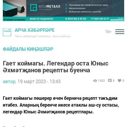
АРЧА ХӘБӘРЛӘРЕ
16+
"Арча хәбәрләре" газетасы - Арча районы
ФАЙДАЛЫ КИҢӘШЛӘР
Гает коймагы. Легендар оста Юныс
Әхмәтҗанов рецепты буенча
автор,
19 март 2023 - 13:43
1322
0
0
Гает коймагы пешерер өчен берничә рецепт тәкъдим
итәбез. Аларның беренче икесе атаклы аш-су остасы,
легендар Юныс Әхмәтҗанов рецептлары.