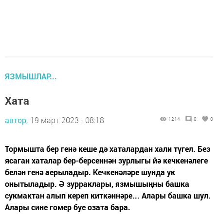
ЯЗМЫШЛАР...
Хата
автор,
19 март 2023 - 08:18
1214
0
0
Тормышта бер генә кеше дә хаталардан хали түгел. Без
ясаган хаталар бер-берсеннән зурлыгы йә кечкенәлеге
белән генә аерыладыр. Кечкенәләре шунда ук
онытыладыр. Ә зурраклары, язмышыңны башка
сукмактан алып кереп киткәннәре... Алары башка шул.
Алары сине гомер буе озата бара.