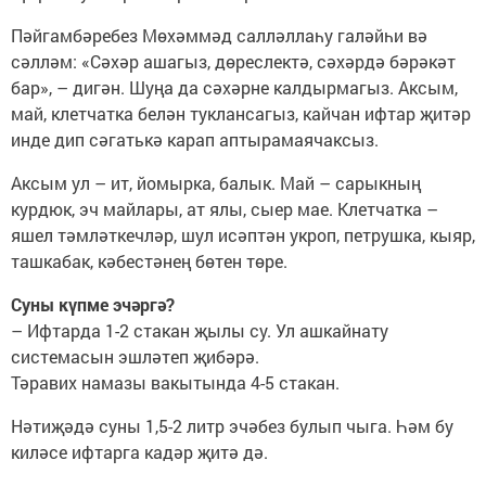
Пәйгамбәребез Мөхәммәд салләллаһу галәйһи вә
сәлләм: «Сәхәр ашагыз, дөреслектә, сәхәрдә бәрәкәт
бар», – дигән. Шуңа да сәхәрне калдырмагыз. Аксым,
май, клетчатка белән туклансагыз, кайчан ифтар җитәр
инде дип сәгатькә карап аптырамаячаксыз.
Аксым ул – ит, йомырка, балык. Май – сарыкның
курдюк, эч майлары, ат ялы, сыер мае. Клетчатка –
яшел тәмләткечләр, шул исәптән укроп, петрушка, кыяр,
ташкабак, кәбестәнең бөтен төре.
Суны күпме эчәргә?
– Ифтарда 1-2 стакан җылы су. Ул ашкайнату
системасын эшләтеп җибәрә.
Тәравих намазы вакытында 4-5 стакан.
Нәтиҗәдә суны 1,5-2 литр эчәбез булып чыга. Һәм бу
киләсе ифтарга кадәр җитә дә.