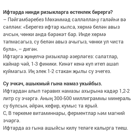
Ифтарда нинди ризыкларга өстенлек бирергә?
– Пәйгамбәребез Мөхәммәд салләллаһу галәйһи вә
сәлләм: «Берегез ифтар кылса, хөрмә белән авыз
ачсын, чөнки анда бәрәкәт бар. Инде хөрмә
тапмасагыз, су белән авыз ачыгыз, чөнки ул чиста
була», – дигән.
Ифтарга җиңелчә ризыклар әзерләгез: салатлар,
кайнар чәй, 1-3 финики. Кинәт кенә күп итеп ашап
куймагыз. Иң элек 1-2 стакан җылы су эчегез.
Су эчкәч, ашыкмый гына намаз укыйбыз.
Ифтардан алып тәравих намазы ахырына кадәр 1,2-2
литр су эчәргә. Аның 300-500 миллиграммы минераль
су булсын, әйрән, кефир, кумыс та ярый.
С, В төркеме витаминнары, ферментлар һәм магний
эчәргә.
Ифтарда аз гына ашыйсы килү теләге калырга тиеш.