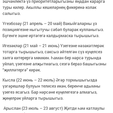
эшчәнлектә үз приоритетларыгызны яңадан карарга
туры килер. Акыллы кешеләрнең фикеренә колак
салыгыз.
Үгезбозау (21 апрель – 20 май) Вакыйгаларны үз
позициягезне ныгытучы сәбәп буларак кулланыгыз.
Бүгенге эшне иртәгегә калдырмаска тырышыгыз.
Игезәкләр (21 май – 21 июнь) Үзегезне нәзакәтлерәк
тотарга тырышыгыз, саксыз әйтелгән сүз күңелсез
хәлгә китерергә мөмкин. Һаман бер нәрсә турында
уйлап, үзегезне алҗытмагыз, сезгә бераз башыгызны
“җилләтергә” кирәк.
Кысла (22 июнь – 22 июль) Әгәр тормышыгызда
үзгәрешләр булуын телисез икән, беренче адымны
үзегез ясагыз. Бар нәрсәне күңелегезгә алмагыз,
җиңелрәк уйларга тырышыгыз.
Арыслан (23 июль – 23 август) Җитди һәм катлаулы