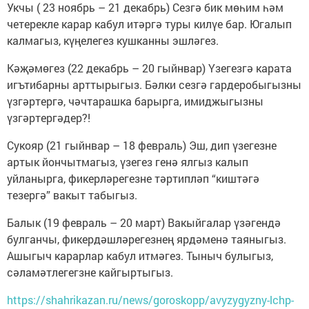
Укчы ( 23 ноябрь – 21 декабрь) Сезгә бик мөһим һәм
четерекле карар кабул итәргә туры килүе бар. Югалып
калмагыз, күңелегез кушканны эшләгез.
Кәҗәмөгез (22 декабрь – 20 гыйнвар) Үзегезгә карата
игътибарны арттырыгыз. Бәлки сезгә гардеробыгызны
үзгәртергә, чәчтарашка барырга, имиджыгызны
үзгәртергәдер?!
Сукояр (21 гыйнвар – 18 февраль) Эш, дип үзегезне
артык йончытмагыз, үзегез генә ялгыз калып
уйланырга, фикерләрегезне тәртипләп “киштәгә
тезергә” вакыт табыгыз.
Балык (19 февраль – 20 март) Вакыйгалар үзәгендә
булганчы, фикердәшләрегезнең ярдәменә таяныгыз.
Ашыгыч карарлар кабул итмәгез. Тыныч булыгыз,
сәламәтлегегзне кайгыртыгыз.
https://shahrikazan.ru/news/goroskopp/avyzygyzny-lchp-