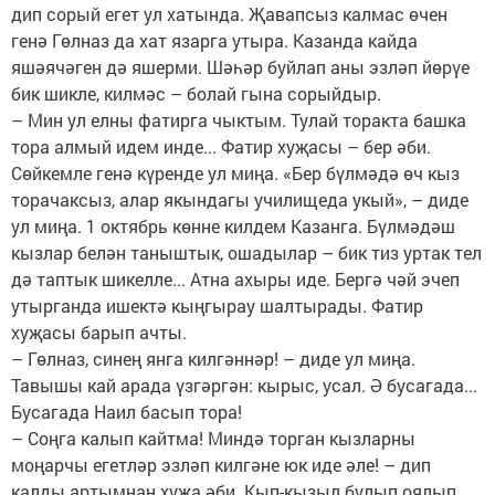
дип сорый егет ул хатында. Җавапсыз калмас өчен
генә Гөлназ да хат язарга утыра. Казанда кайда
яшәячәген дә яшерми. Шәһәр буйлап аны эзләп йөрүе
бик шикле, килмәс – болай гына сорыйдыр.
– Мин ул елны фатирга чыктым. Тулай торакта башка
тора алмый идем инде... Фатир хуҗасы – бер әби.
Сөйкемле генә күренде ул миңа. «Бер бүлмәдә өч кыз
торачаксыз, алар якындагы училищеда укый», – диде
ул миңа. 1 октябрь көнне килдем Казанга. Бүлмәдәш
кызлар белән таныштык, ошадылар – бик тиз уртак тел
дә таптык шикелле... Атна ахыры иде. Бергә чәй эчеп
утырганда ишектә кыңгырау шалтырады. Фатир
хуҗасы барып ачты.
– Гөлназ, синең янга килгәннәр! – диде ул миңа.
Тавышы кай арада үзгәргән: кырыс, усал. Ә бусагада...
Бусагада Наил басып тора!
– Соңга калып кайтма! Миндә торган кызларны
моңарчы егетләр эзләп килгәне юк иде әле! – дип
калды артымнан хуҗа әби. Кып-кызыл булып оялып,