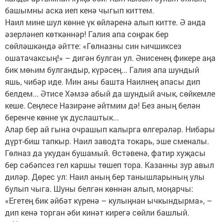
башымны аска иеп кенә чыгып киттем.
Наил мине шул көнне үк өйләренә алып китте. Ә анда
әзерләнеп көткәннәр! Галия апа соңрак бер
сөйләшкәндә әйтте: «Гөлназны син һичшиксез
ошатачаксың!» – дигән булган ул. Әнисенең фикере аңа
бик мөһим булгандыр, күрәсең... Галия апа шундый
яшь, чибәр иде. Мин аны башта Наилнең апасы дип
белдем... Әтисе Хәмзә абый да шундый ачык, сөйкемле
кеше. Сеңлесе Назирәне әйтмим дә! Без аның белән
беренче көнне үк дуслаштык...
Алар бер ай гына очрашып калырга өлгерәләр. Нибары
дүрт-биш тапкыр. Наил заводта токарь, эше сменалы.
Гөлназ да укудан бушамый. Өстәвенә, фатир хуҗасы
бер сәбәпсез гел каршы төшеп тора. Казанны зур авыл
диләр. Дөрес ул: Наил аның бер танышларының улы
булып чыга. Шуны белгән көннән алып, моңарчы:
«Егетең бик әйбәт күренә – кулыңнан ычкындырма», –
дип кенә торган әби кинәт кирегә сөйли башлый.