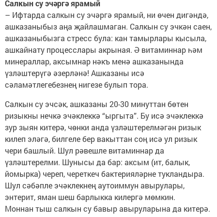
Салкын су эчәргә ярамый
– Ифтарда салкын су эчәргә ярамый, ни өчен дигәндә,
ашказаныбыз аңа җайлашмаган. Салкын су эчкән саен,
ашказаныбызга стресс була: кан тамырлары кысыла,
ашкайнату процесслары акрыная. Ә витаминнар һәм
минераллар, аксымнар нәкъ менә ашказанында
үзләштерүгә әзерләнә! Ашказаны исә
сәламәтлегебезнең нигезе булып тора.
Салкын су эчсәк, ашказаны 20-30 минуттан бөтен
ризыкны нечкә эчәклеккә “ыргыта”. Бу исә эчәклеккә
зур зыян китерә, чөнки анда үзләштерелмәгән ризык
килеп эләгә, билгеле бер вакыттан соң исә ул ризык
чери башлый. Шул рәвешле витаминнар да
үзләштерелми. Шунысы да бар: аксым (ит, балык,
йомырка) череп, череткеч бактерияләрне тукландыра.
Шул сәбәпле эчәклекнең аутоиммун авырулары,
энтерит, яман шеш барлыкка килергә мөмкин.
Моннан тыш салкын су бавыр авыруларына да китерә.