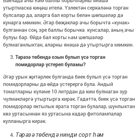
Бакчада ачы һәм баллы борычларны янәшә
утыртмаска киңәш ителә. Үзлектән серкәләнә торган
булсалар да, аларга бал корты белән шөпшәләр дә
кунарга мөмкин. Әгәр бөҗәкләр ачы борычта «кунак»
булганнан соң, эре баллы борычка кунсалар, аның ачы
булуы бар. Өйдә бал корты һәм шөпшәләр
булмаганлыктан, аларны янәшә дә утыртырга мөмкин.
Тәрәзә төбендә озын булып үсә торган
помидорлар үстереп буламы?
Әгәр урын җитәрлек булганда биек булып үсә торган
помидорларны да өйдә үстерергә була. Андый
томатларны күләме 10 литрдан да ким булмаган зур
чүлмәкләргә утыртырга кирәк. Гадәттә, биек үсә торган
помидорлар яктылык ярата торган булалар, шунлыктан
көз уртасыннан яз уртасына кадәр фитолампалар
кулланырга кирәк.
Тәрәзә төбендә нинди сорт һәм