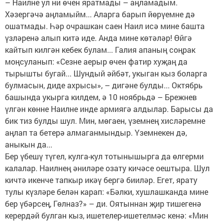
– Наилне ул ни өчен яратмады – аңламадым.
Хәзергәчә аңламыйм... Аларга барып йөрүемне дә
ошатмады. Һәр очрашкан саен Наил исә мине башта
үзләренә алып китә иде. Анда мине көтәләр! Өйгә
кайтып килгән кебек булам... Галия апаның соңрак
моңсуланып: «Сезне аерыр өчен фатир хуҗаң да
тырышты бугай... Шундый әйбәт, укыган кыз боларга
булмасын, диде ахрысы», – дигәне булды... Октябрь
башында укырга килдем, ә 10 ноябрьдә – Брежнев
үлгән көнне Наилне инде армиягә алдылар. Барысы да
бик тиз булды шул. Мин, мөгаен, үземнең хисләремне
аңлап та бетерә алмаганмындыр. Үземнекен дә,
аныкын да...
Бер үбешү түгел, кулга-кул тотынышырга да өлгерми
калалар. Наилнең әниләре озату кичәсе оештыра. Шул
кичтә икенче тапкыр икәү бергә бииләр. Егет, ярату
тулы күзләре белән карап: «Бәлки, хушлашканда мине
бер үбәрсең, Гөлназ?» – ди. Оятыннан җир тишегенә
керердәй булган кыз, ишетелер-ишетелмәс кенә: «Мин