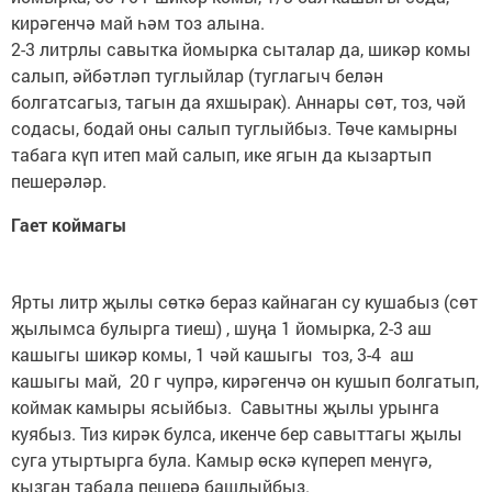
кирәгенчә май һәм тоз алына.
2-3 литрлы савытка йомырка сыталар да, шикәр комы
салып, әйбәтләп туглыйлар (туглагыч белән
болгатсагыз, тагын да яхшырак). Аннары сөт, тоз, чәй
содасы, бодай оны салып туглыйбыз. Төче камырны
табага күп итеп май салып, ике ягын да кызартып
пешерәләр.
Гает коймагы
Ярты литр җылы сөткә бераз кайнаган су кушабыз (сөт
җылымса булырга тиеш) , шуңа 1 йомырка, 2-3 аш
кашыгы шикәр комы, 1 чәй кашыгы тоз, 3-4 аш
кашыгы май, 20 г чупрә, кирәгенчә он кушып болгатып,
коймак камыры ясыйбыз. Савытны җылы урынга
куябыз. Тиз кирәк булса, икенче бер савыттагы җылы
суга утыртырга була. Камыр өскә күпереп менүгә,
кызган табада пешерә башлыйбыз.