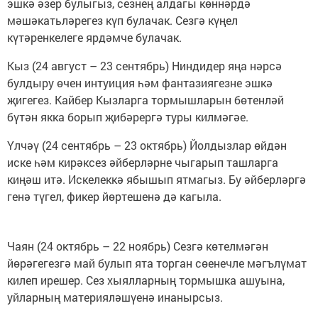
эшкә әзер булыгыз, сезнең алдагы көннәрдә
мәшәкатьләрегез күп булачак. Сезгә күңел
күтәренкелеге ярдәмче булачак.
Кыз (24 август – 23 сентябрь) Ниндидер яңа нәрсә
булдыру өчен интуиция һәм фантазиягезне эшкә
җигегез. Кайбер Кызларга тормышларын бөтенләй
бүтән якка борып җибәрергә туры килмәгәе.
Үлчәү (24 сентябрь – 23 октябрь) Йолдызлар өйдән
иске һәм кирәксез әйберләрне чыгарып ташларга
киңәш итә. Искелеккә ябышып ятмагыз. Бу әйберләргә
генә түгел, фикер йөртешенә дә кагыла.
Чаян (24 октябрь – 22 ноябрь) Сезгә көтелмәгән
йөрәгегезгә май булып ята торган сөенечле мәгълүмат
килеп ирешер. Сез хыялларның тормышка ашуына,
уйларның материяләшүенә инанырсыз.