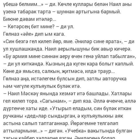
үбешә белмим...» – ди. Көчле куллары белән Наил аны
үзенә табарак тарта – шуннан артыгына бармый.
Биюне дәвам итәләр...
– Көтәрсең бит мине? – ди ул.
Гөлназ «әйе» дип ым кага.
«Син безгә гел килеп йөр, яме. Әниләр сине ярата», – ди
ул хушлашканда. Наил аерылышуны бик авыр кичерә.
«Бу армия мине синнән аеру өчен генә уйлап табылган»,
– ди ул киткәндә. Кызның да күген кара болыт каплый.
Көне дә ямьсез, салкын, җитмәсә, илдә траур...
Гөлназ аңа, истәлегем булсын дип, затлы авторучка
һәм чигүле кулъяулык бүләк итә.
– Наил Мәскәү янында хезмәт итә башлады. Хатлары
гел килеп тора. «Сагынам», – дип яза. Әллә өченче, әллә
дүртенче хаты иде. «Утырып еладым, син бүләк иткән
ручканы «дед»лар сындырган, ә кулъяулыкны аяк
астына салып таптаганнар. Йөрәгемне телгәләп
аттылармыни...» – дигән. «Учебка» вакытында булган
тагын кайбер хәлләрне язган. Әниләренә болар