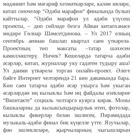
мәдәният һәм мәгариф хезмәткәрләре, каләм ияләре,
китап сөючеләр “Әдәби марафон“ финалында булып
кайттылар. “Әдәби марафон ул әдәби үзүсеш
проекты, – дип сөйләде безгә Айван китапханәсе
мөдире Гөлнар Шәмсетдинова. – Ул 2017 елның
сентябрь аеннан башлап квартал саен үткәрелә.
Проектның төп максаты –татар шәхесен
камилләштерү. Ничек? Кешеләрдә татарча әдәби
әсәрләр, китап, журналлар уку гадәтен тудыру аша!
Ул даими үткәрелә торган онлайн-проект. Әлеге
бәйге Интернет челтәрендә 21 көн дәвамында бара.
Көн саен татарча әдәби әсәр укырга һәм укыган
әсәрләрдән иң кызыклы һәм иң файдалы өзекләрне
“Вконтакте” социаль челтәргә куярга кирәк. Моны
башкаларны да кызыксындырырлык итеп, фотолар,
кызыклы фикерләр белән эшлисең. Пирамидада
музыкаль-әдәби финал бик күңелле үтте. Язучылар,
фән эшлеклеләре, җырчыларның чыгышларын