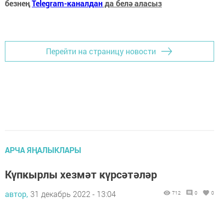
безнең
Telegram-каналдан
да белә аласыз
Перейти на страницу новости
АРЧА ЯҢАЛЫКЛАРЫ
Күпкырлы хезмәт күрсәтәләр
автор,
31 декабрь 2022 - 13:04
712
0
0