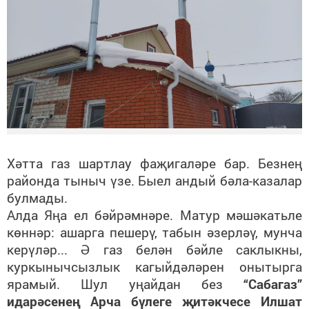
Хәтта газ шартлау фаҗигаләре бар. Безнең
районда тыныч үзе. Быел андый бәла-казалар
булмады.
Алда Яңа ел бәйрәмнәре. Матур мәшәкатьле
көннәр: ашарга пешерү, табын әзерләү, мунча
керүләр... Ә газ белән бәйле саклыкны,
куркынычсызлык кагыйдәләрен онытырга
ярамый. Шул уңайдан без
“Сабагаз”
идарәсенең Арча бүлеге җитәкчесе Илшат