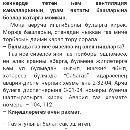
көннәрдә төтен һәм вентиляция
каналларының урам яктагы башларына
бозлар катарга мөмкин.
– Моңа аеруча игътибарлы булырга кирәк.
Морҗа башларын, стенадан чыккан газ миче
торбасын даими карап тору сорала.
– Бүлмәдә газ исе сизелсә иң элек нишләргә?
– Газ исе сизелсә яки газ приборы эшләмәсә,
иң элек кранны ябарга, бүлмәне җилләтергә
һәм ул бүлмәдән чыгып, ишекне ябып,
хәтәрсез бүлмәдә “Сабагаз” идарәсенең
авария-диспетчерлык хезмәтенә 2-32-04, Арча
бүлеге диспетчерына 3-01-04 номеры буенча
шалтыратырга кирәк. Авария газ хезмәте
номеры – 104, 112.
– Киңәшләрегез өчен рәхмәт.
– Газ ягулыгы белән сак эш итеп,