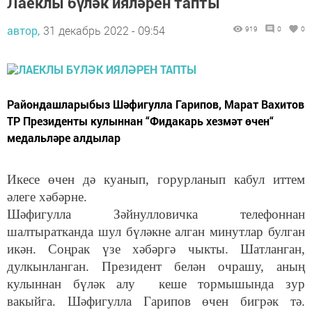
Лаеклы бүләк ияләрен тапты
автор,
31 декабрь 2022 - 09:54
919
0
0
Райондашларыбыз Шәфигулла Гарипов, Марат Вахитов
ТР Президенты кулыннан “Фидакарь хезмәт өчен“
медальләре алдылар
Икесе өчен дә куанып, горурланып кабул иттем
әлеге хәбәрне.
Шәфигулла Зәйнулловичка телефоннан
шалтыратканда шул бүләкне алган минутлар булган
икән. Соңрак үзе хәбәргә чыкты. Шатланган,
дулкынланган. Президент белән очрашу, аның
кулыннан бүләк алу кеше тормышында зур
вакыйга. Шәфигулла Гарипов өчен бигрәк тә.