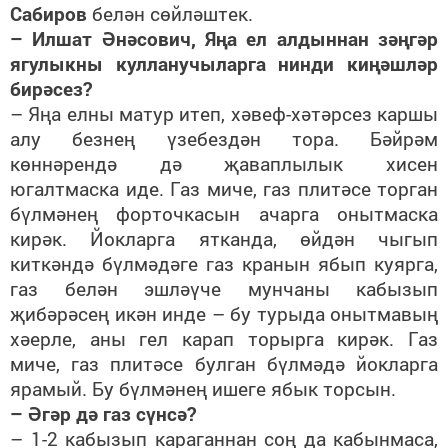
Сабиров
белән сөйләштек.
– Илшат Әнәсович, Яңа ел алдыннан зәңгәр
ягулыкны кулланучыларга нинди киңәшләр
бирәсез?
– Яңа елны матур итеп, хәвеф-хәтәрсез каршы
алу безнең үзебездән тора. Бәйрәм
көннәрендә дә җаваплылык хисен
югалтмаска иде. Газ миче, газ плитәсе торган
бүлмәнең форточкасын ачарга онытмаска
кирәк. Йокларга ятканда, өйдән чыгып
киткәндә бүлмәдәге газ кранын ябып куярга,
газ белән эшләүче мунчаны кабызып
җибәрәсең икән инде – бу турыда онытмавың
хәерле, аны гел карап торырга кирәк. Газ
миче, газ плитәсе булган бүлмәдә йокларга
ярамый. Бу бүлмәнең ишеге ябык торсын.
– Әгәр дә газ сүнсә?
– 1-2 кабызып караганнан соң да кабынмаса,