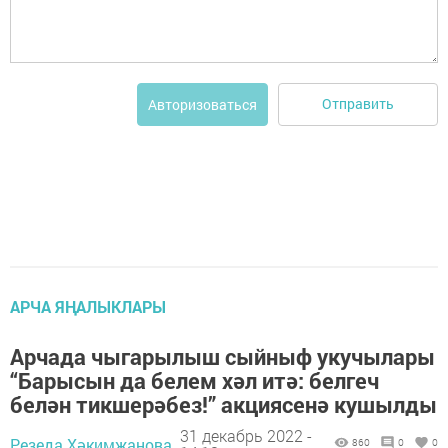
Отправить
Авторизоваться
АРЧА ЯҢАЛЫКЛАРЫ
Арчада чыгарылыш сыйныф укучылары
“Барысын да белем хәл итә: белгеч
белән тикшерәбез!” акциясенә кушылды
31 декабрь 2022 -
Резеда Хәкимҗанова,
860
0
0