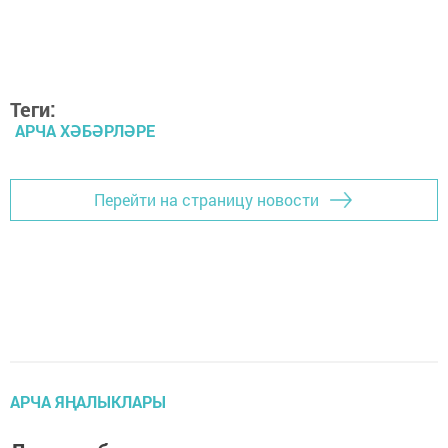
Теги:
АРЧА ХӘБӘРЛӘРЕ
Перейти на страницу новости
АРЧА ЯҢАЛЫКЛАРЫ