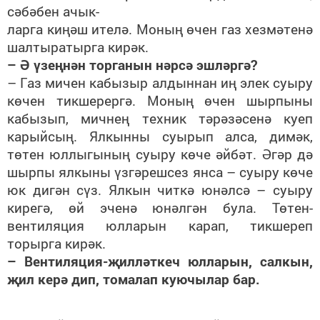
сәбәбен ачык-
ларга киңәш ителә. Моның өчен газ хезмәтенә
шалтыратырга кирәк.
– Ә үзеңнән торганын нәрсә эшләргә?
– Газ мичен кабызыр алдыннан иң элек суыру
көчен тикшерергә. Моның өчен шырпыны
кабызып, мичнең техник тәрәзәсенә куеп
карыйсың. Ялкынны суырып алса, димәк,
төтен юллыгының суыру көче әйбәт. Әгәр дә
шырпы ялкыны үзгәрешсез янса – суыру көче
юк дигән сүз. Ялкын читкә юнәлсә – суыру
кирегә, өй эченә юнәлгән була. Төтен-
вентиляция юлларын карап, тикшереп
торырга кирәк.
– Вентиляция-җилләткеч юлларын, салкын,
җил керә дип, томалап куючылар бар.