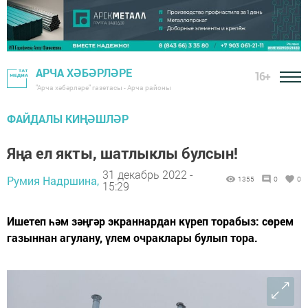
АРЧА ХӘБӘРЛӘРЕ
16+
"Арча хәбәрләре" газетасы - Арча районы
ФАЙДАЛЫ КИҢӘШЛӘР
Яңа ел якты, шатлыклы булсын!
31 декабрь 2022 -
Румия Надршина,
1355
0
0
15:29
Ишетеп һәм зәңгәр экраннардан күреп торабыз: сөрем
газыннан агулану, үлем очраклары булып тора.