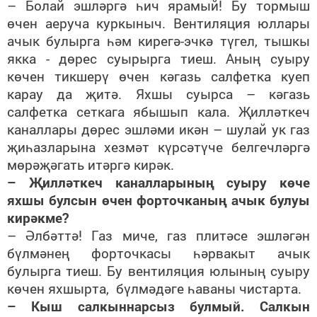
– Болай эшләргә һич ярамый! Бу тормыш
өчен аеруча куркыныч. Вентиляция юллары
ачык булырга һәм кирегә-эчкә түгел, тышкы
якка - дөрес суырырга тиеш. Аның суыру
көчен тикшерү өчен кәгазь салфетка куеп
карау да җитә. Яхшы суырса – кәгазь
салфетка сеткага ябышып кала. Җилләткеч
каналлары дөрес эшләми икән – шулай ук газ
җиһазларына хезмәт күрсәтүче белгечләргә
мөрәҗәгать итәргә кирәк.
– Җилләткеч каналларының суыру көче
яхшы булсын өчен форточканың ачык булуы
кирәкме?
– Әлбәттә! Газ миче, газ плитәсе эшләгән
бүлмәнең форточкасы һәрвакыт ачык
булырга тиеш. Бу вентиляция юлының суыру
көчен яхшырта, бүлмәдәге һаваны чистарта.
– Кыш салкыннарсыз булмый. Салкын