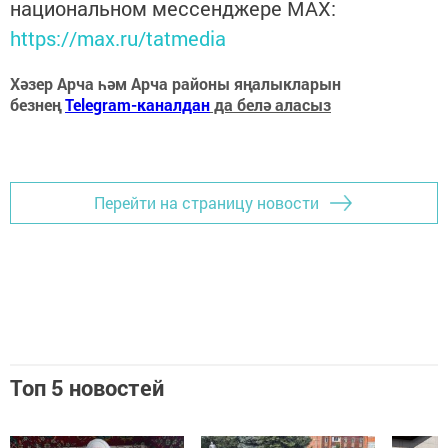
национальном мессенджере MАХ:
https://max.ru/tatmedia
Хәзер Арча һәм Арча районы яңалыкларын
безнең
Telegram-каналдан
да белә аласыз
Перейти на страницу новости
Топ 5 новостей