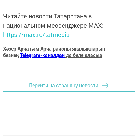
Читайте новости Татарстана в
национальном мессенджере MАХ:
https://max.ru/tatmedia
Хәзер Арча һәм Арча районы яңалыкларын
безнең
Telegram-каналдан
да белә аласыз
Перейти на страницу новости