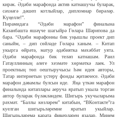
кирәк. Әдәби марафонда актив катнашучы буларак,
сәхнәгә дәшеп котлыйлар, дипломнар бирәләр.
Күңелле!”.
Пирамидага “Әдәби марафон” финалына
Казанбашта яшәүче шагыйрә Гөлара Шәрипова да
бара. “Әдәби марафонны бик уңышлы проект дип
саныйм, – дип сөйләде Гөлара ханым. – Китап
укырга өйрәтә, матур әдәбиятка мәхәббәт уята.
Әдәби марафонда бик теләп катнашам. Раил
Гатауллинның әлеге хезмәте хөрмәткә лаек. Ул
проектның төп оештыручысы һәм идея авторы,
Татар интернетын үстерү фонды җитәкчесе. Әдәби
марафон дәвамлы булсын иде. Яңа үткән марафон
финалында китаплары аеруча яратып укыла торган
автор буларак бүләкләндем. Шигырь укучыларыма
рәхмәт. “Баллы көзләрем” китабын, “ВКонтакте”га
куелган шигырьләремне яратып укыйлар.
Шигырьләремә карата фикерләрен язалар. Минем