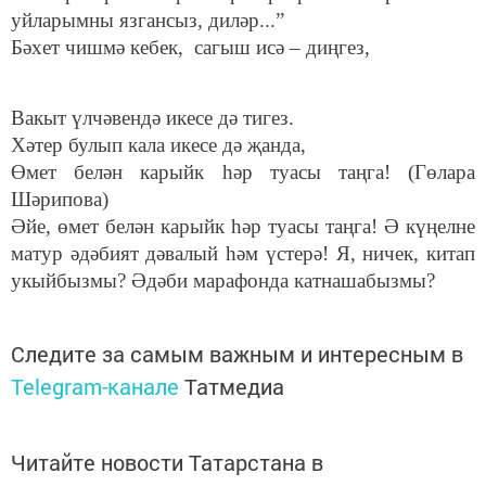
уйларымны язгансыз, диләр...”
Бәхет чишмә кебек, сагыш исә – диңгез,
Вакыт үлчәвендә икесе дә тигез.
Хәтер булып кала икесе дә җанда,
Өмет белән карыйк һәр туасы таңга! (Гөлара
Шәрипова)
Әйе, өмет белән карыйк һәр туасы таңга! Ә күңелне
матур әдәбият дәвалый һәм үстерә! Я, ничек, китап
укыйбызмы? Әдәби марафонда катнашабызмы?
Следите за самым важным и интересным в
Telegram-канале
Татмедиа
Читайте новости Татарстана в