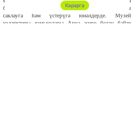
музеенда директор булып эшли башлады. Бөтен
Карарга
белемен, тәҗрибәсен тарихи-мәдәни мирасны
саклауга һәм үстерүгә юнәлдерде. Музей
коллективы язмышлары Арча җире белән бәйле
язучылар һәм сәнгать, фән эшлеклеләре турындагы
материалларны туплау буенча зур эш башкарды. Ул
елларда Шәфигулла Гарипов газетабызның актив
хәбәрчесе булды, кызыклы язмалар әзерләде.
Язмабызның икенче герое Марат Вахитовның бөтен
эшчәнлеге авыл хуҗалыгы тармагы белән бәйле.
Аның әтисе Мирзаян Вахитов районда гына түгел,
республикада да билгеле шәхес иде. Башта Арча
сорт сынау участогында мөдир иде, аннан соң
“Октябрь“ колхозы рәисе булды, аны ил күләмендә
танылырлык дәрәҗәгә күтәрде. Улы Марат та
кечкенәдән әтисе янында сорт сынау участогында
беренче чыныгуларын ала, үсемлекләр дөньясы,
аларны үстерү серләре белән таныша.