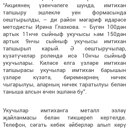
“Акциянең үзенчәлеге шунда, имтихан
тапшыру эшлекле уен формасында
оештырылды, – ди район мәгариф идарәсе
методисты Ирина Глазкова. – Бүген 100дән
артык 11нче сыйныф укучысы һәм 150дән
артык 9нчы сыйныф укучысы имтихан
тапшырып карый. Ә оештыручылар,
күзәтүчеләр ролендә исә 10нчы сыйныф
укучылары. Киләсе елга үзләре имтихан
тапшырасы укучылар имтихан барышын
үзләре күзәтә, биремнәрнең ничек
чыгарылуы, аларның ничек таратылуы белән
таныша алсын өчен эшләнә бу”.
Укучылар имтиханга металл эзләү
җайланмасы белән тикшереп кертелде.
Телефон, сәгать кебек әйберләр алып керү