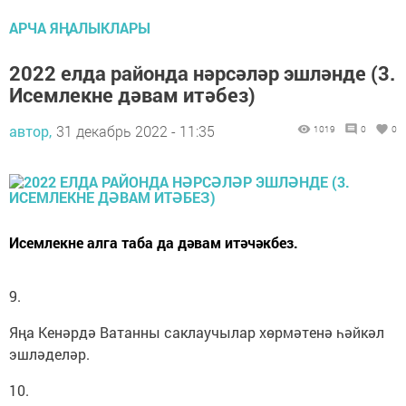
АРЧА ЯҢАЛЫКЛАРЫ
2022 елда районда нәрсәләр эшләнде (3.
Исемлекне дәвам итәбез)
автор,
31 декабрь 2022 - 11:35
1019
0
0
Исемлекне алга таба да дәвам итәчәкбез.
9.
Яңа Кенәрдә Ватанны саклаучылар хөрмәтенә һәйкәл
эшләделәр.
10.