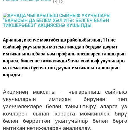
14:13
Арчаның икенче мәктәбендә районыбызның 11нче
сыйныф укучылары математикадан бердәм дәүләт
имтиханының база һәм профиль өлешләрен тапшырып
караса, бишенче гимназиядә 9нчы сыйныф укучылары
математика буенча төп дәүләт имтиханы тапшырып
карады.
Акциянең максаты – чыгарылыш сыйныф
укучыларын имтихан бирүнең төп
үзенчәлекләре белән таныштыру, аларга үз
көчләрен сынап карарга мөмкинлек бирү
белән беррәттән укытучылар белән бергә
имтихан нәтиҗәләрен анализлау.