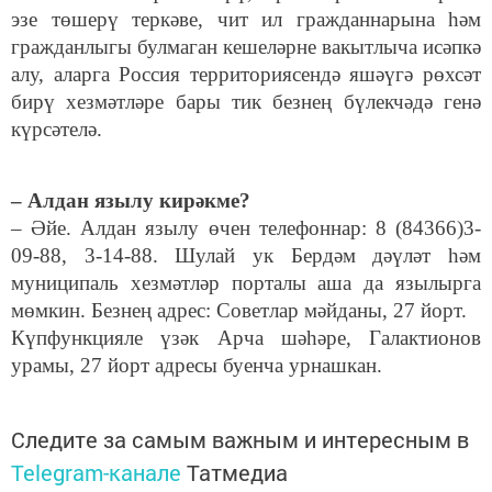
эзе төшерү теркәве, чит ил гражданнарына һәм
гражданлыгы булмаган кешеләрне вакытлыча исәпкә
алу, аларга Россия территориясендә яшәүгә рөхсәт
бирү хезмәтләре бары тик безнең бүлекчәдә генә
күрсәтелә.
– Алдан язылу кирәкме?
– Әйе. Алдан язылу өчен телефоннар: 8 (84366)3-
09-88, 3-14-88. Шулай ук Бердәм дәүләт һәм
муниципаль хезмәтләр порталы аша да язылырга
мөмкин. Безнең адрес: Советлар мәйданы, 27 йорт.
Күпфункцияле үзәк Арча шәһәре, Галактионов
урамы, 27 йорт адресы буенча урнашкан.
Следите за самым важным и интересным в
Telegram-канале
Татмедиа