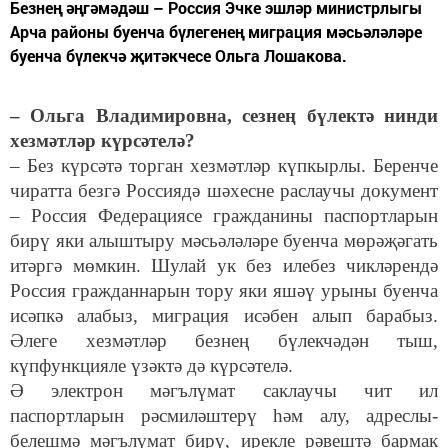
Безнең әңгәмәдәш – Россия Эчке эшләр министрлыгы
Арча районы буенча бүлегенең миграция мәсьәләләре
буенча бүлекчә җитәкчесе Ольга Лошакова.
– Ольга Владимировна, сезнең бүлектә нинди
хезмәтләр күрсәтелә?
– Без күрсәтә торган хезмәтләр күпкырлы. Беренче
чиратта безгә Россиядә шәхесне раслаучы документ
– Россия Федерациясе гражданины паспортларын
бирү яки алыштыру мәсьәләләре буенча мөрәҗәгать
итәргә мөмкин. Шулай ук без илебез чикләрендә
Россия гражданнарын тору яки яшәү урыны буенча
исәпкә алабыз, миграция исәбен алып барабыз.
Әлеге хезмәтләр безнең бүлекчәдән тыш,
күпфункцияле үзәктә дә күрсәтелә.
Ә электрон мәгълүмат саклаучы чит ил
паспортларын рәсмиләштерү һәм алу, адреслы-
белешмә мәгълүмат бирү, ирекле рәвештә бармак