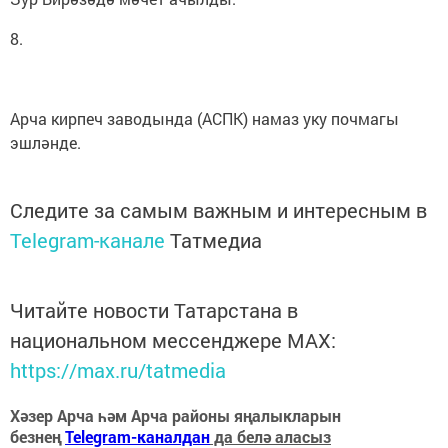
8.
Арча кирпеч заводында (АСПК) намаз уку почмагы
эшләнде.
Следите за самым важным и интересным в
Telegram-канале
Татмедиа
Читайте новости Татарстана в
национальном мессенджере MАХ:
https://max.ru/tatmedia
Хәзер Арча һәм Арча районы яңалыкларын
безнең
Telegram-каналдан
да белә аласыз