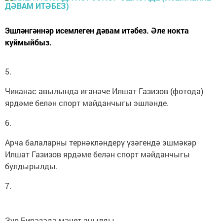
Эшләнгәннәр исемлеген дәвам итәбез. Әле нокта
куймыйбыз.
5.
Чиканас авылында иганәче Илшат Газизов (фотода)
ярдәме белән спорт мәйданчыгы эшләнде.
6.
Арча балаларны тернәкләндерү үзәгендә эшмәкәр
Илшат Газизов ярдәме белән спорт мәйданчыгы
булдырылды.
7.
Зур Бирәзәдә мәчет ачылды.