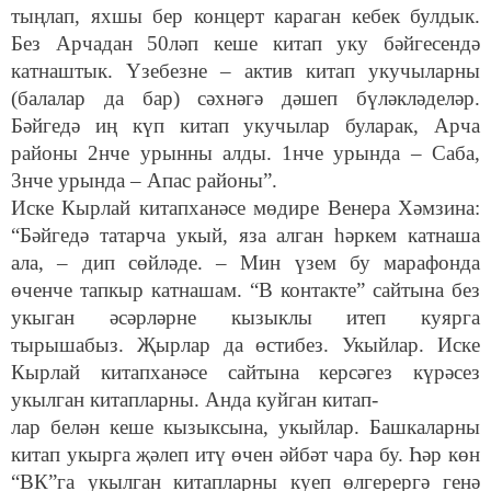
тыңлап, яхшы бер концерт караган кебек булдык.
Без Арчадан 50ләп кеше китап уку бәйгесендә
катнаштык. Үзебезне – актив китап укучыларны
(балалар да бар) сәхнәгә дәшеп бүләкләделәр.
Бәйгедә иң күп китап укучылар буларак, Арча
районы 2нче урынны алды. 1нче урында – Саба,
3нче урында – Апас районы”.
Иске Кырлай китапханәсе мөдире Венера Хәмзина:
“Бәйгедә татарча укый, яза алган һәркем катнаша
ала, – дип сөйләде. – Мин үзем бу марафонда
өченче тапкыр катнашам. “В контакте” сайтына без
укыган әсәрләрне кызыклы итеп куярга
тырышабыз. Җырлар да өстибез. Укыйлар. Иске
Кырлай китапханәсе сайтына керсәгез күрәсез
укылган китапларны. Анда куйган китап-
лар белән кеше кызыксына, укыйлар. Башкаларны
китап укырга җәлеп итү өчен әйбәт чара бу. Һәр көн
“ВК”га укылган китапларны куеп өлгерергә генә