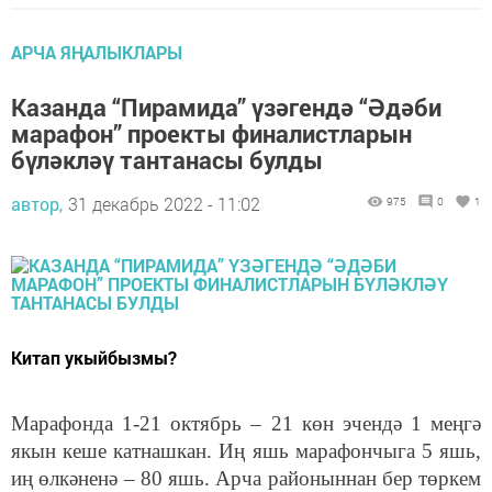
АРЧА ЯҢАЛЫКЛАРЫ
Казанда “Пирамида” үзәгендә “Әдәби
марафон” проекты финалистларын
бүләкләү тантанасы булды
автор,
31 декабрь 2022 - 11:02
975
0
1
Китап укыйбызмы?
Марафонда 1-21 октябрь – 21 көн эчендә 1 меңгә
якын кеше катнашкан. Иң яшь марафончыга 5 яшь,
иң өлкәненә – 80 яшь. Арча районыннан бер төркем