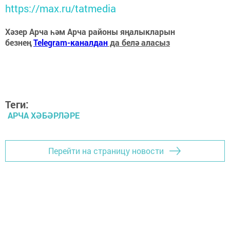
https://max.ru/tatmedia
Хәзер Арча һәм Арча районы яңалыкларын
безнең
Telegram-каналдан
да белә аласыз
Теги:
АРЧА ХӘБӘРЛӘРЕ
Перейти на страницу новости