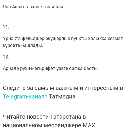
Яңа Ашытта мәчет ачылды.
11.
Үрнәктә фельдшер-акушерлык пункты халыкка хезмәт
күрсәтә башлады.
12.
Арчада рухи-мәгьрифәт үзәге сафка басты.
Следите за самым важным и интересным в
Telegram-канале
Татмедиа
Читайте новости Татарстана в
национальном мессенджере MАХ: