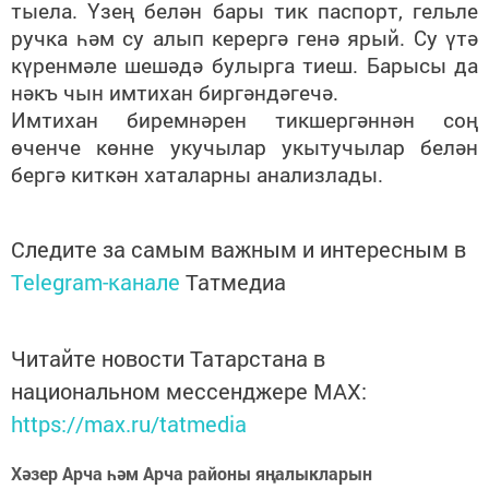
тыела. Үзең белән бары тик паспорт, гельле
ручка һәм су алып керергә генә ярый. Су үтә
күренмәле шешәдә булырга тиеш. Барысы да
нәкъ чын имтихан биргәндәгечә.
Имтихан биремнәрен тикшергәннән соң
өченче көнне укучылар укытучылар белән
бергә киткән хаталарны анализлады.
Следите за самым важным и интересным в
Telegram-канале
Татмедиа
Читайте новости Татарстана в
национальном мессенджере MАХ:
https://max.ru/tatmedia
Хәзер Арча һәм Арча районы яңалыкларын