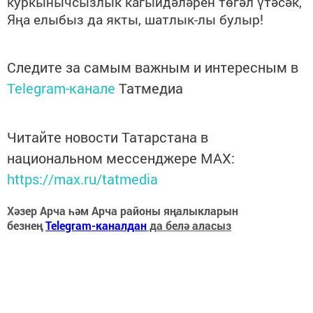
куркынычсызлык кагыйдәләрен төгәл үтәсәк,
Яңа елыбыз да якты, шатлык-лы булыр!
Следите за самым важным и интересным в
Telegram-канале
Татмедиа
Читайте новости Татарстана в
национальном мессенджере MАХ:
https://max.ru/tatmedia
Хәзер Арча һәм Арча районы яңалыкларын
безнең
Telegram-каналдан
да белә аласыз