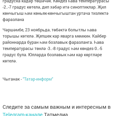
градуска кадәр төшәчәк. Көндез һава температурасы
-2..-7 градус көтелә, дип хәбәр итә синоптиклар. Җил
көнчыгыш һәм көньяк-көнчыгыштан уртача тизлектә
фаразлана
Чәршәмбе, 23 ноябрьдә, төбәктә болытлы һава
торышы көтелә. Җепшек кар яварга мөмкин. Кайбер
районнарда буран һәм бозлавык фаразланга. Һава
температурасы төнлә -3..-8 градус һәм көндез 0..-5
градус була. Юлларда бозлавык һәм кар көртләре
көтелә.
Чыганак -
"Татар-информ"
Следите за самым важным и интересным в
Telegram-канале
Татмедиа