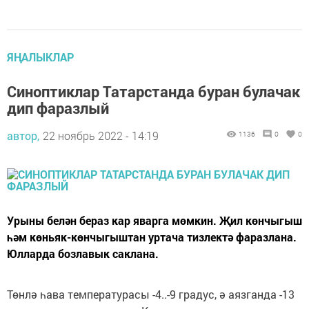
ЯҢАЛЫКЛАР
Синоптиклар Татарстанда буран булачак
дип фаразлый
автор,
22 ноябрь 2022 - 14:19
1136
0
0
Урыны белән бераз кар яварга мөмкин. Җил көнчыгыш
һәм көньяк-көнчыгыштан уртача тизлектә фаразлана.
Юлларда бозлавык саклана.
Төнлә һава температурасы -4..-9 градус, ә аязганда -13