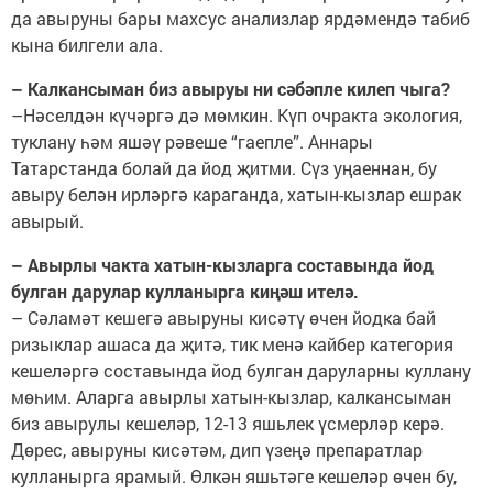
да авыруны бары махсус анализлар ярдәмендә табиб
кына билгели ала.
– Калкансыман биз авыруы ни сәбәпле килеп чыга?
–Нәселдән күчәргә дә мөмкин. Күп очракта экология,
туклану һәм яшәү рәвеше “гаепле”. Аннары
Татарстанда болай да йод җитми. Сүз уңаеннан, бу
авыру белән ирләргә караганда, хатын-кызлар ешрак
авырый.
– Авырлы чакта хатын-кызларга составында йод
булган дарулар кулланырга киңәш ителә.
– Сәламәт кешегә авыруны кисәтү өчен йодка бай
ризыклар ашаса да җитә, тик менә кайбер категория
кешеләргә составында йод булган даруларны куллану
мөһим. Аларга авырлы хатын-кызлар, калкансыман
биз авырулы кешеләр, 12-13 яшьлек үсмерләр керә.
Дөрес, авыруны кисәтәм, дип үзеңә препаратлар
кулланырга ярамый. Өлкән яшьтәге кешеләр өчен бу,