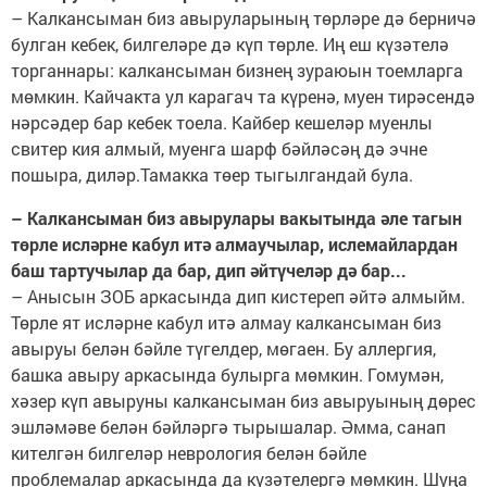
– Калкансыман биз авыруларының төрләре дә берничә
булган кебек, билгеләре дә күп төрле. Иң еш күзәтелә
торганнары: калкансыман бизнең зураюын тоемларга
мөмкин. Кайчакта ул карагач та күренә, муен тирәсендә
нәрсәдер бар кебек тоела. Кайбер кешеләр муенлы
свитер кия алмый, муенга шарф бәйләсәң дә эчне
пошыра, диләр.Тамакка төер тыгылгандай була.
– Калкансыман биз авырулары вакытында әле тагын
төрле исләрне кабул итә алмаучылар, ислемайлардан
баш тартучылар да бар, дип әйтүчеләр дә бар...
– Анысын ЗОБ аркасында дип кистереп әйтә алмыйм.
Төрле ят исләрне кабул итә алмау калкансыман биз
авыруы белән бәйле түгелдер, мөгаен. Бу аллергия,
башка авыру аркасында булырга мөмкин. Гомумән,
хәзер күп авыруны калкансыман биз авыруының дөрес
эшләмәве белән бәйләргә тырышалар. Әмма, санап
кителгән билгеләр неврология белән бәйле
проблемалар аркасында да күзәтелергә мөмкин. Шуңа