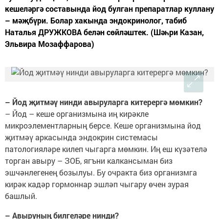
кешеләргә составында йод булган препаратлар куллану
– мәҗбүри. Болар хакында эндокринолог, табиб
Наталья ДРУЖКОВА белән сөйләштек. (Шәһри Казан,
Эльвира Мозаффарова)
– Йод җитмәү нинди авыруларга китерергә мөмкин?
– Йод – кеше организмына иң кирәкле
микроэлементларның берсе. Кеше организмына йод
җитмәү аркасында эндокрин системасы
патологияләре килеп чыгарга мөмкин. Иң еш күзәтелә
торган авыру – ЗОБ, ягъни калкансыман биз
эшчәнлегенең бозылуы. Бу очракта биз организмга
кирәк кадәр гормоннар эшләп чыгару өчен зурая
башлый.
– Авыруның билгеләре нинди?