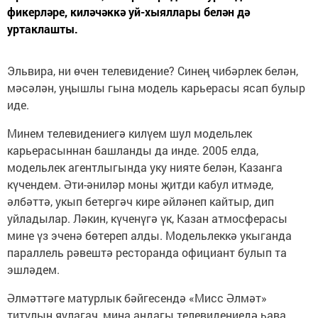
фикерләре, киләчәккә уй-хыяллары белән дә
уртаклашты.
Эльвира, ни өчен телевидение? Синең чибәрлек белән,
мәсәлән, уңышлы гына модель карьерасы ясап булыр
иде.
Минем телевидениегә килүем шул модельлек
карьерасыннан башланды да инде. 2005 елда,
модельлек агентлыгында уку нияте белән, Казанга
күчендем. Әти-әниләр моны җитди кабул итмәде,
әлбәттә, укып бетергәч кире әйләнеп кайтыр, дип
уйладылар. Ләкин, күченүгә үк, Казан атмосферасы
мине үз эченә бөтереп алды. Модельлеккә укыганда
параллель рәвештә ресторанда официант булып та
эшләдем.
Әлмәттәге матурлык бәйгесендә «Мисс Әлмәт»
титулын яулагач, миңа андагы телевидениедә һава