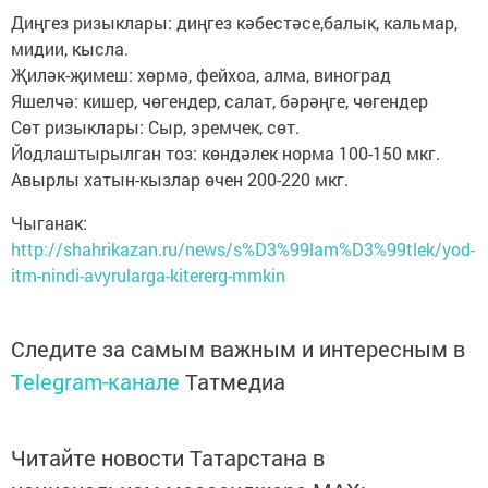
Диңгез ризыклары: диңгез кәбестәсе,балык, кальмар,
мидии, кысла.
Җиләк-җимеш: хөрмә, фейхоа, алма, виноград
Яшелчә: кишер, чөгендер, салат, бәрәңге, чөгендер
Сөт ризыклары: Сыр, эремчек, сөт.
Йодлаштырылган тоз: көндәлек норма 100-150 мкг.
Авырлы хатын-кызлар өчен 200-220 мкг.
Чыганак:
http://shahrikazan.ru/news/s%D3%99lam%D3%99tlek/yod-
itm-nindi-avyrularga-kitererg-mmkin
Следите за самым важным и интересным в
Telegram-канале
Татмедиа
Читайте новости Татарстана в