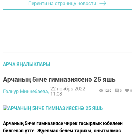
Перейти на страницу новости
АРЧА ЯҢАЛЫКЛАРЫ
Арчаның 5нче гимназиясенә 25 яшь
22 ноябрь 2022 -
Гөлнур Миннебаева,
1269
0
0
11:08
Арчаның 5нче гимназиясе чирек гасырлык юбилеен
билгеләп үтте. Җуелмас белем тарихы, онытылмас