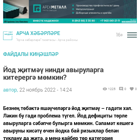
АРЧА ХӘБӘРЛӘРЕ
16+
"Арча хәбәрләре" газетасы - Арча районы
ФАЙДАЛЫ КИҢӘШЛӘР
Йод җитмәү нинди авыруларга
китерергә мөмкин?
автор,
22 ноябрь 2022 - 14:24
1225
0
0
Безнең төбәктә яшәүчеләргә йод җитмәү – гадәти хәл.
Ләкин бу гади проблема түгел. Йод дефициты төрле
авыруларга сәбәпче булырга мөмкин. Сәламәт кешегә
авыруны кисәтү өчен йодка бай ризыклар белән
туклану да җитә, ә менә кайбер төр категория