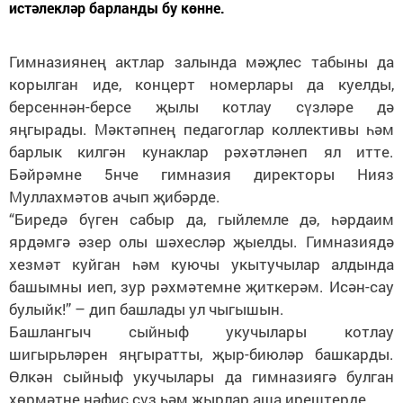
истәлекләр барланды бу көнне.
Гимназиянең актлар залында мәҗлес табыны да
корылган иде, концерт номерлары да куелды,
берсеннән-берсе җылы котлау сүзләре дә
яңгырады. Мәктәпнең педагоглар коллективы һәм
барлык килгән кунаклар рәхәтләнеп ял итте.
Бәйрәмне 5нче гимназия директоры Нияз
Муллахмәтов ачып җибәрде.
“Биредә бүген сабыр да, гыйлемле дә, һәрдаим
ярдәмгә әзер олы шәхесләр җыелды. Гимназиядә
хезмәт куйган һәм куючы укытучылар алдында
башымны иеп, зур рәхмәтемне җиткерәм. Исән-сау
булыйк!” – дип башлады ул чыгышын.
Башлангыч сыйныф укучылары котлау
шигырьләрен яңгыратты, җыр-биюләр башкарды.
Өлкән сыйныф укучылары да гимназиягә булган
хөрмәтне нәфис сүз һәм җырлар аша ирештерде.