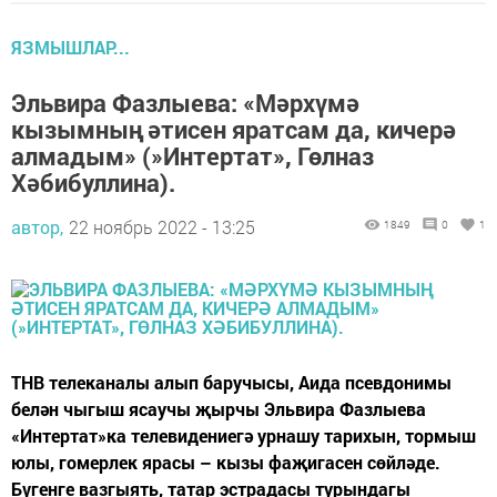
ЯЗМЫШЛАР...
Эльвира Фазлыева: «Мәрхүмә
кызымның әтисен яратсам да, кичерә
алмадым» (»Интертат», Гөлназ
Хәбибуллина).
автор,
22 ноябрь 2022 - 13:25
1849
0
1
ТНВ телеканалы алып баручысы, Аида псевдонимы
белән чыгыш ясаучы җырчы Эльвира Фазлыева
«Интертат»ка телевидениегә урнашу тарихын, тормыш
юлы, гомерлек ярасы – кызы фаҗигасен сөйләде.
Бүгенге вазгыять, татар эстрадасы турындагы