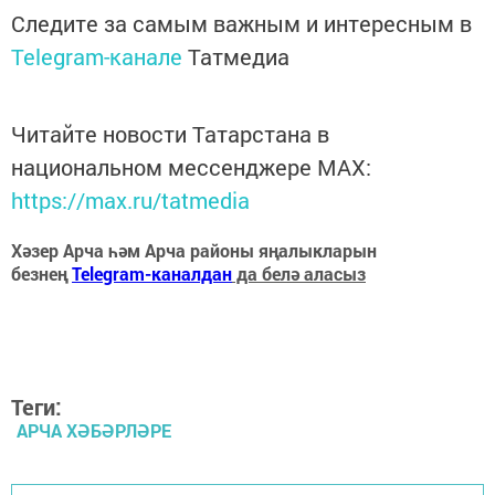
Следите за самым важным и интересным в
Telegram-канале
Татмедиа
Читайте новости Татарстана в
национальном мессенджере MАХ:
https://max.ru/tatmedia
Хәзер Арча һәм Арча районы яңалыкларын
безнең
Telegram-каналдан
да белә аласыз
Теги:
АРЧА ХӘБӘРЛӘРЕ