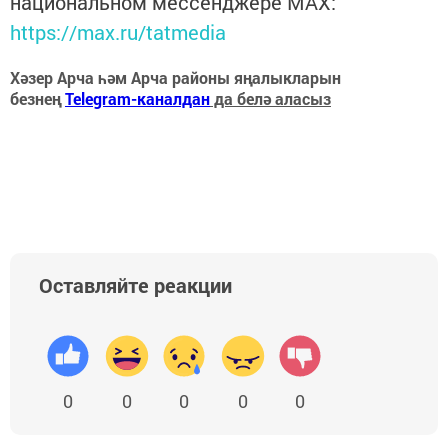
национальном мессенджере MАХ:
https://max.ru/tatmedia
Хәзер Арча һәм Арча районы яңалыкларын
безнең
Telegram-каналдан
да белә аласыз
Оставляйте реакции
0
0
0
0
0