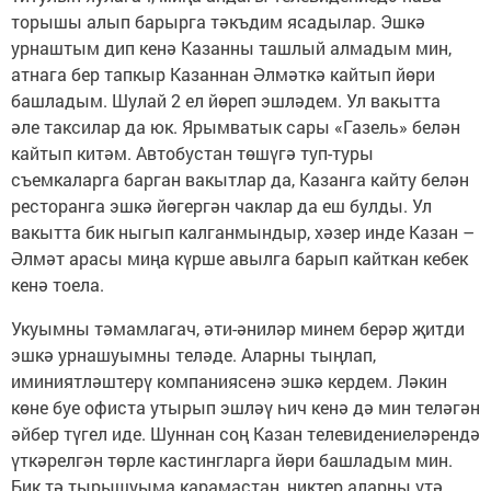
торышы алып барырга тәкъдим ясадылар. Эшкә
урнаштым дип кенә Казанны ташлый алмадым мин,
атнага бер тапкыр Казаннан Әлмәткә кайтып йөри
башладым. Шулай 2 ел йөреп эшләдем. Ул вакытта
әле таксилар да юк. Ярымватык сары «Газель» белән
кайтып китәм. Автобустан төшүгә туп-туры
съемкаларга барган вакытлар да, Казанга кайту белән
ресторанга эшкә йөгергән чаклар да еш булды. Ул
вакытта бик ныгып калганмындыр, хәзер инде Казан –
Әлмәт арасы миңа күрше авылга барып кайткан кебек
кенә тоела.
Укуымны тәмамлагач, әти-әниләр минем берәр җитди
эшкә урнашуымны теләде. Аларны тыңлап,
иминиятләштерү компаниясенә эшкә кердем. Ләкин
көне буе офиста утырып эшләү һич кенә дә мин теләгән
әйбер түгел иде. Шуннан соң Казан телевидениеләрендә
үткәрелгән төрле кастингларга йөри башладым мин.
Бик тә тырышуыма карамастан, никтер аларны үтә