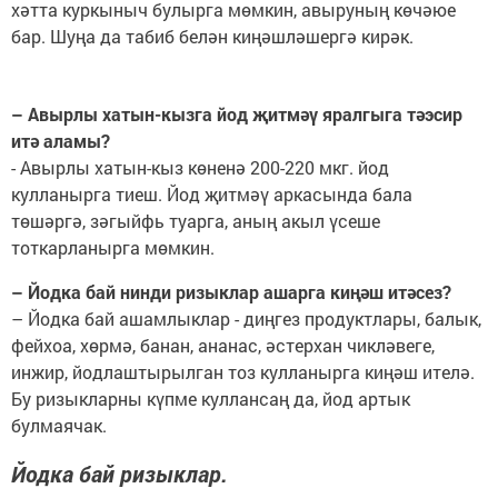
хәтта куркыныч булырга мөмкин, авыруның көчәюе
бар. Шуңа да табиб белән киңәшләшергә кирәк.
– Авырлы хатын-кызга йод җитмәү яралгыга тәэсир
итә аламы?
- Авырлы хатын-кыз көненә 200-220 мкг. йод
кулланырга тиеш. Йод җитмәү аркасында бала
төшәргә, зәгыйфь туарга, аның акыл үсеше
тоткарланырга мөмкин.
– Йодка бай нинди ризыклар ашарга киңәш итәсез?
– Йодка бай ашамлыклар - диңгез продуктлары, балык,
фейхоа, хөрмә, банан, ананас, әстерхан чикләвеге,
инжир, йодлаштырылган тоз кулланырга киңәш ителә.
Бу ризыкларны күпме куллансаң да, йод артык
булмаячак.
Йодка бай ризыклар.