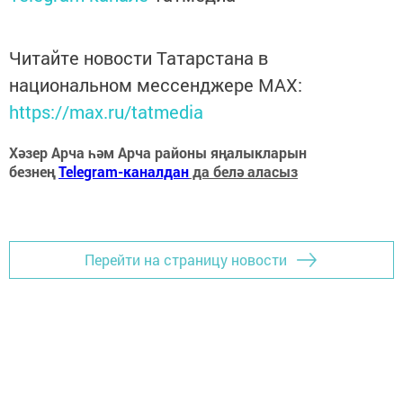
Читайте новости Татарстана в
национальном мессенджере MАХ:
https://max.ru/tatmedia
Хәзер Арча һәм Арча районы яңалыкларын
безнең
Telegram-каналдан
да белә аласыз
Перейти на страницу новости