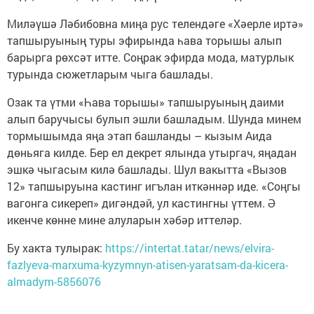
Миләүшә Ләбибовна миңа рус телендәге «Хәерле иртә»
тапшыруының туры эфирында һава торышы алып
барырга рөхсәт итте. Соңрак эфирда мода, матурлык
турында сюжетларым чыга башлады.
Озак та үтми «Һава торышы» тапшыруының даими
алып баручысы булып эшли башладым. Шунда минем
тормышымда яңа этап башланды – кызым Аида
дөньяга килде. Бер ел декрет ялында утыргач, яңадан
эшкә чыгасым килә башлады. Шул вакытта «Вызов
12» тапшыруына кастинг игълан иткәннәр иде. «Соңгы
вагонга сикереп» дигәндәй, ул кастингны үттем. Ә
икенче көнне мине алуларын хәбәр иттеләр.
Бу хакта тулырак:
https://intertat.tatar/news/elvira-
fazlyeva-marxuma-kyzymnyn-atisen-yaratsam-da-kicera-
almadym-5856076