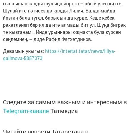
гына яшәп калды шул яңа йортта – абый үлеп китте.
Шулай итеп әтисез дә калды Лилия. Балда-майда
йөзгән бала түгел, барысын да күрде. Кеше кебек
рәхәтләнеп бер ял да итә алмады бит ул. Шуңа бигрәк
тә кызганам… Инде урыннары оҗмахта була күрсен
сеңлемнең, – диде Рафил Фәтхетдинов.
Дәвамын укыгыз:
https://intertat.tatar/news/liliya-
galimova-5857073
Следите за самым важным и интересным в
Telegram-канале
Татмедиа
Читайте новости Татарстана в