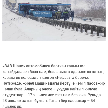
«ЗАЗ Шанс» автомобилен йөрткән ханым юл
кагыйдәләрен боза һәм, бозлавыкта идарәне югалтып,
каршы як полосадан килгән «Нефаз»га бәрелә.
Нәтиҗәдә, җиңел машинадагы йөртүче һәм 4 пассажир
һәлак була. Аларның өчесе – укудан кайтып килүче
студентлар – 17 яшьлек ике егет һәм бер кыз. Рульдә
28 яшьлек хатын булган. Тагын бер пассажир – 54
яшьлек ир.