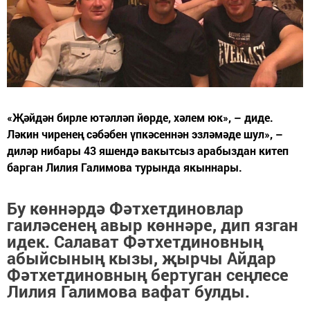
«Җәйдән бирле ютәлләп йөрде, хәлем юк», – диде.
Ләкин чиренең сәбәбен үпкәсеннән эзләмәде шул», –
диләр нибары 43 яшендә вакытсыз арабыздан китеп
барган Лилия Галимова турында якыннары.
Бу көннәрдә Фәтхетдиновлар
гаиләсенең авыр көннәре, дип язган
идек. Салават Фәтхетдиновның
абыйсының кызы, җырчы Айдар
Фәтхетдиновның бертуган сеңлесе
Лилия Галимова вафат булды.