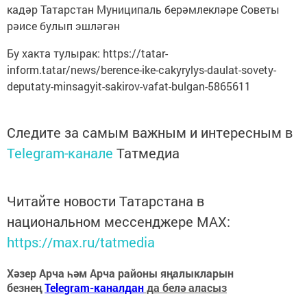
кадәр Татарстан Муниципаль берәмлекләре Советы
рәисе булып эшләгән
Бу хакта тулырак: https://tatar-
inform.tatar/news/berence-ike-cakyrylys-daulat-sovety-
deputaty-minsagyit-sakirov-vafat-bulgan-5865611
Следите за самым важным и интересным в
Telegram-канале
Татмедиа
Читайте новости Татарстана в
национальном мессенджере MАХ:
https://max.ru/tatmedia
Хәзер Арча һәм Арча районы яңалыкларын
безнең
Telegram-каналдан
да белә аласыз