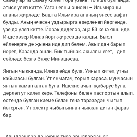
әтисе үлеп китте. Узган елны әнисен – Ильмираны
апаны җирләде. Башта Ильмира апаның энесе вафат
булды. Аның өчесен уздырырга әзерләнеп йөргәндә,
үзе дә үлеп китте. Йөрәк диделәр, аңа 53 кенә яшь иде.
Инде хәзер Илназ йорт-җирсез дә калды. Быел
өйләнергә дә җыена иде дип беләм. Авылдан барып
йөреп, Казанда эшли. Бик тыйнак, акыллы егет, - дип
сөйләде безгә Энҗе Минәшәева.
Янгын чыкканда, Илназ өйдә була. Уянып китеп, утны
кабызасы булган. Ут янмагач, торып караса, мунчасын
янгын камап алган була. Ишекне ачып җибәрүе була,
дөрләп ут килеп керә. Телефоны белән паспортын алып,
өстендә булган киеме белән генә тәрәзәдән чыгып
йөгергән. Ут электр чыбыгыннан чыккан дигән фараз
бар.
- Авылдашлар да, күрше-тирә авыллардан да