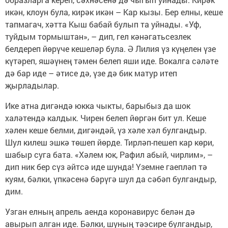
икән, клоун була, кирәк икән – Кар кызы. Бер елны, кеше
тапмагач, хәтта Кыш бабай булып та уйнады. «Уф,
туйдым тормыштан», – дип, гел кәнәгатьсезлек
белдереп йөрүче кешеләр була. Ә Лилия үз күңелен үзе
күтәреп, яшәүнең тәмен белеп яши иде. Вокалга сәләте
дә бар иде – әтисе дә, үзе дә бик матур итеп
җырладылар.
Ике атна дигәндә юкка чыкты, барыбыз да шок
халәтендә калдык. Чирен белеп йөргән бит ул. Кеше
хәлен кеше белми, дигәндәй, үз хәле хәл булгандыр.
Шул килеш эшкә төшеп йөрде. Тирләп-пешеп кар көри,
шабыр суга бата. «Хәлем юк, Рафил абый, чирлим», –
дип ник бер сүз әйтсә иде шунда! Үземне гаепләп тә
куям, бәлки, үпкәсенә бәрүгә шул да сәбәп булгандыр,
дим.
Узган елның апрель аенда коронавирус белән дә
авырып алган иде. Бәлки, шуның тәэсире булгандыр,