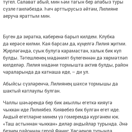
түгел. Салават абый, мин һәм тагын бер апабыз туры
сүзле гаиләбездә. Һич арттырусыз әйтәм, Лилияне
аеруча яраттым мин.
Бүген дә зиратка, каберенә барып килдем. Клубка
да керәсе килми. Кая барсам да, күңелгә Лилия җитми.
Җирләгәндә, суык булуга карамастан, халык бик күп
булды. Тәтешленең мәдәният бүлегеннән дә хөрмәтләп
килделәр. Лилия мәдәни тормышта актив булды, район
чараларында да катнаша иде, – ди ул.
Абыйсы сүзләренчә, Лилиянең шәхси тормышы да
шактый катлаулы булган.
Чаллы шәһәрендә бер бик акыллы егеткә кияүгә
чыккан иде Лилиябез. Киявебез бик булган егет иде.
Андый егетләрне минем үз гомеремдә күргәнем юк.
«Таш астыннан чыккан» диләр андыйлар турында. Әнә
безнең районнан герой Фәнис Хөсәенов турында