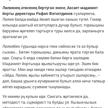
Лилиянең әтисенең бертуган энесе, Аксәет мәдәният
йорты директоры Рафил Фәтхетдинов
сүзләренчә,
Лилия балда-майда йөзеп яшәгән ханым түгел. Гомер
юлында шактый югалтуларга дучар булып, тормышны
берүзенә җигелеп тартырга туры килсә дә, зарланырга
яратмаган ул.
Лилиябез турында нәрсә генә сөйләсәк тә аз булыр
сыман... Бөтен тормышны, дөньяны ярата торган бала
иде. Соңгы 6 елда сеңлем белән бергә эшләдек.
Мәдәният йортында җыештыручы иде ул. Эшен бик
яратты. Мин аңа нинди генә эшләр тәкъдим итмәдем.
«Әйдә, Лилия, җылы кабинетта утырып эшләрсең», –
дип, башка урынга күчермәкче булып әллә ничә тапкыр
әйтеп карадым, сүземне тыңламады.
Ул минем уң кулым иде. Сәнгать җитәкчесе дә,
методист та, сценарист та булды ул. Кызык-кызык
образларга кереп, сәхнәсенә дә чыгып уйнады. Кирәк