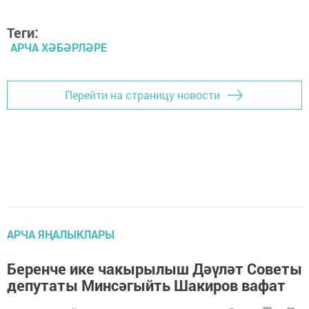
Теги:
АРЧА ХӘБӘРЛӘРЕ
Перейти на страницу новости
АРЧА ЯҢАЛЫКЛАРЫ
Беренче ике чакырылыш Дәүләт Советы
депутаты Минсәгыйть Шакиров вафат