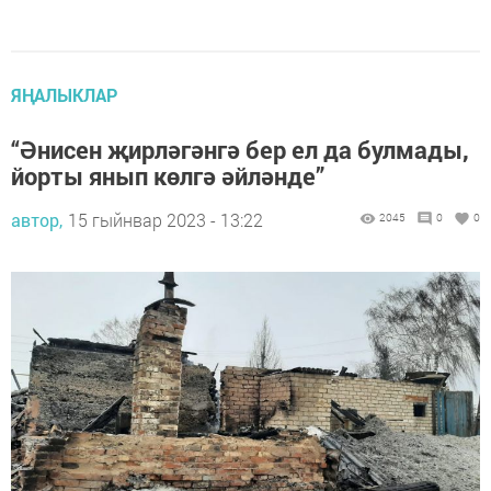
ЯҢАЛЫКЛАР
“Әнисен җирләгәнгә бер ел да булмады,
йорты янып көлгә әйләнде”
автор,
15 гыйнвар 2023 - 13:22
2045
0
0