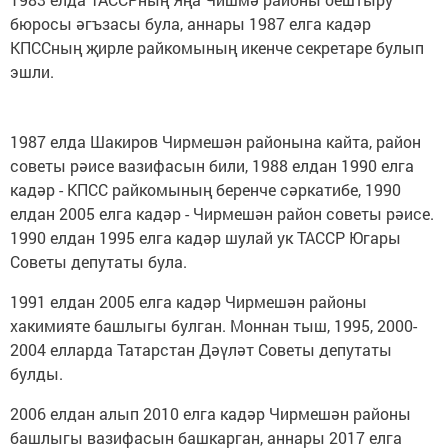
бюросы әгъзасы була, аннары 1987 елга кадәр
КПССның җирле райкомының икенче секретаре булып
эшли.
1987 елда Шакиров Чирмешән районына кайта, район
советы рәисе вазифасын били, 1988 елдан 1990 елга
кадәр - КПСС райкомының беренче сәркатибе, 1990
елдан 2005 елга кадәр - Чирмешән район советы рәисе.
1990 елдан 1995 елга кадәр шулай ук ТАССР Югары
Советы депутаты була.
1991 елдан 2005 елга кадәр Чирмешән районы
хакимияте башлыгы булган. Моннан тыш, 1995, 2000-
2004 елларда Татарстан Дәүләт Советы депутаты
булды.
2006 елдан алып 2010 елга кадәр Чирмешән районы
башлыгы вазифасын башкарган, аннары 2017 елга