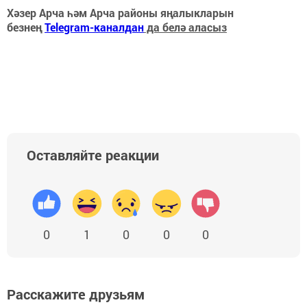
Хәзер Арча һәм Арча районы яңалыкларын
безнең
Telegram-каналдан
да белә аласыз
Оставляйте реакции
0
1
0
0
0
Расскажите друзьям