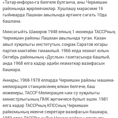
«Татар-информ»га билгеле булганча, аны Чирмешән
районында җирлиячәкләр. Хушлашу мәрасиме 16
гыйнварда Лашман авылында иртәнге сәгать 10да
башлана.
Минсәгыйть Шакиров 1948 елның 1 июнендә ТАССРның
Чирмешән районы Лашман авылында туган. Казан
авыл хуҗалыгы институтын, соңрак Саратов югары
партия мәктәбен тәмамлый. 1966 елда хезмәт юлын
Октябрь районының «Дуслык» газетасында башлый,
анда 1968 елга кадәр әдәби хезмәткәр вазифасын
башкара.
Аннары, 1968-1978 елларда Чирмешән районы машина-
мелиорация станциясенең өлкән белгече, баш
инженеры, ТАССР Мелиорация һәм су хуҗалыгы
министрлыгының ПМК җитәкчесе булып эшли. 1981
елга кадәр ТАССРның КПССның Чирмешән
райкомының икенче секретаре вазифасын башкара,
1983 елда ТАССРның Яңа Чишмә районы оештыру