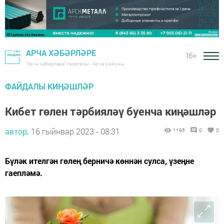
АРЧА ХӘБӘРЛӘРЕ
16+
"Арча хәбәрләре" газетасы - Арча районы
ФАЙДАЛЫ КИҢӘШЛӘР
Кибет гөлен тәрбияләү буенча киңәшләр
автор,
16 гыйнвар 2023 - 08:31
1195
0
0
Бүләк ителгән гөлең берничә көннән сулса, үзеңне
гаепләмә.