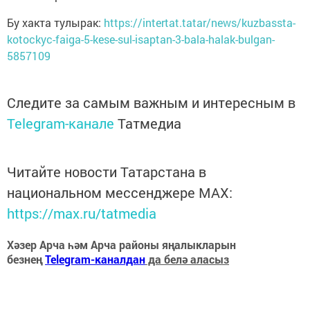
Бу хакта тулырак:
https://intertat.tatar/news/kuzbassta-
kotockyc-faiga-5-kese-sul-isaptan-3-bala-halak-bulgan-
5857109
Следите за самым важным и интересным в
Telegram-канале
Татмедиа
Читайте новости Татарстана в
национальном мессенджере MАХ:
https://max.ru/tatmedia
Хәзер Арча һәм Арча районы яңалыкларын
безнең
Telegram-каналдан
да белә аласыз