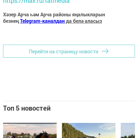
https://max.ru/tatmedia
Хәзер Арча һәм Арча районы яңалыкларын
безнең
Telegram-каналдан
да белә аласыз
Перейти на страницу новости
Топ 5 новостей