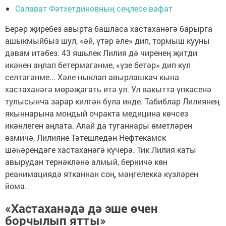
Салават Фәтхетдиновның сеңлесе вафат
Берәр җиребез авырта башласа хастаханәгә барырга
ашыкмыйбыз шул, «әй, үтәр әле» дип, тормыш кууны
дәвам итәбез. 43 яшьлек Лилия дә чиренең җитди
икәнен аңлап бетермәгәнме, «үзе бетәр» дип кул
селтәгәнме... Хәле ныклап авырлашкач кына
хастаханәгә мөрәҗәгать итә ул. Ул вакытта үпкәсенә
тулысынча зарар килгән була инде. Табиблар Лилиянең
якыннарына мондый очракта медицина көчсез
икәнлеген аңлата. Алай да туганнары өметләрен
өзмичә, Лилияне Тәтешледән Нефтекамск
шәһәрендәге хастаханәгә күчерә. Тик Лилия каты
авырудан тернәкләнә алмый, берничә көн
реанимациядә ятканнан соң, мәңгелеккә күзләрен
йома.
«Хастаханәдә дә эше өчен
борчылып ятты»