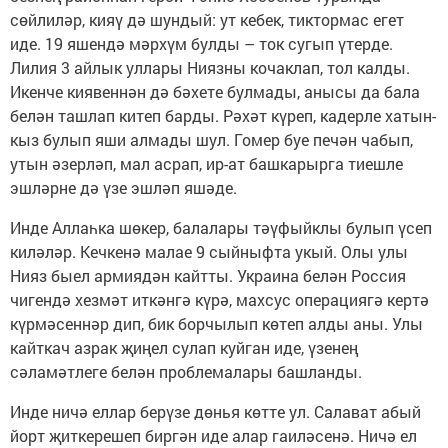
сөйлиләр, кияү дә шундый: ут кебек, тиктормас егет
иде. 19 яшендә мәрхүм булды – ток сугып үтерде.
Лилия 3 айлык уллары Ниязны кочаклап, тол калды.
Икенче киявеннән дә бәхете булмады, анысы да бала
белән ташлап китеп барды. Рәхәт күреп, кадерле хатын-
кыз булып яши алмады шул. Гомер буе печән чабып,
утын әзерләп, мал асрап, ир-ат башкарырга тиешле
эшләрне дә үзе эшләп яшәде.
Инде Аллаһка шөкер, балалары тәүфыйклы булып үсеп
киләләр. Кечкенә малае 9 сыйныфта укый. Олы улы
Нияз быел армиядән кайтты. Украина белән Россия
чигендә хезмәт иткәнгә күрә, махсус операциягә кертә
күрмәсеннәр дип, бик борчылып көтеп алды аны. Улы
кайткач азрак җиңел сулап куйган иде, үзенең
сәламәтлеге белән проблемалары башланды.
Инде ничә еллар берүзе дөнья көтте ул. Салават абый
йорт җиткерешеп биргән иде алар гаиләсенә. Ничә ел