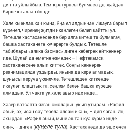
дип тә уйлыйбыз. Температурасы булмаса да, җәйдән
бирле ютәлләп йөрде.
Хәле кыенлашкач кына, Яңа ел алдыннан Ижауга барып
күренеп, чиренең җитди икәнлеген белеп кайтты ул.
Тәтешле хастаханәсендә бер алга китеш тә булмагач,
башка хастаханәгә күчерергә булдык. Тәтешле
табиблары «аякка басмас» дигән кебегрәк әйткәннәр
иде. Шулай да өметне өзмәдек – Нефтекамск
хастаханәсенә алып киттек. Соңгы көннәрен
реанимациядә уздырды, янына да керә алмадык,
шунысы аеруча үкенечле. Тәтешледән киткәндә
икәүләп елаштык та, сеңлем белән башка күрешә
алмадык. Ул чакта ук хәле авыр иде инде…
Хәзер ватсапта язган смсларын укып утырам. «Рафил
абый, эх, исән-сау терелә алсам икән», – дип язган. Иң
ахырдан: «Рафил абый, мине эштән куа күрмә инде
күңеле тула
син», – дигән (
). Хастаханәдә дә эше өчен