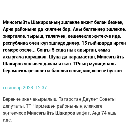
Минсәгыйть Шакировның эшлекле визит белән безнең
Арча районына да килгәне бар. Аны белгәннәр эшлекле,
энергияле, тырыш, таләпчән, кешелекле җитәкче иде,
республика өчен күп эшләде диләр. 15 гыйнварда иртән
гомере өзелә... Соңгы 5 елда нык авырган, әмма
ахыргача көрәшкән. Шуңа да карамастан, Минсәгыйть
Шакиров эшләвен дәвам иткән. ТРның муниципаль
берәмлекләре советы башлыгының киңәшчесе булган.
гыйнвар 2023 12:37
Беренче ике чакырылыш Татарстан Дәүләт Советы
депутаты, ТР Чирмешән районының элеккеге
җитәкчесе
Минсәгыйть Шакиров
вафат. Аңа 74 яшь
иде.