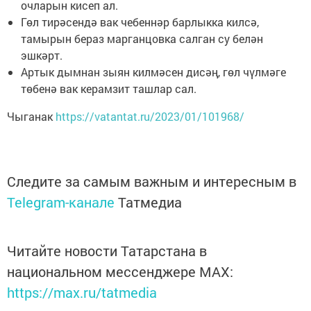
очларын кисеп ал.
Гөл тирәсендә вак чебеннәр барлыкка килсә,
тамырын бераз марганцовка салган су белән
эшкәрт.
Артык дымнан зыян килмәсен дисәң, гөл чүлмәге
төбенә вак керамзит ташлар сал.
Чыганак
https://vatantat.ru/2023/01/101968/
Следите за самым важным и интересным в
Telegram-канале
Татмедиа
Читайте новости Татарстана в
национальном мессенджере MАХ:
https://max.ru/tatmedia