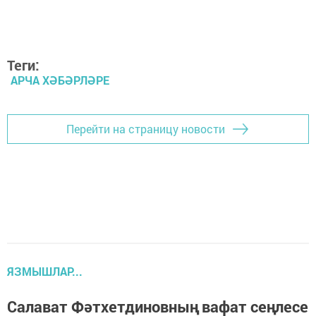
Теги:
АРЧА ХӘБӘРЛӘРЕ
Перейти на страницу новости
ЯЗМЫШЛАР...
Салават Фәтхетдиновның вафат сеңлесе