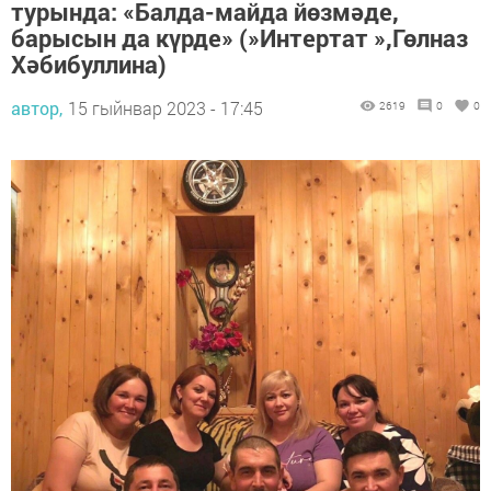
турында: «Балда-майда йөзмәде,
барысын да күрде» (»Интертат »,Гөлназ
Хәбибуллина)
автор,
15 гыйнвар 2023 - 17:45
2619
0
0