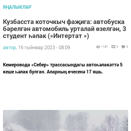
ЯҢАЛЫКЛАР
Кузбасста коточкыч фаҗига: автобуска
бәрелгән автомобиль урталай өзелгән, 3
студент һәлак (»Интертат »)
автор,
16 гыйнвар 2023 - 08:09
1181
0
0
Кемеровода «Себер» трассасындагы автоһәлакәттә 5
кеше һәлак булган. Аларның өчесенә 17 яшь.