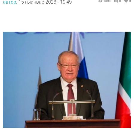
автор,
15 гыйнвар 2023 - 19:49
1890
0
0