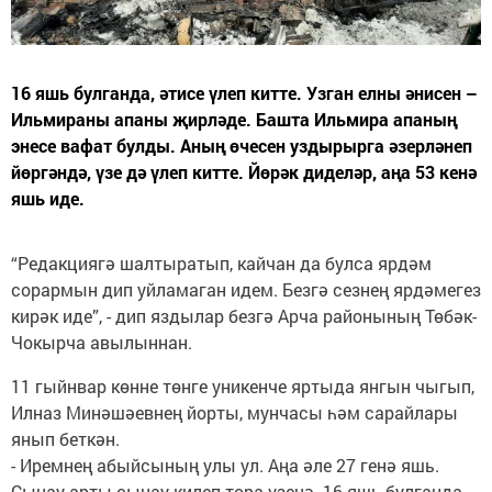
16 яшь булганда, әтисе үлеп китте. Узган елны әнисен –
Ильмираны апаны җирләде. Башта Ильмира апаның
энесе вафат булды. Аның өчесен уздырырга әзерләнеп
йөргәндә, үзе дә үлеп китте. Йөрәк диделәр, аңа 53 кенә
яшь иде.
“Редакциягә шалтыратып, кайчан да булса ярдәм
сорармын дип уйламаган идем. Безгә сезнең ярдәмегез
кирәк иде”, - дип яздылар безгә Арча районының Төбәк-
Чокырча авылыннан.
11 гыйнвар көнне төнге уникенче яртыда янгын чыгып,
Илназ Минәшәевнең йорты, мунчасы һәм сарайлары
янып беткән.
- Иремнең абыйсының улы ул. Аңа әле 27 генә яшь.
Сынау арты сынау килеп тора үзенә. 16 яшь булганда,