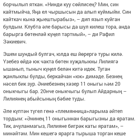
борчылып яткан. «Нинди куу сөйлисең? Мин, син
кайтмыйча, Яңа ел чыршысын да алып куймыйм. Син
кайткач кына җыештырабыз», – дип язып куйган
булдым. Клубта әле барысы да шул килеш тора, анда
барырга бөтенләй күңел тартмый», – ди Рафил
Зәкиевич.
Эшем шундый булгач, юлда еш йөрергә туры килә.
Үзебез өйдә юк чакта бөтен хуҗалыкны Лилиягә
ышанып, тыныч күңел белән китә идек. Туган
җанлыклы булды, беркайчан «юк» димәде. Безнең
нәсел бик зур. Әниебезнең хәзер 11 оныгы һәм 20
оныкчыгы бар. 20нче оныкчыгы булып Айдарның –
Лилиянең абыйсының бәбие туды.
Әле күптән түгел генә «племянница»ларыма әйтеп
тордым: «Әнинең 11 оныгыннан барыгызны да яратам.
Тик, ачуланмагыз, Лилияне бигрәк каты яратам», –
минәйтәм. Мин кешегә ярарга тырыша торган кеше