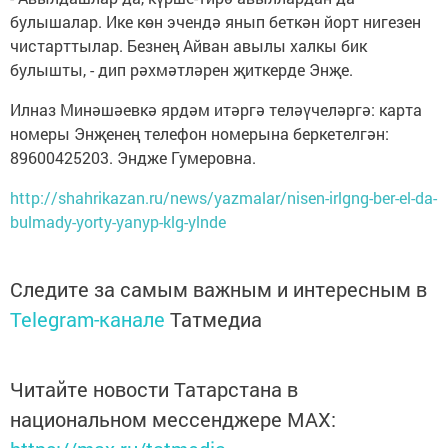
булышалар. Ике көн эчендә янып беткән йорт нигезен
чистарттылар. Безнең Айван авылы халкы бик
булышты, - дип рәхмәтләрен җиткерде Энҗе.
Илназ Минәшәевкә ярдәм итәргә теләүчеләргә: карта
номеры Энҗенең телефон номерына беркетелгән:
89600425203. Эндже Гумеровна.
http://shahrikazan.ru/news/yazmalar/nisen-irlgng-ber-el-da-
bulmady-yorty-yanyp-klg-ylnde
Следите за самым важным и интересным в
Telegram-канале
Татмедиа
Читайте новости Татарстана в
национальном мессенджере MАХ: