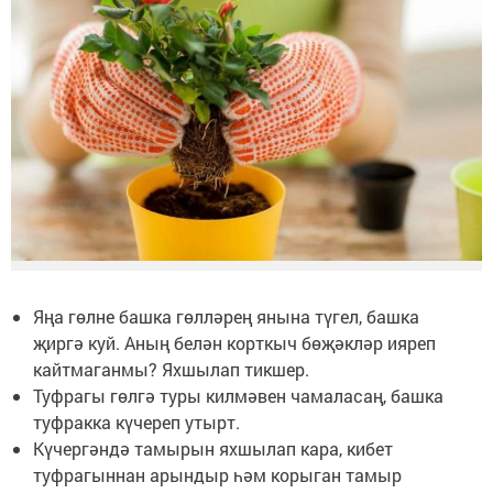
Яңа гөлне башка гөлләрең янына түгел, башка
җиргә куй. Аның белән корткыч бөҗәкләр ияреп
кайтмаганмы? Яхшылап тикшер.
Туфрагы гөлгә туры килмәвен чамаласаң, башка
туфракка күчереп утырт.
Күчергәндә тамырын яхшылап кара, кибет
туфрагыннан арындыр һәм корыган тамыр