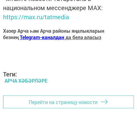
национальном мессенджере MАХ:
https://max.ru/tatmedia
Хәзер Арча һәм Арча районы яңалыкларын
безнең
Telegram-каналдан
да белә аласыз
Теги:
АРЧА ХӘБӘРЛӘРЕ
Перейти на страницу новости