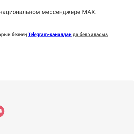
в национальном мессенджере MАХ:
арын безнең
Telegram-каналдан
да белә аласыз