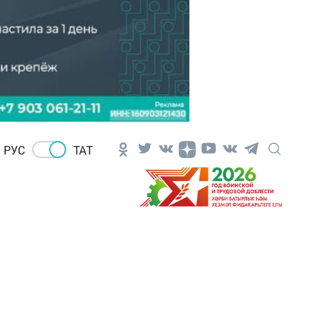
РУС
ТАТ