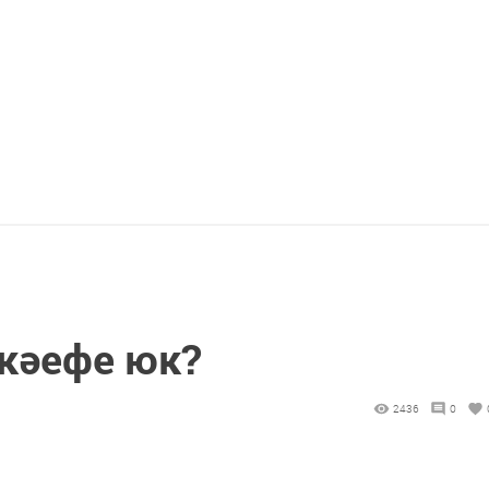
 кәефе юк?
2436
0