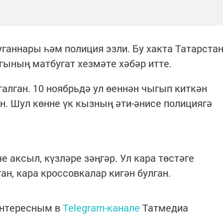
ганнары һәм полиция эзли. Бу хакта Татарста
ының матбугат хезмәте хәбәр итте.
алган. 10 ноябрьдә ул өеннән чыгып киткән
н. Шул көнне үк кызның әти-әнисе полициягә
е аксыл, күзләре зәңгәр. Ул кара төстәге
ан, кара кроссовкалар кигән булган.
интересным в
Telegram-канале
Татмедиа