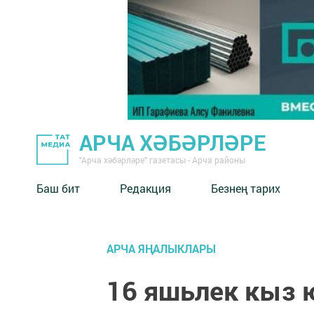
АРЧА ХӘБӘРЛӘРЕ
"Арча хәбәрләре" газетасы - Арча районы
Баш бит
Редакция
Безнең тарих
АРЧА ЯҢАЛЫКЛАРЫ
16 яшьлек кыз 