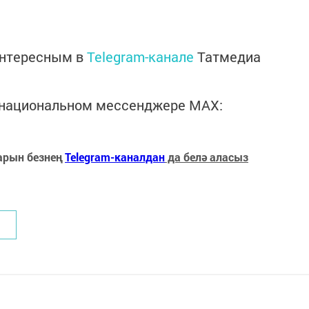
интересным в
Telegram-канале
Татмедиа
в национальном мессенджере MАХ:
арын безнең
Telegram-каналдан
да белә аласыз