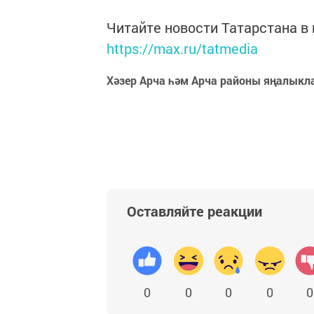
Читайте новости Татарстана 
https://max.ru/tatmedia
Хәзер Арча һәм Арча районы яңалыкл
Оставляйте реакции
0
0
0
0
0