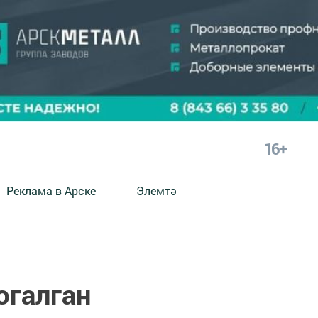
16+
Реклама в Арске
Элемтә
югалган