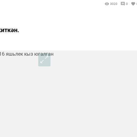
3020
0
киткән.