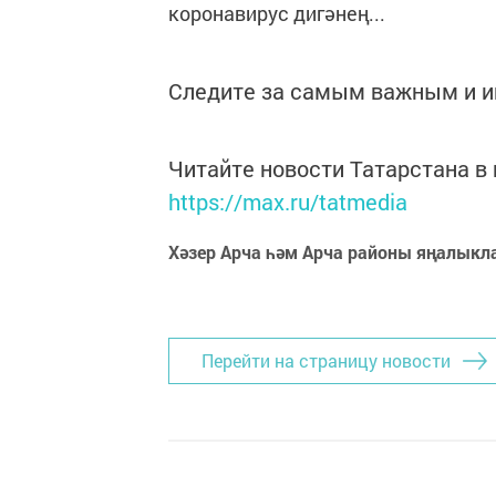
коронавирус дигәнең...
Следите за самым важным и 
Читайте новости Татарстана 
https://max.ru/tatmedia
Хәзер Арча һәм Арча районы яңалыкл
Перейти на страницу новости