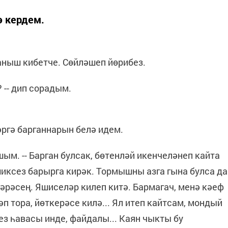
ә кердем.
аныш кибетче. Сөйләшеп йөрибез.
 -- дип сорадым.
әргә барганнарын белә идем.
ышым. -- Барган булсак, бөтенләй икенчеләнеп кайта
шиксез барырга кирәк. Тормышны азга гына булса да
згәрәсең. Яшиселәр килеп китә. Бармагач, менә кәеф
әп тора, йөткерәсе килә... Ял итеп кайтсам, мондый
з һавасы инде, файдалы... Каян чыкты бу