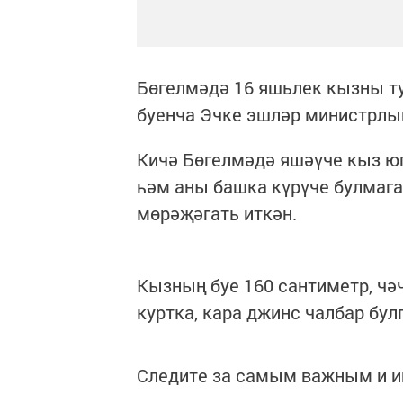
Бөгелмәдә 16 яшьлек кызны ту
буенча Эчке эшләр министрлыг
Кичә Бөгелмәдә яшәүче кыз юг
һәм аны башка күрүче булмага
мөрәҗәгать иткән.
Кызның буе 160 сантиметр, чәч
куртка, кара джинс чалбар булг
Следите за самым важным и 