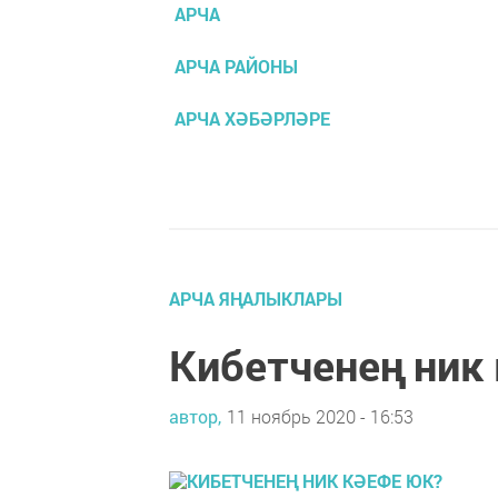
АРЧА
АРЧА РАЙОНЫ
АРЧА ХӘБӘРЛӘРЕ
АРЧА ЯҢАЛЫКЛАРЫ
Кибетченең ник
автор,
11 ноябрь 2020 - 16:53