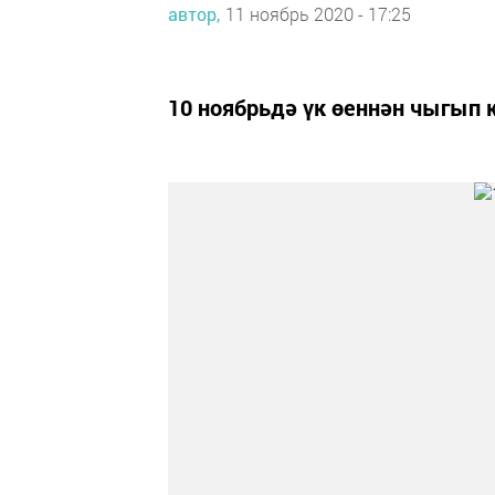
автор,
11 ноябрь 2020 - 17:25
10 ноябрьдә үк өеннән чыгып 