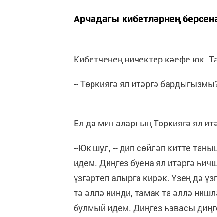
Арчадагы кибетләрнең берсен
Кибетченең ничектер кәефе юк. Т
-- Төркиягә ял итәргә бардыгызмы?
Ел да мин аларның Төркиягә ял ит
--Юк шул, -- дип сөйләп китте тан
идем. Диңгез буена ял итәргә һич
үзгәртеп алырга кирәк. Үзең дә ү
тә әллә нинди, тамак та әллә нишл
булмый идем. Диңгез һавасы диңге