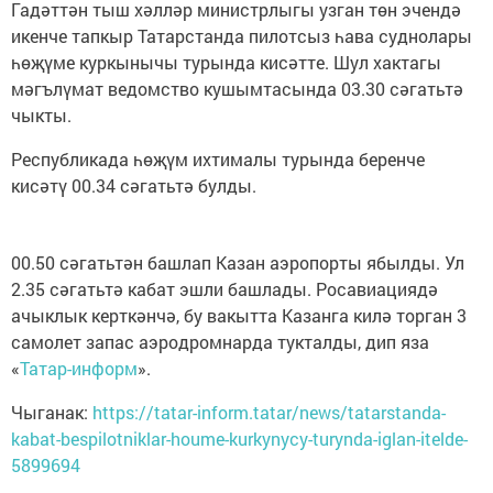
Гадәттән тыш хәлләр министрлыгы узган төн эчендә
икенче тапкыр Татарстанда пилотсыз һава суднолары
һөҗүме куркынычы турында кисәтте. Шул хактагы
мәгълүмат ведомство кушымтасында 03.30 сәгатьтә
чыкты.
Республикада һөҗүм ихтималы турында беренче
кисәтү 00.34 сәгатьтә булды.
00.50 сәгатьтән башлап Казан аэропорты ябылды. Ул
2.35 сәгатьтә кабат эшли башлады. Росавиациядә
ачыклык керткәнчә, бу вакытта Казанга килә торган 3
самолет запас аэродромнарда тукталды, дип яза
«
Татар-информ
».
Чыганак:
https://tatar-inform.tatar/news/tatarstanda-
kabat-bespilotniklar-houme-kurkynycy-turynda-iglan-itelde-
5899694