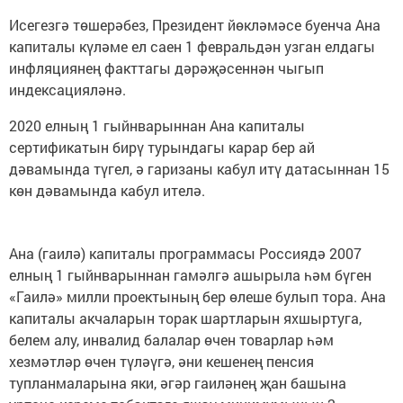
Исегезгә төшерәбез, Президент йөкләмәсе буенча Ана
капиталы күләме ел саен 1 февральдән узган елдагы
инфляциянең факттагы дәрәҗәсеннән чыгып
индексацияләнә.
2020 елның 1 гыйнварыннан Ана капиталы
сертификатын бирү турындагы карар бер ай
дәвамында түгел, ә гаризаны кабул итү датасыннан 15
көн дәвамында кабул ителә.
Ана (гаилә) капиталы программасы Россиядә 2007
елның 1 гыйнварыннан гамәлгә ашырыла һәм бүген
«Гаилә» милли проектының бер өлеше булып тора. Ана
капиталы акчаларын торак шартларын яхшыртуга,
белем алу, инвалид балалар өчен товарлар һәм
хезмәтләр өчен түләүгә, әни кешенең пенсия
тупланмаларына яки, әгәр гаиләнең җан башына