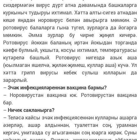
сиздермәгән вирус дүрт атна дәвамында башкаларга
куркыныч тудыруы ихтимал. Хәтта алты-сигез атнадан
кеше яңадан норовирус белән авырырга мөмкин. Ә
ротовирус балаларга гына түгел, зурларга да йогарга
мөмкин. Әмма зурлар бу чирне җиңел кичерә.
Ротовирус йоккан баланың иртән йокыдан торганда
кәефе булмый, укшыта, косуы ихтимал, температурасы
күтәрелә башлый. Ротовирус нигездә азык аша
(юылмаган яшелчә, җиләк-җимеш, куллар аша) күчә. Ул
хәтта грипп вирусы кебек сулыш юлларын да
зарарлый.
–
Эчәк инфекцияләреннән вакцина бармы?
– Норовирустан вакцина юк. Ротовирустан вакцина
бар.
–
Ничек сакланырга?
– Теләсә кайсы эчәк инфекциясеннән кулларны ашарга
әзерләр, ашар алдыннан, туалеттан соң, урамнан
кергәч, унитазда су агызганнан соң юарга кирәк. Суны
кайнатып эчәргә. Яшелчә, җиләк-җимешне әйбәтләп