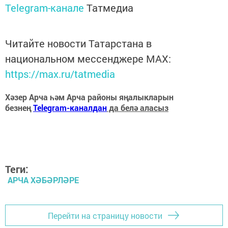
Telegram-канале
Татмедиа
Читайте новости Татарстана в
национальном мессенджере MАХ:
https://max.ru/tatmedia
Хәзер Арча һәм Арча районы яңалыкларын
безнең
Telegram-каналдан
да белә аласыз
Теги:
АРЧА ХӘБӘРЛӘРЕ
Перейти на страницу новости