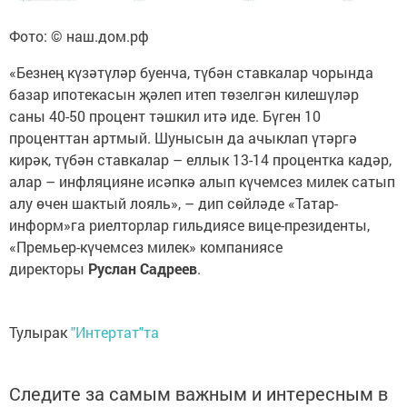
Фото: © наш.дом.рф
«Безнең күзәтүләр буенча, түбән ставкалар чорында
базар ипотекасын җәлеп итеп төзелгән килешүләр
саны 40-50 процент тәшкил итә иде. Бүген 10
проценттан артмый. Шунысын да ачыклап үтәргә
кирәк, түбән ставкалар – еллык 13-14 процентка кадәр,
алар – инфляцияне исәпкә алып күчемсез милек сатып
алу өчен шактый лояль», – дип сөйләде «Татар-
информ»га риелторлар гильдиясе вице-президенты,
«Премьер-күчемсез милек» компаниясе
директоры
Руслан Садреев
.
Тулырак
"Интертат"та
Следите за самым важным и интересным в