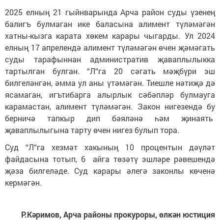
2025 елның 21 гыйнварында Арча район суды үзенең
балигъ булмаган ике баласына алимент түләмәгән
хатны-кызга карата хөкем карары чыгарды. Ул 2024
елның 17 апрелендә алимент түләмәгән өчен җәмәгать
суды тарафыннан административ җаваплылыкка
тартылган булган. “Л“га 20 сәгать мәҗбүри эш
билгеләнгән, әмма ул аны үтәмәгән. Тиешле нәтиҗә дә
ясамаган, игътибарга алырлык сәбәпләр булмауга
карамастан, алимент түләмәгән. Закон нигезендә бу
берничә тапкыр дип бәяләнә һәм җинаять
җаваплылыгына тарту өчен нигез булып тора.
Суд “Л“га хезмәт хакының 10 процентын дәүләт
файдасына тотып, 6 айга төзәтү эшләре рәвешендә
җәза билгеләде. Суд карары әлегә законлы көченә
кермәгән.
Р.Кәримов, Арча районы прокуроры, өлкән юстиция