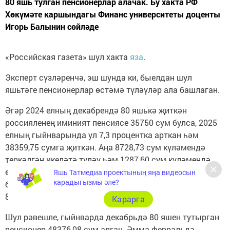
80 яшь тулган пенсионерлар алачак. Бу хакта РФ
Хөкүмәте каршындагы Финанс университеты доценты
Игорь Балынин сөйләде
«Российская газета» шул хакта
яза
.
Эксперт сүзләренчә, эш шунда ки, быелдан шул
яшьтәге пенсионерлар өстәмә түләүләр ала башлаган.
Әгәр 2024 елның декабрендә 80 яшькә җиткән
россияленең иминият пенсиясе 35750 сум булса, 2025
елның гыйнварында ул 7,3 процентка арткан һәм
38359,75 сумга җиткән. Аңа 8728,73 сум күләмендә
теркәлгән икеләтә түләү һәм 1287,60 сум күләмендә
өстәмә түләү күчерелде - соңгысы агымдагы елдан
Яшь Татмедиа проектының яңа видеосын
карадыгызмы әле?
башлап беренче төркем инвалидлыклары булган яисә
80 яшькә җиткән барлык пенсионерларга билгеләнә.
Карарга
Шул рәвешле, гыйнварда декабрьдә 80 яшен тутырган
пенсионер 48376,08 сум алган. Әмма февральдә