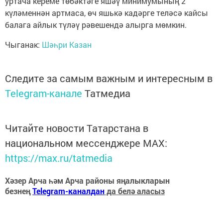
уртача кереме төбәктәге яшәү минимумының 2
күләменнән артмаса, өч яшькә кадәрге теләсә кайсы
балага айлык түләү рәвешендә алырга мөмкин.
Чыганак:
Шәһри Казан
Следите за самым важным и интересным в
Telegram-канале
Татмедиа
Читайте новости Татарстана в
национальном мессенджере MАХ:
https://max.ru/tatmedia
Хәзер Арча һәм Арча районы яңалыкларын
безнең
Telegram-каналдан
да белә аласыз