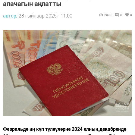
алачагын аңлатты
автор,
28 гыйнвар 2025 - 11:00
2030
0
0
Февральдә иң күп түләүләрне 2024 елның декабрендә