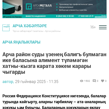
АРЧА ХӘБӘРЛӘРЕ
16+
"Арча хәбәрләре" газетасы - Арча районы
АРЧА ЯҢАЛЫКЛАРЫ
Арча район суды үзенең балигъ булмаган
ике баласына алимент түләмәгән
хатны-кызга карата хөкем карары
чыгарды
автор,
29 гыйнвар 2025 - 11:35
1532
0
0
Россия Федерациясе Конституциясе нигезендә, балалар
турында кайгырту, аларны тәрбияләү – ата-аналарның
хокукы һәм бурычы. Балаларның хокукларын яклау