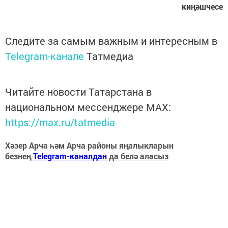
киңәшчесе
Следите за самым важным и интересным в
Telegram-канале
Татмедиа
Читайте новости Татарстана в
национальном мессенджере MАХ:
https://max.ru/tatmedia
Хәзер Арча һәм Арча районы яңалыкларын
безнең
Telegram-каналдан
да белә аласыз