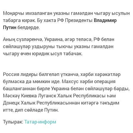
Моңарчы имзаланган указны гамәлдән чыгару ысулын
табарга кирәк. Бу хакта РФ Президенты
Владимир
Путин
белдерде.
Аның сүзләренчә, Украина, әгәр теләсә, РФ белән
сөйләшүләр уздыруны тыючы указны гамәлдән
чыгару өчен юридик ысул табачак.
Россия лидеры билгеләп үткәнчә, хәрби хәрәкәтләр
булмаска да мөмкин иде. Махсус хәрби операция
башланганнан бирле Украина белән сөйләшүләр барды,
Мәскәү Киевка Луганск Халык Республикасы һәм
Донецк Халык Республикасыннан китәргә тәкъдим
итте, дип сөйләде Путин.
Тулырак:
Татар-информ