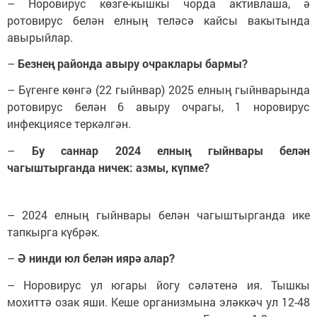
– Норовирус көзге-кышкы чорда активлаша, ә
ротовирус белән елның теләсә кайсы вакытында
авырыйлар.
–
Безнең районда авыру очраклары бармы?
– Бүгенге көнгә (22 гыйнвар) 2025 елның гыйнварында
ротовирус белән 6 авыру очрагы, 1 норовирус
инфекциясе теркәлгән.
–
Бу саннар 2024 елның гыйнвары белән
чагыштырганда ничек: азмы, күпме?
– 2024 елның гыйнвары белән чагыштырганда ике
тапкырга күбрәк.
–
Ә нинди юл белән иярә алар?
– Норовирус ул югары йогу сәләтенә ия. Тышкы
мохиттә озак яши. Кеше организмына эләккәч ул 12-48