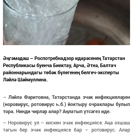
Әңгәмәдәш – Роспотребнадзор идарәсенең Татарстан
Республикасы буенча Биектау, Арча, Әтнә, Балтач
районнарындагы төбәк бүлегенең белгеч-эксперты
Ләйлә Шәймуллина.
–
Ләйлә Фәритовна, Татарстанда эчәк инфекцияләрен
(норовирус, ротовирус һ.б.) йоктыру очраклары булып
тора. Нинди чирләр алар? Аңлатып үтсәгез иде.
– Норовирус ул – кискен эчәк инфекциясе. Аңа охшаш
тагын бер эчәк инфекциясе бар – ротовирус. Алар