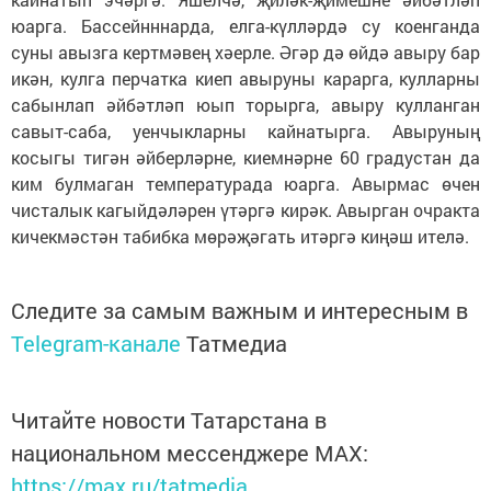
юарга. Бассейнннарда, елга-күлләрдә су коенганда
суны авызга кертмәвең хәерле. Әгәр дә өйдә авыру бар
икән, кулга перчатка киеп авыруны карарга, кулларны
сабынлап әйбәтләп юып торырга, авыру кулланган
савыт-саба, уенчыкларны кайнатырга. Авыруның
косыгы тигән әйберләрне, киемнәрне 60 градустан да
ким булмаган температурада юарга. Авырмас өчен
чисталык кагыйдәләрен үтәргә кирәк. Авырган очракта
кичекмәстән табибка мөрәҗәгать итәргә киңәш ителә.
Следите за самым важным и интересным в
Telegram-канале
Татмедиа
Читайте новости Татарстана в
национальном мессенджере MАХ:
https://max.ru/tatmedia