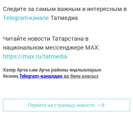
Следите за самым важным и интересным в
Telegram-канале
Татмедиа
Читайте новости Татарстана в
национальном мессенджере MАХ:
https://max.ru/tatmedia
Хәзер Арча һәм Арча районы яңалыкларын
безнең
Telegram-каналдан
да белә аласыз
Перейти на страницу новости