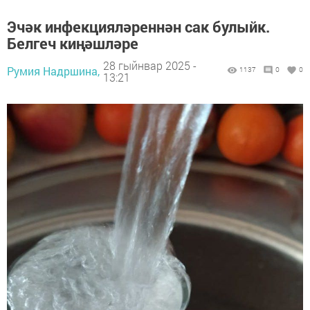
Эчәк инфекцияләреннән сак булыйк.
Белгеч киңәшләре
28 гыйнвар 2025 -
Румия Надршина,
1137
0
0
13:21