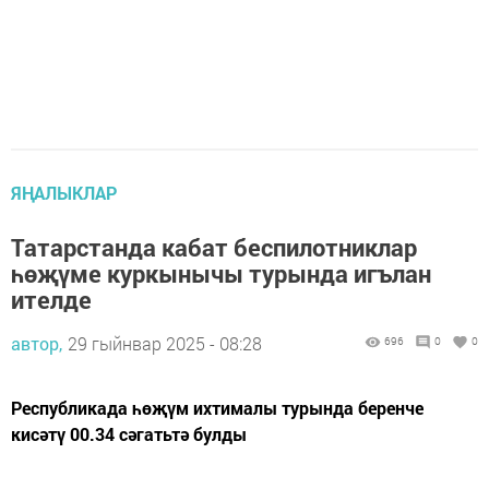
ЯҢАЛЫКЛАР
Татарстанда кабат беспилотниклар
һөҗүме куркынычы турында игълан
ителде
автор,
29 гыйнвар 2025 - 08:28
696
0
0
Республикада һөҗүм ихтималы турында беренче
кисәтү 00.34 сәгатьтә булды