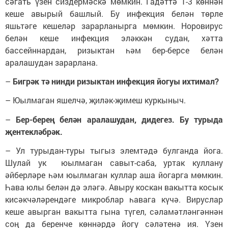
сәгать үзен сиздермәскә мөмкин. Гадәттә 1-3 көннән
кеше авырый башлый. Бу инфекция белән төрле
яшьтәге кешеләр зарарланырга мөмкин.
Норовирус
белән кеше инфекция эләккән судан, хәтта
бассейннардан, ризыктан һәм бер-берсе белән
аралашудан зарарлана.
–
Бигрәк тә нинди ризыктан инфекция йогуы ихтимал?
– Юылмаган яшелчә, җиләк-җимеш куркыныч.
–
Бер-берең белән аралашудан, дидегез. Бу турыда
җентекләбрәк.
– Ул турыдан-туры тыгыз элемтәдә булганда йога.
Шулай ук юылмаган савыт-саба, уртак куллану
әйберләре һәм юылмаган куллар аша йогарга мөмкин.
Һава юлы белән дә эләгә. Авыру коскан вакытта косык
кисәкчәләрендәге микроблар һавага күчә. Вируслар
кеше авырган вакытта гына түгел, сәламәтләнгәннән
соң да беренче көннәрдә йогу сәләтенә ия. Үзен