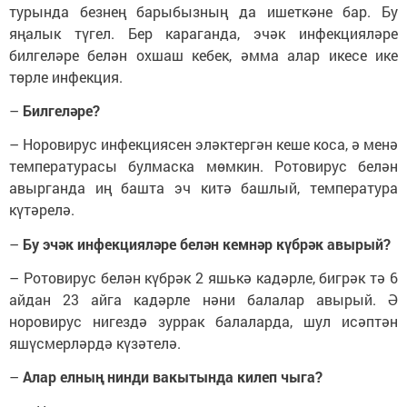
турында безнең барыбызның да ишеткәне бар. Бу
яңалык түгел. Бер караганда, эчәк инфекцияләре
билгеләре белән охшаш кебек, әмма алар икесе ике
төрле инфекция.
–
Билгеләре?
– Норовирус инфекциясен эләктергән кеше коса, ә менә
температурасы булмаска мөмкин. Ротовирус белән
авырганда иң башта эч китә башлый, температура
күтәрелә.
–
Бу эчәк инфекцияләре белән кемнәр күбрәк авырый?
– Ротовирус белән күбрәк 2 яшькә кадәрле, бигрәк тә 6
айдан 23 айга кадәрле нәни балалар авырый. Ә
норовирус нигездә зуррак балаларда, шул исәптән
яшүсмерләрдә күзәтелә.
–
Алар елның нинди вакытында килеп чыга?