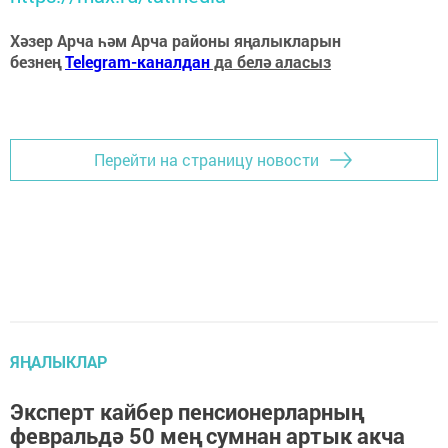
Хәзер Арча һәм Арча районы яңалыкларын
безнең
Telegram-каналдан
да белә аласыз
Перейти на страницу новости
ЯҢАЛЫКЛАР
Эксперт кайбер пенсионерларның
февральдә 50 мең сумнан артык акча