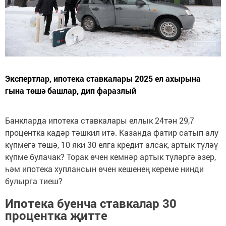
Экспертлар, ипотека ставкалары 2025 ел ахырына
гына төшә башлар, дип фаразлый
Банкларда ипотека ставкалары еллык 24тән 29,7
процентка кадәр тәшкил итә. Казанда фатир сатып алу
күпмегә төшә, 10 яки 30 елга кредит алсак, артык түләү
күпме булачак? Торак өчен кемнәр артык түләргә әзер,
һәм ипотека хуплансын өчен кешенең кереме нинди
булырга тиеш?
Ипотека буенча ставкалар 30
процентка җитте