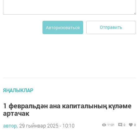
Отправить
Авторизоваться
ЯҢАЛЫКЛАР
1 февральдән ана капиталының күләме
артачак
автор,
29 гыйнвар 2025 - 10:10
1101
0
0