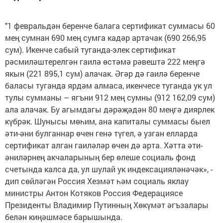
"1 февральдән беренче балага сертификат суммасы 60
мең сумнан 690 мең сумга кадәр артачак (690 266,95
сум). Икенче сабый туганда-элек сертификат
рәсмиләштерелгән гаилә өстәмә рәвештә 222 меңгә
якын (221 895,1 сум) алачак. Әгәр дә гаилә беренче
баласы туганда ярдәм алмаса, икенчесе туганда ук ул
тулы сумманы – ягъни 912 мең сумны (912 162,09 сум)
ала алачак. Бу агымдагы дәрәҗәдән 80 меңгә диярлек
күбрәк. Шунысы мөһим, ана капиталы суммасы быел
әти-әни булганнар өчен генә түгел, ә узган елларда
сертификат алган гаиләләр өчен дә арта. Хәтта әти-
әниләрнең акчаларының бер өлеше социаль фонд
счетында калса да, ул шулай ук индексацияләнәчәк», -
дип сөйләгән Россия Хезмәт һәм социаль яклау
министры Антон Котяков Россия Федерациясе
Президенты Владимир Путинның Хөкүмәт әгъзалары
белән киңәшмәсе барышында.