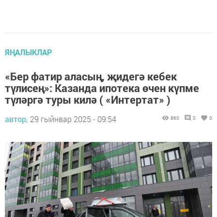
ЯҢАЛЫКЛАР
«Бер фатир аласың, җидегә кебек
түлисең»: Казанда ипотека өчен күпме
түләргә туры килә ( «Интертат» )
автор,
29 гыйнвар 2025 - 09:54
860
0
0