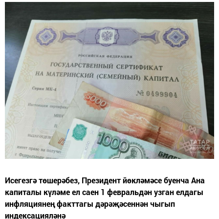
Исегезгә төшерәбез, Президент йөкләмәсе буенча Ана
капиталы күләме ел саен 1 февральдән узган елдагы
инфляциянең факттагы дәрәҗәсеннән чыгып
индексацияләнә