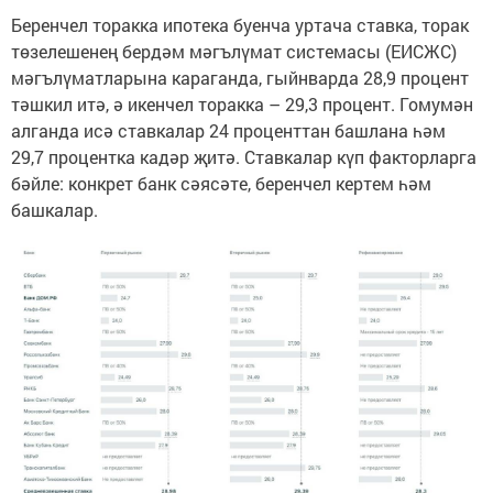
Беренчел торакка ипотека буенча уртача ставка, торак
төзелешенең бердәм мәгълүмат системасы (ЕИСЖС)
мәгълүматларына караганда, гыйнварда 28,9 процент
тәшкил итә, ә икенчел торакка – 29,3 процент. Гомумән
алганда исә ставкалар 24 проценттан башлана һәм
29,7 процентка кадәр җитә. Ставкалар күп факторларга
бәйле: конкрет банк сәясәте, беренчел кертем һәм
башкалар.