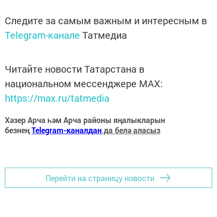
Следите за самым важным и интересным в
Telegram-канале
Татмедиа
Читайте новости Татарстана в
национальном мессенджере MАХ:
https://max.ru/tatmedia
Хәзер Арча һәм Арча районы яңалыкларын
безнең
Telegram-каналдан
да белә аласыз
Перейти на страницу новости