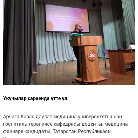
Укучылар сараенда үтте ул.
Арчага Казан дәүләт медицина университетыннан
госпиталь терапиясе кафедрасы доценты, медицина
фәннәре кандидаты, Татарстан Республикасы