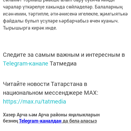
чаралар үткәрелүе хакында сөйләделәр. Балаларның
исән-имин, тәртипле, әти-әнисенә игелекле, җәмгыятькә
файдалы булып үсүләре һәрбарчабыз өчен куаныч.
Тырышырга кирәк инде.
Следите за самым важным и интересным в
Telegram-канале
Татмедиа
Читайте новости Татарстана в
национальном мессенджере MАХ:
https://max.ru/tatmedia
Хәзер Арча һәм Арча районы яңалыкларын
безнең
Telegram-каналдан
да белә аласыз