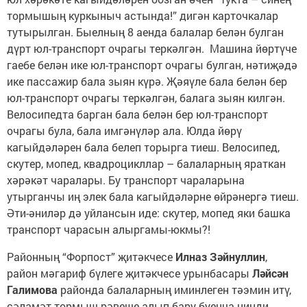
тормышың куркыныч астында!” дигән карточкалар
тутырылган. Быелның 8 аенда балалар белән булган
дүрт юл-транспорт очрагы теркәлгән. Машина йөртүче
гаебе белән ике юл-транспорт очрагы булган, нәтиҗәдә
ике пассажир бала зыян күрә. Җәяүле бала белән бер
юл-транспорт очрагы теркәлгән, балага зыян килгән.
Велосипедта барган бала белән бер юл-транспорт
очрагы була, бала имгәнүләр ала. Юлда йөрү
кагыйдәләрен бала белеп торырга тиеш. Велосипед,
скутер, мопед, квадроцикллар – балаларның яраткан
хәрәкәт чаралары. Бу транспорт чараларына
утырганчы иң элек бала кагыйдәләрне өйрәнергә тиеш.
Әти-әниләр дә уйлансын иде: скутер, мопед яки башка
транспорт чарасын алыргамы-юкмы?!
Районның “Форпост” җитәкчесе
Илназ Зәйнуллин
,
район мәгариф бүлеге җитәкчесе урынбасары
Ләйсән
Галимова
районда балаларның иминлеген тәэмин итү,
сәламәт тормыш рәвеше алып бару буенча нинди