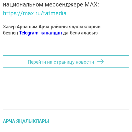
национальном мессенджере MАХ:
https://max.ru/tatmedia
Хәзер Арча һәм Арча районы яңалыкларын
безнең
Telegram-каналдан
да белә аласыз
Перейти на страницу новости
АРЧА ЯҢАЛЫКЛАРЫ