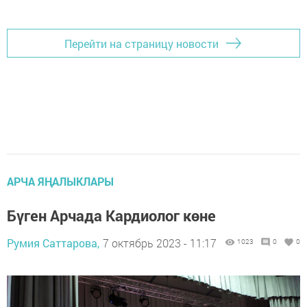
Перейти на страницу новости
АРЧА ЯҢАЛЫКЛАРЫ
Бүген Арчада Кардиолог көне
Румия Саттарова,
7 октябрь 2023 - 11:17
1023
0
0