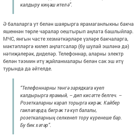
калдыру киңәш ителә”.
Ә балаларга ут белән шаярырга ярамаганлыкны бакча
яшеннән төрле чаралар оештырып аңлата башлыйлар.
МЧС, янгын часте хезмәткәрләре үзләре бакчаларга,
мәктәпләргә килеп аңлатсалар (бу шулай эшләнә дә)
нәтиҗәлерәк, диделәр. Телефоннар, аларны электр
белән тәэмин итү җайланмалары белән сак эш итү
турында да әйтелде.
“Телефоннарны төнгә зарядкага куеп
калдырырга ярамый, – дип кисәтте белгеч. –
Розеткаларны карап торырга кирәк. Кайбер
гаиләләрдә, бигрәк тә күп балалы,
розеткаларның селкенеп тору күренеше бар.
Бу бик хәтәр”.