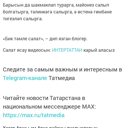
Барысын да шакмаклап турарга, майонез салып
болгатырга, тәлинкәгә салырга, ә өстенә гөмбәне
тигезләп салырга.
«Бик тәмле салат», – дип язган блогер.
Салат ясау видеосын:
ИНТЕРТАТТАН
карый аласыз
Следите за самым важным и интересным в
Telegram-канале
Татмедиа
Читайте новости Татарстана в
национальном мессенджере MАХ:
https://max.ru/tatmedia
Хәзер Арча һәм Арча районы яңалыкларын