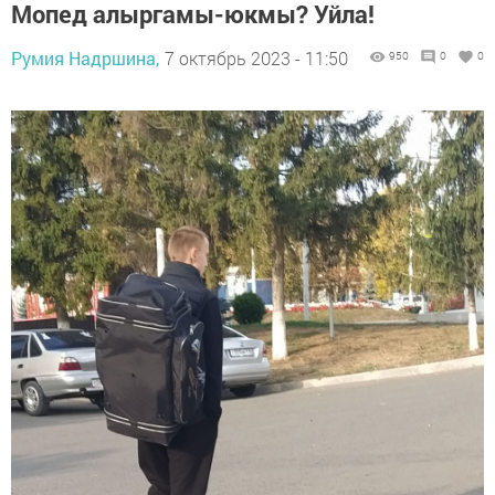
Мопед алыргамы-юкмы? Уйла!
Румия Надршина,
7 октябрь 2023 - 11:50
950
0
0