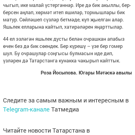
чыгып, ике малай үстергәннәр. Ире дә бик акыллы, бер-
берсен аңлап, хөрмәт итеп яшиләр, тормышлары бик
матур. Сөйләшеп сүзләр бетмәде, күп җыелган алар.
Яшьлек елларына кайтып, хатирәләрен яңарттылар.
44 ел эзләгән яшьлек дусты белән очрашкан апабыз
өчен без дә бик сөендек. Бер күрешү – үзе бер гомер
шул. Бу очрашулар соңгысы булмасын иде дип,
үзләрен дә Татарстанга кунакка чакырып кайттык.
Роза Йосыпова. Югары Мәтәскә авылы
Следите за самым важным и интересным в
Telegram-канале
Татмедиа
Читайте новости Татарстана в