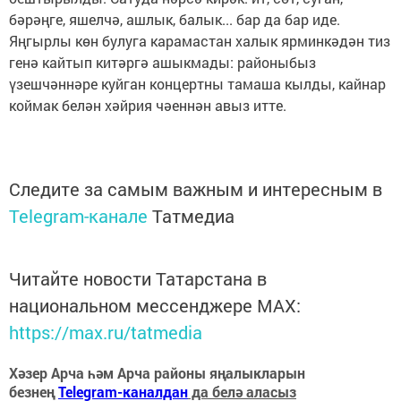
бәрәңге, яшелчә, ашлык, балык... бар да бар иде.
Яңгырлы көн булуга карамастан халык ярминкәдән тиз
генә кайтып китәргә ашыкмады: районыбыз
үзешчәннәре куйган концертны тамаша кылды, кайнар
коймак белән хәйрия чәеннән авыз итте.
Следите за самым важным и интересным в
Telegram-канале
Татмедиа
Читайте новости Татарстана в
национальном мессенджере MАХ:
https://max.ru/tatmedia
Хәзер Арча һәм Арча районы яңалыкларын
безнең
Telegram-каналдан
да белә аласыз