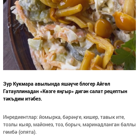
Зур Кукмара авылында яшәүче блогер Айгөл
Гатауллинадан «Көзге яңгыр» дигән салат рецептын
тәкъдим итәбез.
Инредиентлар: йомырка, бәрәңге, кишер, тавык ите,
тозлы кыяр, майонез, тоз, борыч, маринадланган баллы
гөмбә (опята).