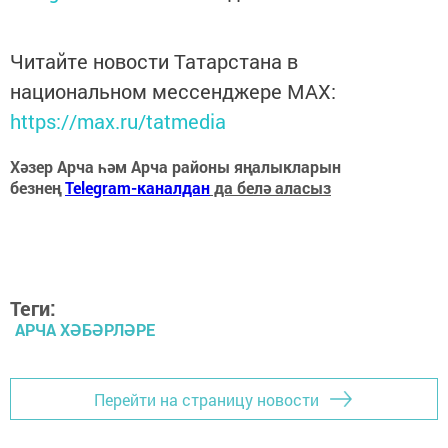
Читайте новости Татарстана в
национальном мессенджере MАХ:
https://max.ru/tatmedia
Хәзер Арча һәм Арча районы яңалыкларын
безнең
Telegram-каналдан
да белә аласыз
Теги:
АРЧА ХӘБӘРЛӘРЕ
Перейти на страницу новости