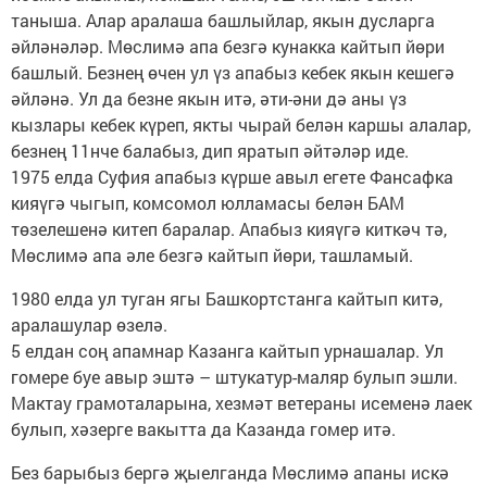
таныша. Алар аралаша башлыйлар, якын дусларга
әйләнәләр. Мөслимә апа безгә кунакка кайтып йөри
башлый. Безнең өчен ул үз апабыз кебек якын кешегә
әйләнә. Ул да безне якын итә, әти-әни дә аны үз
кызлары кебек күреп, якты чырай белән каршы алалар,
безнең 11нче балабыз, дип яратып әйтәләр иде.
1975 елда Суфия апабыз күрше авыл егете Фансафка
кияүгә чыгып, комсомол юлламасы белән БАМ
төзелешенә китеп баралар. Апабыз кияүгә киткәч тә,
Мөслимә апа әле безгә кайтып йөри, ташламый.
1980 елда ул туган ягы Башкортстанга кайтып китә,
аралашулар өзелә.
5 елдан соң апамнар Казанга кайтып урнашалар. Ул
гомере буе авыр эштә – штукатур-маляр булып эшли.
Мактау грамоталарына, хезмәт ветераны исеменә лаек
булып, хәзерге вакытта да Казанда гомер итә.
Без барыбыз бергә җыелганда Мөслимә апаны искә