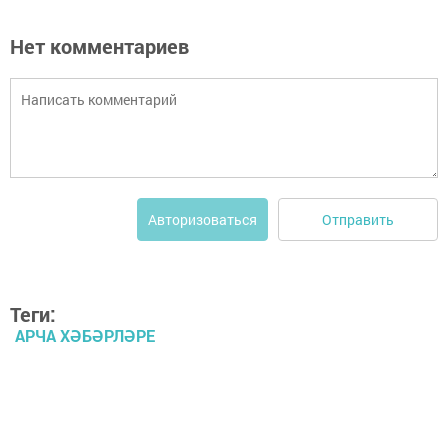
Нет комментариев
Отправить
Авторизоваться
Теги:
АРЧА ХӘБӘРЛӘРЕ