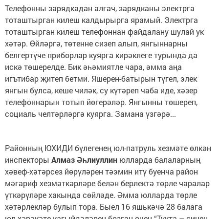
Телефонны зарядкадан алгач, зарядканы электрга
тоташтырган килеш калдырырга ярамый. Электрга
тоташтырган килеш телефоннан файдалану шулай ук
хәтәр. Өйләргә, төтенне сизеп алып, янгыннарны
белгертүче приборлар куярга кирәклеге турында да
искә төшерелде. Бик әһәмиятле чара, әмма аңа
игътибар җитеп бетми. Яшерен-батырын түгел, элек
янгын булса, кеше чиләк, су күтәреп чаба иде, хәзер
телефоннарын тотып йөгерәләр. Янгынны төшереп,
социаль челтәрләргә куярга. Замана үзгәрә...
Районның ЮХИДИ бүлегенең юл-патруль хезмәте өлкән
инспекторы
Алмаз Әһлиуллин
юлларда балаларның
хәвеф-хәтәрсез йөрүләрен тәэмин итү буенча район
мәгариф хезмәткәрләре белән берлектә төрле чаралар
үткәрүләре хакында сөйләде. Әмма юлларда төрле
хәтәрлекләр булып тора. Быел 16 яшькәчә 28 балага
юл хәрәкәте кагыйдәләрен бозган өчен “Тукта – синең