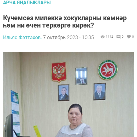
АРЧА ЯҢАЛЫКЛАРЫ
Күчемсез милеккә хокукларны кемнәр
һәм ни өчен теркәргә кирәк?
Ильяс Фәттахов,
7 октябрь 2023 - 10:35
1142
0
0