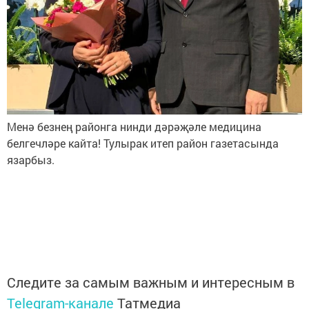
Менә безнең районга нинди дәрәҗәле медицина
белгечләре кайта! Тулырак итеп район газетасында
язарбыз.
Следите за самым важным и интересным в
Telegram-канале
Татмедиа