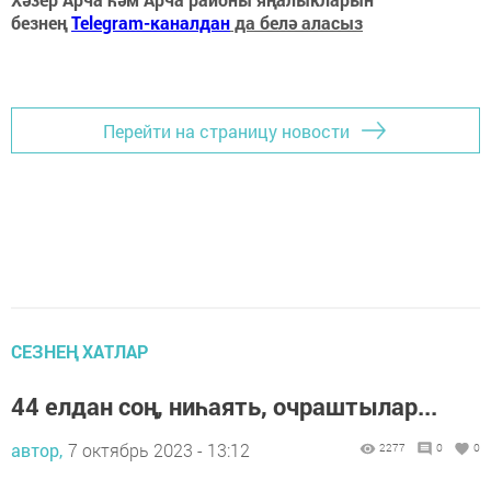
безнең
Telegram-каналдан
да белә аласыз
Перейти на страницу новости
СЕЗНЕҢ ХАТЛАР
44 елдан соң, ниһаять, очраштылар...
автор,
7 октябрь 2023 - 13:12
2277
0
0