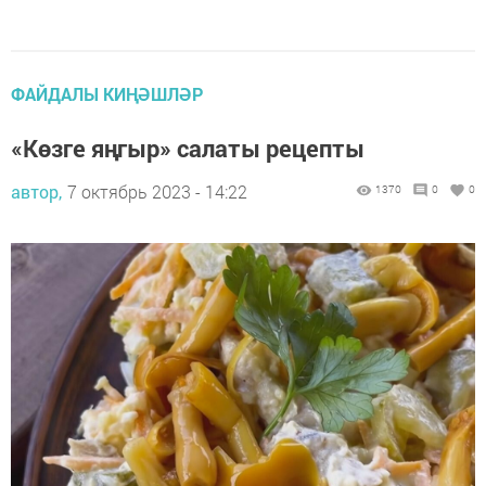
ФАЙДАЛЫ КИҢӘШЛӘР
«Көзге яңгыр» салаты рецепты
автор,
7 октябрь 2023 - 14:22
1370
0
0