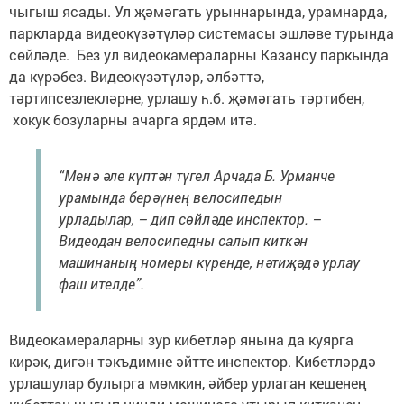
чыгыш ясады. Ул җәмәгать урыннарында, урамнарда,
паркларда видеокүзәтүләр системасы эшләве турында
сөйләде. Без ул видеокамераларны Казансу паркында
да күрәбез. Видеокүзәтүләр, әлбәттә,
тәртипсезлекләрне, урлашу һ.б. җәмәгать тәртибен,
хокук бозуларны ачарга ярдәм итә.
“Менә әле күптән түгел Арчада Б. Урманче
урамында берәүнең велосипедын
урладылар, – дип сөйләде инспектор. –
Видеодан велосипедны салып киткән
машинаның номеры күренде, нәтиҗәдә урлау
фаш ителде”.
Видеокамераларны зур кибетләр янына да куярга
кирәк, дигән тәкъдимне әйтте инспектор. Кибетләрдә
урлашулар булырга мөмкин, әйбер урлаган кешенең