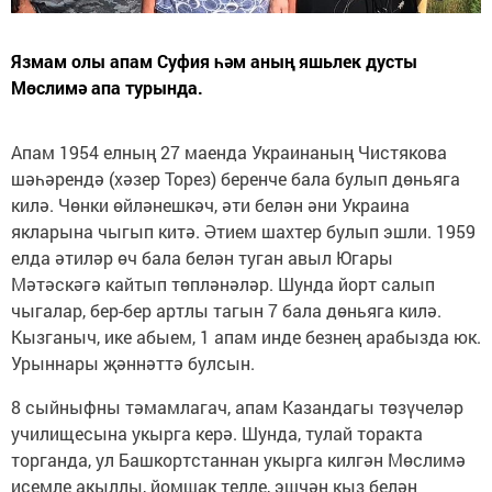
Язмам олы апам Суфия һәм аның яшьлек дусты
Мөслимә апа турында.
Апам 1954 елның 27 маенда Украинаның Чистякова
шәһәрендә (хәзер Торез) беренче бала булып дөньяга
килә. Чөнки өйләнешкәч, әти белән әни Украина
якларына чыгып китә. Әтием шахтер булып эшли. 1959
елда әтиләр өч бала белән туган авыл Югары
Мәтәскәгә кайтып төпләнәләр. Шунда йорт салып
чыгалар, бер-бер артлы тагын 7 бала дөньяга килә.
Кызганыч, ике абыем, 1 апам инде безнең арабызда юк.
Урыннары җәннәттә булсын.
8 сыйныфны тәмамлагач, апам Казандагы төзүчеләр
училищесына укырга керә. Шунда, тулай торакта
торганда, ул Башкортстаннан укырга килгән Мөслимә
исемле акыллы, йомшак телле, эшчән кыз белән