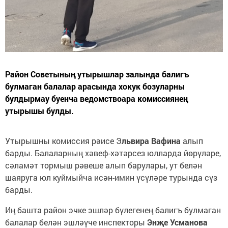
Район Советының утырышлар залында балигъ
булмаган балалар арасында хокук бозуларны
булдырмау буенча ведомствоара комиссиянең
утырышы булды.
Утырышны комиссия рәисе Э
львира Вафина
алып
барды. Балаларның хәвеф-хәтәрсез юлларда йөрүләре,
сәламәт тормыш рәвеше алып барулары, ут белән
шаяруга юл куймыйча исән-имин үсүләре турында сүз
барды.
Иң башта район эчке эшләр бүлегенең балигъ булмаган
балалар белән эшләүче инспекторы
Энҗе Усманова