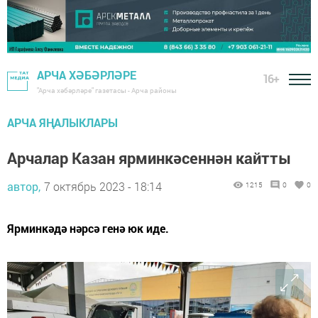
АРЧА ХӘБӘРЛӘРЕ
16+
"Арча хәбәрләре" газетасы - Арча районы
АРЧА ЯҢАЛЫКЛАРЫ
Арчалар Казан ярминкәсеннән кайтты
автор,
7 октябрь 2023 - 18:14
1215
0
0
Ярминкәдә нәрсә генә юк иде.