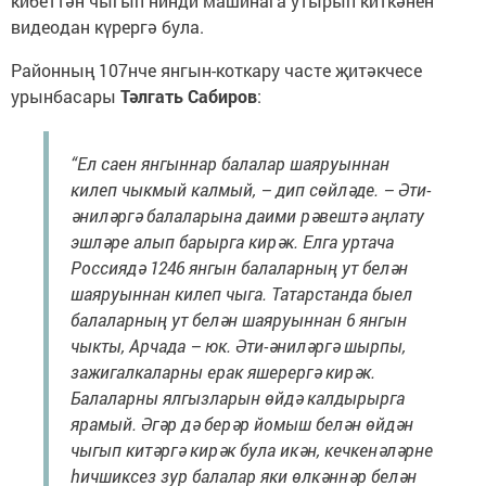
кибеттән чыгып нинди машинага утырып киткәнен
видеодан күрергә була.
Районның 107нче янгын-коткару часте җитәкчесе
урынбасары
Тәлгать Сабиров
:
“Ел саен янгыннар балалар шаяруыннан
килеп чыкмый калмый, – дип сөйләде. – Әти-
әниләргә балаларына даими рәвештә аңлату
эшләре алып барырга кирәк. Елга уртача
Россиядә 1246 янгын балаларның ут белән
шаяруыннан килеп чыга. Татарстанда быел
балаларның ут белән шаяруыннан 6 янгын
чыкты, Арчада – юк. Әти-әниләргә шырпы,
зажигалкаларны ерак яшерергә кирәк.
Балаларны ялгызларын өйдә калдырырга
ярамый. Әгәр дә берәр йомыш белән өйдән
чыгып китәргә кирәк була икән, кечкенәләрне
һичшиксез зур балалар яки өлкәннәр белән