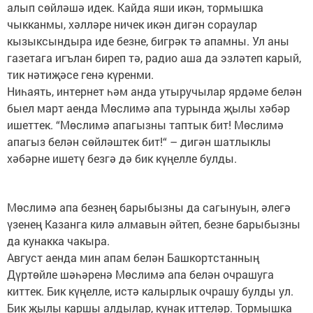
алып сөйләшә идек. Кайда яши икән, тормышка
чыкканмы, хәлләре ничек икән дигән сораулар
кызыксындыра иде безне, бигрәк тә апамны. Ул аны
газетага игълан биреп тә, радио аша да эзләтеп карый,
тик нәтиҗәсе генә күренми.
Ниһаять, интернет һәм анда утыручылар ярдәме белән
быел март аенда Мөслимә апа турында җылы хәбәр
ишеттек. “Мөслимә апагызны таптык бит! Мөслимә
апагыз белән сөйләштек бит!“ – дигән шатлыклы
хәбәрне ишетү безгә дә бик күңелле булды.
Мөслимә апа безнең барыбызны да сагынуын, әлегә
үзенең Казанга килә алмавын әйтеп, безне барыбызны
да кунакка чакыра.
Август аенда мин апам белән Башкортстанның
Дүртөйле шәһәренә Мөслимә апа белән очрашуга
киттек. Бик күңелле, истә калырлык очрашу булды ул.
Бик җылы каршы алдылар, кунак иттеләр. Тормышка