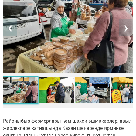
❮
❯
Районыбыз фермерлары һәм шәхси эшмәкәрләр, авыл
жирлекләре катнашында Казан шәһәрендә ярминкә
оештырылды. Сатуда нәрсә кирәк: ит, сөт, суган,