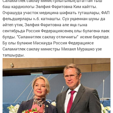
Сәламәтлек саклау министрлыгының штаттан тыш
баш кардиологы Зөлфия Фәритовна Ким кайтты.
Очрашуда участок медицина шәфкать туташлары, ФАП
фельдшерлары һ.б. катнашты. Сүз уңаеннан шуны да
әйтеп үтик, Зөлфия Фәритовна әле яңа гына
сентябрьдә Россия Федерациясенең олы бүләгенә лаек
булды. "Сәламәтлек саклау отличнигы" исеме бирелде.
Бу олы бүләкне Мәскәүдә Россия Федерациясе
Сәламәтлек саклау министры Михаил Мурашко үзе
тапшырды.