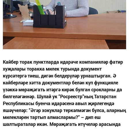
Кайбер торак пунктларда идарәче компанияләр фатир
хуҗалары торакка милек турында документ
күрсәтергә тиеш, дигән белдерүләр урнаштырган. Ә
кайберләре хәтта документлар белән күп функцияле
үзәккә мөрәҗәгать итәргә кирәк булган срокларны да
билгеләгәннәр. Шулай ук “Росреестр“ның Татарстан
Республикасы буенча идарәсенә авыл җирлегендә
яшәүчеләр: “Әгәр хокуклар теркәлмәгән булса, аларның
милекләрен тартып алмаслармы?“ – дип еш
шалтыраталар икән. Мөрәҗәгать итүчеләр арасында