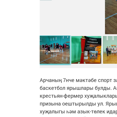
Арчаның 7нче мәктәбе спорт 
баскетбол ярышлары булды. А
крестьян-фермер хуҗалыклары
призына оештырылды ул. Яры
хуҗалыгы һәм азык-төлек ида