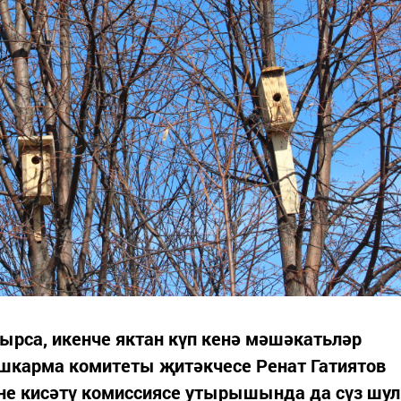
ырса, икенче яктан күп кенә мәшәкатьләр
ашкарма комитеты җитәкчесе Ренат Гатиятов
рне кисәтү комиссиясе утырышында да сүз шул