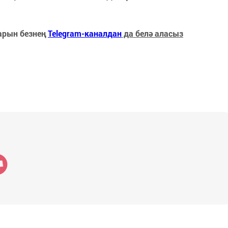
арын безнең
Telegram-каналдан
да белә аласыз