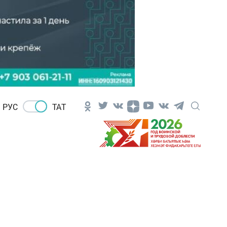
РУС
ТАТ