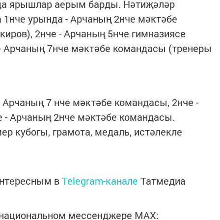
да ярышлар аерым барды. Нәтиҗәләр
а 1нче урында - Арчаның 2нче мәктәбе
иров), 2нче - Арчаның 5нче гимназиясе
 - Арчаның 7нче мәктәбе командасы (тренеры
Арчаның 7 нче мәктәбе командасы, 2нче -
е - Арчаның 2нче мәктәбе командасы.
р кубогы, грамота, медаль, истәлекле
интересным в
Telegram-канале
Татмедиа
в национальном мессенджере MАХ: