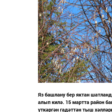
Яз башлану бер яктан шатланд
алып килә. 15 мартта район б
үткәргән гадәттән тыш хәллә