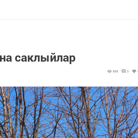
на саклыйлар
898
0