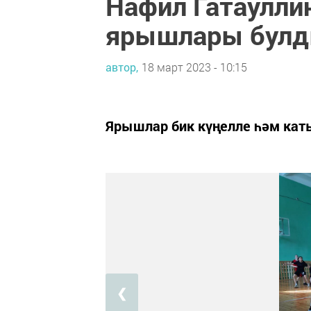
Нафил Гатаулли
ярышлары бул
автор,
18 март 2023 - 10:15
Ярышлар бик күңелле һәм кат
❮