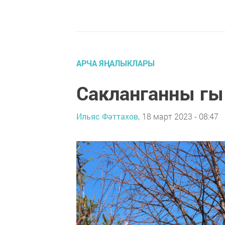
АРЧА ЯҢАЛЫКЛАРЫ
Сакланганны гы
Ильяс Фәттахов,
18 март 2023 - 08:47