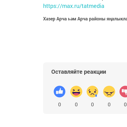
https://max.ru/tatmedia
Хәзер Арча һәм Арча районы яңалыкл
Оставляйте реакции
0
0
0
0
0