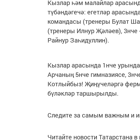
Кызлар һәм малайлар арасын
түбәндәгечә: егетләр арасынд
командасы (тренеры Булат Шак
(тренеры Илнур Җәләев), 3нче
Райнур Заһидуллин).
Кызлар арасында 1нче урында 
Арчаның 5нче гимназиясе, 3нч
Котлыйбыз! Җиңүчеләргә ферме
бүләкләр таршырылды.
Следите за самым важным и 
Читайте новости Татарстана 