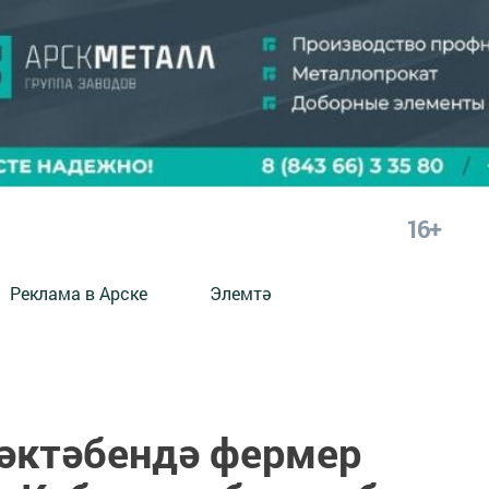
16+
Реклама в Арске
Элемтә
әктәбендә фермер