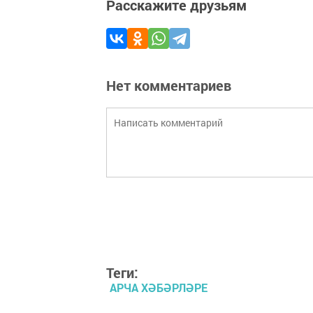
Расскажите друзьям
Нет комментариев
Теги:
АРЧА ХӘБӘРЛӘРЕ