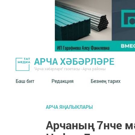
АРЧА ХӘБӘРЛӘРЕ
"Арча хәбәрләре" газетасы - Арча районы
Баш бит
Редакция
Безнең тарих
АРЧА ЯҢАЛЫКЛАРЫ
Арчаның 7нче м