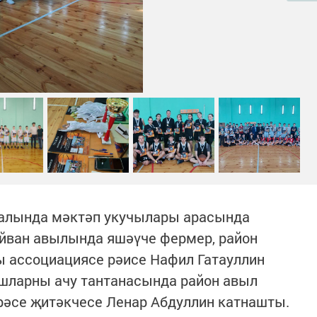
залында мәктәп укучылары арасында
йван авылында яшәүче фермер, район
 ассоциациясе рәисе Нафил Гатауллин
шларны ачу тантанасында район авыл
рәсе җитәкчесе Ленар Абдуллин катнашты.