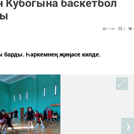
н Кубогына баскетбол
ды
1136
0
ы барды. Һәркемнең җиңәсе килде.
❯