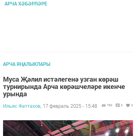
АРЧА ХӘБӘРЛӘРЕ
АРЧА ЯҢАЛЫКЛАРЫ
Муса Җәлил истәлегенә узган көрәш
турнирында Арча көрәшчеләре икенче
урында
Ильяс Фәттахов,
17 февраль 2025 - 15:48
780
0
0