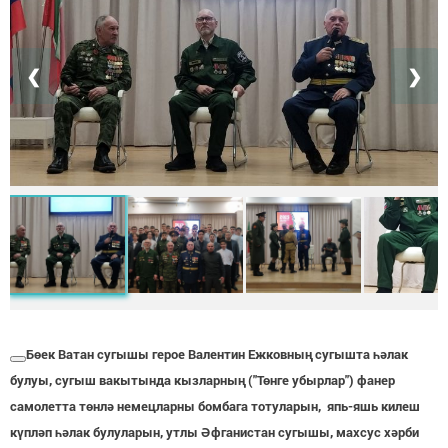
❮
❯
Бөек Ватан сугышы герое Валентин Ежковның сугышта һәлак
булуы, сугыш вакытында кызларның ("Төнге убырлар") фанер
самолетта төнлә немецларны бомбага тотуларын, япь-яшь килеш
күпләп һәлак булуларын, утлы Әфганистан сугышы, махсус хәрби