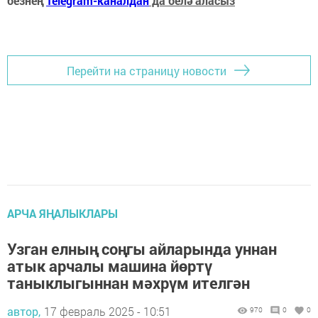
безнең
Telegram-каналдан
да белә аласыз
Перейти на страницу новости
АРЧА ЯҢАЛЫКЛАРЫ
Узган елның соңгы айларында уннан
атык арчалы машина йөртү
таныклыгыннан мәхрүм ителгән
автор,
17 февраль 2025 - 10:51
970
0
0