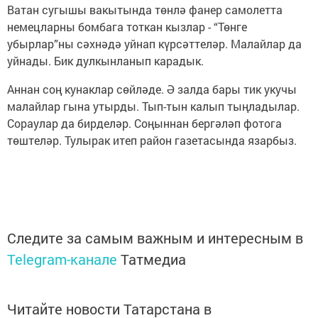
Ватан сугышы вакытында төнлә фанер самолетта
немецларны бомбага тоткан кызлар - “Төнге
убырлар”ны сәхнәдә уйнап күрсәттеләр. Малайлар да
уйнады. Бик дулкынланып карадык.
Аннан соң кунаклар сөйләде. Ә залда бары тик укучы
малайлар гына утырды. Тып-тын калып тыңладылар.
Сораулар да бирделәр. Соңыннан бергәләп фотога
төштеләр. Тулырак итеп район газетасында язарбыз.
Следите за самым важным и интересным в
Telegram-канале
Татмедиа
Читайте новости Татарстана в