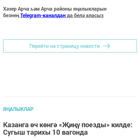
Хәзер Арча һәм Арча районы яңалыкларын
безнең
Telegram-каналдан
да белә аласыз
Перейти на страницу новости
ЯҢАЛЫКЛАР
Казанга өч көнгә «Җиңү поезды» килде:
Сугыш тарихы 10 вагонда