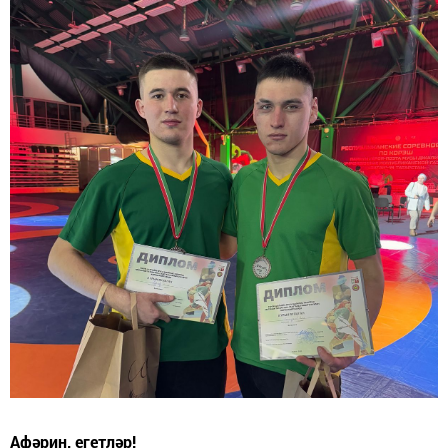
Афәрин, егетләр!