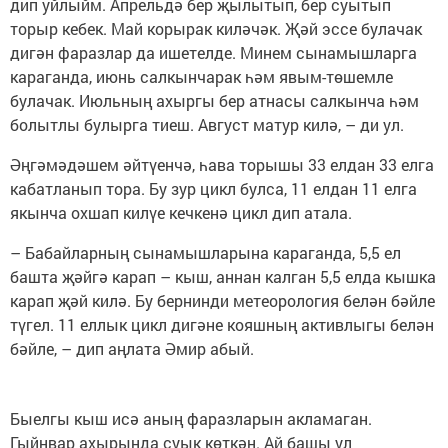
дип уйлыйм. Апрельдә бер җылытып, бер суытып
торыр кебек. Май корырак киләчәк. Җәй эссе булачак
дигән фаразлар да ишетелде. Минем сынамышларга
караганда, июнь салкынчарак һәм явым-төшемле
булачак. Июльның ахыргы бер атнасы салкынча һәм
болытлы булырга тиеш. Август матур килә, – ди ул.
Әңгәмәдәшем әйтүенчә, һава торышы 33 елдан 33 елга
кабатланып тора. Бу зур цикл булса, 11 елдан 11 елга
якынча охшап килүе кечкенә цикл дип атала.
– Бабайларның сынамышларына караганда, 5,5 ел
башта җәйгә карап – кыш, аннан калган 5,5 елда кышка
карап җәй килә. Бу бернинди метеорология белән бәйле
түгел. 11 еллык цикл дигәне кояшның активлыгы белән
бәйле, – дип аңлата Әмир абый.
Быелгы кыш исә аның фаразларын акламаган.
Гыйнвар ахырында суык көткән. Ай башы ул