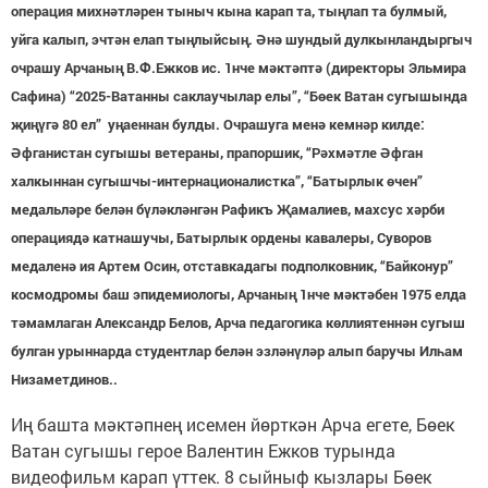
операция михнәтләрен тыныч кына карап та, тыңлап та булмый,
уйга калып, эчтән елап тыңлыйсың. Әнә шундый дулкынландыргыч
очрашу Арчаның В.Ф.Ежков ис. 1нче мәктәптә (директоры Эльмира
Сафина) “2025-Ватанны саклаучылар елы”, “Бөек Ватан сугышында
җиңүгә 80 ел” уңаеннан булды. Очрашуга менә кемнәр килде:
Әфганистан сугышы ветераны, прапоршик, “Рәхмәтле Әфган
халкыннан сугышчы-интернационалистка”, “Батырлык өчен”
медальләре белән бүләкләнгән Рафикъ Җамалиев, махсус хәрби
операциядә катнашучы, Батырлык ордены кавалеры, Суворов
медаленә ия Артем Осин, отставкадагы подполковник, “Байконур”
космодромы баш эпидемиологы, Арчаның 1нче мәктәбен 1975 елда
тәмамлаган Александр Белов, Арча педагогика көллиятеннән сугыш
булган урыннарда студентлар белән эзләнүләр алып баручы Илһам
Низаметдинов..
Иң башта мәктәпнең исемен йөрткән Арча егете, Бөек
Ватан сугышы герое Валентин Ежков турында
видеофильм карап үттек. 8 сыйныф кызлары Бөек