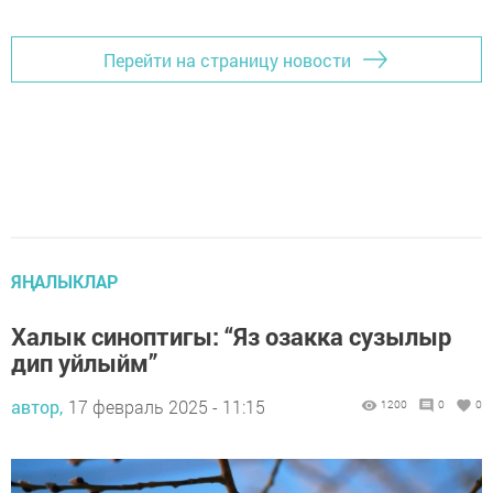
Перейти на страницу новости
ЯҢАЛЫКЛАР
Халык синоптигы: “Яз озакка сузылыр
дип уйлыйм”
автор,
17 февраль 2025 - 11:15
1200
0
0