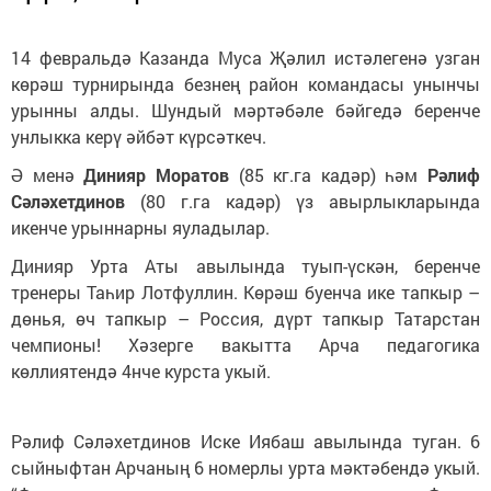
14 февральдә Казанда Муса Җәлил истәлегенә узган
көрәш турнирында безнең район командасы унынчы
урынны алды. Шундый мәртәбәле бәйгедә беренче
унлыкка керү әйбәт күрсәткеч.
Ә менә
Динияр Моратов
(85 кг.га кадәр) һәм
Рәлиф
Сәләхетдинов
(80 г.га кадәр) үз авырлыкларында
икенче урыннарны яуладылар.
Динияр Урта Аты авылында туып-үскән, беренче
тренеры Таһир Лотфуллин. Көрәш буенча ике тапкыр –
дөнья, өч тапкыр – Россия, дүрт тапкыр Татарстан
чемпионы! Хәзерге вакытта Арча педагогика
көллиятендә 4нче курста укый.
Рәлиф Сәләхетдинов Иске Иябаш авылында туган. 6
сыйныфтан Арчаның 6 номерлы урта мәктәбендә укый.