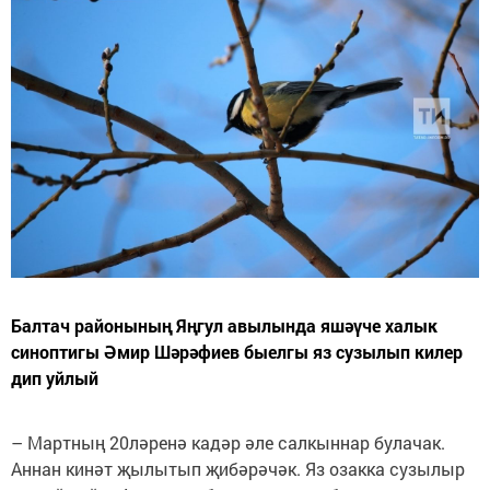
Балтач районының Яңгул авылында яшәүче халык
синоптигы Әмир Шәрәфиев быелгы яз сузылып килер
дип уйлый
– Мартның 20ләренә кадәр әле салкыннар булачак.
Аннан кинәт җылытып җибәрәчәк. Яз озакка сузылыр