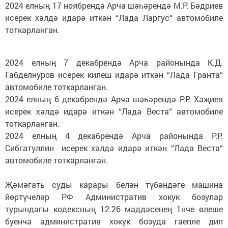
2024 елның 17 ноябрендә Арча шәһәрендә М.Р. Бәдриев
исерек хәлдә идарә иткән “Лада Ларгус“ автомобиле
тоткарланган.
2024 елның 7 декабрендә Арча районында К.Д.
Габделнуров исерек килеш идарә иткән “Лада Гранта“
автомобиле тоткарланган.
2024 елның 6 декабрендә Арча шәһәрендә Р.Р. Хаҗиев
исерек хәлдә идарә иткән “Лада Веста“ автомобиле
тоткарланган.
2024 елның 4 декабрендә Арча районында Р.Р.
Сибгатуллин исерек хәлдә идарә иткән “Лада Веста“
автомобиле тоткарланган.
Җәмәгать суды карары белән түбәндәге машина
йөртүчеләр РФ Административ хокук бозулар
турындагы кодексның 12.26 маддәсенең 1нче өлеше
буенча административ хокук бозуда гаепле дип