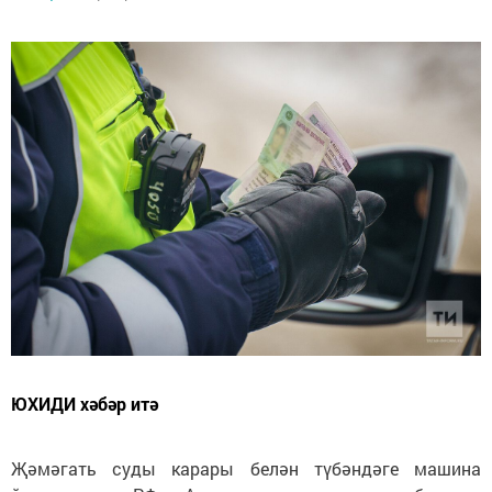
ЮХИДИ хәбәр итә
Җәмәгать суды карары белән түбәндәге машина