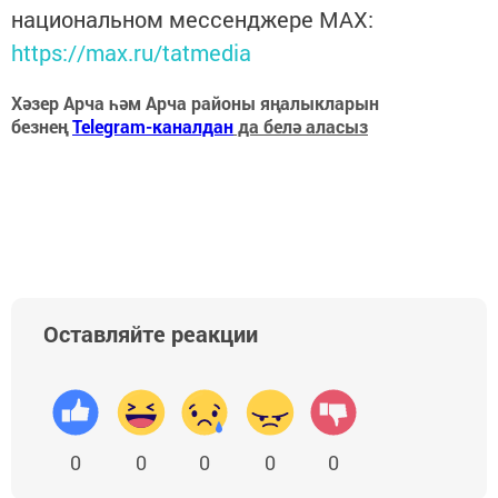
национальном мессенджере MАХ:
https://max.ru/tatmedia
Хәзер Арча һәм Арча районы яңалыкларын
безнең
Telegram-каналдан
да белә аласыз
Оставляйте реакции
0
0
0
0
0