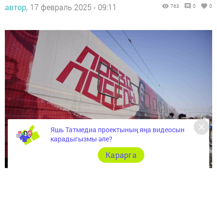
автор,
17 февраль 2025 - 09:11
763
0
0
Яшь Татмедиа проектының яңа видеосын
карадыгызмы әле?
Карарга
Казанга «Җиңү поезды» килде. Ул ун вагоннан торган
тимер юл составы эчендә иммерсив күргәзмә, анда
Бөек Ватан сугышында Җиңү тарихы тәкъдим ителә.