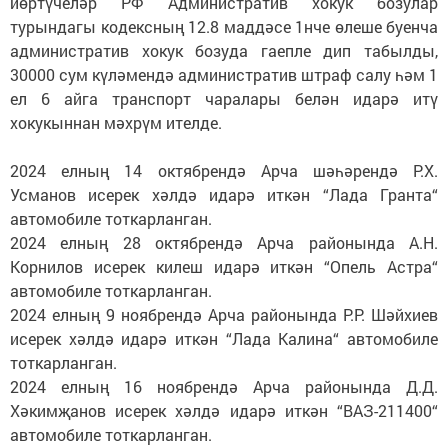
йөртүчеләр РФ Административ хокук бозулар
турындагы кодексның 12.8 маддәсе 1нче өлеше буенча
административ хокук бозуда гаепле дип табылды,
30000 сум күләмендә административ штраф салу һәм 1
ел 6 айга транспорт чаралары белән идарә итү
хокукыннан мәхрүм ителде.
2024 елның 14 октябрендә Арча шәһәрендә Р.Х.
Усманов исерек хәлдә идарә иткән “Лада Гранта“
автомобиле тоткарланган.
2024 елның 28 октябрендә Арча районында А.Н.
Корнилов исерек килеш идарә иткән “Опель Астра“
автомобиле тоткарланган.
2024 елның 9 ноябрендә Арча районында Р.Р. Шәйхиев
исерек хәлдә идарә иткән “Лада Калина“ автомобиле
тоткарланган.
2024 елның 16 ноябрендә Арча районында Д.Д.
Хәкимҗанов исерек хәлдә идарә иткән “ВАЗ-211400“
автомобиле тоткарланган.