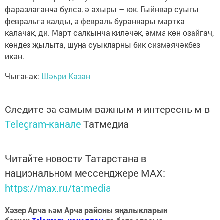
фаразлаганча булса, ә ахыры – юк. Гыйнвар суыгы
февральгә калды, ә февраль бураннары мартка
калачак, ди. Март салкынча киләчәк, әмма көн озайгач,
көндез җылыта, шуңа суыкларны бик сизмәячәкбез
икән.
Чыганак:
Шәһри Казан
Следите за самым важным и интересным в
Telegram-канале
Татмедиа
Читайте новости Татарстана в
национальном мессенджере MАХ:
https://max.ru/tatmedia
Хәзер Арча һәм Арча районы яңалыкларын