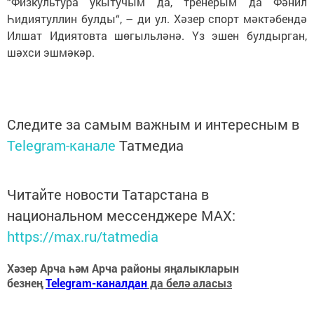
“Физкультура укытучым да, тренерым да Фәнил
Һидиятуллин булды“, – ди ул. Хәзер спорт мәктәбендә
Илшат Идиятовта шөгыльләнә. Үз эшен булдырган,
шәхси эшмәкәр.
Следите за самым важным и интересным в
Telegram-канале
Татмедиа
Читайте новости Татарстана в
национальном мессенджере MАХ:
https://max.ru/tatmedia
Хәзер Арча һәм Арча районы яңалыкларын
безнең
Telegram-каналдан
да белә аласыз