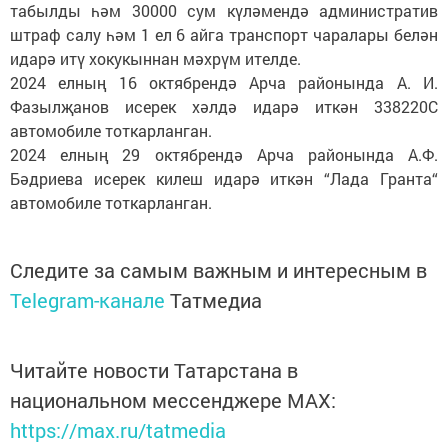
табылды һәм 30000 сум күләмендә административ
штраф салу һәм 1 ел 6 айга транспорт чаралары белән
идарә итү хокукыннан мәхрүм ителде.
2024 елның 16 октябрендә Арча районында А. И.
Фазылҗанов исерек хәлдә идарә иткән 338220С
автомобиле тоткарланган.
2024 елның 29 октябрендә Арча районында А.Ф.
Бәдриева исерек килеш идарә иткән “Лада Гранта“
автомобиле тоткарланган.
Следите за самым важным и интересным в
Telegram-канале
Татмедиа
Читайте новости Татарстана в
национальном мессенджере MАХ:
https://max.ru/tatmedia