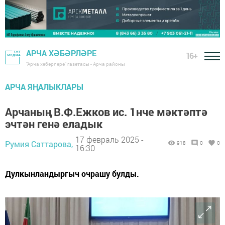
АРЧА ХӘБӘРЛӘРЕ
16+
"Арча хәбәрләре" газетасы - Арча районы
АРЧА ЯҢАЛЫКЛАРЫ
Арчаның В.Ф.Ежков ис. 1нче мәктәптә
эчтән генә еладык
17 февраль 2025 -
Румия Саттарова,
918
0
0
16:30
Дулкынландыргыч очрашу булды.