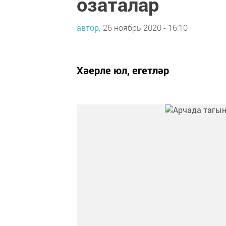
озаталар
автор,
26 ноябрь 2020 - 16:10
Хәерле юл, егетләр