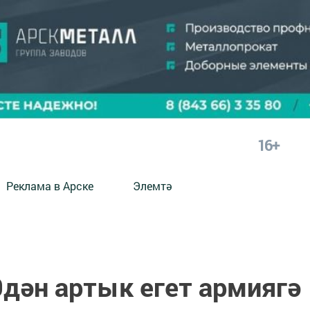
16+
Реклама в Арске
Элемтә
0дән артык егет армиягә