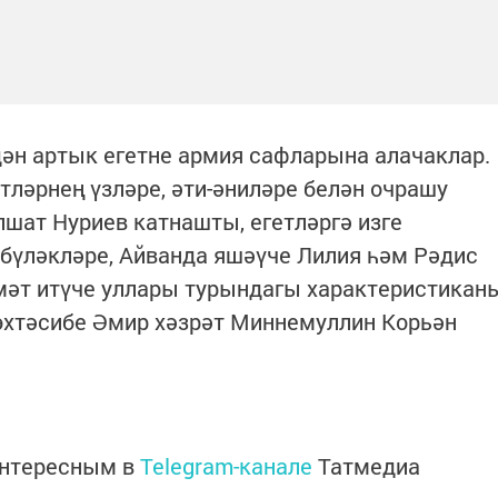
дән артык егетне армия сафларына алачаклар.
тләрнең үзләре, әти-әниләре белән очрашу
шат Нуриев катнашты, егетләргә изге
 бүләкләре, Айванда яшәүче Лилия һәм Рәдис
мәт итүче уллары турындагы характеристикан
хтәсибе Әмир хәзрәт Миннемуллин Корьән
интересным в
Telegram-канале
Татмедиа