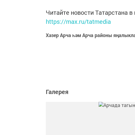
Читайте новости Татарстана 
https://max.ru/tatmedia
Хәзер Арча һәм Арча районы яңалыкл
Галерея