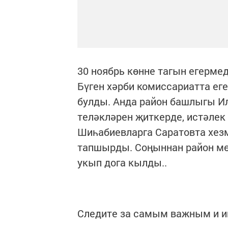
30 ноябрь көнне тагын егерме
Бүген хәрби комиссариатта еге
булды. Анда район башлыгы Ил
теләкләрен җиткерде, истәлек
Шиһабиевларга Саратовта хез
тапшырды. Соңыннан район мө
укып дога кылды..
Следите за самым важным и 