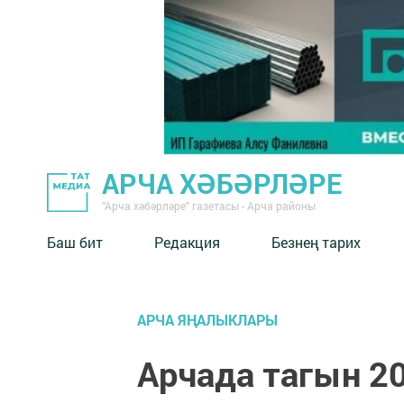
АРЧА ХӘБӘРЛӘРЕ
"Арча хәбәрләре" газетасы - Арча районы
Баш бит
Редакция
Безнең тарих
АРЧА ЯҢАЛЫКЛАРЫ
Арчада тагын 2