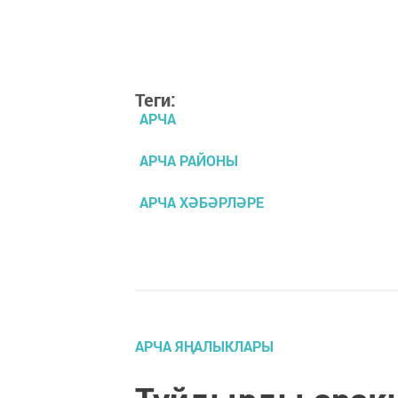
Теги:
АРЧА
АРЧА РАЙОНЫ
АРЧА ХӘБӘРЛӘРЕ
АРЧА ЯҢАЛЫКЛАРЫ