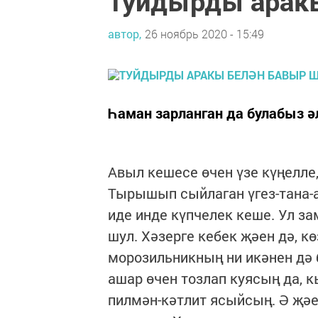
Туйдырды арак
автор,
26 ноябрь 2020 - 15:49
Һаман зарланган да булабыз ә
Авыл кешесе өчен үзе күңелле
Тырышып сыйлаган үгез-тана-а
иде инде күпчелек кеше. Ул за
шул. Хәзерге кебек җәен дә, кө
морозильникның ни икәнен дә 
ашар өчен тозлап куясың да, 
пилмән-кәтлит ясыйсың. Ә җәе