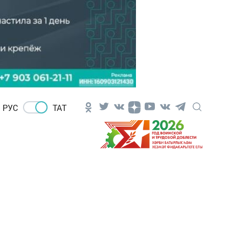
РУС
ТАТ