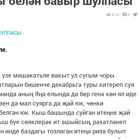
ы белән бавыр шулпасы
2114
0
ле.
, үзе мәшәкатьле вакыт ул сугым чоры.
тларын бишенче декабрьгә туры китереп суя
манда аның Яңа елында да бер генә көн ял иде
зен дә мал суярга да җай юк, чөнки
белгән юк. Кыш башында суйган итеңне җәй
кыш буе сөяклерәк ит ашыйсың, рәхәтләнеп
н инде баздагы тозлаган итеңә риза булып