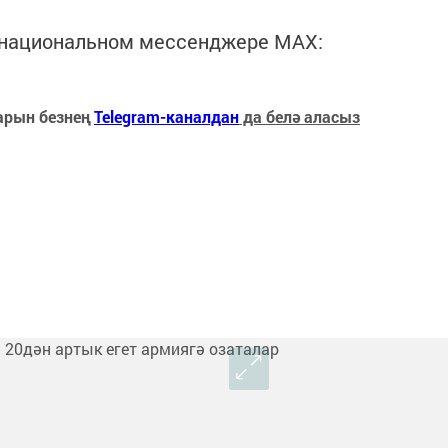
в национальном мессенджере MАХ:
арын безнең
Telegram-каналдан
да белә аласыз